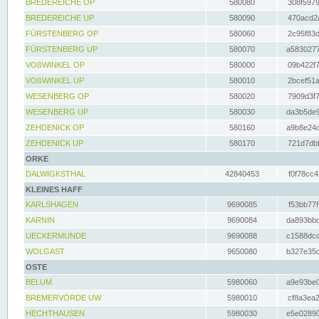
BREDEREICHE OP
580080
308f5979
BREDEREICHE UP
580090
470acd2a
FÜRSTENBERG OP
580060
2c95f83d
FÜRSTENBERG UP
580070
a5830277
VOßWINKEL OP
580000
09b422f7
VOßWINKEL UP
580010
2bcef51a
WESENBERG OP
580020
7909d3f7
WESENBERG UP
580030
da3b5de9
ZEHDENICK OP
580160
a9b8e24c
ZEHDENICK UP
580170
721d7dbf
ORKE
DALWIGKSTHAL
42840453
f0f78cc4
KLEINES HAFF
KARLSHAGEN
9690085
f53bb77f
KARNIN
9690084
da893bbd
UECKERMÜNDE
9690088
c1588dcc
WOLGAST
9650080
b327e35c
OSTE
BELUM
5980060
a9e93be0
BREMERVÖRDE UW
5980010
cf8a3ea2
HECHTHAUSEN
5980030
e5e02890