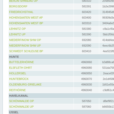
BERLIN-SPANDAU UP
580310
2c68509c
BORGSDORF
581591
1b2e2996
FRIEDRICHSTHAL
603420
314945d6
HOHENSAATEN WEST AP
603400
99309d3e
HOHENSAATEN WEST BP
603310
3404a6e5
LEHNITZ OP
581580
c8a1cf0a
LEHNITZ UP
581590
5bb1f56d
NIEDERFINOW SHW OP
692080
414dd4ee
NIEDERFINOW SHW UP
692090
4eec6b25
SCHWEDT SCHLEUSE BP
603410
4ee515f9
HUNTE
BUTTELERHÖRNE
4960060
b3d88ca6
ELSFLETH OHRT
4960080
531da758
HOLLERSIEL
4960050
2eacef2f
HUNTEBRÜCK
4960070
2e1d458b
OLDENBURG-DRIELAKE
4960030
1b51e55e
REITHÖRNE
4960040
c9df61c4
HAVELKANAL
SCHÖNWALDE OP
587050
d8ef9f21
SCHÖNWALDE UP
587060
b6650b13
IJSSEL