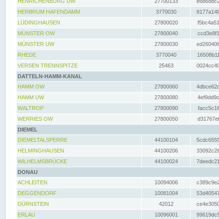
HENRICHENBURG UW
27700133
e6b68bc2
HERBRUM HAFENDAMM
3770030
8177a148
LÜDINGHAUSEN
27800020
f5bc4a51
MÜNSTER OW
27800040
ccd3e8f1
MÜNSTER UW
27800030
ed260406
RHEDE
3770040
16508b11
VERSEN TRENNSPITZE
25463
0024cc40
DATTELN-HAMM-KANAL
HAMM OW
27800060
4dbce62d
HAMM UW
27800080
4ef9dd9c
WALTROP
27800090
facc5c16
WERRIES OW
27800050
d31767ef
DIEMEL
DIEMELTALSPERRE
44100104
5cdc6555
HELMINGHAUSEN
44100206
33092c28
WILHELMSBRÜCKE
44100024
7deedc21
DONAU
ACHLEITEN
10094006
c389c9e2
DEGGENDORF
10081004
53d40547
DÜRNSTEIN
42012
ce4e3050
ERLAU
10096001
99619dc5