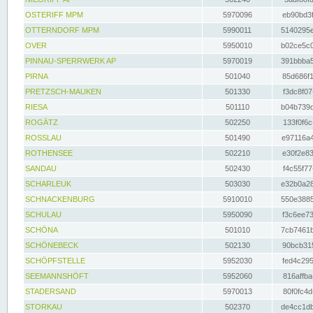
OSTERIFF MPM
5970096
eb90bd3f
OTTERNDORF MPM
5990011
5140295e
OVER
5950010
b02ce5c0
PINNAU-SPERRWERK AP
5970019
391bbba5
PIRNA
501040
85d686f1
PRETZSCH-MAUKEN
501330
f3dc8f07
RIESA
501110
b04b739d
ROGÄTZ
502250
133f0f6c
ROSSLAU
501490
e97116a4
ROTHENSEE
502210
e30f2e83
SANDAU
502430
f4c55f77
SCHARLEUK
503030
e32b0a28
SCHNACKENBURG
5910010
550e3885
SCHULAU
5950090
f3c6ee73
SCHÖNA
501010
7cb7461b
SCHÖNEBECK
502130
90bcb315
SCHÖPFSTELLE
5952030
fed4c295
SEEMANNSHÖFT
5952060
816affba
STADERSAND
5970013
80f0fc4d
STORKAU
502370
de4cc1db