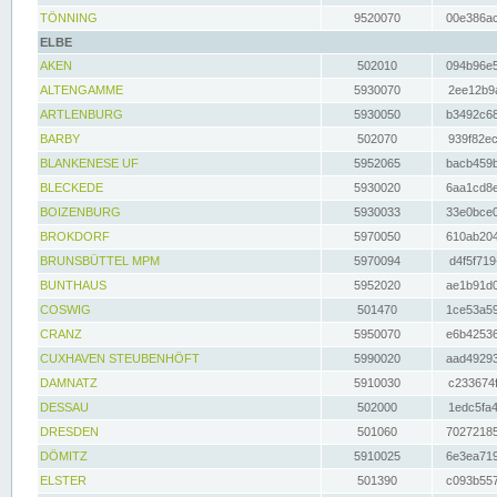
TÖNNING
9520070
00e386ac
ELBE
AKEN
502010
094b96e5
ALTENGAMME
5930070
2ee12b9a
ARTLENBURG
5930050
b3492c68
BARBY
502070
939f82ec
BLANKENESE UF
5952065
bacb459b
BLECKEDE
5930020
6aa1cd8e
BOIZENBURG
5930033
33e0bce0
BROKDORF
5970050
610ab204
BRUNSBÜTTEL MPM
5970094
d4f5f719
BUNTHAUS
5952020
ae1b91d0
COSWIG
501470
1ce53a59
CRANZ
5950070
e6b42536
CUXHAVEN STEUBENHÖFT
5990020
aad49293
DAMNATZ
5910030
c233674f
DESSAU
502000
1edc5fa4
DRESDEN
501060
70272185
DÖMITZ
5910025
6e3ea719
ELSTER
501390
c093b557