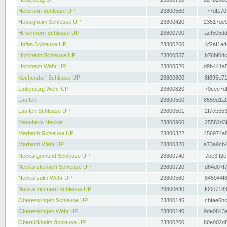
Heilbronn Schleuse UP
23800560
f77df170
Hessigheim Schleuse UP
23800420
23517de9
Hirschhorn Schleuse UP
23800700
acf505dd
Hofen Schleuse UP
23800260
cf2af1a4
Horkheim Schleuse UP
23800557
b76bf04c
Horkheim Wehr UP
23800520
d9b441a5
Kochendorf Schleuse UP
23800600
8f695e71
Ladenburg Wehr UP
23800820
70cee7df
Lauffen
23800500
8559d1a0
Lauffen Schleuse UP
23800501
2f7cb553
Mannheim Neckar
23800900
25582d3f
Marbach Schleuse UP
23800322
456974a8
Marbach Wehr UP
23800320
a73a9cb4
Neckargemünd Schleuse UP
23800740
7be3ff2e
Neckarsteinach Schleuse UP
23800720
d64d07f7
Neckarsulm Wehr UP
23800580
845944f8
Neckarzimmern Schleuse UP
23800640
f00c7183
Oberesslingen Schleuse UP
23800145
cbfae6bc
Oberesslingen Wehr UP
23800140
9de0843a
Obertürkheim Schleuse UP
23800200
80e002d8