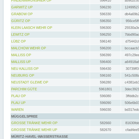
FINDENWIRUNSHIER OP
596410
a5902c55
GARWITZ UP
596230
12499527
GRABOW OP
596330
db4a69b2
GÜRITZ OP
596350
956ce5ff
KLEIN LAASCH WEHR OP
596300
25530a3e
LEWITZ OP
596250
7bbd90ad
LÜBZ OP
596140
d75442cf
MALCHOW WEHR OP
596200
bccaacb3
MALLISS OP
596390
497c29ee
MALLISS UP
596400
a64918a6
NEU KALLISS OP
596430
30739ff3
NEUBURG OP
596160
541c508a
NEUSTADT GLEWE OP
596280
c4381eb3
PARCHIM GÜTE
5961801
3dec3921
PLAU OP
596080
3ffddb2c
PLAU UP
596090
506e6b03
WAREN
596030
bd317edd
MÜGGELSPREE
GROSSE TRÄNKE WEHR OP
582660
81630fdd
GROSSE TRÄNKE WEHR UP
582670
cfad4ee5
MÜRITZ-HAVEL-WASSERSTRASSE