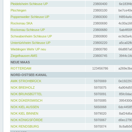
Pleidelsheim Schleuse UP
23800400
6e183f4b
Plochingen
23800100
be7ce40e
Poppenweiler Schleuse UP
23800300
f4854a4c
Rockenau SKA
23800690
4c00a166
Rockenau Schleuse UP
23800680
5ab4f00f
Schwabenheim Schleuse UP
23800800
ec9d3a4d
Untertürkheim Schleuse UP
23800220
a5ca02fb
Wieblingen Wehr UP neu
23800780
66d887a6
Ziegelhausen AMS
23800745
3944c1fd
NEUE MAAS
ROTTERDAM
123456786
a269e3be
NORD-OSTSEE-KANAL
AWK STROHBRÜCK
5970069
0e192297
NOK BREIHOLZ
5970075
4a904d59
NOK BRUNSBÜTTEL
5970091
85fc0dac
NOK DÜKERSWISCH
5970085
3954300d
NOK KIEL AUSSEN
5650068
6dc44585
NOK KIEL BINNEN
5979020
8af24d6a
NOK KÖNIGSFÖRDE
5970067
d0ec2790
NOK RENDSBURG
5970074
8c8afb56