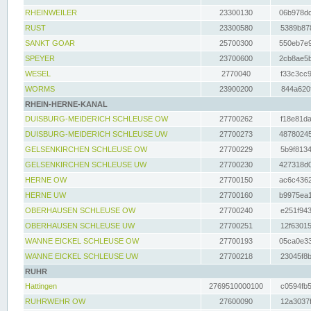
RHEINWEILER
23300130
06b978dd
RUST
23300580
5389b878
SANKT GOAR
25700300
550eb7e9
SPEYER
23700600
2cb8ae5b
WESEL
2770040
f33c3cc9
WORMS
23900200
844a620f
RHEIN-HERNE-KANAL
DUISBURG-MEIDERICH SCHLEUSE OW
27700262
f18e81da
DUISBURG-MEIDERICH SCHLEUSE UW
27700273
48780245
GELSENKIRCHEN SCHLEUSE OW
27700229
5b9f8134
GELSENKIRCHEN SCHLEUSE UW
27700230
427318d0
HERNE OW
27700150
ac6c4362
HERNE UW
27700160
b9975ea1
OBERHAUSEN SCHLEUSE OW
27700240
e251f943
OBERHAUSEN SCHLEUSE UW
27700251
12f63015
WANNE EICKEL SCHLEUSE OW
27700193
05ca0e33
WANNE EICKEL SCHLEUSE UW
27700218
23045f8b
RUHR
Hattingen
2769510000100
c0594fb5
RUHRWEHR OW
27600090
12a3037f