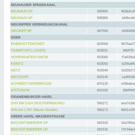
NEUHAUSER SPEISEKANAL
NEUHAUS OP
585850
963bdc26
NEUHAUS UP
585860
bf48cefd
NIEGRIPPER VERBINDUNGSKANAL
NIEGRIPP BP
587500
e506460f
ODER
EISENHÜTTENSTADT
603000
8675aa70
FRANKFURT1 (ODER)
603031
bffdf7f2
HOHENSAATEN-FINOW
603080
f7a639a4
KIENITZ
603050
6298a8f9
KIETZ
603040
16258271
RATZDORF
603140
ca3f535b
SCHWEDT-ODERBRÜCKE
603130
e28babaa
STÜTZKOW
603100
30bff0df
ORANIENBURGER HAVEL
OHV KM 3.014 (HOCHSPANNUNG)
580271
eea7e3dc
OHv km 1.467 (Blaues Wunder)
580272
8b51c505
OBERE HAVEL-WASSERSTRASSE
BISCHOFSWERDER OP
581520
16a780aa
BISCHOFSWERDER UP
581530
74134dc6