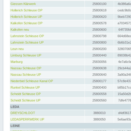
Giessen Klärwerk
25800100
4b386a6a
Hollerich Schleuse OP
25800618
cedc9b0c
Hollerich Schleuse UP
25800620
9beb7290
Kalkofen Schleuse OP
25800578
a7034573
Kalkofen neu
25800600
64f735fd
Lahnstein Schleuse OP
25800798
664d68ea
Lahnstein Schleuse UP
25800800
6b6b31e2
Leun neu
25800200
32807065
Limburg Schleuse UP
25800440
89038b42
Marburg
25830056
4e7a6cfa
Nassau Schleuse OP
25800638
29cb44a2
Nassau Schleuse UP
25800640
3a90a346
Niederbiel Schleuse Kanal OP
25800177
57c8e437
Runkel Schleuse UP
25800400
b85b17cc
Scheidt Schleuse OP
25800558
15a50d2b
Scheidt Schleuse UP
25800560
7dfe4776
LEDA
DREYSCHLOOT
3880010
d4df3617
LEDASPERRWERK UP
3880050
5e6ae93a
LEINE