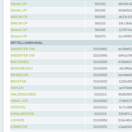
Diemitz OP
581020
d6426c42
Diemitz UP
581030
6b3b55e2
MIROW OP
581000
ab13c115
MIROW UP
581010
19cc3b9a
Strasen OP
581060
117877ec
Strasen UP
581070
2cc40997
MITTELLANDKANAL
ANDERTEN OW
31010061
bc20d819
ANDERTEN UW
31010060
dd41a7d6
BAD ESSEN
31010030
6760b547
BERENBUSCH
31010042
d2c8f60e
BRAMSCHE
31010020
bec8a6a5
BROXTEN
31010032
1125a391
HAHLEN
31010041
ac970eb0
HALDENSLEBEN
3101013
90d92801
HANN. LIST
31010062
27dfd137
HÖRSTEL
31010010
6c7c180f
KANALBRÜCKE
3101018
32b997c2
LOHNDE
31010050
516c4814
LÜBBECKE
31010031
c2aa9164