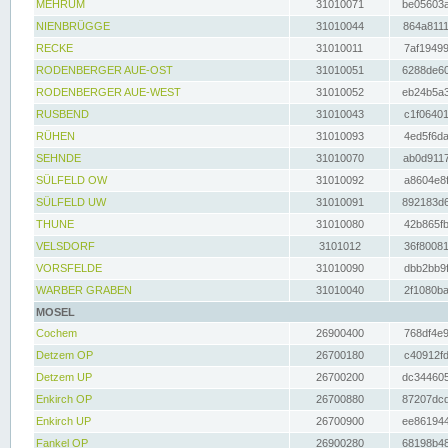
MEHRUM
31010071
be05603a
NIENBRÜGGE
31010044
864a8111
RECKE
31010011
7af19499
RODENBERGER AUE-OST
31010051
6288de60
RODENBERGER AUE-WEST
31010052
eb24b5a3
RUSBEND
31010043
c1f06401
RÜHEN
31010093
4ed5f6da
SEHNDE
31010070
ab0d9117
SÜLFELD OW
31010092
a8604e8f
SÜLFELD UW
31010091
892183d6
THUNE
31010080
42b865fb
VELSDORF
3101012
36f80081
VORSFELDE
31010090
dbb2bb9f
WARBER GRABEN
31010040
2f1080ba
MOSEL
Cochem
26900400
768df4e9
Detzem OP
26700180
c40912fd
Detzem UP
26700200
dc344605
Enkirch OP
26700880
87207dcd
Enkirch UP
26700900
ee861944
Fankel OP
26900280
68198b48