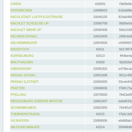
GREIN
420091
f3bf0b0b
HOFKIRCHEN
10088003
616dd98e
INGOLSTADT LUITPOLDSTRASSE
10046105
824a046b
KACHLET SCHLEUSE UP
10090708
0fd56e0a
KACHLET WEHR UP
10090408
560cf185
KELHEIM DONAU
10053009
296fc6d4
KELHEIMWINZER
10054500
c9409937
KIENSTOCK
42011
56178f74
KORNEUBURG
42013
ff44be4a
MAUTHAUSEN
42009
6b002fef
OBERNDORF
10056302
e476bcad
PASSAU DONAU
10091008
9f12c405
PASSAU ILZSTADT
10092000
33ceb441
PFATTER
10068006
f768173a
PFELLING
10078000
7fe63a95
REGENSBURG EISERNE BRÜCKE
10061007
eebd633a
SCHWABELWEIS
10062000
7644f1d7
THEBNERSTRASSL
42015
f7b5c3d3
VILSHOFEN
10089006
e6d68ab7
WILDUNGSMAUER
42014
35846b8b