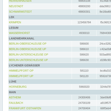
HERRENHAUSEN
48800108
8134af78
NEUSTADT
48800200
dda39817
SCHWARMSTEDT
48800301
8e16bd66
LEK
KRIMPEN
123456784
f5c96f13
LESUM
WASSERHORST
4930010
76844306
LANDWEHRKANAL
BERLIN-OBERSCHLEUSE OP
586600
24ce3282
BERLIN-OBERSCHLEUSE UP
586610
c42ad3df
BERLIN-UNTERSCHLEUSE OP
586620
503ad891
BERLIN-UNTERSCHLEUSE UP
586630
d198c901
LYCHENER GEWÄSSER
HIMMELPFORT OP
581110
bcdfa310
HIMMELPFORT UP
581120
9592d736
LÜHE
HORNEBURG
5960020
3244d787
MAIN
ASTHEIM
24300406
3de69bf8
FAULBACH
24700109
a919f57f
FRANKFURT OSTHAFEN
24700404
66ff3eb4