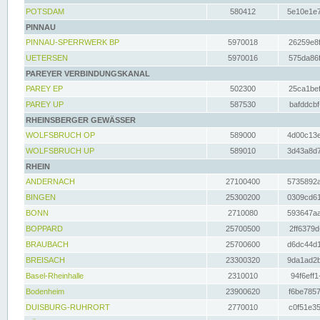
POTSDAM
580412
5e10e1e7
PINNAU
PINNAU-SPERRWERK BP
5970018
26259e8f
UETERSEN
5970016
575da86f
PAREYER VERBINDUNGSKANAL
PAREY EP
502300
25ca1bef
PAREY UP
587530
bafddcbf
RHEINSBERGER GEWÄSSER
WOLFSBRUCH OP
589000
4d00c13e
WOLFSBRUCH UP
589010
3d43a8d7
RHEIN
ANDERNACH
27100400
5735892a
BINGEN
25300200
0309cd61
BONN
2710080
593647aa
BOPPARD
25700500
2ff6379d
BRAUBACH
25700600
d6dc44d1
BREISACH
23300320
9da1ad2b
Basel-Rheinhalle
2310010
94f6eff1
Bodenheim
23900620
f6be7857
DUISBURG-RUHRORT
2770010
c0f51e35