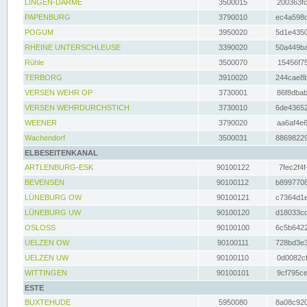
LINGEN-DARME
3500015
200363fc
PAPENBURG
3790010
ec4a598d
POGUM
3950020
5d1e4350
RHEINE UNTERSCHLEUSE
3390020
50a449ba
Rühle
3500070
15456f75
TERBORG
3910020
244cae8b
VERSEN WEHR OP
3730001
86f8dbab
VERSEN WEHRDURCHSTICH
3730010
6de43652
WEENER
3790020
aa6af4e6
Wachendorf
3500031
88698229
ELBESEITENKANAL
ARTLENBURG-ESK
90100122
7fec2f4f
BEVENSEN
90100112
b8997708
LÜNEBURG OW
90100121
c7364d1e
LÜNEBURG UW
90100120
d18033cd
OSLOSS
90100100
6c5b6422
UELZEN OW
90100111
728bd3e3
UELZEN UW
90100110
0d0082cf
WITTINGEN
90100101
9cf795ce
ESTE
BUXTEHUDE
5950080
8a08c920