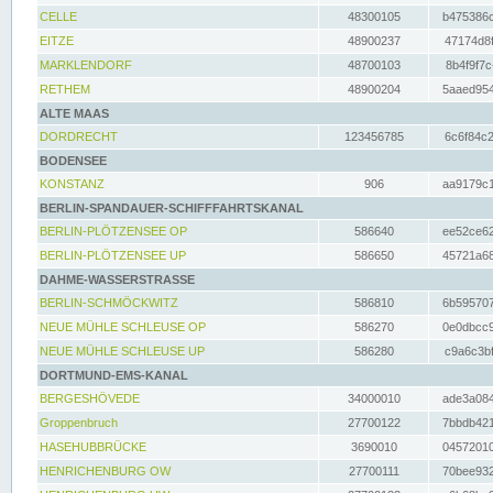
CELLE
48300105
b475386c
EITZE
48900237
47174d8f
MARKLENDORF
48700103
8b4f9f7c
RETHEM
48900204
5aaed954
ALTE MAAS
DORDRECHT
123456785
6c6f84c2
BODENSEE
KONSTANZ
906
aa9179c1
BERLIN-SPANDAUER-SCHIFFFAHRTSKANAL
BERLIN-PLÖTZENSEE OP
586640
ee52ce62
BERLIN-PLÖTZENSEE UP
586650
45721a68
DAHME-WASSERSTRASSE
BERLIN-SCHMÖCKWITZ
586810
6b595707
NEUE MÜHLE SCHLEUSE OP
586270
0e0dbcc9
NEUE MÜHLE SCHLEUSE UP
586280
c9a6c3bf
DORTMUND-EMS-KANAL
BERGESHÖVEDE
34000010
ade3a084
Groppenbruch
27700122
7bbdb421
HASEHUBBRÜCKE
3690010
04572010
HENRICHENBURG OW
27700111
70bee932