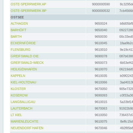
OSTE-SPERRWERK AP
9000000590
8c3295dc
OSTE-SPERRWERK BP
9000000532
7cb4566b
OSTSEE
ALTHAGEN
9650024
b8d05bf9
BARHÖFT
9650040
09227288
BARTH
9650030
00c33ed9
ECKERNFÖRDE
9610045
1faa9b2c
FLENSBURG
9610010
9e19c411
GREIFSWALD OIE
9690078
087b6386
GREIFSWALD-WIECK
9650073
6b53ef42
HEILIGENHAFEN
9610070
06219dd9
KAPPELN
9610035
b09f2243
KIEL-HOLTENAU
9610066
3ad4013f
KLOSTER
9670050
905e7328
KOSEROW
9690093
c0f33a36
LANGBALLIGAU
9610015
5a33bf14
LAUTERBACH
9670063
91922b9b
LT KIEL
9610050
736437d7
MARIENLEUCHTE
9610075
8effc15d
NEUENDORF HAFEN
9670046
492f85b8