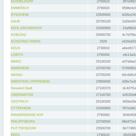
DÜSSELDORF
2750010
8f7e5f92
EMMERICH
2790020
9598e4cb
IFFEZHEIM
23500600
b02be240
KAUB
25700100
1d26e504
KEHL-KRONENHOF
23300900
23af9b02
KOBLENZ
25900700
4c7d796a
KONSTANZ-RHEIN
3329
e020e651
KÖLN
2730010
a6ee8177
LOBITH
2790050
efe13a3d
MAINZ
25100100
a37a9aa3
MANNHEIM
23700700
57090802
MAXAU
23700200
b6c6d5c8
NIERSTEIN-OPPENHEIM
23900600
d28e7ed1
Neuwied Stadt
27100370
dc407f1e
OBERWINTER
27100700
b45359df
OESTRICH
25100300
665be0fe
OTTENHEIM
23300800
787e5d63
PANNERDENSE KOP
2790060
3046493f
PHILIPPSBURG
23700500
88e972e1
PLITTERSDORF
23500700
6b774802
REES
2790010
2f025389