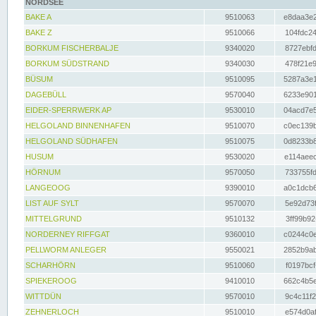
NORDSEE
BAKE A
9510063
e8daa3e2
BAKE Z
9510066
104fdc24
BORKUM FISCHERBALJE
9340020
8727ebfd
BORKUM SÜDSTRAND
9340030
478f21e9
BÜSUM
9510095
5287a3e1
DAGEBÜLL
9570040
6233e901
EIDER-SPERRWERK AP
9530010
04acd7e5
HELGOLAND BINNENHAFEN
9510070
c0ec139b
HELGOLAND SÜDHAFEN
9510075
0d8233b8
HUSUM
9530020
e114aeec
HÖRNUM
9570050
733755fd
LANGEOOG
9390010
a0c1dcb6
LIST AUF SYLT
9570070
5e92d73f
MITTELGRUND
9510132
3ff99b92
NORDERNEY RIFFGAT
9360010
c0244c0e
PELLWORM ANLEGER
9550021
2852b9ab
SCHARHÖRN
9510060
f0197bcf
SPIEKEROOG
9410010
662c4b5e
WITTDÜN
9570010
9c4c11f2
ZEHNERLOCH
9510010
e574d0af