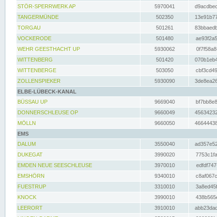
STÖR-SPERRWERK AP
5970041
d9acdbec
TANGERMÜNDE
502350
13e91b77
TORGAU
501261
83bbaedb
VOCKERODE
501480
ae93f2a5
WEHR GEESTHACHT UP
5930062
0f7f58a8
WITTENBERG
501420
070b1eb4
WITTENBERGE
503050
cbf3cd49
ZOLLENSPIEKER
5930090
3de8ea26
ELBE-LÜBECK-KANAL
BÜSSAU UP
9669040
bf7bb8e8
DONNERSCHLEUSE OP
9660049
45634232
MÖLLN
9660050
46644438
EMS
DALUM
3550040
ad357e52
DUKEGAT
3990020
7753c1fa
EMDEN NEUE SEESCHLEUSE
3970010
edfdf747
EMSHÖRN
9340010
c8af067c
FUESTRUP
3310010
3a8ed45f
KNOCK
3990010
438b565e
LEERORT
3910010
abb23dad