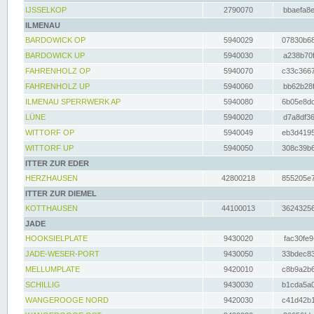
IJSSELKOP
2790070
bbaefa8e
ILMENAU
BARDOWICK OP
5940029
07830b68
BARDOWICK UP
5940030
a238b70f
FAHRENHOLZ OP
5940070
c33c3667
FAHRENHOLZ UP
5940060
bb62b28f
ILMENAU SPERRWERK AP
5940080
6b05e8dc
LÜNE
5940020
d7a8df36
WITTORF OP
5940049
eb3d4195
WITTORF UP
5940050
308c39b6
ITTER ZUR EDER
HERZHAUSEN
42800218
855205e7
ITTER ZUR DIEMEL
KOTTHAUSEN
44100013
36243256
JADE
HOOKSIELPLATE
9430020
fac30fe9
JADE-WESER-PORT
9430050
33bdec83
MELLUMPLATE
9420010
c8b9a2b6
SCHILLIG
9430030
b1cda5a0
WANGEROOGE NORD
9420030
c41d42b1