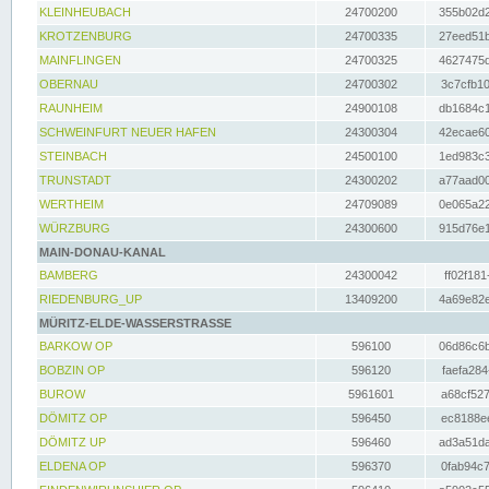
KLEINHEUBACH
24700200
355b02d2
KROTZENBURG
24700335
27eed51b
MAINFLINGEN
24700325
4627475d
OBERNAU
24700302
3c7cfb10
RAUNHEIM
24900108
db1684c1
SCHWEINFURT NEUER HAFEN
24300304
42ecae60
STEINBACH
24500100
1ed983c3
TRUNSTADT
24300202
a77aad00
WERTHEIM
24709089
0e065a22
WÜRZBURG
24300600
915d76e1
MAIN-DONAU-KANAL
BAMBERG
24300042
ff02f181
RIEDENBURG_UP
13409200
4a69e82e
MÜRITZ-ELDE-WASSERSTRASSE
BARKOW OP
596100
06d86c6b
BOBZIN OP
596120
faefa284
BUROW
5961601
a68cf527
DÖMITZ OP
596450
ec8188ee
DÖMITZ UP
596460
ad3a51da
ELDENA OP
596370
0fab94c7