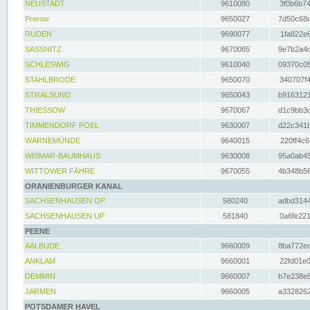
NEUSTADT
9610080
3f0b6b74
Prerow
9650027
7d50c68c
RUDEN
9690077
1fa822e6
SASSNITZ
9670065
9e7b2a4d
SCHLESWIG
9610040
09370c05
STAHLBRODE
9650070
340707f4
STRALSUND
9650043
b9163121
THIESSOW
9670067
d1c9bb3c
TIMMENDORF POEL
9630007
d22c341b
WARNEMÜNDE
9640015
220ff4c6
WISMAR-BAUMHAUS
9630008
95a0ab45
WITTOWER FÄHRE
9670055
4b348b56
ORANIENBURGER KANAL
SACHSENHAUSEN OP
580240
adbd3144
SACHSENHAUSEN UP
581840
0a6fe221
PEENE
AALBUDE
9660009
8ba772ed
ANKLAM
9660001
22fd01e0
DEMMIN
9660007
b7e238e8
JARMEN
9660005
a3328262
POTSDAMER HAVEL