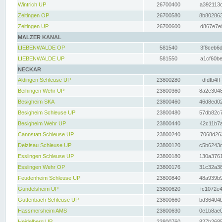
Wintrich UP
26700400
a392113c
Zeltingen OP
26700580
8b802863
Zeltingen UP
26700600
d867e7e9
MALZER KANAL
LIEBENWALDE OP
581540
3f8ceb6d
LIEBENWALDE UP
581550
a1cf60be
NECKAR
Aldingen Schleuse UP
23800280
dfdfb4ff
Beihingen Wehr UP
23800360
8a2e3048
Besigheim SKA
23800460
46d8ed02
Besigheim Schleuse UP
23800480
57db82c7
Besigheim Wehr UP
23800440
42c11b7a
Cannstatt Schleuse UP
23800240
7068d262
Deizisau Schleuse UP
23800120
c5b6243d
Esslingen Schleuse UP
23800180
130a3761
Esslingen Wehr OP
23800176
31c32a38
Feudenheim Schleuse UP
23800840
48a939b9
Gundelsheim UP
23800620
fc1072e4
Guttenbach Schleuse UP
23800660
bd36404b
Hassmersheim AMS
23800630
0e1b8ae0
Heidelberg UP
23800760
827b2685