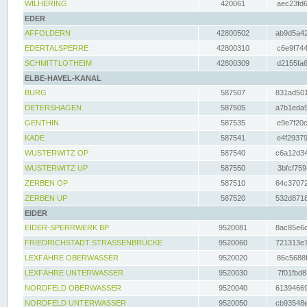
WILHERING
420061
aec23fd6
EDER
AFFOLDERN
42800502
ab9d5a42
EDERTALSPERRE
42800310
c6e9f744
SCHMITTLOTHEIM
42800309
d2155fa6
ELBE-HAVEL-KANAL
BURG
587507
831ad501
DETERSHAGEN
587505
a7b1eda9
GENTHIN
587535
e9e7f20c
KADE
587541
e4f29379
WUSTERWITZ OP
587540
c6a12d34
WUSTERWITZ UP
587550
3bfcf759
ZERBEN OP
587510
64c37072
ZERBEN UP
587520
532d8718
EIDER
EIDER-SPERRWERK BP
9520081
8ac85e6c
FRIEDRICHSTADT STRASSENBRÜCKE
9520060
721313e7
LEXFÄHRE OBERWASSER
9520020
86c5688f
LEXFÄHRE UNTERWASSER
9520030
7f01fbd8
NORDFELD OBERWASSER
9520040
61394669
NORDFELD UNTERWASSER
9520050
cb93548e