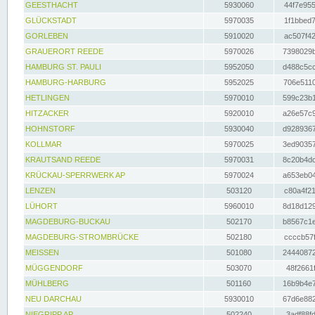
GEESTHACHT
5930060
44f7e955
GLÜCKSTADT
5970035
1f1bbed7
GORLEBEN
5910020
ac507f42
GRAUERORT REEDE
5970026
7398029b
HAMBURG ST. PAULI
5952050
d488c5cc
HAMBURG-HARBURG
5952025
706e5110
HETLINGEN
5970010
599c23b1
HITZACKER
5920010
a26e57c9
HOHNSTORF
5930040
d9289367
KOLLMAR
5970025
3ed90357
KRAUTSAND REEDE
5970031
8c20b4dc
KRÜCKAU-SPERRWERK AP
5970024
a653eb04
LENZEN
503120
c80a4f21
LÜHORT
5960010
8d18d129
MAGDEBURG-BUCKAU
502170
b8567c1e
MAGDEBURG-STROMBRÜCKE
502180
ccccb57f
MEISSEN
501080
24440872
MÜGGENDORF
503070
48f2661f
MÜHLBERG
501160
16b9b4e7
NEU DARCHAU
5930010
67d6e882
NIEGRIPP AP
502240
3adf88fd