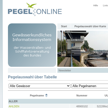
Hilfe
Link
Start
Pegelauswahl über Karte
Newsletter
Pegelauswahl über Tabelle
Pegelname
Nummer
UU
ALLER
AHLDEN
48900102
522286e2