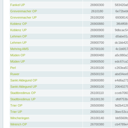
Fankel UP
26900300
583420a8
Grevenmacher OP
2610180
6e72bebf
Grevenmacher UP
26100200
69308142
Koblenz OP
26900880
3f64ff08
Koblenz UP
26900900
9dbcac54
Lehmen OP
26900680
d0abe01a
Lehmen UP
26900700
dc1bb420
Mehring AMS
26700100
4c1b6f17
Müden OP
26900480
a5c880a3
Müden UP
26900500
edc67ca3
Perl
26100100
c263ea53
Ruwer
26500150
abd34ee6
Sankt Aldegund OP
26900080
e4d6a271
Sankt Aldegund UP
26900100
20640279
Stadtbredimus OP
26100110
cceb7060
Stadtbredimus UP
26100130
dfdf753b
Trier OP
26500080
9d2b4126
Trier UP
26500100
3bec53ca
Wincheringen
26100140
bb5560fc
Wintrich OP
26700380
cb4789e4