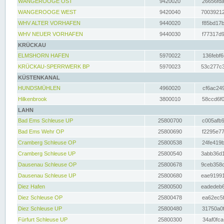
WANGEROOGE OST
9420020
26656fda
WANGEROOGE WEST
9420040
70039212
WHV ALTER VORHAFEN
9440020
f85bd17b
WHV NEUER VORHAFEN
9440030
f77317d9
KRÜCKAU
ELMSHORN HAFEN
5970022
136febf6
KRÜCKAU-SPERRWERK BP
5970023
53c277c3
KÜSTENKANAL
HUNDSMÜHLEN
4960020
cf6ac249
Hilkenbrook
3800010
58ccd6f0
LAHN
Bad Ems Schleuse UP
25800700
c005afb9
Bad Ems Wehr OP
25800690
f2295e77
Cramberg Schleuse OP
25800538
24fe419b
Cramberg Schleuse UP
25800540
3abb36d1
Dausenau Schleuse OP
25800678
9ceb358c
Dausenau Schleuse UP
25800680
eae91991
Diez Hafen
25800500
eadedeb6
Diez Schleuse OP
25800478
ea62ec5f
Diez Schleuse UP
25800480
31750a0f
Fürfurt Schleuse UP
25800300
34af0fca