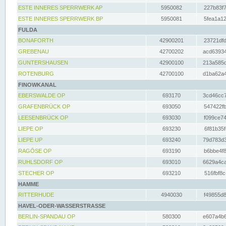
ESTE INNERES SPERRWERK AP
5950082
227b83f7
ESTE INNERES SPERRWERK BP
5950081
5fea1a12
FULDA
BONAFORTH
42900201
23721dfd
GREBENAU
42700202
acd63934
GUNTERSHAUSEN
42900100
213a585d
ROTENBURG
42700100
d1ba62a4
FINOWKANAL
EBERSWALDE OP
693170
3cd46cc7
GRAFENBRÜCK OP
693050
547422fb
LEESENBRÜCK OP
693030
f099ce74
LIEPE OP
693230
6f81b35f
LIEPE UP
693240
79d783d3
RAGÖSE OP
693190
b6bbe4f8
RUHLSDORF OP
693010
6629a4ca
STECHER OP
693210
516fbf8c
HAMME
RITTERHUDE
4940030
f49855d8
HAVEL-ODER-WASSERSTRASSE
BERLIN-SPANDAU OP
580300
e607a4b6