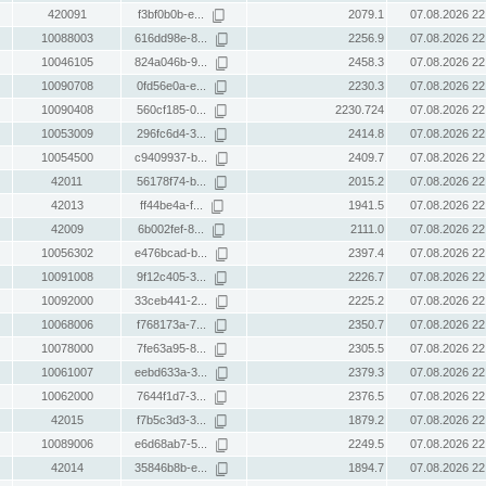
420091
f3bf0b0b-e...
2079.1
07.08.2026 22
10088003
616dd98e-8...
2256.9
07.08.2026 22
10046105
824a046b-9...
2458.3
07.08.2026 22
10090708
0fd56e0a-e...
2230.3
07.08.2026 22
10090408
560cf185-0...
2230.724
07.08.2026 22
10053009
296fc6d4-3...
2414.8
07.08.2026 22
10054500
c9409937-b...
2409.7
07.08.2026 22
42011
56178f74-b...
2015.2
07.08.2026 22
42013
ff44be4a-f...
1941.5
07.08.2026 22
42009
6b002fef-8...
2111.0
07.08.2026 22
10056302
e476bcad-b...
2397.4
07.08.2026 22
10091008
9f12c405-3...
2226.7
07.08.2026 22
10092000
33ceb441-2...
2225.2
07.08.2026 22
10068006
f768173a-7...
2350.7
07.08.2026 22
10078000
7fe63a95-8...
2305.5
07.08.2026 22
10061007
eebd633a-3...
2379.3
07.08.2026 22
10062000
7644f1d7-3...
2376.5
07.08.2026 22
42015
f7b5c3d3-3...
1879.2
07.08.2026 22
10089006
e6d68ab7-5...
2249.5
07.08.2026 22
42014
35846b8b-e...
1894.7
07.08.2026 22