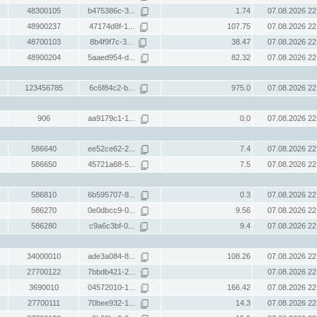
48300105
b475386c-3...
1.74
07.08.2026 22
48900237
47174d8f-1...
107.75
07.08.2026 22
48700103
8b4f9f7c-3...
38.47
07.08.2026 22
48900204
5aaed954-d...
82.32
07.08.2026 22
123456785
6c6f84c2-b...
975.0
07.08.2026 22
906
aa9179c1-1...
0.0
07.08.2026 22
586640
ee52ce62-2...
7.4
07.08.2026 22
586650
45721a68-5...
7.5
07.08.2026 22
586810
6b595707-8...
0.3
07.08.2026 22
586270
0e0dbcc9-0...
9.56
07.08.2026 22
586280
c9a6c3bf-0...
9.4
07.08.2026 22
34000010
ade3a084-8...
108.26
07.08.2026 22
27700122
7bbdb421-2...
07.08.2026 22
3690010
04572010-1...
166.42
07.08.2026 22
27700111
70bee932-1...
14.3
07.08.2026 22