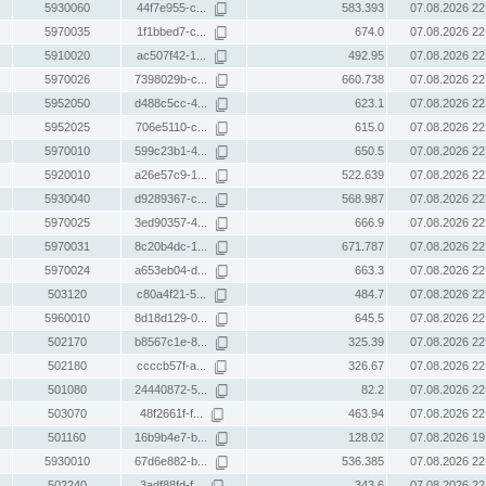
5930060
44f7e955-c...
583.393
07.08.2026 22
5970035
1f1bbed7-c...
674.0
07.08.2026 22
5910020
ac507f42-1...
492.95
07.08.2026 22
5970026
7398029b-c...
660.738
07.08.2026 22
5952050
d488c5cc-4...
623.1
07.08.2026 22
5952025
706e5110-c...
615.0
07.08.2026 22
5970010
599c23b1-4...
650.5
07.08.2026 22
5920010
a26e57c9-1...
522.639
07.08.2026 22
5930040
d9289367-c...
568.987
07.08.2026 22
5970025
3ed90357-4...
666.9
07.08.2026 22
5970031
8c20b4dc-1...
671.787
07.08.2026 22
5970024
a653eb04-d...
663.3
07.08.2026 22
503120
c80a4f21-5...
484.7
07.08.2026 22
5960010
8d18d129-0...
645.5
07.08.2026 22
502170
b8567c1e-8...
325.39
07.08.2026 22
502180
ccccb57f-a...
326.67
07.08.2026 22
501080
24440872-5...
82.2
07.08.2026 22
503070
48f2661f-f...
463.94
07.08.2026 22
501160
16b9b4e7-b...
128.02
07.08.2026 19
5930010
67d6e882-b...
536.385
07.08.2026 22
502240
3adf88fd-f...
343.6
07.08.2026 22