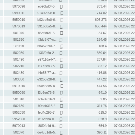
5970096
eb90bd3f-5...
703.44
07.08.2026 22
5990011
5140295e-b...
714.02
07.08.2026 22
5950010
b02ce5c0-6...
605.273
07.08.2026 22
5970019
391bbba5-8...
658.444
07.08.2026 22
501040
85d686f1-5...
34.67
07.08.2026 22
501330
f3dc8f07-c...
184.45
07.08.2026 22
501110
b04b739d-7...
108.4
07.08.2026 22
502250
133f0f6c-2...
350.64
07.08.2026 22
501490
e97116a4-7...
257.84
07.08.2026 22
502210
e30f2e83-b...
333.12
07.08.2026 22
502430
f4c55f77-a...
416.06
07.08.2026 22
503030
e32b0a28-8...
447.22
07.08.2026 22
5910010
550e3885-a...
474.56
07.08.2026 22
5950090
f3c6ee73-5...
641.0
07.08.2026 22
501010
7cb7461b-3...
2.05
07.08.2026 22
502130
90bcb315-f...
311.76
07.08.2026 22
5952030
fed4c295-7...
615.3
07.08.2026 22
5952060
816affba-0...
628.9
07.08.2026 22
5970013
80f0fc4d-9...
654.9
07.08.2026 22
502370
de4cc1db-5...
396.11
07.08.2026 22