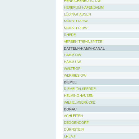
HENRICHENBURG UW
HERBRUM HAFENDAMM
LÜDINGHAUSEN
MÜNSTER OW
MÜNSTER UW
RHEDE
VERSEN TRENNSPITZE
DATTELN-HAMM-KANAL
HAMM OW
HAMM UW
WALTROP
WERRIES OW
DIEMEL
DIEMELTALSPERRE
HELMINGHAUSEN
WILHELMSBRÜCKE
DONAU
ACHLEITEN
DEGGENDORF
DÜRNSTEIN
ERLAU