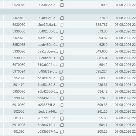
9520070
00e386ac-e...
99.8
07.08.2026 22
502010
094b96e5-c...
274.8
07.08.2026 22
5930070
2ee12b9a-f...
588.787
07.08.2026 22
5930050
b3492c68-8...
573.86
07.08.2026 22
502070
939f82ec-1...
294.82
07.08.2026 22
5952065
bacb459b-0...
635.0
07.08.2026 22
5930020
6aa1cd8e-e...
549.633
07.08.2026 22
5930033
33e0bce0-1...
558.534
07.08.2026 22
5970050
610ab204-d...
684.2
07.08.2026 22
5970094
d4f5f719-8...
695.214
07.08.2026 22
5952020
ae1b91d0-e...
609.9
07.08.2026 22
501470
1ce53a59-3...
236.31
07.08.2026 10
5950070
e6b42536-6...
634.42
07.08.2026 22
5990020
aad49293-2...
724.0
07.08.2026 22
5910030
c233674f-2...
509.35
07.08.2026 22
502000
1edc5fa4-8...
261.16
07.08.2026 22
501060
70272185-b...
55.63
07.08.2026 22
5910025
6e3ea719-4...
504.7
07.08.2026 22
501390
c093b557-4...
200.15
07.08.2026 22