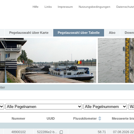
Hilfe
Links
Impressum
Nutzungsbedingungen
Datenschutz
Pegelauswahl über Karte
Pegelauswahl über Tabelle
Abo
Down
tter
Nummer
UUID
Flusskilometer
Messwerte bi
48900102
522286e2-b...
58.71
07.08.2026 22