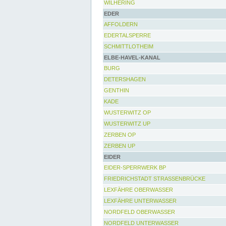
WILHERING
EDER
AFFOLDERN
EDERTALSPERRE
SCHMITTLOTHEIM
ELBE-HAVEL-KANAL
BURG
DETERSHAGEN
GENTHIN
KADE
WUSTERWITZ OP
WUSTERWITZ UP
ZERBEN OP
ZERBEN UP
EIDER
EIDER-SPERRWERK BP
FRIEDRICHSTADT STRASSENBRÜCKE
LEXFÄHRE OBERWASSER
LEXFÄHRE UNTERWASSER
NORDFELD OBERWASSER
NORDFELD UNTERWASSER