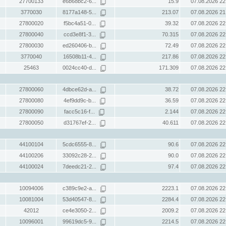
27700133
e6b68bc2-6...
15.9
07.08.2026 22
3770030
8177a148-5...
213.07
07.08.2026 21
27800020
f5bc4a51-0...
39.32
07.08.2026 22
27800040
ccd3e8f1-3...
70.315
07.08.2026 22
27800030
ed260406-b...
72.49
07.08.2026 22
3770040
16508b11-4...
217.86
07.08.2026 22
25463
0024cc40-d...
171.309
07.08.2026 22
27800060
4dbce62d-a...
38.72
07.08.2026 22
27800080
4ef9dd9c-b...
36.59
07.08.2026 22
27800090
facc5c16-f...
2.144
07.08.2026 22
27800050
d31767ef-2...
40.611
07.08.2026 22
44100104
5cdc6555-8...
90.6
07.08.2026 22
44100206
33092c28-2...
90.0
07.08.2026 22
44100024
7deedc21-2...
97.4
07.08.2026 22
10094006
c389c9e2-a...
2223.1
07.08.2026 22
10081004
53d40547-8...
2284.4
07.08.2026 22
42012
ce4e3050-2...
2009.2
07.08.2026 22
10096001
99619dc5-9...
2214.5
07.08.2026 22