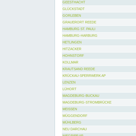
GEESTHACHT
GLÜCKSTADT
GORLEBEN
GRAUERORT REEDE
HAMBURG ST. PAULI
HAMBURG-HARBURG
HETLINGEN
HITZACKER
HOHNSTORF
KOLLMAR
KRAUTSAND REEDE
KRÜCKAU-SPERRWERK AP
LENZEN
LÜHORT
MAGDEBURG-BUCKAU
MAGDEBURG-STROMBRÜCKE
MEISSEN
MÜGGENDORF
MÜHLBERG
NEU DARCHAU
NIEGRIPP AP