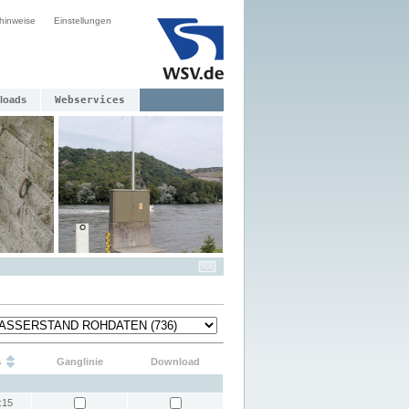
hinweise
Einstellungen
loads
Webservices
s
Ganglinie
Download
:15