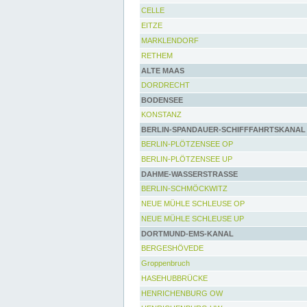
CELLE
EITZE
MARKLENDORF
RETHEM
ALTE MAAS
DORDRECHT
BODENSEE
KONSTANZ
BERLIN-SPANDAUER-SCHIFFFAHRTSKANAL
BERLIN-PLÖTZENSEE OP
BERLIN-PLÖTZENSEE UP
DAHME-WASSERSTRASSE
BERLIN-SCHMÖCKWITZ
NEUE MÜHLE SCHLEUSE OP
NEUE MÜHLE SCHLEUSE UP
DORTMUND-EMS-KANAL
BERGESHÖVEDE
Groppenbruch
HASEHUBBRÜCKE
HENRICHENBURG OW