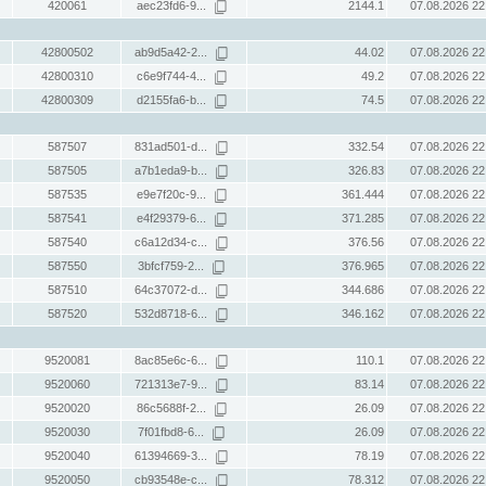
420061
aec23fd6-9...
2144.1
07.08.2026 22
42800502
ab9d5a42-2...
44.02
07.08.2026 22
42800310
c6e9f744-4...
49.2
07.08.2026 22
42800309
d2155fa6-b...
74.5
07.08.2026 22
587507
831ad501-d...
332.54
07.08.2026 22
587505
a7b1eda9-b...
326.83
07.08.2026 22
587535
e9e7f20c-9...
361.444
07.08.2026 22
587541
e4f29379-6...
371.285
07.08.2026 22
587540
c6a12d34-c...
376.56
07.08.2026 22
587550
3bfcf759-2...
376.965
07.08.2026 22
587510
64c37072-d...
344.686
07.08.2026 22
587520
532d8718-6...
346.162
07.08.2026 22
9520081
8ac85e6c-6...
110.1
07.08.2026 22
9520060
721313e7-9...
83.14
07.08.2026 22
9520020
86c5688f-2...
26.09
07.08.2026 22
9520030
7f01fbd8-6...
26.09
07.08.2026 22
9520040
61394669-3...
78.19
07.08.2026 22
9520050
cb93548e-c...
78.312
07.08.2026 22