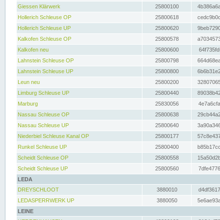
Giessen Klärwerk
25800100
4b386a6a
Hollerich Schleuse OP
25800618
cedc9b0c
Hollerich Schleuse UP
25800620
9beb7290
Kalkofen Schleuse OP
25800578
a7034573
Kalkofen neu
25800600
64f735fd
Lahnstein Schleuse OP
25800798
664d68ea
Lahnstein Schleuse UP
25800800
6b6b31e2
Leun neu
25800200
32807065
Limburg Schleuse UP
25800440
89038b42
Marburg
25830056
4e7a6cfa
Nassau Schleuse OP
25800638
29cb44a2
Nassau Schleuse UP
25800640
3a90a346
Niederbiel Schleuse Kanal OP
25800177
57c8e437
Runkel Schleuse UP
25800400
b85b17cc
Scheidt Schleuse OP
25800558
15a50d2b
Scheidt Schleuse UP
25800560
7dfe4776
LEDA
DREYSCHLOOT
3880010
d4df3617
LEDASPERRWERK UP
3880050
5e6ae93a
LEINE