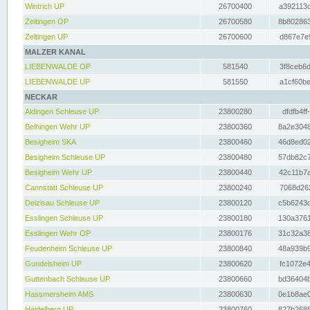
Wintrich UP
26700400
a392113c
Zeltingen OP
26700580
8b802863
Zeltingen UP
26700600
d867e7e9
MALZER KANAL
LIEBENWALDE OP
581540
3f8ceb6d
LIEBENWALDE UP
581550
a1cf60be
NECKAR
Aldingen Schleuse UP
23800280
dfdfb4ff
Beihingen Wehr UP
23800360
8a2e3048
Besigheim SKA
23800460
46d8ed02
Besigheim Schleuse UP
23800480
57db82c7
Besigheim Wehr UP
23800440
42c11b7a
Cannstatt Schleuse UP
23800240
7068d262
Deizisau Schleuse UP
23800120
c5b6243d
Esslingen Schleuse UP
23800180
130a3761
Esslingen Wehr OP
23800176
31c32a38
Feudenheim Schleuse UP
23800840
48a939b9
Gundelsheim UP
23800620
fc1072e4
Guttenbach Schleuse UP
23800660
bd36404b
Hassmersheim AMS
23800630
0e1b8ae0
Heidelberg UP
23800760
827b2685