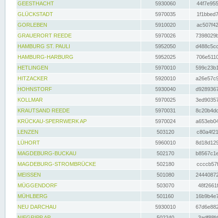
GEESTHACHT
5930060
44f7e955
GLÜCKSTADT
5970035
1f1bbed7
GORLEBEN
5910020
ac507f42
GRAUERORT REEDE
5970026
7398029b
HAMBURG ST. PAULI
5952050
d488c5cc
HAMBURG-HARBURG
5952025
706e5110
HETLINGEN
5970010
599c23b1
HITZACKER
5920010
a26e57c9
HOHNSTORF
5930040
d9289367
KOLLMAR
5970025
3ed90357
KRAUTSAND REEDE
5970031
8c20b4dc
KRÜCKAU-SPERRWERK AP
5970024
a653eb04
LENZEN
503120
c80a4f21
LÜHORT
5960010
8d18d129
MAGDEBURG-BUCKAU
502170
b8567c1e
MAGDEBURG-STROMBRÜCKE
502180
ccccb57f
MEISSEN
501080
24440872
MÜGGENDORF
503070
48f2661f
MÜHLBERG
501160
16b9b4e7
NEU DARCHAU
5930010
67d6e882
NIEGRIPP AP
502240
3adf88fd