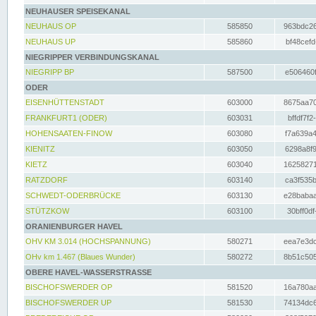
NEUHAUSER SPEISEKANAL
NEUHAUS OP
585850
963bdc26
NEUHAUS UP
585860
bf48cefd
NIEGRIPPER VERBINDUNGSKANAL
NIEGRIPP BP
587500
e506460f
ODER
EISENHÜTTENSTADT
603000
8675aa70
FRANKFURT1 (ODER)
603031
bffdf7f2
HOHENSAATEN-FINOW
603080
f7a639a4
KIENITZ
603050
6298a8f9
KIETZ
603040
16258271
RATZDORF
603140
ca3f535b
SCHWEDT-ODERBRÜCKE
603130
e28babaa
STÜTZKOW
603100
30bff0df
ORANIENBURGER HAVEL
OHV KM 3.014 (HOCHSPANNUNG)
580271
eea7e3dc
OHv km 1.467 (Blaues Wunder)
580272
8b51c505
OBERE HAVEL-WASSERSTRASSE
BISCHOFSWERDER OP
581520
16a780aa
BISCHOFSWERDER UP
581530
74134dc6