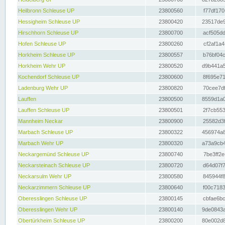
Heilbronn Schleuse UP
23800560
f77df170
Hessigheim Schleuse UP
23800420
23517de9
Hirschhorn Schleuse UP
23800700
acf505dd
Hofen Schleuse UP
23800260
cf2af1a4
Horkheim Schleuse UP
23800557
b76bf04c
Horkheim Wehr UP
23800520
d9b441a5
Kochendorf Schleuse UP
23800600
8f695e71
Ladenburg Wehr UP
23800820
70cee7df
Lauffen
23800500
8559d1a0
Lauffen Schleuse UP
23800501
2f7cb553
Mannheim Neckar
23800900
25582d3f
Marbach Schleuse UP
23800322
456974a8
Marbach Wehr UP
23800320
a73a9cb4
Neckargemünd Schleuse UP
23800740
7be3ff2e
Neckarsteinach Schleuse UP
23800720
d64d07f7
Neckarsulm Wehr UP
23800580
845944f8
Neckarzimmern Schleuse UP
23800640
f00c7183
Oberesslingen Schleuse UP
23800145
cbfae6bc
Oberesslingen Wehr UP
23800140
9de0843a
Obertürkheim Schleuse UP
23800200
80e002d8