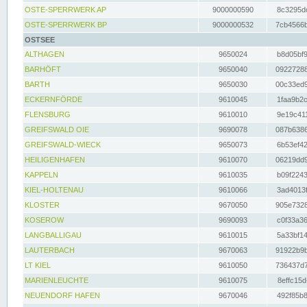
OSTE-SPERRWERK AP
9000000590
8c3295dc
OSTE-SPERRWERK BP
9000000532
7cb4566b
OSTSEE
ALTHAGEN
9650024
b8d05bf9
BARHÖFT
9650040
09227288
BARTH
9650030
00c33ed9
ECKERNFÖRDE
9610045
1faa9b2c
FLENSBURG
9610010
9e19c411
GREIFSWALD OIE
9690078
087b6386
GREIFSWALD-WIECK
9650073
6b53ef42
HEILIGENHAFEN
9610070
06219dd9
KAPPELN
9610035
b09f2243
KIEL-HOLTENAU
9610066
3ad4013f
KLOSTER
9670050
905e7328
KOSEROW
9690093
c0f33a36
LANGBALLIGAU
9610015
5a33bf14
LAUTERBACH
9670063
91922b9b
LT KIEL
9610050
736437d7
MARIENLEUCHTE
9610075
8effc15d
NEUENDORF HAFEN
9670046
492f85b8