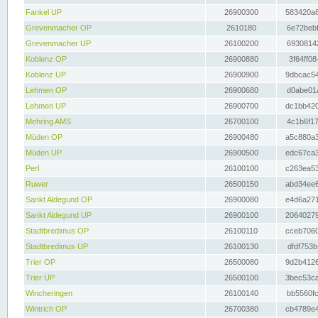
Fankel UP
26900300
583420a8
Grevenmacher OP
2610180
6e72bebf
Grevenmacher UP
26100200
69308142
Koblenz OP
26900880
3f64ff08
Koblenz UP
26900900
9dbcac54
Lehmen OP
26900680
d0abe01a
Lehmen UP
26900700
dc1bb420
Mehring AMS
26700100
4c1b6f17
Müden OP
26900480
a5c880a3
Müden UP
26900500
edc67ca3
Perl
26100100
c263ea53
Ruwer
26500150
abd34ee6
Sankt Aldegund OP
26900080
e4d6a271
Sankt Aldegund UP
26900100
20640279
Stadtbredimus OP
26100110
cceb7060
Stadtbredimus UP
26100130
dfdf753b
Trier OP
26500080
9d2b4126
Trier UP
26500100
3bec53ca
Wincheringen
26100140
bb5560fc
Wintrich OP
26700380
cb4789e4