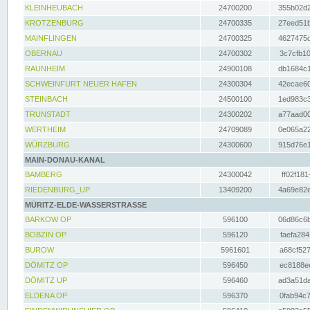
KLEINHEUBACH
24700200
355b02d2
KROTZENBURG
24700335
27eed51b
MAINFLINGEN
24700325
4627475d
OBERNAU
24700302
3c7cfb10
RAUNHEIM
24900108
db1684c1
SCHWEINFURT NEUER HAFEN
24300304
42ecae60
STEINBACH
24500100
1ed983c3
TRUNSTADT
24300202
a77aad00
WERTHEIM
24709089
0e065a22
WÜRZBURG
24300600
915d76e1
MAIN-DONAU-KANAL
BAMBERG
24300042
ff02f181
RIEDENBURG_UP
13409200
4a69e82e
MÜRITZ-ELDE-WASSERSTRASSE
BARKOW OP
596100
06d86c6b
BOBZIN OP
596120
faefa284
BUROW
5961601
a68cf527
DÖMITZ OP
596450
ec8188ee
DÖMITZ UP
596460
ad3a51da
ELDENA OP
596370
0fab94c7