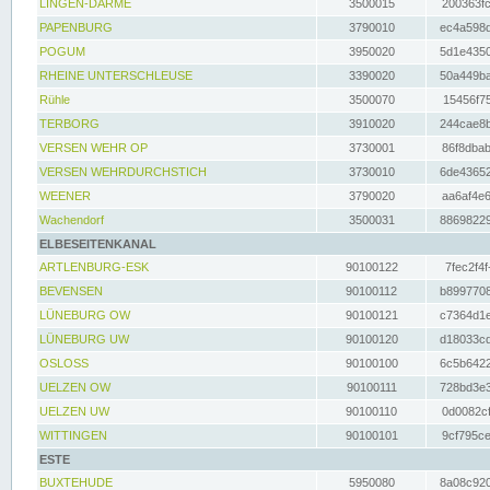
LINGEN-DARME
3500015
200363fc
PAPENBURG
3790010
ec4a598d
POGUM
3950020
5d1e4350
RHEINE UNTERSCHLEUSE
3390020
50a449ba
Rühle
3500070
15456f75
TERBORG
3910020
244cae8b
VERSEN WEHR OP
3730001
86f8dbab
VERSEN WEHRDURCHSTICH
3730010
6de43652
WEENER
3790020
aa6af4e6
Wachendorf
3500031
88698229
ELBESEITENKANAL
ARTLENBURG-ESK
90100122
7fec2f4f
BEVENSEN
90100112
b8997708
LÜNEBURG OW
90100121
c7364d1e
LÜNEBURG UW
90100120
d18033cd
OSLOSS
90100100
6c5b6422
UELZEN OW
90100111
728bd3e3
UELZEN UW
90100110
0d0082cf
WITTINGEN
90100101
9cf795ce
ESTE
BUXTEHUDE
5950080
8a08c920