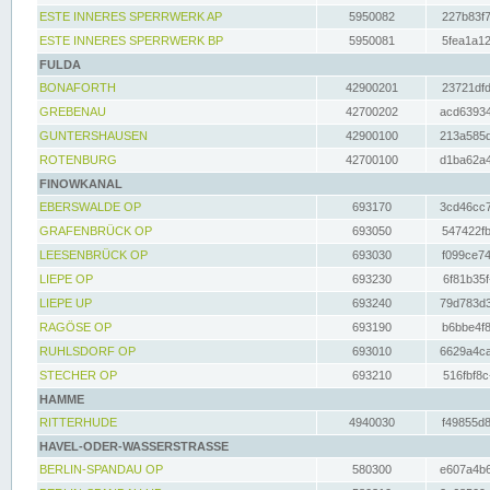
ESTE INNERES SPERRWERK AP
5950082
227b83f7
ESTE INNERES SPERRWERK BP
5950081
5fea1a12
FULDA
BONAFORTH
42900201
23721dfd
GREBENAU
42700202
acd63934
GUNTERSHAUSEN
42900100
213a585d
ROTENBURG
42700100
d1ba62a4
FINOWKANAL
EBERSWALDE OP
693170
3cd46cc7
GRAFENBRÜCK OP
693050
547422fb
LEESENBRÜCK OP
693030
f099ce74
LIEPE OP
693230
6f81b35f
LIEPE UP
693240
79d783d3
RAGÖSE OP
693190
b6bbe4f8
RUHLSDORF OP
693010
6629a4ca
STECHER OP
693210
516fbf8c
HAMME
RITTERHUDE
4940030
f49855d8
HAVEL-ODER-WASSERSTRASSE
BERLIN-SPANDAU OP
580300
e607a4b6