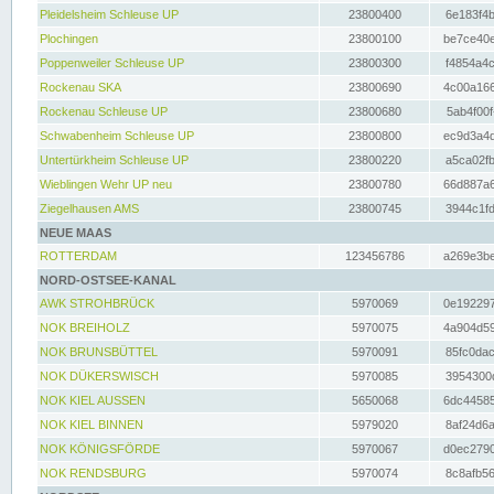
Pleidelsheim Schleuse UP
23800400
6e183f4b
Plochingen
23800100
be7ce40e
Poppenweiler Schleuse UP
23800300
f4854a4c
Rockenau SKA
23800690
4c00a166
Rockenau Schleuse UP
23800680
5ab4f00f
Schwabenheim Schleuse UP
23800800
ec9d3a4d
Untertürkheim Schleuse UP
23800220
a5ca02fb
Wieblingen Wehr UP neu
23800780
66d887a6
Ziegelhausen AMS
23800745
3944c1fd
NEUE MAAS
ROTTERDAM
123456786
a269e3be
NORD-OSTSEE-KANAL
AWK STROHBRÜCK
5970069
0e192297
NOK BREIHOLZ
5970075
4a904d59
NOK BRUNSBÜTTEL
5970091
85fc0dac
NOK DÜKERSWISCH
5970085
3954300d
NOK KIEL AUSSEN
5650068
6dc44585
NOK KIEL BINNEN
5979020
8af24d6a
NOK KÖNIGSFÖRDE
5970067
d0ec2790
NOK RENDSBURG
5970074
8c8afb56