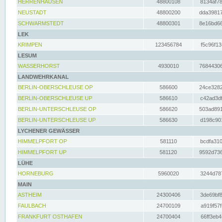
HERRENHAUSEN
48800108
8134af78
NEUSTADT
48800200
dda39817
SCHWARMSTEDT
48800301
8e16bd66
LEK
KRIMPEN
123456784
f5c96f13
LESUM
WASSERHORST
4930010
76844306
LANDWEHRKANAL
BERLIN-OBERSCHLEUSE OP
586600
24ce3282
BERLIN-OBERSCHLEUSE UP
586610
c42ad3df
BERLIN-UNTERSCHLEUSE OP
586620
503ad891
BERLIN-UNTERSCHLEUSE UP
586630
d198c901
LYCHENER GEWÄSSER
HIMMELPFORT OP
581110
bcdfa310
HIMMELPFORT UP
581120
9592d736
LÜHE
HORNEBURG
5960020
3244d787
MAIN
ASTHEIM
24300406
3de69bf8
FAULBACH
24700109
a919f57f
FRANKFURT OSTHAFEN
24700404
66ff3eb4