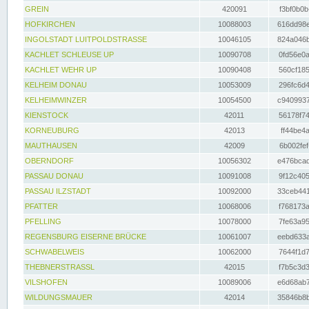
GREIN
420091
f3bf0b0b
HOFKIRCHEN
10088003
616dd98e
INGOLSTADT LUITPOLDSTRASSE
10046105
824a046b
KACHLET SCHLEUSE UP
10090708
0fd56e0a
KACHLET WEHR UP
10090408
560cf185
KELHEIM DONAU
10053009
296fc6d4
KELHEIMWINZER
10054500
c9409937
KIENSTOCK
42011
56178f74
KORNEUBURG
42013
ff44be4a
MAUTHAUSEN
42009
6b002fef
OBERNDORF
10056302
e476bcad
PASSAU DONAU
10091008
9f12c405
PASSAU ILZSTADT
10092000
33ceb441
PFATTER
10068006
f768173a
PFELLING
10078000
7fe63a95
REGENSBURG EISERNE BRÜCKE
10061007
eebd633a
SCHWABELWEIS
10062000
7644f1d7
THEBNERSTRASSL
42015
f7b5c3d3
VILSHOFEN
10089006
e6d68ab7
WILDUNGSMAUER
42014
35846b8b