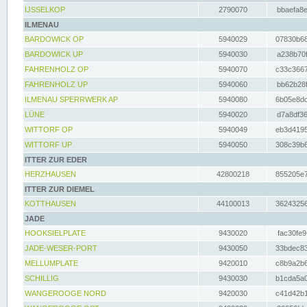
IJSSELKOP
2790070
bbaefa8e
ILMENAU
BARDOWICK OP
5940029
07830b68
BARDOWICK UP
5940030
a238b70f
FAHRENHOLZ OP
5940070
c33c3667
FAHRENHOLZ UP
5940060
bb62b28f
ILMENAU SPERRWERK AP
5940080
6b05e8dc
LÜNE
5940020
d7a8df36
WITTORF OP
5940049
eb3d4195
WITTORF UP
5940050
308c39b6
ITTER ZUR EDER
HERZHAUSEN
42800218
855205e7
ITTER ZUR DIEMEL
KOTTHAUSEN
44100013
36243256
JADE
HOOKSIELPLATE
9430020
fac30fe9
JADE-WESER-PORT
9430050
33bdec83
MELLUMPLATE
9420010
c8b9a2b6
SCHILLIG
9430030
b1cda5a0
WANGEROOGE NORD
9420030
c41d42b1