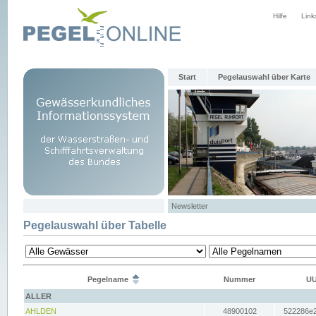
Hilfe
Link
Start
Pegelauswahl über Karte
Newsletter
Pegelauswahl über Tabelle
Pegelname
Nummer
UU
ALLER
AHLDEN
48900102
522286e2