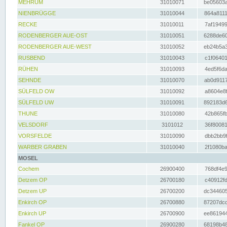
MEHRUM
31010071
be05603a
NIENBRÜGGE
31010044
864a8111
RECKE
31010011
7af19499
RODENBERGER AUE-OST
31010051
6288de60
RODENBERGER AUE-WEST
31010052
eb24b5a3
RUSBEND
31010043
c1f06401
RÜHEN
31010093
4ed5f6da
SEHNDE
31010070
ab0d9117
SÜLFELD OW
31010092
a8604e8f
SÜLFELD UW
31010091
892183d6
THUNE
31010080
42b865fb
VELSDORF
3101012
36f80081
VORSFELDE
31010090
dbb2bb9f
WARBER GRABEN
31010040
2f1080ba
MOSEL
Cochem
26900400
768df4e9
Detzem OP
26700180
c40912fd
Detzem UP
26700200
dc344605
Enkirch OP
26700880
87207dcd
Enkirch UP
26700900
ee861944
Fankel OP
26900280
68198b48