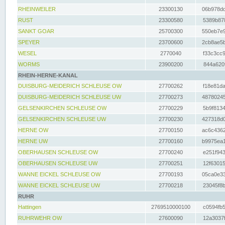
RHEINWEILER
23300130
06b978dd
RUST
23300580
5389b878
SANKT GOAR
25700300
550eb7e9
SPEYER
23700600
2cb8ae5b
WESEL
2770040
f33c3cc9
WORMS
23900200
844a620f
RHEIN-HERNE-KANAL
DUISBURG-MEIDERICH SCHLEUSE OW
27700262
f18e81da
DUISBURG-MEIDERICH SCHLEUSE UW
27700273
48780245
GELSENKIRCHEN SCHLEUSE OW
27700229
5b9f8134
GELSENKIRCHEN SCHLEUSE UW
27700230
427318d0
HERNE OW
27700150
ac6c4362
HERNE UW
27700160
b9975ea1
OBERHAUSEN SCHLEUSE OW
27700240
e251f943
OBERHAUSEN SCHLEUSE UW
27700251
12f63015
WANNE EICKEL SCHLEUSE OW
27700193
05ca0e33
WANNE EICKEL SCHLEUSE UW
27700218
23045f8b
RUHR
Hattingen
2769510000100
c0594fb5
RUHRWEHR OW
27600090
12a3037f