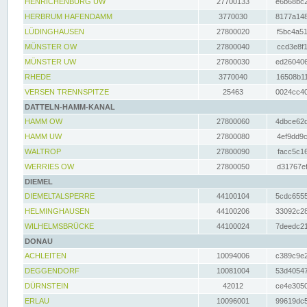
HENRICHENBURG UW
27700133
e6b68bc2
HERBRUM HAFENDAMM
3770030
8177a148
LÜDINGHAUSEN
27800020
f5bc4a51
MÜNSTER OW
27800040
ccd3e8f1
MÜNSTER UW
27800030
ed260406
RHEDE
3770040
16508b11
VERSEN TRENNSPITZE
25463
0024cc40
DATTELN-HAMM-KANAL
HAMM OW
27800060
4dbce62d
HAMM UW
27800080
4ef9dd9c
WALTROP
27800090
facc5c16
WERRIES OW
27800050
d31767ef
DIEMEL
DIEMELTALSPERRE
44100104
5cdc6555
HELMINGHAUSEN
44100206
33092c28
WILHELMSBRÜCKE
44100024
7deedc21
DONAU
ACHLEITEN
10094006
c389c9e2
DEGGENDORF
10081004
53d40547
DÜRNSTEIN
42012
ce4e3050
ERLAU
10096001
99619dc5