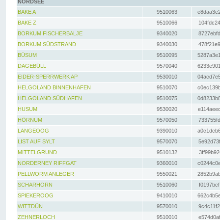
NORDSEE
BAKE A
9510063
e8daa3e2
BAKE Z
9510066
104fdc24
BORKUM FISCHERBALJE
9340020
8727ebfd
BORKUM SÜDSTRAND
9340030
478f21e9
BÜSUM
9510095
5287a3e1
DAGEBÜLL
9570040
6233e901
EIDER-SPERRWERK AP
9530010
04acd7e5
HELGOLAND BINNENHAFEN
9510070
c0ec139b
HELGOLAND SÜDHAFEN
9510075
0d8233b8
HUSUM
9530020
e114aeec
HÖRNUM
9570050
733755fd
LANGEOOG
9390010
a0c1dcb6
LIST AUF SYLT
9570070
5e92d73f
MITTELGRUND
9510132
3ff99b92
NORDERNEY RIFFGAT
9360010
c0244c0e
PELLWORM ANLEGER
9550021
2852b9ab
SCHARHÖRN
9510060
f0197bcf
SPIEKEROOG
9410010
662c4b5e
WITTDÜN
9570010
9c4c11f2
ZEHNERLOCH
9510010
e574d0af