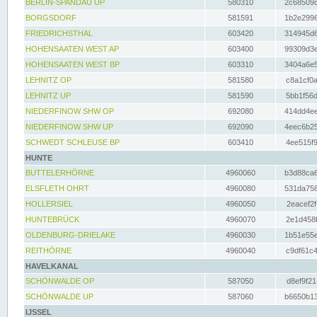
BERLIN-SPANDAU UP
580310
2c68509c
BORGSDORF
581591
1b2e2996
FRIEDRICHSTHAL
603420
314945d6
HOHENSAATEN WEST AP
603400
99309d3e
HOHENSAATEN WEST BP
603310
3404a6e5
LEHNITZ OP
581580
c8a1cf0a
LEHNITZ UP
581590
5bb1f56d
NIEDERFINOW SHW OP
692080
414dd4ee
NIEDERFINOW SHW UP
692090
4eec6b25
SCHWEDT SCHLEUSE BP
603410
4ee515f9
HUNTE
BUTTELERHÖRNE
4960060
b3d88ca6
ELSFLETH OHRT
4960080
531da758
HOLLERSIEL
4960050
2eacef2f
HUNTEBRÜCK
4960070
2e1d458b
OLDENBURG-DRIELAKE
4960030
1b51e55e
REITHÖRNE
4960040
c9df61c4
HAVELKANAL
SCHÖNWALDE OP
587050
d8ef9f21
SCHÖNWALDE UP
587060
b6650b13
IJSSEL