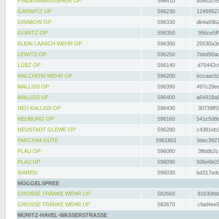
FINDENWIRUNSHIER OP
596410
a5902c55
GARWITZ UP
596230
12499527
GRABOW OP
596330
db4a69b2
GÜRITZ OP
596350
956ce5ff
KLEIN LAASCH WEHR OP
596300
25530a3e
LEWITZ OP
596250
7bbd90ad
LÜBZ OP
596140
d75442cf
MALCHOW WEHR OP
596200
bccaacb3
MALLISS OP
596390
497c29ee
MALLISS UP
596400
a64918a6
NEU KALLISS OP
596430
30739ff3
NEUBURG OP
596160
541c508a
NEUSTADT GLEWE OP
596280
c4381eb3
PARCHIM GÜTE
5961801
3dec3921
PLAU OP
596080
3ffddb2c
PLAU UP
596090
506e6b03
WAREN
596030
bd317edd
MÜGGELSPREE
GROSSE TRÄNKE WEHR OP
582660
81630fdd
GROSSE TRÄNKE WEHR UP
582670
cfad4ee5
MÜRITZ-HAVEL-WASSERSTRASSE