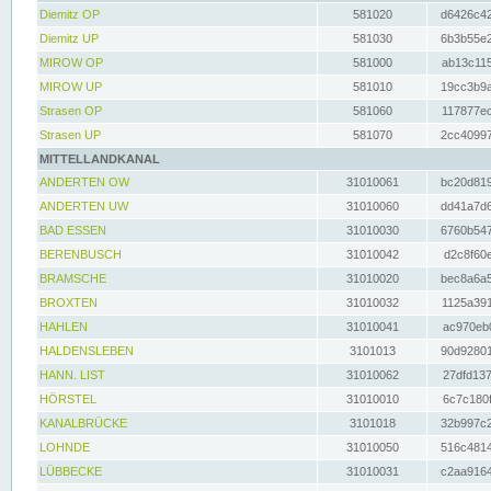
Diemitz OP
581020
d6426c42
Diemitz UP
581030
6b3b55e2
MIROW OP
581000
ab13c115
MIROW UP
581010
19cc3b9a
Strasen OP
581060
117877ec
Strasen UP
581070
2cc40997
MITTELLANDKANAL
ANDERTEN OW
31010061
bc20d819
ANDERTEN UW
31010060
dd41a7d6
BAD ESSEN
31010030
6760b547
BERENBUSCH
31010042
d2c8f60e
BRAMSCHE
31010020
bec8a6a5
BROXTEN
31010032
1125a391
HAHLEN
31010041
ac970eb0
HALDENSLEBEN
3101013
90d92801
HANN. LIST
31010062
27dfd137
HÖRSTEL
31010010
6c7c180f
KANALBRÜCKE
3101018
32b997c2
LOHNDE
31010050
516c4814
LÜBBECKE
31010031
c2aa9164