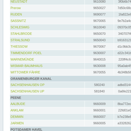
NEUSTADT
9610080
3f0b6b74
Prerow
9650027
7d50c68c
RUDEN
9690077
1fa822e6
SASSNITZ
9670065
9e7b2a4d
SCHLESWIG
9610040
09370c05
STAHLBRODE
9650070
340707f4
STRALSUND
9650043
b9163121
THIESSOW
9670067
d1c9bb3c
TIMMENDORF POEL
9630007
d22c341b
WARNEMÜNDE
9640015
220ff4c6
WISMAR-BAUMHAUS
9630008
95a0ab45
WITTOWER FÄHRE
9670055
4b348b56
ORANIENBURGER KANAL
SACHSENHAUSEN OP
580240
adbd3144
SACHSENHAUSEN UP
581840
0a6fe221
PEENE
AALBUDE
9660009
8ba772ed
ANKLAM
9660001
22fd01e0
DEMMIN
9660007
b7e238e8
JARMEN
9660005
a3328262
POTSDAMER HAVEL