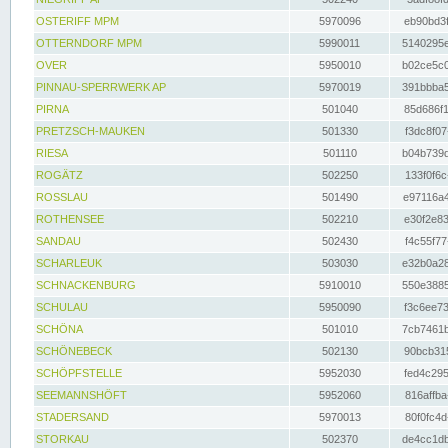
OSTERIFF MPM
5970096
eb90bd3f
OTTERNDORF MPM
5990011
5140295e
OVER
5950010
b02ce5c0
PINNAU-SPERRWERK AP
5970019
391bbba5
PIRNA
501040
85d686f1
PRETZSCH-MAUKEN
501330
f3dc8f07
RIESA
501110
b04b739d
ROGÄTZ
502250
133f0f6c
ROSSLAU
501490
e97116a4
ROTHENSEE
502210
e30f2e83
SANDAU
502430
f4c55f77
SCHARLEUK
503030
e32b0a28
SCHNACKENBURG
5910010
550e3885
SCHULAU
5950090
f3c6ee73
SCHÖNA
501010
7cb7461b
SCHÖNEBECK
502130
90bcb315
SCHÖPFSTELLE
5952030
fed4c295
SEEMANNSHÖFT
5952060
816affba
STADERSAND
5970013
80f0fc4d
STORKAU
502370
de4cc1db