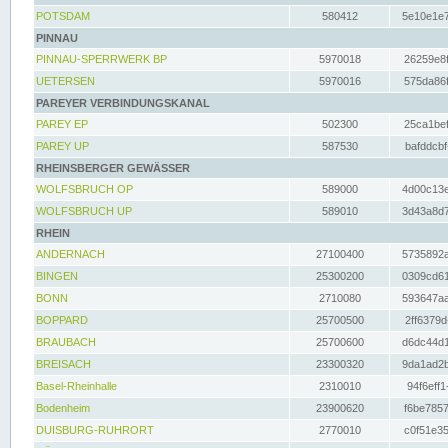
POTSDAM
580412
5e10e1e7
PINNAU
PINNAU-SPERRWERK BP
5970018
26259e8f
UETERSEN
5970016
575da86f
PAREYER VERBINDUNGSKANAL
PAREY EP
502300
25ca1bef
PAREY UP
587530
bafddcbf
RHEINSBERGER GEWÄSSER
WOLFSBRUCH OP
589000
4d00c13e
WOLFSBRUCH UP
589010
3d43a8d7
RHEIN
ANDERNACH
27100400
5735892a
BINGEN
25300200
0309cd61
BONN
2710080
593647aa
BOPPARD
25700500
2ff6379d
BRAUBACH
25700600
d6dc44d1
BREISACH
23300320
9da1ad2b
Basel-Rheinhalle
2310010
94f6eff1
Bodenheim
23900620
f6be7857
DUISBURG-RUHRORT
2770010
c0f51e35