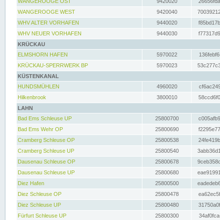
WANGEROOGE OST
9420020
26656fda
WANGEROOGE WEST
9420040
70039212
WHV ALTER VORHAFEN
9440020
f85bd17b
WHV NEUER VORHAFEN
9440030
f77317d9
KRÜCKAU
ELMSHORN HAFEN
5970022
136febf6
KRÜCKAU-SPERRWERK BP
5970023
53c277c3
KÜSTENKANAL
HUNDSMÜHLEN
4960020
cf6ac249
Hilkenbrook
3800010
58ccd6f0
LAHN
Bad Ems Schleuse UP
25800700
c005afb9
Bad Ems Wehr OP
25800690
f2295e77
Cramberg Schleuse OP
25800538
24fe419b
Cramberg Schleuse UP
25800540
3abb36d1
Dausenau Schleuse OP
25800678
9ceb358c
Dausenau Schleuse UP
25800680
eae91991
Diez Hafen
25800500
eadedeb6
Diez Schleuse OP
25800478
ea62ec5f
Diez Schleuse UP
25800480
31750a0f
Fürfurt Schleuse UP
25800300
34af0fca