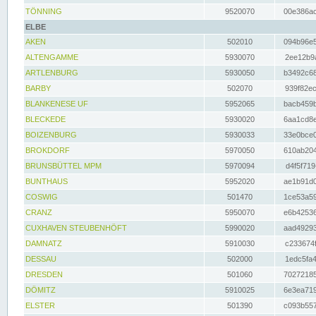
TÖNNING
9520070
00e386ac
ELBE
AKEN
502010
094b96e5
ALTENGAMME
5930070
2ee12b9a
ARTLENBURG
5930050
b3492c68
BARBY
502070
939f82ec
BLANKENESE UF
5952065
bacb459b
BLECKEDE
5930020
6aa1cd8e
BOIZENBURG
5930033
33e0bce0
BROKDORF
5970050
610ab204
BRUNSBÜTTEL MPM
5970094
d4f5f719
BUNTHAUS
5952020
ae1b91d0
COSWIG
501470
1ce53a59
CRANZ
5950070
e6b42536
CUXHAVEN STEUBENHÖFT
5990020
aad49293
DAMNATZ
5910030
c233674f
DESSAU
502000
1edc5fa4
DRESDEN
501060
70272185
DÖMITZ
5910025
6e3ea719
ELSTER
501390
c093b557