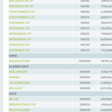
BREDEREICHE OP
580080
308f5979
BREDEREICHE UP
580090
470acd2a
FÜRSTENBERG OP
580060
2c95f83d
FÜRSTENBERG UP
580070
a5830277
VOßWINKEL OP
580000
09b422f7
VOßWINKEL UP
580010
2bcef51a
WESENBERG OP
580020
7909d3f7
WESENBERG UP
580030
da3b5de9
ZEHDENICK OP
580160
a9b8e24c
ZEHDENICK UP
580170
721d7dbf
ORKE
DALWIGKSTHAL
42840453
f0f78cc4
KLEINES HAFF
KARLSHAGEN
9690085
f53bb77f
KARNIN
9690084
da893bbd
UECKERMÜNDE
9690088
c1588dcc
WOLGAST
9650080
b327e35c
OSTE
BELUM
5980060
a9e93be0
BREMERVÖRDE UW
5980010
cf8a3ea2
HECHTHAUSEN
5980030
e5e02890