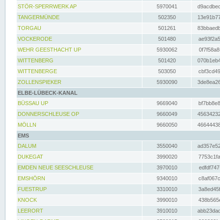
STÖR-SPERRWERK AP
5970041
d9acdbec
TANGERMÜNDE
502350
13e91b77
TORGAU
501261
83bbaedb
VOCKERODE
501480
ae93f2a5
WEHR GEESTHACHT UP
5930062
0f7f58a8
WITTENBERG
501420
070b1eb4
WITTENBERGE
503050
cbf3cd49
ZOLLENSPIEKER
5930090
3de8ea26
ELBE-LÜBECK-KANAL
BÜSSAU UP
9669040
bf7bb8e8
DONNERSCHLEUSE OP
9660049
45634232
MÖLLN
9660050
46644438
EMS
DALUM
3550040
ad357e52
DUKEGAT
3990020
7753c1fa
EMDEN NEUE SEESCHLEUSE
3970010
edfdf747
EMSHÖRN
9340010
c8af067c
FUESTRUP
3310010
3a8ed45f
KNOCK
3990010
438b565e
LEERORT
3910010
abb23dad