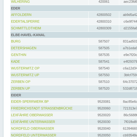
WILHERING
420061
aec23fd6
EDER
AFFOLDERN
42800502
ab9d5a42
EDERTALSPERRE
42800310
c6e9f744
SCHMITTLOTHEIM
42800309
d2155fa6
ELBE-HAVEL-KANAL
BURG
587507
831ad501
DETERSHAGEN
587505
a7b1eda9
GENTHIN
587535
e9e7f20c
KADE
587541
e4f29379
WUSTERWITZ OP
587540
c6a12d34
WUSTERWITZ UP
587550
3bfcf759
ZERBEN OP
587510
64c37072
ZERBEN UP
587520
532d8718
EIDER
EIDER-SPERRWERK BP
9520081
8ac85e6c
FRIEDRICHSTADT STRASSENBRÜCKE
9520060
721313e7
LEXFÄHRE OBERWASSER
9520020
86c5688f
LEXFÄHRE UNTERWASSER
9520030
7f01fbd8
NORDFELD OBERWASSER
9520040
61394669
NORDFELD UNTERWASSER
9520050
cb93548e