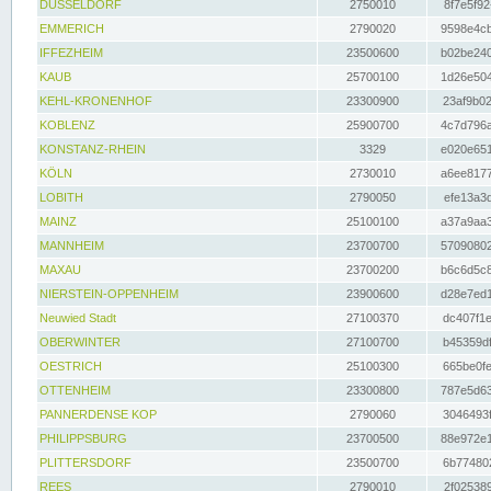
DÜSSELDORF
2750010
8f7e5f92
EMMERICH
2790020
9598e4cb
IFFEZHEIM
23500600
b02be240
KAUB
25700100
1d26e504
KEHL-KRONENHOF
23300900
23af9b02
KOBLENZ
25900700
4c7d796a
KONSTANZ-RHEIN
3329
e020e651
KÖLN
2730010
a6ee8177
LOBITH
2790050
efe13a3d
MAINZ
25100100
a37a9aa3
MANNHEIM
23700700
57090802
MAXAU
23700200
b6c6d5c8
NIERSTEIN-OPPENHEIM
23900600
d28e7ed1
Neuwied Stadt
27100370
dc407f1e
OBERWINTER
27100700
b45359df
OESTRICH
25100300
665be0fe
OTTENHEIM
23300800
787e5d63
PANNERDENSE KOP
2790060
3046493f
PHILIPPSBURG
23700500
88e972e1
PLITTERSDORF
23500700
6b774802
REES
2790010
2f025389