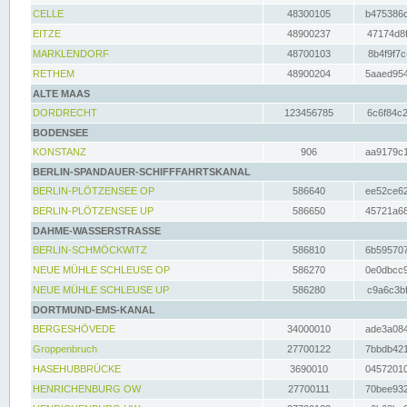
CELLE
48300105
b475386c
EITZE
48900237
47174d8f
MARKLENDORF
48700103
8b4f9f7c
RETHEM
48900204
5aaed954
ALTE MAAS
DORDRECHT
123456785
6c6f84c2
BODENSEE
KONSTANZ
906
aa9179c1
BERLIN-SPANDAUER-SCHIFFFAHRTSKANAL
BERLIN-PLÖTZENSEE OP
586640
ee52ce62
BERLIN-PLÖTZENSEE UP
586650
45721a68
DAHME-WASSERSTRASSE
BERLIN-SCHMÖCKWITZ
586810
6b595707
NEUE MÜHLE SCHLEUSE OP
586270
0e0dbcc9
NEUE MÜHLE SCHLEUSE UP
586280
c9a6c3bf
DORTMUND-EMS-KANAL
BERGESHÖVEDE
34000010
ade3a084
Groppenbruch
27700122
7bbdb421
HASEHUBBRÜCKE
3690010
04572010
HENRICHENBURG OW
27700111
70bee932