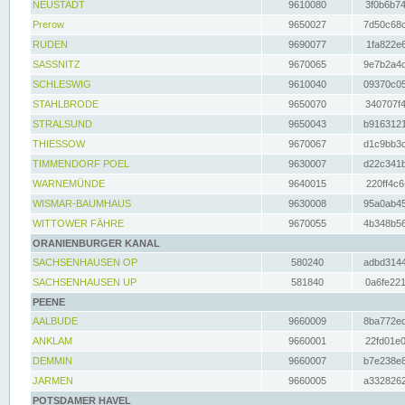
NEUSTADT
9610080
3f0b6b74
Prerow
9650027
7d50c68c
RUDEN
9690077
1fa822e6
SASSNITZ
9670065
9e7b2a4d
SCHLESWIG
9610040
09370c05
STAHLBRODE
9650070
340707f4
STRALSUND
9650043
b9163121
THIESSOW
9670067
d1c9bb3c
TIMMENDORF POEL
9630007
d22c341b
WARNEMÜNDE
9640015
220ff4c6
WISMAR-BAUMHAUS
9630008
95a0ab45
WITTOWER FÄHRE
9670055
4b348b56
ORANIENBURGER KANAL
SACHSENHAUSEN OP
580240
adbd3144
SACHSENHAUSEN UP
581840
0a6fe221
PEENE
AALBUDE
9660009
8ba772ed
ANKLAM
9660001
22fd01e0
DEMMIN
9660007
b7e238e8
JARMEN
9660005
a3328262
POTSDAMER HAVEL