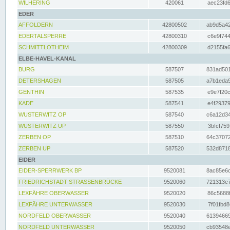
WILHERING
420061
aec23fd6
EDER
AFFOLDERN
42800502
ab9d5a42
EDERTALSPERRE
42800310
c6e9f744
SCHMITTLOTHEIM
42800309
d2155fa6
ELBE-HAVEL-KANAL
BURG
587507
831ad501
DETERSHAGEN
587505
a7b1eda9
GENTHIN
587535
e9e7f20c
KADE
587541
e4f29379
WUSTERWITZ OP
587540
c6a12d34
WUSTERWITZ UP
587550
3bfcf759
ZERBEN OP
587510
64c37072
ZERBEN UP
587520
532d8718
EIDER
EIDER-SPERRWERK BP
9520081
8ac85e6c
FRIEDRICHSTADT STRASSENBRÜCKE
9520060
721313e7
LEXFÄHRE OBERWASSER
9520020
86c5688f
LEXFÄHRE UNTERWASSER
9520030
7f01fbd8
NORDFELD OBERWASSER
9520040
61394669
NORDFELD UNTERWASSER
9520050
cb93548e