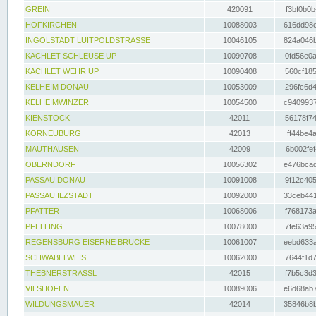
GREIN
420091
f3bf0b0b
HOFKIRCHEN
10088003
616dd98e
INGOLSTADT LUITPOLDSTRASSE
10046105
824a046b
KACHLET SCHLEUSE UP
10090708
0fd56e0a
KACHLET WEHR UP
10090408
560cf185
KELHEIM DONAU
10053009
296fc6d4
KELHEIMWINZER
10054500
c9409937
KIENSTOCK
42011
56178f74
KORNEUBURG
42013
ff44be4a
MAUTHAUSEN
42009
6b002fef
OBERNDORF
10056302
e476bcad
PASSAU DONAU
10091008
9f12c405
PASSAU ILZSTADT
10092000
33ceb441
PFATTER
10068006
f768173a
PFELLING
10078000
7fe63a95
REGENSBURG EISERNE BRÜCKE
10061007
eebd633a
SCHWABELWEIS
10062000
7644f1d7
THEBNERSTRASSL
42015
f7b5c3d3
VILSHOFEN
10089006
e6d68ab7
WILDUNGSMAUER
42014
35846b8b