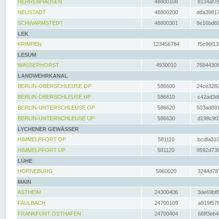
HERRENHAUSEN
48800108
8134af78
NEUSTADT
48800200
dda39817
SCHWARMSTEDT
48800301
8e16bd66
LEK
KRIMPEN
123456784
f5c96f13
LESUM
WASSERHORST
4930010
76844306
LANDWEHRKANAL
BERLIN-OBERSCHLEUSE OP
586600
24ce3282
BERLIN-OBERSCHLEUSE UP
586610
c42ad3df
BERLIN-UNTERSCHLEUSE OP
586620
503ad891
BERLIN-UNTERSCHLEUSE UP
586630
d198c901
LYCHENER GEWÄSSER
HIMMELPFORT OP
581110
bcdfa310
HIMMELPFORT UP
581120
9592d736
LÜHE
HORNEBURG
5960020
3244d787
MAIN
ASTHEIM
24300406
3de69bf8
FAULBACH
24700109
a919f57f
FRANKFURT OSTHAFEN
24700404
66ff3eb4