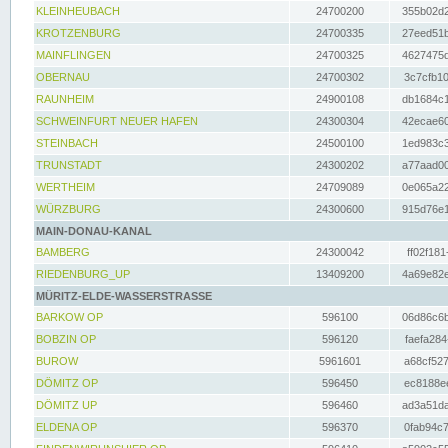
KLEINHEUBACH
24700200
355b02d2
KROTZENBURG
24700335
27eed51b
MAINFLINGEN
24700325
4627475d
OBERNAU
24700302
3c7cfb10
RAUNHEIM
24900108
db1684c1
SCHWEINFURT NEUER HAFEN
24300304
42ecae60
STEINBACH
24500100
1ed983c3
TRUNSTADT
24300202
a77aad00
WERTHEIM
24709089
0e065a22
WÜRZBURG
24300600
915d76e1
MAIN-DONAU-KANAL
BAMBERG
24300042
ff02f181
RIEDENBURG_UP
13409200
4a69e82e
MÜRITZ-ELDE-WASSERSTRASSE
BARKOW OP
596100
06d86c6b
BOBZIN OP
596120
faefa284
BUROW
5961601
a68cf527
DÖMITZ OP
596450
ec8188ee
DÖMITZ UP
596460
ad3a51da
ELDENA OP
596370
0fab94c7