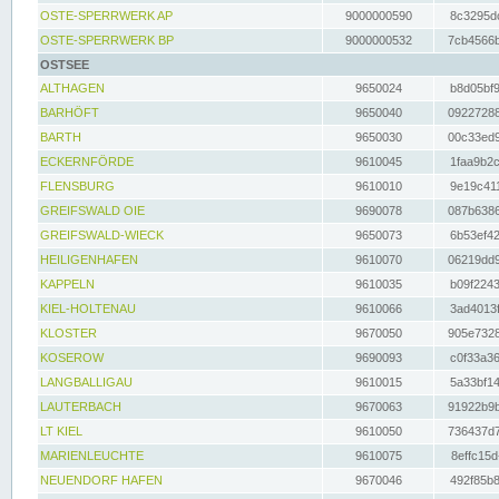
OSTE-SPERRWERK AP
9000000590
8c3295dc
OSTE-SPERRWERK BP
9000000532
7cb4566b
OSTSEE
ALTHAGEN
9650024
b8d05bf9
BARHÖFT
9650040
09227288
BARTH
9650030
00c33ed9
ECKERNFÖRDE
9610045
1faa9b2c
FLENSBURG
9610010
9e19c411
GREIFSWALD OIE
9690078
087b6386
GREIFSWALD-WIECK
9650073
6b53ef42
HEILIGENHAFEN
9610070
06219dd9
KAPPELN
9610035
b09f2243
KIEL-HOLTENAU
9610066
3ad4013f
KLOSTER
9670050
905e7328
KOSEROW
9690093
c0f33a36
LANGBALLIGAU
9610015
5a33bf14
LAUTERBACH
9670063
91922b9b
LT KIEL
9610050
736437d7
MARIENLEUCHTE
9610075
8effc15d
NEUENDORF HAFEN
9670046
492f85b8