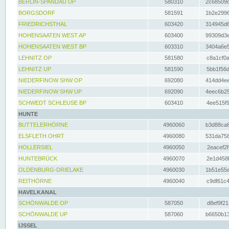
BERLIN-SPANDAU UP
580310
2c68509c
BORGSDORF
581591
1b2e2996
FRIEDRICHSTHAL
603420
314945d6
HOHENSAATEN WEST AP
603400
99309d3e
HOHENSAATEN WEST BP
603310
3404a6e5
LEHNITZ OP
581580
c8a1cf0a
LEHNITZ UP
581590
5bb1f56d
NIEDERFINOW SHW OP
692080
414dd4ee
NIEDERFINOW SHW UP
692090
4eec6b25
SCHWEDT SCHLEUSE BP
603410
4ee515f9
HUNTE
BUTTELERHÖRNE
4960060
b3d88ca6
ELSFLETH OHRT
4960080
531da758
HOLLERSIEL
4960050
2eacef2f
HUNTEBRÜCK
4960070
2e1d458b
OLDENBURG-DRIELAKE
4960030
1b51e55e
REITHÖRNE
4960040
c9df61c4
HAVELKANAL
SCHÖNWALDE OP
587050
d8ef9f21
SCHÖNWALDE UP
587060
b6650b13
IJSSEL