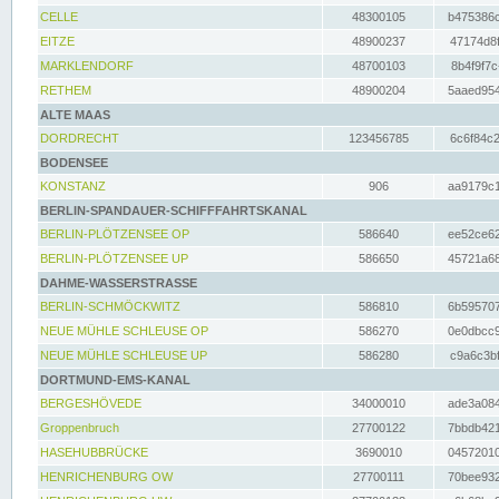
CELLE
48300105
b475386c
EITZE
48900237
47174d8f
MARKLENDORF
48700103
8b4f9f7c
RETHEM
48900204
5aaed954
ALTE MAAS
DORDRECHT
123456785
6c6f84c2
BODENSEE
KONSTANZ
906
aa9179c1
BERLIN-SPANDAUER-SCHIFFFAHRTSKANAL
BERLIN-PLÖTZENSEE OP
586640
ee52ce62
BERLIN-PLÖTZENSEE UP
586650
45721a68
DAHME-WASSERSTRASSE
BERLIN-SCHMÖCKWITZ
586810
6b595707
NEUE MÜHLE SCHLEUSE OP
586270
0e0dbcc9
NEUE MÜHLE SCHLEUSE UP
586280
c9a6c3bf
DORTMUND-EMS-KANAL
BERGESHÖVEDE
34000010
ade3a084
Groppenbruch
27700122
7bbdb421
HASEHUBBRÜCKE
3690010
04572010
HENRICHENBURG OW
27700111
70bee932