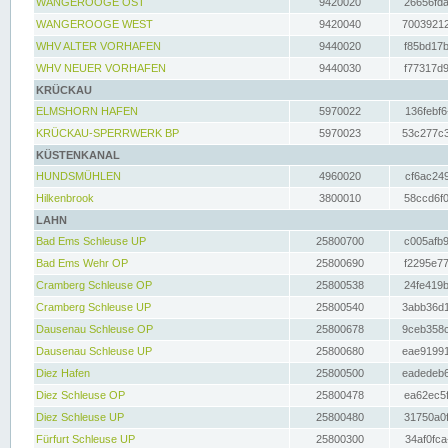
WANGEROOGE OST
9420020
26656fda
WANGEROOGE WEST
9420040
70039212
WHV ALTER VORHAFEN
9440020
f85bd17b
WHV NEUER VORHAFEN
9440030
f77317d9
KRÜCKAU
ELMSHORN HAFEN
5970022
136febf6
KRÜCKAU-SPERRWERK BP
5970023
53c277c3
KÜSTENKANAL
HUNDSMÜHLEN
4960020
cf6ac249
Hilkenbrook
3800010
58ccd6f0
LAHN
Bad Ems Schleuse UP
25800700
c005afb9
Bad Ems Wehr OP
25800690
f2295e77
Cramberg Schleuse OP
25800538
24fe419b
Cramberg Schleuse UP
25800540
3abb36d1
Dausenau Schleuse OP
25800678
9ceb358c
Dausenau Schleuse UP
25800680
eae91991
Diez Hafen
25800500
eadedeb6
Diez Schleuse OP
25800478
ea62ec5f
Diez Schleuse UP
25800480
31750a0f
Fürfurt Schleuse UP
25800300
34af0fca