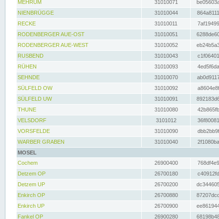
MEHRUM
31010071
be05603a
NIENBRÜGGE
31010044
864a8111
RECKE
31010011
7af19499
RODENBERGER AUE-OST
31010051
6288de60
RODENBERGER AUE-WEST
31010052
eb24b5a3
RUSBEND
31010043
c1f06401
RÜHEN
31010093
4ed5f6da
SEHNDE
31010070
ab0d9117
SÜLFELD OW
31010092
a8604e8f
SÜLFELD UW
31010091
892183d6
THUNE
31010080
42b865fb
VELSDORF
3101012
36f80081
VORSFELDE
31010090
dbb2bb9f
WARBER GRABEN
31010040
2f1080ba
MOSEL
Cochem
26900400
768df4e9
Detzem OP
26700180
c40912fd
Detzem UP
26700200
dc344605
Enkirch OP
26700880
87207dcd
Enkirch UP
26700900
ee861944
Fankel OP
26900280
68198b48