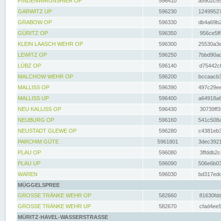
FINDENWIRUNSHIER OP
596410
a5902c55
GARWITZ UP
596230
12499527
GRABOW OP
596330
db4a69b2
GÜRITZ OP
596350
956ce5ff
KLEIN LAASCH WEHR OP
596300
25530a3e
LEWITZ OP
596250
7bbd90ad
LÜBZ OP
596140
d75442cf
MALCHOW WEHR OP
596200
bccaacb3
MALLISS OP
596390
497c29ee
MALLISS UP
596400
a64918a6
NEU KALLISS OP
596430
30739ff3
NEUBURG OP
596160
541c508a
NEUSTADT GLEWE OP
596280
c4381eb3
PARCHIM GÜTE
5961801
3dec3921
PLAU OP
596080
3ffddb2c
PLAU UP
596090
506e6b03
WAREN
596030
bd317edd
MÜGGELSPREE
GROSSE TRÄNKE WEHR OP
582660
81630fdd
GROSSE TRÄNKE WEHR UP
582670
cfad4ee5
MÜRITZ-HAVEL-WASSERSTRASSE