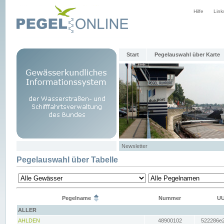
Hilfe
Link
Start
Pegelauswahl über Karte
Newsletter
Pegelauswahl über Tabelle
Pegelname
Nummer
UU
ALLER
AHLDEN
48900102
522286e2