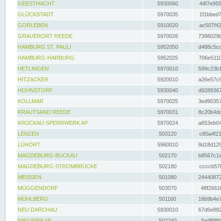
GEESTHACHT
5930060
44f7e955
GLÜCKSTADT
5970035
1f1bbed7
GORLEBEN
5910020
ac507f42
GRAUERORT REEDE
5970026
7398029b
HAMBURG ST. PAULI
5952050
d488c5cc
HAMBURG-HARBURG
5952025
706e5110
HETLINGEN
5970010
599c23b1
HITZACKER
5920010
a26e57c9
HOHNSTORF
5930040
d9289367
KOLLMAR
5970025
3ed90357
KRAUTSAND REEDE
5970031
8c20b4dc
KRÜCKAU-SPERRWERK AP
5970024
a653eb04
LENZEN
503120
c80a4f21
LÜHORT
5960010
8d18d129
MAGDEBURG-BUCKAU
502170
b8567c1e
MAGDEBURG-STROMBRÜCKE
502180
ccccb57f
MEISSEN
501080
24440872
MÜGGENDORF
503070
48f2661f
MÜHLBERG
501160
16b9b4e7
NEU DARCHAU
5930010
67d6e882
NIEGRIPP AP
502240
3adf88fd