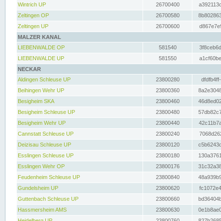
Wintrich UP
26700400
a392113c
Zeltingen OP
26700580
8b802863
Zeltingen UP
26700600
d867e7e9
MALZER KANAL
LIEBENWALDE OP
581540
3f8ceb6d
LIEBENWALDE UP
581550
a1cf60be
NECKAR
Aldingen Schleuse UP
23800280
dfdfb4ff
Beihingen Wehr UP
23800360
8a2e3048
Besigheim SKA
23800460
46d8ed02
Besigheim Schleuse UP
23800480
57db82c7
Besigheim Wehr UP
23800440
42c11b7a
Cannstatt Schleuse UP
23800240
7068d262
Deizisau Schleuse UP
23800120
c5b6243d
Esslingen Schleuse UP
23800180
130a3761
Esslingen Wehr OP
23800176
31c32a38
Feudenheim Schleuse UP
23800840
48a939b9
Gundelsheim UP
23800620
fc1072e4
Guttenbach Schleuse UP
23800660
bd36404b
Hassmersheim AMS
23800630
0e1b8ae0
Heidelberg UP
23800760
827b2685