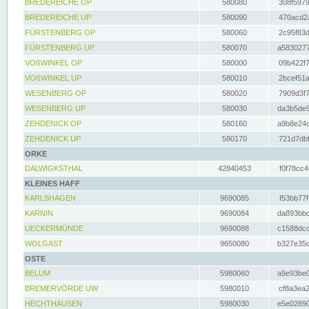
BREDEREICHE OP
580080
308f5979
BREDEREICHE UP
580090
470acd2a
FÜRSTENBERG OP
580060
2c95f83d
FÜRSTENBERG UP
580070
a5830277
VOßWINKEL OP
580000
09b422f7
VOßWINKEL UP
580010
2bcef51a
WESENBERG OP
580020
7909d3f7
WESENBERG UP
580030
da3b5de9
ZEHDENICK OP
580160
a9b8e24c
ZEHDENICK UP
580170
721d7dbf
ORKE
DALWIGKSTHAL
42840453
f0f78cc4
KLEINES HAFF
KARLSHAGEN
9690085
f53bb77f
KARNIN
9690084
da893bbd
UECKERMÜNDE
9690088
c1588dcc
WOLGAST
9650080
b327e35c
OSTE
BELUM
5980060
a9e93be0
BREMERVÖRDE UW
5980010
cf8a3ea2
HECHTHAUSEN
5980030
e5e02890