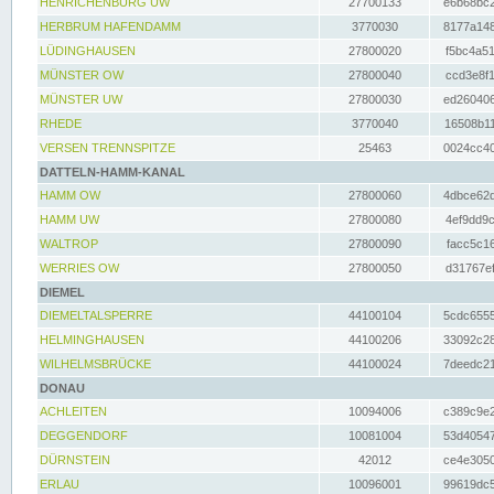
HENRICHENBURG UW
27700133
e6b68bc2
HERBRUM HAFENDAMM
3770030
8177a148
LÜDINGHAUSEN
27800020
f5bc4a51
MÜNSTER OW
27800040
ccd3e8f1
MÜNSTER UW
27800030
ed260406
RHEDE
3770040
16508b11
VERSEN TRENNSPITZE
25463
0024cc40
DATTELN-HAMM-KANAL
HAMM OW
27800060
4dbce62d
HAMM UW
27800080
4ef9dd9c
WALTROP
27800090
facc5c16
WERRIES OW
27800050
d31767ef
DIEMEL
DIEMELTALSPERRE
44100104
5cdc6555
HELMINGHAUSEN
44100206
33092c28
WILHELMSBRÜCKE
44100024
7deedc21
DONAU
ACHLEITEN
10094006
c389c9e2
DEGGENDORF
10081004
53d40547
DÜRNSTEIN
42012
ce4e3050
ERLAU
10096001
99619dc5