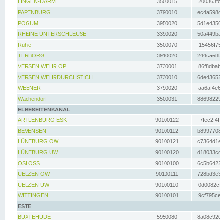
LINGEN-DARME
3500015
200363fc
PAPENBURG
3790010
ec4a598d
POGUM
3950020
5d1e4350
RHEINE UNTERSCHLEUSE
3390020
50a449ba
Rühle
3500070
15456f75
TERBORG
3910020
244cae8b
VERSEN WEHR OP
3730001
86f8dbab
VERSEN WEHRDURCHSTICH
3730010
6de43652
WEENER
3790020
aa6af4e6
Wachendorf
3500031
88698229
ELBESEITENKANAL
ARTLENBURG-ESK
90100122
7fec2f4f
BEVENSEN
90100112
b8997708
LÜNEBURG OW
90100121
c7364d1e
LÜNEBURG UW
90100120
d18033cd
OSLOSS
90100100
6c5b6422
UELZEN OW
90100111
728bd3e3
UELZEN UW
90100110
0d0082cf
WITTINGEN
90100101
9cf795ce
ESTE
BUXTEHUDE
5950080
8a08c920