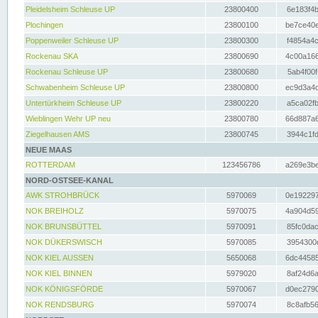
Pleidelsheim Schleuse UP
23800400
6e183f4b
Plochingen
23800100
be7ce40e
Poppenweiler Schleuse UP
23800300
f4854a4c
Rockenau SKA
23800690
4c00a166
Rockenau Schleuse UP
23800680
5ab4f00f
Schwabenheim Schleuse UP
23800800
ec9d3a4d
Untertürkheim Schleuse UP
23800220
a5ca02fb
Wieblingen Wehr UP neu
23800780
66d887a6
Ziegelhausen AMS
23800745
3944c1fd
NEUE MAAS
ROTTERDAM
123456786
a269e3be
NORD-OSTSEE-KANAL
AWK STROHBRÜCK
5970069
0e192297
NOK BREIHOLZ
5970075
4a904d59
NOK BRUNSBÜTTEL
5970091
85fc0dac
NOK DÜKERSWISCH
5970085
3954300d
NOK KIEL AUSSEN
5650068
6dc44585
NOK KIEL BINNEN
5979020
8af24d6a
NOK KÖNIGSFÖRDE
5970067
d0ec2790
NOK RENDSBURG
5970074
8c8afb56