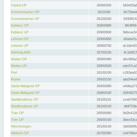
Fankel UP
26900300
583420a8
Grevenmacher OP
2610180
6e72bebf
Grevenmacher UP
26100200
69308142
Koblenz OP
26900880
3f64ff08
Koblenz UP
26900900
9dbcac54
Lehmen OP
26900680
d0abe01a
Lehmen UP
26900700
dc1bb420
Mehring AMS
26700100
4c1b6f17
Müden OP
26900480
a5c880a3
Müden UP
26900500
edc67ca3
Perl
26100100
c263ea53
Ruwer
26500150
abd34ee6
Sankt Aldegund OP
26900080
e4d6a271
Sankt Aldegund UP
26900100
20640279
Stadtbredimus OP
26100110
cceb7060
Stadtbredimus UP
26100130
dfdf753b
Trier OP
26500080
9d2b4126
Trier UP
26500100
3bec53ca
Wincheringen
26100140
bb5560fc
Wintrich OP
26700380
cb4789e4