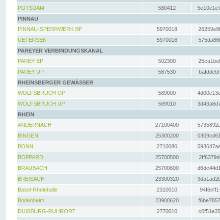
POTSDAM
580412
5e10e1e7
PINNAU
PINNAU-SPERRWERK BP
5970018
26259e8f
UETERSEN
5970016
575da86f
PAREYER VERBINDUNGSKANAL
PAREY EP
502300
25ca1bef
PAREY UP
587530
bafddcbf
RHEINSBERGER GEWÄSSER
WOLFSBRUCH OP
589000
4d00c13e
WOLFSBRUCH UP
589010
3d43a8d7
RHEIN
ANDERNACH
27100400
5735892a
BINGEN
25300200
0309cd61
BONN
2710080
593647aa
BOPPARD
25700500
2ff6379d
BRAUBACH
25700600
d6dc44d1
BREISACH
23300320
9da1ad2b
Basel-Rheinhalle
2310010
94f6eff1
Bodenheim
23900620
f6be7857
DUISBURG-RUHRORT
2770010
c0f51e35