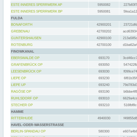
ESTE INNERES SPERRWERK AP
5950082
227b83f7
ESTE INNERES SPERRWERK BP
5950081
5fea1a12
FULDA
BONAFORTH
42900201
23721dfd
GREBENAU
42700202
acd63934
GUNTERSHAUSEN
42900100
213a585d
ROTENBURG
42700100
d1ba62a4
FINOWKANAL
EBERSWALDE OP
693170
3cd46cc7
GRAFENBRÜCK OP
693050
547422fb
LEESENBRÜCK OP
693030
f099ce74
LIEPE OP
693230
6f81b35f
LIEPE UP
693240
79d783d3
RAGÖSE OP
693190
b6bbe4f8
RUHLSDORF OP
693010
6629a4ca
STECHER OP
693210
516fbf8c
HAMME
RITTERHUDE
4940030
f49855d8
HAVEL-ODER-WASSERSTRASSE
BERLIN-SPANDAU OP
580300
e607a4b6