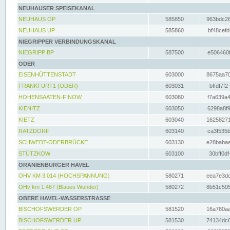
NEUHAUSER SPEISEKANAL
NEUHAUS OP
585850
963bdc26
NEUHAUS UP
585860
bf48cefd
NIEGRIPPER VERBINDUNGSKANAL
NIEGRIPP BP
587500
e506460f
ODER
EISENHÜTTENSTADT
603000
8675aa70
FRANKFURT1 (ODER)
603031
bffdf7f2
HOHENSAATEN-FINOW
603080
f7a639a4
KIENITZ
603050
6298a8f9
KIETZ
603040
16258271
RATZDORF
603140
ca3f535b
SCHWEDT-ODERBRÜCKE
603130
e28babaa
STÜTZKOW
603100
30bff0df
ORANIENBURGER HAVEL
OHV KM 3.014 (HOCHSPANNUNG)
580271
eea7e3dc
OHv km 1.467 (Blaues Wunder)
580272
8b51c505
OBERE HAVEL-WASSERSTRASSE
BISCHOFSWERDER OP
581520
16a780aa
BISCHOFSWERDER UP
581530
74134dc6