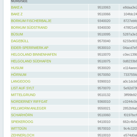
NORDSEE
BAKE A
9510063
e8daa3e2
BAKE Z
9510066
104fdc24
BORKUM FISCHERBALJE
9340020
8727ebfd
BORKUM SÜDSTRAND
9340030
478f21e9
BÜSUM
9510095
5287a3e1
DAGEBÜLL
9570040
6233e901
EIDER-SPERRWERK AP
9530010
04acd7e5
HELGOLAND BINNENHAFEN
9510070
c0ec139b
HELGOLAND SÜDHAFEN
9510075
0d8233b8
HUSUM
9530020
e114aeec
HÖRNUM
9570050
733755fd
LANGEOOG
9390010
a0c1dcb6
LIST AUF SYLT
9570070
5e92d73f
MITTELGRUND
9510132
3ff99b92
NORDERNEY RIFFGAT
9360010
c0244c0e
PELLWORM ANLEGER
9550021
2852b9ab
SCHARHÖRN
9510060
f0197bcf
SPIEKEROOG
9410010
662c4b5e
WITTDÜN
9570010
9c4c11f2
ZEHNERLOCH
9510010
e574d0af