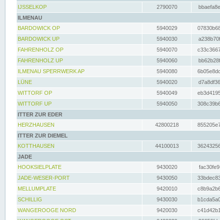
IJSSELKOP
2790070
bbaefa8e
ILMENAU
BARDOWICK OP
5940029
07830b68
BARDOWICK UP
5940030
a238b70f
FAHRENHOLZ OP
5940070
c33c3667
FAHRENHOLZ UP
5940060
bb62b28f
ILMENAU SPERRWERK AP
5940080
6b05e8dc
LÜNE
5940020
d7a8df36
WITTORF OP
5940049
eb3d4195
WITTORF UP
5940050
308c39b6
ITTER ZUR EDER
HERZHAUSEN
42800218
855205e7
ITTER ZUR DIEMEL
KOTTHAUSEN
44100013
36243256
JADE
HOOKSIELPLATE
9430020
fac30fe9
JADE-WESER-PORT
9430050
33bdec83
MELLUMPLATE
9420010
c8b9a2b6
SCHILLIG
9430030
b1cda5a0
WANGEROOGE NORD
9420030
c41d42b1