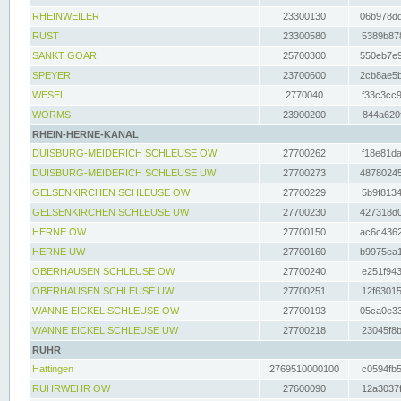
RHEINWEILER
23300130
06b978dd
RUST
23300580
5389b878
SANKT GOAR
25700300
550eb7e9
SPEYER
23700600
2cb8ae5b
WESEL
2770040
f33c3cc9
WORMS
23900200
844a620f
RHEIN-HERNE-KANAL
DUISBURG-MEIDERICH SCHLEUSE OW
27700262
f18e81da
DUISBURG-MEIDERICH SCHLEUSE UW
27700273
48780245
GELSENKIRCHEN SCHLEUSE OW
27700229
5b9f8134
GELSENKIRCHEN SCHLEUSE UW
27700230
427318d0
HERNE OW
27700150
ac6c4362
HERNE UW
27700160
b9975ea1
OBERHAUSEN SCHLEUSE OW
27700240
e251f943
OBERHAUSEN SCHLEUSE UW
27700251
12f63015
WANNE EICKEL SCHLEUSE OW
27700193
05ca0e33
WANNE EICKEL SCHLEUSE UW
27700218
23045f8b
RUHR
Hattingen
2769510000100
c0594fb5
RUHRWEHR OW
27600090
12a3037f