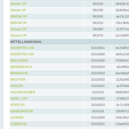
Diemitz OP
581020
d6426c42
Diemitz UP
581030
6b3b55e2
MIROW OP
581000
ab13c115
MIROW UP
581010
19cc3b9a
Strasen OP
581060
117877ec
Strasen UP
581070
2cc40997
MITTELLANDKANAL
ANDERTEN OW
31010061
bc20d819
ANDERTEN UW
31010060
dd41a7d6
BAD ESSEN
31010030
6760b547
BERENBUSCH
31010042
d2c8f60e
BRAMSCHE
31010020
bec8a6a5
BROXTEN
31010032
1125a391
HAHLEN
31010041
ac970eb0
HALDENSLEBEN
3101013
90d92801
HANN. LIST
31010062
27dfd137
HÖRSTEL
31010010
6c7c180f
KANALBRÜCKE
3101018
32b997c2
LOHNDE
31010050
516c4814
LÜBBECKE
31010031
c2aa9164