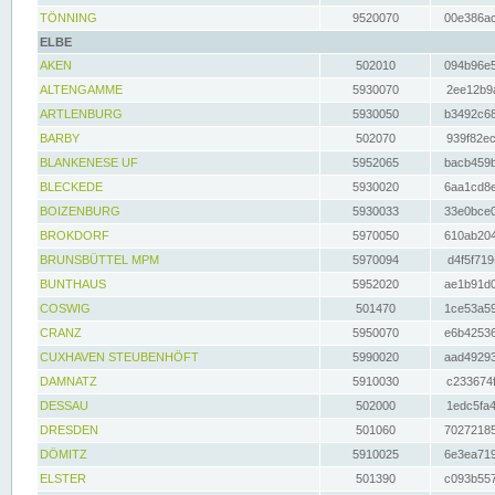
TÖNNING
9520070
00e386ac
ELBE
AKEN
502010
094b96e5
ALTENGAMME
5930070
2ee12b9a
ARTLENBURG
5930050
b3492c68
BARBY
502070
939f82ec
BLANKENESE UF
5952065
bacb459b
BLECKEDE
5930020
6aa1cd8e
BOIZENBURG
5930033
33e0bce0
BROKDORF
5970050
610ab204
BRUNSBÜTTEL MPM
5970094
d4f5f719
BUNTHAUS
5952020
ae1b91d0
COSWIG
501470
1ce53a59
CRANZ
5950070
e6b42536
CUXHAVEN STEUBENHÖFT
5990020
aad49293
DAMNATZ
5910030
c233674f
DESSAU
502000
1edc5fa4
DRESDEN
501060
70272185
DÖMITZ
5910025
6e3ea719
ELSTER
501390
c093b557