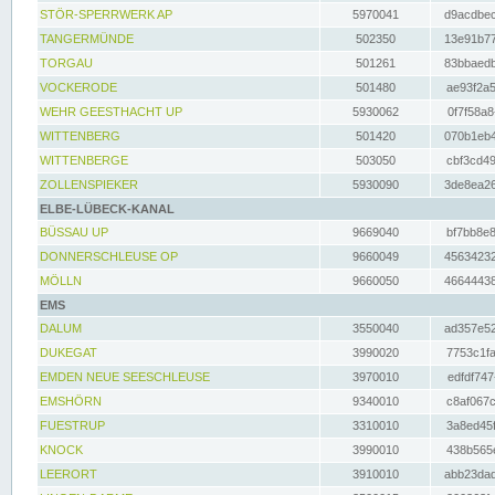
STÖR-SPERRWERK AP
5970041
d9acdbec
TANGERMÜNDE
502350
13e91b77
TORGAU
501261
83bbaedb
VOCKERODE
501480
ae93f2a5
WEHR GEESTHACHT UP
5930062
0f7f58a8
WITTENBERG
501420
070b1eb4
WITTENBERGE
503050
cbf3cd49
ZOLLENSPIEKER
5930090
3de8ea26
ELBE-LÜBECK-KANAL
BÜSSAU UP
9669040
bf7bb8e8
DONNERSCHLEUSE OP
9660049
45634232
MÖLLN
9660050
46644438
EMS
DALUM
3550040
ad357e52
DUKEGAT
3990020
7753c1fa
EMDEN NEUE SEESCHLEUSE
3970010
edfdf747
EMSHÖRN
9340010
c8af067c
FUESTRUP
3310010
3a8ed45f
KNOCK
3990010
438b565e
LEERORT
3910010
abb23dad