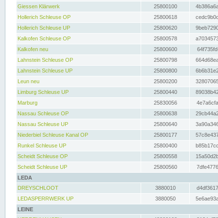
Giessen Klärwerk
25800100
4b386a6a
Hollerich Schleuse OP
25800618
cedc9b0c
Hollerich Schleuse UP
25800620
9beb7290
Kalkofen Schleuse OP
25800578
a7034573
Kalkofen neu
25800600
64f735fd
Lahnstein Schleuse OP
25800798
664d68ea
Lahnstein Schleuse UP
25800800
6b6b31e2
Leun neu
25800200
32807065
Limburg Schleuse UP
25800440
89038b42
Marburg
25830056
4e7a6cfa
Nassau Schleuse OP
25800638
29cb44a2
Nassau Schleuse UP
25800640
3a90a346
Niederbiel Schleuse Kanal OP
25800177
57c8e437
Runkel Schleuse UP
25800400
b85b17cc
Scheidt Schleuse OP
25800558
15a50d2b
Scheidt Schleuse UP
25800560
7dfe4776
LEDA
DREYSCHLOOT
3880010
d4df3617
LEDASPERRWERK UP
3880050
5e6ae93a
LEINE