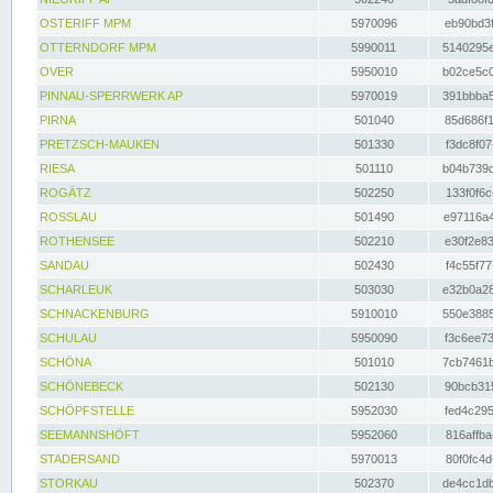
OSTERIFF MPM
5970096
eb90bd3f
OTTERNDORF MPM
5990011
5140295e
OVER
5950010
b02ce5c0
PINNAU-SPERRWERK AP
5970019
391bbba5
PIRNA
501040
85d686f1
PRETZSCH-MAUKEN
501330
f3dc8f07
RIESA
501110
b04b739d
ROGÄTZ
502250
133f0f6c
ROSSLAU
501490
e97116a4
ROTHENSEE
502210
e30f2e83
SANDAU
502430
f4c55f77
SCHARLEUK
503030
e32b0a28
SCHNACKENBURG
5910010
550e3885
SCHULAU
5950090
f3c6ee73
SCHÖNA
501010
7cb7461b
SCHÖNEBECK
502130
90bcb315
SCHÖPFSTELLE
5952030
fed4c295
SEEMANNSHÖFT
5952060
816affba
STADERSAND
5970013
80f0fc4d
STORKAU
502370
de4cc1db