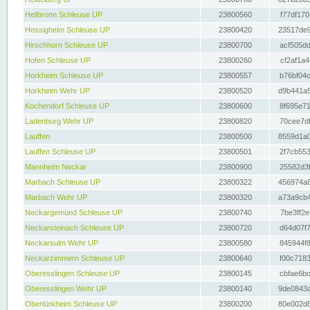
Heilbronn Schleuse UP
23800560
f77df170
Hessigheim Schleuse UP
23800420
23517de9
Hirschhorn Schleuse UP
23800700
acf505dd
Hofen Schleuse UP
23800260
cf2af1a4
Horkheim Schleuse UP
23800557
b76bf04c
Horkheim Wehr UP
23800520
d9b441a5
Kochendorf Schleuse UP
23800600
8f695e71
Ladenburg Wehr UP
23800820
70cee7df
Lauffen
23800500
8559d1a0
Lauffen Schleuse UP
23800501
2f7cb553
Mannheim Neckar
23800900
25582d3f
Marbach Schleuse UP
23800322
456974a8
Marbach Wehr UP
23800320
a73a9cb4
Neckargemünd Schleuse UP
23800740
7be3ff2e
Neckarsteinach Schleuse UP
23800720
d64d07f7
Neckarsulm Wehr UP
23800580
845944f8
Neckarzimmern Schleuse UP
23800640
f00c7183
Oberesslingen Schleuse UP
23800145
cbfae6bc
Oberesslingen Wehr UP
23800140
9de0843a
Obertürkheim Schleuse UP
23800200
80e002d8