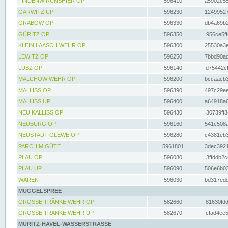
FINDENWIRUNSHIER OP
596410
a5902c55
GARWITZ UP
596230
12499527
GRABOW OP
596330
db4a69b2
GÜRITZ OP
596350
956ce5ff
KLEIN LAASCH WEHR OP
596300
25530a3e
LEWITZ OP
596250
7bbd90ad
LÜBZ OP
596140
d75442cf
MALCHOW WEHR OP
596200
bccaacb3
MALLISS OP
596390
497c29ee
MALLISS UP
596400
a64918a6
NEU KALLISS OP
596430
30739ff3
NEUBURG OP
596160
541c508a
NEUSTADT GLEWE OP
596280
c4381eb3
PARCHIM GÜTE
5961801
3dec3921
PLAU OP
596080
3ffddb2c
PLAU UP
596090
506e6b03
WAREN
596030
bd317edd
MÜGGELSPREE
GROSSE TRÄNKE WEHR OP
582660
81630fdd
GROSSE TRÄNKE WEHR UP
582670
cfad4ee5
MÜRITZ-HAVEL-WASSERSTRASSE