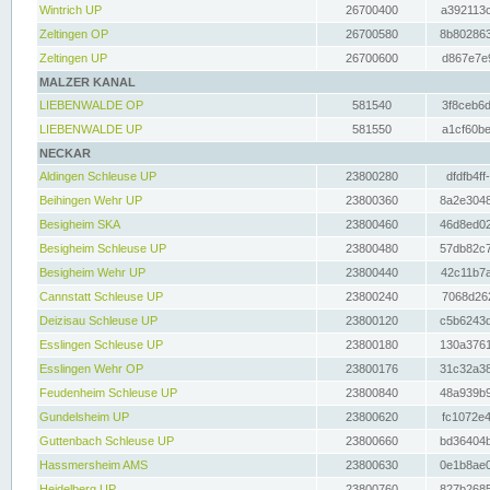
Wintrich UP
26700400
a392113c
Zeltingen OP
26700580
8b802863
Zeltingen UP
26700600
d867e7e9
MALZER KANAL
LIEBENWALDE OP
581540
3f8ceb6d
LIEBENWALDE UP
581550
a1cf60be
NECKAR
Aldingen Schleuse UP
23800280
dfdfb4ff
Beihingen Wehr UP
23800360
8a2e3048
Besigheim SKA
23800460
46d8ed02
Besigheim Schleuse UP
23800480
57db82c7
Besigheim Wehr UP
23800440
42c11b7a
Cannstatt Schleuse UP
23800240
7068d262
Deizisau Schleuse UP
23800120
c5b6243d
Esslingen Schleuse UP
23800180
130a3761
Esslingen Wehr OP
23800176
31c32a38
Feudenheim Schleuse UP
23800840
48a939b9
Gundelsheim UP
23800620
fc1072e4
Guttenbach Schleuse UP
23800660
bd36404b
Hassmersheim AMS
23800630
0e1b8ae0
Heidelberg UP
23800760
827b2685