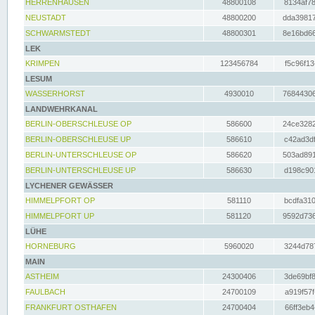
HERRENHAUSEN
48800108
8134af78
NEUSTADT
48800200
dda39817
SCHWARMSTEDT
48800301
8e16bd66
LEK
KRIMPEN
123456784
f5c96f13
LESUM
WASSERHORST
4930010
76844306
LANDWEHRKANAL
BERLIN-OBERSCHLEUSE OP
586600
24ce3282
BERLIN-OBERSCHLEUSE UP
586610
c42ad3df
BERLIN-UNTERSCHLEUSE OP
586620
503ad891
BERLIN-UNTERSCHLEUSE UP
586630
d198c901
LYCHENER GEWÄSSER
HIMMELPFORT OP
581110
bcdfa310
HIMMELPFORT UP
581120
9592d736
LÜHE
HORNEBURG
5960020
3244d787
MAIN
ASTHEIM
24300406
3de69bf8
FAULBACH
24700109
a919f57f
FRANKFURT OSTHAFEN
24700404
66ff3eb4