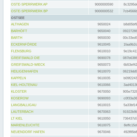
OSTE-SPERRWERK AP
9000000590
8c3295dc
OSTE-SPERRWERK BP
9000000532
7cb4566b
OSTSEE
ALTHAGEN
9650024
b8d05bf9
BARHÖFT
9650040
09227288
BARTH
9650030
00c33ed9
ECKERNFÖRDE
9610045
1faa9b2c
FLENSBURG
9610010
9e19c411
GREIFSWALD OIE
9690078
087b6386
GREIFSWALD-WIECK
9650073
6b53ef42
HEILIGENHAFEN
9610070
06219dd9
KAPPELN
9610035
b09f2243
KIEL-HOLTENAU
9610066
3ad4013f
KLOSTER
9670050
905e7328
KOSEROW
9690093
c0f33a36
LANGBALLIGAU
9610015
5a33bf14
LAUTERBACH
9670063
91922b9b
LT KIEL
9610050
736437d7
MARIENLEUCHTE
9610075
8effc15d
NEUENDORF HAFEN
9670046
492f85b8