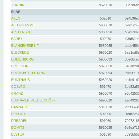
TÖNNING
9520070
00e386ac
ELBE
AKEN
502010
094b96e5
ALTENGAMME
5930070
2ee12b9a
ARTLENBURG
5930050
b3492c68
BARBY
502070
939f82ec
BLANKENESE UF
5952065
bacb459b
BLECKEDE
5930020
6aa1cd8e
BOIZENBURG
5930033
33e0bce0
BROKDORF
5970050
610ab204
BRUNSBÜTTEL MPM
5970094
d4f5f719
BUNTHAUS
5952020
ae1b91d0
COSWIG
501470
1ce53a59
CRANZ
5950070
e6b42536
CUXHAVEN STEUBENHÖFT
5990020
aad49293
DAMNATZ
5910030
c233674f
DESSAU
502000
1edc5fa4
DRESDEN
501060
70272185
DÖMITZ
5910025
6e3ea719
ELSTER
501390
c093b557