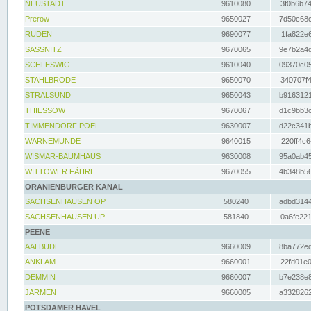
NEUSTADT
9610080
3f0b6b74
Prerow
9650027
7d50c68c
RUDEN
9690077
1fa822e6
SASSNITZ
9670065
9e7b2a4d
SCHLESWIG
9610040
09370c05
STAHLBRODE
9650070
340707f4
STRALSUND
9650043
b9163121
THIESSOW
9670067
d1c9bb3c
TIMMENDORF POEL
9630007
d22c341b
WARNEMÜNDE
9640015
220ff4c6
WISMAR-BAUMHAUS
9630008
95a0ab45
WITTOWER FÄHRE
9670055
4b348b56
ORANIENBURGER KANAL
SACHSENHAUSEN OP
580240
adbd3144
SACHSENHAUSEN UP
581840
0a6fe221
PEENE
AALBUDE
9660009
8ba772ed
ANKLAM
9660001
22fd01e0
DEMMIN
9660007
b7e238e8
JARMEN
9660005
a3328262
POTSDAMER HAVEL