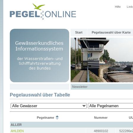
Hilfe
Link
Start
Pegelauswahl über Karte
Newsletter
Pegelauswahl über Tabelle
Pegelname
Nummer
UU
ALLER
AHLDEN
48900102
522286e2