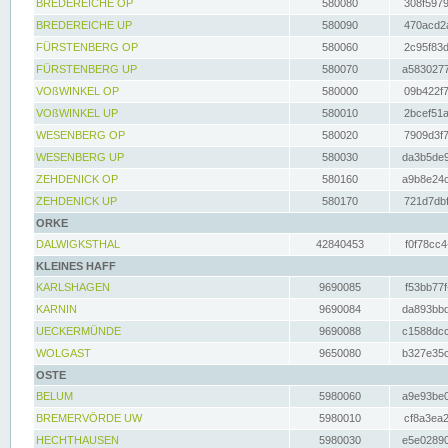
BREDEREICHE OP
580080
308f5979
BREDEREICHE UP
580090
470acd2a
FÜRSTENBERG OP
580060
2c95f83d
FÜRSTENBERG UP
580070
a5830277
VOßWINKEL OP
580000
09b422f7
VOßWINKEL UP
580010
2bcef51a
WESENBERG OP
580020
7909d3f7
WESENBERG UP
580030
da3b5de9
ZEHDENICK OP
580160
a9b8e24c
ZEHDENICK UP
580170
721d7dbf
ORKE
DALWIGKSTHAL
42840453
f0f78cc4
KLEINES HAFF
KARLSHAGEN
9690085
f53bb77f
KARNIN
9690084
da893bbd
UECKERMÜNDE
9690088
c1588dcc
WOLGAST
9650080
b327e35c
OSTE
BELUM
5980060
a9e93be0
BREMERVÖRDE UW
5980010
cf8a3ea2
HECHTHAUSEN
5980030
e5e02890