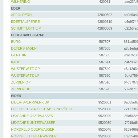
WILHERING
420061
aec23fd6
EDER
AFFOLDERN
42800502
ab9d5a42
EDERTALSPERRE
42800310
c6e9f744
SCHMITTLOTHEIM
42800309
d2155fa6
ELBE-HAVEL-KANAL
BURG
587507
831ad501
DETERSHAGEN
587505
a7b1eda9
GENTHIN
587535
e9e7f20c
KADE
587541
e4f29379
WUSTERWITZ OP
587540
c6a12d34
WUSTERWITZ UP
587550
3bfcf759
ZERBEN OP
587510
64c37072
ZERBEN UP
587520
532d8718
EIDER
EIDER-SPERRWERK BP
9520081
8ac85e6c
FRIEDRICHSTADT STRASSENBRÜCKE
9520060
721313e7
LEXFÄHRE OBERWASSER
9520020
86c5688f
LEXFÄHRE UNTERWASSER
9520030
7f01fbd8
NORDFELD OBERWASSER
9520040
61394669
NORDFELD UNTERWASSER
9520050
cb93548e