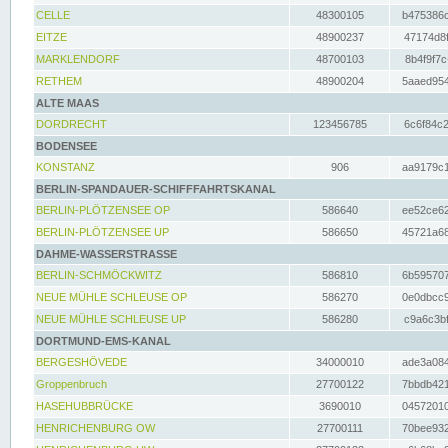
CELLE
48300105
b475386c
EITZE
48900237
47174d8f
MARKLENDORF
48700103
8b4f9f7c
RETHEM
48900204
5aaed954
ALTE MAAS
DORDRECHT
123456785
6c6f84c2
BODENSEE
KONSTANZ
906
aa9179c1
BERLIN-SPANDAUER-SCHIFFFAHRTSKANAL
BERLIN-PLÖTZENSEE OP
586640
ee52ce62
BERLIN-PLÖTZENSEE UP
586650
45721a68
DAHME-WASSERSTRASSE
BERLIN-SCHMÖCKWITZ
586810
6b595707
NEUE MÜHLE SCHLEUSE OP
586270
0e0dbcc9
NEUE MÜHLE SCHLEUSE UP
586280
c9a6c3bf
DORTMUND-EMS-KANAL
BERGESHÖVEDE
34000010
ade3a084
Groppenbruch
27700122
7bbdb421
HASEHUBBRÜCKE
3690010
04572010
HENRICHENBURG OW
27700111
70bee932