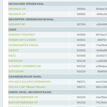
NEUHAUSER SPEISEKANAL
NEUHAUS OP
585850
963bdc26
NEUHAUS UP
585860
bf48cefd
NIEGRIPPER VERBINDUNGSKANAL
NIEGRIPP BP
587500
e506460f
ODER
EISENHÜTTENSTADT
603000
8675aa70
FRANKFURT1 (ODER)
603031
bffdf7f2
HOHENSAATEN-FINOW
603080
f7a639a4
KIENITZ
603050
6298a8f9
KIETZ
603040
16258271
RATZDORF
603140
ca3f535b
SCHWEDT-ODERBRÜCKE
603130
e28babaa
STÜTZKOW
603100
30bff0df
ORANIENBURGER HAVEL
OHV KM 3.014 (HOCHSPANNUNG)
580271
eea7e3dc
OHv km 1.467 (Blaues Wunder)
580272
8b51c505
OBERE HAVEL-WASSERSTRASSE
BISCHOFSWERDER OP
581520
16a780aa
BISCHOFSWERDER UP
581530
74134dc6