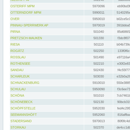
OSTERIFF MPM
5970096
eb90bd3f
OTTERNDORF MPM
5990011
5140295e
OVER
5950010
b02ce5c0
PINNAU-SPERRWERK AP
5970019
391bbba5
PIRNA
501040
85d686f1
PRETZSCH-MAUKEN
501330
f3dc8f07
RIESA
501110
b04b739d
ROGÄTZ
502250
133f0f6c
ROSSLAU
501490
e97116a4
ROTHENSEE
502210
e30f2e83
SANDAU
502430
f4c55f77
SCHARLEUK
503030
e32b0a28
SCHNACKENBURG
5910010
550e3885
SCHULAU
5950090
f3c6ee73
SCHÖNA
501010
7cb7461b
SCHÖNEBECK
502130
90bcb315
SCHÖPFSTELLE
5952030
fed4c295
SEEMANNSHÖFT
5952060
816affba
STADERSAND
5970013
80f0fc4d
STORKAU
502370
de4cc1db