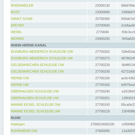
RHEINWEILER
23300130
06b978dd
RUST
23300580
5389b878
SANKT GOAR
25700300
550eb7e9
SPEYER
23700600
2cb8ae5b
WESEL
2770040
f33c3cc9
WORMS
23900200
844a620f
RHEIN-HERNE-KANAL
DUISBURG-MEIDERICH SCHLEUSE OW
27700262
f18e81da
DUISBURG-MEIDERICH SCHLEUSE UW
27700273
48780245
GELSENKIRCHEN SCHLEUSE OW
27700229
5b9f8134
GELSENKIRCHEN SCHLEUSE UW
27700230
427318d0
HERNE OW
27700150
ac6c4362
HERNE UW
27700160
b9975ea1
OBERHAUSEN SCHLEUSE OW
27700240
e251f943
OBERHAUSEN SCHLEUSE UW
27700251
12f63015
WANNE EICKEL SCHLEUSE OW
27700193
05ca0e33
WANNE EICKEL SCHLEUSE UW
27700218
23045f8b
RUHR
Hattingen
2769510000100
c0594fb5
RUHRWEHR OW
27600090
12a3037f