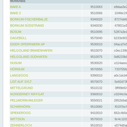
NORDSEE
BAKE A
9510063
e8daa3e2
BAKE Z
9510066
104fdc24
BORKUM FISCHERBALJE
9340020
8727ebfd
BORKUM SÜDSTRAND
9340030
478f21e9
BÜSUM
9510095
5287a3e1
DAGEBÜLL
9570040
6233e901
EIDER-SPERRWERK AP
9530010
04acd7e5
HELGOLAND BINNENHAFEN
9510070
c0ec139b
HELGOLAND SÜDHAFEN
9510075
0d8233b8
HUSUM
9530020
e114aeec
HÖRNUM
9570050
733755fd
LANGEOOG
9390010
a0c1dcb6
LIST AUF SYLT
9570070
5e92d73f
MITTELGRUND
9510132
3ff99b92
NORDERNEY RIFFGAT
9360010
c0244c0e
PELLWORM ANLEGER
9550021
2852b9ab
SCHARHÖRN
9510060
f0197bcf
SPIEKEROOG
9410010
662c4b5e
WITTDÜN
9570010
9c4c11f2
ZEHNERLOCH
9510010
e574d0af