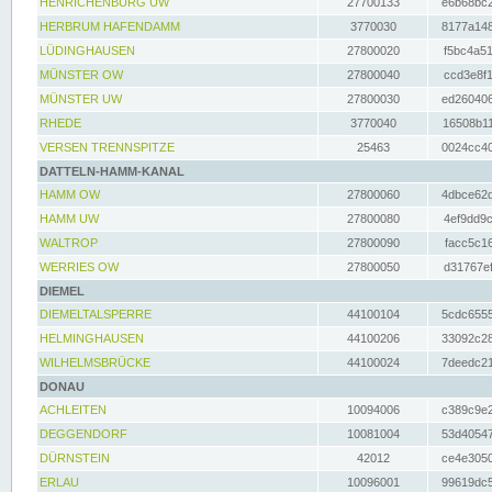
HENRICHENBURG UW
27700133
e6b68bc2
HERBRUM HAFENDAMM
3770030
8177a148
LÜDINGHAUSEN
27800020
f5bc4a51
MÜNSTER OW
27800040
ccd3e8f1
MÜNSTER UW
27800030
ed260406
RHEDE
3770040
16508b11
VERSEN TRENNSPITZE
25463
0024cc40
DATTELN-HAMM-KANAL
HAMM OW
27800060
4dbce62d
HAMM UW
27800080
4ef9dd9c
WALTROP
27800090
facc5c16
WERRIES OW
27800050
d31767ef
DIEMEL
DIEMELTALSPERRE
44100104
5cdc6555
HELMINGHAUSEN
44100206
33092c28
WILHELMSBRÜCKE
44100024
7deedc21
DONAU
ACHLEITEN
10094006
c389c9e2
DEGGENDORF
10081004
53d40547
DÜRNSTEIN
42012
ce4e3050
ERLAU
10096001
99619dc5