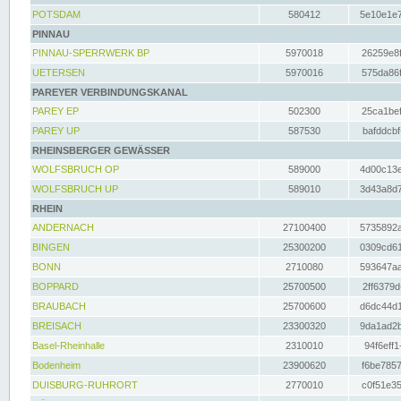
POTSDAM
580412
5e10e1e7
PINNAU
PINNAU-SPERRWERK BP
5970018
26259e8f
UETERSEN
5970016
575da86f
PAREYER VERBINDUNGSKANAL
PAREY EP
502300
25ca1bef
PAREY UP
587530
bafddcbf
RHEINSBERGER GEWÄSSER
WOLFSBRUCH OP
589000
4d00c13e
WOLFSBRUCH UP
589010
3d43a8d7
RHEIN
ANDERNACH
27100400
5735892a
BINGEN
25300200
0309cd61
BONN
2710080
593647aa
BOPPARD
25700500
2ff6379d
BRAUBACH
25700600
d6dc44d1
BREISACH
23300320
9da1ad2b
Basel-Rheinhalle
2310010
94f6eff1
Bodenheim
23900620
f6be7857
DUISBURG-RUHRORT
2770010
c0f51e35