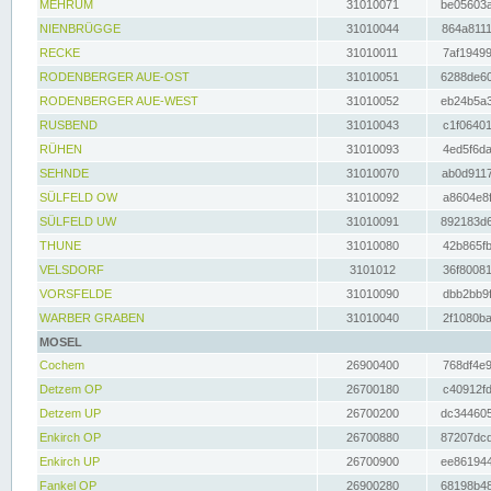
MEHRUM
31010071
be05603a
NIENBRÜGGE
31010044
864a8111
RECKE
31010011
7af19499
RODENBERGER AUE-OST
31010051
6288de60
RODENBERGER AUE-WEST
31010052
eb24b5a3
RUSBEND
31010043
c1f06401
RÜHEN
31010093
4ed5f6da
SEHNDE
31010070
ab0d9117
SÜLFELD OW
31010092
a8604e8f
SÜLFELD UW
31010091
892183d6
THUNE
31010080
42b865fb
VELSDORF
3101012
36f80081
VORSFELDE
31010090
dbb2bb9f
WARBER GRABEN
31010040
2f1080ba
MOSEL
Cochem
26900400
768df4e9
Detzem OP
26700180
c40912fd
Detzem UP
26700200
dc344605
Enkirch OP
26700880
87207dcd
Enkirch UP
26700900
ee861944
Fankel OP
26900280
68198b48