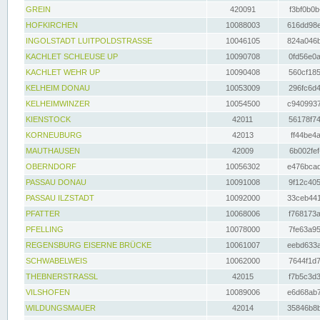
GREIN
420091
f3bf0b0b
HOFKIRCHEN
10088003
616dd98e
INGOLSTADT LUITPOLDSTRASSE
10046105
824a046b
KACHLET SCHLEUSE UP
10090708
0fd56e0a
KACHLET WEHR UP
10090408
560cf185
KELHEIM DONAU
10053009
296fc6d4
KELHEIMWINZER
10054500
c9409937
KIENSTOCK
42011
56178f74
KORNEUBURG
42013
ff44be4a
MAUTHAUSEN
42009
6b002fef
OBERNDORF
10056302
e476bcad
PASSAU DONAU
10091008
9f12c405
PASSAU ILZSTADT
10092000
33ceb441
PFATTER
10068006
f768173a
PFELLING
10078000
7fe63a95
REGENSBURG EISERNE BRÜCKE
10061007
eebd633a
SCHWABELWEIS
10062000
7644f1d7
THEBNERSTRASSL
42015
f7b5c3d3
VILSHOFEN
10089006
e6d68ab7
WILDUNGSMAUER
42014
35846b8b