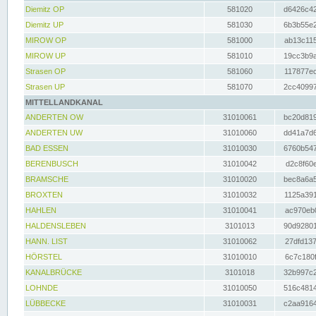
Diemitz OP
581020
d6426c42
Diemitz UP
581030
6b3b55e2
MIROW OP
581000
ab13c115
MIROW UP
581010
19cc3b9a
Strasen OP
581060
117877ec
Strasen UP
581070
2cc40997
MITTELLANDKANAL
ANDERTEN OW
31010061
bc20d819
ANDERTEN UW
31010060
dd41a7d6
BAD ESSEN
31010030
6760b547
BERENBUSCH
31010042
d2c8f60e
BRAMSCHE
31010020
bec8a6a5
BROXTEN
31010032
1125a391
HAHLEN
31010041
ac970eb0
HALDENSLEBEN
3101013
90d92801
HANN. LIST
31010062
27dfd137
HÖRSTEL
31010010
6c7c180f
KANALBRÜCKE
3101018
32b997c2
LOHNDE
31010050
516c4814
LÜBBECKE
31010031
c2aa9164