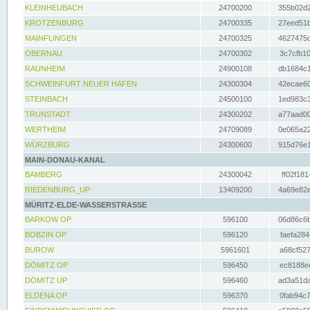
KLEINHEUBACH
24700200
355b02d2
KROTZENBURG
24700335
27eed51b
MAINFLINGEN
24700325
4627475d
OBERNAU
24700302
3c7cfb10
RAUNHEIM
24900108
db1684c1
SCHWEINFURT NEUER HAFEN
24300304
42ecae60
STEINBACH
24500100
1ed983c3
TRUNSTADT
24300202
a77aad00
WERTHEIM
24709089
0e065a22
WÜRZBURG
24300600
915d76e1
MAIN-DONAU-KANAL
BAMBERG
24300042
ff02f181
RIEDENBURG_UP
13409200
4a69e82e
MÜRITZ-ELDE-WASSERSTRASSE
BARKOW OP
596100
06d86c6b
BOBZIN OP
596120
faefa284
BUROW
5961601
a68cf527
DÖMITZ OP
596450
ec8188ee
DÖMITZ UP
596460
ad3a51da
ELDENA OP
596370
0fab94c7