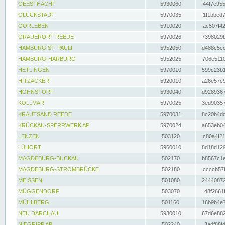
GEESTHACHT
5930060
44f7e955
GLÜCKSTADT
5970035
1f1bbed7
GORLEBEN
5910020
ac507f42
GRAUERORT REEDE
5970026
7398029b
HAMBURG ST. PAULI
5952050
d488c5cc
HAMBURG-HARBURG
5952025
706e5110
HETLINGEN
5970010
599c23b1
HITZACKER
5920010
a26e57c9
HOHNSTORF
5930040
d9289367
KOLLMAR
5970025
3ed90357
KRAUTSAND REEDE
5970031
8c20b4dc
KRÜCKAU-SPERRWERK AP
5970024
a653eb04
LENZEN
503120
c80a4f21
LÜHORT
5960010
8d18d129
MAGDEBURG-BUCKAU
502170
b8567c1e
MAGDEBURG-STROMBRÜCKE
502180
ccccb57f
MEISSEN
501080
24440872
MÜGGENDORF
503070
48f2661f
MÜHLBERG
501160
16b9b4e7
NEU DARCHAU
5930010
67d6e882
NIEGRIPP AP
502240
3adf88fd