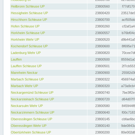
Heilbronn Schleuse UP
23800560
f77df170
Hessigheim Schleuse UP
23800420
23517de9
Hirschhorn Schleuse UP
23800700
acf505dd
Hofen Schleuse UP
23800260
cf2af1a4
Horkheim Schleuse UP
23800557
b76bf04c
Horkheim Wehr UP
23800520
d9b441a5
Kochendorf Schleuse UP
23800600
8f695e71
Ladenburg Wehr UP
23800820
70cee7df
Lauffen
23800500
8559d1a0
Lauffen Schleuse UP
23800501
2f7cb553
Mannheim Neckar
23800900
25582d3f
Marbach Schleuse UP
23800322
456974a8
Marbach Wehr UP
23800320
a73a9cb4
Neckargemünd Schleuse UP
23800740
7be3ff2e
Neckarsteinach Schleuse UP
23800720
d64d07f7
Neckarsulm Wehr UP
23800580
845944f8
Neckarzimmern Schleuse UP
23800640
f00c7183
Oberesslingen Schleuse UP
23800145
cbfae6bc
Oberesslingen Wehr UP
23800140
9de0843a
Obertürkheim Schleuse UP
23800200
80e002d8