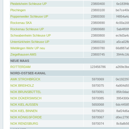
Pleidelsheim Schleuse UP
23800400
6e183f4b
Plochingen
23800100
be7ce40e
Poppenweiler Schleuse UP
23800300
f4854a4c
Rockenau SKA
23800690
4c00a166
Rockenau Schleuse UP
23800680
5ab4f00f
Schwabenheim Schleuse UP
23800800
ec9d3a4d
Untertürkheim Schleuse UP
23800220
a5ca02fb
Wieblingen Wehr UP neu
23800780
66d887a6
Ziegelhausen AMS
23800745
3944c1fd
NEUE MAAS
ROTTERDAM
123456786
a269e3be
NORD-OSTSEE-KANAL
AWK STROHBRÜCK
5970069
0e192297
NOK BREIHOLZ
5970075
4a904d59
NOK BRUNSBÜTTEL
5970091
85fc0dac
NOK DÜKERSWISCH
5970085
3954300d
NOK KIEL AUSSEN
5650068
6dc44585
NOK KIEL BINNEN
5979020
8af24d6a
NOK KÖNIGSFÖRDE
5970067
d0ec2790
NOK RENDSBURG
5970074
8c8afb56