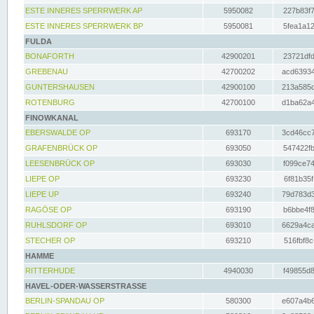
ESTE INNERES SPERRWERK AP
5950082
227b83f7
ESTE INNERES SPERRWERK BP
5950081
5fea1a12
FULDA
BONAFORTH
42900201
23721dfd
GREBENAU
42700202
acd63934
GUNTERSHAUSEN
42900100
213a585d
ROTENBURG
42700100
d1ba62a4
FINOWKANAL
EBERSWALDE OP
693170
3cd46cc7
GRAFENBRÜCK OP
693050
547422fb
LEESENBRÜCK OP
693030
f099ce74
LIEPE OP
693230
6f81b35f
LIEPE UP
693240
79d783d3
RAGÖSE OP
693190
b6bbe4f8
RUHLSDORF OP
693010
6629a4ca
STECHER OP
693210
516fbf8c
HAMME
RITTERHUDE
4940030
f49855d8
HAVEL-ODER-WASSERSTRASSE
BERLIN-SPANDAU OP
580300
e607a4b6