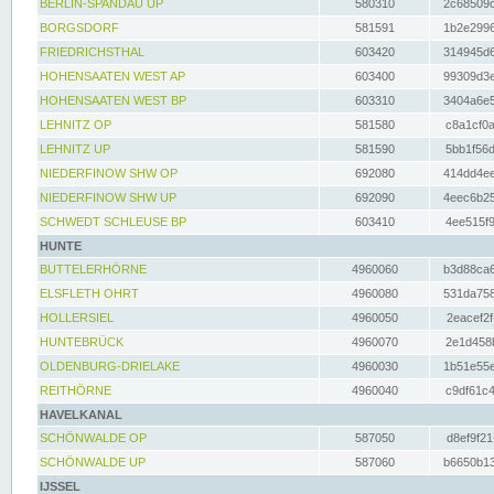
BERLIN-SPANDAU UP
580310
2c68509c
BORGSDORF
581591
1b2e2996
FRIEDRICHSTHAL
603420
314945d6
HOHENSAATEN WEST AP
603400
99309d3e
HOHENSAATEN WEST BP
603310
3404a6e5
LEHNITZ OP
581580
c8a1cf0a
LEHNITZ UP
581590
5bb1f56d
NIEDERFINOW SHW OP
692080
414dd4ee
NIEDERFINOW SHW UP
692090
4eec6b25
SCHWEDT SCHLEUSE BP
603410
4ee515f9
HUNTE
BUTTELERHÖRNE
4960060
b3d88ca6
ELSFLETH OHRT
4960080
531da758
HOLLERSIEL
4960050
2eacef2f
HUNTEBRÜCK
4960070
2e1d458b
OLDENBURG-DRIELAKE
4960030
1b51e55e
REITHÖRNE
4960040
c9df61c4
HAVELKANAL
SCHÖNWALDE OP
587050
d8ef9f21
SCHÖNWALDE UP
587060
b6650b13
IJSSEL