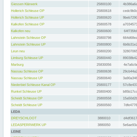
Giessen Klärwerk
25800100
4b386a6a
Hollerich Schleuse OP
25800618
cedc9b0c
Hollerich Schleuse UP
25800620
9beb7290
Kalkofen Schleuse OP
25800578
a7034573
Kalkofen neu
25800600
64f735fd
Lahnstein Schleuse OP
25800798
664d68ea
Lahnstein Schleuse UP
25800800
6b6b31e2
Leun neu
25800200
32807065
Limburg Schleuse UP
25800440
89038b42
Marburg
25830056
4e7a6cfa
Nassau Schleuse OP
25800638
29cb44a2
Nassau Schleuse UP
25800640
3a90a346
Niederbiel Schleuse Kanal OP
25800177
57c8e437
Runkel Schleuse UP
25800400
b85b17cc
Scheidt Schleuse OP
25800558
15a50d2b
Scheidt Schleuse UP
25800560
7dfe4776
LEDA
DREYSCHLOOT
3880010
d4df3617
LEDASPERRWERK UP
3880050
5e6ae93a
LEINE