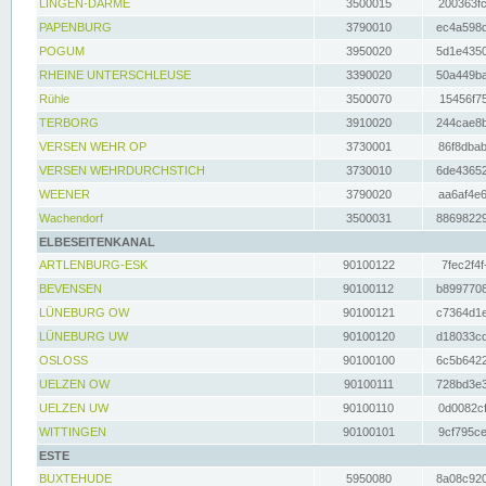
LINGEN-DARME
3500015
200363fc
PAPENBURG
3790010
ec4a598d
POGUM
3950020
5d1e4350
RHEINE UNTERSCHLEUSE
3390020
50a449ba
Rühle
3500070
15456f75
TERBORG
3910020
244cae8b
VERSEN WEHR OP
3730001
86f8dbab
VERSEN WEHRDURCHSTICH
3730010
6de43652
WEENER
3790020
aa6af4e6
Wachendorf
3500031
88698229
ELBESEITENKANAL
ARTLENBURG-ESK
90100122
7fec2f4f
BEVENSEN
90100112
b8997708
LÜNEBURG OW
90100121
c7364d1e
LÜNEBURG UW
90100120
d18033cd
OSLOSS
90100100
6c5b6422
UELZEN OW
90100111
728bd3e3
UELZEN UW
90100110
0d0082cf
WITTINGEN
90100101
9cf795ce
ESTE
BUXTEHUDE
5950080
8a08c920