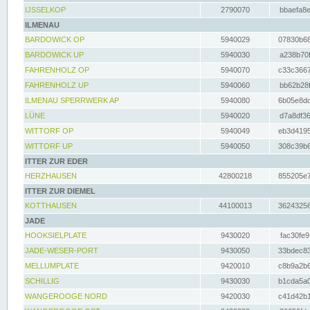
IJSSELKOP
2790070
bbaefa8e
ILMENAU
BARDOWICK OP
5940029
07830b68
BARDOWICK UP
5940030
a238b70f
FAHRENHOLZ OP
5940070
c33c3667
FAHRENHOLZ UP
5940060
bb62b28f
ILMENAU SPERRWERK AP
5940080
6b05e8dc
LÜNE
5940020
d7a8df36
WITTORF OP
5940049
eb3d4195
WITTORF UP
5940050
308c39b6
ITTER ZUR EDER
HERZHAUSEN
42800218
855205e7
ITTER ZUR DIEMEL
KOTTHAUSEN
44100013
36243256
JADE
HOOKSIELPLATE
9430020
fac30fe9
JADE-WESER-PORT
9430050
33bdec83
MELLUMPLATE
9420010
c8b9a2b6
SCHILLIG
9430030
b1cda5a0
WANGEROOGE NORD
9420030
c41d42b1