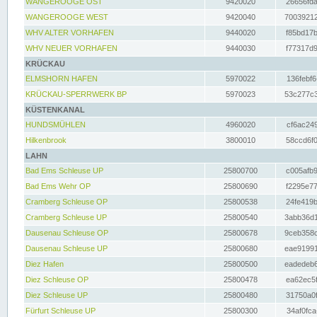
WANGEROOGE OST
9420020
26656fda
WANGEROOGE WEST
9420040
70039212
WHV ALTER VORHAFEN
9440020
f85bd17b
WHV NEUER VORHAFEN
9440030
f77317d9
KRÜCKAU
ELMSHORN HAFEN
5970022
136febf6
KRÜCKAU-SPERRWERK BP
5970023
53c277c3
KÜSTENKANAL
HUNDSMÜHLEN
4960020
cf6ac249
Hilkenbrook
3800010
58ccd6f0
LAHN
Bad Ems Schleuse UP
25800700
c005afb9
Bad Ems Wehr OP
25800690
f2295e77
Cramberg Schleuse OP
25800538
24fe419b
Cramberg Schleuse UP
25800540
3abb36d1
Dausenau Schleuse OP
25800678
9ceb358c
Dausenau Schleuse UP
25800680
eae91991
Diez Hafen
25800500
eadedeb6
Diez Schleuse OP
25800478
ea62ec5f
Diez Schleuse UP
25800480
31750a0f
Fürfurt Schleuse UP
25800300
34af0fca