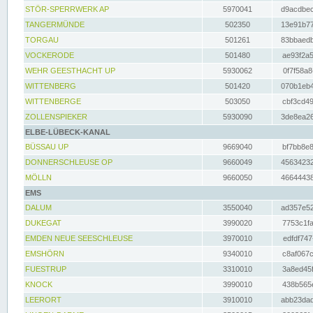
STÖR-SPERRWERK AP
5970041
d9acdbec
TANGERMÜNDE
502350
13e91b77
TORGAU
501261
83bbaedb
VOCKERODE
501480
ae93f2a5
WEHR GEESTHACHT UP
5930062
0f7f58a8
WITTENBERG
501420
070b1eb4
WITTENBERGE
503050
cbf3cd49
ZOLLENSPIEKER
5930090
3de8ea26
ELBE-LÜBECK-KANAL
BÜSSAU UP
9669040
bf7bb8e8
DONNERSCHLEUSE OP
9660049
45634232
MÖLLN
9660050
46644438
EMS
DALUM
3550040
ad357e52
DUKEGAT
3990020
7753c1fa
EMDEN NEUE SEESCHLEUSE
3970010
edfdf747
EMSHÖRN
9340010
c8af067c
FUESTRUP
3310010
3a8ed45f
KNOCK
3990010
438b565e
LEERORT
3910010
abb23dad