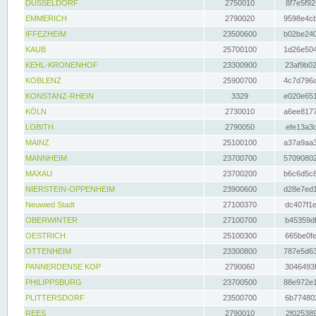
DÜSSELDORF
2750010
8f7e5f92
EMMERICH
2790020
9598e4cb
IFFEZHEIM
23500600
b02be240
KAUB
25700100
1d26e504
KEHL-KRONENHOF
23300900
23af9b02
KOBLENZ
25900700
4c7d796a
KONSTANZ-RHEIN
3329
e020e651
KÖLN
2730010
a6ee8177
LOBITH
2790050
efe13a3d
MAINZ
25100100
a37a9aa3
MANNHEIM
23700700
57090802
MAXAU
23700200
b6c6d5c8
NIERSTEIN-OPPENHEIM
23900600
d28e7ed1
Neuwied Stadt
27100370
dc407f1e
OBERWINTER
27100700
b45359df
OESTRICH
25100300
665be0fe
OTTENHEIM
23300800
787e5d63
PANNERDENSE KOP
2790060
3046493f
PHILIPPSBURG
23700500
88e972e1
PLITTERSDORF
23500700
6b774802
REES
2790010
2f025389