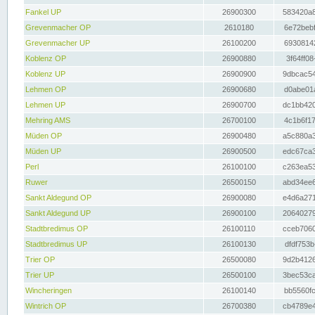
Fankel UP
26900300
583420a8
Grevenmacher OP
2610180
6e72bebf
Grevenmacher UP
26100200
69308142
Koblenz OP
26900880
3f64ff08
Koblenz UP
26900900
9dbcac54
Lehmen OP
26900680
d0abe01a
Lehmen UP
26900700
dc1bb420
Mehring AMS
26700100
4c1b6f17
Müden OP
26900480
a5c880a3
Müden UP
26900500
edc67ca3
Perl
26100100
c263ea53
Ruwer
26500150
abd34ee6
Sankt Aldegund OP
26900080
e4d6a271
Sankt Aldegund UP
26900100
20640279
Stadtbredimus OP
26100110
cceb7060
Stadtbredimus UP
26100130
dfdf753b
Trier OP
26500080
9d2b4126
Trier UP
26500100
3bec53ca
Wincheringen
26100140
bb5560fc
Wintrich OP
26700380
cb4789e4