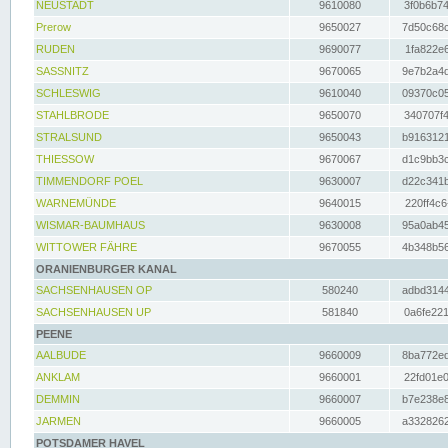
NEUSTADT
9610080
3f0b6b74
Prerow
9650027
7d50c68c
RUDEN
9690077
1fa822e6
SASSNITZ
9670065
9e7b2a4d
SCHLESWIG
9610040
09370c05
STAHLBRODE
9650070
340707f4
STRALSUND
9650043
b9163121
THIESSOW
9670067
d1c9bb3c
TIMMENDORF POEL
9630007
d22c341b
WARNEMÜNDE
9640015
220ff4c6
WISMAR-BAUMHAUS
9630008
95a0ab45
WITTOWER FÄHRE
9670055
4b348b56
ORANIENBURGER KANAL
SACHSENHAUSEN OP
580240
adbd3144
SACHSENHAUSEN UP
581840
0a6fe221
PEENE
AALBUDE
9660009
8ba772ed
ANKLAM
9660001
22fd01e0
DEMMIN
9660007
b7e238e8
JARMEN
9660005
a3328262
POTSDAMER HAVEL