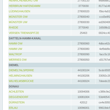
HENRICHENBURG UW
27700133
e6b68bc2
HERBRUM HAFENDAMM
3770030
8177a148
LÜDINGHAUSEN
27800020
f5bc4a51
MÜNSTER OW
27800040
ccd3e8f1
MÜNSTER UW
27800030
ed260406
RHEDE
3770040
16508b11
VERSEN TRENNSPITZE
25463
0024cc40
DATTELN-HAMM-KANAL
HAMM OW
27800060
4dbce62d
HAMM UW
27800080
4ef9dd9c
WALTROP
27800090
facc5c16
WERRIES OW
27800050
d31767ef
DIEMEL
DIEMELTALSPERRE
44100104
5cdc6555
HELMINGHAUSEN
44100206
33092c28
WILHELMSBRÜCKE
44100024
7deedc21
DONAU
ACHLEITEN
10094006
c389c9e2
DEGGENDORF
10081004
53d40547
DÜRNSTEIN
42012
ce4e3050
ERLAU
10096001
99619dc5