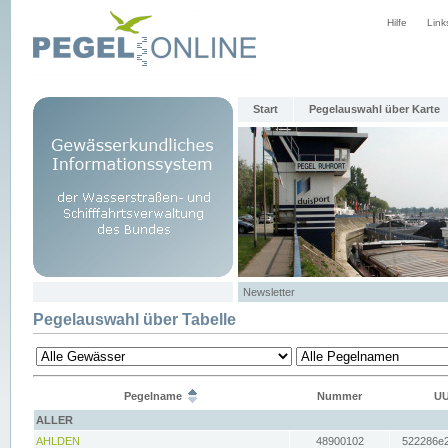
Hilfe
Link
Start
Pegelauswahl über Karte
Newsletter
Pegelauswahl über Tabelle
Pegelname
Nummer
UU
ALLER
AHLDEN
48900102
522286e2