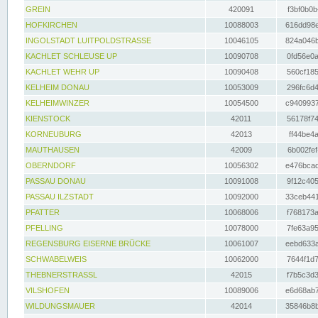
GREIN
420091
f3bf0b0b
HOFKIRCHEN
10088003
616dd98e
INGOLSTADT LUITPOLDSTRASSE
10046105
824a046b
KACHLET SCHLEUSE UP
10090708
0fd56e0a
KACHLET WEHR UP
10090408
560cf185
KELHEIM DONAU
10053009
296fc6d4
KELHEIMWINZER
10054500
c9409937
KIENSTOCK
42011
56178f74
KORNEUBURG
42013
ff44be4a
MAUTHAUSEN
42009
6b002fef
OBERNDORF
10056302
e476bcad
PASSAU DONAU
10091008
9f12c405
PASSAU ILZSTADT
10092000
33ceb441
PFATTER
10068006
f768173a
PFELLING
10078000
7fe63a95
REGENSBURG EISERNE BRÜCKE
10061007
eebd633a
SCHWABELWEIS
10062000
7644f1d7
THEBNERSTRASSL
42015
f7b5c3d3
VILSHOFEN
10089006
e6d68ab7
WILDUNGSMAUER
42014
35846b8b