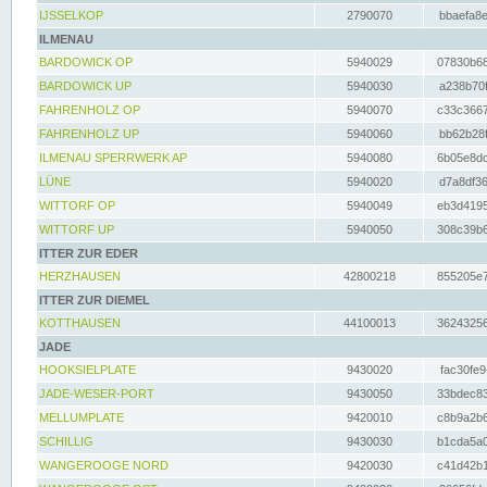
IJSSELKOP
2790070
bbaefa8e
ILMENAU
BARDOWICK OP
5940029
07830b68
BARDOWICK UP
5940030
a238b70f
FAHRENHOLZ OP
5940070
c33c3667
FAHRENHOLZ UP
5940060
bb62b28f
ILMENAU SPERRWERK AP
5940080
6b05e8dc
LÜNE
5940020
d7a8df36
WITTORF OP
5940049
eb3d4195
WITTORF UP
5940050
308c39b6
ITTER ZUR EDER
HERZHAUSEN
42800218
855205e7
ITTER ZUR DIEMEL
KOTTHAUSEN
44100013
36243256
JADE
HOOKSIELPLATE
9430020
fac30fe9
JADE-WESER-PORT
9430050
33bdec83
MELLUMPLATE
9420010
c8b9a2b6
SCHILLIG
9430030
b1cda5a0
WANGEROOGE NORD
9420030
c41d42b1