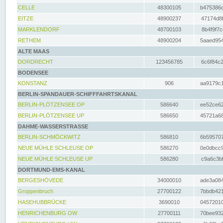
CELLE
48300105
b475386c
EITZE
48900237
47174d8f
MARKLENDORF
48700103
8b4f9f7c
RETHEM
48900204
5aaed954
ALTE MAAS
DORDRECHT
123456785
6c6f84c2
BODENSEE
KONSTANZ
906
aa9179c1
BERLIN-SPANDAUER-SCHIFFFAHRTSKANAL
BERLIN-PLÖTZENSEE OP
586640
ee52ce62
BERLIN-PLÖTZENSEE UP
586650
45721a68
DAHME-WASSERSTRASSE
BERLIN-SCHMÖCKWITZ
586810
6b595707
NEUE MÜHLE SCHLEUSE OP
586270
0e0dbcc9
NEUE MÜHLE SCHLEUSE UP
586280
c9a6c3bf
DORTMUND-EMS-KANAL
BERGESHÖVEDE
34000010
ade3a084
Groppenbruch
27700122
7bbdb421
HASEHUBBRÜCKE
3690010
04572010
HENRICHENBURG OW
27700111
70bee932