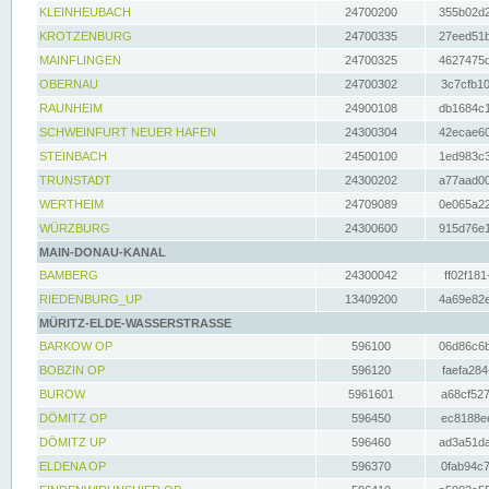
KLEINHEUBACH
24700200
355b02d2
KROTZENBURG
24700335
27eed51b
MAINFLINGEN
24700325
4627475d
OBERNAU
24700302
3c7cfb10
RAUNHEIM
24900108
db1684c1
SCHWEINFURT NEUER HAFEN
24300304
42ecae60
STEINBACH
24500100
1ed983c3
TRUNSTADT
24300202
a77aad00
WERTHEIM
24709089
0e065a22
WÜRZBURG
24300600
915d76e1
MAIN-DONAU-KANAL
BAMBERG
24300042
ff02f181
RIEDENBURG_UP
13409200
4a69e82e
MÜRITZ-ELDE-WASSERSTRASSE
BARKOW OP
596100
06d86c6b
BOBZIN OP
596120
faefa284
BUROW
5961601
a68cf527
DÖMITZ OP
596450
ec8188ee
DÖMITZ UP
596460
ad3a51da
ELDENA OP
596370
0fab94c7