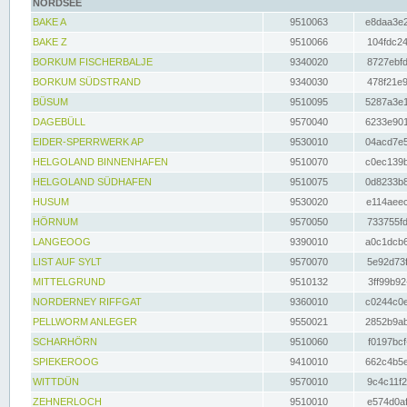
NORDSEE
BAKE A
9510063
e8daa3e2
BAKE Z
9510066
104fdc24
BORKUM FISCHERBALJE
9340020
8727ebfd
BORKUM SÜDSTRAND
9340030
478f21e9
BÜSUM
9510095
5287a3e1
DAGEBÜLL
9570040
6233e901
EIDER-SPERRWERK AP
9530010
04acd7e5
HELGOLAND BINNENHAFEN
9510070
c0ec139b
HELGOLAND SÜDHAFEN
9510075
0d8233b8
HUSUM
9530020
e114aeec
HÖRNUM
9570050
733755fd
LANGEOOG
9390010
a0c1dcb6
LIST AUF SYLT
9570070
5e92d73f
MITTELGRUND
9510132
3ff99b92
NORDERNEY RIFFGAT
9360010
c0244c0e
PELLWORM ANLEGER
9550021
2852b9ab
SCHARHÖRN
9510060
f0197bcf
SPIEKEROOG
9410010
662c4b5e
WITTDÜN
9570010
9c4c11f2
ZEHNERLOCH
9510010
e574d0af