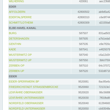
WILHERING
420061
aec23fd6
EDER
AFFOLDERN
42800502
ab9d5a42
EDERTALSPERRE
42800310
c6e9f744
SCHMITTLOTHEIM
42800309
d2155fa6
ELBE-HAVEL-KANAL
BURG
587507
831ad501
DETERSHAGEN
587505
a7b1eda9
GENTHIN
587535
e9e7f20c
KADE
587541
e4f29379
WUSTERWITZ OP
587540
c6a12d34
WUSTERWITZ UP
587550
3bfcf759
ZERBEN OP
587510
64c37072
ZERBEN UP
587520
532d8718
EIDER
EIDER-SPERRWERK BP
9520081
8ac85e6c
FRIEDRICHSTADT STRASSENBRÜCKE
9520060
721313e7
LEXFÄHRE OBERWASSER
9520020
86c5688f
LEXFÄHRE UNTERWASSER
9520030
7f01fbd8
NORDFELD OBERWASSER
9520040
61394669
NORDFELD UNTERWASSER
9520050
cb93548e