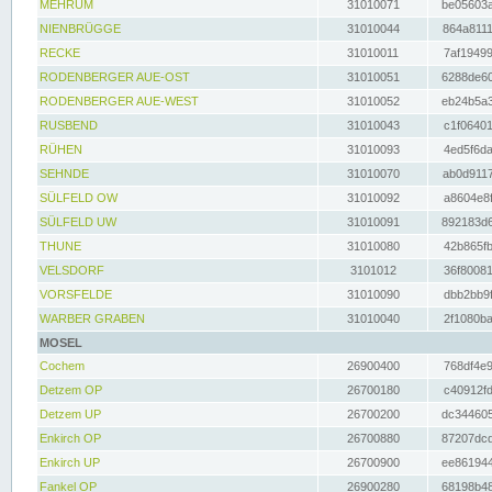
MEHRUM
31010071
be05603a
NIENBRÜGGE
31010044
864a8111
RECKE
31010011
7af19499
RODENBERGER AUE-OST
31010051
6288de60
RODENBERGER AUE-WEST
31010052
eb24b5a3
RUSBEND
31010043
c1f06401
RÜHEN
31010093
4ed5f6da
SEHNDE
31010070
ab0d9117
SÜLFELD OW
31010092
a8604e8f
SÜLFELD UW
31010091
892183d6
THUNE
31010080
42b865fb
VELSDORF
3101012
36f80081
VORSFELDE
31010090
dbb2bb9f
WARBER GRABEN
31010040
2f1080ba
MOSEL
Cochem
26900400
768df4e9
Detzem OP
26700180
c40912fd
Detzem UP
26700200
dc344605
Enkirch OP
26700880
87207dcd
Enkirch UP
26700900
ee861944
Fankel OP
26900280
68198b48