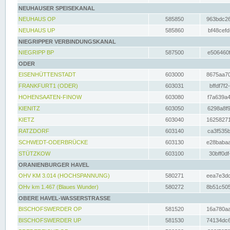
NEUHAUSER SPEISEKANAL
NEUHAUS OP
585850
963bdc26
NEUHAUS UP
585860
bf48cefd
NIEGRIPPER VERBINDUNGSKANAL
NIEGRIPP BP
587500
e506460f
ODER
EISENHÜTTENSTADT
603000
8675aa70
FRANKFURT1 (ODER)
603031
bffdf7f2
HOHENSAATEN-FINOW
603080
f7a639a4
KIENITZ
603050
6298a8f9
KIETZ
603040
16258271
RATZDORF
603140
ca3f535b
SCHWEDT-ODERBRÜCKE
603130
e28babaa
STÜTZKOW
603100
30bff0df
ORANIENBURGER HAVEL
OHV KM 3.014 (HOCHSPANNUNG)
580271
eea7e3dc
OHv km 1.467 (Blaues Wunder)
580272
8b51c505
OBERE HAVEL-WASSERSTRASSE
BISCHOFSWERDER OP
581520
16a780aa
BISCHOFSWERDER UP
581530
74134dc6