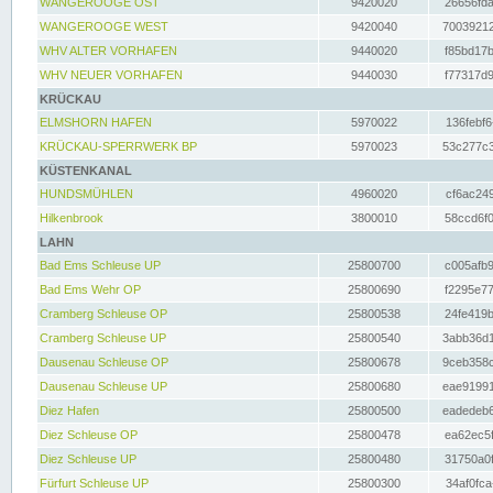
WANGEROOGE OST
9420020
26656fda
WANGEROOGE WEST
9420040
70039212
WHV ALTER VORHAFEN
9440020
f85bd17b
WHV NEUER VORHAFEN
9440030
f77317d9
KRÜCKAU
ELMSHORN HAFEN
5970022
136febf6
KRÜCKAU-SPERRWERK BP
5970023
53c277c3
KÜSTENKANAL
HUNDSMÜHLEN
4960020
cf6ac249
Hilkenbrook
3800010
58ccd6f0
LAHN
Bad Ems Schleuse UP
25800700
c005afb9
Bad Ems Wehr OP
25800690
f2295e77
Cramberg Schleuse OP
25800538
24fe419b
Cramberg Schleuse UP
25800540
3abb36d1
Dausenau Schleuse OP
25800678
9ceb358c
Dausenau Schleuse UP
25800680
eae91991
Diez Hafen
25800500
eadedeb6
Diez Schleuse OP
25800478
ea62ec5f
Diez Schleuse UP
25800480
31750a0f
Fürfurt Schleuse UP
25800300
34af0fca