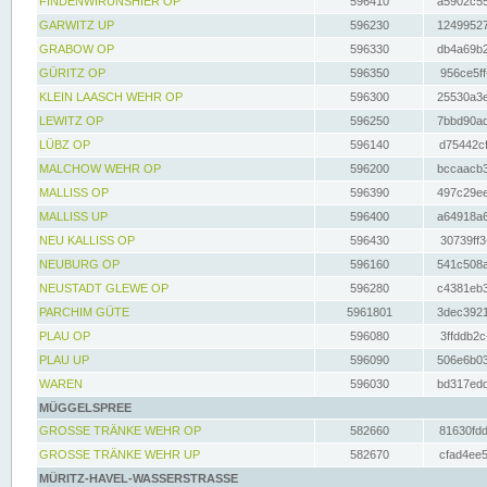
FINDENWIRUNSHIER OP
596410
a5902c55
GARWITZ UP
596230
12499527
GRABOW OP
596330
db4a69b2
GÜRITZ OP
596350
956ce5ff
KLEIN LAASCH WEHR OP
596300
25530a3e
LEWITZ OP
596250
7bbd90ad
LÜBZ OP
596140
d75442cf
MALCHOW WEHR OP
596200
bccaacb3
MALLISS OP
596390
497c29ee
MALLISS UP
596400
a64918a6
NEU KALLISS OP
596430
30739ff3
NEUBURG OP
596160
541c508a
NEUSTADT GLEWE OP
596280
c4381eb3
PARCHIM GÜTE
5961801
3dec3921
PLAU OP
596080
3ffddb2c
PLAU UP
596090
506e6b03
WAREN
596030
bd317edd
MÜGGELSPREE
GROSSE TRÄNKE WEHR OP
582660
81630fdd
GROSSE TRÄNKE WEHR UP
582670
cfad4ee5
MÜRITZ-HAVEL-WASSERSTRASSE