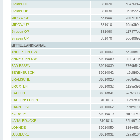
Diemitz OP
581020
d6426c42
Diemitz UP
581030
6b3b55e2
MIROW OP
581000
ab13c115
MIROW UP
581010
19cc3b9a
Strasen OP
581060
117877ec
Strasen UP
581070
2cc40997
MITTELLANDKANAL
ANDERTEN OW
31010061
bc20d819
ANDERTEN UW
31010060
dd41a7d6
BAD ESSEN
31010030
6760b547
BERENBUSCH
31010042
d2c8f60e
BRAMSCHE
31010020
bec8a6a5
BROXTEN
31010032
1125a391
HAHLEN
31010041
ac970eb0
HALDENSLEBEN
3101013
90d92801
HANN. LIST
31010062
27dfd137
HÖRSTEL
31010010
6c7c180f
KANALBRÜCKE
3101018
32b997c2
LOHNDE
31010050
516c4814
LÜBBECKE
31010031
c2aa9164