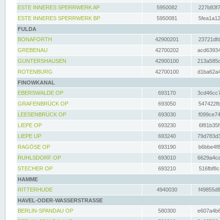
ESTE INNERES SPERRWERK AP
5950082
227b83f7
ESTE INNERES SPERRWERK BP
5950081
5fea1a12
FULDA
BONAFORTH
42900201
23721dfd
GREBENAU
42700202
acd63934
GUNTERSHAUSEN
42900100
213a585d
ROTENBURG
42700100
d1ba62a4
FINOWKANAL
EBERSWALDE OP
693170
3cd46cc7
GRAFENBRÜCK OP
693050
547422fb
LEESENBRÜCK OP
693030
f099ce74
LIEPE OP
693230
6f81b35f
LIEPE UP
693240
79d783d3
RAGÖSE OP
693190
b6bbe4f8
RUHLSDORF OP
693010
6629a4ca
STECHER OP
693210
516fbf8c
HAMME
RITTERHUDE
4940030
f49855d8
HAVEL-ODER-WASSERSTRASSE
BERLIN-SPANDAU OP
580300
e607a4b6