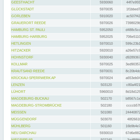
GEESTHACHT
5930060
44f7e955
GLÜCKSTADT
5970035
1f1bbed7
GORLEBEN
5910020
ac507f42
GRAUERORT REEDE
5970026
7398029b
HAMBURG ST. PAULI
5952050
d488c5cc
HAMBURG-HARBURG
5952025
706e5110
HETLINGEN
5970010
599c23b1
HITZACKER
5920010
a26e57c9
HOHNSTORF
5930040
d9289367
KOLLMAR
5970025
3ed90357
KRAUTSAND REEDE
5970031
8c20b4dc
KRÜCKAU-SPERRWERK AP
5970024
a653eb04
LENZEN
503120
c80a4f21
LÜHORT
5960010
8d18d129
MAGDEBURG-BUCKAU
502170
b8567c1e
MAGDEBURG-STROMBRÜCKE
502180
ccccb57f
MEISSEN
501080
24440872
MÜGGENDORF
503070
48f2661f
MÜHLBERG
501160
16b9b4e7
NEU DARCHAU
5930010
67d6e882
NIEGRIPP AP
502240
3adf88fd