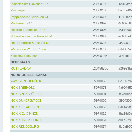
Pleidelsheim Schleuse UP
23800400
6e183f4b
Plochingen
23800100
be7ce40e
Poppenweiler Schleuse UP
23800300
f4854a4c
Rockenau SKA
23800690
4c00a166
Rockenau Schleuse UP
23800680
5ab4f00f
Schwabenheim Schleuse UP
23800800
ec9d3a4d
Untertürkheim Schleuse UP
23800220
a5ca02fb
Wieblingen Wehr UP neu
23800780
66d887a6
Ziegelhausen AMS
23800745
3944c1fd
NEUE MAAS
ROTTERDAM
123456786
a269e3be
NORD-OSTSEE-KANAL
AWK STROHBRÜCK
5970069
0e192297
NOK BREIHOLZ
5970075
4a904d59
NOK BRUNSBÜTTEL
5970091
85fc0dac
NOK DÜKERSWISCH
5970085
3954300d
NOK KIEL AUSSEN
5650068
6dc44585
NOK KIEL BINNEN
5979020
8af24d6a
NOK KÖNIGSFÖRDE
5970067
d0ec2790
NOK RENDSBURG
5970074
8c8afb56