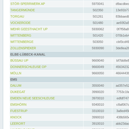
STÖR-SPERRWERK AP
5970041
d9acdbec
TANGERMÜNDE
502350
13e91b77
TORGAU
501261
83bbaedb
VOCKERODE
501480
ae93f2a5
WEHR GEESTHACHT UP
5930062
0f7f58a8
WITTENBERG
501420
070b1eb4
WITTENBERGE
503050
cbf3cd49
ZOLLENSPIEKER
5930090
3de8ea26
ELBE-LÜBECK-KANAL
BÜSSAU UP
9669040
bf7bb8e8
DONNERSCHLEUSE OP
9660049
45634232
MÖLLN
9660050
46644438
EMS
DALUM
3550040
ad357e52
DUKEGAT
3990020
7753c1fa
EMDEN NEUE SEESCHLEUSE
3970010
edfdf747
EMSHÖRN
9340010
c8af067c
FUESTRUP
3310010
3a8ed45f
KNOCK
3990010
438b565e
LEERORT
3910010
abb23dad