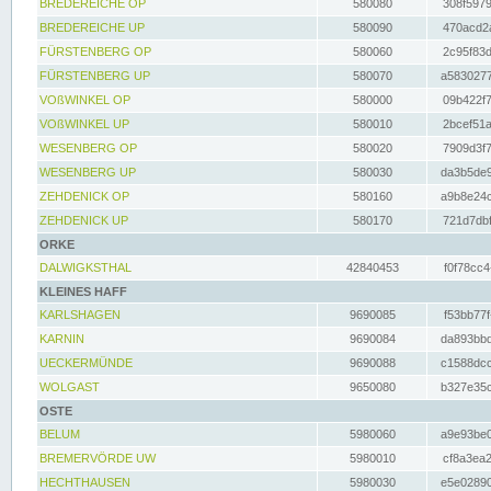
BREDEREICHE OP
580080
308f5979
BREDEREICHE UP
580090
470acd2a
FÜRSTENBERG OP
580060
2c95f83d
FÜRSTENBERG UP
580070
a5830277
VOßWINKEL OP
580000
09b422f7
VOßWINKEL UP
580010
2bcef51a
WESENBERG OP
580020
7909d3f7
WESENBERG UP
580030
da3b5de9
ZEHDENICK OP
580160
a9b8e24c
ZEHDENICK UP
580170
721d7dbf
ORKE
DALWIGKSTHAL
42840453
f0f78cc4
KLEINES HAFF
KARLSHAGEN
9690085
f53bb77f
KARNIN
9690084
da893bbd
UECKERMÜNDE
9690088
c1588dcc
WOLGAST
9650080
b327e35c
OSTE
BELUM
5980060
a9e93be0
BREMERVÖRDE UW
5980010
cf8a3ea2
HECHTHAUSEN
5980030
e5e02890