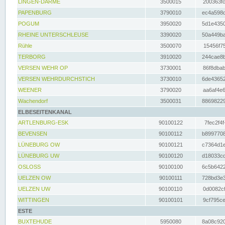
LINGEN-DARME
3500015
200363fc
PAPENBURG
3790010
ec4a598d
POGUM
3950020
5d1e4350
RHEINE UNTERSCHLEUSE
3390020
50a449ba
Rühle
3500070
15456f75
TERBORG
3910020
244cae8b
VERSEN WEHR OP
3730001
86f8dbab
VERSEN WEHRDURCHSTICH
3730010
6de43652
WEENER
3790020
aa6af4e6
Wachendorf
3500031
88698229
ELBESEITENKANAL
ARTLENBURG-ESK
90100122
7fec2f4f
BEVENSEN
90100112
b8997708
LÜNEBURG OW
90100121
c7364d1e
LÜNEBURG UW
90100120
d18033cd
OSLOSS
90100100
6c5b6422
UELZEN OW
90100111
728bd3e3
UELZEN UW
90100110
0d0082cf
WITTINGEN
90100101
9cf795ce
ESTE
BUXTEHUDE
5950080
8a08c920