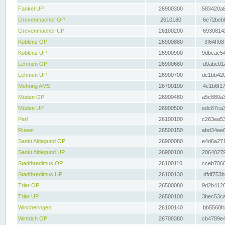
Fankel UP
26900300
583420a8
Grevenmacher OP
2610180
6e72bebf
Grevenmacher UP
26100200
69308142
Koblenz OP
26900880
3f64ff08
Koblenz UP
26900900
9dbcac54
Lehmen OP
26900680
d0abe01a
Lehmen UP
26900700
dc1bb420
Mehring AMS
26700100
4c1b6f17
Müden OP
26900480
a5c880a3
Müden UP
26900500
edc67ca3
Perl
26100100
c263ea53
Ruwer
26500150
abd34ee6
Sankt Aldegund OP
26900080
e4d6a271
Sankt Aldegund UP
26900100
20640279
Stadtbredimus OP
26100110
cceb7060
Stadtbredimus UP
26100130
dfdf753b
Trier OP
26500080
9d2b4126
Trier UP
26500100
3bec53ca
Wincheringen
26100140
bb5560fc
Wintrich OP
26700380
cb4789e4