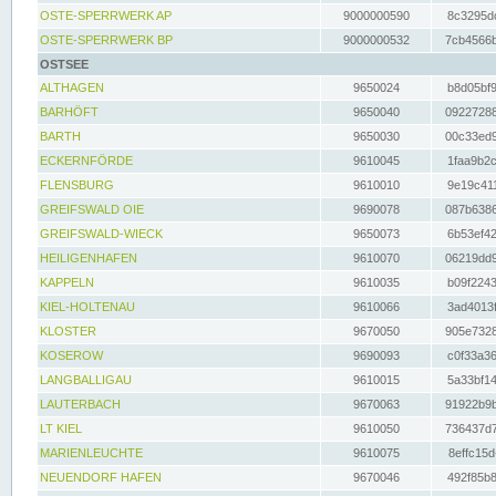
OSTE-SPERRWERK AP
9000000590
8c3295dc
OSTE-SPERRWERK BP
9000000532
7cb4566b
OSTSEE
ALTHAGEN
9650024
b8d05bf9
BARHÖFT
9650040
09227288
BARTH
9650030
00c33ed9
ECKERNFÖRDE
9610045
1faa9b2c
FLENSBURG
9610010
9e19c411
GREIFSWALD OIE
9690078
087b6386
GREIFSWALD-WIECK
9650073
6b53ef42
HEILIGENHAFEN
9610070
06219dd9
KAPPELN
9610035
b09f2243
KIEL-HOLTENAU
9610066
3ad4013f
KLOSTER
9670050
905e7328
KOSEROW
9690093
c0f33a36
LANGBALLIGAU
9610015
5a33bf14
LAUTERBACH
9670063
91922b9b
LT KIEL
9610050
736437d7
MARIENLEUCHTE
9610075
8effc15d
NEUENDORF HAFEN
9670046
492f85b8