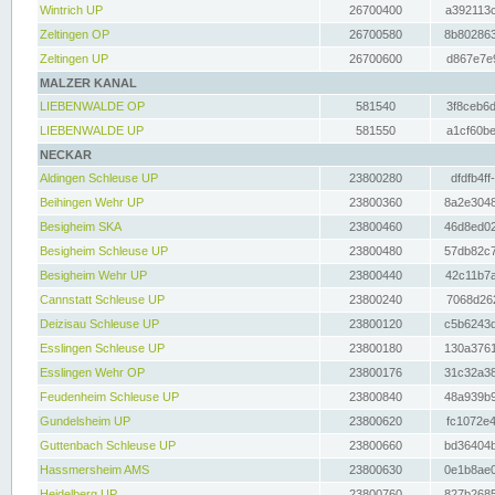
Wintrich UP
26700400
a392113c
Zeltingen OP
26700580
8b802863
Zeltingen UP
26700600
d867e7e9
MALZER KANAL
LIEBENWALDE OP
581540
3f8ceb6d
LIEBENWALDE UP
581550
a1cf60be
NECKAR
Aldingen Schleuse UP
23800280
dfdfb4ff
Beihingen Wehr UP
23800360
8a2e3048
Besigheim SKA
23800460
46d8ed02
Besigheim Schleuse UP
23800480
57db82c7
Besigheim Wehr UP
23800440
42c11b7a
Cannstatt Schleuse UP
23800240
7068d262
Deizisau Schleuse UP
23800120
c5b6243d
Esslingen Schleuse UP
23800180
130a3761
Esslingen Wehr OP
23800176
31c32a38
Feudenheim Schleuse UP
23800840
48a939b9
Gundelsheim UP
23800620
fc1072e4
Guttenbach Schleuse UP
23800660
bd36404b
Hassmersheim AMS
23800630
0e1b8ae0
Heidelberg UP
23800760
827b2685