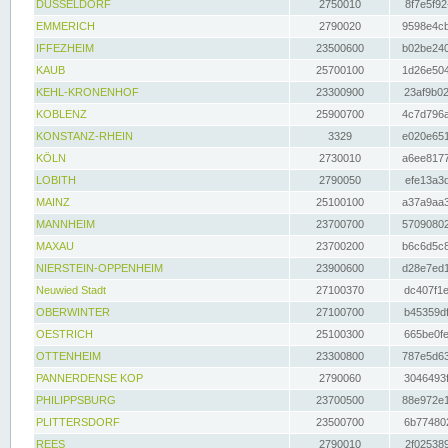
DÜSSELDORF
2750010
8f7e5f92
EMMERICH
2790020
9598e4cb
IFFEZHEIM
23500600
b02be240
KAUB
25700100
1d26e504
KEHL-KRONENHOF
23300900
23af9b02
KOBLENZ
25900700
4c7d796a
KONSTANZ-RHEIN
3329
e020e651
KÖLN
2730010
a6ee8177
LOBITH
2790050
efe13a3d
MAINZ
25100100
a37a9aa3
MANNHEIM
23700700
57090802
MAXAU
23700200
b6c6d5c8
NIERSTEIN-OPPENHEIM
23900600
d28e7ed1
Neuwied Stadt
27100370
dc407f1e
OBERWINTER
27100700
b45359df
OESTRICH
25100300
665be0fe
OTTENHEIM
23300800
787e5d63
PANNERDENSE KOP
2790060
3046493f
PHILIPPSBURG
23700500
88e972e1
PLITTERSDORF
23500700
6b774802
REES
2790010
2f025389