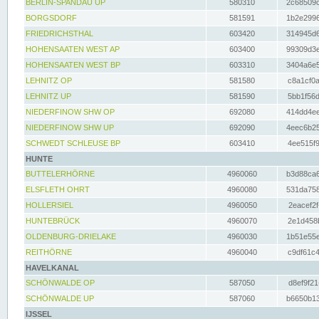
BERLIN-SPANDAU UP
580310
2c68509c
BORGSDORF
581591
1b2e2996
FRIEDRICHSTHAL
603420
314945d6
HOHENSAATEN WEST AP
603400
99309d3e
HOHENSAATEN WEST BP
603310
3404a6e5
LEHNITZ OP
581580
c8a1cf0a
LEHNITZ UP
581590
5bb1f56d
NIEDERFINOW SHW OP
692080
414dd4ee
NIEDERFINOW SHW UP
692090
4eec6b25
SCHWEDT SCHLEUSE BP
603410
4ee515f9
HUNTE
BUTTELERHÖRNE
4960060
b3d88ca6
ELSFLETH OHRT
4960080
531da758
HOLLERSIEL
4960050
2eacef2f
HUNTEBRÜCK
4960070
2e1d458b
OLDENBURG-DRIELAKE
4960030
1b51e55e
REITHÖRNE
4960040
c9df61c4
HAVELKANAL
SCHÖNWALDE OP
587050
d8ef9f21
SCHÖNWALDE UP
587060
b6650b13
IJSSEL