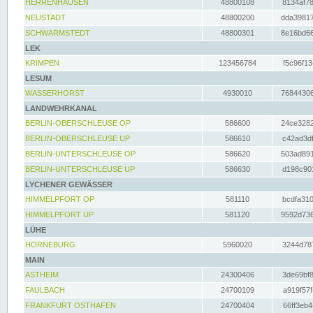
HERRENHAUSEN
48800108
8134af78
NEUSTADT
48800200
dda39817
SCHWARMSTEDT
48800301
8e16bd66
LEK
KRIMPEN
123456784
f5c96f13
LESUM
WASSERHORST
4930010
76844306
LANDWEHRKANAL
BERLIN-OBERSCHLEUSE OP
586600
24ce3282
BERLIN-OBERSCHLEUSE UP
586610
c42ad3df
BERLIN-UNTERSCHLEUSE OP
586620
503ad891
BERLIN-UNTERSCHLEUSE UP
586630
d198c901
LYCHENER GEWÄSSER
HIMMELPFORT OP
581110
bcdfa310
HIMMELPFORT UP
581120
9592d736
LÜHE
HORNEBURG
5960020
3244d787
MAIN
ASTHEIM
24300406
3de69bf8
FAULBACH
24700109
a919f57f
FRANKFURT OSTHAFEN
24700404
66ff3eb4