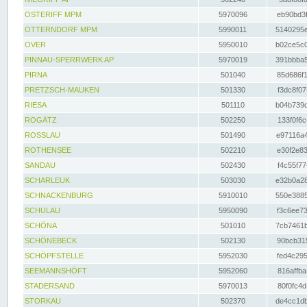
OSTERIFF MPM
5970096
eb90bd3f
OTTERNDORF MPM
5990011
5140295e
OVER
5950010
b02ce5c0
PINNAU-SPERRWERK AP
5970019
391bbba5
PIRNA
501040
85d686f1
PRETZSCH-MAUKEN
501330
f3dc8f07
RIESA
501110
b04b739d
ROGÄTZ
502250
133f0f6c
ROSSLAU
501490
e97116a4
ROTHENSEE
502210
e30f2e83
SANDAU
502430
f4c55f77
SCHARLEUK
503030
e32b0a28
SCHNACKENBURG
5910010
550e3885
SCHULAU
5950090
f3c6ee73
SCHÖNA
501010
7cb7461b
SCHÖNEBECK
502130
90bcb315
SCHÖPFSTELLE
5952030
fed4c295
SEEMANNSHÖFT
5952060
816affba
STADERSAND
5970013
80f0fc4d
STORKAU
502370
de4cc1db