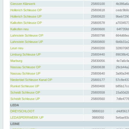
Giessen Klärwerk
25800100
4b386a6a
Hollerich Schleuse OP
25800618
cedc9b0c
Hollerich Schleuse UP
25800620
9beb7290
Kalkofen Schleuse OP
25800578
a7034573
Kalkofen neu
25800600
64f735fd
Lahnstein Schleuse OP
25800798
664d68ea
Lahnstein Schleuse UP
25800800
6b6b31e2
Leun neu
25800200
32807065
Limburg Schleuse UP
25800440
89038b42
Marburg
25830056
4e7a6cfa
Nassau Schleuse OP
25800638
29cb44a2
Nassau Schleuse UP
25800640
3a90a346
Niederbiel Schleuse Kanal OP
25800177
57c8e437
Runkel Schleuse UP
25800400
b85b17cc
Scheidt Schleuse OP
25800558
15a50d2b
Scheidt Schleuse UP
25800560
7dfe4776
LEDA
DREYSCHLOOT
3880010
d4df3617
LEDASPERRWERK UP
3880050
5e6ae93a
LEINE