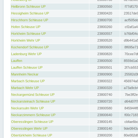
Heilbronn Schleuse UP
23800560
f77df170
Hessigheim Schleuse UP
23800420
23517de9
Hirschhorn Schleuse UP
23800700
acf505dd
Hofen Schleuse UP
23800260
cf2af1a4
Horkheim Schleuse UP
23800557
b76bf04c
Horkheim Wehr UP
23800520
d9b441a5
Kochendorf Schleuse UP
23800600
8f695e71
Ladenburg Wehr UP
23800820
70cee7df
Lauffen
23800500
8559d1a0
Lauffen Schleuse UP
23800501
2f7cb553
Mannheim Neckar
23800900
25582d3f
Marbach Schleuse UP
23800322
456974a8
Marbach Wehr UP
23800320
a73a9cb4
Neckargemünd Schleuse UP
23800740
7be3ff2e
Neckarsteinach Schleuse UP
23800720
d64d07f7
Neckarsulm Wehr UP
23800580
845944f8
Neckarzimmern Schleuse UP
23800640
f00c7183
Oberesslingen Schleuse UP
23800145
cbfae6bc
Oberesslingen Wehr UP
23800140
9de0843a
Obertürkheim Schleuse UP
23800200
80e002d8