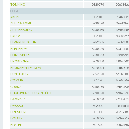
TÖNNING
9520070
00e386ac
ELBE
AKEN
502010
094b96e5
ALTENGAMME
5930070
2ee12b9a
ARTLENBURG
5930050
b3492c68
BARBY
502070
939f82ec
BLANKENESE UF
5952065
bacb459b
BLECKEDE
5930020
6aa1cd8e
BOIZENBURG
5930033
33e0bce0
BROKDORF
5970050
610ab204
BRUNSBÜTTEL MPM
5970094
d4f5f719
BUNTHAUS
5952020
ae1b91d0
COSWIG
501470
1ce53a59
CRANZ
5950070
e6b42536
CUXHAVEN STEUBENHÖFT
5990020
aad49293
DAMNATZ
5910030
c233674f
DESSAU
502000
1edc5fa4
DRESDEN
501060
70272185
DÖMITZ
5910025
6e3ea719
ELSTER
501390
c093b557