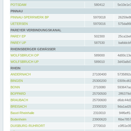
POTSDAM
580412
5e10e1e7
PINNAU
PINNAU-SPERRWERK BP
5970018
26259e8f
UETERSEN
5970016
575da86f
PAREYER VERBINDUNGSKANAL
PAREY EP
502300
25ca1bef
PAREY UP
587530
bafddcbf
RHEINSBERGER GEWÄSSER
WOLFSBRUCH OP
589000
4d00c13e
WOLFSBRUCH UP
589010
3d43a8d7
RHEIN
ANDERNACH
27100400
5735892a
BINGEN
25300200
0309cd61
BONN
2710080
593647aa
BOPPARD
25700500
2ff6379d
BRAUBACH
25700600
d6dc44d1
BREISACH
23300320
9da1ad2b
Basel-Rheinhalle
2310010
94f6eff1
Bodenheim
23900620
f6be7857
DUISBURG-RUHRORT
2770010
c0f51e35