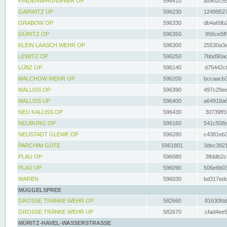
FINDENWIRUNSHIER OP
596410
a5902c55
GARWITZ UP
596230
12499527
GRABOW OP
596330
db4a69b2
GÜRITZ OP
596350
956ce5ff
KLEIN LAASCH WEHR OP
596300
25530a3e
LEWITZ OP
596250
7bbd90ad
LÜBZ OP
596140
d75442cf
MALCHOW WEHR OP
596200
bccaacb3
MALLISS OP
596390
497c29ee
MALLISS UP
596400
a64918a6
NEU KALLISS OP
596430
30739ff3
NEUBURG OP
596160
541c508a
NEUSTADT GLEWE OP
596280
c4381eb3
PARCHIM GÜTE
5961801
3dec3921
PLAU OP
596080
3ffddb2c
PLAU UP
596090
506e6b03
WAREN
596030
bd317edd
MÜGGELSPREE
GROSSE TRÄNKE WEHR OP
582660
81630fdd
GROSSE TRÄNKE WEHR UP
582670
cfad4ee5
MÜRITZ-HAVEL-WASSERSTRASSE