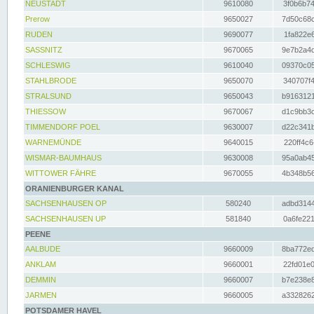
NEUSTADT
9610080
3f0b6b74
Prerow
9650027
7d50c68c
RUDEN
9690077
1fa822e6
SASSNITZ
9670065
9e7b2a4d
SCHLESWIG
9610040
09370c05
STAHLBRODE
9650070
340707f4
STRALSUND
9650043
b9163121
THIESSOW
9670067
d1c9bb3c
TIMMENDORF POEL
9630007
d22c341b
WARNEMÜNDE
9640015
220ff4c6
WISMAR-BAUMHAUS
9630008
95a0ab45
WITTOWER FÄHRE
9670055
4b348b56
ORANIENBURGER KANAL
SACHSENHAUSEN OP
580240
adbd3144
SACHSENHAUSEN UP
581840
0a6fe221
PEENE
AALBUDE
9660009
8ba772ed
ANKLAM
9660001
22fd01e0
DEMMIN
9660007
b7e238e8
JARMEN
9660005
a3328262
POTSDAMER HAVEL