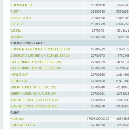
RHEINWEILER
23300130
06b978dd
RUST
23300580
5389b878
SANKT GOAR
25700300
550eb7e9
SPEYER
23700600
2cb8ae5b
WESEL
2770040
f33c3cc9
WORMS
23900200
844a620f
RHEIN-HERNE-KANAL
DUISBURG-MEIDERICH SCHLEUSE OW
27700262
f18e81da
DUISBURG-MEIDERICH SCHLEUSE UW
27700273
48780245
GELSENKIRCHEN SCHLEUSE OW
27700229
5b9f8134
GELSENKIRCHEN SCHLEUSE UW
27700230
427318d0
HERNE OW
27700150
ac6c4362
HERNE UW
27700160
b9975ea1
OBERHAUSEN SCHLEUSE OW
27700240
e251f943
OBERHAUSEN SCHLEUSE UW
27700251
12f63015
WANNE EICKEL SCHLEUSE OW
27700193
05ca0e33
WANNE EICKEL SCHLEUSE UW
27700218
23045f8b
RUHR
Hattingen
2769510000100
c0594fb5
RUHRWEHR OW
27600090
12a3037f