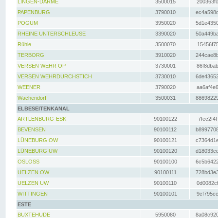
LINGEN-DARME
3500015
200363fc
PAPENBURG
3790010
ec4a598d
POGUM
3950020
5d1e4350
RHEINE UNTERSCHLEUSE
3390020
50a449ba
Rühle
3500070
15456f75
TERBORG
3910020
244cae8b
VERSEN WEHR OP
3730001
86f8dbab
VERSEN WEHRDURCHSTICH
3730010
6de43652
WEENER
3790020
aa6af4e6
Wachendorf
3500031
88698229
ELBESEITENKANAL
ARTLENBURG-ESK
90100122
7fec2f4f
BEVENSEN
90100112
b8997708
LÜNEBURG OW
90100121
c7364d1e
LÜNEBURG UW
90100120
d18033cd
OSLOSS
90100100
6c5b6422
UELZEN OW
90100111
728bd3e3
UELZEN UW
90100110
0d0082cf
WITTINGEN
90100101
9cf795ce
ESTE
BUXTEHUDE
5950080
8a08c920