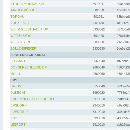
STÖR-SPERRWERK AP
5970041
d9acdbec
TANGERMÜNDE
502350
13e91b77
TORGAU
501261
83bbaedb
VOCKERODE
501480
ae93f2a5
WEHR GEESTHACHT UP
5930062
0f7f58a8
WITTENBERG
501420
070b1eb4
WITTENBERGE
503050
cbf3cd49
ZOLLENSPIEKER
5930090
3de8ea26
ELBE-LÜBECK-KANAL
BÜSSAU UP
9669040
bf7bb8e8
DONNERSCHLEUSE OP
9660049
45634232
MÖLLN
9660050
46644438
EMS
DALUM
3550040
ad357e52
DUKEGAT
3990020
7753c1fa
EMDEN NEUE SEESCHLEUSE
3970010
edfdf747
EMSHÖRN
9340010
c8af067c
FUESTRUP
3310010
3a8ed45f
KNOCK
3990010
438b565e
LEERORT
3910010
abb23dad