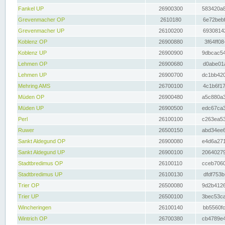
Fankel UP
26900300
583420a8
Grevenmacher OP
2610180
6e72bebf
Grevenmacher UP
26100200
69308142
Koblenz OP
26900880
3f64ff08
Koblenz UP
26900900
9dbcac54
Lehmen OP
26900680
d0abe01a
Lehmen UP
26900700
dc1bb420
Mehring AMS
26700100
4c1b6f17
Müden OP
26900480
a5c880a3
Müden UP
26900500
edc67ca3
Perl
26100100
c263ea53
Ruwer
26500150
abd34ee6
Sankt Aldegund OP
26900080
e4d6a271
Sankt Aldegund UP
26900100
20640279
Stadtbredimus OP
26100110
cceb7060
Stadtbredimus UP
26100130
dfdf753b
Trier OP
26500080
9d2b4126
Trier UP
26500100
3bec53ca
Wincheringen
26100140
bb5560fc
Wintrich OP
26700380
cb4789e4