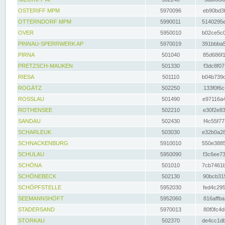
OSTERIFF MPM
5970096
eb90bd3f
OTTERNDORF MPM
5990011
5140295e
OVER
5950010
b02ce5c0
PINNAU-SPERRWERK AP
5970019
391bbba5
PIRNA
501040
85d686f1
PRETZSCH-MAUKEN
501330
f3dc8f07
RIESA
501110
b04b739d
ROGÄTZ
502250
133f0f6c
ROSSLAU
501490
e97116a4
ROTHENSEE
502210
e30f2e83
SANDAU
502430
f4c55f77
SCHARLEUK
503030
e32b0a28
SCHNACKENBURG
5910010
550e3885
SCHULAU
5950090
f3c6ee73
SCHÖNA
501010
7cb7461b
SCHÖNEBECK
502130
90bcb315
SCHÖPFSTELLE
5952030
fed4c295
SEEMANNSHÖFT
5952060
816affba
STADERSAND
5970013
80f0fc4d
STORKAU
502370
de4cc1db