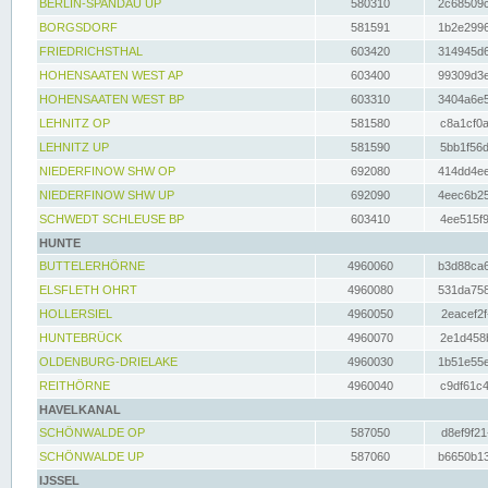
BERLIN-SPANDAU UP
580310
2c68509c
BORGSDORF
581591
1b2e2996
FRIEDRICHSTHAL
603420
314945d6
HOHENSAATEN WEST AP
603400
99309d3e
HOHENSAATEN WEST BP
603310
3404a6e5
LEHNITZ OP
581580
c8a1cf0a
LEHNITZ UP
581590
5bb1f56d
NIEDERFINOW SHW OP
692080
414dd4ee
NIEDERFINOW SHW UP
692090
4eec6b25
SCHWEDT SCHLEUSE BP
603410
4ee515f9
HUNTE
BUTTELERHÖRNE
4960060
b3d88ca6
ELSFLETH OHRT
4960080
531da758
HOLLERSIEL
4960050
2eacef2f
HUNTEBRÜCK
4960070
2e1d458b
OLDENBURG-DRIELAKE
4960030
1b51e55e
REITHÖRNE
4960040
c9df61c4
HAVELKANAL
SCHÖNWALDE OP
587050
d8ef9f21
SCHÖNWALDE UP
587060
b6650b13
IJSSEL