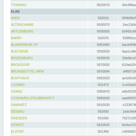
TÖNNING
9520070
00e386ac
ELBE
AKEN
502010
094b96e5
ALTENGAMME
5930070
2ee12b9a
ARTLENBURG
5930050
b3492c68
BARBY
502070
939f82ec
BLANKENESE UF
5952065
bacb459b
BLECKEDE
5930020
6aa1cd8e
BOIZENBURG
5930033
33e0bce0
BROKDORF
5970050
610ab204
BRUNSBÜTTEL MPM
5970094
d4f5f719
BUNTHAUS
5952020
ae1b91d0
COSWIG
501470
1ce53a59
CRANZ
5950070
e6b42536
CUXHAVEN STEUBENHÖFT
5990020
aad49293
DAMNATZ
5910030
c233674f
DESSAU
502000
1edc5fa4
DRESDEN
501060
70272185
DÖMITZ
5910025
6e3ea719
ELSTER
501390
c093b557