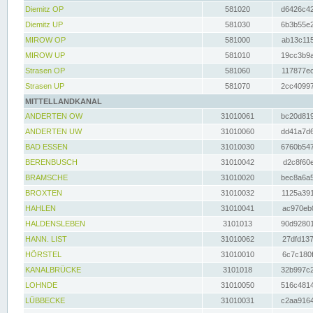
Diemitz OP
581020
d6426c42
Diemitz UP
581030
6b3b55e2
MIROW OP
581000
ab13c115
MIROW UP
581010
19cc3b9a
Strasen OP
581060
117877ec
Strasen UP
581070
2cc40997
MITTELLANDKANAL
ANDERTEN OW
31010061
bc20d819
ANDERTEN UW
31010060
dd41a7d6
BAD ESSEN
31010030
6760b547
BERENBUSCH
31010042
d2c8f60e
BRAMSCHE
31010020
bec8a6a5
BROXTEN
31010032
1125a391
HAHLEN
31010041
ac970eb0
HALDENSLEBEN
3101013
90d92801
HANN. LIST
31010062
27dfd137
HÖRSTEL
31010010
6c7c180f
KANALBRÜCKE
3101018
32b997c2
LOHNDE
31010050
516c4814
LÜBBECKE
31010031
c2aa9164