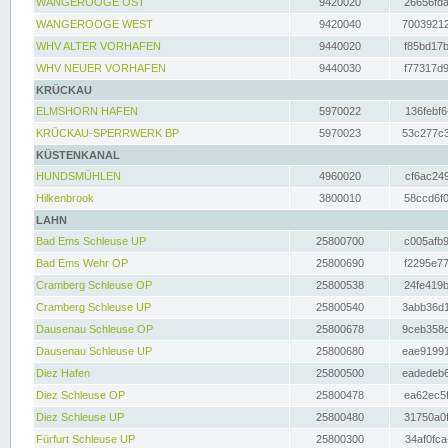
WANGEROOGE OST
9420020
26656fda
WANGEROOGE WEST
9420040
70039212
WHV ALTER VORHAFEN
9440020
f85bd17b
WHV NEUER VORHAFEN
9440030
f77317d9
KRÜCKAU
ELMSHORN HAFEN
5970022
136febf6
KRÜCKAU-SPERRWERK BP
5970023
53c277c3
KÜSTENKANAL
HUNDSMÜHLEN
4960020
cf6ac249
Hilkenbrook
3800010
58ccd6f0
LAHN
Bad Ems Schleuse UP
25800700
c005afb9
Bad Ems Wehr OP
25800690
f2295e77
Cramberg Schleuse OP
25800538
24fe419b
Cramberg Schleuse UP
25800540
3abb36d1
Dausenau Schleuse OP
25800678
9ceb358c
Dausenau Schleuse UP
25800680
eae91991
Diez Hafen
25800500
eadedeb6
Diez Schleuse OP
25800478
ea62ec5f
Diez Schleuse UP
25800480
31750a0f
Fürfurt Schleuse UP
25800300
34af0fca