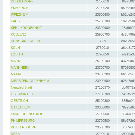
DÜSSELDORF
2750010
8f7e5f92
EMMERICH
2790020
9598e4cb
IFFEZHEIM
23500600
b02be240
KAUB
25700100
1d26e504
KEHL-KRONENHOF
23300900
23af9b02
KOBLENZ
25900700
4c7d796a
KONSTANZ-RHEIN
3329
e020e651
KÖLN
2730010
a6ee8177
LOBITH
2790050
efe13a3d
MAINZ
25100100
a37a9aa3
MANNHEIM
23700700
57090802
MAXAU
23700200
b6c6d5c8
NIERSTEIN-OPPENHEIM
23900600
d28e7ed1
Neuwied Stadt
27100370
dc407f1e
OBERWINTER
27100700
b45359df
OESTRICH
25100300
665be0fe
OTTENHEIM
23300800
787e5d63
PANNERDENSE KOP
2790060
3046493f
PHILIPPSBURG
23700500
88e972e1
PLITTERSDORF
23500700
6b774802
REES
2790010
2f025389