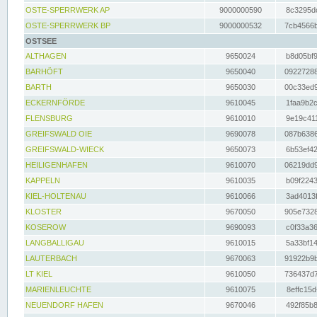
OSTE-SPERRWERK AP
9000000590
8c3295dc
OSTE-SPERRWERK BP
9000000532
7cb4566b
OSTSEE
ALTHAGEN
9650024
b8d05bf9
BARHÖFT
9650040
09227288
BARTH
9650030
00c33ed9
ECKERNFÖRDE
9610045
1faa9b2c
FLENSBURG
9610010
9e19c411
GREIFSWALD OIE
9690078
087b6386
GREIFSWALD-WIECK
9650073
6b53ef42
HEILIGENHAFEN
9610070
06219dd9
KAPPELN
9610035
b09f2243
KIEL-HOLTENAU
9610066
3ad4013f
KLOSTER
9670050
905e7328
KOSEROW
9690093
c0f33a36
LANGBALLIGAU
9610015
5a33bf14
LAUTERBACH
9670063
91922b9b
LT KIEL
9610050
736437d7
MARIENLEUCHTE
9610075
8effc15d
NEUENDORF HAFEN
9670046
492f85b8