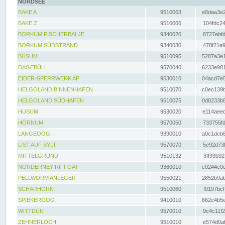
NORDSEE
BAKE A
9510063
e8daa3e2
BAKE Z
9510066
104fdc24
BORKUM FISCHERBALJE
9340020
8727ebfd
BORKUM SÜDSTRAND
9340030
478f21e9
BÜSUM
9510095
5287a3e1
DAGEBÜLL
9570040
6233e901
EIDER-SPERRWERK AP
9530010
04acd7e5
HELGOLAND BINNENHAFEN
9510070
c0ec139b
HELGOLAND SÜDHAFEN
9510075
0d8233b8
HUSUM
9530020
e114aeec
HÖRNUM
9570050
733755fd
LANGEOOG
9390010
a0c1dcb6
LIST AUF SYLT
9570070
5e92d73f
MITTELGRUND
9510132
3ff99b92
NORDERNEY RIFFGAT
9360010
c0244c0e
PELLWORM ANLEGER
9550021
2852b9ab
SCHARHÖRN
9510060
f0197bcf
SPIEKEROOG
9410010
662c4b5e
WITTDÜN
9570010
9c4c11f2
ZEHNERLOCH
9510010
e574d0af