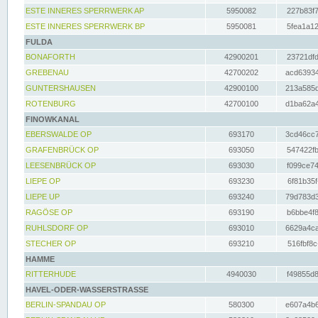
ESTE INNERES SPERRWERK AP
5950082
227b83f7
ESTE INNERES SPERRWERK BP
5950081
5fea1a12
FULDA
BONAFORTH
42900201
23721dfd
GREBENAU
42700202
acd63934
GUNTERSHAUSEN
42900100
213a585d
ROTENBURG
42700100
d1ba62a4
FINOWKANAL
EBERSWALDE OP
693170
3cd46cc7
GRAFENBRÜCK OP
693050
547422fb
LEESENBRÜCK OP
693030
f099ce74
LIEPE OP
693230
6f81b35f
LIEPE UP
693240
79d783d3
RAGÖSE OP
693190
b6bbe4f8
RUHLSDORF OP
693010
6629a4ca
STECHER OP
693210
516fbf8c
HAMME
RITTERHUDE
4940030
f49855d8
HAVEL-ODER-WASSERSTRASSE
BERLIN-SPANDAU OP
580300
e607a4b6