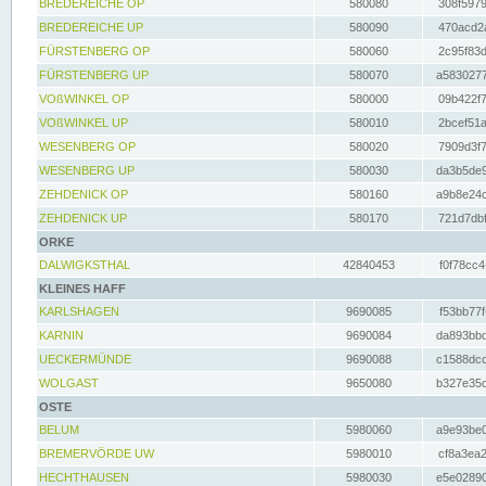
BREDEREICHE OP
580080
308f5979
BREDEREICHE UP
580090
470acd2a
FÜRSTENBERG OP
580060
2c95f83d
FÜRSTENBERG UP
580070
a5830277
VOßWINKEL OP
580000
09b422f7
VOßWINKEL UP
580010
2bcef51a
WESENBERG OP
580020
7909d3f7
WESENBERG UP
580030
da3b5de9
ZEHDENICK OP
580160
a9b8e24c
ZEHDENICK UP
580170
721d7dbf
ORKE
DALWIGKSTHAL
42840453
f0f78cc4
KLEINES HAFF
KARLSHAGEN
9690085
f53bb77f
KARNIN
9690084
da893bbd
UECKERMÜNDE
9690088
c1588dcc
WOLGAST
9650080
b327e35c
OSTE
BELUM
5980060
a9e93be0
BREMERVÖRDE UW
5980010
cf8a3ea2
HECHTHAUSEN
5980030
e5e02890