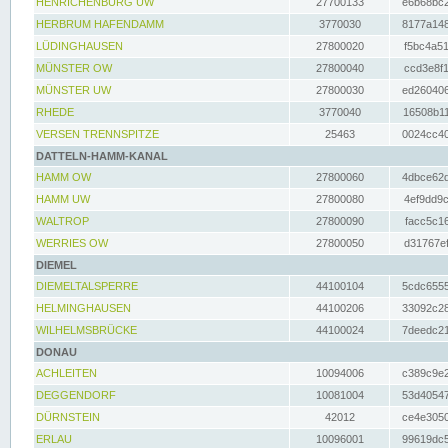
HENRICHENBURG UW
27700133
e6b68bc2
HERBRUM HAFENDAMM
3770030
8177a148
LÜDINGHAUSEN
27800020
f5bc4a51
MÜNSTER OW
27800040
ccd3e8f1
MÜNSTER UW
27800030
ed260406
RHEDE
3770040
16508b11
VERSEN TRENNSPITZE
25463
0024cc40
DATTELN-HAMM-KANAL
HAMM OW
27800060
4dbce62d
HAMM UW
27800080
4ef9dd9c
WALTROP
27800090
facc5c16
WERRIES OW
27800050
d31767ef
DIEMEL
DIEMELTALSPERRE
44100104
5cdc6555
HELMINGHAUSEN
44100206
33092c28
WILHELMSBRÜCKE
44100024
7deedc21
DONAU
ACHLEITEN
10094006
c389c9e2
DEGGENDORF
10081004
53d40547
DÜRNSTEIN
42012
ce4e3050
ERLAU
10096001
99619dc5