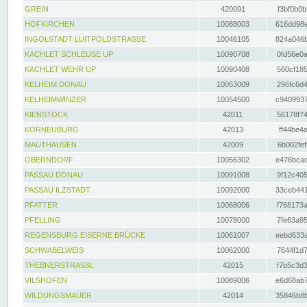
GREIN
420091
f3bf0b0b
HOFKIRCHEN
10088003
616dd98e
INGOLSTADT LUITPOLDSTRASSE
10046105
824a046b
KACHLET SCHLEUSE UP
10090708
0fd56e0a
KACHLET WEHR UP
10090408
560cf185
KELHEIM DONAU
10053009
296fc6d4
KELHEIMWINZER
10054500
c9409937
KIENSTOCK
42011
56178f74
KORNEUBURG
42013
ff44be4a
MAUTHAUSEN
42009
6b002fef
OBERNDORF
10056302
e476bcad
PASSAU DONAU
10091008
9f12c405
PASSAU ILZSTADT
10092000
33ceb441
PFATTER
10068006
f768173a
PFELLING
10078000
7fe63a95
REGENSBURG EISERNE BRÜCKE
10061007
eebd633a
SCHWABELWEIS
10062000
7644f1d7
THEBNERSTRASSL
42015
f7b5c3d3
VILSHOFEN
10089006
e6d68ab7
WILDUNGSMAUER
42014
35846b8b