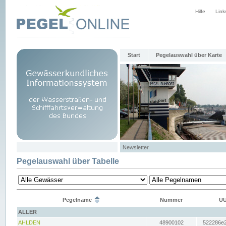
Hilfe
Link
Start
Pegelauswahl über Karte
Newsletter
Pegelauswahl über Tabelle
Pegelname
Nummer
UU
ALLER
AHLDEN
48900102
522286e2