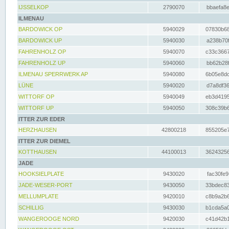
IJSSELKOP
2790070
bbaefa8e
ILMENAU
BARDOWICK OP
5940029
07830b68
BARDOWICK UP
5940030
a238b70f
FAHRENHOLZ OP
5940070
c33c3667
FAHRENHOLZ UP
5940060
bb62b28f
ILMENAU SPERRWERK AP
5940080
6b05e8dc
LÜNE
5940020
d7a8df36
WITTORF OP
5940049
eb3d4195
WITTORF UP
5940050
308c39b6
ITTER ZUR EDER
HERZHAUSEN
42800218
855205e7
ITTER ZUR DIEMEL
KOTTHAUSEN
44100013
36243256
JADE
HOOKSIELPLATE
9430020
fac30fe9
JADE-WESER-PORT
9430050
33bdec83
MELLUMPLATE
9420010
c8b9a2b6
SCHILLIG
9430030
b1cda5a0
WANGEROOGE NORD
9420030
c41d42b1