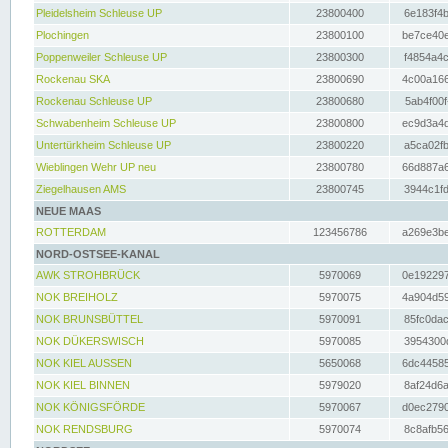
Pleidelsheim Schleuse UP
23800400
6e183f4b
Plochingen
23800100
be7ce40e
Poppenweiler Schleuse UP
23800300
f4854a4c
Rockenau SKA
23800690
4c00a166
Rockenau Schleuse UP
23800680
5ab4f00f
Schwabenheim Schleuse UP
23800800
ec9d3a4d
Untertürkheim Schleuse UP
23800220
a5ca02fb
Wieblingen Wehr UP neu
23800780
66d887a6
Ziegelhausen AMS
23800745
3944c1fd
NEUE MAAS
ROTTERDAM
123456786
a269e3be
NORD-OSTSEE-KANAL
AWK STROHBRÜCK
5970069
0e192297
NOK BREIHOLZ
5970075
4a904d59
NOK BRUNSBÜTTEL
5970091
85fc0dac
NOK DÜKERSWISCH
5970085
3954300d
NOK KIEL AUSSEN
5650068
6dc44585
NOK KIEL BINNEN
5979020
8af24d6a
NOK KÖNIGSFÖRDE
5970067
d0ec2790
NOK RENDSBURG
5970074
8c8afb56