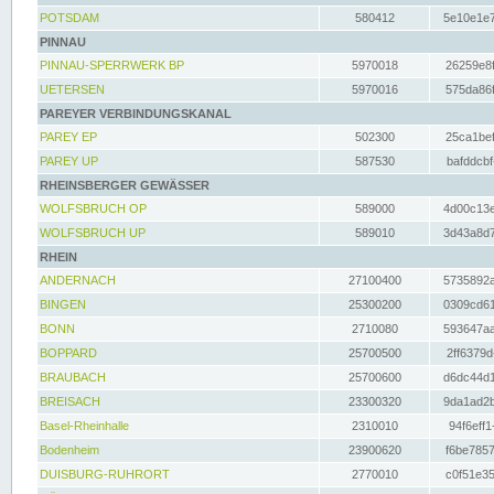
POTSDAM
580412
5e10e1e7
PINNAU
PINNAU-SPERRWERK BP
5970018
26259e8f
UETERSEN
5970016
575da86f
PAREYER VERBINDUNGSKANAL
PAREY EP
502300
25ca1bef
PAREY UP
587530
bafddcbf
RHEINSBERGER GEWÄSSER
WOLFSBRUCH OP
589000
4d00c13e
WOLFSBRUCH UP
589010
3d43a8d7
RHEIN
ANDERNACH
27100400
5735892a
BINGEN
25300200
0309cd61
BONN
2710080
593647aa
BOPPARD
25700500
2ff6379d
BRAUBACH
25700600
d6dc44d1
BREISACH
23300320
9da1ad2b
Basel-Rheinhalle
2310010
94f6eff1
Bodenheim
23900620
f6be7857
DUISBURG-RUHRORT
2770010
c0f51e35