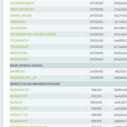
KLEINHEUBACH
24700200
355b02d2
KROTZENBURG
24700335
27eed51b
MAINFLINGEN
24700325
4627475d
OBERNAU
24700302
3c7cfb10
RAUNHEIM
24900108
db1684c1
SCHWEINFURT NEUER HAFEN
24300304
42ecae60
STEINBACH
24500100
1ed983c3
TRUNSTADT
24300202
a77aad00
WERTHEIM
24709089
0e065a22
WÜRZBURG
24300600
915d76e1
MAIN-DONAU-KANAL
BAMBERG
24300042
ff02f181
RIEDENBURG_UP
13409200
4a69e82e
MÜRITZ-ELDE-WASSERSTRASSE
BARKOW OP
596100
06d86c6b
BOBZIN OP
596120
faefa284
BUROW
5961601
a68cf527
DÖMITZ OP
596450
ec8188ee
DÖMITZ UP
596460
ad3a51da
ELDENA OP
596370
0fab94c7