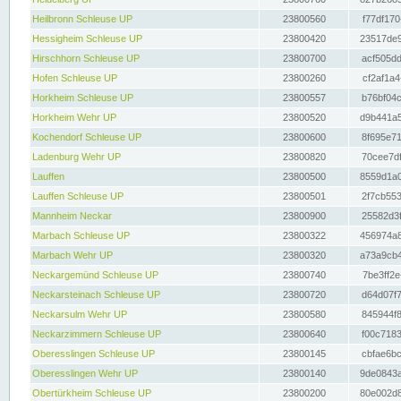
Heilbronn Schleuse UP
23800560
f77df170
Hessigheim Schleuse UP
23800420
23517de9
Hirschhorn Schleuse UP
23800700
acf505dd
Hofen Schleuse UP
23800260
cf2af1a4
Horkheim Schleuse UP
23800557
b76bf04c
Horkheim Wehr UP
23800520
d9b441a5
Kochendorf Schleuse UP
23800600
8f695e71
Ladenburg Wehr UP
23800820
70cee7df
Lauffen
23800500
8559d1a0
Lauffen Schleuse UP
23800501
2f7cb553
Mannheim Neckar
23800900
25582d3f
Marbach Schleuse UP
23800322
456974a8
Marbach Wehr UP
23800320
a73a9cb4
Neckargemünd Schleuse UP
23800740
7be3ff2e
Neckarsteinach Schleuse UP
23800720
d64d07f7
Neckarsulm Wehr UP
23800580
845944f8
Neckarzimmern Schleuse UP
23800640
f00c7183
Oberesslingen Schleuse UP
23800145
cbfae6bc
Oberesslingen Wehr UP
23800140
9de0843a
Obertürkheim Schleuse UP
23800200
80e002d8