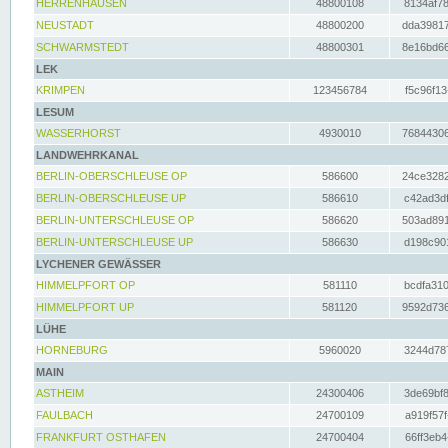
HERRENHAUSEN
48800108
8134af78
NEUSTADT
48800200
dda39817
SCHWARMSTEDT
48800301
8e16bd66
LEK
KRIMPEN
123456784
f5c96f13
LESUM
WASSERHORST
4930010
76844306
LANDWEHRKANAL
BERLIN-OBERSCHLEUSE OP
586600
24ce3282
BERLIN-OBERSCHLEUSE UP
586610
c42ad3df
BERLIN-UNTERSCHLEUSE OP
586620
503ad891
BERLIN-UNTERSCHLEUSE UP
586630
d198c901
LYCHENER GEWÄSSER
HIMMELPFORT OP
581110
bcdfa310
HIMMELPFORT UP
581120
9592d736
LÜHE
HORNEBURG
5960020
3244d787
MAIN
ASTHEIM
24300406
3de69bf8
FAULBACH
24700109
a919f57f
FRANKFURT OSTHAFEN
24700404
66ff3eb4