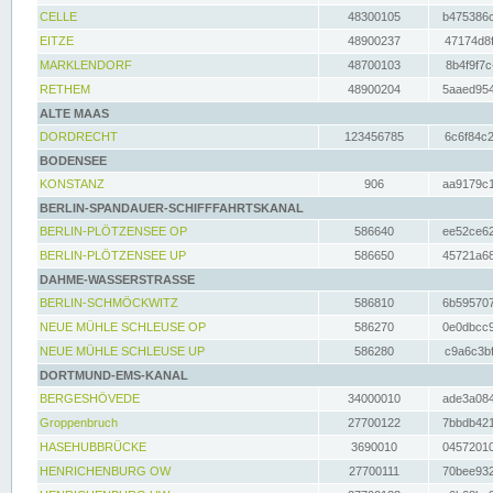
CELLE
48300105
b475386c
EITZE
48900237
47174d8f
MARKLENDORF
48700103
8b4f9f7c
RETHEM
48900204
5aaed954
ALTE MAAS
DORDRECHT
123456785
6c6f84c2
BODENSEE
KONSTANZ
906
aa9179c1
BERLIN-SPANDAUER-SCHIFFFAHRTSKANAL
BERLIN-PLÖTZENSEE OP
586640
ee52ce62
BERLIN-PLÖTZENSEE UP
586650
45721a68
DAHME-WASSERSTRASSE
BERLIN-SCHMÖCKWITZ
586810
6b595707
NEUE MÜHLE SCHLEUSE OP
586270
0e0dbcc9
NEUE MÜHLE SCHLEUSE UP
586280
c9a6c3bf
DORTMUND-EMS-KANAL
BERGESHÖVEDE
34000010
ade3a084
Groppenbruch
27700122
7bbdb421
HASEHUBBRÜCKE
3690010
04572010
HENRICHENBURG OW
27700111
70bee932