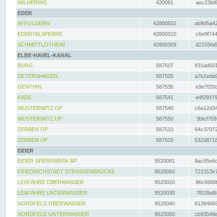
WILHERING
420061
aec23fd6
EDER
AFFOLDERN
42800502
ab9d5a42
EDERTALSPERRE
42800310
c6e9f744
SCHMITTLOTHEIM
42800309
d2155fa6
ELBE-HAVEL-KANAL
BURG
587507
831ad501
DETERSHAGEN
587505
a7b1eda9
GENTHIN
587535
e9e7f20c
KADE
587541
e4f29379
WUSTERWITZ OP
587540
c6a12d34
WUSTERWITZ UP
587550
3bfcf759
ZERBEN OP
587510
64c37072
ZERBEN UP
587520
532d8718
EIDER
EIDER-SPERRWERK BP
9520081
8ac85e6c
FRIEDRICHSTADT STRASSENBRÜCKE
9520060
721313e7
LEXFÄHRE OBERWASSER
9520020
86c5688f
LEXFÄHRE UNTERWASSER
9520030
7f01fbd8
NORDFELD OBERWASSER
9520040
61394669
NORDFELD UNTERWASSER
9520050
cb93548e