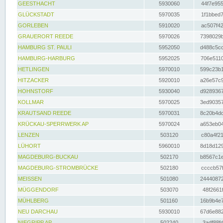
GEESTHACHT
5930060
44f7e955
GLÜCKSTADT
5970035
1f1bbed7
GORLEBEN
5910020
ac507f42
GRAUERORT REEDE
5970026
7398029b
HAMBURG ST. PAULI
5952050
d488c5cc
HAMBURG-HARBURG
5952025
706e5110
HETLINGEN
5970010
599c23b1
HITZACKER
5920010
a26e57c9
HOHNSTORF
5930040
d9289367
KOLLMAR
5970025
3ed90357
KRAUTSAND REEDE
5970031
8c20b4dc
KRÜCKAU-SPERRWERK AP
5970024
a653eb04
LENZEN
503120
c80a4f21
LÜHORT
5960010
8d18d129
MAGDEBURG-BUCKAU
502170
b8567c1e
MAGDEBURG-STROMBRÜCKE
502180
ccccb57f
MEISSEN
501080
24440872
MÜGGENDORF
503070
48f2661f
MÜHLBERG
501160
16b9b4e7
NEU DARCHAU
5930010
67d6e882
NIEGRIPP AP
502240
3adf88fd