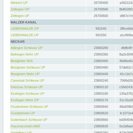
Wintrich UP
26700400
a392113c
Zeltingen OP
26700580
8b802863
Zeltingen UP
26700600
d867e7e9
MALZER KANAL
LIEBENWALDE OP
581540
3f8ceb6d
LIEBENWALDE UP
581550
a1cf60be
NECKAR
Aldingen Schleuse UP
23800280
dfdfb4ff
Beihingen Wehr UP
23800360
8a2e3048
Besigheim SKA
23800460
46d8ed02
Besigheim Schleuse UP
23800480
57db82c7
Besigheim Wehr UP
23800440
42c11b7a
Cannstatt Schleuse UP
23800240
7068d262
Deizisau Schleuse UP
23800120
c5b6243d
Esslingen Schleuse UP
23800180
130a3761
Esslingen Wehr OP
23800176
31c32a38
Feudenheim Schleuse UP
23800840
48a939b9
Gundelsheim UP
23800620
fc1072e4
Guttenbach Schleuse UP
23800660
bd36404b
Hassmersheim AMS
23800630
0e1b8ae0
Heidelberg UP
23800760
827b2685