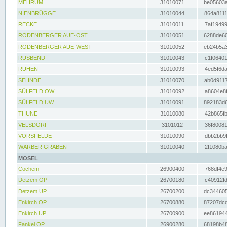
MEHRUM
31010071
be05603a
NIENBRÜGGE
31010044
864a8111
RECKE
31010011
7af19499
RODENBERGER AUE-OST
31010051
6288de60
RODENBERGER AUE-WEST
31010052
eb24b5a3
RUSBEND
31010043
c1f06401
RÜHEN
31010093
4ed5f6da
SEHNDE
31010070
ab0d9117
SÜLFELD OW
31010092
a8604e8f
SÜLFELD UW
31010091
892183d6
THUNE
31010080
42b865fb
VELSDORF
3101012
36f80081
VORSFELDE
31010090
dbb2bb9f
WARBER GRABEN
31010040
2f1080ba
MOSEL
Cochem
26900400
768df4e9
Detzem OP
26700180
c40912fd
Detzem UP
26700200
dc344605
Enkirch OP
26700880
87207dcd
Enkirch UP
26700900
ee861944
Fankel OP
26900280
68198b48