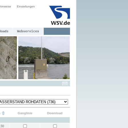
hinweise
Einstellungen
loads
Webservices
s
Ganglinie
Download
:30