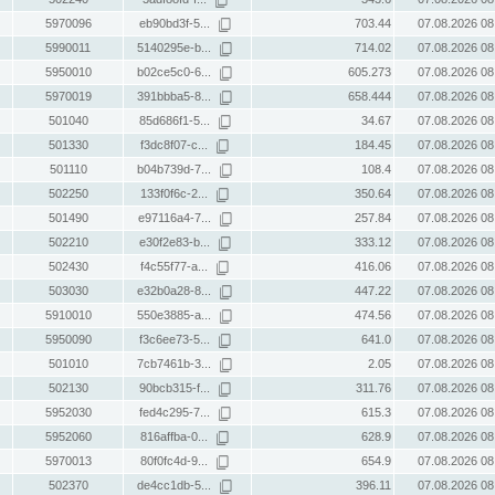
5970096
eb90bd3f-5...
703.44
07.08.2026 08
5990011
5140295e-b...
714.02
07.08.2026 08
5950010
b02ce5c0-6...
605.273
07.08.2026 08
5970019
391bbba5-8...
658.444
07.08.2026 08
501040
85d686f1-5...
34.67
07.08.2026 08
501330
f3dc8f07-c...
184.45
07.08.2026 08
501110
b04b739d-7...
108.4
07.08.2026 08
502250
133f0f6c-2...
350.64
07.08.2026 08
501490
e97116a4-7...
257.84
07.08.2026 08
502210
e30f2e83-b...
333.12
07.08.2026 08
502430
f4c55f77-a...
416.06
07.08.2026 08
503030
e32b0a28-8...
447.22
07.08.2026 08
5910010
550e3885-a...
474.56
07.08.2026 08
5950090
f3c6ee73-5...
641.0
07.08.2026 08
501010
7cb7461b-3...
2.05
07.08.2026 08
502130
90bcb315-f...
311.76
07.08.2026 08
5952030
fed4c295-7...
615.3
07.08.2026 08
5952060
816affba-0...
628.9
07.08.2026 08
5970013
80f0fc4d-9...
654.9
07.08.2026 08
502370
de4cc1db-5...
396.11
07.08.2026 08