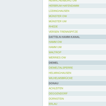
HENRICHENBURG UW
HERBRUM HAFENDAMM
LÜDINGHAUSEN
MÜNSTER OW
MÜNSTER UW
RHEDE
VERSEN TRENNSPITZE
DATTELN-HAMM-KANAL
HAMM OW
HAMM UW
WALTROP
WERRIES OW
DIEMEL
DIEMELTALSPERRE
HELMINGHAUSEN
WILHELMSBRÜCKE
DONAU
ACHLEITEN
DEGGENDORF
DÜRNSTEIN
ERLAU