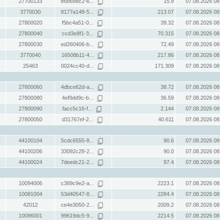
27700133
e6b68bc2-6...
15.9
07.08.2026 08
3770030
8177a148-5...
213.07
07.08.2026 08
27800020
f5bc4a51-0...
39.32
07.08.2026 08
27800040
ccd3e8f1-3...
70.315
07.08.2026 08
27800030
ed260406-b...
72.49
07.08.2026 08
3770040
16508b11-4...
217.86
07.08.2026 08
25463
0024cc40-d...
171.309
07.08.2026 08
27800060
4dbce62d-a...
38.72
07.08.2026 08
27800080
4ef9dd9c-b...
36.59
07.08.2026 08
27800090
facc5c16-f...
2.144
07.08.2026 08
27800050
d31767ef-2...
40.611
07.08.2026 08
44100104
5cdc6555-8...
90.6
07.08.2026 08
44100206
33092c28-2...
90.0
07.08.2026 08
44100024
7deedc21-2...
97.4
07.08.2026 08
10094006
c389c9e2-a...
2223.1
07.08.2026 08
10081004
53d40547-8...
2284.4
07.08.2026 08
42012
ce4e3050-2...
2009.2
07.08.2026 08
10096001
99619dc5-9...
2214.5
07.08.2026 08