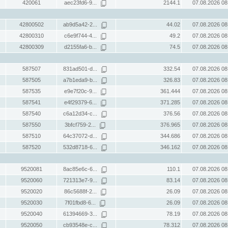
420061
aec23fd6-9...
2144.1
07.08.2026 08
42800502
ab9d5a42-2...
44.02
07.08.2026 08
42800310
c6e9f744-4...
49.2
07.08.2026 08
42800309
d2155fa6-b...
74.5
07.08.2026 08
587507
831ad501-d...
332.54
07.08.2026 08
587505
a7b1eda9-b...
326.83
07.08.2026 08
587535
e9e7f20c-9...
361.444
07.08.2026 08
587541
e4f29379-6...
371.285
07.08.2026 08
587540
c6a12d34-c...
376.56
07.08.2026 08
587550
3bfcf759-2...
376.965
07.08.2026 08
587510
64c37072-d...
344.686
07.08.2026 08
587520
532d8718-6...
346.162
07.08.2026 08
9520081
8ac85e6c-6...
110.1
07.08.2026 08
9520060
721313e7-9...
83.14
07.08.2026 08
9520020
86c5688f-2...
26.09
07.08.2026 08
9520030
7f01fbd8-6...
26.09
07.08.2026 08
9520040
61394669-3...
78.19
07.08.2026 08
9520050
cb93548e-c...
78.312
07.08.2026 08