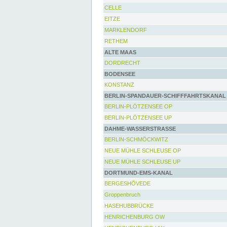
CELLE
EITZE
MARKLENDORF
RETHEM
ALTE MAAS
DORDRECHT
BODENSEE
KONSTANZ
BERLIN-SPANDAUER-SCHIFFFAHRTSKANAL
BERLIN-PLÖTZENSEE OP
BERLIN-PLÖTZENSEE UP
DAHME-WASSERSTRASSE
BERLIN-SCHMÖCKWITZ
NEUE MÜHLE SCHLEUSE OP
NEUE MÜHLE SCHLEUSE UP
DORTMUND-EMS-KANAL
BERGESHÖVEDE
Groppenbruch
HASEHUBBRÜCKE
HENRICHENBURG OW