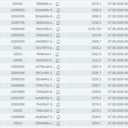
420091
f3bf0b0b-e...
2079.1
07.08.2026 08
10088003
616dd98e-8...
2256.9
07.08.2026 08
10046105
824a046b-9...
2458.3
07.08.2026 08
10090708
0fd56e0a-e...
2230.3
07.08.2026 08
10090408
560cf185-0...
2230.724
07.08.2026 08
10053009
296fc6d4-3...
2414.8
07.08.2026 08
10054500
c9409937-b...
2409.7
07.08.2026 08
42011
56178f74-b...
2015.2
07.08.2026 08
42013
ff44be4a-f...
1941.5
07.08.2026 08
42009
6b002fef-8...
2111.0
07.08.2026 08
10056302
e476bcad-b...
2397.4
07.08.2026 08
10091008
9f12c405-3...
2226.7
07.08.2026 08
10092000
33ceb441-2...
2225.2
07.08.2026 08
10068006
f768173a-7...
2350.7
07.08.2026 08
10078000
7fe63a95-8...
2305.5
07.08.2026 08
10061007
eebd633a-3...
2379.3
07.08.2026 08
10062000
7644f1d7-3...
2376.5
07.08.2026 08
42015
f7b5c3d3-3...
1879.2
07.08.2026 08
10089006
e6d68ab7-5...
2249.5
07.08.2026 08
42014
35846b8b-e...
1894.7
07.08.2026 08