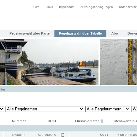
Hilfe
Links
Impressum
Nutzungsbedingungen
Datenschutz
Pegelauswahl über Karte
Pegelauswahl über Tabelle
Abo
Down
tter
Nummer
UUID
Flusskilometer
Messwerte bi
48900102
522286e2-b...
58.71
07.08.2026 08