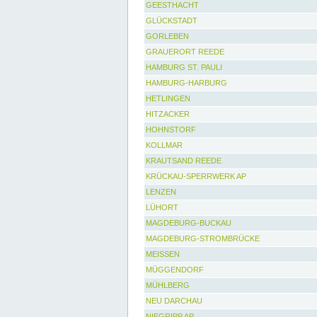
GEESTHACHT
GLÜCKSTADT
GORLEBEN
GRAUERORT REEDE
HAMBURG ST. PAULI
HAMBURG-HARBURG
HETLINGEN
HITZACKER
HOHNSTORF
KOLLMAR
KRAUTSAND REEDE
KRÜCKAU-SPERRWERK AP
LENZEN
LÜHORT
MAGDEBURG-BUCKAU
MAGDEBURG-STROMBRÜCKE
MEISSEN
MÜGGENDORF
MÜHLBERG
NEU DARCHAU
NIEGRIPP AP