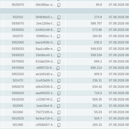
9520070
00e386ac-e...
99.8
07.08.2026 08
502010
094b96e5-c...
274.8
07.08.2026 08
5930070
2ee12b9a-f...
588.787
07.08.2026 08
5930050
b3492c68-8...
573.86
07.08.2026 08
502070
939f82ec-1...
294.82
07.08.2026 08
5952065
bacb459b-0...
635.0
07.08.2026 08
5930020
6aa1cd8e-e...
549.633
07.08.2026 08
5930033
33e0bce0-1...
558.534
07.08.2026 08
5970050
610ab204-d...
684.2
07.08.2026 08
5970094
d4f5f719-8...
695.214
07.08.2026 08
5952020
ae1b91d0-e...
609.9
07.08.2026 08
501470
1ce53a59-3...
236.31
07.08.2026 08
5950070
e6b42536-6...
634.42
07.08.2026 08
5990020
aad49293-2...
724.0
07.08.2026 08
5910030
c233674f-2...
509.35
07.08.2026 08
502000
1edc5fa4-8...
261.16
07.08.2026 08
501060
70272185-b...
55.63
07.08.2026 08
5910025
6e3ea719-4...
504.7
07.08.2026 08
501390
c093b557-4...
200.15
07.08.2026 08