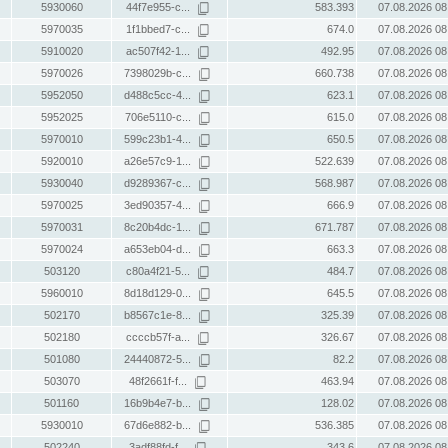
5930060
44f7e955-c...
583.393
07.08.2026 08
5970035
1f1bbed7-c...
674.0
07.08.2026 08
5910020
ac507f42-1...
492.95
07.08.2026 08
5970026
7398029b-c...
660.738
07.08.2026 08
5952050
d488c5cc-4...
623.1
07.08.2026 08
5952025
706e5110-c...
615.0
07.08.2026 08
5970010
599c23b1-4...
650.5
07.08.2026 08
5920010
a26e57c9-1...
522.639
07.08.2026 08
5930040
d9289367-c...
568.987
07.08.2026 08
5970025
3ed90357-4...
666.9
07.08.2026 08
5970031
8c20b4dc-1...
671.787
07.08.2026 08
5970024
a653eb04-d...
663.3
07.08.2026 08
503120
c80a4f21-5...
484.7
07.08.2026 08
5960010
8d18d129-0...
645.5
07.08.2026 08
502170
b8567c1e-8...
325.39
07.08.2026 08
502180
ccccb57f-a...
326.67
07.08.2026 08
501080
24440872-5...
82.2
07.08.2026 08
503070
48f2661f-f...
463.94
07.08.2026 08
501160
16b9b4e7-b...
128.02
07.08.2026 08
5930010
67d6e882-b...
536.385
07.08.2026 08
502240
3adf88fd-f...
343.6
07.08.2026 08