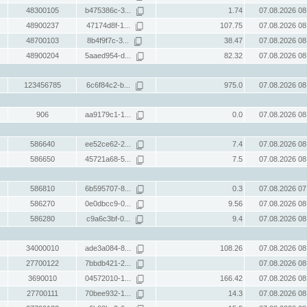
48300105
b475386c-3...
1.74
07.08.2026 08
48900237
47174d8f-1...
107.75
07.08.2026 08
48700103
8b4f9f7c-3...
38.47
07.08.2026 08
48900204
5aaed954-d...
82.32
07.08.2026 08
123456785
6c6f84c2-b...
975.0
07.08.2026 08
906
aa9179c1-1...
0.0
07.08.2026 08
586640
ee52ce62-2...
7.4
07.08.2026 08
586650
45721a68-5...
7.5
07.08.2026 08
586810
6b595707-8...
0.3
07.08.2026 07
586270
0e0dbcc9-0...
9.56
07.08.2026 08
586280
c9a6c3bf-0...
9.4
07.08.2026 08
34000010
ade3a084-8...
108.26
07.08.2026 08
27700122
7bbdb421-2...
07.08.2026 08
3690010
04572010-1...
166.42
07.08.2026 08
27700111
70bee932-1...
14.3
07.08.2026 08