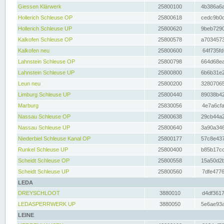
Giessen Klärwerk
25800100
4b386a6a
Hollerich Schleuse OP
25800618
cedc9b0c
Hollerich Schleuse UP
25800620
9beb7290
Kalkofen Schleuse OP
25800578
a7034573
Kalkofen neu
25800600
64f735fd
Lahnstein Schleuse OP
25800798
664d68ea
Lahnstein Schleuse UP
25800800
6b6b31e2
Leun neu
25800200
32807065
Limburg Schleuse UP
25800440
89038b42
Marburg
25830056
4e7a6cfa
Nassau Schleuse OP
25800638
29cb44a2
Nassau Schleuse UP
25800640
3a90a346
Niederbiel Schleuse Kanal OP
25800177
57c8e437
Runkel Schleuse UP
25800400
b85b17cc
Scheidt Schleuse OP
25800558
15a50d2b
Scheidt Schleuse UP
25800560
7dfe4776
LEDA
DREYSCHLOOT
3880010
d4df3617
LEDASPERRWERK UP
3880050
5e6ae93a
LEINE