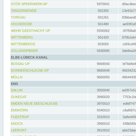
STÖR-SPERRWERK AP
5970041
d9acdbec
TANGERMÜNDE
502350
13e91b77
TORGAU
501261
83bbaedb
VOCKERODE
501480
ae93f2a5
WEHR GEESTHACHT UP
5930062
0f7f58a8
WITTENBERG
501420
070b1eb4
WITTENBERGE
503050
cbf3cd49
ZOLLENSPIEKER
5930090
3de8ea26
ELBE-LÜBECK-KANAL
BÜSSAU UP
9669040
bf7bb8e8
DONNERSCHLEUSE OP
9660049
45634232
MÖLLN
9660050
46644438
EMS
DALUM
3550040
ad357e52
DUKEGAT
3990020
7753c1fa
EMDEN NEUE SEESCHLEUSE
3970010
edfdf747
EMSHÖRN
9340010
c8af067c
FUESTRUP
3310010
3a8ed45f
KNOCK
3990010
438b565e
LEERORT
3910010
abb23dad