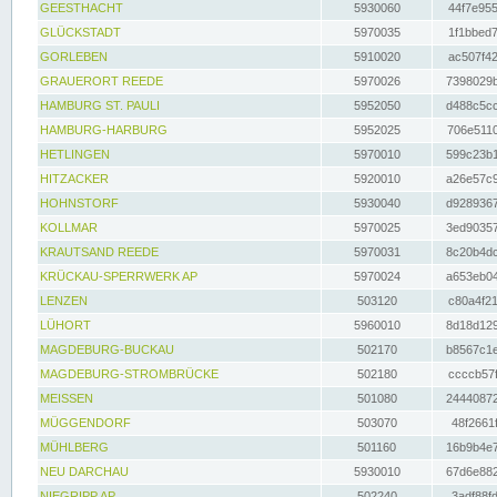
GEESTHACHT
5930060
44f7e955
GLÜCKSTADT
5970035
1f1bbed7
GORLEBEN
5910020
ac507f42
GRAUERORT REEDE
5970026
7398029b
HAMBURG ST. PAULI
5952050
d488c5cc
HAMBURG-HARBURG
5952025
706e5110
HETLINGEN
5970010
599c23b1
HITZACKER
5920010
a26e57c9
HOHNSTORF
5930040
d9289367
KOLLMAR
5970025
3ed90357
KRAUTSAND REEDE
5970031
8c20b4dc
KRÜCKAU-SPERRWERK AP
5970024
a653eb04
LENZEN
503120
c80a4f21
LÜHORT
5960010
8d18d129
MAGDEBURG-BUCKAU
502170
b8567c1e
MAGDEBURG-STROMBRÜCKE
502180
ccccb57f
MEISSEN
501080
24440872
MÜGGENDORF
503070
48f2661f
MÜHLBERG
501160
16b9b4e7
NEU DARCHAU
5930010
67d6e882
NIEGRIPP AP
502240
3adf88fd