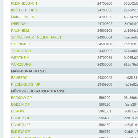
KLEINHEUBACH
24700200
355b02d2
KROTZENBURG
24700335
27eed51b
MAINFLINGEN
24700325
4627475d
OBERNAU
24700302
3c7cfb10
RAUNHEIM
24900108
db1684c1
SCHWEINFURT NEUER HAFEN
24300304
42ecae60
STEINBACH
24500100
1ed983c3
TRUNSTADT
24300202
a77aad00
WERTHEIM
24709089
0e065a22
WÜRZBURG
24300600
915d76e1
MAIN-DONAU-KANAL
BAMBERG
24300042
ff02f181
RIEDENBURG_UP
13409200
4a69e82e
MÜRITZ-ELDE-WASSERSTRASSE
BARKOW OP
596100
06d86c6b
BOBZIN OP
596120
faefa284
BUROW
5961601
a68cf527
DÖMITZ OP
596450
ec8188ee
DÖMITZ UP
596460
ad3a51da
ELDENA OP
596370
0fab94c7