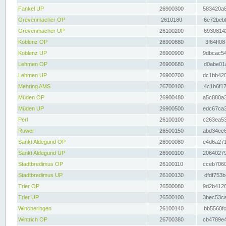
Fankel UP
26900300
583420a8
Grevenmacher OP
2610180
6e72bebf
Grevenmacher UP
26100200
69308142
Koblenz OP
26900880
3f64ff08
Koblenz UP
26900900
9dbcac54
Lehmen OP
26900680
d0abe01a
Lehmen UP
26900700
dc1bb420
Mehring AMS
26700100
4c1b6f17
Müden OP
26900480
a5c880a3
Müden UP
26900500
edc67ca3
Perl
26100100
c263ea53
Ruwer
26500150
abd34ee6
Sankt Aldegund OP
26900080
e4d6a271
Sankt Aldegund UP
26900100
20640279
Stadtbredimus OP
26100110
cceb7060
Stadtbredimus UP
26100130
dfdf753b
Trier OP
26500080
9d2b4126
Trier UP
26500100
3bec53ca
Wincheringen
26100140
bb5560fc
Wintrich OP
26700380
cb4789e4