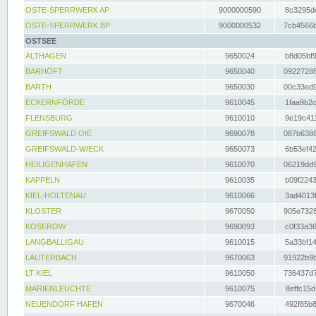
OSTE-SPERRWERK AP
9000000590
8c3295dc
OSTE-SPERRWERK BP
9000000532
7cb4566b
OSTSEE
ALTHAGEN
9650024
b8d05bf9
BARHÖFT
9650040
09227288
BARTH
9650030
00c33ed9
ECKERNFÖRDE
9610045
1faa9b2c
FLENSBURG
9610010
9e19c411
GREIFSWALD OIE
9690078
087b6386
GREIFSWALD-WIECK
9650073
6b53ef42
HEILIGENHAFEN
9610070
06219dd9
KAPPELN
9610035
b09f2243
KIEL-HOLTENAU
9610066
3ad4013f
KLOSTER
9670050
905e7328
KOSEROW
9690093
c0f33a36
LANGBALLIGAU
9610015
5a33bf14
LAUTERBACH
9670063
91922b9b
LT KIEL
9610050
736437d7
MARIENLEUCHTE
9610075
8effc15d
NEUENDORF HAFEN
9670046
492f85b8