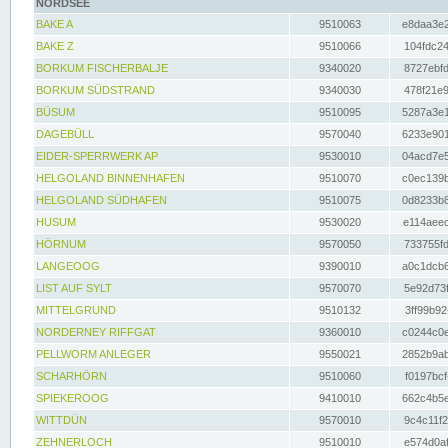
NORDSEE
BAKE A
9510063
e8daa3e2
BAKE Z
9510066
104fdc24
BORKUM FISCHERBALJE
9340020
8727ebfd
BORKUM SÜDSTRAND
9340030
478f21e9
BÜSUM
9510095
5287a3e1
DAGEBÜLL
9570040
6233e901
EIDER-SPERRWERK AP
9530010
04acd7e5
HELGOLAND BINNENHAFEN
9510070
c0ec139b
HELGOLAND SÜDHAFEN
9510075
0d8233b8
HUSUM
9530020
e114aeec
HÖRNUM
9570050
733755fd
LANGEOOG
9390010
a0c1dcb6
LIST AUF SYLT
9570070
5e92d73f
MITTELGRUND
9510132
3ff99b92
NORDERNEY RIFFGAT
9360010
c0244c0e
PELLWORM ANLEGER
9550021
2852b9ab
SCHARHÖRN
9510060
f0197bcf
SPIEKEROOG
9410010
662c4b5e
WITTDÜN
9570010
9c4c11f2
ZEHNERLOCH
9510010
e574d0af