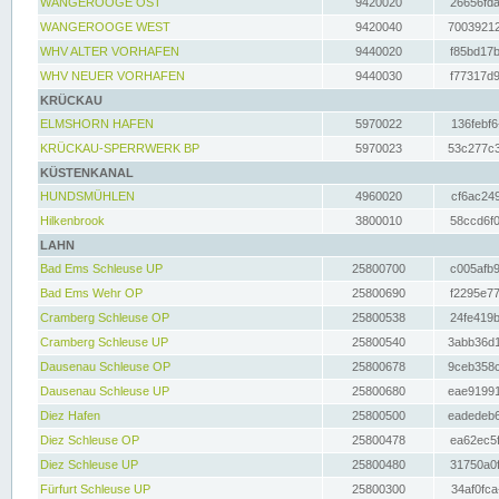
WANGEROOGE OST
9420020
26656fda
WANGEROOGE WEST
9420040
70039212
WHV ALTER VORHAFEN
9440020
f85bd17b
WHV NEUER VORHAFEN
9440030
f77317d9
KRÜCKAU
ELMSHORN HAFEN
5970022
136febf6
KRÜCKAU-SPERRWERK BP
5970023
53c277c3
KÜSTENKANAL
HUNDSMÜHLEN
4960020
cf6ac249
Hilkenbrook
3800010
58ccd6f0
LAHN
Bad Ems Schleuse UP
25800700
c005afb9
Bad Ems Wehr OP
25800690
f2295e77
Cramberg Schleuse OP
25800538
24fe419b
Cramberg Schleuse UP
25800540
3abb36d1
Dausenau Schleuse OP
25800678
9ceb358c
Dausenau Schleuse UP
25800680
eae91991
Diez Hafen
25800500
eadedeb6
Diez Schleuse OP
25800478
ea62ec5f
Diez Schleuse UP
25800480
31750a0f
Fürfurt Schleuse UP
25800300
34af0fca