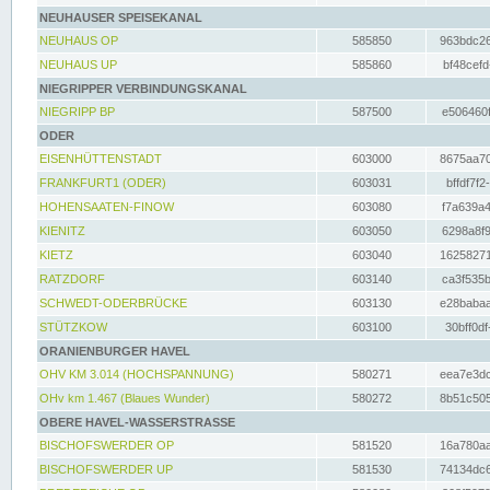
NEUHAUSER SPEISEKANAL
NEUHAUS OP
585850
963bdc26
NEUHAUS UP
585860
bf48cefd
NIEGRIPPER VERBINDUNGSKANAL
NIEGRIPP BP
587500
e506460f
ODER
EISENHÜTTENSTADT
603000
8675aa70
FRANKFURT1 (ODER)
603031
bffdf7f2
HOHENSAATEN-FINOW
603080
f7a639a4
KIENITZ
603050
6298a8f9
KIETZ
603040
16258271
RATZDORF
603140
ca3f535b
SCHWEDT-ODERBRÜCKE
603130
e28babaa
STÜTZKOW
603100
30bff0df
ORANIENBURGER HAVEL
OHV KM 3.014 (HOCHSPANNUNG)
580271
eea7e3dc
OHv km 1.467 (Blaues Wunder)
580272
8b51c505
OBERE HAVEL-WASSERSTRASSE
BISCHOFSWERDER OP
581520
16a780aa
BISCHOFSWERDER UP
581530
74134dc6