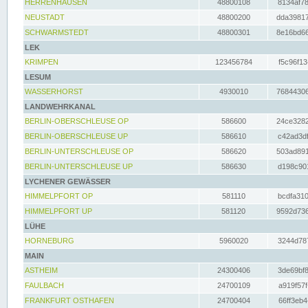
HERRENHAUSEN
48800108
8134af78
NEUSTADT
48800200
dda39817
SCHWARMSTEDT
48800301
8e16bd66
LEK
KRIMPEN
123456784
f5c96f13
LESUM
WASSERHORST
4930010
76844306
LANDWEHRKANAL
BERLIN-OBERSCHLEUSE OP
586600
24ce3282
BERLIN-OBERSCHLEUSE UP
586610
c42ad3df
BERLIN-UNTERSCHLEUSE OP
586620
503ad891
BERLIN-UNTERSCHLEUSE UP
586630
d198c901
LYCHENER GEWÄSSER
HIMMELPFORT OP
581110
bcdfa310
HIMMELPFORT UP
581120
9592d736
LÜHE
HORNEBURG
5960020
3244d787
MAIN
ASTHEIM
24300406
3de69bf8
FAULBACH
24700109
a919f57f
FRANKFURT OSTHAFEN
24700404
66ff3eb4