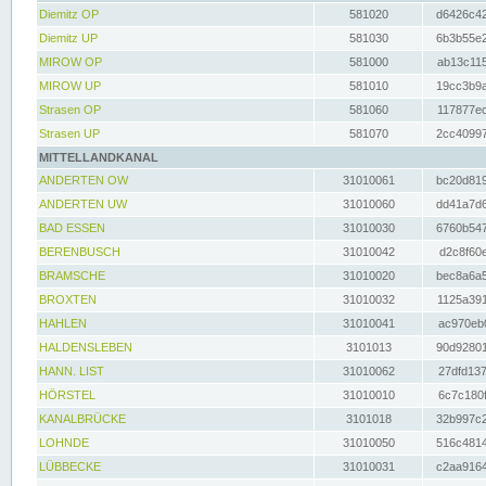
Diemitz OP
581020
d6426c42
Diemitz UP
581030
6b3b55e2
MIROW OP
581000
ab13c115
MIROW UP
581010
19cc3b9a
Strasen OP
581060
117877ec
Strasen UP
581070
2cc40997
MITTELLANDKANAL
ANDERTEN OW
31010061
bc20d819
ANDERTEN UW
31010060
dd41a7d6
BAD ESSEN
31010030
6760b547
BERENBUSCH
31010042
d2c8f60e
BRAMSCHE
31010020
bec8a6a5
BROXTEN
31010032
1125a391
HAHLEN
31010041
ac970eb0
HALDENSLEBEN
3101013
90d92801
HANN. LIST
31010062
27dfd137
HÖRSTEL
31010010
6c7c180f
KANALBRÜCKE
3101018
32b997c2
LOHNDE
31010050
516c4814
LÜBBECKE
31010031
c2aa9164