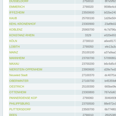
DÜSSELDORF
2750010
8f7e5f92
EMMERICH
2790020
9598e4cb
IFFEZHEIM
23500600
b02be240
KAUB
25700100
1d26e504
KEHL-KRONENHOF
23300900
23af9b02
KOBLENZ
25900700
4c7d796a
KONSTANZ-RHEIN
3329
e020e651
KÖLN
2730010
a6ee8177
LOBITH
2790050
efe13a3d
MAINZ
25100100
a37a9aa3
MANNHEIM
23700700
57090802
MAXAU
23700200
b6c6d5c8
NIERSTEIN-OPPENHEIM
23900600
d28e7ed1
Neuwied Stadt
27100370
dc407f1e
OBERWINTER
27100700
b45359df
OESTRICH
25100300
665be0fe
OTTENHEIM
23300800
787e5d63
PANNERDENSE KOP
2790060
3046493f
PHILIPPSBURG
23700500
88e972e1
PLITTERSDORF
23500700
6b774802
REES
2790010
2f025389