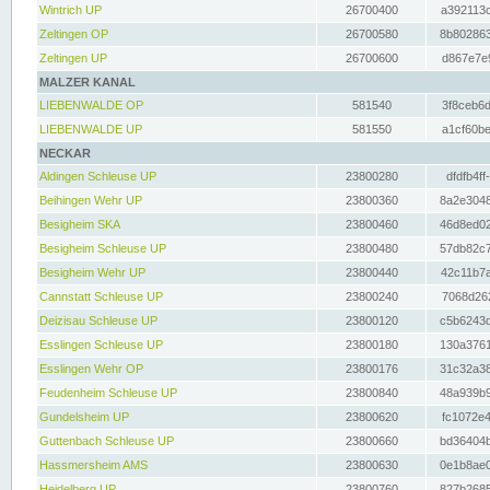
Wintrich UP
26700400
a392113c
Zeltingen OP
26700580
8b802863
Zeltingen UP
26700600
d867e7e9
MALZER KANAL
LIEBENWALDE OP
581540
3f8ceb6d
LIEBENWALDE UP
581550
a1cf60be
NECKAR
Aldingen Schleuse UP
23800280
dfdfb4ff
Beihingen Wehr UP
23800360
8a2e3048
Besigheim SKA
23800460
46d8ed02
Besigheim Schleuse UP
23800480
57db82c7
Besigheim Wehr UP
23800440
42c11b7a
Cannstatt Schleuse UP
23800240
7068d262
Deizisau Schleuse UP
23800120
c5b6243d
Esslingen Schleuse UP
23800180
130a3761
Esslingen Wehr OP
23800176
31c32a38
Feudenheim Schleuse UP
23800840
48a939b9
Gundelsheim UP
23800620
fc1072e4
Guttenbach Schleuse UP
23800660
bd36404b
Hassmersheim AMS
23800630
0e1b8ae0
Heidelberg UP
23800760
827b2685