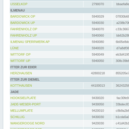
IJSSELKOP
2790070
bbaefa8e
ILMENAU
BARDOWICK OP
5940029
07830b68
BARDOWICK UP
5940030
a238b70f
FAHRENHOLZ OP
5940070
c33c3667
FAHRENHOLZ UP
5940060
bb62b28f
ILMENAU SPERRWERK AP
5940080
6b05e8dc
LÜNE
5940020
d7a8df36
WITTORF OP
5940049
eb3d4195
WITTORF UP
5940050
308c39b6
ITTER ZUR EDER
HERZHAUSEN
42800218
855205e7
ITTER ZUR DIEMEL
KOTTHAUSEN
44100013
36243256
JADE
HOOKSIELPLATE
9430020
fac30fe9
JADE-WESER-PORT
9430050
33bdec83
MELLUMPLATE
9420010
c8b9a2b6
SCHILLIG
9430030
b1cda5a0
WANGEROOGE NORD
9420030
c41d42b1