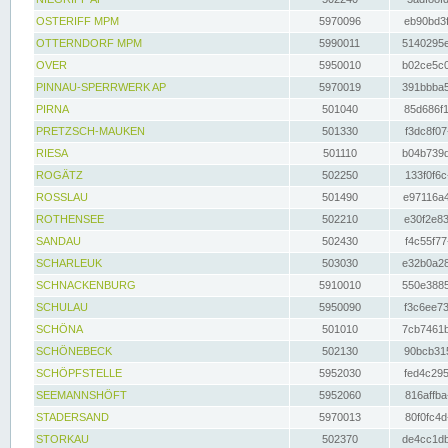
OSTERIFF MPM
5970096
eb90bd3f
OTTERNDORF MPM
5990011
5140295e
OVER
5950010
b02ce5c0
PINNAU-SPERRWERK AP
5970019
391bbba5
PIRNA
501040
85d686f1
PRETZSCH-MAUKEN
501330
f3dc8f07
RIESA
501110
b04b739d
ROGÄTZ
502250
133f0f6c
ROSSLAU
501490
e97116a4
ROTHENSEE
502210
e30f2e83
SANDAU
502430
f4c55f77
SCHARLEUK
503030
e32b0a28
SCHNACKENBURG
5910010
550e3885
SCHULAU
5950090
f3c6ee73
SCHÖNA
501010
7cb7461b
SCHÖNEBECK
502130
90bcb315
SCHÖPFSTELLE
5952030
fed4c295
SEEMANNSHÖFT
5952060
816affba
STADERSAND
5970013
80f0fc4d
STORKAU
502370
de4cc1db