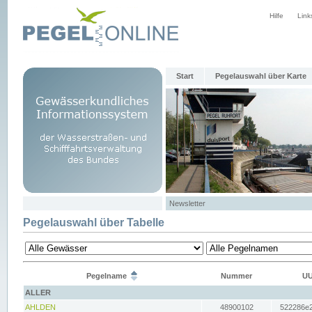
Hilfe
Link
Start
Pegelauswahl über Karte
Newsletter
Pegelauswahl über Tabelle
Pegelname
Nummer
UU
ALLER
AHLDEN
48900102
522286e2