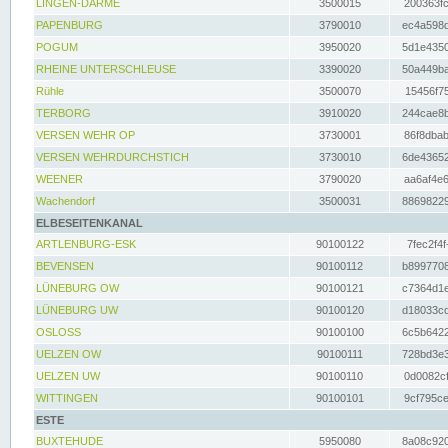
LINGEN-DARME
3500015
200363fc
PAPENBURG
3790010
ec4a598d
POGUM
3950020
5d1e4350
RHEINE UNTERSCHLEUSE
3390020
50a449ba
Rühle
3500070
15456f75
TERBORG
3910020
244cae8b
VERSEN WEHR OP
3730001
86f8dbab
VERSEN WEHRDURCHSTICH
3730010
6de43652
WEENER
3790020
aa6af4e6
Wachendorf
3500031
88698229
ELBESEITENKANAL
ARTLENBURG-ESK
90100122
7fec2f4f
BEVENSEN
90100112
b8997708
LÜNEBURG OW
90100121
c7364d1e
LÜNEBURG UW
90100120
d18033cd
OSLOSS
90100100
6c5b6422
UELZEN OW
90100111
728bd3e3
UELZEN UW
90100110
0d0082cf
WITTINGEN
90100101
9cf795ce
ESTE
BUXTEHUDE
5950080
8a08c920