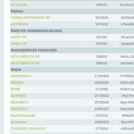
POTSDAM
580412
5e10e1e7
PINNAU
PINNAU-SPERRWERK BP
5970018
26259e8f
UETERSEN
5970016
575da86f
PAREYER VERBINDUNGSKANAL
PAREY EP
502300
25ca1bef
PAREY UP
587530
bafddcbf
RHEINSBERGER GEWÄSSER
WOLFSBRUCH OP
589000
4d00c13e
WOLFSBRUCH UP
589010
3d43a8d7
RHEIN
ANDERNACH
27100400
5735892a
BINGEN
25300200
0309cd61
BONN
2710080
593647aa
BOPPARD
25700500
2ff6379d
BRAUBACH
25700600
d6dc44d1
BREISACH
23300320
9da1ad2b
Basel-Rheinhalle
2310010
94f6eff1
Bodenheim
23900620
f6be7857
DUISBURG-RUHRORT
2770010
c0f51e35