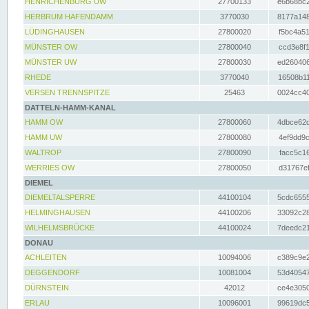
HENRICHENBURG UW
27700133
e6b68bc2
HERBRUM HAFENDAMM
3770030
8177a148
LÜDINGHAUSEN
27800020
f5bc4a51
MÜNSTER OW
27800040
ccd3e8f1
MÜNSTER UW
27800030
ed260406
RHEDE
3770040
16508b11
VERSEN TRENNSPITZE
25463
0024cc40
DATTELN-HAMM-KANAL
HAMM OW
27800060
4dbce62d
HAMM UW
27800080
4ef9dd9c
WALTROP
27800090
facc5c16
WERRIES OW
27800050
d31767ef
DIEMEL
DIEMELTALSPERRE
44100104
5cdc6555
HELMINGHAUSEN
44100206
33092c28
WILHELMSBRÜCKE
44100024
7deedc21
DONAU
ACHLEITEN
10094006
c389c9e2
DEGGENDORF
10081004
53d40547
DÜRNSTEIN
42012
ce4e3050
ERLAU
10096001
99619dc5