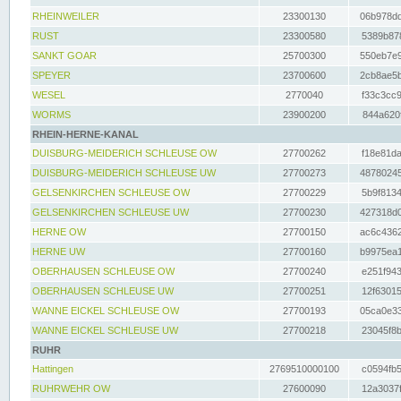
RHEINWEILER
23300130
06b978dd
RUST
23300580
5389b878
SANKT GOAR
25700300
550eb7e9
SPEYER
23700600
2cb8ae5b
WESEL
2770040
f33c3cc9
WORMS
23900200
844a620f
RHEIN-HERNE-KANAL
DUISBURG-MEIDERICH SCHLEUSE OW
27700262
f18e81da
DUISBURG-MEIDERICH SCHLEUSE UW
27700273
48780245
GELSENKIRCHEN SCHLEUSE OW
27700229
5b9f8134
GELSENKIRCHEN SCHLEUSE UW
27700230
427318d0
HERNE OW
27700150
ac6c4362
HERNE UW
27700160
b9975ea1
OBERHAUSEN SCHLEUSE OW
27700240
e251f943
OBERHAUSEN SCHLEUSE UW
27700251
12f63015
WANNE EICKEL SCHLEUSE OW
27700193
05ca0e33
WANNE EICKEL SCHLEUSE UW
27700218
23045f8b
RUHR
Hattingen
2769510000100
c0594fb5
RUHRWEHR OW
27600090
12a3037f