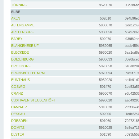
TÖNNING
9520070
00e386ac
ELBE
AKEN
502010
094b96e5
ALTENGAMME
5930070
2ee12b9a
ARTLENBURG
5930050
b3492c68
BARBY
502070
939f82ec
BLANKENESE UF
5952065
bacb459b
BLECKEDE
5930020
6aa1cd8e
BOIZENBURG
5930033
33e0bce0
BROKDORF
5970050
610ab204
BRUNSBÜTTEL MPM
5970094
d4f5f719
BUNTHAUS
5952020
ae1b91d0
COSWIG
501470
1ce53a59
CRANZ
5950070
e6b42536
CUXHAVEN STEUBENHÖFT
5990020
aad49293
DAMNATZ
5910030
c233674f
DESSAU
502000
1edc5fa4
DRESDEN
501060
70272185
DÖMITZ
5910025
6e3ea719
ELSTER
501390
c093b557