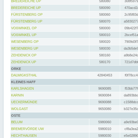
BREDEREICHE OP
580080
308f5979
BREDEREICHE UP
580090
470acd2a
FÜRSTENBERG OP
580060
2c95f83d
FÜRSTENBERG UP
580070
a5830277
VOßWINKEL OP
580000
09b422f7
VOßWINKEL UP
580010
2bcef51a
WESENBERG OP
580020
7909d3f7
WESENBERG UP
580030
da3b5de9
ZEHDENICK OP
580160
a9b8e24c
ZEHDENICK UP
580170
721d7dbf
ORKE
DALWIGKSTHAL
42840453
f0f78cc4
KLEINES HAFF
KARLSHAGEN
9690085
f53bb77f
KARNIN
9690084
da893bbd
UECKERMÜNDE
9690088
c1588dcc
WOLGAST
9650080
b327e35c
OSTE
BELUM
5980060
a9e93be0
BREMERVÖRDE UW
5980010
cf8a3ea2
HECHTHAUSEN
5980030
e5e02890