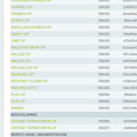
FINDENWIRUNSHIER OP
596410
a5902c55
GARWITZ UP
596230
12499527
GRABOW OP
596330
db4a69b2
GÜRITZ OP
596350
956ce5ff
KLEIN LAASCH WEHR OP
596300
25530a3e
LEWITZ OP
596250
7bbd90ad
LÜBZ OP
596140
d75442cf
MALCHOW WEHR OP
596200
bccaacb3
MALLISS OP
596390
497c29ee
MALLISS UP
596400
a64918a6
NEU KALLISS OP
596430
30739ff3
NEUBURG OP
596160
541c508a
NEUSTADT GLEWE OP
596280
c4381eb3
PARCHIM GÜTE
5961801
3dec3921
PLAU OP
596080
3ffddb2c
PLAU UP
596090
506e6b03
WAREN
596030
bd317edd
MÜGGELSPREE
GROSSE TRÄNKE WEHR OP
582660
81630fdd
GROSSE TRÄNKE WEHR UP
582670
cfad4ee5
MÜRITZ-HAVEL-WASSERSTRASSE