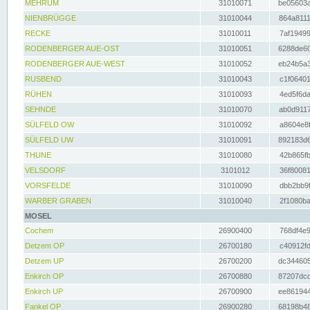
MEHRUM
31010071
be05603a
NIENBRÜGGE
31010044
864a8111
RECKE
31010011
7af19499
RODENBERGER AUE-OST
31010051
6288de60
RODENBERGER AUE-WEST
31010052
eb24b5a3
RUSBEND
31010043
c1f06401
RÜHEN
31010093
4ed5f6da
SEHNDE
31010070
ab0d9117
SÜLFELD OW
31010092
a8604e8f
SÜLFELD UW
31010091
892183d6
THUNE
31010080
42b865fb
VELSDORF
3101012
36f80081
VORSFELDE
31010090
dbb2bb9f
WARBER GRABEN
31010040
2f1080ba
MOSEL
Cochem
26900400
768df4e9
Detzem OP
26700180
c40912fd
Detzem UP
26700200
dc344605
Enkirch OP
26700880
87207dcd
Enkirch UP
26700900
ee861944
Fankel OP
26900280
68198b48