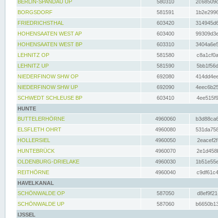
BERLIN-SPANDAU UP
580310
2c68509c
BORGSDORF
581591
1b2e2996
FRIEDRICHSTHAL
603420
314945d6
HOHENSAATEN WEST AP
603400
99309d3e
HOHENSAATEN WEST BP
603310
3404a6e5
LEHNITZ OP
581580
c8a1cf0a
LEHNITZ UP
581590
5bb1f56d
NIEDERFINOW SHW OP
692080
414dd4ee
NIEDERFINOW SHW UP
692090
4eec6b25
SCHWEDT SCHLEUSE BP
603410
4ee515f9
HUNTE
BUTTELERHÖRNE
4960060
b3d88ca6
ELSFLETH OHRT
4960080
531da758
HOLLERSIEL
4960050
2eacef2f
HUNTEBRÜCK
4960070
2e1d458b
OLDENBURG-DRIELAKE
4960030
1b51e55e
REITHÖRNE
4960040
c9df61c4
HAVELKANAL
SCHÖNWALDE OP
587050
d8ef9f21
SCHÖNWALDE UP
587060
b6650b13
IJSSEL