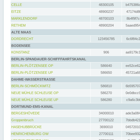
CELLE
48300105
b475386c
EITZE
48900237
47174d8f
MARKLENDORF
48700103
8b4f9f7c
RETHEM
48900204
5aaed954
ALTE MAAS
DORDRECHT
123456785
6c6f84c2
BODENSEE
KONSTANZ
906
aa9179c1
BERLIN-SPANDAUER-SCHIFFFAHRTSKANAL
BERLIN-PLÖTZENSEE OP
586640
ee52ce62
BERLIN-PLÖTZENSEE UP
586650
45721a68
DAHME-WASSERSTRASSE
BERLIN-SCHMÖCKWITZ
586810
6b595707
NEUE MÜHLE SCHLEUSE OP
586270
0e0dbcc9
NEUE MÜHLE SCHLEUSE UP
586280
c9a6c3bf
DORTMUND-EMS-KANAL
BERGESHÖVEDE
34000010
ade3a084
Groppenbruch
27700122
7bbdb421
HASEHUBBRÜCKE
3690010
04572010
HENRICHENBURG OW
27700111
70bee932