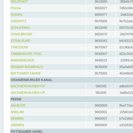
NEUSTADT
9610080
3f0b6b74
Prerow
9650027
7d50c68c
RUDEN
9690077
1fa822e6
SASSNITZ
9670065
9e7b2a4d
SCHLESWIG
9610040
09370c05
STAHLBRODE
9650070
340707f4
STRALSUND
9650043
b9163121
THIESSOW
9670067
d1c9bb3c
TIMMENDORF POEL
9630007
d22c341b
WARNEMÜNDE
9640015
220ff4c6
WISMAR-BAUMHAUS
9630008
95a0ab45
WITTOWER FÄHRE
9670055
4b348b56
ORANIENBURGER KANAL
SACHSENHAUSEN OP
580240
adbd3144
SACHSENHAUSEN UP
581840
0a6fe221
PEENE
AALBUDE
9660009
8ba772ed
ANKLAM
9660001
22fd01e0
DEMMIN
9660007
b7e238e8
JARMEN
9660005
a3328262
POTSDAMER HAVEL