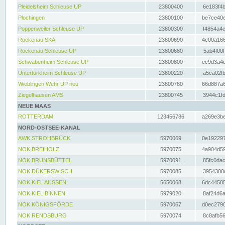
Pleidelsheim Schleuse UP
23800400
6e183f4b
Plochingen
23800100
be7ce40e
Poppenweiler Schleuse UP
23800300
f4854a4c
Rockenau SKA
23800690
4c00a166
Rockenau Schleuse UP
23800680
5ab4f00f
Schwabenheim Schleuse UP
23800800
ec9d3a4d
Untertürkheim Schleuse UP
23800220
a5ca02fb
Wieblingen Wehr UP neu
23800780
66d887a6
Ziegelhausen AMS
23800745
3944c1fd
NEUE MAAS
ROTTERDAM
123456786
a269e3be
NORD-OSTSEE-KANAL
AWK STROHBRÜCK
5970069
0e192297
NOK BREIHOLZ
5970075
4a904d59
NOK BRUNSBÜTTEL
5970091
85fc0dac
NOK DÜKERSWISCH
5970085
3954300d
NOK KIEL AUSSEN
5650068
6dc44585
NOK KIEL BINNEN
5979020
8af24d6a
NOK KÖNIGSFÖRDE
5970067
d0ec2790
NOK RENDSBURG
5970074
8c8afb56