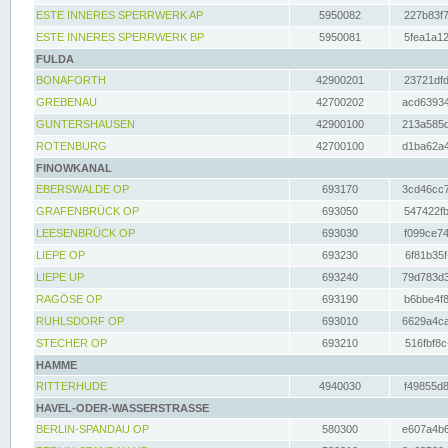
ESTE INNERES SPERRWERK AP
5950082
227b83f7
ESTE INNERES SPERRWERK BP
5950081
5fea1a12
FULDA
BONAFORTH
42900201
23721dfd
GREBENAU
42700202
acd63934
GUNTERSHAUSEN
42900100
213a585d
ROTENBURG
42700100
d1ba62a4
FINOWKANAL
EBERSWALDE OP
693170
3cd46cc7
GRAFENBRÜCK OP
693050
547422fb
LEESENBRÜCK OP
693030
f099ce74
LIEPE OP
693230
6f81b35f
LIEPE UP
693240
79d783d3
RAGÖSE OP
693190
b6bbe4f8
RUHLSDORF OP
693010
6629a4ca
STECHER OP
693210
516fbf8c
HAMME
RITTERHUDE
4940030
f49855d8
HAVEL-ODER-WASSERSTRASSE
BERLIN-SPANDAU OP
580300
e607a4b6