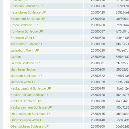
Heilbronn Schleuse UP
23800560
f77df170
Hessigheim Schleuse UP
23800420
23517de9
Hirschhorn Schleuse UP
23800700
acf505dd
Hofen Schleuse UP
23800260
cf2af1a4
Horkheim Schleuse UP
23800557
b76bf04c
Horkheim Wehr UP
23800520
d9b441a5
Kochendorf Schleuse UP
23800600
8f695e71
Ladenburg Wehr UP
23800820
70cee7df
Lauffen
23800500
8559d1a0
Lauffen Schleuse UP
23800501
2f7cb553
Mannheim Neckar
23800900
25582d3f
Marbach Schleuse UP
23800322
456974a8
Marbach Wehr UP
23800320
a73a9cb4
Neckargemünd Schleuse UP
23800740
7be3ff2e
Neckarsteinach Schleuse UP
23800720
d64d07f7
Neckarsulm Wehr UP
23800580
845944f8
Neckarzimmern Schleuse UP
23800640
f00c7183
Oberesslingen Schleuse UP
23800145
cbfae6bc
Oberesslingen Wehr UP
23800140
9de0843a
Obertürkheim Schleuse UP
23800200
80e002d8