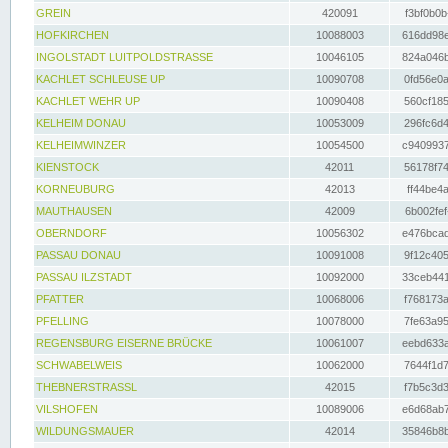
GREIN
420091
f3bf0b0b
HOFKIRCHEN
10088003
616dd98e
INGOLSTADT LUITPOLDSTRASSE
10046105
824a046b
KACHLET SCHLEUSE UP
10090708
0fd56e0a
KACHLET WEHR UP
10090408
560cf185
KELHEIM DONAU
10053009
296fc6d4
KELHEIMWINZER
10054500
c9409937
KIENSTOCK
42011
56178f74
KORNEUBURG
42013
ff44be4a
MAUTHAUSEN
42009
6b002fef
OBERNDORF
10056302
e476bcad
PASSAU DONAU
10091008
9f12c405
PASSAU ILZSTADT
10092000
33ceb441
PFATTER
10068006
f768173a
PFELLING
10078000
7fe63a95
REGENSBURG EISERNE BRÜCKE
10061007
eebd633a
SCHWABELWEIS
10062000
7644f1d7
THEBNERSTRASSL
42015
f7b5c3d3
VILSHOFEN
10089006
e6d68ab7
WILDUNGSMAUER
42014
35846b8b