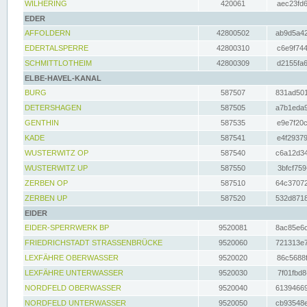
WILHERING
420061
aec23fd6
EDER
AFFOLDERN
42800502
ab9d5a42
EDERTALSPERRE
42800310
c6e9f744
SCHMITTLOTHEIM
42800309
d2155fa6
ELBE-HAVEL-KANAL
BURG
587507
831ad501
DETERSHAGEN
587505
a7b1eda9
GENTHIN
587535
e9e7f20c
KADE
587541
e4f29379
WUSTERWITZ OP
587540
c6a12d34
WUSTERWITZ UP
587550
3bfcf759
ZERBEN OP
587510
64c37072
ZERBEN UP
587520
532d8718
EIDER
EIDER-SPERRWERK BP
9520081
8ac85e6c
FRIEDRICHSTADT STRASSENBRÜCKE
9520060
721313e7
LEXFÄHRE OBERWASSER
9520020
86c5688f
LEXFÄHRE UNTERWASSER
9520030
7f01fbd8
NORDFELD OBERWASSER
9520040
61394669
NORDFELD UNTERWASSER
9520050
cb93548e