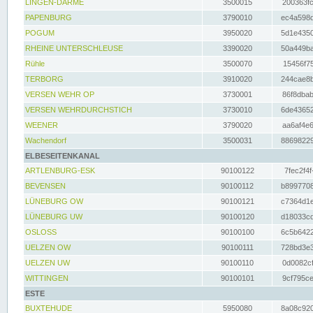
LINGEN-DARME
3500015
200363fc
PAPENBURG
3790010
ec4a598d
POGUM
3950020
5d1e4350
RHEINE UNTERSCHLEUSE
3390020
50a449ba
Rühle
3500070
15456f75
TERBORG
3910020
244cae8b
VERSEN WEHR OP
3730001
86f8dbab
VERSEN WEHRDURCHSTICH
3730010
6de43652
WEENER
3790020
aa6af4e6
Wachendorf
3500031
88698229
ELBESEITENKANAL
ARTLENBURG-ESK
90100122
7fec2f4f
BEVENSEN
90100112
b8997708
LÜNEBURG OW
90100121
c7364d1e
LÜNEBURG UW
90100120
d18033cd
OSLOSS
90100100
6c5b6422
UELZEN OW
90100111
728bd3e3
UELZEN UW
90100110
0d0082cf
WITTINGEN
90100101
9cf795ce
ESTE
BUXTEHUDE
5950080
8a08c920