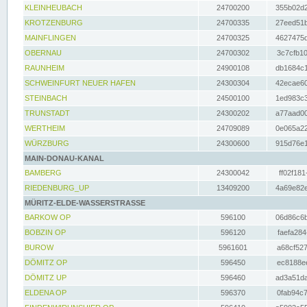
KLEINHEUBACH
24700200
355b02d2
KROTZENBURG
24700335
27eed51b
MAINFLINGEN
24700325
4627475d
OBERNAU
24700302
3c7cfb10
RAUNHEIM
24900108
db1684c1
SCHWEINFURT NEUER HAFEN
24300304
42ecae60
STEINBACH
24500100
1ed983c3
TRUNSTADT
24300202
a77aad00
WERTHEIM
24709089
0e065a22
WÜRZBURG
24300600
915d76e1
MAIN-DONAU-KANAL
BAMBERG
24300042
ff02f181
RIEDENBURG_UP
13409200
4a69e82e
MÜRITZ-ELDE-WASSERSTRASSE
BARKOW OP
596100
06d86c6b
BOBZIN OP
596120
faefa284
BUROW
5961601
a68cf527
DÖMITZ OP
596450
ec8188ee
DÖMITZ UP
596460
ad3a51da
ELDENA OP
596370
0fab94c7