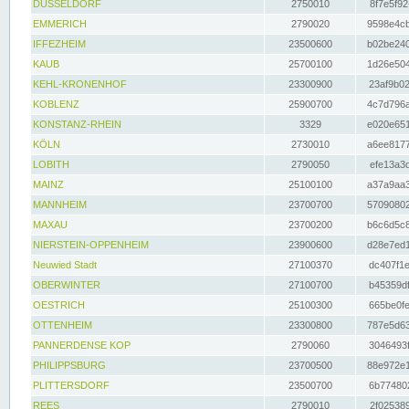
DÜSSELDORF
2750010
8f7e5f92
EMMERICH
2790020
9598e4cb
IFFEZHEIM
23500600
b02be240
KAUB
25700100
1d26e504
KEHL-KRONENHOF
23300900
23af9b02
KOBLENZ
25900700
4c7d796a
KONSTANZ-RHEIN
3329
e020e651
KÖLN
2730010
a6ee8177
LOBITH
2790050
efe13a3d
MAINZ
25100100
a37a9aa3
MANNHEIM
23700700
57090802
MAXAU
23700200
b6c6d5c8
NIERSTEIN-OPPENHEIM
23900600
d28e7ed1
Neuwied Stadt
27100370
dc407f1e
OBERWINTER
27100700
b45359df
OESTRICH
25100300
665be0fe
OTTENHEIM
23300800
787e5d63
PANNERDENSE KOP
2790060
3046493f
PHILIPPSBURG
23700500
88e972e1
PLITTERSDORF
23500700
6b774802
REES
2790010
2f025389