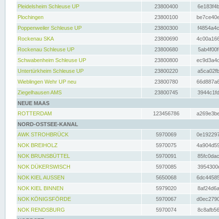
Pleidelsheim Schleuse UP
23800400
6e183f4b
Plochingen
23800100
be7ce40e
Poppenweiler Schleuse UP
23800300
f4854a4c
Rockenau SKA
23800690
4c00a166
Rockenau Schleuse UP
23800680
5ab4f00f
Schwabenheim Schleuse UP
23800800
ec9d3a4d
Untertürkheim Schleuse UP
23800220
a5ca02fb
Wieblingen Wehr UP neu
23800780
66d887a6
Ziegelhausen AMS
23800745
3944c1fd
NEUE MAAS
ROTTERDAM
123456786
a269e3be
NORD-OSTSEE-KANAL
AWK STROHBRÜCK
5970069
0e192297
NOK BREIHOLZ
5970075
4a904d59
NOK BRUNSBÜTTEL
5970091
85fc0dac
NOK DÜKERSWISCH
5970085
3954300d
NOK KIEL AUSSEN
5650068
6dc44585
NOK KIEL BINNEN
5979020
8af24d6a
NOK KÖNIGSFÖRDE
5970067
d0ec2790
NOK RENDSBURG
5970074
8c8afb56