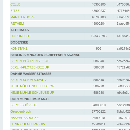
CELLE
48300105
b475386c
EITZE
48900237
47174d8f
MARKLENDORF
48700103
8b4f9f7c
RETHEM
48900204
5aaed954
ALTE MAAS
DORDRECHT
123456785
6c6f84c2
BODENSEE
KONSTANZ
906
aa9179c1
BERLIN-SPANDAUER-SCHIFFFAHRTSKANAL
BERLIN-PLÖTZENSEE OP
586640
ee52ce62
BERLIN-PLÖTZENSEE UP
586650
45721a68
DAHME-WASSERSTRASSE
BERLIN-SCHMÖCKWITZ
586810
6b595707
NEUE MÜHLE SCHLEUSE OP
586270
0e0dbcc9
NEUE MÜHLE SCHLEUSE UP
586280
c9a6c3bf
DORTMUND-EMS-KANAL
BERGESHÖVEDE
34000010
ade3a084
Groppenbruch
27700122
7bbdb421
HASEHUBBRÜCKE
3690010
04572010
HENRICHENBURG OW
27700111
70bee932