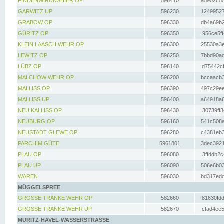
FINDENWIRUNSHIER OP
596410
a5902c55
GARWITZ UP
596230
12499527
GRABOW OP
596330
db4a69b2
GÜRITZ OP
596350
956ce5ff
KLEIN LAASCH WEHR OP
596300
25530a3e
LEWITZ OP
596250
7bbd90ad
LÜBZ OP
596140
d75442cf
MALCHOW WEHR OP
596200
bccaacb3
MALLISS OP
596390
497c29ee
MALLISS UP
596400
a64918a6
NEU KALLISS OP
596430
30739ff3
NEUBURG OP
596160
541c508a
NEUSTADT GLEWE OP
596280
c4381eb3
PARCHIM GÜTE
5961801
3dec3921
PLAU OP
596080
3ffddb2c
PLAU UP
596090
506e6b03
WAREN
596030
bd317edd
MÜGGELSPREE
GROSSE TRÄNKE WEHR OP
582660
81630fdd
GROSSE TRÄNKE WEHR UP
582670
cfad4ee5
MÜRITZ-HAVEL-WASSERSTRASSE