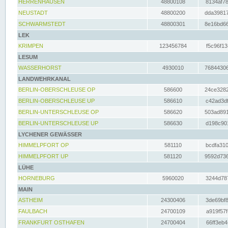
HERRENHAUSEN
48800108
8134af78
NEUSTADT
48800200
dda39817
SCHWARMSTEDT
48800301
8e16bd66
LEK
KRIMPEN
123456784
f5c96f13
LESUM
WASSERHORST
4930010
76844306
LANDWEHRKANAL
BERLIN-OBERSCHLEUSE OP
586600
24ce3282
BERLIN-OBERSCHLEUSE UP
586610
c42ad3df
BERLIN-UNTERSCHLEUSE OP
586620
503ad891
BERLIN-UNTERSCHLEUSE UP
586630
d198c901
LYCHENER GEWÄSSER
HIMMELPFORT OP
581110
bcdfa310
HIMMELPFORT UP
581120
9592d736
LÜHE
HORNEBURG
5960020
3244d787
MAIN
ASTHEIM
24300406
3de69bf8
FAULBACH
24700109
a919f57f
FRANKFURT OSTHAFEN
24700404
66ff3eb4