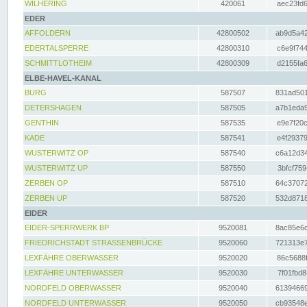
WILHERING
420061
aec23fd6
EDER
AFFOLDERN
42800502
ab9d5a42
EDERTALSPERRE
42800310
c6e9f744
SCHMITTLOTHEIM
42800309
d2155fa6
ELBE-HAVEL-KANAL
BURG
587507
831ad501
DETERSHAGEN
587505
a7b1eda9
GENTHIN
587535
e9e7f20c
KADE
587541
e4f29379
WUSTERWITZ OP
587540
c6a12d34
WUSTERWITZ UP
587550
3bfcf759
ZERBEN OP
587510
64c37072
ZERBEN UP
587520
532d8718
EIDER
EIDER-SPERRWERK BP
9520081
8ac85e6c
FRIEDRICHSTADT STRASSENBRÜCKE
9520060
721313e7
LEXFÄHRE OBERWASSER
9520020
86c5688f
LEXFÄHRE UNTERWASSER
9520030
7f01fbd8
NORDFELD OBERWASSER
9520040
61394669
NORDFELD UNTERWASSER
9520050
cb93548e