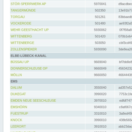
STÖR-SPERRWERK AP
5970041
d9acdbec
TANGERMÜNDE
502350
13e91b77
TORGAU
501261
83bbaedb
VOCKERODE
501480
ae93f2a5
WEHR GEESTHACHT UP
5930062
0f7f58a8
WITTENBERG
501420
070b1eb4
WITTENBERGE
503050
cbf3cd49
ZOLLENSPIEKER
5930090
3de8ea26
ELBE-LÜBECK-KANAL
BÜSSAU UP
9669040
bf7bb8e8
DONNERSCHLEUSE OP
9660049
45634232
MÖLLN
9660050
46644438
EMS
DALUM
3550040
ad357e52
DUKEGAT
3990020
7753c1fa
EMDEN NEUE SEESCHLEUSE
3970010
edfdf747
EMSHÖRN
9340010
c8af067c
FUESTRUP
3310010
3a8ed45f
KNOCK
3990010
438b565e
LEERORT
3910010
abb23dad