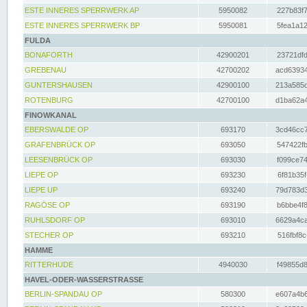
ESTE INNERES SPERRWERK AP
5950082
227b83f7
ESTE INNERES SPERRWERK BP
5950081
5fea1a12
FULDA
BONAFORTH
42900201
23721dfd
GREBENAU
42700202
acd63934
GUNTERSHAUSEN
42900100
213a585d
ROTENBURG
42700100
d1ba62a4
FINOWKANAL
EBERSWALDE OP
693170
3cd46cc7
GRAFENBRÜCK OP
693050
547422fb
LEESENBRÜCK OP
693030
f099ce74
LIEPE OP
693230
6f81b35f
LIEPE UP
693240
79d783d3
RAGÖSE OP
693190
b6bbe4f8
RUHLSDORF OP
693010
6629a4ca
STECHER OP
693210
516fbf8c
HAMME
RITTERHUDE
4940030
f49855d8
HAVEL-ODER-WASSERSTRASSE
BERLIN-SPANDAU OP
580300
e607a4b6