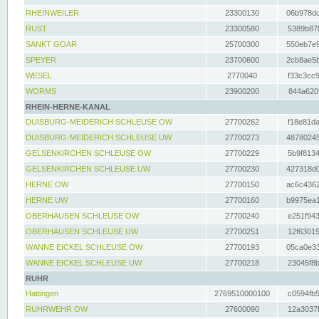
RHEINWEILER
23300130
06b978dd
RUST
23300580
5389b878
SANKT GOAR
25700300
550eb7e9
SPEYER
23700600
2cb8ae5b
WESEL
2770040
f33c3cc9
WORMS
23900200
844a620f
RHEIN-HERNE-KANAL
DUISBURG-MEIDERICH SCHLEUSE OW
27700262
f18e81da
DUISBURG-MEIDERICH SCHLEUSE UW
27700273
48780245
GELSENKIRCHEN SCHLEUSE OW
27700229
5b9f8134
GELSENKIRCHEN SCHLEUSE UW
27700230
427318d0
HERNE OW
27700150
ac6c4362
HERNE UW
27700160
b9975ea1
OBERHAUSEN SCHLEUSE OW
27700240
e251f943
OBERHAUSEN SCHLEUSE UW
27700251
12f63015
WANNE EICKEL SCHLEUSE OW
27700193
05ca0e33
WANNE EICKEL SCHLEUSE UW
27700218
23045f8b
RUHR
Hattingen
2769510000100
c0594fb5
RUHRWEHR OW
27600090
12a3037f