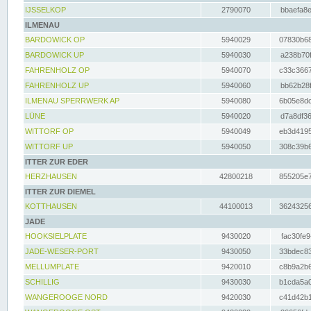
IJSSELKOP
2790070
bbaefa8e
ILMENAU
BARDOWICK OP
5940029
07830b68
BARDOWICK UP
5940030
a238b70f
FAHRENHOLZ OP
5940070
c33c3667
FAHRENHOLZ UP
5940060
bb62b28f
ILMENAU SPERRWERK AP
5940080
6b05e8dc
LÜNE
5940020
d7a8df36
WITTORF OP
5940049
eb3d4195
WITTORF UP
5940050
308c39b6
ITTER ZUR EDER
HERZHAUSEN
42800218
855205e7
ITTER ZUR DIEMEL
KOTTHAUSEN
44100013
36243256
JADE
HOOKSIELPLATE
9430020
fac30fe9
JADE-WESER-PORT
9430050
33bdec83
MELLUMPLATE
9420010
c8b9a2b6
SCHILLIG
9430030
b1cda5a0
WANGEROOGE NORD
9420030
c41d42b1