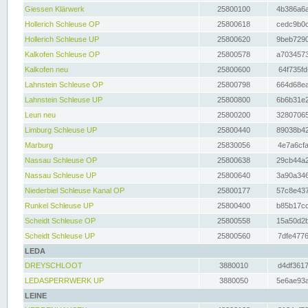
Giessen Klärwerk
25800100
4b386a6a
Hollerich Schleuse OP
25800618
cedc9b0c
Hollerich Schleuse UP
25800620
9beb7290
Kalkofen Schleuse OP
25800578
a7034573
Kalkofen neu
25800600
64f735fd
Lahnstein Schleuse OP
25800798
664d68ea
Lahnstein Schleuse UP
25800800
6b6b31e2
Leun neu
25800200
32807065
Limburg Schleuse UP
25800440
89038b42
Marburg
25830056
4e7a6cfa
Nassau Schleuse OP
25800638
29cb44a2
Nassau Schleuse UP
25800640
3a90a346
Niederbiel Schleuse Kanal OP
25800177
57c8e437
Runkel Schleuse UP
25800400
b85b17cc
Scheidt Schleuse OP
25800558
15a50d2b
Scheidt Schleuse UP
25800560
7dfe4776
LEDA
DREYSCHLOOT
3880010
d4df3617
LEDASPERRWERK UP
3880050
5e6ae93a
LEINE