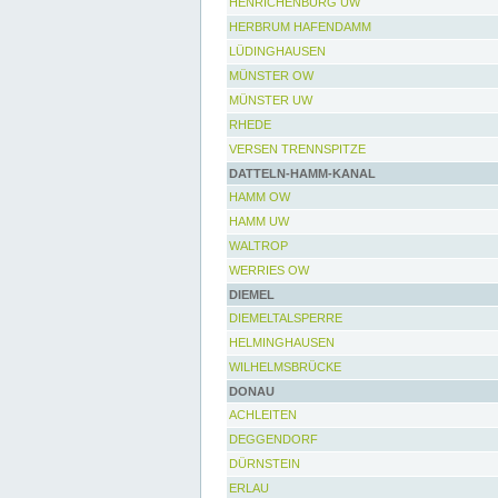
HENRICHENBURG UW
HERBRUM HAFENDAMM
LÜDINGHAUSEN
MÜNSTER OW
MÜNSTER UW
RHEDE
VERSEN TRENNSPITZE
DATTELN-HAMM-KANAL
HAMM OW
HAMM UW
WALTROP
WERRIES OW
DIEMEL
DIEMELTALSPERRE
HELMINGHAUSEN
WILHELMSBRÜCKE
DONAU
ACHLEITEN
DEGGENDORF
DÜRNSTEIN
ERLAU