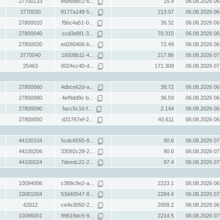
27700133
e6b68bc2-6...
15.9
06.08.2026 06
3770030
8177a148-5...
213.07
06.08.2026 06
27800020
f5bc4a51-0...
39.32
06.08.2026 06
27800040
ccd3e8f1-3...
70.315
06.08.2026 06
27800030
ed260406-b...
72.49
06.08.2026 06
3770040
16508b11-4...
217.86
06.08.2026 07
25463
0024cc40-d...
171.309
06.08.2026 07
27800060
4dbce62d-a...
38.72
06.08.2026 06
27800080
4ef9dd9c-b...
36.59
06.08.2026 06
27800090
facc5c16-f...
2.144
06.08.2026 06
27800050
d31767ef-2...
40.611
06.08.2026 06
44100104
5cdc6555-8...
90.6
06.08.2026 07
44100206
33092c28-2...
90.0
06.08.2026 07
44100024
7deedc21-2...
97.4
06.08.2026 07
10094006
c389c9e2-a...
2223.1
06.08.2026 06
10081004
53d40547-8...
2284.4
06.08.2026 07
42012
ce4e3050-2...
2009.2
06.08.2026 06
10096001
99619dc5-9...
2214.5
06.08.2026 07