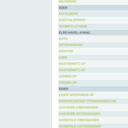
WILHERING
EDER
AFFOLDERN
EDERTALSPERRE
SCHMITTLOTHEIM
ELBE-HAVEL-KANAL
BURG
DETERSHAGEN
GENTHIN
KADE
WUSTERWITZ OP
WUSTERWITZ UP
ZERBEN OP
ZERBEN UP
EIDER
EIDER-SPERRWERK BP
FRIEDRICHSTADT STRASSENBRÜCKE
LEXFÄHRE OBERWASSER
LEXFÄHRE UNTERWASSER
NORDFELD OBERWASSER
NORDFELD UNTERWASSER