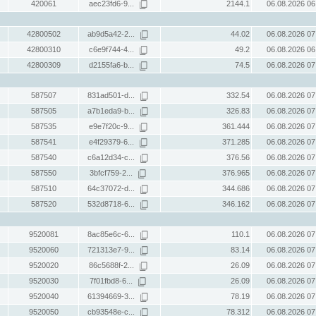
420061
aec23fd6-9...
2144.1
06.08.2026 06
42800502
ab9d5a42-2...
44.02
06.08.2026 07
42800310
c6e9f744-4...
49.2
06.08.2026 06
42800309
d2155fa6-b...
74.5
06.08.2026 07
587507
831ad501-d...
332.54
06.08.2026 07
587505
a7b1eda9-b...
326.83
06.08.2026 07
587535
e9e7f20c-9...
361.444
06.08.2026 07
587541
e4f29379-6...
371.285
06.08.2026 07
587540
c6a12d34-c...
376.56
06.08.2026 07
587550
3bfcf759-2...
376.965
06.08.2026 07
587510
64c37072-d...
344.686
06.08.2026 07
587520
532d8718-6...
346.162
06.08.2026 07
9520081
8ac85e6c-6...
110.1
06.08.2026 07
9520060
721313e7-9...
83.14
06.08.2026 07
9520020
86c5688f-2...
26.09
06.08.2026 07
9520030
7f01fbd8-6...
26.09
06.08.2026 07
9520040
61394669-3...
78.19
06.08.2026 07
9520050
cb93548e-c...
78.312
06.08.2026 07