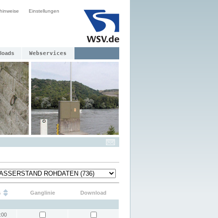
hinweise
Einstellungen
loads
Webservices
s
Ganglinie
Download
:00