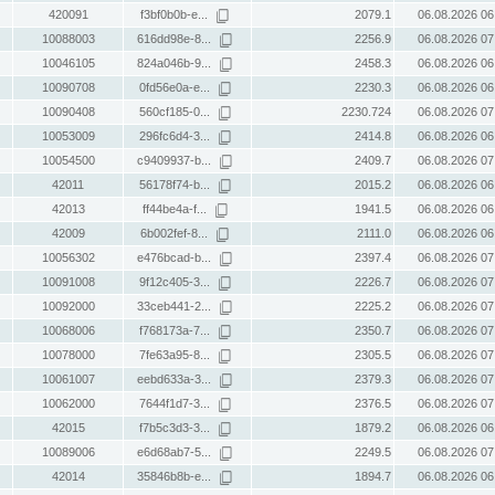
420091
f3bf0b0b-e...
2079.1
06.08.2026 06
10088003
616dd98e-8...
2256.9
06.08.2026 07
10046105
824a046b-9...
2458.3
06.08.2026 06
10090708
0fd56e0a-e...
2230.3
06.08.2026 06
10090408
560cf185-0...
2230.724
06.08.2026 07
10053009
296fc6d4-3...
2414.8
06.08.2026 06
10054500
c9409937-b...
2409.7
06.08.2026 07
42011
56178f74-b...
2015.2
06.08.2026 06
42013
ff44be4a-f...
1941.5
06.08.2026 06
42009
6b002fef-8...
2111.0
06.08.2026 06
10056302
e476bcad-b...
2397.4
06.08.2026 07
10091008
9f12c405-3...
2226.7
06.08.2026 07
10092000
33ceb441-2...
2225.2
06.08.2026 07
10068006
f768173a-7...
2350.7
06.08.2026 07
10078000
7fe63a95-8...
2305.5
06.08.2026 07
10061007
eebd633a-3...
2379.3
06.08.2026 07
10062000
7644f1d7-3...
2376.5
06.08.2026 07
42015
f7b5c3d3-3...
1879.2
06.08.2026 06
10089006
e6d68ab7-5...
2249.5
06.08.2026 07
42014
35846b8b-e...
1894.7
06.08.2026 06