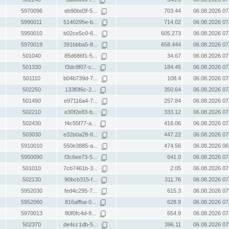
5970096
eb90bd3f-5...
703.44
06.08.2026 07
5990011
5140295e-b...
714.02
06.08.2026 07
5950010
b02ce5c0-6...
605.273
06.08.2026 07
5970019
391bbba5-8...
658.444
06.08.2026 07
501040
85d686f1-5...
34.67
06.08.2026 07
501330
f3dc8f07-c...
184.45
06.08.2026 07
501110
b04b739d-7...
108.4
06.08.2026 07
502250
133f0f6c-2...
350.64
06.08.2026 07
501490
e97116a4-7...
257.84
06.08.2026 07
502210
e30f2e83-b...
333.12
06.08.2026 07
502430
f4c55f77-a...
416.06
06.08.2026 07
503030
e32b0a28-8...
447.22
06.08.2026 07
5910010
550e3885-a...
474.56
06.08.2026 06
5950090
f3c6ee73-5...
641.0
06.08.2026 07
501010
7cb7461b-3...
2.05
06.08.2026 07
502130
90bcb315-f...
311.76
06.08.2026 07
5952030
fed4c295-7...
615.3
06.08.2026 07
5952060
816affba-0...
628.9
06.08.2026 07
5970013
80f0fc4d-9...
654.9
06.08.2026 07
502370
de4cc1db-5...
396.11
06.08.2026 07