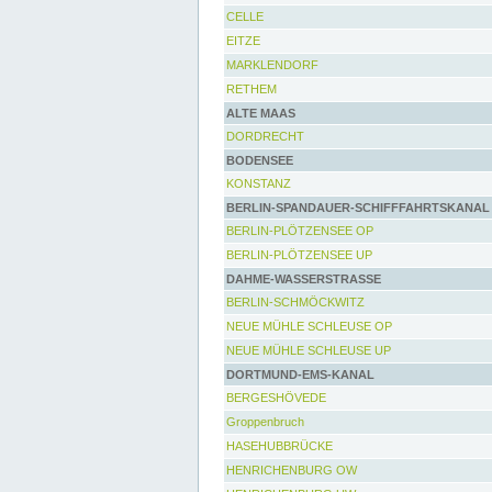
CELLE
EITZE
MARKLENDORF
RETHEM
ALTE MAAS
DORDRECHT
BODENSEE
KONSTANZ
BERLIN-SPANDAUER-SCHIFFFAHRTSKANAL
BERLIN-PLÖTZENSEE OP
BERLIN-PLÖTZENSEE UP
DAHME-WASSERSTRASSE
BERLIN-SCHMÖCKWITZ
NEUE MÜHLE SCHLEUSE OP
NEUE MÜHLE SCHLEUSE UP
DORTMUND-EMS-KANAL
BERGESHÖVEDE
Groppenbruch
HASEHUBBRÜCKE
HENRICHENBURG OW