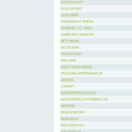
GEESTHACHT
GLÜCKSTADT
GORLEBEN
GRAUERORT REEDE
HAMBURG ST. PAULI
HAMBURG-HARBURG
HETLINGEN
HITZACKER
HOHNSTORF
KOLLMAR
KRAUTSAND REEDE
KRÜCKAU-SPERRWERK AP
LENZEN
LÜHORT
MAGDEBURG-BUCKAU
MAGDEBURG-STROMBRÜCKE
MEISSEN
MÜGGENDORF
MÜHLBERG
NEU DARCHAU
NIEGRIPP AP