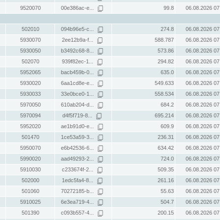
9520070
00e386ac-e...
99.8
06.08.2026 07
502010
094b96e5-c...
274.8
06.08.2026 07
5930070
2ee12b9a-f...
588.787
06.08.2026 07
5930050
b3492c68-8...
573.86
06.08.2026 07
502070
939f82ec-1...
294.82
06.08.2026 07
5952065
bacb459b-0...
635.0
06.08.2026 07
5930020
6aa1cd8e-e...
549.633
06.08.2026 07
5930033
33e0bce0-1...
558.534
06.08.2026 07
5970050
610ab204-d...
684.2
06.08.2026 07
5970094
d4f5f719-8...
695.214
06.08.2026 07
5952020
ae1b91d0-e...
609.9
06.08.2026 07
501470
1ce53a59-3...
236.31
06.08.2026 07
5950070
e6b42536-6...
634.42
06.08.2026 07
5990020
aad49293-2...
724.0
06.08.2026 07
5910030
c233674f-2...
509.35
06.08.2026 07
502000
1edc5fa4-8...
261.16
06.08.2026 07
501060
70272185-b...
55.63
06.08.2026 07
5910025
6e3ea719-4...
504.7
06.08.2026 07
501390
c093b557-4...
200.15
06.08.2026 07