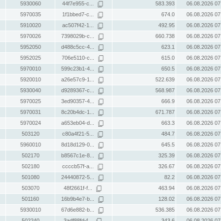
5930060
44f7e955-c...
583.393
06.08.2026 07
5970035
1f1bbed7-c...
674.0
06.08.2026 07
5910020
ac507f42-1...
492.95
06.08.2026 07
5970026
7398029b-c...
660.738
06.08.2026 07
5952050
d488c5cc-4...
623.1
06.08.2026 07
5952025
706e5110-c...
615.0
06.08.2026 07
5970010
599c23b1-4...
650.5
06.08.2026 07
5920010
a26e57c9-1...
522.639
06.08.2026 07
5930040
d9289367-c...
568.987
06.08.2026 07
5970025
3ed90357-4...
666.9
06.08.2026 07
5970031
8c20b4dc-1...
671.787
06.08.2026 07
5970024
a653eb04-d...
663.3
06.08.2026 07
503120
c80a4f21-5...
484.7
06.08.2026 07
5960010
8d18d129-0...
645.5
06.08.2026 07
502170
b8567c1e-8...
325.39
06.08.2026 07
502180
ccccb57f-a...
326.67
06.08.2026 07
501080
24440872-5...
82.2
06.08.2026 07
503070
48f2661f-f...
463.94
06.08.2026 07
501160
16b9b4e7-b...
128.02
06.08.2026 07
5930010
67d6e882-b...
536.385
06.08.2026 07
502240
3adf88fd-f...
343.6
06.08.2026 07