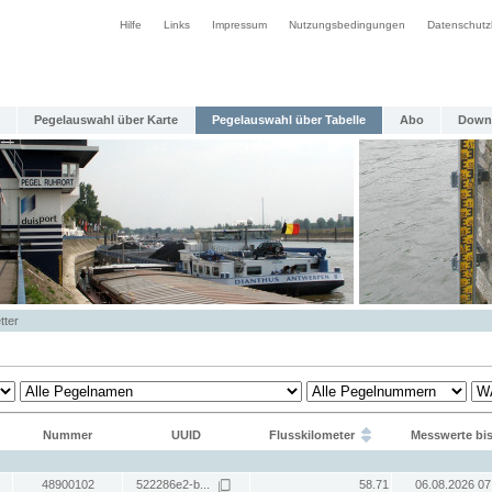
Hilfe
Links
Impressum
Nutzungsbedingungen
Datenschutz
Pegelauswahl über Karte
Pegelauswahl über Tabelle
Abo
Down
tter
Nummer
UUID
Flusskilometer
Messwerte bi
48900102
522286e2-b...
58.71
06.08.2026 07