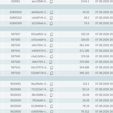
420061
aec23fd6-9...
2144.1
07.08.2026 20
42800502
ab9d5a42-2...
44.02
07.08.2026 20
42800310
c6e9f744-4...
49.2
07.08.2026 20
42800309
d2155fa6-b...
74.5
07.08.2026 20
587507
831ad501-d...
332.54
07.08.2026 20
587505
a7b1eda9-b...
326.83
07.08.2026 20
587535
e9e7f20c-9...
361.444
07.08.2026 20
587541
e4f29379-6...
371.285
07.08.2026 20
587540
c6a12d34-c...
376.56
07.08.2026 20
587550
3bfcf759-2...
376.965
07.08.2026 20
587510
64c37072-d...
344.686
07.08.2026 20
587520
532d8718-6...
346.162
07.08.2026 20
9520081
8ac85e6c-6...
110.1
07.08.2026 20
9520060
721313e7-9...
83.14
07.08.2026 20
9520020
86c5688f-2...
26.09
07.08.2026 20
9520030
7f01fbd8-6...
26.09
07.08.2026 20
9520040
61394669-3...
78.19
07.08.2026 20
9520050
cb93548e-c...
78.312
07.08.2026 20