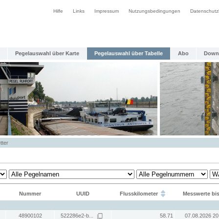
Hilfe
Links
Impressum
Nutzungsbedingungen
Datenschutz
Pegelauswahl über Karte
Pegelauswahl über Tabelle
Abo
Down
tter
Nummer
UUID
Flusskilometer
Messwerte bi
48900102
522286e2-b...
58.71
07.08.2026 20