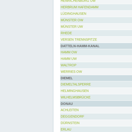
HENRICHENBURG UW
HERBRUM HAFENDAMM
LÜDINGHAUSEN
MÜNSTER OW
MÜNSTER UW
RHEDE
VERSEN TRENNSPITZE
DATTELN-HAMM-KANAL
HAMM OW
HAMM UW
WALTROP
WERRIES OW
DIEMEL
DIEMELTALSPERRE
HELMINGHAUSEN
WILHELMSBRÜCKE
DONAU
ACHLEITEN
DEGGENDORF
DÜRNSTEIN
ERLAU