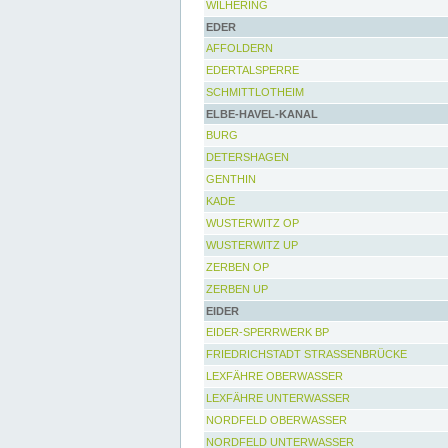
WILHERING
EDER
AFFOLDERN
EDERTALSPERRE
SCHMITTLOTHEIM
ELBE-HAVEL-KANAL
BURG
DETERSHAGEN
GENTHIN
KADE
WUSTERWITZ OP
WUSTERWITZ UP
ZERBEN OP
ZERBEN UP
EIDER
EIDER-SPERRWERK BP
FRIEDRICHSTADT STRASSENBRÜCKE
LEXFÄHRE OBERWASSER
LEXFÄHRE UNTERWASSER
NORDFELD OBERWASSER
NORDFELD UNTERWASSER