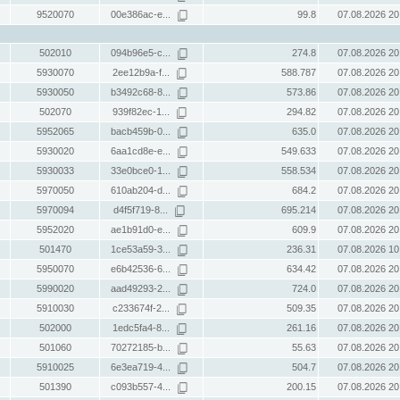
9520070
00e386ac-e...
99.8
07.08.2026 20
502010
094b96e5-c...
274.8
07.08.2026 20
5930070
2ee12b9a-f...
588.787
07.08.2026 20
5930050
b3492c68-8...
573.86
07.08.2026 20
502070
939f82ec-1...
294.82
07.08.2026 20
5952065
bacb459b-0...
635.0
07.08.2026 20
5930020
6aa1cd8e-e...
549.633
07.08.2026 20
5930033
33e0bce0-1...
558.534
07.08.2026 20
5970050
610ab204-d...
684.2
07.08.2026 20
5970094
d4f5f719-8...
695.214
07.08.2026 20
5952020
ae1b91d0-e...
609.9
07.08.2026 20
501470
1ce53a59-3...
236.31
07.08.2026 10
5950070
e6b42536-6...
634.42
07.08.2026 20
5990020
aad49293-2...
724.0
07.08.2026 20
5910030
c233674f-2...
509.35
07.08.2026 20
502000
1edc5fa4-8...
261.16
07.08.2026 20
501060
70272185-b...
55.63
07.08.2026 20
5910025
6e3ea719-4...
504.7
07.08.2026 20
501390
c093b557-4...
200.15
07.08.2026 20