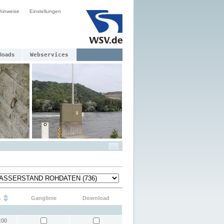
hinweise
Einstellungen
loads
Webservices
s
Ganglinie
Download
:00