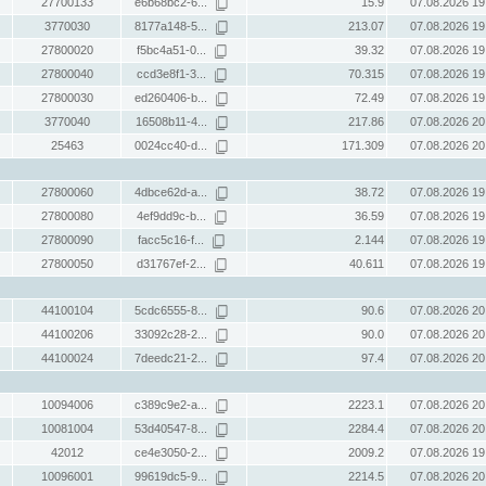
27700133
e6b68bc2-6...
15.9
07.08.2026 19
3770030
8177a148-5...
213.07
07.08.2026 19
27800020
f5bc4a51-0...
39.32
07.08.2026 19
27800040
ccd3e8f1-3...
70.315
07.08.2026 19
27800030
ed260406-b...
72.49
07.08.2026 19
3770040
16508b11-4...
217.86
07.08.2026 20
25463
0024cc40-d...
171.309
07.08.2026 20
27800060
4dbce62d-a...
38.72
07.08.2026 19
27800080
4ef9dd9c-b...
36.59
07.08.2026 19
27800090
facc5c16-f...
2.144
07.08.2026 19
27800050
d31767ef-2...
40.611
07.08.2026 19
44100104
5cdc6555-8...
90.6
07.08.2026 20
44100206
33092c28-2...
90.0
07.08.2026 20
44100024
7deedc21-2...
97.4
07.08.2026 20
10094006
c389c9e2-a...
2223.1
07.08.2026 20
10081004
53d40547-8...
2284.4
07.08.2026 20
42012
ce4e3050-2...
2009.2
07.08.2026 19
10096001
99619dc5-9...
2214.5
07.08.2026 20