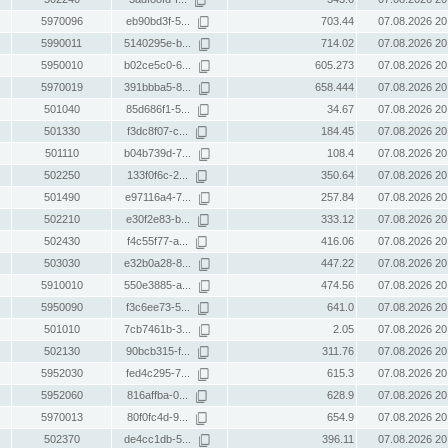
5970096
eb90bd3f-5...
703.44
07.08.2026 20
5990011
5140295e-b...
714.02
07.08.2026 20
5950010
b02ce5c0-6...
605.273
07.08.2026 20
5970019
391bbba5-8...
658.444
07.08.2026 20
501040
85d686f1-5...
34.67
07.08.2026 20
501330
f3dc8f07-c...
184.45
07.08.2026 20
501110
b04b739d-7...
108.4
07.08.2026 20
502250
133f0f6c-2...
350.64
07.08.2026 20
501490
e97116a4-7...
257.84
07.08.2026 20
502210
e30f2e83-b...
333.12
07.08.2026 20
502430
f4c55f77-a...
416.06
07.08.2026 20
503030
e32b0a28-8...
447.22
07.08.2026 20
5910010
550e3885-a...
474.56
07.08.2026 20
5950090
f3c6ee73-5...
641.0
07.08.2026 20
501010
7cb7461b-3...
2.05
07.08.2026 20
502130
90bcb315-f...
311.76
07.08.2026 20
5952030
fed4c295-7...
615.3
07.08.2026 20
5952060
816affba-0...
628.9
07.08.2026 20
5970013
80f0fc4d-9...
654.9
07.08.2026 20
502370
de4cc1db-5...
396.11
07.08.2026 20