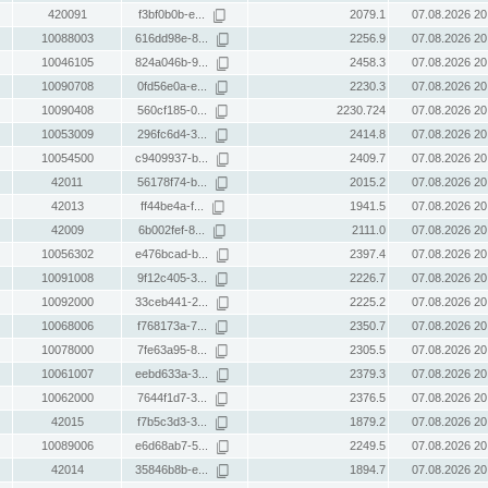
420091
f3bf0b0b-e...
2079.1
07.08.2026 20
10088003
616dd98e-8...
2256.9
07.08.2026 20
10046105
824a046b-9...
2458.3
07.08.2026 20
10090708
0fd56e0a-e...
2230.3
07.08.2026 20
10090408
560cf185-0...
2230.724
07.08.2026 20
10053009
296fc6d4-3...
2414.8
07.08.2026 20
10054500
c9409937-b...
2409.7
07.08.2026 20
42011
56178f74-b...
2015.2
07.08.2026 20
42013
ff44be4a-f...
1941.5
07.08.2026 20
42009
6b002fef-8...
2111.0
07.08.2026 20
10056302
e476bcad-b...
2397.4
07.08.2026 20
10091008
9f12c405-3...
2226.7
07.08.2026 20
10092000
33ceb441-2...
2225.2
07.08.2026 20
10068006
f768173a-7...
2350.7
07.08.2026 20
10078000
7fe63a95-8...
2305.5
07.08.2026 20
10061007
eebd633a-3...
2379.3
07.08.2026 20
10062000
7644f1d7-3...
2376.5
07.08.2026 20
42015
f7b5c3d3-3...
1879.2
07.08.2026 20
10089006
e6d68ab7-5...
2249.5
07.08.2026 20
42014
35846b8b-e...
1894.7
07.08.2026 20