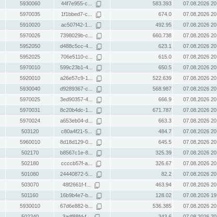
5930060
44f7e955-c...
583.393
07.08.2026 20
5970035
1f1bbed7-c...
674.0
07.08.2026 20
5910020
ac507f42-1...
492.95
07.08.2026 20
5970026
7398029b-c...
660.738
07.08.2026 20
5952050
d488c5cc-4...
623.1
07.08.2026 20
5952025
706e5110-c...
615.0
07.08.2026 20
5970010
599c23b1-4...
650.5
07.08.2026 20
5920010
a26e57c9-1...
522.639
07.08.2026 20
5930040
d9289367-c...
568.987
07.08.2026 20
5970025
3ed90357-4...
666.9
07.08.2026 20
5970031
8c20b4dc-1...
671.787
07.08.2026 20
5970024
a653eb04-d...
663.3
07.08.2026 20
503120
c80a4f21-5...
484.7
07.08.2026 20
5960010
8d18d129-0...
645.5
07.08.2026 20
502170
b8567c1e-8...
325.39
07.08.2026 20
502180
ccccb57f-a...
326.67
07.08.2026 20
501080
24440872-5...
82.2
07.08.2026 20
503070
48f2661f-f...
463.94
07.08.2026 20
501160
16b9b4e7-b...
128.02
07.08.2026 19
5930010
67d6e882-b...
536.385
07.08.2026 20
502240
3adf88fd-f...
343.6
07.08.2026 20