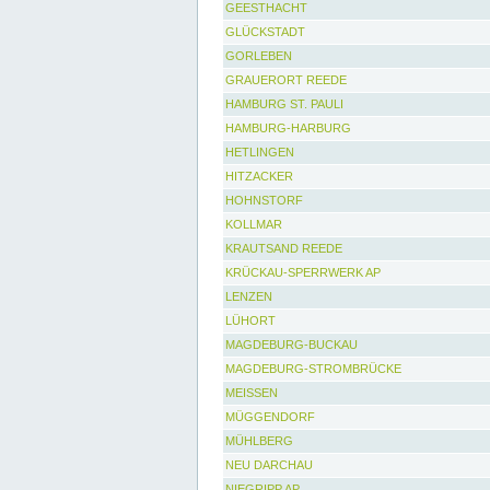
GEESTHACHT
GLÜCKSTADT
GORLEBEN
GRAUERORT REEDE
HAMBURG ST. PAULI
HAMBURG-HARBURG
HETLINGEN
HITZACKER
HOHNSTORF
KOLLMAR
KRAUTSAND REEDE
KRÜCKAU-SPERRWERK AP
LENZEN
LÜHORT
MAGDEBURG-BUCKAU
MAGDEBURG-STROMBRÜCKE
MEISSEN
MÜGGENDORF
MÜHLBERG
NEU DARCHAU
NIEGRIPP AP