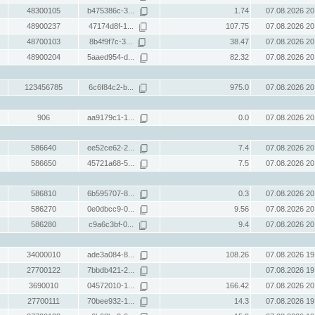
48300105
b475386c-3...
1.74
07.08.2026 20
48900237
47174d8f-1...
107.75
07.08.2026 20
48700103
8b4f9f7c-3...
38.47
07.08.2026 20
48900204
5aaed954-d...
82.32
07.08.2026 20
123456785
6c6f84c2-b...
975.0
07.08.2026 20
906
aa9179c1-1...
0.0
07.08.2026 20
586640
ee52ce62-2...
7.4
07.08.2026 20
586650
45721a68-5...
7.5
07.08.2026 20
586810
6b595707-8...
0.3
07.08.2026 20
586270
0e0dbcc9-0...
9.56
07.08.2026 20
586280
c9a6c3bf-0...
9.4
07.08.2026 20
34000010
ade3a084-8...
108.26
07.08.2026 19
27700122
7bbdb421-2...
07.08.2026 19
3690010
04572010-1...
166.42
07.08.2026 20
27700111
70bee932-1...
14.3
07.08.2026 19