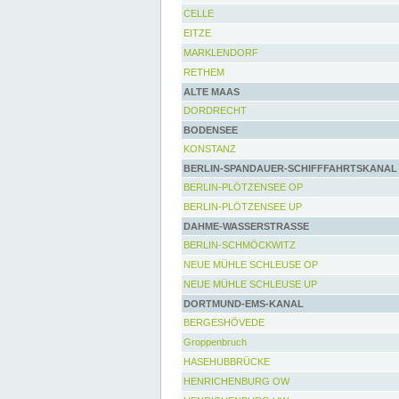
CELLE
EITZE
MARKLENDORF
RETHEM
ALTE MAAS
DORDRECHT
BODENSEE
KONSTANZ
BERLIN-SPANDAUER-SCHIFFFAHRTSKANAL
BERLIN-PLÖTZENSEE OP
BERLIN-PLÖTZENSEE UP
DAHME-WASSERSTRASSE
BERLIN-SCHMÖCKWITZ
NEUE MÜHLE SCHLEUSE OP
NEUE MÜHLE SCHLEUSE UP
DORTMUND-EMS-KANAL
BERGESHÖVEDE
Groppenbruch
HASEHUBBRÜCKE
HENRICHENBURG OW