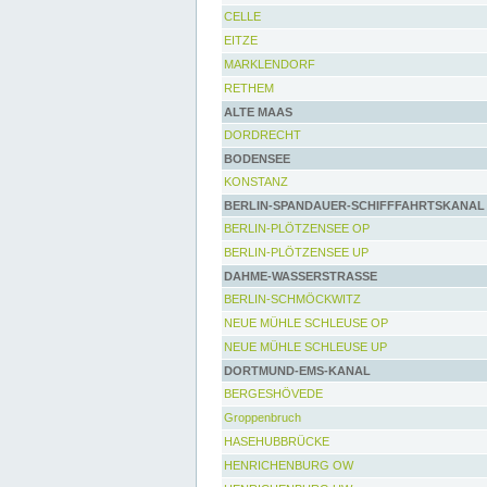
CELLE
EITZE
MARKLENDORF
RETHEM
ALTE MAAS
DORDRECHT
BODENSEE
KONSTANZ
BERLIN-SPANDAUER-SCHIFFFAHRTSKANAL
BERLIN-PLÖTZENSEE OP
BERLIN-PLÖTZENSEE UP
DAHME-WASSERSTRASSE
BERLIN-SCHMÖCKWITZ
NEUE MÜHLE SCHLEUSE OP
NEUE MÜHLE SCHLEUSE UP
DORTMUND-EMS-KANAL
BERGESHÖVEDE
Groppenbruch
HASEHUBBRÜCKE
HENRICHENBURG OW