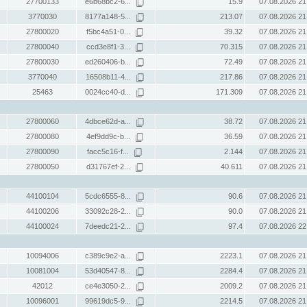
27700133
e6b68bc2-6...
15.9
07.08.2026 21
3770030
8177a148-5...
213.07
07.08.2026 21
27800020
f5bc4a51-0...
39.32
07.08.2026 21
27800040
ccd3e8f1-3...
70.315
07.08.2026 21
27800030
ed260406-b...
72.49
07.08.2026 21
3770040
16508b11-4...
217.86
07.08.2026 21
25463
0024cc40-d...
171.309
07.08.2026 21
27800060
4dbce62d-a...
38.72
07.08.2026 21
27800080
4ef9dd9c-b...
36.59
07.08.2026 21
27800090
facc5c16-f...
2.144
07.08.2026 21
27800050
d31767ef-2...
40.611
07.08.2026 21
44100104
5cdc6555-8...
90.6
07.08.2026 21
44100206
33092c28-2...
90.0
07.08.2026 21
44100024
7deedc21-2...
97.4
07.08.2026 22
10094006
c389c9e2-a...
2223.1
07.08.2026 21
10081004
53d40547-8...
2284.4
07.08.2026 21
42012
ce4e3050-2...
2009.2
07.08.2026 21
10096001
99619dc5-9...
2214.5
07.08.2026 21