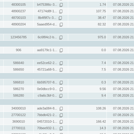
48300105
b475386c-3...
1.74
07.08.2026 21
48900237
47174d8f-1...
107.75
07.08.2026 21
48700103
8b4f9f7c-3...
38.47
07.08.2026 21
48900204
5aaed954-d...
82.32
07.08.2026 21
123456785
6c6f84c2-b...
975.0
07.08.2026 21
906
aa9179c1-1...
0.0
07.08.2026 21
586640
ee52ce62-2...
7.4
07.08.2026 21
586650
45721a68-5...
7.5
07.08.2026 21
586810
6b595707-8...
0.3
07.08.2026 21
586270
0e0dbcc9-0...
9.56
07.08.2026 21
586280
c9a6c3bf-0...
9.4
07.08.2026 21
34000010
ade3a084-8...
108.26
07.08.2026 21
27700122
7bbdb421-2...
07.08.2026 21
3690010
04572010-1...
166.42
07.08.2026 21
27700111
70bee932-1...
14.3
07.08.2026 21