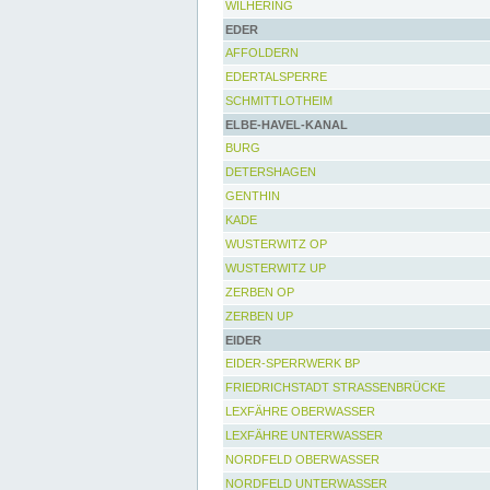
WILHERING
EDER
AFFOLDERN
EDERTALSPERRE
SCHMITTLOTHEIM
ELBE-HAVEL-KANAL
BURG
DETERSHAGEN
GENTHIN
KADE
WUSTERWITZ OP
WUSTERWITZ UP
ZERBEN OP
ZERBEN UP
EIDER
EIDER-SPERRWERK BP
FRIEDRICHSTADT STRASSENBRÜCKE
LEXFÄHRE OBERWASSER
LEXFÄHRE UNTERWASSER
NORDFELD OBERWASSER
NORDFELD UNTERWASSER