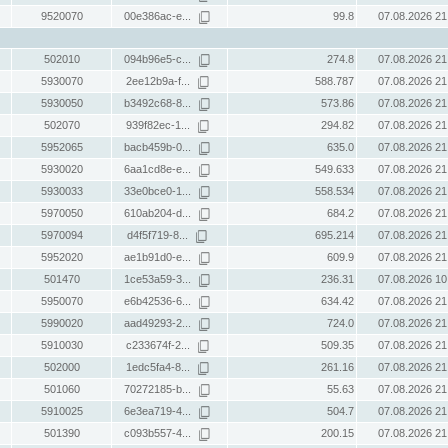
9520070
00e386ac-e...
99.8
07.08.2026 21
502010
094b96e5-c...
274.8
07.08.2026 21
5930070
2ee12b9a-f...
588.787
07.08.2026 21
5930050
b3492c68-8...
573.86
07.08.2026 21
502070
939f82ec-1...
294.82
07.08.2026 21
5952065
bacb459b-0...
635.0
07.08.2026 21
5930020
6aa1cd8e-e...
549.633
07.08.2026 21
5930033
33e0bce0-1...
558.534
07.08.2026 21
5970050
610ab204-d...
684.2
07.08.2026 21
5970094
d4f5f719-8...
695.214
07.08.2026 21
5952020
ae1b91d0-e...
609.9
07.08.2026 21
501470
1ce53a59-3...
236.31
07.08.2026 10
5950070
e6b42536-6...
634.42
07.08.2026 21
5990020
aad49293-2...
724.0
07.08.2026 21
5910030
c233674f-2...
509.35
07.08.2026 21
502000
1edc5fa4-8...
261.16
07.08.2026 21
501060
70272185-b...
55.63
07.08.2026 21
5910025
6e3ea719-4...
504.7
07.08.2026 21
501390
c093b557-4...
200.15
07.08.2026 21