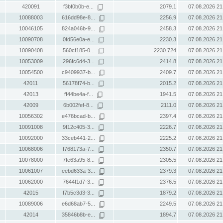
420091
f3bf0b0b-e...
2079.1
07.08.2026 21
10088003
616dd98e-8...
2256.9
07.08.2026 21
10046105
824a046b-9...
2458.3
07.08.2026 21
10090708
0fd56e0a-e...
2230.3
07.08.2026 21
10090408
560cf185-0...
2230.724
07.08.2026 21
10053009
296fc6d4-3...
2414.8
07.08.2026 21
10054500
c9409937-b...
2409.7
07.08.2026 21
42011
56178f74-b...
2015.2
07.08.2026 21
42013
ff44be4a-f...
1941.5
07.08.2026 21
42009
6b002fef-8...
2111.0
07.08.2026 21
10056302
e476bcad-b...
2397.4
07.08.2026 21
10091008
9f12c405-3...
2226.7
07.08.2026 21
10092000
33ceb441-2...
2225.2
07.08.2026 21
10068006
f768173a-7...
2350.7
07.08.2026 21
10078000
7fe63a95-8...
2305.5
07.08.2026 21
10061007
eebd633a-3...
2379.3
07.08.2026 21
10062000
7644f1d7-3...
2376.5
07.08.2026 21
42015
f7b5c3d3-3...
1879.2
07.08.2026 21
10089006
e6d68ab7-5...
2249.5
07.08.2026 21
42014
35846b8b-e...
1894.7
07.08.2026 21