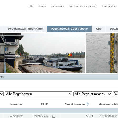
Hilfe
Links
Impressum
Nutzungsbedingungen
Datenschutz
Pegelauswahl über Karte
Pegelauswahl über Tabelle
Abo
Down
tter
Nummer
UUID
Flusskilometer
Messwerte bi
48900102
522286e2-b...
58.71
07.08.2026 21