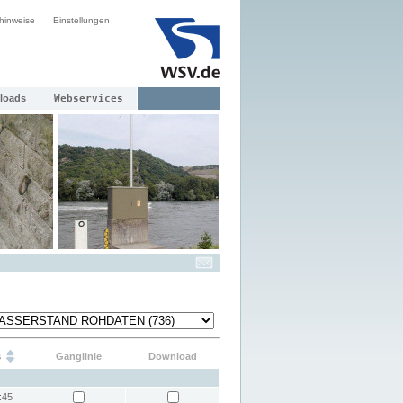
hinweise
Einstellungen
loads
Webservices
s
Ganglinie
Download
:45