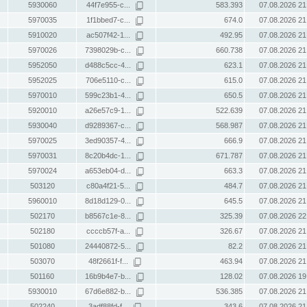
5930060
44f7e955-c...
583.393
07.08.2026 21
5970035
1f1bbed7-c...
674.0
07.08.2026 21
5910020
ac507f42-1...
492.95
07.08.2026 21
5970026
7398029b-c...
660.738
07.08.2026 21
5952050
d488c5cc-4...
623.1
07.08.2026 21
5952025
706e5110-c...
615.0
07.08.2026 21
5970010
599c23b1-4...
650.5
07.08.2026 21
5920010
a26e57c9-1...
522.639
07.08.2026 21
5930040
d9289367-c...
568.987
07.08.2026 21
5970025
3ed90357-4...
666.9
07.08.2026 21
5970031
8c20b4dc-1...
671.787
07.08.2026 21
5970024
a653eb04-d...
663.3
07.08.2026 21
503120
c80a4f21-5...
484.7
07.08.2026 21
5960010
8d18d129-0...
645.5
07.08.2026 21
502170
b8567c1e-8...
325.39
07.08.2026 22
502180
ccccb57f-a...
326.67
07.08.2026 21
501080
24440872-5...
82.2
07.08.2026 21
503070
48f2661f-f...
463.94
07.08.2026 21
501160
16b9b4e7-b...
128.02
07.08.2026 19
5930010
67d6e882-b...
536.385
07.08.2026 21
502240
3adf88fd-f...
343.6
07.08.2026 21