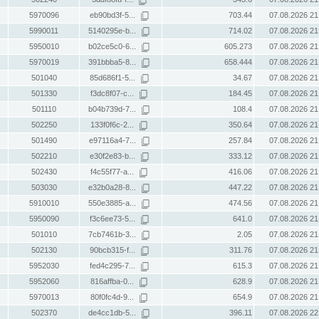
5970096
eb90bd3f-5...
703.44
07.08.2026 21
5990011
5140295e-b...
714.02
07.08.2026 21
5950010
b02ce5c0-6...
605.273
07.08.2026 21
5970019
391bbba5-8...
658.444
07.08.2026 21
501040
85d686f1-5...
34.67
07.08.2026 21
501330
f3dc8f07-c...
184.45
07.08.2026 21
501110
b04b739d-7...
108.4
07.08.2026 21
502250
133f0f6c-2...
350.64
07.08.2026 21
501490
e97116a4-7...
257.84
07.08.2026 21
502210
e30f2e83-b...
333.12
07.08.2026 21
502430
f4c55f77-a...
416.06
07.08.2026 21
503030
e32b0a28-8...
447.22
07.08.2026 21
5910010
550e3885-a...
474.56
07.08.2026 21
5950090
f3c6ee73-5...
641.0
07.08.2026 21
501010
7cb7461b-3...
2.05
07.08.2026 21
502130
90bcb315-f...
311.76
07.08.2026 21
5952030
fed4c295-7...
615.3
07.08.2026 21
5952060
816affba-0...
628.9
07.08.2026 21
5970013
80f0fc4d-9...
654.9
07.08.2026 21
502370
de4cc1db-5...
396.11
07.08.2026 22