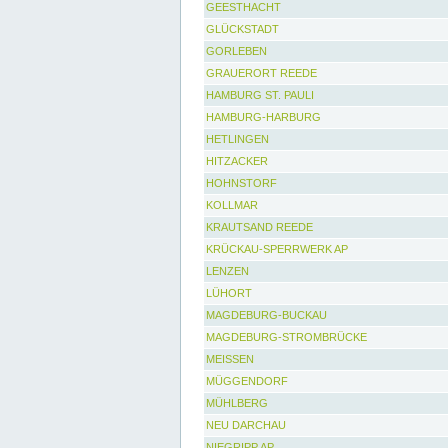
GEESTHACHT
GLÜCKSTADT
GORLEBEN
GRAUERORT REEDE
HAMBURG ST. PAULI
HAMBURG-HARBURG
HETLINGEN
HITZACKER
HOHNSTORF
KOLLMAR
KRAUTSAND REEDE
KRÜCKAU-SPERRWERK AP
LENZEN
LÜHORT
MAGDEBURG-BUCKAU
MAGDEBURG-STROMBRÜCKE
MEISSEN
MÜGGENDORF
MÜHLBERG
NEU DARCHAU
NIEGRIPP AP