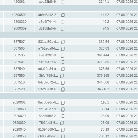
420061
aec23fd6-9...
2144.1
07.08.2026 21
42800502
ab9d5a42-2...
44.02
07.08.2026 21
42800310
c6e9f744-4...
49.2
07.08.2026 21
42800309
d2155fa6-b...
74.5
07.08.2026 21
587507
831ad501-d...
332.54
07.08.2026 21
587505
a7b1eda9-b...
326.83
07.08.2026 21
587535
e9e7f20c-9...
361.444
07.08.2026 21
587541
e4f29379-6...
371.285
07.08.2026 21
587540
c6a12d34-c...
376.56
07.08.2026 21
587550
3bfcf759-2...
376.965
07.08.2026 21
587510
64c37072-d...
344.686
07.08.2026 21
587520
532d8718-6...
346.162
07.08.2026 21
9520081
8ac85e6c-6...
110.1
07.08.2026 21
9520060
721313e7-9...
83.14
07.08.2026 21
9520020
86c5688f-2...
26.09
07.08.2026 21
9520030
7f01fbd8-6...
26.09
07.08.2026 21
9520040
61394669-3...
78.19
07.08.2026 21
9520050
cb93548e-c...
78.312
07.08.2026 21