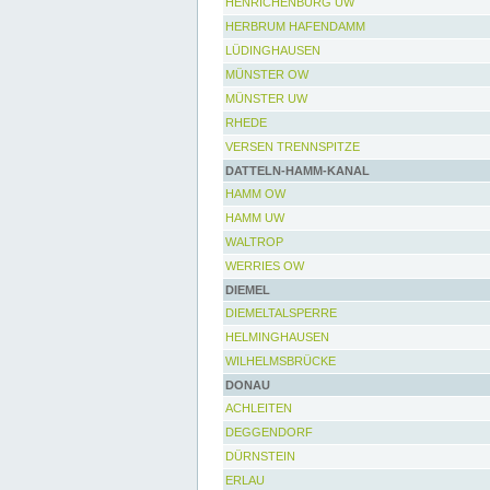
HENRICHENBURG UW
HERBRUM HAFENDAMM
LÜDINGHAUSEN
MÜNSTER OW
MÜNSTER UW
RHEDE
VERSEN TRENNSPITZE
DATTELN-HAMM-KANAL
HAMM OW
HAMM UW
WALTROP
WERRIES OW
DIEMEL
DIEMELTALSPERRE
HELMINGHAUSEN
WILHELMSBRÜCKE
DONAU
ACHLEITEN
DEGGENDORF
DÜRNSTEIN
ERLAU