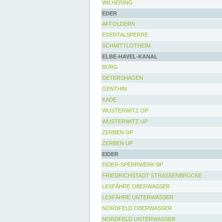
WILHERING
EDER
AFFOLDERN
EDERTALSPERRE
SCHMITTLOTHEIM
ELBE-HAVEL-KANAL
BURG
DETERSHAGEN
GENTHIN
KADE
WUSTERWITZ OP
WUSTERWITZ UP
ZERBEN OP
ZERBEN UP
EIDER
EIDER-SPERRWERK BP
FRIEDRICHSTADT STRASSENBRÜCKE
LEXFÄHRE OBERWASSER
LEXFÄHRE UNTERWASSER
NORDFELD OBERWASSER
NORDFELD UNTERWASSER