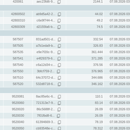
420061
aec23fd6-9...
2144.1
07.08.2026 03
42800502
ab9d5a42-2...
44.02
07.08.2026 03
42800310
c6e9f744-4...
49.2
07.08.2026 03
42800309
d2155fa6-b...
74.5
07.08.2026 03
587507
831ad501-d...
332.54
07.08.2026 03
587505
a7b1eda9-b...
326.83
07.08.2026 03
587535
e9e7f20c-9...
361.444
07.08.2026 03
587541
e4f29379-6...
371.285
07.08.2026 03
587540
c6a12d34-c...
376.56
07.08.2026 03
587550
3bfcf759-2...
376.965
07.08.2026 03
587510
64c37072-d...
344.686
07.08.2026 03
587520
532d8718-6...
346.162
07.08.2026 03
9520081
8ac85e6c-6...
110.1
07.08.2026 03
9520060
721313e7-9...
83.14
07.08.2026 03
9520020
86c5688f-2...
26.09
07.08.2026 03
9520030
7f01fbd8-6...
26.09
07.08.2026 03
9520040
61394669-3...
78.19
07.08.2026 03
9520050
cb93548e-c...
78.312
07.08.2026 03