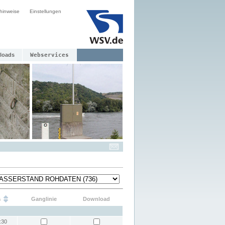
hinweise
Einstellungen
loads
Webservices
s
Ganglinie
Download
:30