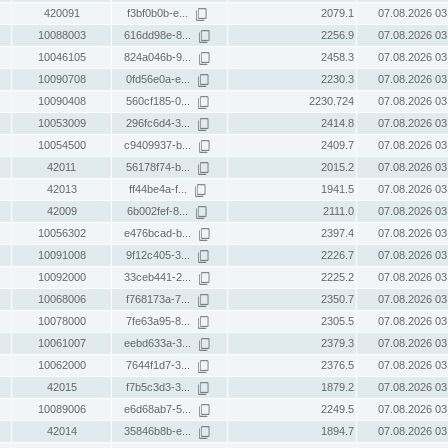
420091
f3bf0b0b-e...
2079.1
07.08.2026 03
10088003
616dd98e-8...
2256.9
07.08.2026 03
10046105
824a046b-9...
2458.3
07.08.2026 03
10090708
0fd56e0a-e...
2230.3
07.08.2026 03
10090408
560cf185-0...
2230.724
07.08.2026 03
10053009
296fc6d4-3...
2414.8
07.08.2026 03
10054500
c9409937-b...
2409.7
07.08.2026 03
42011
56178f74-b...
2015.2
07.08.2026 03
42013
ff44be4a-f...
1941.5
07.08.2026 03
42009
6b002fef-8...
2111.0
07.08.2026 03
10056302
e476bcad-b...
2397.4
07.08.2026 03
10091008
9f12c405-3...
2226.7
07.08.2026 03
10092000
33ceb441-2...
2225.2
07.08.2026 03
10068006
f768173a-7...
2350.7
07.08.2026 03
10078000
7fe63a95-8...
2305.5
07.08.2026 03
10061007
eebd633a-3...
2379.3
07.08.2026 03
10062000
7644f1d7-3...
2376.5
07.08.2026 03
42015
f7b5c3d3-3...
1879.2
07.08.2026 03
10089006
e6d68ab7-5...
2249.5
07.08.2026 03
42014
35846b8b-e...
1894.7
07.08.2026 03