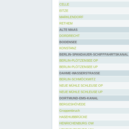
CELLE
EITZE
MARKLENDORF
RETHEM
ALTE MAAS
DORDRECHT
BODENSEE
KONSTANZ
BERLIN-SPANDAUER-SCHIFFFAHRTSKANAL
BERLIN-PLÖTZENSEE OP
BERLIN-PLÖTZENSEE UP
DAHME-WASSERSTRASSE
BERLIN-SCHMÖCKWITZ
NEUE MÜHLE SCHLEUSE OP
NEUE MÜHLE SCHLEUSE UP
DORTMUND-EMS-KANAL
BERGESHÖVEDE
Groppenbruch
HASEHUBBRÜCKE
HENRICHENBURG OW