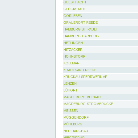
GEESTHACHT
GLÜCKSTADT
GORLEBEN
GRAUERORT REEDE
HAMBURG ST. PAULI
HAMBURG-HARBURG
HETLINGEN
HITZACKER
HOHNSTORF
KOLLMAR
KRAUTSAND REEDE
KRÜCKAU-SPERRWERK AP
LENZEN
LÜHORT
MAGDEBURG-BUCKAU
MAGDEBURG-STROMBRÜCKE
MEISSEN
MÜGGENDORF
MÜHLBERG
NEU DARCHAU
NIEGRIPP AP