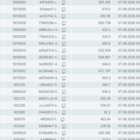
5930060
44f7e955-c...
583.393
07.08.2026 03
5970035
1f1bbed7-c...
674.0
07.08.2026 03
5910020
ac507f42-1...
492.95
07.08.2026 03
5970026
7398029b-c...
660.738
07.08.2026 03
5952050
d488c5cc-4...
623.1
07.08.2026 03
5952025
706e5110-c...
615.0
07.08.2026 03
5970010
599c23b1-4...
650.5
07.08.2026 03
5920010
a26e57c9-1...
522.639
07.08.2026 03
5930040
d9289367-c...
568.987
07.08.2026 03
5970025
3ed90357-4...
666.9
07.08.2026 03
5970031
8c20b4dc-1...
671.787
07.08.2026 03
5970024
a653eb04-d...
663.3
07.08.2026 03
503120
c80a4f21-5...
484.7
07.08.2026 03
5960010
8d18d129-0...
645.5
07.08.2026 03
502170
b8567c1e-8...
325.39
07.08.2026 03
502180
ccccb57f-a...
326.67
07.08.2026 03
501080
24440872-5...
82.2
07.08.2026 03
503070
48f2661f-f...
463.94
07.08.2026 03
501160
16b9b4e7-b...
128.02
07.08.2026 03
5930010
67d6e882-b...
536.385
07.08.2026 03
502240
3adf88fd-f...
343.6
07.08.2026 03