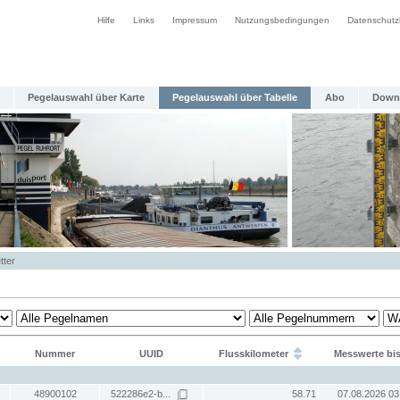
Hilfe
Links
Impressum
Nutzungsbedingungen
Datenschutz
Pegelauswahl über Karte
Pegelauswahl über Tabelle
Abo
Down
tter
Nummer
UUID
Flusskilometer
Messwerte bi
48900102
522286e2-b...
58.71
07.08.2026 03