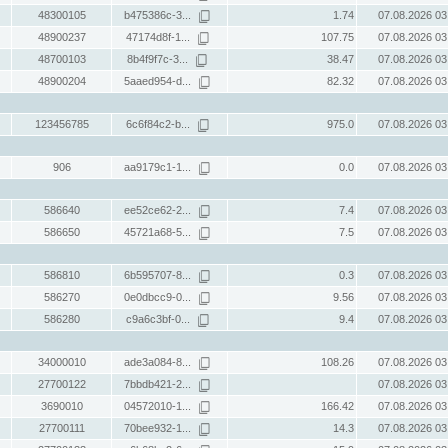
48300105
b475386c-3...
1.74
07.08.2026 03
48900237
47174d8f-1...
107.75
07.08.2026 03
48700103
8b4f9f7c-3...
38.47
07.08.2026 03
48900204
5aaed954-d...
82.32
07.08.2026 03
123456785
6c6f84c2-b...
975.0
07.08.2026 03
906
aa9179c1-1...
0.0
07.08.2026 03
586640
ee52ce62-2...
7.4
07.08.2026 03
586650
45721a68-5...
7.5
07.08.2026 03
586810
6b595707-8...
0.3
07.08.2026 03
586270
0e0dbcc9-0...
9.56
07.08.2026 03
586280
c9a6c3bf-0...
9.4
07.08.2026 03
34000010
ade3a084-8...
108.26
07.08.2026 03
27700122
7bbdb421-2...
07.08.2026 03
3690010
04572010-1...
166.42
07.08.2026 03
27700111
70bee932-1...
14.3
07.08.2026 03