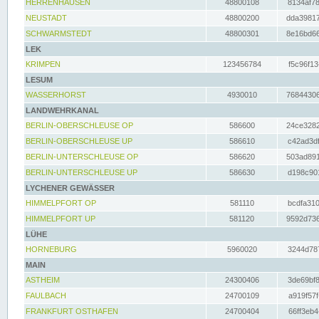
HERRENHAUSEN
48800108
8134af78
NEUSTADT
48800200
dda39817
SCHWARMSTEDT
48800301
8e16bd66
LEK
KRIMPEN
123456784
f5c96f13
LESUM
WASSERHORST
4930010
76844306
LANDWEHRKANAL
BERLIN-OBERSCHLEUSE OP
586600
24ce3282
BERLIN-OBERSCHLEUSE UP
586610
c42ad3df
BERLIN-UNTERSCHLEUSE OP
586620
503ad891
BERLIN-UNTERSCHLEUSE UP
586630
d198c901
LYCHENER GEWÄSSER
HIMMELPFORT OP
581110
bcdfa310
HIMMELPFORT UP
581120
9592d736
LÜHE
HORNEBURG
5960020
3244d787
MAIN
ASTHEIM
24300406
3de69bf8
FAULBACH
24700109
a919f57f
FRANKFURT OSTHAFEN
24700404
66ff3eb4