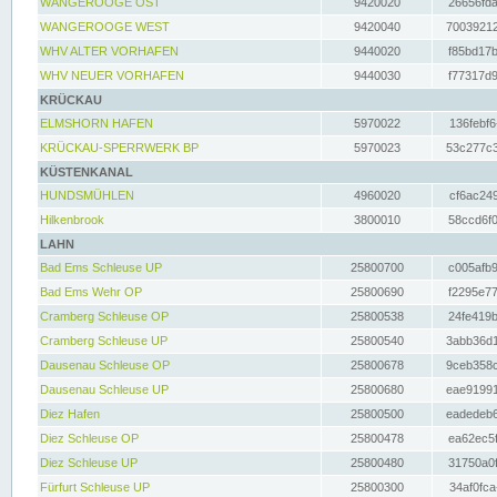
WANGEROOGE OST
9420020
26656fda
WANGEROOGE WEST
9420040
70039212
WHV ALTER VORHAFEN
9440020
f85bd17b
WHV NEUER VORHAFEN
9440030
f77317d9
KRÜCKAU
ELMSHORN HAFEN
5970022
136febf6
KRÜCKAU-SPERRWERK BP
5970023
53c277c3
KÜSTENKANAL
HUNDSMÜHLEN
4960020
cf6ac249
Hilkenbrook
3800010
58ccd6f0
LAHN
Bad Ems Schleuse UP
25800700
c005afb9
Bad Ems Wehr OP
25800690
f2295e77
Cramberg Schleuse OP
25800538
24fe419b
Cramberg Schleuse UP
25800540
3abb36d1
Dausenau Schleuse OP
25800678
9ceb358c
Dausenau Schleuse UP
25800680
eae91991
Diez Hafen
25800500
eadedeb6
Diez Schleuse OP
25800478
ea62ec5f
Diez Schleuse UP
25800480
31750a0f
Fürfurt Schleuse UP
25800300
34af0fca