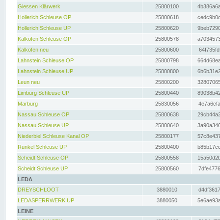
Giessen Klärwerk
25800100
4b386a6a
Hollerich Schleuse OP
25800618
cedc9b0c
Hollerich Schleuse UP
25800620
9beb7290
Kalkofen Schleuse OP
25800578
a7034573
Kalkofen neu
25800600
64f735fd
Lahnstein Schleuse OP
25800798
664d68ea
Lahnstein Schleuse UP
25800800
6b6b31e2
Leun neu
25800200
32807065
Limburg Schleuse UP
25800440
89038b42
Marburg
25830056
4e7a6cfa
Nassau Schleuse OP
25800638
29cb44a2
Nassau Schleuse UP
25800640
3a90a346
Niederbiel Schleuse Kanal OP
25800177
57c8e437
Runkel Schleuse UP
25800400
b85b17cc
Scheidt Schleuse OP
25800558
15a50d2b
Scheidt Schleuse UP
25800560
7dfe4776
LEDA
DREYSCHLOOT
3880010
d4df3617
LEDASPERRWERK UP
3880050
5e6ae93a
LEINE