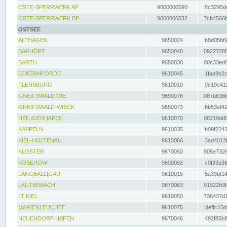
OSTE-SPERRWERK AP
9000000590
8c3295dc
OSTE-SPERRWERK BP
9000000532
7cb4566b
OSTSEE
ALTHAGEN
9650024
b8d05bf9
BARHÖFT
9650040
09227288
BARTH
9650030
00c33ed9
ECKERNFÖRDE
9610045
1faa9b2c
FLENSBURG
9610010
9e19c411
GREIFSWALD OIE
9690078
087b6386
GREIFSWALD-WIECK
9650073
6b53ef42
HEILIGENHAFEN
9610070
06219dd9
KAPPELN
9610035
b09f2243
KIEL-HOLTENAU
9610066
3ad4013f
KLOSTER
9670050
905e7328
KOSEROW
9690093
c0f33a36
LANGBALLIGAU
9610015
5a33bf14
LAUTERBACH
9670063
91922b9b
LT KIEL
9610050
736437d7
MARIENLEUCHTE
9610075
8effc15d
NEUENDORF HAFEN
9670046
492f85b8