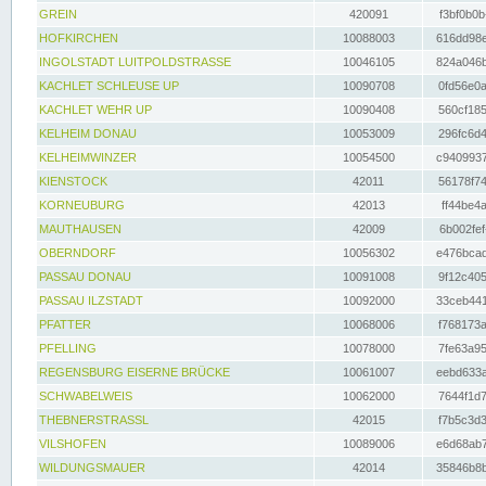
GREIN
420091
f3bf0b0b
HOFKIRCHEN
10088003
616dd98e
INGOLSTADT LUITPOLDSTRASSE
10046105
824a046b
KACHLET SCHLEUSE UP
10090708
0fd56e0a
KACHLET WEHR UP
10090408
560cf185
KELHEIM DONAU
10053009
296fc6d4
KELHEIMWINZER
10054500
c9409937
KIENSTOCK
42011
56178f74
KORNEUBURG
42013
ff44be4a
MAUTHAUSEN
42009
6b002fef
OBERNDORF
10056302
e476bcad
PASSAU DONAU
10091008
9f12c405
PASSAU ILZSTADT
10092000
33ceb441
PFATTER
10068006
f768173a
PFELLING
10078000
7fe63a95
REGENSBURG EISERNE BRÜCKE
10061007
eebd633a
SCHWABELWEIS
10062000
7644f1d7
THEBNERSTRASSL
42015
f7b5c3d3
VILSHOFEN
10089006
e6d68ab7
WILDUNGSMAUER
42014
35846b8b