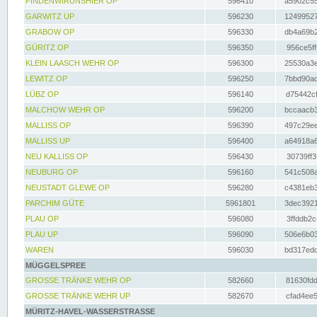
FINDENWIRUNSHIER OP
596410
a5902c55
GARWITZ UP
596230
12499527
GRABOW OP
596330
db4a69b2
GÜRITZ OP
596350
956ce5ff
KLEIN LAASCH WEHR OP
596300
25530a3e
LEWITZ OP
596250
7bbd90ad
LÜBZ OP
596140
d75442cf
MALCHOW WEHR OP
596200
bccaacb3
MALLISS OP
596390
497c29ee
MALLISS UP
596400
a64918a6
NEU KALLISS OP
596430
30739ff3
NEUBURG OP
596160
541c508a
NEUSTADT GLEWE OP
596280
c4381eb3
PARCHIM GÜTE
5961801
3dec3921
PLAU OP
596080
3ffddb2c
PLAU UP
596090
506e6b03
WAREN
596030
bd317edd
MÜGGELSPREE
GROSSE TRÄNKE WEHR OP
582660
81630fdd
GROSSE TRÄNKE WEHR UP
582670
cfad4ee5
MÜRITZ-HAVEL-WASSERSTRASSE