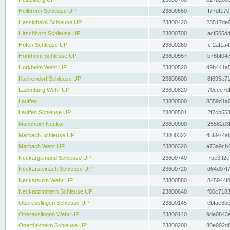
Heilbronn Schleuse UP
23800560
f77df170
Hessigheim Schleuse UP
23800420
23517de9
Hirschhorn Schleuse UP
23800700
acf505dd
Hofen Schleuse UP
23800260
cf2af1a4
Horkheim Schleuse UP
23800557
b76bf04c
Horkheim Wehr UP
23800520
d9b441a5
Kochendorf Schleuse UP
23800600
8f695e71
Ladenburg Wehr UP
23800820
70cee7df
Lauffen
23800500
8559d1a0
Lauffen Schleuse UP
23800501
2f7cb553
Mannheim Neckar
23800900
25582d3f
Marbach Schleuse UP
23800322
456974a8
Marbach Wehr UP
23800320
a73a9cb4
Neckargemünd Schleuse UP
23800740
7be3ff2e
Neckarsteinach Schleuse UP
23800720
d64d07f7
Neckarsulm Wehr UP
23800580
845944f8
Neckarzimmern Schleuse UP
23800640
f00c7183
Oberesslingen Schleuse UP
23800145
cbfae6bc
Oberesslingen Wehr UP
23800140
9de0843a
Obertürkheim Schleuse UP
23800200
80e002d8