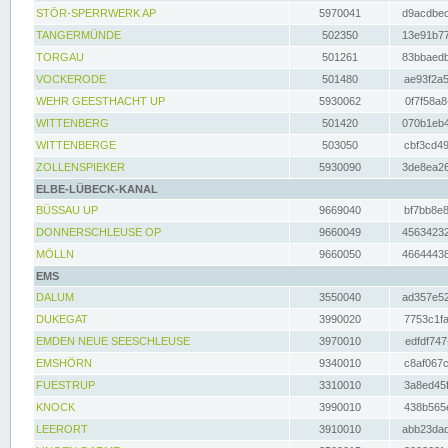
STÖR-SPERRWERK AP
5970041
d9acdbec
TANGERMÜNDE
502350
13e91b77
TORGAU
501261
83bbaedb
VOCKERODE
501480
ae93f2a5
WEHR GEESTHACHT UP
5930062
0f7f58a8
WITTENBERG
501420
070b1eb4
WITTENBERGE
503050
cbf3cd49
ZOLLENSPIEKER
5930090
3de8ea26
ELBE-LÜBECK-KANAL
BÜSSAU UP
9669040
bf7bb8e8
DONNERSCHLEUSE OP
9660049
45634232
MÖLLN
9660050
46644438
EMS
DALUM
3550040
ad357e52
DUKEGAT
3990020
7753c1fa
EMDEN NEUE SEESCHLEUSE
3970010
edfdf747
EMSHÖRN
9340010
c8af067c
FUESTRUP
3310010
3a8ed45f
KNOCK
3990010
438b565e
LEERORT
3910010
abb23dad