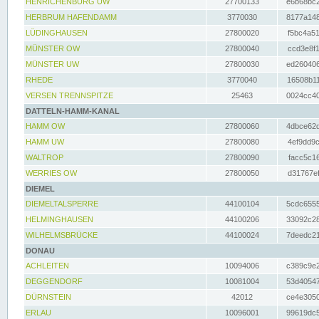
HENRICHENBURG UW
27700133
e6b68bc2
HERBRUM HAFENDAMM
3770030
8177a148
LÜDINGHAUSEN
27800020
f5bc4a51
MÜNSTER OW
27800040
ccd3e8f1
MÜNSTER UW
27800030
ed260406
RHEDE
3770040
16508b11
VERSEN TRENNSPITZE
25463
0024cc40
DATTELN-HAMM-KANAL
HAMM OW
27800060
4dbce62d
HAMM UW
27800080
4ef9dd9c
WALTROP
27800090
facc5c16
WERRIES OW
27800050
d31767ef
DIEMEL
DIEMELTALSPERRE
44100104
5cdc6555
HELMINGHAUSEN
44100206
33092c28
WILHELMSBRÜCKE
44100024
7deedc21
DONAU
ACHLEITEN
10094006
c389c9e2
DEGGENDORF
10081004
53d40547
DÜRNSTEIN
42012
ce4e3050
ERLAU
10096001
99619dc5