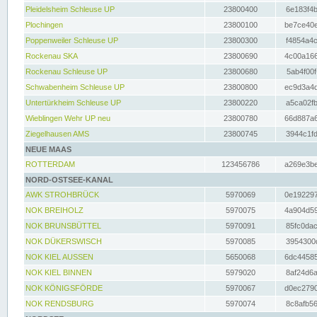
Pleidelsheim Schleuse UP
23800400
6e183f4b
Plochingen
23800100
be7ce40e
Poppenweiler Schleuse UP
23800300
f4854a4c
Rockenau SKA
23800690
4c00a166
Rockenau Schleuse UP
23800680
5ab4f00f
Schwabenheim Schleuse UP
23800800
ec9d3a4d
Untertürkheim Schleuse UP
23800220
a5ca02fb
Wieblingen Wehr UP neu
23800780
66d887a6
Ziegelhausen AMS
23800745
3944c1fd
NEUE MAAS
ROTTERDAM
123456786
a269e3be
NORD-OSTSEE-KANAL
AWK STROHBRÜCK
5970069
0e192297
NOK BREIHOLZ
5970075
4a904d59
NOK BRUNSBÜTTEL
5970091
85fc0dac
NOK DÜKERSWISCH
5970085
3954300d
NOK KIEL AUSSEN
5650068
6dc44585
NOK KIEL BINNEN
5979020
8af24d6a
NOK KÖNIGSFÖRDE
5970067
d0ec2790
NOK RENDSBURG
5970074
8c8afb56