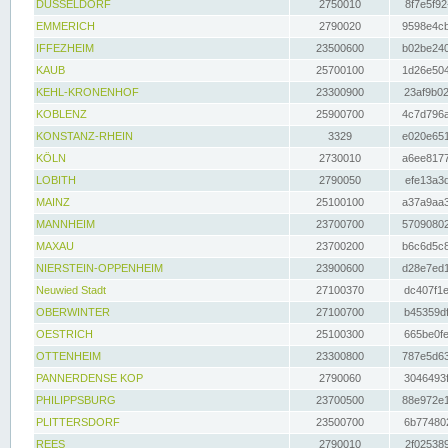
DÜSSELDORF
2750010
8f7e5f92
EMMERICH
2790020
9598e4cb
IFFEZHEIM
23500600
b02be240
KAUB
25700100
1d26e504
KEHL-KRONENHOF
23300900
23af9b02
KOBLENZ
25900700
4c7d796a
KONSTANZ-RHEIN
3329
e020e651
KÖLN
2730010
a6ee8177
LOBITH
2790050
efe13a3d
MAINZ
25100100
a37a9aa3
MANNHEIM
23700700
57090802
MAXAU
23700200
b6c6d5c8
NIERSTEIN-OPPENHEIM
23900600
d28e7ed1
Neuwied Stadt
27100370
dc407f1e
OBERWINTER
27100700
b45359df
OESTRICH
25100300
665be0fe
OTTENHEIM
23300800
787e5d63
PANNERDENSE KOP
2790060
3046493f
PHILIPPSBURG
23700500
88e972e1
PLITTERSDORF
23500700
6b774802
REES
2790010
2f025389