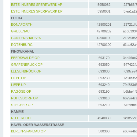
ESTE INNERES SPERRWERK AP
5950082
227b83f7
ESTE INNERES SPERRWERK BP
5950081
5fea1a12
FULDA
BONAFORTH
42900201
23721dfd
GREBENAU
42700202
acd63934
GUNTERSHAUSEN
42900100
213a585d
ROTENBURG
42700100
d1ba62a4
FINOWKANAL
EBERSWALDE OP
693170
3cd46cc7
GRAFENBRÜCK OP
693050
547422fb
LEESENBRÜCK OP
693030
f099ce74
LIEPE OP
693230
6f81b35f
LIEPE UP
693240
79d783d3
RAGÖSE OP
693190
b6bbe4f8
RUHLSDORF OP
693010
6629a4ca
STECHER OP
693210
516fbf8c
HAMME
RITTERHUDE
4940030
f49855d8
HAVEL-ODER-WASSERSTRASSE
BERLIN-SPANDAU OP
580300
e607a4b6