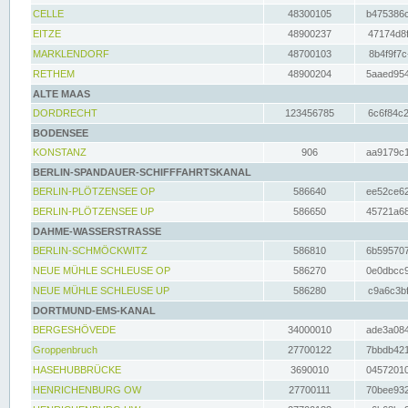
CELLE
48300105
b475386c
EITZE
48900237
47174d8f
MARKLENDORF
48700103
8b4f9f7c
RETHEM
48900204
5aaed954
ALTE MAAS
DORDRECHT
123456785
6c6f84c2
BODENSEE
KONSTANZ
906
aa9179c1
BERLIN-SPANDAUER-SCHIFFFAHRTSKANAL
BERLIN-PLÖTZENSEE OP
586640
ee52ce62
BERLIN-PLÖTZENSEE UP
586650
45721a68
DAHME-WASSERSTRASSE
BERLIN-SCHMÖCKWITZ
586810
6b595707
NEUE MÜHLE SCHLEUSE OP
586270
0e0dbcc9
NEUE MÜHLE SCHLEUSE UP
586280
c9a6c3bf
DORTMUND-EMS-KANAL
BERGESHÖVEDE
34000010
ade3a084
Groppenbruch
27700122
7bbdb421
HASEHUBBRÜCKE
3690010
04572010
HENRICHENBURG OW
27700111
70bee932