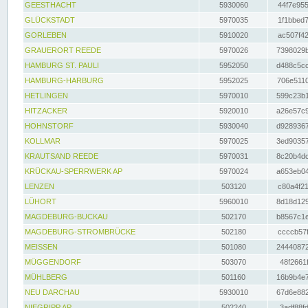
GEESTHACHT
5930060
44f7e955
GLÜCKSTADT
5970035
1f1bbed7
GORLEBEN
5910020
ac507f42
GRAUERORT REEDE
5970026
7398029b
HAMBURG ST. PAULI
5952050
d488c5cc
HAMBURG-HARBURG
5952025
706e5110
HETLINGEN
5970010
599c23b1
HITZACKER
5920010
a26e57c9
HOHNSTORF
5930040
d9289367
KOLLMAR
5970025
3ed90357
KRAUTSAND REEDE
5970031
8c20b4dc
KRÜCKAU-SPERRWERK AP
5970024
a653eb04
LENZEN
503120
c80a4f21
LÜHORT
5960010
8d18d129
MAGDEBURG-BUCKAU
502170
b8567c1e
MAGDEBURG-STROMBRÜCKE
502180
ccccb57f
MEISSEN
501080
24440872
MÜGGENDORF
503070
48f2661f
MÜHLBERG
501160
16b9b4e7
NEU DARCHAU
5930010
67d6e882
NIEGRIPP AP
502240
3adf88fd