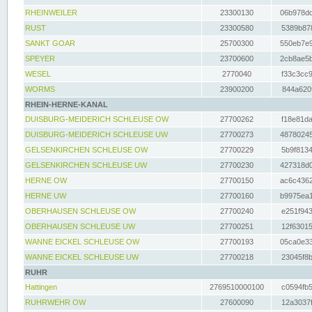
RHEINWEILER
23300130
06b978dd
RUST
23300580
5389b878
SANKT GOAR
25700300
550eb7e9
SPEYER
23700600
2cb8ae5b
WESEL
2770040
f33c3cc9
WORMS
23900200
844a620f
RHEIN-HERNE-KANAL
DUISBURG-MEIDERICH SCHLEUSE OW
27700262
f18e81da
DUISBURG-MEIDERICH SCHLEUSE UW
27700273
48780245
GELSENKIRCHEN SCHLEUSE OW
27700229
5b9f8134
GELSENKIRCHEN SCHLEUSE UW
27700230
427318d0
HERNE OW
27700150
ac6c4362
HERNE UW
27700160
b9975ea1
OBERHAUSEN SCHLEUSE OW
27700240
e251f943
OBERHAUSEN SCHLEUSE UW
27700251
12f63015
WANNE EICKEL SCHLEUSE OW
27700193
05ca0e33
WANNE EICKEL SCHLEUSE UW
27700218
23045f8b
RUHR
Hattingen
2769510000100
c0594fb5
RUHRWEHR OW
27600090
12a3037f