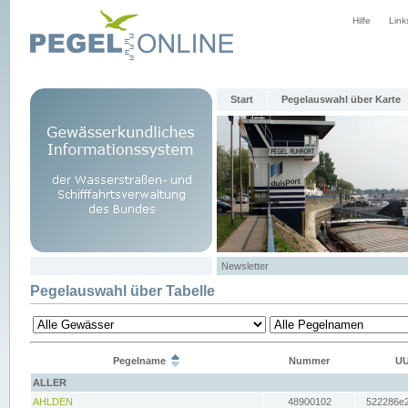
Hilfe
Link
Start
Pegelauswahl über Karte
Newsletter
Pegelauswahl über Tabelle
Pegelname
Nummer
UU
ALLER
AHLDEN
48900102
522286e2