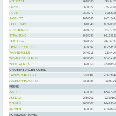
NEUSTADT
9610080
3f0b6b74
Prerow
9650027
7d50c68c
RUDEN
9690077
1fa822e6
SASSNITZ
9670065
9e7b2a4d
SCHLESWIG
9610040
09370c05
STAHLBRODE
9650070
340707f4
STRALSUND
9650043
b9163121
THIESSOW
9670067
d1c9bb3c
TIMMENDORF POEL
9630007
d22c341b
WARNEMÜNDE
9640015
220ff4c6
WISMAR-BAUMHAUS
9630008
95a0ab45
WITTOWER FÄHRE
9670055
4b348b56
ORANIENBURGER KANAL
SACHSENHAUSEN OP
580240
adbd3144
SACHSENHAUSEN UP
581840
0a6fe221
PEENE
AALBUDE
9660009
8ba772ed
ANKLAM
9660001
22fd01e0
DEMMIN
9660007
b7e238e8
JARMEN
9660005
a3328262
POTSDAMER HAVEL