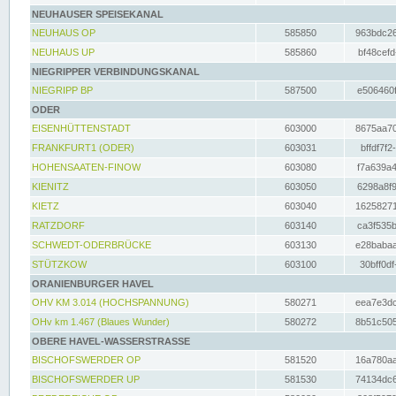
NEUHAUSER SPEISEKANAL
NEUHAUS OP
585850
963bdc26
NEUHAUS UP
585860
bf48cefd
NIEGRIPPER VERBINDUNGSKANAL
NIEGRIPP BP
587500
e506460f
ODER
EISENHÜTTENSTADT
603000
8675aa70
FRANKFURT1 (ODER)
603031
bffdf7f2
HOHENSAATEN-FINOW
603080
f7a639a4
KIENITZ
603050
6298a8f9
KIETZ
603040
16258271
RATZDORF
603140
ca3f535b
SCHWEDT-ODERBRÜCKE
603130
e28babaa
STÜTZKOW
603100
30bff0df
ORANIENBURGER HAVEL
OHV KM 3.014 (HOCHSPANNUNG)
580271
eea7e3dc
OHv km 1.467 (Blaues Wunder)
580272
8b51c505
OBERE HAVEL-WASSERSTRASSE
BISCHOFSWERDER OP
581520
16a780aa
BISCHOFSWERDER UP
581530
74134dc6