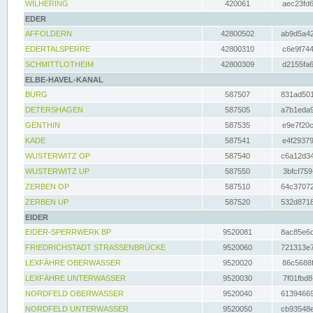
WILHERING
420061
aec23fd6
EDER
AFFOLDERN
42800502
ab9d5a42
EDERTALSPERRE
42800310
c6e9f744
SCHMITTLOTHEIM
42800309
d2155fa6
ELBE-HAVEL-KANAL
BURG
587507
831ad501
DETERSHAGEN
587505
a7b1eda9
GENTHIN
587535
e9e7f20c
KADE
587541
e4f29379
WUSTERWITZ OP
587540
c6a12d34
WUSTERWITZ UP
587550
3bfcf759
ZERBEN OP
587510
64c37072
ZERBEN UP
587520
532d8718
EIDER
EIDER-SPERRWERK BP
9520081
8ac85e6c
FRIEDRICHSTADT STRASSENBRÜCKE
9520060
721313e7
LEXFÄHRE OBERWASSER
9520020
86c5688f
LEXFÄHRE UNTERWASSER
9520030
7f01fbd8
NORDFELD OBERWASSER
9520040
61394669
NORDFELD UNTERWASSER
9520050
cb93548e