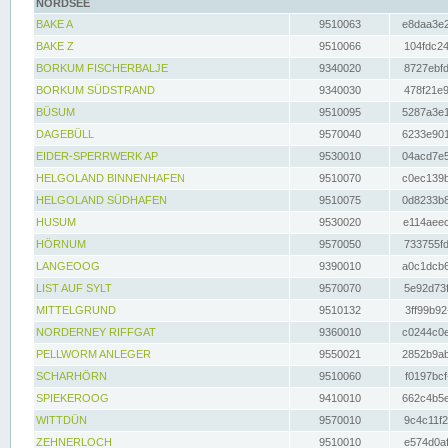
NORDSEE
BAKE A
9510063
e8daa3e2
BAKE Z
9510066
104fdc24
BORKUM FISCHERBALJE
9340020
8727ebfd
BORKUM SÜDSTRAND
9340030
478f21e9
BÜSUM
9510095
5287a3e1
DAGEBÜLL
9570040
6233e901
EIDER-SPERRWERK AP
9530010
04acd7e5
HELGOLAND BINNENHAFEN
9510070
c0ec139b
HELGOLAND SÜDHAFEN
9510075
0d8233b8
HUSUM
9530020
e114aeec
HÖRNUM
9570050
733755fd
LANGEOOG
9390010
a0c1dcb6
LIST AUF SYLT
9570070
5e92d73f
MITTELGRUND
9510132
3ff99b92
NORDERNEY RIFFGAT
9360010
c0244c0e
PELLWORM ANLEGER
9550021
2852b9ab
SCHARHÖRN
9510060
f0197bcf
SPIEKEROOG
9410010
662c4b5e
WITTDÜN
9570010
9c4c11f2
ZEHNERLOCH
9510010
e574d0af