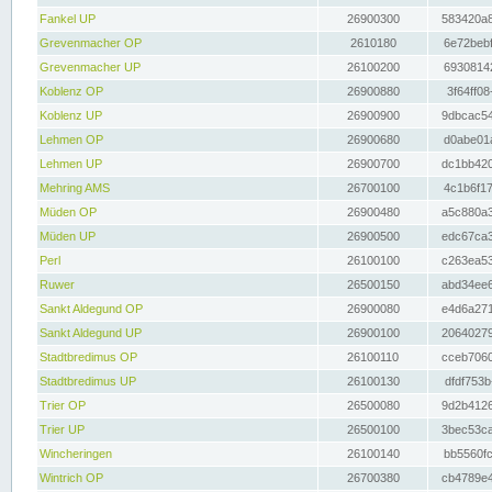
Fankel UP
26900300
583420a8
Grevenmacher OP
2610180
6e72bebf
Grevenmacher UP
26100200
69308142
Koblenz OP
26900880
3f64ff08
Koblenz UP
26900900
9dbcac54
Lehmen OP
26900680
d0abe01a
Lehmen UP
26900700
dc1bb420
Mehring AMS
26700100
4c1b6f17
Müden OP
26900480
a5c880a3
Müden UP
26900500
edc67ca3
Perl
26100100
c263ea53
Ruwer
26500150
abd34ee6
Sankt Aldegund OP
26900080
e4d6a271
Sankt Aldegund UP
26900100
20640279
Stadtbredimus OP
26100110
cceb7060
Stadtbredimus UP
26100130
dfdf753b
Trier OP
26500080
9d2b4126
Trier UP
26500100
3bec53ca
Wincheringen
26100140
bb5560fc
Wintrich OP
26700380
cb4789e4