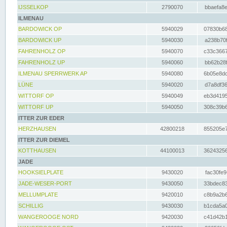
IJSSELKOP
2790070
bbaefa8e
ILMENAU
BARDOWICK OP
5940029
07830b68
BARDOWICK UP
5940030
a238b70f
FAHRENHOLZ OP
5940070
c33c3667
FAHRENHOLZ UP
5940060
bb62b28f
ILMENAU SPERRWERK AP
5940080
6b05e8dc
LÜNE
5940020
d7a8df36
WITTORF OP
5940049
eb3d4195
WITTORF UP
5940050
308c39b6
ITTER ZUR EDER
HERZHAUSEN
42800218
855205e7
ITTER ZUR DIEMEL
KOTTHAUSEN
44100013
36243256
JADE
HOOKSIELPLATE
9430020
fac30fe9
JADE-WESER-PORT
9430050
33bdec83
MELLUMPLATE
9420010
c8b9a2b6
SCHILLIG
9430030
b1cda5a0
WANGEROOGE NORD
9420030
c41d42b1