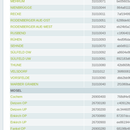
MEHRUM
31010071
be05603a
NIENBRÜGGE
31010044
864a8111
RECKE
31010011
7af19499
RODENBERGER AUE-OST
31010051
6288de60
RODENBERGER AUE-WEST
31010052
eb24b5a3
RUSBEND
31010043
c1f06401
RÜHEN
31010093
4ed5f6da
SEHNDE
31010070
ab0d9117
SÜLFELD OW
31010092
a8604e8f
SÜLFELD UW
31010091
892183d6
THUNE
31010080
42b865fb
VELSDORF
3101012
36f80081
VORSFELDE
31010090
dbb2bb9f
WARBER GRABEN
31010040
2f1080ba
MOSEL
Cochem
26900400
768df4e9
Detzem OP
26700180
c40912fd
Detzem UP
26700200
dc344605
Enkirch OP
26700880
87207dcd
Enkirch UP
26700900
ee861944
Fankel OP
26900280
68198b48