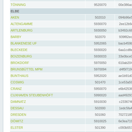
TÖNNING
9520070
00e386ac
ELBE
AKEN
502010
094b96e5
ALTENGAMME
5930070
2ee12b9a
ARTLENBURG
5930050
b3492c68
BARBY
502070
939f82ec
BLANKENESE UF
5952065
bacb459b
BLECKEDE
5930020
6aa1cd8e
BOIZENBURG
5930033
33e0bce0
BROKDORF
5970050
610ab204
BRUNSBÜTTEL MPM
5970094
d4f5f719
BUNTHAUS
5952020
ae1b91d0
COSWIG
501470
1ce53a59
CRANZ
5950070
e6b42536
CUXHAVEN STEUBENHÖFT
5990020
aad49293
DAMNATZ
5910030
c233674f
DESSAU
502000
1edc5fa4
DRESDEN
501060
70272185
DÖMITZ
5910025
6e3ea719
ELSTER
501390
c093b557