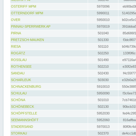
OSTERIFF MPM
5970096
eb90bd3f
OTTERNDORF MPM
5990011
5140295e
OVER
5950010
b02ce5c0
PINNAU-SPERRWERK AP
5970019
391bbba5
PIRNA
501040
85d686f1
PRETZSCH-MAUKEN
501330
f3dc8f07
RIESA
501110
b04b739d
ROGÄTZ
502250
133f0f6c
ROSSLAU
501490
e97116a4
ROTHENSEE
502210
e30f2e83
SANDAU
502430
f4c55f77
SCHARLEUK
503030
e32b0a28
SCHNACKENBURG
5910010
550e3885
SCHULAU
5950090
f3c6ee73
SCHÖNA
501010
7cb7461b
SCHÖNEBECK
502130
90bcb315
SCHÖPFSTELLE
5952030
fed4c295
SEEMANNSHÖFT
5952060
816affba
STADERSAND
5970013
80f0fc4d
STORKAU
502370
de4cc1db