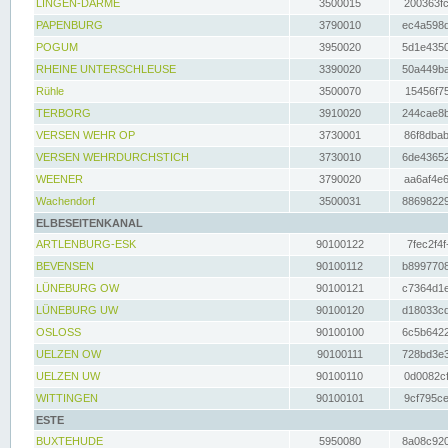
LINGEN-DARME
3500015
200363fc
PAPENBURG
3790010
ec4a598d
POGUM
3950020
5d1e4350
RHEINE UNTERSCHLEUSE
3390020
50a449ba
Rühle
3500070
15456f75
TERBORG
3910020
244cae8b
VERSEN WEHR OP
3730001
86f8dbab
VERSEN WEHRDURCHSTICH
3730010
6de43652
WEENER
3790020
aa6af4e6
Wachendorf
3500031
88698229
ELBESEITENKANAL
ARTLENBURG-ESK
90100122
7fec2f4f
BEVENSEN
90100112
b8997708
LÜNEBURG OW
90100121
c7364d1e
LÜNEBURG UW
90100120
d18033cd
OSLOSS
90100100
6c5b6422
UELZEN OW
90100111
728bd3e3
UELZEN UW
90100110
0d0082cf
WITTINGEN
90100101
9cf795ce
ESTE
BUXTEHUDE
5950080
8a08c920