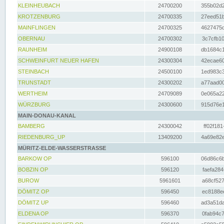
KLEINHEUBACH
24700200
355b02d2
KROTZENBURG
24700335
27eed51b
MAINFLINGEN
24700325
4627475d
OBERNAU
24700302
3c7cfb10
RAUNHEIM
24900108
db1684c1
SCHWEINFURT NEUER HAFEN
24300304
42ecae60
STEINBACH
24500100
1ed983c3
TRUNSTADT
24300202
a77aad00
WERTHEIM
24709089
0e065a22
WÜRZBURG
24300600
915d76e1
MAIN-DONAU-KANAL
BAMBERG
24300042
ff02f181
RIEDENBURG_UP
13409200
4a69e82e
MÜRITZ-ELDE-WASSERSTRASSE
BARKOW OP
596100
06d86c6b
BOBZIN OP
596120
faefa284
BUROW
5961601
a68cf527
DÖMITZ OP
596450
ec8188ee
DÖMITZ UP
596460
ad3a51da
ELDENA OP
596370
0fab94c7