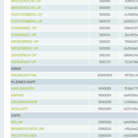
BREDEREICHE OP
580080
308f5979
BREDEREICHE UP
580090
470acd2a
FÜRSTENBERG OP
580060
2c95f83d
FÜRSTENBERG UP
580070
a5830277
VOßWINKEL OP
580000
09b422f7
VOßWINKEL UP
580010
2bcef51a
WESENBERG OP
580020
7909d3f7
WESENBERG UP
580030
da3b5de9
ZEHDENICK OP
580160
a9b8e24c
ZEHDENICK UP
580170
721d7dbf
ORKE
DALWIGKSTHAL
42840453
f0f78cc4
KLEINES HAFF
KARLSHAGEN
9690085
f53bb77f
KARNIN
9690084
da893bbd
UECKERMÜNDE
9690088
c1588dcc
WOLGAST
9650080
b327e35c
OSTE
BELUM
5980060
a9e93be0
BREMERVÖRDE UW
5980010
cf8a3ea2
HECHTHAUSEN
5980030
e5e02890