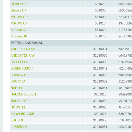
Diemitz OP
581020
d6426c42
Diemitz UP
581030
6b3b55e2
MIROW OP
581000
ab13c115
MIROW UP
581010
19cc3b9a
Strasen OP
581060
117877ec
Strasen UP
581070
2cc40997
MITTELLANDKANAL
ANDERTEN OW
31010061
bc20d819
ANDERTEN UW
31010060
dd41a7d6
BAD ESSEN
31010030
6760b547
BERENBUSCH
31010042
d2c8f60e
BRAMSCHE
31010020
bec8a6a5
BROXTEN
31010032
1125a391
HAHLEN
31010041
ac970eb0
HALDENSLEBEN
3101013
90d92801
HANN. LIST
31010062
27dfd137
HÖRSTEL
31010010
6c7c180f
KANALBRÜCKE
3101018
32b997c2
LOHNDE
31010050
516c4814
LÜBBECKE
31010031
c2aa9164