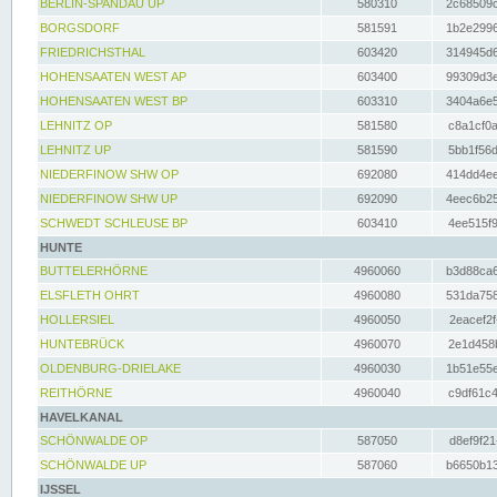
BERLIN-SPANDAU UP
580310
2c68509c
BORGSDORF
581591
1b2e2996
FRIEDRICHSTHAL
603420
314945d6
HOHENSAATEN WEST AP
603400
99309d3e
HOHENSAATEN WEST BP
603310
3404a6e5
LEHNITZ OP
581580
c8a1cf0a
LEHNITZ UP
581590
5bb1f56d
NIEDERFINOW SHW OP
692080
414dd4ee
NIEDERFINOW SHW UP
692090
4eec6b25
SCHWEDT SCHLEUSE BP
603410
4ee515f9
HUNTE
BUTTELERHÖRNE
4960060
b3d88ca6
ELSFLETH OHRT
4960080
531da758
HOLLERSIEL
4960050
2eacef2f
HUNTEBRÜCK
4960070
2e1d458b
OLDENBURG-DRIELAKE
4960030
1b51e55e
REITHÖRNE
4960040
c9df61c4
HAVELKANAL
SCHÖNWALDE OP
587050
d8ef9f21
SCHÖNWALDE UP
587060
b6650b13
IJSSEL