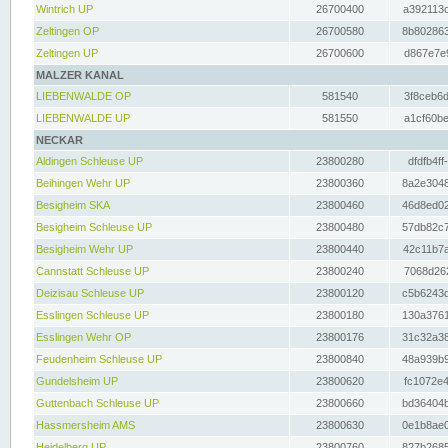
Wintrich UP
26700400
a392113c
Zeltingen OP
26700580
8b802863
Zeltingen UP
26700600
d867e7e9
MALZER KANAL
LIEBENWALDE OP
581540
3f8ceb6d
LIEBENWALDE UP
581550
a1cf60be
NECKAR
Aldingen Schleuse UP
23800280
dfdfb4ff
Beihingen Wehr UP
23800360
8a2e3048
Besigheim SKA
23800460
46d8ed02
Besigheim Schleuse UP
23800480
57db82c7
Besigheim Wehr UP
23800440
42c11b7a
Cannstatt Schleuse UP
23800240
7068d262
Deizisau Schleuse UP
23800120
c5b6243d
Esslingen Schleuse UP
23800180
130a3761
Esslingen Wehr OP
23800176
31c32a38
Feudenheim Schleuse UP
23800840
48a939b9
Gundelsheim UP
23800620
fc1072e4
Guttenbach Schleuse UP
23800660
bd36404b
Hassmersheim AMS
23800630
0e1b8ae0
Heidelberg UP
23800760
827b2685