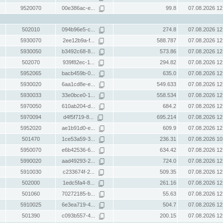
9520070
00e386ac-e...
99.8
07.08.2026 12
502010
094b96e5-c...
274.8
07.08.2026 12
5930070
2ee12b9a-f...
588.787
07.08.2026 12
5930050
b3492c68-8...
573.86
07.08.2026 12
502070
939f82ec-1...
294.82
07.08.2026 12
5952065
bacb459b-0...
635.0
07.08.2026 12
5930020
6aa1cd8e-e...
549.633
07.08.2026 12
5930033
33e0bce0-1...
558.534
07.08.2026 12
5970050
610ab204-d...
684.2
07.08.2026 12
5970094
d4f5f719-8...
695.214
07.08.2026 12
5952020
ae1b91d0-e...
609.9
07.08.2026 12
501470
1ce53a59-3...
236.31
07.08.2026 10
5950070
e6b42536-6...
634.42
07.08.2026 12
5990020
aad49293-2...
724.0
07.08.2026 12
5910030
c233674f-2...
509.35
07.08.2026 12
502000
1edc5fa4-8...
261.16
07.08.2026 12
501060
70272185-b...
55.63
07.08.2026 12
5910025
6e3ea719-4...
504.7
07.08.2026 12
501390
c093b557-4...
200.15
07.08.2026 12