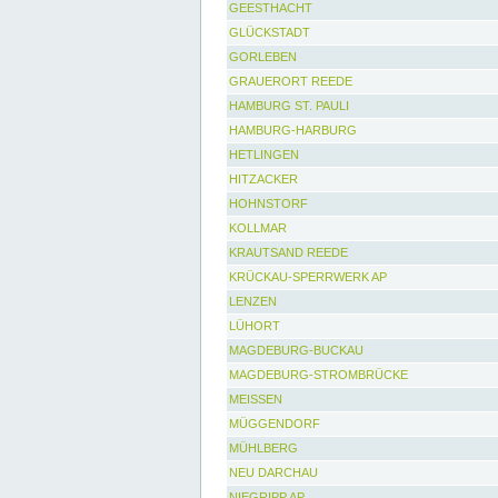
GEESTHACHT
GLÜCKSTADT
GORLEBEN
GRAUERORT REEDE
HAMBURG ST. PAULI
HAMBURG-HARBURG
HETLINGEN
HITZACKER
HOHNSTORF
KOLLMAR
KRAUTSAND REEDE
KRÜCKAU-SPERRWERK AP
LENZEN
LÜHORT
MAGDEBURG-BUCKAU
MAGDEBURG-STROMBRÜCKE
MEISSEN
MÜGGENDORF
MÜHLBERG
NEU DARCHAU
NIEGRIPP AP