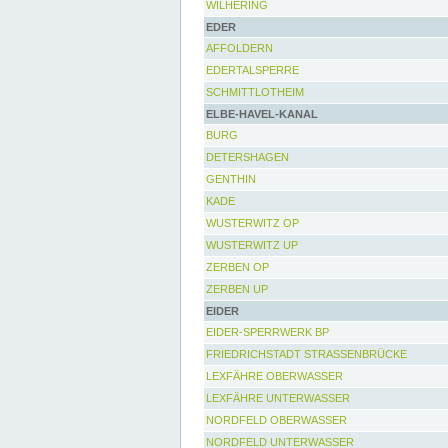
WILHERING
EDER
AFFOLDERN
EDERTALSPERRE
SCHMITTLOTHEIM
ELBE-HAVEL-KANAL
BURG
DETERSHAGEN
GENTHIN
KADE
WUSTERWITZ OP
WUSTERWITZ UP
ZERBEN OP
ZERBEN UP
EIDER
EIDER-SPERRWERK BP
FRIEDRICHSTADT STRASSENBRÜCKE
LEXFÄHRE OBERWASSER
LEXFÄHRE UNTERWASSER
NORDFELD OBERWASSER
NORDFELD UNTERWASSER