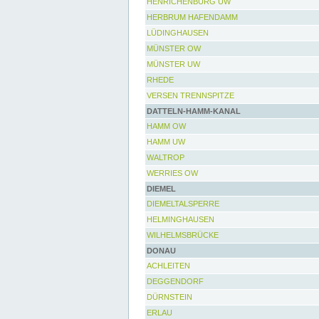
HENRICHENBURG UW
HERBRUM HAFENDAMM
LÜDINGHAUSEN
MÜNSTER OW
MÜNSTER UW
RHEDE
VERSEN TRENNSPITZE
DATTELN-HAMM-KANAL
HAMM OW
HAMM UW
WALTROP
WERRIES OW
DIEMEL
DIEMELTALSPERRE
HELMINGHAUSEN
WILHELMSBRÜCKE
DONAU
ACHLEITEN
DEGGENDORF
DÜRNSTEIN
ERLAU