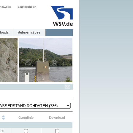
hinweise
Einstellungen
loads
Webservices
s
Ganglinie
Download
:30