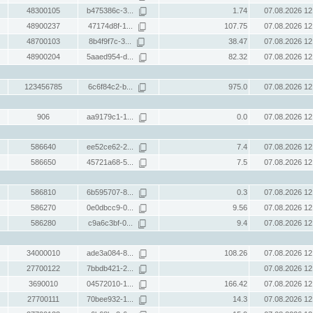
48300105
b475386c-3...
1.74
07.08.2026 12
48900237
47174d8f-1...
107.75
07.08.2026 12
48700103
8b4f9f7c-3...
38.47
07.08.2026 12
48900204
5aaed954-d...
82.32
07.08.2026 12
123456785
6c6f84c2-b...
975.0
07.08.2026 12
906
aa9179c1-1...
0.0
07.08.2026 12
586640
ee52ce62-2...
7.4
07.08.2026 12
586650
45721a68-5...
7.5
07.08.2026 12
586810
6b595707-8...
0.3
07.08.2026 12
586270
0e0dbcc9-0...
9.56
07.08.2026 12
586280
c9a6c3bf-0...
9.4
07.08.2026 12
34000010
ade3a084-8...
108.26
07.08.2026 12
27700122
7bbdb421-2...
07.08.2026 12
3690010
04572010-1...
166.42
07.08.2026 12
27700111
70bee932-1...
14.3
07.08.2026 12