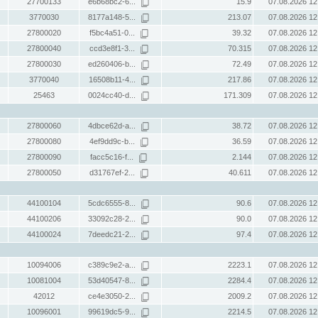
27700133
e6b68bc2-6...
15.9
07.08.2026 12
3770030
8177a148-5...
213.07
07.08.2026 12
27800020
f5bc4a51-0...
39.32
07.08.2026 12
27800040
ccd3e8f1-3...
70.315
07.08.2026 12
27800030
ed260406-b...
72.49
07.08.2026 12
3770040
16508b11-4...
217.86
07.08.2026 12
25463
0024cc40-d...
171.309
07.08.2026 12
27800060
4dbce62d-a...
38.72
07.08.2026 12
27800080
4ef9dd9c-b...
36.59
07.08.2026 12
27800090
facc5c16-f...
2.144
07.08.2026 12
27800050
d31767ef-2...
40.611
07.08.2026 12
44100104
5cdc6555-8...
90.6
07.08.2026 12
44100206
33092c28-2...
90.0
07.08.2026 12
44100024
7deedc21-2...
97.4
07.08.2026 12
10094006
c389c9e2-a...
2223.1
07.08.2026 12
10081004
53d40547-8...
2284.4
07.08.2026 12
42012
ce4e3050-2...
2009.2
07.08.2026 12
10096001
99619dc5-9...
2214.5
07.08.2026 12