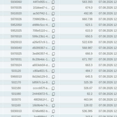
5930060
44f7e955-c...
583.393
07.08.2026 12
5970035
1f1bbed7-c...
674.0
07.08.2026 12
5910020
ac507f42-1...
492.95
07.08.2026 12
5970026
7398029b-c...
660.738
07.08.2026 12
5952050
d488c5cc-4...
623.1
07.08.2026 12
5952025
706e5110-c...
615.0
07.08.2026 12
5970010
599c23b1-4...
650.5
07.08.2026 12
5920010
a26e57c9-1...
522.639
07.08.2026 12
5930040
d9289367-c...
568.987
07.08.2026 12
5970025
3ed90357-4...
666.9
07.08.2026 12
5970031
8c20b4dc-1...
671.787
07.08.2026 12
5970024
a653eb04-d...
663.3
07.08.2026 12
503120
c80a4f21-5...
484.7
07.08.2026 12
5960010
8d18d129-0...
645.5
07.08.2026 12
502170
b8567c1e-8...
325.39
07.08.2026 12
502180
ccccb57f-a...
326.67
07.08.2026 12
501080
24440872-5...
82.2
07.08.2026 12
503070
48f2661f-f...
463.94
07.08.2026 12
501160
16b9b4e7-b...
128.02
07.08.2026 12
5930010
67d6e882-b...
536.385
07.08.2026 12
502240
3adf88fd-f...
343.6
07.08.2026 12