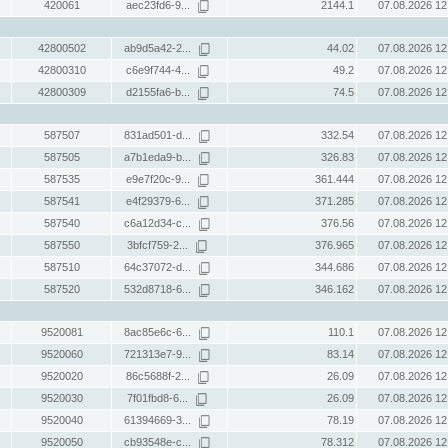
420061
aec23fd6-9...
2144.1
07.08.2026 12
42800502
ab9d5a42-2...
44.02
07.08.2026 12
42800310
c6e9f744-4...
49.2
07.08.2026 12
42800309
d2155fa6-b...
74.5
07.08.2026 12
587507
831ad501-d...
332.54
07.08.2026 12
587505
a7b1eda9-b...
326.83
07.08.2026 12
587535
e9e7f20c-9...
361.444
07.08.2026 12
587541
e4f29379-6...
371.285
07.08.2026 12
587540
c6a12d34-c...
376.56
07.08.2026 12
587550
3bfcf759-2...
376.965
07.08.2026 12
587510
64c37072-d...
344.686
07.08.2026 12
587520
532d8718-6...
346.162
07.08.2026 12
9520081
8ac85e6c-6...
110.1
07.08.2026 12
9520060
721313e7-9...
83.14
07.08.2026 12
9520020
86c5688f-2...
26.09
07.08.2026 12
9520030
7f01fbd8-6...
26.09
07.08.2026 12
9520040
61394669-3...
78.19
07.08.2026 12
9520050
cb93548e-c...
78.312
07.08.2026 12