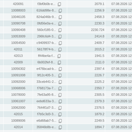
420091
f3bf0b0b-e...
2079.1
07.08.2026 12
10088003
616dd98e-8...
2256.9
07.08.2026 12
10046105
824a046b-9...
2458.3
07.08.2026 12
10090708
0fd56e0a-e...
2230.3
07.08.2026 12
10090408
560cf185-0...
2230.724
07.08.2026 12
10053009
296fc6d4-3...
2414.8
07.08.2026 12
10054500
c9409937-b...
2409.7
07.08.2026 12
42011
56178f74-b...
2015.2
07.08.2026 12
42013
ff44be4a-f...
1941.5
07.08.2026 12
42009
6b002fef-8...
2111.0
07.08.2026 12
10056302
e476bcad-b...
2397.4
07.08.2026 12
10091008
9f12c405-3...
2226.7
07.08.2026 12
10092000
33ceb441-2...
2225.2
07.08.2026 12
10068006
f768173a-7...
2350.7
07.08.2026 12
10078000
7fe63a95-8...
2305.5
07.08.2026 12
10061007
eebd633a-3...
2379.3
07.08.2026 12
10062000
7644f1d7-3...
2376.5
07.08.2026 12
42015
f7b5c3d3-3...
1879.2
07.08.2026 12
10089006
e6d68ab7-5...
2249.5
07.08.2026 12
42014
35846b8b-e...
1894.7
07.08.2026 12