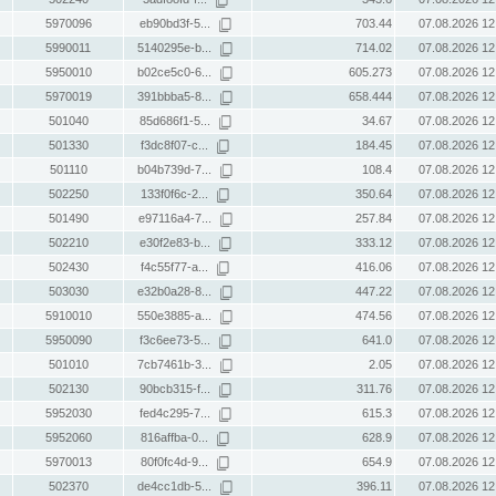
5970096
eb90bd3f-5...
703.44
07.08.2026 12
5990011
5140295e-b...
714.02
07.08.2026 12
5950010
b02ce5c0-6...
605.273
07.08.2026 12
5970019
391bbba5-8...
658.444
07.08.2026 12
501040
85d686f1-5...
34.67
07.08.2026 12
501330
f3dc8f07-c...
184.45
07.08.2026 12
501110
b04b739d-7...
108.4
07.08.2026 12
502250
133f0f6c-2...
350.64
07.08.2026 12
501490
e97116a4-7...
257.84
07.08.2026 12
502210
e30f2e83-b...
333.12
07.08.2026 12
502430
f4c55f77-a...
416.06
07.08.2026 12
503030
e32b0a28-8...
447.22
07.08.2026 12
5910010
550e3885-a...
474.56
07.08.2026 12
5950090
f3c6ee73-5...
641.0
07.08.2026 12
501010
7cb7461b-3...
2.05
07.08.2026 12
502130
90bcb315-f...
311.76
07.08.2026 12
5952030
fed4c295-7...
615.3
07.08.2026 12
5952060
816affba-0...
628.9
07.08.2026 12
5970013
80f0fc4d-9...
654.9
07.08.2026 12
502370
de4cc1db-5...
396.11
07.08.2026 12