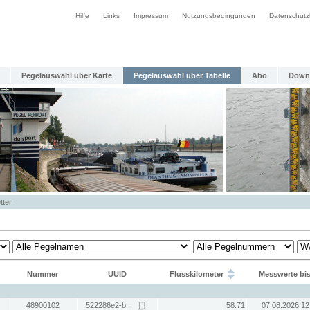
Hilfe
Links
Impressum
Nutzungsbedingungen
Datenschutz
Pegelauswahl über Karte
Pegelauswahl über Tabelle
Abo
Down
tter
Nummer
UUID
Flusskilometer
Messwerte bi
48900102
522286e2-b...
58.71
07.08.2026 12