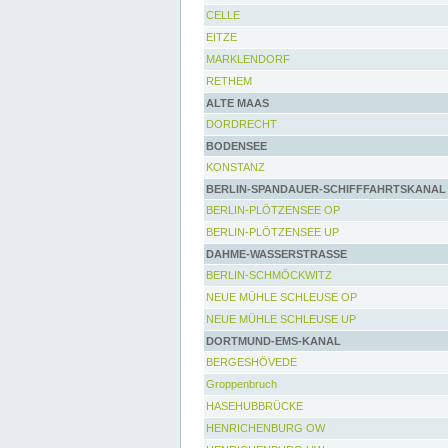
CELLE
EITZE
MARKLENDORF
RETHEM
ALTE MAAS
DORDRECHT
BODENSEE
KONSTANZ
BERLIN-SPANDAUER-SCHIFFFAHRTSKANAL
BERLIN-PLÖTZENSEE OP
BERLIN-PLÖTZENSEE UP
DAHME-WASSERSTRASSE
BERLIN-SCHMÖCKWITZ
NEUE MÜHLE SCHLEUSE OP
NEUE MÜHLE SCHLEUSE UP
DORTMUND-EMS-KANAL
BERGESHÖVEDE
Groppenbruch
HASEHUBBRÜCKE
HENRICHENBURG OW