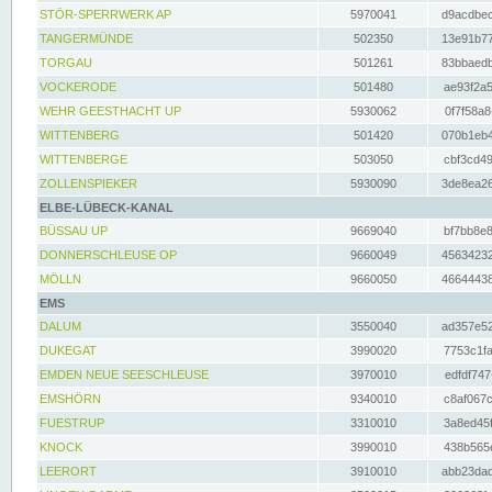
STÖR-SPERRWERK AP
5970041
d9acdbec
TANGERMÜNDE
502350
13e91b77
TORGAU
501261
83bbaedb
VOCKERODE
501480
ae93f2a5
WEHR GEESTHACHT UP
5930062
0f7f58a8
WITTENBERG
501420
070b1eb4
WITTENBERGE
503050
cbf3cd49
ZOLLENSPIEKER
5930090
3de8ea26
ELBE-LÜBECK-KANAL
BÜSSAU UP
9669040
bf7bb8e8
DONNERSCHLEUSE OP
9660049
45634232
MÖLLN
9660050
46644438
EMS
DALUM
3550040
ad357e52
DUKEGAT
3990020
7753c1fa
EMDEN NEUE SEESCHLEUSE
3970010
edfdf747
EMSHÖRN
9340010
c8af067c
FUESTRUP
3310010
3a8ed45f
KNOCK
3990010
438b565e
LEERORT
3910010
abb23dad