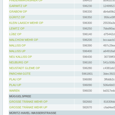
FINDENWIRUNSHIER OP
596410
a5902c55
GARWITZ UP
596230
12499527
GRABOW OP
596330
db4a69b2
GÜRITZ OP
596350
956ce5ff
KLEIN LAASCH WEHR OP
596300
25530a3e
LEWITZ OP
596250
7bbd90ad
LÜBZ OP
596140
d75442cf
MALCHOW WEHR OP
596200
bccaacb3
MALLISS OP
596390
497c29ee
MALLISS UP
596400
a64918a6
NEU KALLISS OP
596430
30739ff3
NEUBURG OP
596160
541c508a
NEUSTADT GLEWE OP
596280
c4381eb3
PARCHIM GÜTE
5961801
3dec3921
PLAU OP
596080
3ffddb2c
PLAU UP
596090
506e6b03
WAREN
596030
bd317edd
MÜGGELSPREE
GROSSE TRÄNKE WEHR OP
582660
81630fdd
GROSSE TRÄNKE WEHR UP
582670
cfad4ee5
MÜRITZ-HAVEL-WASSERSTRASSE