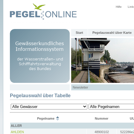
Hilfe
Link
Start
Pegelauswahl über Karte
Newsletter
Pegelauswahl über Tabelle
Pegelname
Nummer
UU
ALLER
AHLDEN
48900102
522286e2