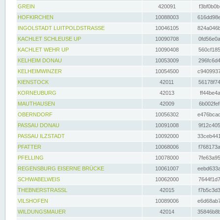
GREIN
420091
f3bf0b0b
HOFKIRCHEN
10088003
616dd98e
INGOLSTADT LUITPOLDSTRASSE
10046105
824a046b
KACHLET SCHLEUSE UP
10090708
0fd56e0a
KACHLET WEHR UP
10090408
560cf185
KELHEIM DONAU
10053009
296fc6d4
KELHEIMWINZER
10054500
c9409937
KIENSTOCK
42011
56178f74
KORNEUBURG
42013
ff44be4a
MAUTHAUSEN
42009
6b002fef
OBERNDORF
10056302
e476bcad
PASSAU DONAU
10091008
9f12c405
PASSAU ILZSTADT
10092000
33ceb441
PFATTER
10068006
f768173a
PFELLING
10078000
7fe63a95
REGENSBURG EISERNE BRÜCKE
10061007
eebd633a
SCHWABELWEIS
10062000
7644f1d7
THEBNERSTRASSL
42015
f7b5c3d3
VILSHOFEN
10089006
e6d68ab7
WILDUNGSMAUER
42014
35846b8b