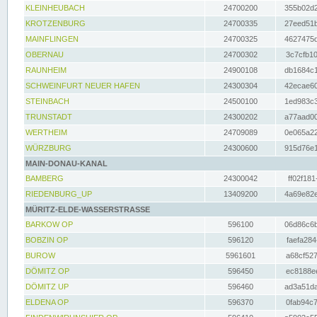
KLEINHEUBACH
24700200
355b02d2
KROTZENBURG
24700335
27eed51b
MAINFLINGEN
24700325
4627475d
OBERNAU
24700302
3c7cfb10
RAUNHEIM
24900108
db1684c1
SCHWEINFURT NEUER HAFEN
24300304
42ecae60
STEINBACH
24500100
1ed983c3
TRUNSTADT
24300202
a77aad00
WERTHEIM
24709089
0e065a22
WÜRZBURG
24300600
915d76e1
MAIN-DONAU-KANAL
BAMBERG
24300042
ff02f181
RIEDENBURG_UP
13409200
4a69e82e
MÜRITZ-ELDE-WASSERSTRASSE
BARKOW OP
596100
06d86c6b
BOBZIN OP
596120
faefa284
BUROW
5961601
a68cf527
DÖMITZ OP
596450
ec8188ee
DÖMITZ UP
596460
ad3a51da
ELDENA OP
596370
0fab94c7