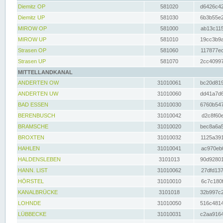
Diemitz OP
581020
d6426c42
Diemitz UP
581030
6b3b55e2
MIROW OP
581000
ab13c115
MIROW UP
581010
19cc3b9a
Strasen OP
581060
117877ec
Strasen UP
581070
2cc40997
MITTELLANDKANAL
ANDERTEN OW
31010061
bc20d819
ANDERTEN UW
31010060
dd41a7d6
BAD ESSEN
31010030
6760b547
BERENBUSCH
31010042
d2c8f60e
BRAMSCHE
31010020
bec8a6a5
BROXTEN
31010032
1125a391
HAHLEN
31010041
ac970eb0
HALDENSLEBEN
3101013
90d92801
HANN. LIST
31010062
27dfd137
HÖRSTEL
31010010
6c7c180f
KANALBRÜCKE
3101018
32b997c2
LOHNDE
31010050
516c4814
LÜBBECKE
31010031
c2aa9164