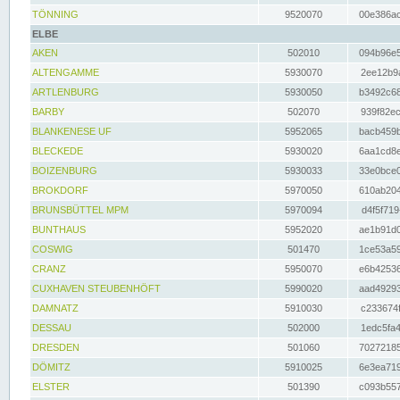
TÖNNING
9520070
00e386ac
ELBE
AKEN
502010
094b96e5
ALTENGAMME
5930070
2ee12b9a
ARTLENBURG
5930050
b3492c68
BARBY
502070
939f82ec
BLANKENESE UF
5952065
bacb459b
BLECKEDE
5930020
6aa1cd8e
BOIZENBURG
5930033
33e0bce0
BROKDORF
5970050
610ab204
BRUNSBÜTTEL MPM
5970094
d4f5f719
BUNTHAUS
5952020
ae1b91d0
COSWIG
501470
1ce53a59
CRANZ
5950070
e6b42536
CUXHAVEN STEUBENHÖFT
5990020
aad49293
DAMNATZ
5910030
c233674f
DESSAU
502000
1edc5fa4
DRESDEN
501060
70272185
DÖMITZ
5910025
6e3ea719
ELSTER
501390
c093b557