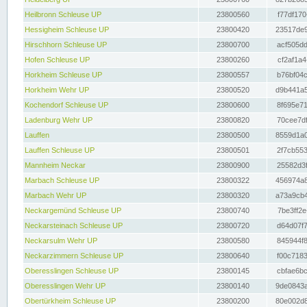
Heilbronn Schleuse UP
23800560
f77df170
Hessigheim Schleuse UP
23800420
23517de9
Hirschhorn Schleuse UP
23800700
acf505dd
Hofen Schleuse UP
23800260
cf2af1a4
Horkheim Schleuse UP
23800557
b76bf04c
Horkheim Wehr UP
23800520
d9b441a5
Kochendorf Schleuse UP
23800600
8f695e71
Ladenburg Wehr UP
23800820
70cee7df
Lauffen
23800500
8559d1a0
Lauffen Schleuse UP
23800501
2f7cb553
Mannheim Neckar
23800900
25582d3f
Marbach Schleuse UP
23800322
456974a8
Marbach Wehr UP
23800320
a73a9cb4
Neckargemünd Schleuse UP
23800740
7be3ff2e
Neckarsteinach Schleuse UP
23800720
d64d07f7
Neckarsulm Wehr UP
23800580
845944f8
Neckarzimmern Schleuse UP
23800640
f00c7183
Oberesslingen Schleuse UP
23800145
cbfae6bc
Oberesslingen Wehr UP
23800140
9de0843a
Obertürkheim Schleuse UP
23800200
80e002d8