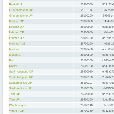
Fankel UP
26900300
583420a8
Grevenmacher OP
2610180
6e72bebf
Grevenmacher UP
26100200
69308142
Koblenz OP
26900880
3f64ff08
Koblenz UP
26900900
9dbcac54
Lehmen OP
26900680
d0abe01a
Lehmen UP
26900700
dc1bb420
Mehring AMS
26700100
4c1b6f17
Müden OP
26900480
a5c880a3
Müden UP
26900500
edc67ca3
Perl
26100100
c263ea53
Ruwer
26500150
abd34ee6
Sankt Aldegund OP
26900080
e4d6a271
Sankt Aldegund UP
26900100
20640279
Stadtbredimus OP
26100110
cceb7060
Stadtbredimus UP
26100130
dfdf753b
Trier OP
26500080
9d2b4126
Trier UP
26500100
3bec53ca
Wincheringen
26100140
bb5560fc
Wintrich OP
26700380
cb4789e4