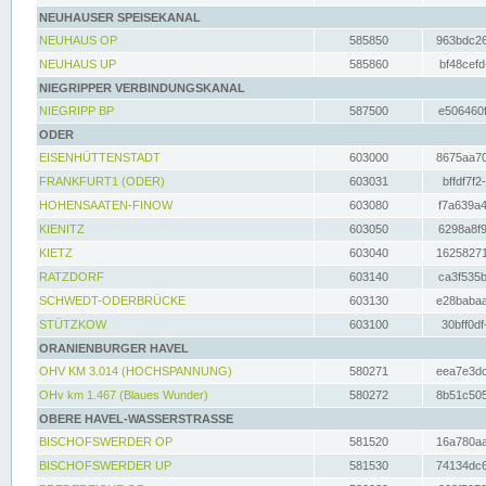
NEUHAUSER SPEISEKANAL
NEUHAUS OP
585850
963bdc26
NEUHAUS UP
585860
bf48cefd
NIEGRIPPER VERBINDUNGSKANAL
NIEGRIPP BP
587500
e506460f
ODER
EISENHÜTTENSTADT
603000
8675aa70
FRANKFURT1 (ODER)
603031
bffdf7f2
HOHENSAATEN-FINOW
603080
f7a639a4
KIENITZ
603050
6298a8f9
KIETZ
603040
16258271
RATZDORF
603140
ca3f535b
SCHWEDT-ODERBRÜCKE
603130
e28babaa
STÜTZKOW
603100
30bff0df
ORANIENBURGER HAVEL
OHV KM 3.014 (HOCHSPANNUNG)
580271
eea7e3dc
OHv km 1.467 (Blaues Wunder)
580272
8b51c505
OBERE HAVEL-WASSERSTRASSE
BISCHOFSWERDER OP
581520
16a780aa
BISCHOFSWERDER UP
581530
74134dc6