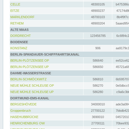
CELLE
48300105
b475386c
EITZE
48900237
47174d8f
MARKLENDORF
48700103
8b4f9f7c
RETHEM
48900204
5aaed954
ALTE MAAS
DORDRECHT
123456785
6c6f84c2
BODENSEE
KONSTANZ
906
aa9179c1
BERLIN-SPANDAUER-SCHIFFFAHRTSKANAL
BERLIN-PLÖTZENSEE OP
586640
ee52ce62
BERLIN-PLÖTZENSEE UP
586650
45721a68
DAHME-WASSERSTRASSE
BERLIN-SCHMÖCKWITZ
586810
6b595707
NEUE MÜHLE SCHLEUSE OP
586270
0e0dbcc9
NEUE MÜHLE SCHLEUSE UP
586280
c9a6c3bf
DORTMUND-EMS-KANAL
BERGESHÖVEDE
34000010
ade3a084
Groppenbruch
27700122
7bbdb421
HASEHUBBRÜCKE
3690010
04572010
HENRICHENBURG OW
27700111
70bee932