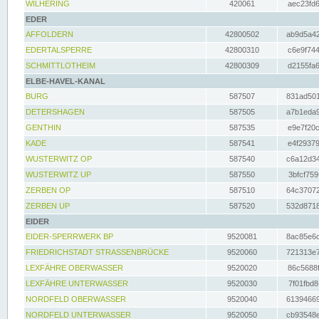
WILHERING
420061
aec23fd6
EDER
AFFOLDERN
42800502
ab9d5a42
EDERTALSPERRE
42800310
c6e9f744
SCHMITTLOTHEIM
42800309
d2155fa6
ELBE-HAVEL-KANAL
BURG
587507
831ad501
DETERSHAGEN
587505
a7b1eda9
GENTHIN
587535
e9e7f20c
KADE
587541
e4f29379
WUSTERWITZ OP
587540
c6a12d34
WUSTERWITZ UP
587550
3bfcf759
ZERBEN OP
587510
64c37072
ZERBEN UP
587520
532d8718
EIDER
EIDER-SPERRWERK BP
9520081
8ac85e6c
FRIEDRICHSTADT STRASSENBRÜCKE
9520060
721313e7
LEXFÄHRE OBERWASSER
9520020
86c5688f
LEXFÄHRE UNTERWASSER
9520030
7f01fbd8
NORDFELD OBERWASSER
9520040
61394669
NORDFELD UNTERWASSER
9520050
cb93548e