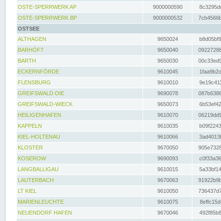
OSTE-SPERRWERK AP
9000000590
8c3295dc
OSTE-SPERRWERK BP
9000000532
7cb4566b
OSTSEE
ALTHAGEN
9650024
b8d05bf9
BARHÖFT
9650040
09227288
BARTH
9650030
00c33ed9
ECKERNFÖRDE
9610045
1faa9b2c
FLENSBURG
9610010
9e19c411
GREIFSWALD OIE
9690078
087b6386
GREIFSWALD-WIECK
9650073
6b53ef42
HEILIGENHAFEN
9610070
06219dd9
KAPPELN
9610035
b09f2243
KIEL-HOLTENAU
9610066
3ad4013f
KLOSTER
9670050
905e7328
KOSEROW
9690093
c0f33a36
LANGBALLIGAU
9610015
5a33bf14
LAUTERBACH
9670063
91922b9b
LT KIEL
9610050
736437d7
MARIENLEUCHTE
9610075
8effc15d
NEUENDORF HAFEN
9670046
492f85b8