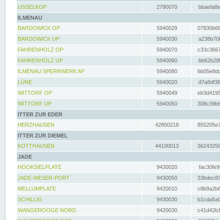
IJSSELKOP
2790070
bbaefa8e
ILMENAU
BARDOWICK OP
5940029
07830b68
BARDOWICK UP
5940030
a238b70f
FAHRENHOLZ OP
5940070
c33c3667
FAHRENHOLZ UP
5940060
bb62b28f
ILMENAU SPERRWERK AP
5940080
6b05e8dc
LÜNE
5940020
d7a8df36
WITTORF OP
5940049
eb3d4195
WITTORF UP
5940050
308c39b6
ITTER ZUR EDER
HERZHAUSEN
42800218
855205e7
ITTER ZUR DIEMEL
KOTTHAUSEN
44100013
36243256
JADE
HOOKSIELPLATE
9430020
fac30fe9
JADE-WESER-PORT
9430050
33bdec83
MELLUMPLATE
9420010
c8b9a2b6
SCHILLIG
9430030
b1cda5a0
WANGEROOGE NORD
9420030
c41d42b1