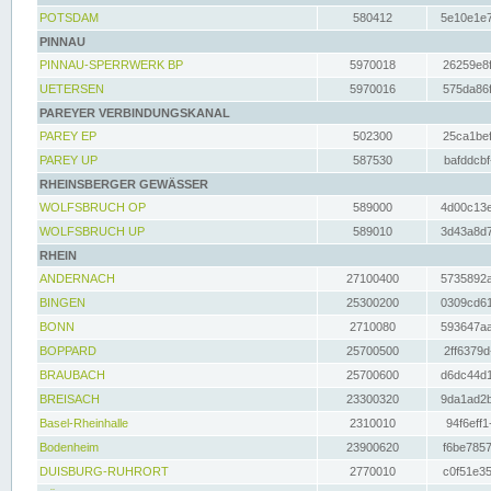
POTSDAM
580412
5e10e1e7
PINNAU
PINNAU-SPERRWERK BP
5970018
26259e8f
UETERSEN
5970016
575da86f
PAREYER VERBINDUNGSKANAL
PAREY EP
502300
25ca1bef
PAREY UP
587530
bafddcbf
RHEINSBERGER GEWÄSSER
WOLFSBRUCH OP
589000
4d00c13e
WOLFSBRUCH UP
589010
3d43a8d7
RHEIN
ANDERNACH
27100400
5735892a
BINGEN
25300200
0309cd61
BONN
2710080
593647aa
BOPPARD
25700500
2ff6379d
BRAUBACH
25700600
d6dc44d1
BREISACH
23300320
9da1ad2b
Basel-Rheinhalle
2310010
94f6eff1
Bodenheim
23900620
f6be7857
DUISBURG-RUHRORT
2770010
c0f51e35