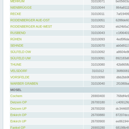
MEHRUM
31010071
be05603a
NIENBRÜGGE
31010044
864a8111
RECKE
31010011
7af19499
RODENBERGER AUE-OST
31010051
6288de60
RODENBERGER AUE-WEST
31010052
eb24b5a3
RUSBEND
31010043
c1f06401
RÜHEN
31010093
4ed5f6da
SEHNDE
31010070
ab0d9117
SÜLFELD OW
31010092
a8604e8f
SÜLFELD UW
31010091
892183d6
THUNE
31010080
42b865fb
VELSDORF
3101012
36f80081
VORSFELDE
31010090
dbb2bb9f
WARBER GRABEN
31010040
2f1080ba
MOSEL
Cochem
26900400
768df4e9
Detzem OP
26700180
c40912fd
Detzem UP
26700200
dc344605
Enkirch OP
26700880
87207dcd
Enkirch UP
26700900
ee861944
Fankel OP
26900280
68198b48