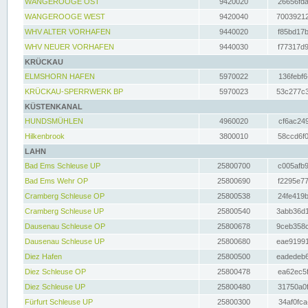
WANGEROOGE OST
9420020
26656fda
WANGEROOGE WEST
9420040
70039212
WHV ALTER VORHAFEN
9440020
f85bd17b
WHV NEUER VORHAFEN
9440030
f77317d9
KRÜCKAU
ELMSHORN HAFEN
5970022
136febf6
KRÜCKAU-SPERRWERK BP
5970023
53c277c3
KÜSTENKANAL
HUNDSMÜHLEN
4960020
cf6ac249
Hilkenbrook
3800010
58ccd6f0
LAHN
Bad Ems Schleuse UP
25800700
c005afb9
Bad Ems Wehr OP
25800690
f2295e77
Cramberg Schleuse OP
25800538
24fe419b
Cramberg Schleuse UP
25800540
3abb36d1
Dausenau Schleuse OP
25800678
9ceb358c
Dausenau Schleuse UP
25800680
eae91991
Diez Hafen
25800500
eadedeb6
Diez Schleuse OP
25800478
ea62ec5f
Diez Schleuse UP
25800480
31750a0f
Fürfurt Schleuse UP
25800300
34af0fca