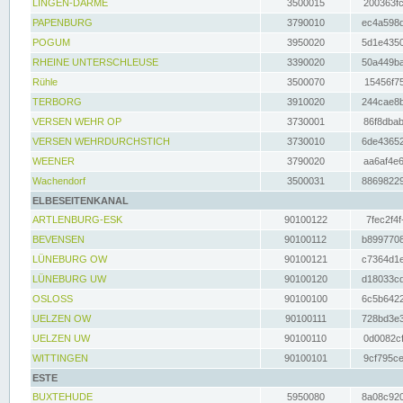
LINGEN-DARME
3500015
200363fc
PAPENBURG
3790010
ec4a598d
POGUM
3950020
5d1e4350
RHEINE UNTERSCHLEUSE
3390020
50a449ba
Rühle
3500070
15456f75
TERBORG
3910020
244cae8b
VERSEN WEHR OP
3730001
86f8dbab
VERSEN WEHRDURCHSTICH
3730010
6de43652
WEENER
3790020
aa6af4e6
Wachendorf
3500031
88698229
ELBESEITENKANAL
ARTLENBURG-ESK
90100122
7fec2f4f
BEVENSEN
90100112
b8997708
LÜNEBURG OW
90100121
c7364d1e
LÜNEBURG UW
90100120
d18033cd
OSLOSS
90100100
6c5b6422
UELZEN OW
90100111
728bd3e3
UELZEN UW
90100110
0d0082cf
WITTINGEN
90100101
9cf795ce
ESTE
BUXTEHUDE
5950080
8a08c920