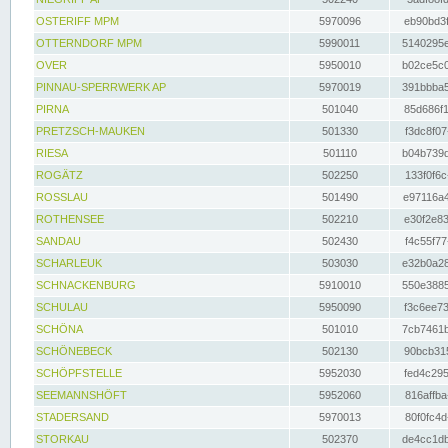
OSTERIFF MPM
5970096
eb90bd3f
OTTERNDORF MPM
5990011
5140295e
OVER
5950010
b02ce5c0
PINNAU-SPERRWERK AP
5970019
391bbba5
PIRNA
501040
85d686f1
PRETZSCH-MAUKEN
501330
f3dc8f07
RIESA
501110
b04b739d
ROGÄTZ
502250
133f0f6c
ROSSLAU
501490
e97116a4
ROTHENSEE
502210
e30f2e83
SANDAU
502430
f4c55f77
SCHARLEUK
503030
e32b0a28
SCHNACKENBURG
5910010
550e3885
SCHULAU
5950090
f3c6ee73
SCHÖNA
501010
7cb7461b
SCHÖNEBECK
502130
90bcb315
SCHÖPFSTELLE
5952030
fed4c295
SEEMANNSHÖFT
5952060
816affba
STADERSAND
5970013
80f0fc4d
STORKAU
502370
de4cc1db