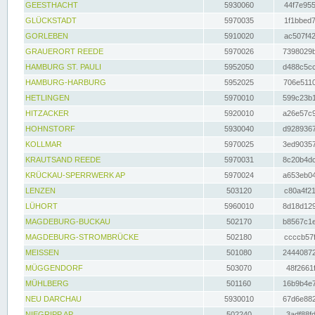
GEESTHACHT
5930060
44f7e955
GLÜCKSTADT
5970035
1f1bbed7
GORLEBEN
5910020
ac507f42
GRAUERORT REEDE
5970026
7398029b
HAMBURG ST. PAULI
5952050
d488c5cc
HAMBURG-HARBURG
5952025
706e5110
HETLINGEN
5970010
599c23b1
HITZACKER
5920010
a26e57c9
HOHNSTORF
5930040
d9289367
KOLLMAR
5970025
3ed90357
KRAUTSAND REEDE
5970031
8c20b4dc
KRÜCKAU-SPERRWERK AP
5970024
a653eb04
LENZEN
503120
c80a4f21
LÜHORT
5960010
8d18d129
MAGDEBURG-BUCKAU
502170
b8567c1e
MAGDEBURG-STROMBRÜCKE
502180
ccccb57f
MEISSEN
501080
24440872
MÜGGENDORF
503070
48f2661f
MÜHLBERG
501160
16b9b4e7
NEU DARCHAU
5930010
67d6e882
NIEGRIPP AP
502240
3adf88fd