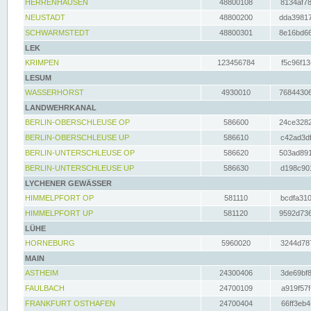
HERRENHAUSEN
48800108
8134af78
NEUSTADT
48800200
dda39817
SCHWARMSTEDT
48800301
8e16bd66
LEK
KRIMPEN
123456784
f5c96f13
LESUM
WASSERHORST
4930010
76844306
LANDWEHRKANAL
BERLIN-OBERSCHLEUSE OP
586600
24ce3282
BERLIN-OBERSCHLEUSE UP
586610
c42ad3df
BERLIN-UNTERSCHLEUSE OP
586620
503ad891
BERLIN-UNTERSCHLEUSE UP
586630
d198c901
LYCHENER GEWÄSSER
HIMMELPFORT OP
581110
bcdfa310
HIMMELPFORT UP
581120
9592d736
LÜHE
HORNEBURG
5960020
3244d787
MAIN
ASTHEIM
24300406
3de69bf8
FAULBACH
24700109
a919f57f
FRANKFURT OSTHAFEN
24700404
66ff3eb4