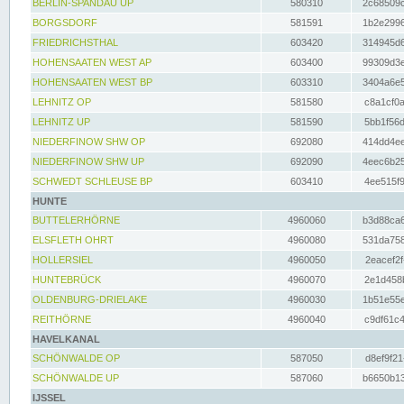
BERLIN-SPANDAU UP
580310
2c68509c
BORGSDORF
581591
1b2e2996
FRIEDRICHSTHAL
603420
314945d6
HOHENSAATEN WEST AP
603400
99309d3e
HOHENSAATEN WEST BP
603310
3404a6e5
LEHNITZ OP
581580
c8a1cf0a
LEHNITZ UP
581590
5bb1f56d
NIEDERFINOW SHW OP
692080
414dd4ee
NIEDERFINOW SHW UP
692090
4eec6b25
SCHWEDT SCHLEUSE BP
603410
4ee515f9
HUNTE
BUTTELERHÖRNE
4960060
b3d88ca6
ELSFLETH OHRT
4960080
531da758
HOLLERSIEL
4960050
2eacef2f
HUNTEBRÜCK
4960070
2e1d458b
OLDENBURG-DRIELAKE
4960030
1b51e55e
REITHÖRNE
4960040
c9df61c4
HAVELKANAL
SCHÖNWALDE OP
587050
d8ef9f21
SCHÖNWALDE UP
587060
b6650b13
IJSSEL