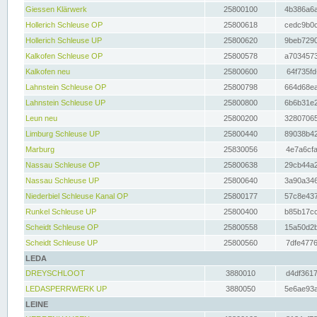
Giessen Klärwerk
25800100
4b386a6a
Hollerich Schleuse OP
25800618
cedc9b0c
Hollerich Schleuse UP
25800620
9beb7290
Kalkofen Schleuse OP
25800578
a7034573
Kalkofen neu
25800600
64f735fd
Lahnstein Schleuse OP
25800798
664d68ea
Lahnstein Schleuse UP
25800800
6b6b31e2
Leun neu
25800200
32807065
Limburg Schleuse UP
25800440
89038b42
Marburg
25830056
4e7a6cfa
Nassau Schleuse OP
25800638
29cb44a2
Nassau Schleuse UP
25800640
3a90a346
Niederbiel Schleuse Kanal OP
25800177
57c8e437
Runkel Schleuse UP
25800400
b85b17cc
Scheidt Schleuse OP
25800558
15a50d2b
Scheidt Schleuse UP
25800560
7dfe4776
LEDA
DREYSCHLOOT
3880010
d4df3617
LEDASPERRWERK UP
3880050
5e6ae93a
LEINE