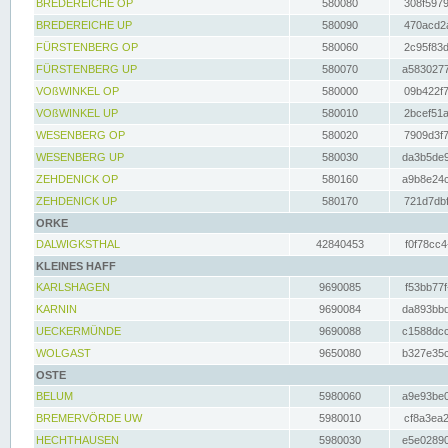
BREDEREICHE OP
580080
308f5979
BREDEREICHE UP
580090
470acd2a
FÜRSTENBERG OP
580060
2c95f83d
FÜRSTENBERG UP
580070
a5830277
VOßWINKEL OP
580000
09b422f7
VOßWINKEL UP
580010
2bcef51a
WESENBERG OP
580020
7909d3f7
WESENBERG UP
580030
da3b5de9
ZEHDENICK OP
580160
a9b8e24c
ZEHDENICK UP
580170
721d7dbf
ORKE
DALWIGKSTHAL
42840453
f0f78cc4
KLEINES HAFF
KARLSHAGEN
9690085
f53bb77f
KARNIN
9690084
da893bbd
UECKERMÜNDE
9690088
c1588dcc
WOLGAST
9650080
b327e35c
OSTE
BELUM
5980060
a9e93be0
BREMERVÖRDE UW
5980010
cf8a3ea2
HECHTHAUSEN
5980030
e5e02890