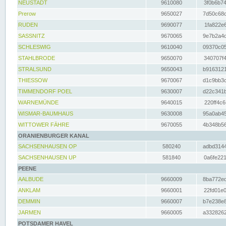
NEUSTADT
9610080
3f0b6b74
Prerow
9650027
7d50c68c
RUDEN
9690077
1fa822e6
SASSNITZ
9670065
9e7b2a4d
SCHLESWIG
9610040
09370c05
STAHLBRODE
9650070
340707f4
STRALSUND
9650043
b9163121
THIESSOW
9670067
d1c9bb3c
TIMMENDORF POEL
9630007
d22c341b
WARNEMÜNDE
9640015
220ff4c6
WISMAR-BAUMHAUS
9630008
95a0ab45
WITTOWER FÄHRE
9670055
4b348b56
ORANIENBURGER KANAL
SACHSENHAUSEN OP
580240
adbd3144
SACHSENHAUSEN UP
581840
0a6fe221
PEENE
AALBUDE
9660009
8ba772ed
ANKLAM
9660001
22fd01e0
DEMMIN
9660007
b7e238e8
JARMEN
9660005
a3328262
POTSDAMER HAVEL