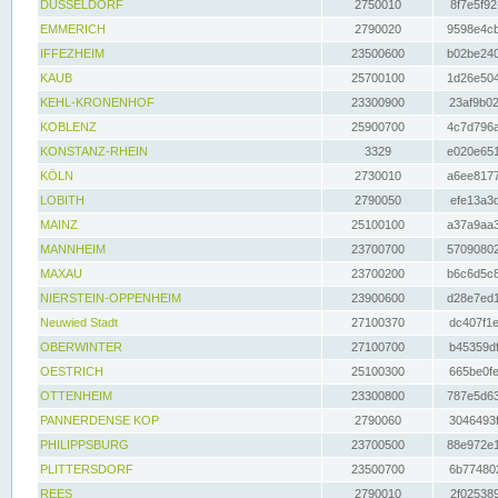
DÜSSELDORF
2750010
8f7e5f92
EMMERICH
2790020
9598e4cb
IFFEZHEIM
23500600
b02be240
KAUB
25700100
1d26e504
KEHL-KRONENHOF
23300900
23af9b02
KOBLENZ
25900700
4c7d796a
KONSTANZ-RHEIN
3329
e020e651
KÖLN
2730010
a6ee8177
LOBITH
2790050
efe13a3d
MAINZ
25100100
a37a9aa3
MANNHEIM
23700700
57090802
MAXAU
23700200
b6c6d5c8
NIERSTEIN-OPPENHEIM
23900600
d28e7ed1
Neuwied Stadt
27100370
dc407f1e
OBERWINTER
27100700
b45359df
OESTRICH
25100300
665be0fe
OTTENHEIM
23300800
787e5d63
PANNERDENSE KOP
2790060
3046493f
PHILIPPSBURG
23700500
88e972e1
PLITTERSDORF
23500700
6b774802
REES
2790010
2f025389