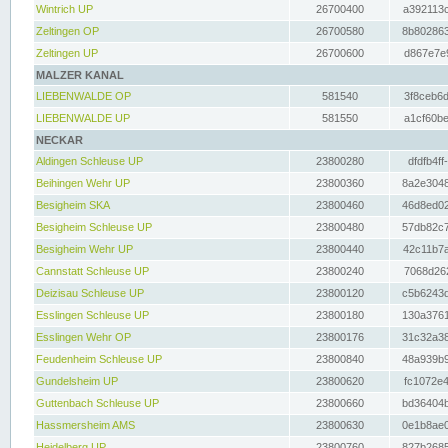
Wintrich UP
26700400
a392113c
Zeltingen OP
26700580
8b802863
Zeltingen UP
26700600
d867e7e9
MALZER KANAL
LIEBENWALDE OP
581540
3f8ceb6d
LIEBENWALDE UP
581550
a1cf60be
NECKAR
Aldingen Schleuse UP
23800280
dfdfb4ff
Beihingen Wehr UP
23800360
8a2e3048
Besigheim SKA
23800460
46d8ed02
Besigheim Schleuse UP
23800480
57db82c7
Besigheim Wehr UP
23800440
42c11b7a
Cannstatt Schleuse UP
23800240
7068d262
Deizisau Schleuse UP
23800120
c5b6243d
Esslingen Schleuse UP
23800180
130a3761
Esslingen Wehr OP
23800176
31c32a38
Feudenheim Schleuse UP
23800840
48a939b9
Gundelsheim UP
23800620
fc1072e4
Guttenbach Schleuse UP
23800660
bd36404b
Hassmersheim AMS
23800630
0e1b8ae0
Heidelberg UP
23800760
827b2685