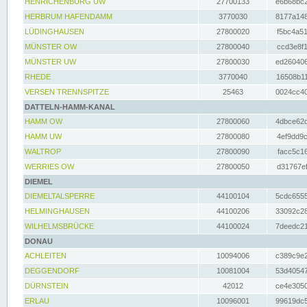
HENRICHENBURG UW
27700133
e6b68bc2
HERBRUM HAFENDAMM
3770030
8177a148
LÜDINGHAUSEN
27800020
f5bc4a51
MÜNSTER OW
27800040
ccd3e8f1
MÜNSTER UW
27800030
ed260406
RHEDE
3770040
16508b11
VERSEN TRENNSPITZE
25463
0024cc40
DATTELN-HAMM-KANAL
HAMM OW
27800060
4dbce62d
HAMM UW
27800080
4ef9dd9c
WALTROP
27800090
facc5c16
WERRIES OW
27800050
d31767ef
DIEMEL
DIEMELTALSPERRE
44100104
5cdc6555
HELMINGHAUSEN
44100206
33092c28
WILHELMSBRÜCKE
44100024
7deedc21
DONAU
ACHLEITEN
10094006
c389c9e2
DEGGENDORF
10081004
53d40547
DÜRNSTEIN
42012
ce4e3050
ERLAU
10096001
99619dc5