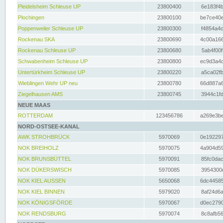
Pleidelsheim Schleuse UP
23800400
6e183f4b
Plochingen
23800100
be7ce40e
Poppenweiler Schleuse UP
23800300
f4854a4c
Rockenau SKA
23800690
4c00a166
Rockenau Schleuse UP
23800680
5ab4f00f
Schwabenheim Schleuse UP
23800800
ec9d3a4d
Untertürkheim Schleuse UP
23800220
a5ca02fb
Wieblingen Wehr UP neu
23800780
66d887a6
Ziegelhausen AMS
23800745
3944c1fd
NEUE MAAS
ROTTERDAM
123456786
a269e3be
NORD-OSTSEE-KANAL
AWK STROHBRÜCK
5970069
0e192297
NOK BREIHOLZ
5970075
4a904d59
NOK BRUNSBÜTTEL
5970091
85fc0dac
NOK DÜKERSWISCH
5970085
3954300d
NOK KIEL AUSSEN
5650068
6dc44585
NOK KIEL BINNEN
5979020
8af24d6a
NOK KÖNIGSFÖRDE
5970067
d0ec2790
NOK RENDSBURG
5970074
8c8afb56