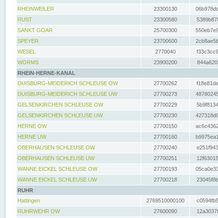
RHEINWEILER
23300130
06b978dd
RUST
23300580
5389b878
SANKT GOAR
25700300
550eb7e9
SPEYER
23700600
2cb8ae5b
WESEL
2770040
f33c3cc9
WORMS
23900200
844a620f
RHEIN-HERNE-KANAL
DUISBURG-MEIDERICH SCHLEUSE OW
27700262
f18e81da
DUISBURG-MEIDERICH SCHLEUSE UW
27700273
48780245
GELSENKIRCHEN SCHLEUSE OW
27700229
5b9f8134
GELSENKIRCHEN SCHLEUSE UW
27700230
427318d0
HERNE OW
27700150
ac6c4362
HERNE UW
27700160
b9975ea1
OBERHAUSEN SCHLEUSE OW
27700240
e251f943
OBERHAUSEN SCHLEUSE UW
27700251
12f63015
WANNE EICKEL SCHLEUSE OW
27700193
05ca0e33
WANNE EICKEL SCHLEUSE UW
27700218
23045f8b
RUHR
Hattingen
2769510000100
c0594fb5
RUHRWEHR OW
27600090
12a3037f