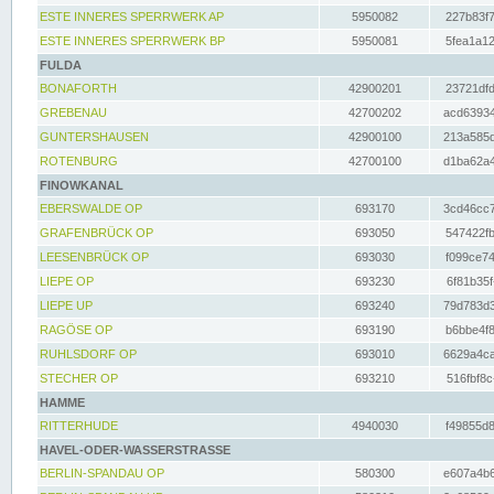
ESTE INNERES SPERRWERK AP
5950082
227b83f7
ESTE INNERES SPERRWERK BP
5950081
5fea1a12
FULDA
BONAFORTH
42900201
23721dfd
GREBENAU
42700202
acd63934
GUNTERSHAUSEN
42900100
213a585d
ROTENBURG
42700100
d1ba62a4
FINOWKANAL
EBERSWALDE OP
693170
3cd46cc7
GRAFENBRÜCK OP
693050
547422fb
LEESENBRÜCK OP
693030
f099ce74
LIEPE OP
693230
6f81b35f
LIEPE UP
693240
79d783d3
RAGÖSE OP
693190
b6bbe4f8
RUHLSDORF OP
693010
6629a4ca
STECHER OP
693210
516fbf8c
HAMME
RITTERHUDE
4940030
f49855d8
HAVEL-ODER-WASSERSTRASSE
BERLIN-SPANDAU OP
580300
e607a4b6