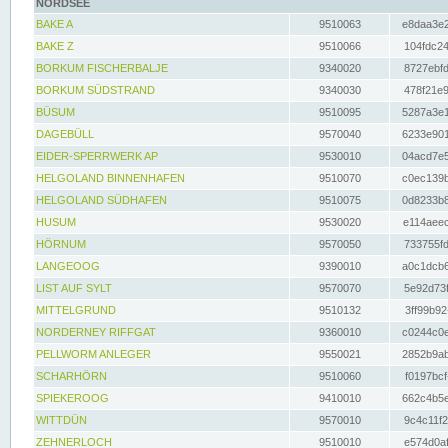
NORDSEE
BAKE A
9510063
e8daa3e2
BAKE Z
9510066
104fdc24
BORKUM FISCHERBALJE
9340020
8727ebfd
BORKUM SÜDSTRAND
9340030
478f21e9
BÜSUM
9510095
5287a3e1
DAGEBÜLL
9570040
6233e901
EIDER-SPERRWERK AP
9530010
04acd7e5
HELGOLAND BINNENHAFEN
9510070
c0ec139b
HELGOLAND SÜDHAFEN
9510075
0d8233b8
HUSUM
9530020
e114aeec
HÖRNUM
9570050
733755fd
LANGEOOG
9390010
a0c1dcb6
LIST AUF SYLT
9570070
5e92d73f
MITTELGRUND
9510132
3ff99b92
NORDERNEY RIFFGAT
9360010
c0244c0e
PELLWORM ANLEGER
9550021
2852b9ab
SCHARHÖRN
9510060
f0197bcf
SPIEKEROOG
9410010
662c4b5e
WITTDÜN
9570010
9c4c11f2
ZEHNERLOCH
9510010
e574d0af