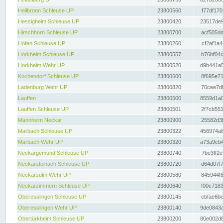
Heilbronn Schleuse UP
23800560
f77df170
Hessigheim Schleuse UP
23800420
23517de9
Hirschhorn Schleuse UP
23800700
acf505dd
Hofen Schleuse UP
23800260
cf2af1a4
Horkheim Schleuse UP
23800557
b76bf04c
Horkheim Wehr UP
23800520
d9b441a5
Kochendorf Schleuse UP
23800600
8f695e71
Ladenburg Wehr UP
23800820
70cee7df
Lauffen
23800500
8559d1a0
Lauffen Schleuse UP
23800501
2f7cb553
Mannheim Neckar
23800900
25582d3f
Marbach Schleuse UP
23800322
456974a8
Marbach Wehr UP
23800320
a73a9cb4
Neckargemünd Schleuse UP
23800740
7be3ff2e
Neckarsteinach Schleuse UP
23800720
d64d07f7
Neckarsulm Wehr UP
23800580
845944f8
Neckarzimmern Schleuse UP
23800640
f00c7183
Oberesslingen Schleuse UP
23800145
cbfae6bc
Oberesslingen Wehr UP
23800140
9de0843a
Obertürkheim Schleuse UP
23800200
80e002d8