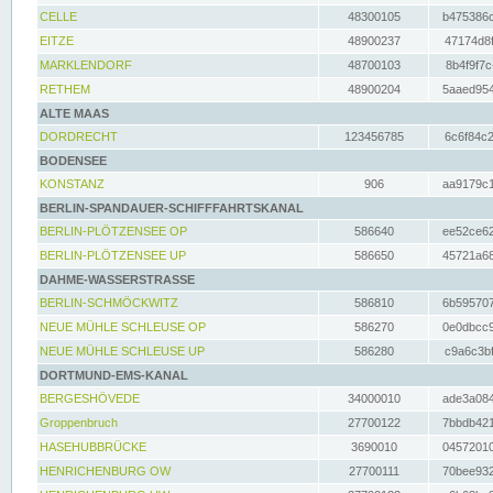
CELLE
48300105
b475386c
EITZE
48900237
47174d8f
MARKLENDORF
48700103
8b4f9f7c
RETHEM
48900204
5aaed954
ALTE MAAS
DORDRECHT
123456785
6c6f84c2
BODENSEE
KONSTANZ
906
aa9179c1
BERLIN-SPANDAUER-SCHIFFFAHRTSKANAL
BERLIN-PLÖTZENSEE OP
586640
ee52ce62
BERLIN-PLÖTZENSEE UP
586650
45721a68
DAHME-WASSERSTRASSE
BERLIN-SCHMÖCKWITZ
586810
6b595707
NEUE MÜHLE SCHLEUSE OP
586270
0e0dbcc9
NEUE MÜHLE SCHLEUSE UP
586280
c9a6c3bf
DORTMUND-EMS-KANAL
BERGESHÖVEDE
34000010
ade3a084
Groppenbruch
27700122
7bbdb421
HASEHUBBRÜCKE
3690010
04572010
HENRICHENBURG OW
27700111
70bee932