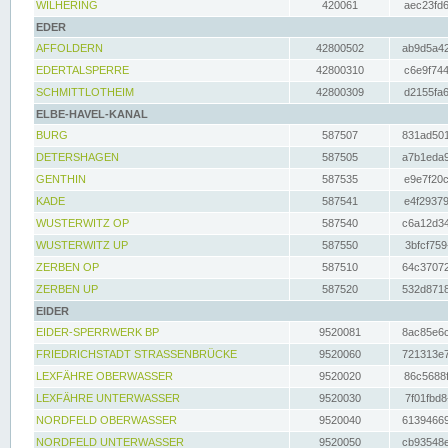
WILHERING
420061
aec23fd6
EDER
AFFOLDERN
42800502
ab9d5a42
EDERTALSPERRE
42800310
c6e9f744
SCHMITTLOTHEIM
42800309
d2155fa6
ELBE-HAVEL-KANAL
BURG
587507
831ad501
DETERSHAGEN
587505
a7b1eda9
GENTHIN
587535
e9e7f20c
KADE
587541
e4f29379
WUSTERWITZ OP
587540
c6a12d34
WUSTERWITZ UP
587550
3bfcf759
ZERBEN OP
587510
64c37072
ZERBEN UP
587520
532d8718
EIDER
EIDER-SPERRWERK BP
9520081
8ac85e6c
FRIEDRICHSTADT STRASSENBRÜCKE
9520060
721313e7
LEXFÄHRE OBERWASSER
9520020
86c5688f
LEXFÄHRE UNTERWASSER
9520030
7f01fbd8
NORDFELD OBERWASSER
9520040
61394669
NORDFELD UNTERWASSER
9520050
cb93548e