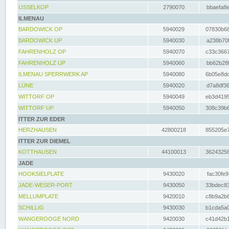
IJSSELKOP
2790070
bbaefa8e
ILMENAU
BARDOWICK OP
5940029
07830b68
BARDOWICK UP
5940030
a238b70f
FAHRENHOLZ OP
5940070
c33c3667
FAHRENHOLZ UP
5940060
bb62b28f
ILMENAU SPERRWERK AP
5940080
6b05e8dc
LÜNE
5940020
d7a8df36
WITTORF OP
5940049
eb3d4195
WITTORF UP
5940050
308c39b6
ITTER ZUR EDER
HERZHAUSEN
42800218
855205e7
ITTER ZUR DIEMEL
KOTTHAUSEN
44100013
36243256
JADE
HOOKSIELPLATE
9430020
fac30fe9
JADE-WESER-PORT
9430050
33bdec83
MELLUMPLATE
9420010
c8b9a2b6
SCHILLIG
9430030
b1cda5a0
WANGEROOGE NORD
9420030
c41d42b1