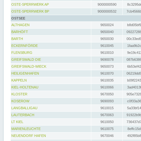
OSTE-SPERRWERK AP
9000000590
8c3295dc
OSTE-SPERRWERK BP
9000000532
7cb4566b
OSTSEE
ALTHAGEN
9650024
b8d05bf9
BARHÖFT
9650040
09227288
BARTH
9650030
00c33ed9
ECKERNFÖRDE
9610045
1faa9b2c
FLENSBURG
9610010
9e19c411
GREIFSWALD OIE
9690078
087b6386
GREIFSWALD-WIECK
9650073
6b53ef42
HEILIGENHAFEN
9610070
06219dd9
KAPPELN
9610035
b09f2243
KIEL-HOLTENAU
9610066
3ad4013f
KLOSTER
9670050
905e7328
KOSEROW
9690093
c0f33a36
LANGBALLIGAU
9610015
5a33bf14
LAUTERBACH
9670063
91922b9b
LT KIEL
9610050
736437d7
MARIENLEUCHTE
9610075
8effc15d
NEUENDORF HAFEN
9670046
492f85b8