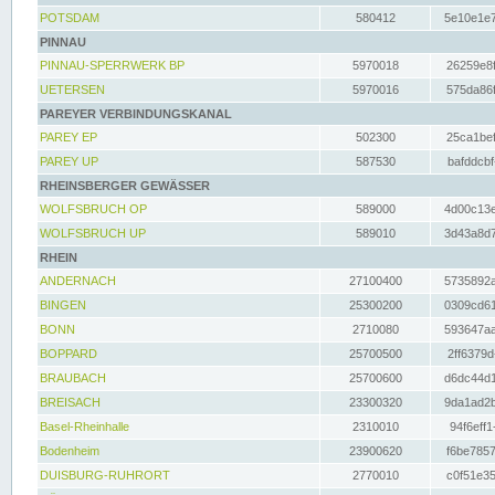
POTSDAM
580412
5e10e1e7
PINNAU
PINNAU-SPERRWERK BP
5970018
26259e8f
UETERSEN
5970016
575da86f
PAREYER VERBINDUNGSKANAL
PAREY EP
502300
25ca1bef
PAREY UP
587530
bafddcbf
RHEINSBERGER GEWÄSSER
WOLFSBRUCH OP
589000
4d00c13e
WOLFSBRUCH UP
589010
3d43a8d7
RHEIN
ANDERNACH
27100400
5735892a
BINGEN
25300200
0309cd61
BONN
2710080
593647aa
BOPPARD
25700500
2ff6379d
BRAUBACH
25700600
d6dc44d1
BREISACH
23300320
9da1ad2b
Basel-Rheinhalle
2310010
94f6eff1
Bodenheim
23900620
f6be7857
DUISBURG-RUHRORT
2770010
c0f51e35