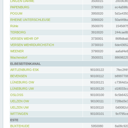
LINGEN-DARME
3500015
200363fc
PAPENBURG
3790010
ec4a598d
POGUM
3950020
5d1e4350
RHEINE UNTERSCHLEUSE
3390020
50a449ba
Rühle
3500070
15456f75
TERBORG
3910020
244cae8b
VERSEN WEHR OP
3730001
86f8dbab
VERSEN WEHRDURCHSTICH
3730010
6de43652
WEENER
3790020
aa6af4e6
Wachendorf
3500031
88698229
ELBESEITENKANAL
ARTLENBURG-ESK
90100122
7fec2f4f
BEVENSEN
90100112
b8997708
LÜNEBURG OW
90100121
c7364d1e
LÜNEBURG UW
90100120
d18033cd
OSLOSS
90100100
6c5b6422
UELZEN OW
90100111
728bd3e3
UELZEN UW
90100110
0d0082cf
WITTINGEN
90100101
9cf795ce
ESTE
BUXTEHUDE
5950080
8a08c920