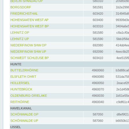
BERLIN-SPANDAU UP
580310
2c68509c
BORGSDORF
581591
1b2e2996
FRIEDRICHSTHAL
603420
314945d6
HOHENSAATEN WEST AP
603400
99309d3e
HOHENSAATEN WEST BP
603310
3404a6e5
LEHNITZ OP
581580
c8a1cf0a
LEHNITZ UP
581590
5bb1f56d
NIEDERFINOW SHW OP
692080
414dd4ee
NIEDERFINOW SHW UP
692090
4eec6b25
SCHWEDT SCHLEUSE BP
603410
4ee515f9
HUNTE
BUTTELERHÖRNE
4960060
b3d88ca6
ELSFLETH OHRT
4960080
531da758
HOLLERSIEL
4960050
2eacef2f
HUNTEBRÜCK
4960070
2e1d458b
OLDENBURG-DRIELAKE
4960030
1b51e55e
REITHÖRNE
4960040
c9df61c4
HAVELKANAL
SCHÖNWALDE OP
587050
d8ef9f21
SCHÖNWALDE UP
587060
b6650b13
IJSSEL