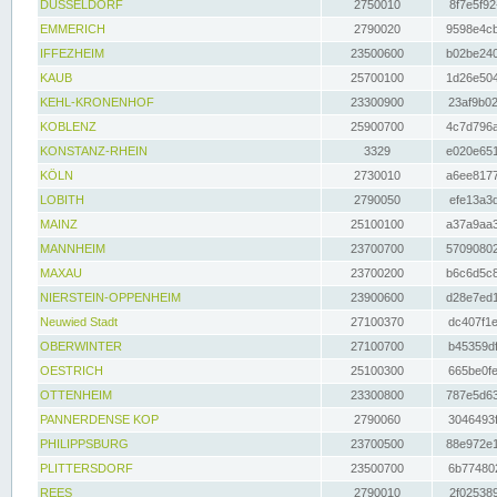
DÜSSELDORF
2750010
8f7e5f92
EMMERICH
2790020
9598e4cb
IFFEZHEIM
23500600
b02be240
KAUB
25700100
1d26e504
KEHL-KRONENHOF
23300900
23af9b02
KOBLENZ
25900700
4c7d796a
KONSTANZ-RHEIN
3329
e020e651
KÖLN
2730010
a6ee8177
LOBITH
2790050
efe13a3d
MAINZ
25100100
a37a9aa3
MANNHEIM
23700700
57090802
MAXAU
23700200
b6c6d5c8
NIERSTEIN-OPPENHEIM
23900600
d28e7ed1
Neuwied Stadt
27100370
dc407f1e
OBERWINTER
27100700
b45359df
OESTRICH
25100300
665be0fe
OTTENHEIM
23300800
787e5d63
PANNERDENSE KOP
2790060
3046493f
PHILIPPSBURG
23700500
88e972e1
PLITTERSDORF
23500700
6b774802
REES
2790010
2f025389