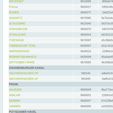
NEUSTADT
9610080
3f0b6b74
Prerow
9650027
7d50c68c
RUDEN
9690077
1fa822e6
SASSNITZ
9670065
9e7b2a4d
SCHLESWIG
9610040
09370c05
STAHLBRODE
9650070
340707f4
STRALSUND
9650043
b9163121
THIESSOW
9670067
d1c9bb3c
TIMMENDORF POEL
9630007
d22c341b
WARNEMÜNDE
9640015
220ff4c6
WISMAR-BAUMHAUS
9630008
95a0ab45
WITTOWER FÄHRE
9670055
4b348b56
ORANIENBURGER KANAL
SACHSENHAUSEN OP
580240
adbd3144
SACHSENHAUSEN UP
581840
0a6fe221
PEENE
AALBUDE
9660009
8ba772ed
ANKLAM
9660001
22fd01e0
DEMMIN
9660007
b7e238e8
JARMEN
9660005
a3328262
POTSDAMER HAVEL