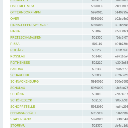
OSTERIFF MPM
5970096
eb90bd3f
OTTERNDORF MPM
5990011
5140295e
OVER
5950010
b02ce5c0
PINNAU-SPERRWERK AP
5970019
391bbba5
PIRNA
501040
85d686f1
PRETZSCH-MAUKEN
501330
f3dc8f07
RIESA
501110
b04b739d
ROGÄTZ
502250
133f0f6c
ROSSLAU
501490
e97116a4
ROTHENSEE
502210
e30f2e83
SANDAU
502430
f4c55f77
SCHARLEUK
503030
e32b0a28
SCHNACKENBURG
5910010
550e3885
SCHULAU
5950090
f3c6ee73
SCHÖNA
501010
7cb7461b
SCHÖNEBECK
502130
90bcb315
SCHÖPFSTELLE
5952030
fed4c295
SEEMANNSHÖFT
5952060
816affba
STADERSAND
5970013
80f0fc4d
STORKAU
502370
de4cc1db