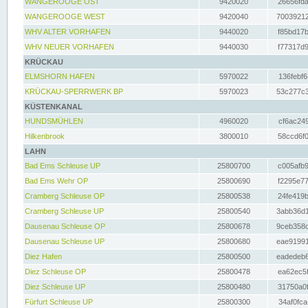
WANGEROOGE OST
9420020
26656fda
WANGEROOGE WEST
9420040
70039212
WHV ALTER VORHAFEN
9440020
f85bd17b
WHV NEUER VORHAFEN
9440030
f77317d9
KRÜCKAU
ELMSHORN HAFEN
5970022
136febf6
KRÜCKAU-SPERRWERK BP
5970023
53c277c3
KÜSTENKANAL
HUNDSMÜHLEN
4960020
cf6ac249
Hilkenbrook
3800010
58ccd6f0
LAHN
Bad Ems Schleuse UP
25800700
c005afb9
Bad Ems Wehr OP
25800690
f2295e77
Cramberg Schleuse OP
25800538
24fe419b
Cramberg Schleuse UP
25800540
3abb36d1
Dausenau Schleuse OP
25800678
9ceb358c
Dausenau Schleuse UP
25800680
eae91991
Diez Hafen
25800500
eadedeb6
Diez Schleuse OP
25800478
ea62ec5f
Diez Schleuse UP
25800480
31750a0f
Fürfurt Schleuse UP
25800300
34af0fca