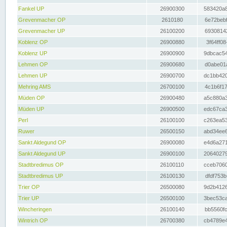
Fankel UP
26900300
583420a8
Grevenmacher OP
2610180
6e72bebf
Grevenmacher UP
26100200
69308142
Koblenz OP
26900880
3f64ff08
Koblenz UP
26900900
9dbcac54
Lehmen OP
26900680
d0abe01a
Lehmen UP
26900700
dc1bb420
Mehring AMS
26700100
4c1b6f17
Müden OP
26900480
a5c880a3
Müden UP
26900500
edc67ca3
Perl
26100100
c263ea53
Ruwer
26500150
abd34ee6
Sankt Aldegund OP
26900080
e4d6a271
Sankt Aldegund UP
26900100
20640279
Stadtbredimus OP
26100110
cceb7060
Stadtbredimus UP
26100130
dfdf753b
Trier OP
26500080
9d2b4126
Trier UP
26500100
3bec53ca
Wincheringen
26100140
bb5560fc
Wintrich OP
26700380
cb4789e4