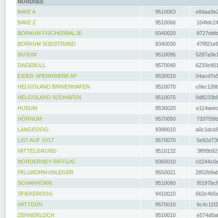
NORDSEE
BAKE A
9510063
e8daa3e2
BAKE Z
9510066
104fdc24
BORKUM FISCHERBALJE
9340020
8727ebfd
BORKUM SÜDSTRAND
9340030
478f21e9
BÜSUM
9510095
5287a3e1
DAGEBÜLL
9570040
6233e901
EIDER-SPERRWERK AP
9530010
04acd7e5
HELGOLAND BINNENHAFEN
9510070
c0ec139b
HELGOLAND SÜDHAFEN
9510075
0d8233b8
HUSUM
9530020
e114aeec
HÖRNUM
9570050
733755fd
LANGEOOG
9390010
a0c1dcb6
LIST AUF SYLT
9570070
5e92d73f
MITTELGRUND
9510132
3ff99b92
NORDERNEY RIFFGAT
9360010
c0244c0e
PELLWORM ANLEGER
9550021
2852b9ab
SCHARHÖRN
9510060
f0197bcf
SPIEKEROOG
9410010
662c4b5e
WITTDÜN
9570010
9c4c11f2
ZEHNERLOCH
9510010
e574d0af