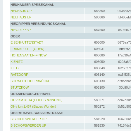
NEUHAUSER SPEISEKANAL
NEUHAUS OP
585850
963bdc26
NEUHAUS UP
585860
bf48cefd
NIEGRIPPER VERBINDUNGSKANAL
NIEGRIPP BP
587500
e506460f
ODER
EISENHÜTTENSTADT
603000
8675aa70
FRANKFURT1 (ODER)
603031
bffdf7f2
HOHENSAATEN-FINOW
603080
f7a639a4
KIENITZ
603050
6298a8f9
KIETZ
603040
16258271
RATZDORF
603140
ca3f535b
SCHWEDT-ODERBRÜCKE
603130
e28babaa
STÜTZKOW
603100
30bff0df
ORANIENBURGER HAVEL
OHV KM 3.014 (HOCHSPANNUNG)
580271
eea7e3dc
OHv km 1.467 (Blaues Wunder)
580272
8b51c505
OBERE HAVEL-WASSERSTRASSE
BISCHOFSWERDER OP
581520
16a780aa
BISCHOFSWERDER UP
581530
74134dc6