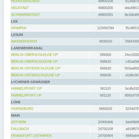
HERRENHAUSEN
48800108
8134af78
NEUSTADT
48800200
dda39817
SCHWARMSTEDT
48800301
8e16bd66
LEK
KRIMPEN
123456784
f5c96f13
LESUM
WASSERHORST
4930010
76844306
LANDWEHRKANAL
BERLIN-OBERSCHLEUSE OP
586600
24ce3282
BERLIN-OBERSCHLEUSE UP
586610
c42ad3df
BERLIN-UNTERSCHLEUSE OP
586620
503ad891
BERLIN-UNTERSCHLEUSE UP
586630
d198c901
LYCHENER GEWÄSSER
HIMMELPFORT OP
581110
bcdfa310
HIMMELPFORT UP
581120
9592d736
LÜHE
HORNEBURG
5960020
3244d787
MAIN
ASTHEIM
24300406
3de69bf8
FAULBACH
24700109
a919f57f
FRANKFURT OSTHAFEN
24700404
66ff3eb4