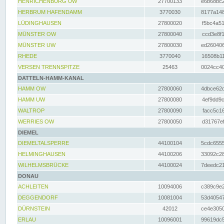
HENRICHENBURG UW
27700133
e6b68bc2
HERBRUM HAFENDAMM
3770030
8177a148
LÜDINGHAUSEN
27800020
f5bc4a51
MÜNSTER OW
27800040
ccd3e8f1
MÜNSTER UW
27800030
ed260406
RHEDE
3770040
16508b11
VERSEN TRENNSPITZE
25463
0024cc40
DATTELN-HAMM-KANAL
HAMM OW
27800060
4dbce62d
HAMM UW
27800080
4ef9dd9c
WALTROP
27800090
facc5c16
WERRIES OW
27800050
d31767ef
DIEMEL
DIEMELTALSPERRE
44100104
5cdc6555
HELMINGHAUSEN
44100206
33092c28
WILHELMSBRÜCKE
44100024
7deedc21
DONAU
ACHLEITEN
10094006
c389c9e2
DEGGENDORF
10081004
53d40547
DÜRNSTEIN
42012
ce4e3050
ERLAU
10096001
99619dc5