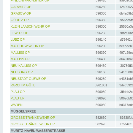
FINDENWIRUNSHIER OP
596410
a5902c55
GARWITZ UP
596230
12499527
GRABOW OP
596330
db4a69b2
GÜRITZ OP
596350
956ce5ff
KLEIN LAASCH WEHR OP
596300
25530a3e
LEWITZ OP
596250
7bbd90ad
LÜBZ OP
596140
d75442cf
MALCHOW WEHR OP
596200
bccaacb3
MALLISS OP
596390
497c29ee
MALLISS UP
596400
a64918a6
NEU KALLISS OP
596430
30739ff3
NEUBURG OP
596160
541c508a
NEUSTADT GLEWE OP
596280
c4381eb3
PARCHIM GÜTE
5961801
3dec3921
PLAU OP
596080
3ffddb2c
PLAU UP
596090
506e6b03
WAREN
596030
bd317edd
MÜGGELSPREE
GROSSE TRÄNKE WEHR OP
582660
81630fdd
GROSSE TRÄNKE WEHR UP
582670
cfad4ee5
MÜRITZ-HAVEL-WASSERSTRASSE