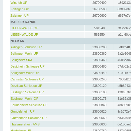
Wintrich UP
26700400
a392113c
Zeltingen OP
26700580
8b802863
Zeltingen UP
26700600
d867e7e9
MALZER KANAL
LIEBENWALDE OP
581540
3f8ceb6d
LIEBENWALDE UP
581550
a1cf60be
NECKAR
Aldingen Schleuse UP
23800280
dfdfb4ff
Beihingen Wehr UP
23800360
8a2e3048
Besigheim SKA
23800460
46d8ed02
Besigheim Schleuse UP
23800480
57db82c7
Besigheim Wehr UP
23800440
42c11b7a
Cannstatt Schleuse UP
23800240
7068d262
Deizisau Schleuse UP
23800120
c5b6243d
Esslingen Schleuse UP
23800180
130a3761
Esslingen Wehr OP
23800176
31c32a38
Feudenheim Schleuse UP
23800840
48a939b9
Gundelsheim UP
23800620
fc1072e4
Guttenbach Schleuse UP
23800660
bd36404b
Hassmersheim AMS
23800630
0e1b8ae0
Heidelberg UP
23800760
827b2685