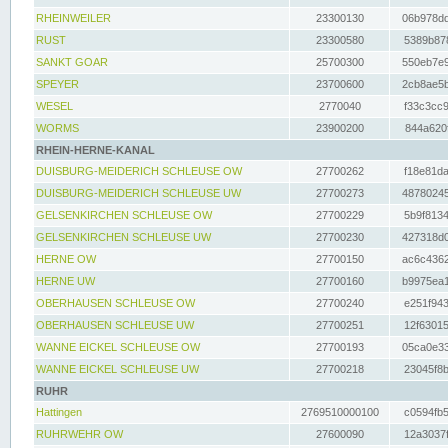
RHEINWEILER
23300130
06b978dd
RUST
23300580
5389b878
SANKT GOAR
25700300
550eb7e9
SPEYER
23700600
2cb8ae5b
WESEL
2770040
f33c3cc9
WORMS
23900200
844a620f
RHEIN-HERNE-KANAL
DUISBURG-MEIDERICH SCHLEUSE OW
27700262
f18e81da
DUISBURG-MEIDERICH SCHLEUSE UW
27700273
48780245
GELSENKIRCHEN SCHLEUSE OW
27700229
5b9f8134
GELSENKIRCHEN SCHLEUSE UW
27700230
427318d0
HERNE OW
27700150
ac6c4362
HERNE UW
27700160
b9975ea1
OBERHAUSEN SCHLEUSE OW
27700240
e251f943
OBERHAUSEN SCHLEUSE UW
27700251
12f63015
WANNE EICKEL SCHLEUSE OW
27700193
05ca0e33
WANNE EICKEL SCHLEUSE UW
27700218
23045f8b
RUHR
Hattingen
2769510000100
c0594fb5
RUHRWEHR OW
27600090
12a3037f