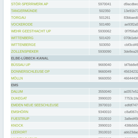
STÖR-SPERRWERK AP
5970041
d9acdbec
TANGERMÜNDE
502350
13e91b77
TORGAU
501261
83bbaedb
VOCKERODE
501480
ae93f2a5
WEHR GEESTHACHT UP
5930062
0f7f58a8
WITTENBERG
501420
070b1eb4
WITTENBERGE
503050
cbf3cd49
ZOLLENSPIEKER
5930090
3de8ea26
ELBE-LÜBECK-KANAL
BÜSSAU UP
9669040
bf7bb8e8
DONNERSCHLEUSE OP
9660049
45634232
MÖLLN
9660050
46644438
EMS
DALUM
3550040
ad357e52
DUKEGAT
3990020
7753c1fa
EMDEN NEUE SEESCHLEUSE
3970010
edfdf747
EMSHÖRN
9340010
c8af067c
FUESTRUP
3310010
3a8ed45f
KNOCK
3990010
438b565e
LEERORT
3910010
abb23dad