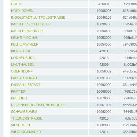
GREIN
420091
f3bf0b0b
HOFKIRCHEN
10088003
616dd98e
INGOLSTADT LUITPOLDSTRASSE
10046105
824a046b
KACHLET SCHLEUSE UP
10090708
0fd56e0a
KACHLET WEHR UP
10090408
560cf185
KELHEIM DONAU
10053009
296fc6d4
KELHEIMWINZER
10054500
c9409937
KIENSTOCK
42011
56178f74
KORNEUBURG
42013
ff44be4a
MAUTHAUSEN
42009
6b002fef
OBERNDORF
10056302
e476bcad
PASSAU DONAU
10091008
9f12c405
PASSAU ILZSTADT
10092000
33ceb441
PFATTER
10068006
f768173a
PFELLING
10078000
7fe63a95
REGENSBURG EISERNE BRÜCKE
10061007
eebd633a
SCHWABELWEIS
10062000
7644f1d7
THEBNERSTRASSL
42015
f7b5c3d3
VILSHOFEN
10089006
e6d68ab7
WILDUNGSMAUER
42014
35846b8b