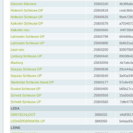
Giessen Klärwerk
25800100
4b386a6a
Hollerich Schleuse OP
25800618
cedc9b0c
Hollerich Schleuse UP
25800620
9beb7290
Kalkofen Schleuse OP
25800578
a7034573
Kalkofen neu
25800600
64f735fd
Lahnstein Schleuse OP
25800798
664d68ea
Lahnstein Schleuse UP
25800800
6b6b31e2
Leun neu
25800200
32807065
Limburg Schleuse UP
25800440
89038b42
Marburg
25830056
4e7a6cfa
Nassau Schleuse OP
25800638
29cb44a2
Nassau Schleuse UP
25800640
3a90a346
Niederbiel Schleuse Kanal OP
25800177
57c8e437
Runkel Schleuse UP
25800400
b85b17cc
Scheidt Schleuse OP
25800558
15a50d2b
Scheidt Schleuse UP
25800560
7dfe4776
LEDA
DREYSCHLOOT
3880010
d4df3617
LEDASPERRWERK UP
3880050
5e6ae93a
LEINE