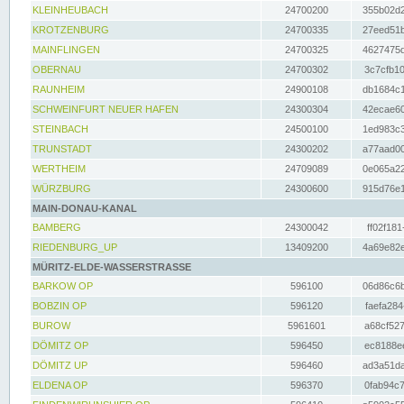
KLEINHEUBACH
24700200
355b02d2
KROTZENBURG
24700335
27eed51b
MAINFLINGEN
24700325
4627475d
OBERNAU
24700302
3c7cfb10
RAUNHEIM
24900108
db1684c1
SCHWEINFURT NEUER HAFEN
24300304
42ecae60
STEINBACH
24500100
1ed983c3
TRUNSTADT
24300202
a77aad00
WERTHEIM
24709089
0e065a22
WÜRZBURG
24300600
915d76e1
MAIN-DONAU-KANAL
BAMBERG
24300042
ff02f181
RIEDENBURG_UP
13409200
4a69e82e
MÜRITZ-ELDE-WASSERSTRASSE
BARKOW OP
596100
06d86c6b
BOBZIN OP
596120
faefa284
BUROW
5961601
a68cf527
DÖMITZ OP
596450
ec8188ee
DÖMITZ UP
596460
ad3a51da
ELDENA OP
596370
0fab94c7