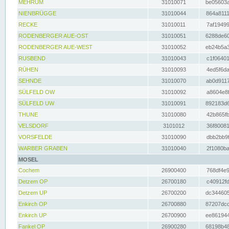
MEHRUM
31010071
be05603a
NIENBRÜGGE
31010044
864a8111
RECKE
31010011
7af19499
RODENBERGER AUE-OST
31010051
6288de60
RODENBERGER AUE-WEST
31010052
eb24b5a3
RUSBEND
31010043
c1f06401
RÜHEN
31010093
4ed5f6da
SEHNDE
31010070
ab0d9117
SÜLFELD OW
31010092
a8604e8f
SÜLFELD UW
31010091
892183d6
THUNE
31010080
42b865fb
VELSDORF
3101012
36f80081
VORSFELDE
31010090
dbb2bb9f
WARBER GRABEN
31010040
2f1080ba
MOSEL
Cochem
26900400
768df4e9
Detzem OP
26700180
c40912fd
Detzem UP
26700200
dc344605
Enkirch OP
26700880
87207dcd
Enkirch UP
26700900
ee861944
Fankel OP
26900280
68198b48