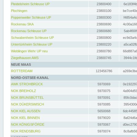
Pleidelsheim Schleuse UP
23800400
6e183f4b
Plochingen
23800100
be7ce40e
Poppenweiler Schleuse UP
23800300
f4854a4c
Rockenau SKA
23800690
4c00a166
Rockenau Schleuse UP
23800680
5ab4f00f
Schwabenheim Schleuse UP
23800800
ec9d3a4d
Untertürkheim Schleuse UP
23800220
a5ca02fb
Wieblingen Wehr UP neu
23800780
66d887a6
Ziegelhausen AMS
23800745
3944c1fd
NEUE MAAS
ROTTERDAM
123456786
a269e3be
NORD-OSTSEE-KANAL
AWK STROHBRÜCK
5970069
0e192297
NOK BREIHOLZ
5970075
4a904d59
NOK BRUNSBÜTTEL
5970091
85fc0dac
NOK DÜKERSWISCH
5970085
3954300d
NOK KIEL AUSSEN
5650068
6dc44585
NOK KIEL BINNEN
5979020
8af24d6a
NOK KÖNIGSFÖRDE
5970067
d0ec2790
NOK RENDSBURG
5970074
8c8afb56