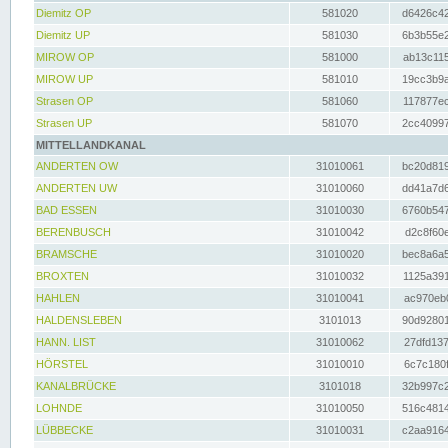
Diemitz OP
581020
d6426c42
Diemitz UP
581030
6b3b55e2
MIROW OP
581000
ab13c115
MIROW UP
581010
19cc3b9a
Strasen OP
581060
117877ec
Strasen UP
581070
2cc40997
MITTELLANDKANAL
ANDERTEN OW
31010061
bc20d819
ANDERTEN UW
31010060
dd41a7d6
BAD ESSEN
31010030
6760b547
BERENBUSCH
31010042
d2c8f60e
BRAMSCHE
31010020
bec8a6a5
BROXTEN
31010032
1125a391
HAHLEN
31010041
ac970eb0
HALDENSLEBEN
3101013
90d92801
HANN. LIST
31010062
27dfd137
HÖRSTEL
31010010
6c7c180f
KANALBRÜCKE
3101018
32b997c2
LOHNDE
31010050
516c4814
LÜBBECKE
31010031
c2aa9164