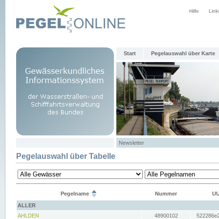
Hilfe
Link
Start
Pegelauswahl über Karte
Newsletter
Pegelauswahl über Tabelle
Pegelname
Nummer
UU
ALLER
AHLDEN
48900102
522286e2