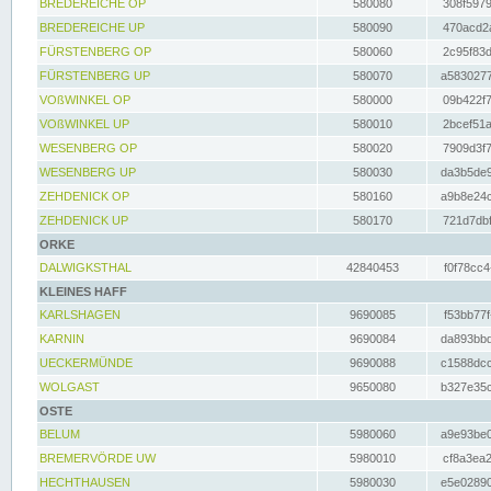
BREDEREICHE OP
580080
308f5979
BREDEREICHE UP
580090
470acd2a
FÜRSTENBERG OP
580060
2c95f83d
FÜRSTENBERG UP
580070
a5830277
VOßWINKEL OP
580000
09b422f7
VOßWINKEL UP
580010
2bcef51a
WESENBERG OP
580020
7909d3f7
WESENBERG UP
580030
da3b5de9
ZEHDENICK OP
580160
a9b8e24c
ZEHDENICK UP
580170
721d7dbf
ORKE
DALWIGKSTHAL
42840453
f0f78cc4
KLEINES HAFF
KARLSHAGEN
9690085
f53bb77f
KARNIN
9690084
da893bbd
UECKERMÜNDE
9690088
c1588dcc
WOLGAST
9650080
b327e35c
OSTE
BELUM
5980060
a9e93be0
BREMERVÖRDE UW
5980010
cf8a3ea2
HECHTHAUSEN
5980030
e5e02890