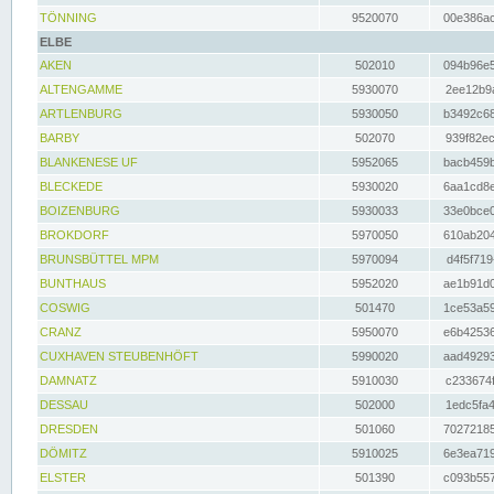
TÖNNING
9520070
00e386ac
ELBE
AKEN
502010
094b96e5
ALTENGAMME
5930070
2ee12b9a
ARTLENBURG
5930050
b3492c68
BARBY
502070
939f82ec
BLANKENESE UF
5952065
bacb459b
BLECKEDE
5930020
6aa1cd8e
BOIZENBURG
5930033
33e0bce0
BROKDORF
5970050
610ab204
BRUNSBÜTTEL MPM
5970094
d4f5f719
BUNTHAUS
5952020
ae1b91d0
COSWIG
501470
1ce53a59
CRANZ
5950070
e6b42536
CUXHAVEN STEUBENHÖFT
5990020
aad49293
DAMNATZ
5910030
c233674f
DESSAU
502000
1edc5fa4
DRESDEN
501060
70272185
DÖMITZ
5910025
6e3ea719
ELSTER
501390
c093b557