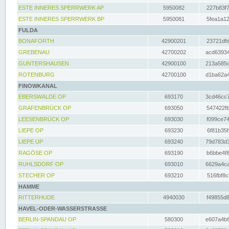
ESTE INNERES SPERRWERK AP
5950082
227b83f7
ESTE INNERES SPERRWERK BP
5950081
5fea1a12
FULDA
BONAFORTH
42900201
23721dfd
GREBENAU
42700202
acd63934
GUNTERSHAUSEN
42900100
213a585d
ROTENBURG
42700100
d1ba62a4
FINOWKANAL
EBERSWALDE OP
693170
3cd46cc7
GRAFENBRÜCK OP
693050
547422fb
LEESENBRÜCK OP
693030
f099ce74
LIEPE OP
693230
6f81b35f
LIEPE UP
693240
79d783d3
RAGÖSE OP
693190
b6bbe4f8
RUHLSDORF OP
693010
6629a4ca
STECHER OP
693210
516fbf8c
HAMME
RITTERHUDE
4940030
f49855d8
HAVEL-ODER-WASSERSTRASSE
BERLIN-SPANDAU OP
580300
e607a4b6