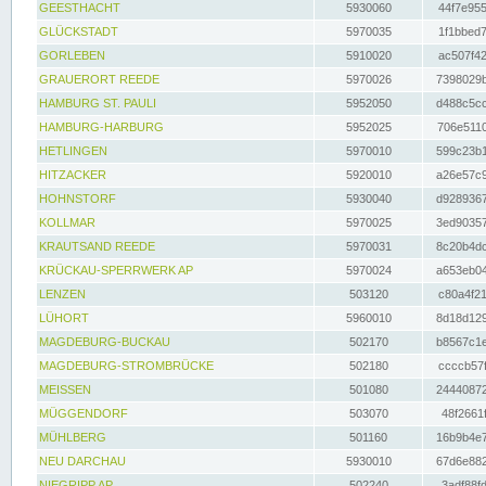
GEESTHACHT
5930060
44f7e955
GLÜCKSTADT
5970035
1f1bbed7
GORLEBEN
5910020
ac507f42
GRAUERORT REEDE
5970026
7398029b
HAMBURG ST. PAULI
5952050
d488c5cc
HAMBURG-HARBURG
5952025
706e5110
HETLINGEN
5970010
599c23b1
HITZACKER
5920010
a26e57c9
HOHNSTORF
5930040
d9289367
KOLLMAR
5970025
3ed90357
KRAUTSAND REEDE
5970031
8c20b4dc
KRÜCKAU-SPERRWERK AP
5970024
a653eb04
LENZEN
503120
c80a4f21
LÜHORT
5960010
8d18d129
MAGDEBURG-BUCKAU
502170
b8567c1e
MAGDEBURG-STROMBRÜCKE
502180
ccccb57f
MEISSEN
501080
24440872
MÜGGENDORF
503070
48f2661f
MÜHLBERG
501160
16b9b4e7
NEU DARCHAU
5930010
67d6e882
NIEGRIPP AP
502240
3adf88fd