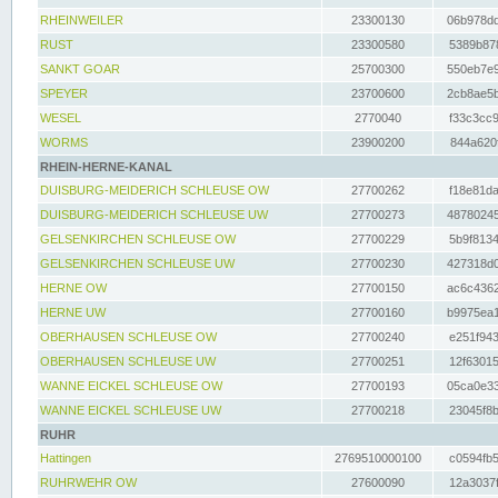
RHEINWEILER
23300130
06b978dd
RUST
23300580
5389b878
SANKT GOAR
25700300
550eb7e9
SPEYER
23700600
2cb8ae5b
WESEL
2770040
f33c3cc9
WORMS
23900200
844a620f
RHEIN-HERNE-KANAL
DUISBURG-MEIDERICH SCHLEUSE OW
27700262
f18e81da
DUISBURG-MEIDERICH SCHLEUSE UW
27700273
48780245
GELSENKIRCHEN SCHLEUSE OW
27700229
5b9f8134
GELSENKIRCHEN SCHLEUSE UW
27700230
427318d0
HERNE OW
27700150
ac6c4362
HERNE UW
27700160
b9975ea1
OBERHAUSEN SCHLEUSE OW
27700240
e251f943
OBERHAUSEN SCHLEUSE UW
27700251
12f63015
WANNE EICKEL SCHLEUSE OW
27700193
05ca0e33
WANNE EICKEL SCHLEUSE UW
27700218
23045f8b
RUHR
Hattingen
2769510000100
c0594fb5
RUHRWEHR OW
27600090
12a3037f