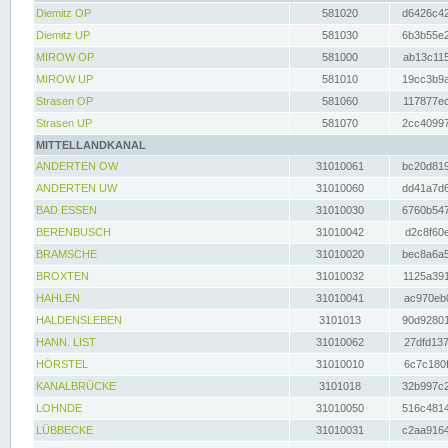
Diemitz OP
581020
d6426c42
Diemitz UP
581030
6b3b55e2
MIROW OP
581000
ab13c115
MIROW UP
581010
19cc3b9a
Strasen OP
581060
117877ec
Strasen UP
581070
2cc40997
MITTELLANDKANAL
ANDERTEN OW
31010061
bc20d819
ANDERTEN UW
31010060
dd41a7d6
BAD ESSEN
31010030
6760b547
BERENBUSCH
31010042
d2c8f60e
BRAMSCHE
31010020
bec8a6a5
BROXTEN
31010032
1125a391
HAHLEN
31010041
ac970eb0
HALDENSLEBEN
3101013
90d92801
HANN. LIST
31010062
27dfd137
HÖRSTEL
31010010
6c7c180f
KANALBRÜCKE
3101018
32b997c2
LOHNDE
31010050
516c4814
LÜBBECKE
31010031
c2aa9164