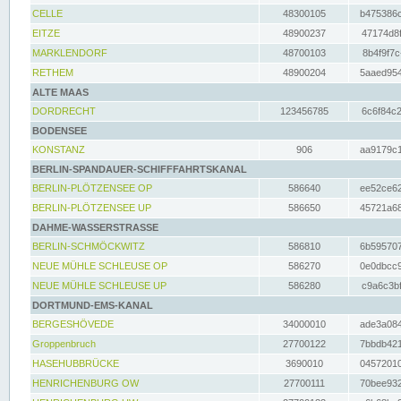
CELLE
48300105
b475386c
EITZE
48900237
47174d8f
MARKLENDORF
48700103
8b4f9f7c
RETHEM
48900204
5aaed954
ALTE MAAS
DORDRECHT
123456785
6c6f84c2
BODENSEE
KONSTANZ
906
aa9179c1
BERLIN-SPANDAUER-SCHIFFFAHRTSKANAL
BERLIN-PLÖTZENSEE OP
586640
ee52ce62
BERLIN-PLÖTZENSEE UP
586650
45721a68
DAHME-WASSERSTRASSE
BERLIN-SCHMÖCKWITZ
586810
6b595707
NEUE MÜHLE SCHLEUSE OP
586270
0e0dbcc9
NEUE MÜHLE SCHLEUSE UP
586280
c9a6c3bf
DORTMUND-EMS-KANAL
BERGESHÖVEDE
34000010
ade3a084
Groppenbruch
27700122
7bbdb421
HASEHUBBRÜCKE
3690010
04572010
HENRICHENBURG OW
27700111
70bee932