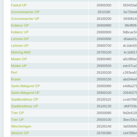
Fankel UP
26900300
583420a8
Grevenmacher OP
2610180
6e72bebf
Grevenmacher UP
26100200
69308142
Koblenz OP
26900880
3f64ff08
Koblenz UP
26900900
9dbcac54
Lehmen OP
26900680
d0abe01a
Lehmen UP
26900700
dc1bb420
Mehring AMS
26700100
4c1b6f17
Müden OP
26900480
a5c880a3
Müden UP
26900500
edc67ca3
Perl
26100100
c263ea53
Ruwer
26500150
abd34ee6
Sankt Aldegund OP
26900080
e4d6a271
Sankt Aldegund UP
26900100
20640279
Stadtbredimus OP
26100110
cceb7060
Stadtbredimus UP
26100130
dfdf753b
Trier OP
26500080
9d2b4126
Trier UP
26500100
3bec53ca
Wincheringen
26100140
bb5560fc
Wintrich OP
26700380
cb4789e4