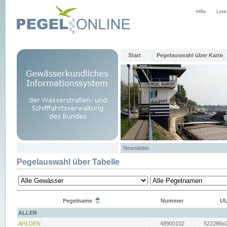
Hilfe
Link
Start
Pegelauswahl über Karte
Newsletter
Pegelauswahl über Tabelle
Pegelname
Nummer
UU
ALLER
AHLDEN
48900102
522286e2