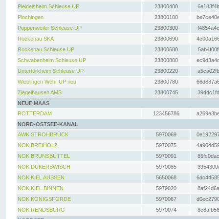
Pleidelsheim Schleuse UP
23800400
6e183f4b
Plochingen
23800100
be7ce40e
Poppenweiler Schleuse UP
23800300
f4854a4c
Rockenau SKA
23800690
4c00a166
Rockenau Schleuse UP
23800680
5ab4f00f
Schwabenheim Schleuse UP
23800800
ec9d3a4d
Untertürkheim Schleuse UP
23800220
a5ca02fb
Wieblingen Wehr UP neu
23800780
66d887a6
Ziegelhausen AMS
23800745
3944c1fd
NEUE MAAS
ROTTERDAM
123456786
a269e3be
NORD-OSTSEE-KANAL
AWK STROHBRÜCK
5970069
0e192297
NOK BREIHOLZ
5970075
4a904d59
NOK BRUNSBÜTTEL
5970091
85fc0dac
NOK DÜKERSWISCH
5970085
3954300d
NOK KIEL AUSSEN
5650068
6dc44585
NOK KIEL BINNEN
5979020
8af24d6a
NOK KÖNIGSFÖRDE
5970067
d0ec2790
NOK RENDSBURG
5970074
8c8afb56