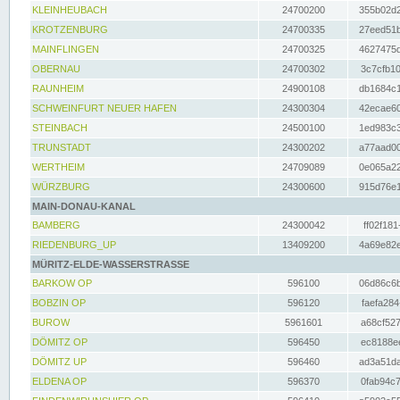
KLEINHEUBACH
24700200
355b02d2
KROTZENBURG
24700335
27eed51b
MAINFLINGEN
24700325
4627475d
OBERNAU
24700302
3c7cfb10
RAUNHEIM
24900108
db1684c1
SCHWEINFURT NEUER HAFEN
24300304
42ecae60
STEINBACH
24500100
1ed983c3
TRUNSTADT
24300202
a77aad00
WERTHEIM
24709089
0e065a22
WÜRZBURG
24300600
915d76e1
MAIN-DONAU-KANAL
BAMBERG
24300042
ff02f181
RIEDENBURG_UP
13409200
4a69e82e
MÜRITZ-ELDE-WASSERSTRASSE
BARKOW OP
596100
06d86c6b
BOBZIN OP
596120
faefa284
BUROW
5961601
a68cf527
DÖMITZ OP
596450
ec8188ee
DÖMITZ UP
596460
ad3a51da
ELDENA OP
596370
0fab94c7