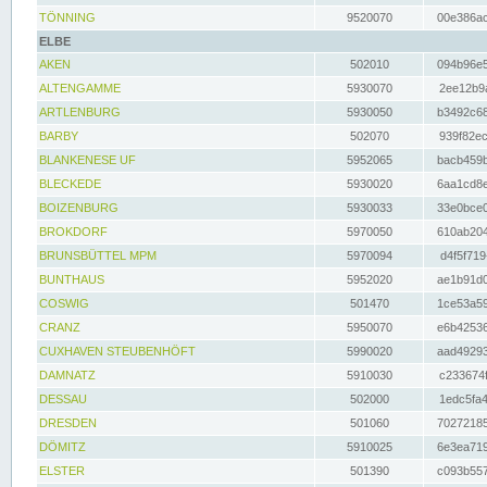
TÖNNING
9520070
00e386ac
ELBE
AKEN
502010
094b96e5
ALTENGAMME
5930070
2ee12b9a
ARTLENBURG
5930050
b3492c68
BARBY
502070
939f82ec
BLANKENESE UF
5952065
bacb459b
BLECKEDE
5930020
6aa1cd8e
BOIZENBURG
5930033
33e0bce0
BROKDORF
5970050
610ab204
BRUNSBÜTTEL MPM
5970094
d4f5f719
BUNTHAUS
5952020
ae1b91d0
COSWIG
501470
1ce53a59
CRANZ
5950070
e6b42536
CUXHAVEN STEUBENHÖFT
5990020
aad49293
DAMNATZ
5910030
c233674f
DESSAU
502000
1edc5fa4
DRESDEN
501060
70272185
DÖMITZ
5910025
6e3ea719
ELSTER
501390
c093b557