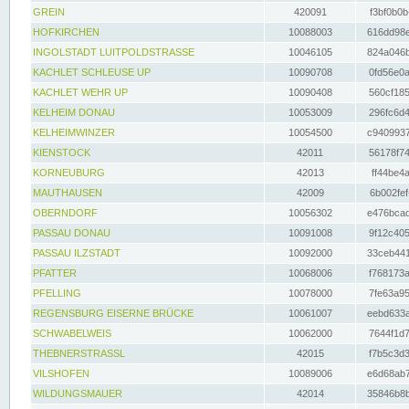
GREIN
420091
f3bf0b0b
HOFKIRCHEN
10088003
616dd98e
INGOLSTADT LUITPOLDSTRASSE
10046105
824a046b
KACHLET SCHLEUSE UP
10090708
0fd56e0a
KACHLET WEHR UP
10090408
560cf185
KELHEIM DONAU
10053009
296fc6d4
KELHEIMWINZER
10054500
c9409937
KIENSTOCK
42011
56178f74
KORNEUBURG
42013
ff44be4a
MAUTHAUSEN
42009
6b002fef
OBERNDORF
10056302
e476bcad
PASSAU DONAU
10091008
9f12c405
PASSAU ILZSTADT
10092000
33ceb441
PFATTER
10068006
f768173a
PFELLING
10078000
7fe63a95
REGENSBURG EISERNE BRÜCKE
10061007
eebd633a
SCHWABELWEIS
10062000
7644f1d7
THEBNERSTRASSL
42015
f7b5c3d3
VILSHOFEN
10089006
e6d68ab7
WILDUNGSMAUER
42014
35846b8b