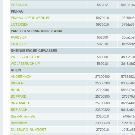
POTSDAM
580412
5e10e1e7
PINNAU
PINNAU-SPERRWERK BP
5970018
26259e8f
UETERSEN
5970016
575da86f
PAREYER VERBINDUNGSKANAL
PAREY EP
502300
25ca1bef
PAREY UP
587530
bafddcbf
RHEINSBERGER GEWÄSSER
WOLFSBRUCH OP
589000
4d00c13e
WOLFSBRUCH UP
589010
3d43a8d7
RHEIN
ANDERNACH
27100400
5735892a
BINGEN
25300200
0309cd61
BONN
2710080
593647aa
BOPPARD
25700500
2ff6379d
BRAUBACH
25700600
d6dc44d1
BREISACH
23300320
9da1ad2b
Basel-Rheinhalle
2310010
94f6eff1
Bodenheim
23900620
f6be7857
DUISBURG-RUHRORT
2770010
c0f51e35