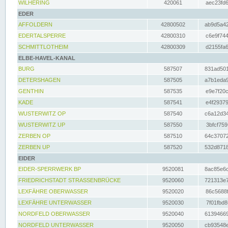
WILHERING
420061
aec23fd6
EDER
AFFOLDERN
42800502
ab9d5a42
EDERTALSPERRE
42800310
c6e9f744
SCHMITTLOTHEIM
42800309
d2155fa6
ELBE-HAVEL-KANAL
BURG
587507
831ad501
DETERSHAGEN
587505
a7b1eda9
GENTHIN
587535
e9e7f20c
KADE
587541
e4f29379
WUSTERWITZ OP
587540
c6a12d34
WUSTERWITZ UP
587550
3bfcf759
ZERBEN OP
587510
64c37072
ZERBEN UP
587520
532d8718
EIDER
EIDER-SPERRWERK BP
9520081
8ac85e6c
FRIEDRICHSTADT STRASSENBRÜCKE
9520060
721313e7
LEXFÄHRE OBERWASSER
9520020
86c5688f
LEXFÄHRE UNTERWASSER
9520030
7f01fbd8
NORDFELD OBERWASSER
9520040
61394669
NORDFELD UNTERWASSER
9520050
cb93548e