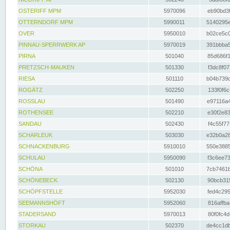
OSTERIFF MPM
5970096
eb90bd3f
OTTERNDORF MPM
5990011
5140295e
OVER
5950010
b02ce5c0
PINNAU-SPERRWERK AP
5970019
391bbba5
PIRNA
501040
85d686f1
PRETZSCH-MAUKEN
501330
f3dc8f07
RIESA
501110
b04b739d
ROGÄTZ
502250
133f0f6c
ROSSLAU
501490
e97116a4
ROTHENSEE
502210
e30f2e83
SANDAU
502430
f4c55f77
SCHARLEUK
503030
e32b0a28
SCHNACKENBURG
5910010
550e3885
SCHULAU
5950090
f3c6ee73
SCHÖNA
501010
7cb7461b
SCHÖNEBECK
502130
90bcb315
SCHÖPFSTELLE
5952030
fed4c295
SEEMANNSHÖFT
5952060
816affba
STADERSAND
5970013
80f0fc4d
STORKAU
502370
de4cc1db