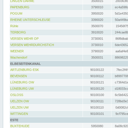
LINGEN-DARME
3500015
200363fc
PAPENBURG
3790010
ec4a598d
POGUM
3950020
5d1e4350
RHEINE UNTERSCHLEUSE
3390020
50a449ba
Rühle
3500070
15456f75
TERBORG
3910020
244cae8b
VERSEN WEHR OP
3730001
86f8dbab
VERSEN WEHRDURCHSTICH
3730010
6de43652
WEENER
3790020
aa6af4e6
Wachendorf
3500031
88698229
ELBESEITENKANAL
ARTLENBURG-ESK
90100122
7fec2f4f
BEVENSEN
90100112
b8997708
LÜNEBURG OW
90100121
c7364d1e
LÜNEBURG UW
90100120
d18033cd
OSLOSS
90100100
6c5b6422
UELZEN OW
90100111
728bd3e3
UELZEN UW
90100110
0d0082cf
WITTINGEN
90100101
9cf795ce
ESTE
BUXTEHUDE
5950080
8a08c920