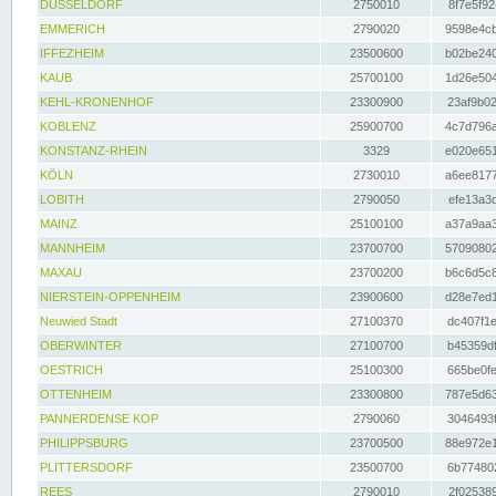
DÜSSELDORF
2750010
8f7e5f92
EMMERICH
2790020
9598e4cb
IFFEZHEIM
23500600
b02be240
KAUB
25700100
1d26e504
KEHL-KRONENHOF
23300900
23af9b02
KOBLENZ
25900700
4c7d796a
KONSTANZ-RHEIN
3329
e020e651
KÖLN
2730010
a6ee8177
LOBITH
2790050
efe13a3d
MAINZ
25100100
a37a9aa3
MANNHEIM
23700700
57090802
MAXAU
23700200
b6c6d5c8
NIERSTEIN-OPPENHEIM
23900600
d28e7ed1
Neuwied Stadt
27100370
dc407f1e
OBERWINTER
27100700
b45359df
OESTRICH
25100300
665be0fe
OTTENHEIM
23300800
787e5d63
PANNERDENSE KOP
2790060
3046493f
PHILIPPSBURG
23700500
88e972e1
PLITTERSDORF
23500700
6b774802
REES
2790010
2f025389