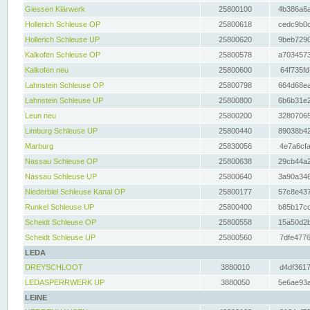
Giessen Klärwerk
25800100
4b386a6a
Hollerich Schleuse OP
25800618
cedc9b0c
Hollerich Schleuse UP
25800620
9beb7290
Kalkofen Schleuse OP
25800578
a7034573
Kalkofen neu
25800600
64f735fd
Lahnstein Schleuse OP
25800798
664d68ea
Lahnstein Schleuse UP
25800800
6b6b31e2
Leun neu
25800200
32807065
Limburg Schleuse UP
25800440
89038b42
Marburg
25830056
4e7a6cfa
Nassau Schleuse OP
25800638
29cb44a2
Nassau Schleuse UP
25800640
3a90a346
Niederbiel Schleuse Kanal OP
25800177
57c8e437
Runkel Schleuse UP
25800400
b85b17cc
Scheidt Schleuse OP
25800558
15a50d2b
Scheidt Schleuse UP
25800560
7dfe4776
LEDA
DREYSCHLOOT
3880010
d4df3617
LEDASPERRWERK UP
3880050
5e6ae93a
LEINE