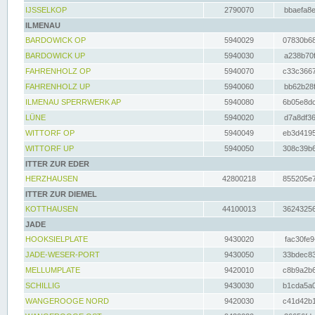
IJSSELKOP
2790070
bbaefa8e
ILMENAU
BARDOWICK OP
5940029
07830b68
BARDOWICK UP
5940030
a238b70f
FAHRENHOLZ OP
5940070
c33c3667
FAHRENHOLZ UP
5940060
bb62b28f
ILMENAU SPERRWERK AP
5940080
6b05e8dc
LÜNE
5940020
d7a8df36
WITTORF OP
5940049
eb3d4195
WITTORF UP
5940050
308c39b6
ITTER ZUR EDER
HERZHAUSEN
42800218
855205e7
ITTER ZUR DIEMEL
KOTTHAUSEN
44100013
36243256
JADE
HOOKSIELPLATE
9430020
fac30fe9
JADE-WESER-PORT
9430050
33bdec83
MELLUMPLATE
9420010
c8b9a2b6
SCHILLIG
9430030
b1cda5a0
WANGEROOGE NORD
9420030
c41d42b1