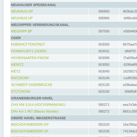
NEUHAUSER SPEISEKANAL
NEUHAUS OP
585850
963bdc26
NEUHAUS UP
585860
bf48cefd
NIEGRIPPER VERBINDUNGSKANAL
NIEGRIPP BP
587500
e506460f
ODER
EISENHÜTTENSTADT
603000
8675aa70
FRANKFURT1 (ODER)
603031
bffdf7f2
HOHENSAATEN-FINOW
603080
f7a639a4
KIENITZ
603050
6298a8f9
KIETZ
603040
16258271
RATZDORF
603140
ca3f535b
SCHWEDT-ODERBRÜCKE
603130
e28babaa
STÜTZKOW
603100
30bff0df
ORANIENBURGER HAVEL
OHV KM 3.014 (HOCHSPANNUNG)
580271
eea7e3dc
OHv km 1.467 (Blaues Wunder)
580272
8b51c505
OBERE HAVEL-WASSERSTRASSE
BISCHOFSWERDER OP
581520
16a780aa
BISCHOFSWERDER UP
581530
74134dc6