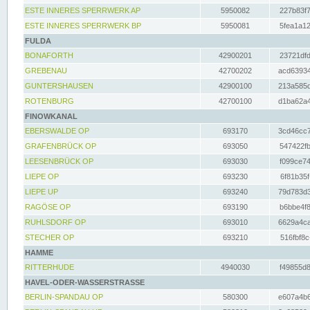
ESTE INNERES SPERRWERK AP
5950082
227b83f7
ESTE INNERES SPERRWERK BP
5950081
5fea1a12
FULDA
BONAFORTH
42900201
23721dfd
GREBENAU
42700202
acd63934
GUNTERSHAUSEN
42900100
213a585d
ROTENBURG
42700100
d1ba62a4
FINOWKANAL
EBERSWALDE OP
693170
3cd46cc7
GRAFENBRÜCK OP
693050
547422fb
LEESENBRÜCK OP
693030
f099ce74
LIEPE OP
693230
6f81b35f
LIEPE UP
693240
79d783d3
RAGÖSE OP
693190
b6bbe4f8
RUHLSDORF OP
693010
6629a4ca
STECHER OP
693210
516fbf8c
HAMME
RITTERHUDE
4940030
f49855d8
HAVEL-ODER-WASSERSTRASSE
BERLIN-SPANDAU OP
580300
e607a4b6