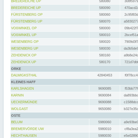
BREDEREICHE OP
580080
308f5979
BREDEREICHE UP
580090
470acd2a
FÜRSTENBERG OP
580060
2c95f83d
FÜRSTENBERG UP
580070
a5830277
VOßWINKEL OP
580000
09b422f7
VOßWINKEL UP
580010
2bcef51a
WESENBERG OP
580020
7909d3f7
WESENBERG UP
580030
da3b5de9
ZEHDENICK OP
580160
a9b8e24c
ZEHDENICK UP
580170
721d7dbf
ORKE
DALWIGKSTHAL
42840453
f0f78cc4
KLEINES HAFF
KARLSHAGEN
9690085
f53bb77f
KARNIN
9690084
da893bbd
UECKERMÜNDE
9690088
c1588dcc
WOLGAST
9650080
b327e35c
OSTE
BELUM
5980060
a9e93be0
BREMERVÖRDE UW
5980010
cf8a3ea2
HECHTHAUSEN
5980030
e5e02890