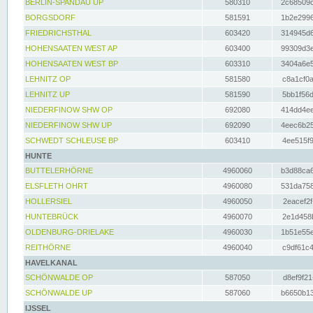
BERLIN-SPANDAU UP
580310
2c68509c
BORGSDORF
581591
1b2e2996
FRIEDRICHSTHAL
603420
314945d6
HOHENSAATEN WEST AP
603400
99309d3e
HOHENSAATEN WEST BP
603310
3404a6e5
LEHNITZ OP
581580
c8a1cf0a
LEHNITZ UP
581590
5bb1f56d
NIEDERFINOW SHW OP
692080
414dd4ee
NIEDERFINOW SHW UP
692090
4eec6b25
SCHWEDT SCHLEUSE BP
603410
4ee515f9
HUNTE
BUTTELERHÖRNE
4960060
b3d88ca6
ELSFLETH OHRT
4960080
531da758
HOLLERSIEL
4960050
2eacef2f
HUNTEBRÜCK
4960070
2e1d458b
OLDENBURG-DRIELAKE
4960030
1b51e55e
REITHÖRNE
4960040
c9df61c4
HAVELKANAL
SCHÖNWALDE OP
587050
d8ef9f21
SCHÖNWALDE UP
587060
b6650b13
IJSSEL