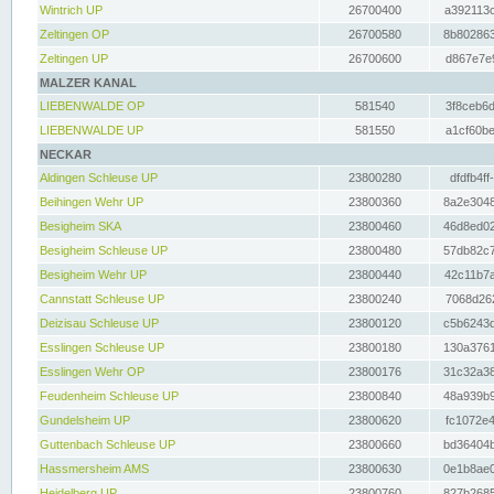
Wintrich UP
26700400
a392113c
Zeltingen OP
26700580
8b802863
Zeltingen UP
26700600
d867e7e9
MALZER KANAL
LIEBENWALDE OP
581540
3f8ceb6d
LIEBENWALDE UP
581550
a1cf60be
NECKAR
Aldingen Schleuse UP
23800280
dfdfb4ff
Beihingen Wehr UP
23800360
8a2e3048
Besigheim SKA
23800460
46d8ed02
Besigheim Schleuse UP
23800480
57db82c7
Besigheim Wehr UP
23800440
42c11b7a
Cannstatt Schleuse UP
23800240
7068d262
Deizisau Schleuse UP
23800120
c5b6243d
Esslingen Schleuse UP
23800180
130a3761
Esslingen Wehr OP
23800176
31c32a38
Feudenheim Schleuse UP
23800840
48a939b9
Gundelsheim UP
23800620
fc1072e4
Guttenbach Schleuse UP
23800660
bd36404b
Hassmersheim AMS
23800630
0e1b8ae0
Heidelberg UP
23800760
827b2685