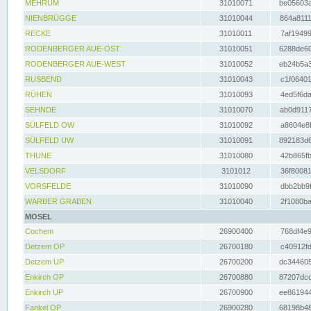
MEHRUM
31010071
be05603a
NIENBRÜGGE
31010044
864a8111
RECKE
31010011
7af19499
RODENBERGER AUE-OST
31010051
6288de60
RODENBERGER AUE-WEST
31010052
eb24b5a3
RUSBEND
31010043
c1f06401
RÜHEN
31010093
4ed5f6da
SEHNDE
31010070
ab0d9117
SÜLFELD OW
31010092
a8604e8f
SÜLFELD UW
31010091
892183d6
THUNE
31010080
42b865fb
VELSDORF
3101012
36f80081
VORSFELDE
31010090
dbb2bb9f
WARBER GRABEN
31010040
2f1080ba
MOSEL
Cochem
26900400
768df4e9
Detzem OP
26700180
c40912fd
Detzem UP
26700200
dc344605
Enkirch OP
26700880
87207dcd
Enkirch UP
26700900
ee861944
Fankel OP
26900280
68198b48