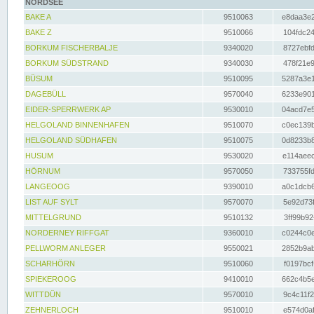
NORDSEE
BAKE A
9510063
e8daa3e2
BAKE Z
9510066
104fdc24
BORKUM FISCHERBALJE
9340020
8727ebfd
BORKUM SÜDSTRAND
9340030
478f21e9
BÜSUM
9510095
5287a3e1
DAGEBÜLL
9570040
6233e901
EIDER-SPERRWERK AP
9530010
04acd7e5
HELGOLAND BINNENHAFEN
9510070
c0ec139b
HELGOLAND SÜDHAFEN
9510075
0d8233b8
HUSUM
9530020
e114aeec
HÖRNUM
9570050
733755fd
LANGEOOG
9390010
a0c1dcb6
LIST AUF SYLT
9570070
5e92d73f
MITTELGRUND
9510132
3ff99b92
NORDERNEY RIFFGAT
9360010
c0244c0e
PELLWORM ANLEGER
9550021
2852b9ab
SCHARHÖRN
9510060
f0197bcf
SPIEKEROOG
9410010
662c4b5e
WITTDÜN
9570010
9c4c11f2
ZEHNERLOCH
9510010
e574d0af