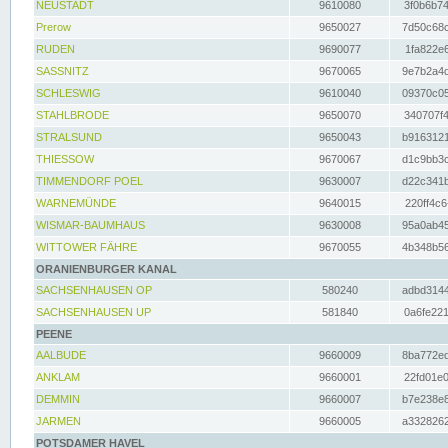
NEUSTADT
9610080
3f0b6b74
Prerow
9650027
7d50c68c
RUDEN
9690077
1fa822e6
SASSNITZ
9670065
9e7b2a4d
SCHLESWIG
9610040
09370c05
STAHLBRODE
9650070
340707f4
STRALSUND
9650043
b9163121
THIESSOW
9670067
d1c9bb3c
TIMMENDORF POEL
9630007
d22c341b
WARNEMÜNDE
9640015
220ff4c6
WISMAR-BAUMHAUS
9630008
95a0ab45
WITTOWER FÄHRE
9670055
4b348b56
ORANIENBURGER KANAL
SACHSENHAUSEN OP
580240
adbd3144
SACHSENHAUSEN UP
581840
0a6fe221
PEENE
AALBUDE
9660009
8ba772ed
ANKLAM
9660001
22fd01e0
DEMMIN
9660007
b7e238e8
JARMEN
9660005
a3328262
POTSDAMER HAVEL