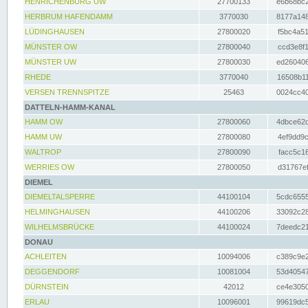
HENRICHENBURG UW
27700133
e6b68bc2
HERBRUM HAFENDAMM
3770030
8177a148
LÜDINGHAUSEN
27800020
f5bc4a51
MÜNSTER OW
27800040
ccd3e8f1
MÜNSTER UW
27800030
ed260406
RHEDE
3770040
16508b11
VERSEN TRENNSPITZE
25463
0024cc40
DATTELN-HAMM-KANAL
HAMM OW
27800060
4dbce62d
HAMM UW
27800080
4ef9dd9c
WALTROP
27800090
facc5c16
WERRIES OW
27800050
d31767ef
DIEMEL
DIEMELTALSPERRE
44100104
5cdc6555
HELMINGHAUSEN
44100206
33092c28
WILHELMSBRÜCKE
44100024
7deedc21
DONAU
ACHLEITEN
10094006
c389c9e2
DEGGENDORF
10081004
53d40547
DÜRNSTEIN
42012
ce4e3050
ERLAU
10096001
99619dc5