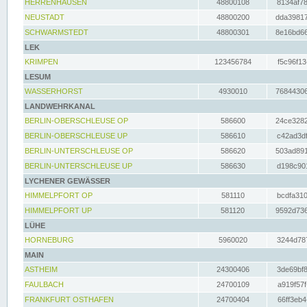
HERRENHAUSEN
48800108
8134af78
NEUSTADT
48800200
dda39817
SCHWARMSTEDT
48800301
8e16bd66
LEK
KRIMPEN
123456784
f5c96f13
LESUM
WASSERHORST
4930010
76844306
LANDWEHRKANAL
BERLIN-OBERSCHLEUSE OP
586600
24ce3282
BERLIN-OBERSCHLEUSE UP
586610
c42ad3df
BERLIN-UNTERSCHLEUSE OP
586620
503ad891
BERLIN-UNTERSCHLEUSE UP
586630
d198c901
LYCHENER GEWÄSSER
HIMMELPFORT OP
581110
bcdfa310
HIMMELPFORT UP
581120
9592d736
LÜHE
HORNEBURG
5960020
3244d787
MAIN
ASTHEIM
24300406
3de69bf8
FAULBACH
24700109
a919f57f
FRANKFURT OSTHAFEN
24700404
66ff3eb4