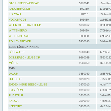
STÖR-SPERRWERK AP
5970041
d9acdbec
TANGERMÜNDE
502350
13e91b77
TORGAU
501261
83bbaedb
VOCKERODE
501480
ae93f2a5
WEHR GEESTHACHT UP
5930062
0f7f58a8
WITTENBERG
501420
070b1eb4
WITTENBERGE
503050
cbf3cd49
ZOLLENSPIEKER
5930090
3de8ea26
ELBE-LÜBECK-KANAL
BÜSSAU UP
9669040
bf7bb8e8
DONNERSCHLEUSE OP
9660049
45634232
MÖLLN
9660050
46644438
EMS
DALUM
3550040
ad357e52
DUKEGAT
3990020
7753c1fa
EMDEN NEUE SEESCHLEUSE
3970010
edfdf747
EMSHÖRN
9340010
c8af067c
FUESTRUP
3310010
3a8ed45f
KNOCK
3990010
438b565e
LEERORT
3910010
abb23dad