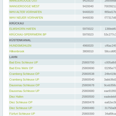
WANGEROOGE OST
9420020
26656fda
WANGEROOGE WEST
9420040
70039212
WHV ALTER VORHAFEN
9440020
f85bd17b
WHV NEUER VORHAFEN
9440030
f77317d9
KRÜCKAU
ELMSHORN HAFEN
5970022
136febf6
KRÜCKAU-SPERRWERK BP
5970023
53c277c3
KÜSTENKANAL
HUNDSMÜHLEN
4960020
cf6ac249
Hilkenbrook
3800010
58ccd6f0
LAHN
Bad Ems Schleuse UP
25800700
c005afb9
Bad Ems Wehr OP
25800690
f2295e77
Cramberg Schleuse OP
25800538
24fe419b
Cramberg Schleuse UP
25800540
3abb36d1
Dausenau Schleuse OP
25800678
9ceb358c
Dausenau Schleuse UP
25800680
eae91991
Diez Hafen
25800500
eadedeb6
Diez Schleuse OP
25800478
ea62ec5f
Diez Schleuse UP
25800480
31750a0f
Fürfurt Schleuse UP
25800300
34af0fca