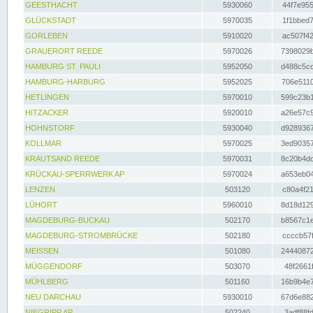
GEESTHACHT
5930060
44f7e955
GLÜCKSTADT
5970035
1f1bbed7
GORLEBEN
5910020
ac507f42
GRAUERORT REEDE
5970026
7398029b
HAMBURG ST. PAULI
5952050
d488c5cc
HAMBURG-HARBURG
5952025
706e5110
HETLINGEN
5970010
599c23b1
HITZACKER
5920010
a26e57c9
HOHNSTORF
5930040
d9289367
KOLLMAR
5970025
3ed90357
KRAUTSAND REEDE
5970031
8c20b4dc
KRÜCKAU-SPERRWERK AP
5970024
a653eb04
LENZEN
503120
c80a4f21
LÜHORT
5960010
8d18d129
MAGDEBURG-BUCKAU
502170
b8567c1e
MAGDEBURG-STROMBRÜCKE
502180
ccccb57f
MEISSEN
501080
24440872
MÜGGENDORF
503070
48f2661f
MÜHLBERG
501160
16b9b4e7
NEU DARCHAU
5930010
67d6e882
NIEGRIPP AP
502240
3adf88fd