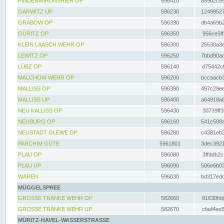
FINDENWIRUNSHIER OP
596410
a5902c55
GARWITZ UP
596230
12499527
GRABOW OP
596330
db4a69b2
GÜRITZ OP
596350
956ce5ff
KLEIN LAASCH WEHR OP
596300
25530a3e
LEWITZ OP
596250
7bbd90ad
LÜBZ OP
596140
d75442cf
MALCHOW WEHR OP
596200
bccaacb3
MALLISS OP
596390
497c29ee
MALLISS UP
596400
a64918a6
NEU KALLISS OP
596430
30739ff3
NEUBURG OP
596160
541c508a
NEUSTADT GLEWE OP
596280
c4381eb3
PARCHIM GÜTE
5961801
3dec3921
PLAU OP
596080
3ffddb2c
PLAU UP
596090
506e6b03
WAREN
596030
bd317edd
MÜGGELSPREE
GROSSE TRÄNKE WEHR OP
582660
81630fdd
GROSSE TRÄNKE WEHR UP
582670
cfad4ee5
MÜRITZ-HAVEL-WASSERSTRASSE