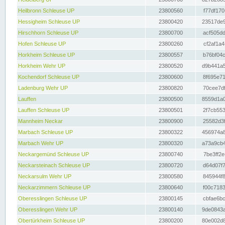
Heilbronn Schleuse UP
23800560
f77df170
Hessigheim Schleuse UP
23800420
23517de9
Hirschhorn Schleuse UP
23800700
acf505dd
Hofen Schleuse UP
23800260
cf2af1a4
Horkheim Schleuse UP
23800557
b76bf04c
Horkheim Wehr UP
23800520
d9b441a5
Kochendorf Schleuse UP
23800600
8f695e71
Ladenburg Wehr UP
23800820
70cee7df
Lauffen
23800500
8559d1a0
Lauffen Schleuse UP
23800501
2f7cb553
Mannheim Neckar
23800900
25582d3f
Marbach Schleuse UP
23800322
456974a8
Marbach Wehr UP
23800320
a73a9cb4
Neckargemünd Schleuse UP
23800740
7be3ff2e
Neckarsteinach Schleuse UP
23800720
d64d07f7
Neckarsulm Wehr UP
23800580
845944f8
Neckarzimmern Schleuse UP
23800640
f00c7183
Oberesslingen Schleuse UP
23800145
cbfae6bc
Oberesslingen Wehr UP
23800140
9de0843a
Obertürkheim Schleuse UP
23800200
80e002d8