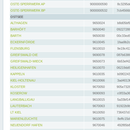
OSTE-SPERRWERK AP
9000000590
8c3295dc
OSTE-SPERRWERK BP
9000000532
7cb4566b
OSTSEE
ALTHAGEN
9650024
b8d05bf9
BARHÖFT
9650040
09227288
BARTH
9650030
00c33ed9
ECKERNFÖRDE
9610045
1faa9b2c
FLENSBURG
9610010
9e19c411
GREIFSWALD OIE
9690078
087b6386
GREIFSWALD-WIECK
9650073
6b53ef42
HEILIGENHAFEN
9610070
06219dd9
KAPPELN
9610035
b09f2243
KIEL-HOLTENAU
9610066
3ad4013f
KLOSTER
9670050
905e7328
KOSEROW
9690093
c0f33a36
LANGBALLIGAU
9610015
5a33bf14
LAUTERBACH
9670063
91922b9b
LT KIEL
9610050
736437d7
MARIENLEUCHTE
9610075
8effc15d
NEUENDORF HAFEN
9670046
492f85b8