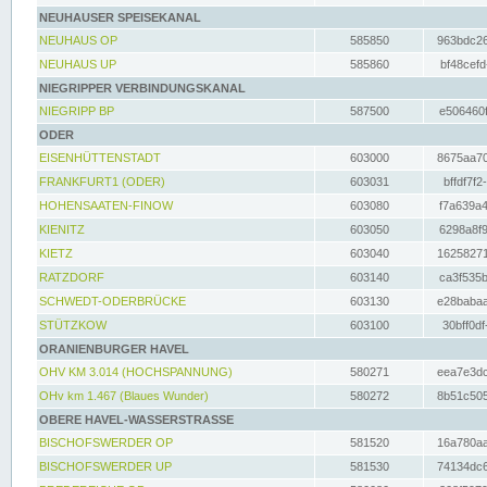
NEUHAUSER SPEISEKANAL
NEUHAUS OP
585850
963bdc26
NEUHAUS UP
585860
bf48cefd
NIEGRIPPER VERBINDUNGSKANAL
NIEGRIPP BP
587500
e506460f
ODER
EISENHÜTTENSTADT
603000
8675aa70
FRANKFURT1 (ODER)
603031
bffdf7f2
HOHENSAATEN-FINOW
603080
f7a639a4
KIENITZ
603050
6298a8f9
KIETZ
603040
16258271
RATZDORF
603140
ca3f535b
SCHWEDT-ODERBRÜCKE
603130
e28babaa
STÜTZKOW
603100
30bff0df
ORANIENBURGER HAVEL
OHV KM 3.014 (HOCHSPANNUNG)
580271
eea7e3dc
OHv km 1.467 (Blaues Wunder)
580272
8b51c505
OBERE HAVEL-WASSERSTRASSE
BISCHOFSWERDER OP
581520
16a780aa
BISCHOFSWERDER UP
581530
74134dc6