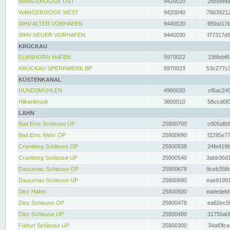
WANGEROOGE OST
9420020
26656fda
WANGEROOGE WEST
9420040
70039212
WHV ALTER VORHAFEN
9440020
f85bd17b
WHV NEUER VORHAFEN
9440030
f77317d9
KRÜCKAU
ELMSHORN HAFEN
5970022
136febf6
KRÜCKAU-SPERRWERK BP
5970023
53c277c3
KÜSTENKANAL
HUNDSMÜHLEN
4960020
cf6ac249
Hilkenbrook
3800010
58ccd6f0
LAHN
Bad Ems Schleuse UP
25800700
c005afb9
Bad Ems Wehr OP
25800690
f2295e77
Cramberg Schleuse OP
25800538
24fe419b
Cramberg Schleuse UP
25800540
3abb36d1
Dausenau Schleuse OP
25800678
9ceb358c
Dausenau Schleuse UP
25800680
eae91991
Diez Hafen
25800500
eadedeb6
Diez Schleuse OP
25800478
ea62ec5f
Diez Schleuse UP
25800480
31750a0f
Fürfurt Schleuse UP
25800300
34af0fca