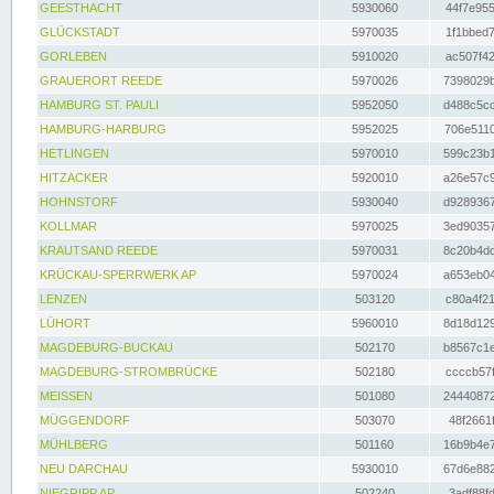
GEESTHACHT
5930060
44f7e955
GLÜCKSTADT
5970035
1f1bbed7
GORLEBEN
5910020
ac507f42
GRAUERORT REEDE
5970026
7398029b
HAMBURG ST. PAULI
5952050
d488c5cc
HAMBURG-HARBURG
5952025
706e5110
HETLINGEN
5970010
599c23b1
HITZACKER
5920010
a26e57c9
HOHNSTORF
5930040
d9289367
KOLLMAR
5970025
3ed90357
KRAUTSAND REEDE
5970031
8c20b4dc
KRÜCKAU-SPERRWERK AP
5970024
a653eb04
LENZEN
503120
c80a4f21
LÜHORT
5960010
8d18d129
MAGDEBURG-BUCKAU
502170
b8567c1e
MAGDEBURG-STROMBRÜCKE
502180
ccccb57f
MEISSEN
501080
24440872
MÜGGENDORF
503070
48f2661f
MÜHLBERG
501160
16b9b4e7
NEU DARCHAU
5930010
67d6e882
NIEGRIPP AP
502240
3adf88fd