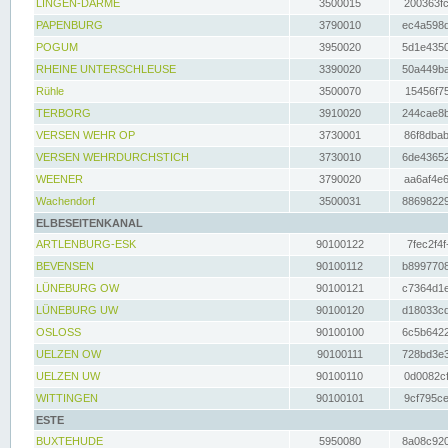
LINGEN-DARME
3500015
200363fc
PAPENBURG
3790010
ec4a598d
POGUM
3950020
5d1e4350
RHEINE UNTERSCHLEUSE
3390020
50a449ba
Rühle
3500070
15456f75
TERBORG
3910020
244cae8b
VERSEN WEHR OP
3730001
86f8dbab
VERSEN WEHRDURCHSTICH
3730010
6de43652
WEENER
3790020
aa6af4e6
Wachendorf
3500031
88698229
ELBESEITENKANAL
ARTLENBURG-ESK
90100122
7fec2f4f
BEVENSEN
90100112
b8997708
LÜNEBURG OW
90100121
c7364d1e
LÜNEBURG UW
90100120
d18033cd
OSLOSS
90100100
6c5b6422
UELZEN OW
90100111
728bd3e3
UELZEN UW
90100110
0d0082cf
WITTINGEN
90100101
9cf795ce
ESTE
BUXTEHUDE
5950080
8a08c920