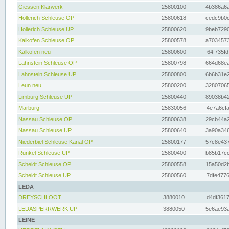
Giessen Klärwerk
25800100
4b386a6a
Hollerich Schleuse OP
25800618
cedc9b0c
Hollerich Schleuse UP
25800620
9beb7290
Kalkofen Schleuse OP
25800578
a7034573
Kalkofen neu
25800600
64f735fd
Lahnstein Schleuse OP
25800798
664d68ea
Lahnstein Schleuse UP
25800800
6b6b31e2
Leun neu
25800200
32807065
Limburg Schleuse UP
25800440
89038b42
Marburg
25830056
4e7a6cfa
Nassau Schleuse OP
25800638
29cb44a2
Nassau Schleuse UP
25800640
3a90a346
Niederbiel Schleuse Kanal OP
25800177
57c8e437
Runkel Schleuse UP
25800400
b85b17cc
Scheidt Schleuse OP
25800558
15a50d2b
Scheidt Schleuse UP
25800560
7dfe4776
LEDA
DREYSCHLOOT
3880010
d4df3617
LEDASPERRWERK UP
3880050
5e6ae93a
LEINE