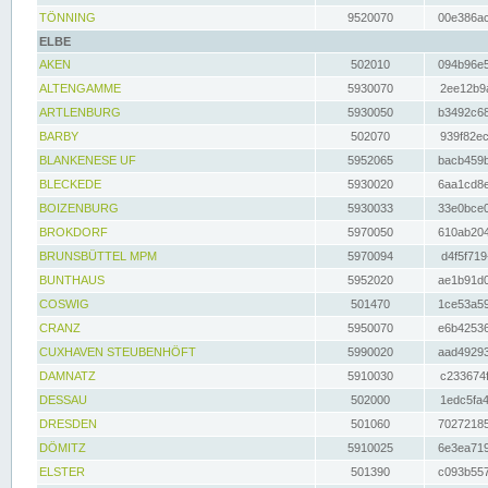
TÖNNING
9520070
00e386ac
ELBE
AKEN
502010
094b96e5
ALTENGAMME
5930070
2ee12b9a
ARTLENBURG
5930050
b3492c68
BARBY
502070
939f82ec
BLANKENESE UF
5952065
bacb459b
BLECKEDE
5930020
6aa1cd8e
BOIZENBURG
5930033
33e0bce0
BROKDORF
5970050
610ab204
BRUNSBÜTTEL MPM
5970094
d4f5f719
BUNTHAUS
5952020
ae1b91d0
COSWIG
501470
1ce53a59
CRANZ
5950070
e6b42536
CUXHAVEN STEUBENHÖFT
5990020
aad49293
DAMNATZ
5910030
c233674f
DESSAU
502000
1edc5fa4
DRESDEN
501060
70272185
DÖMITZ
5910025
6e3ea719
ELSTER
501390
c093b557