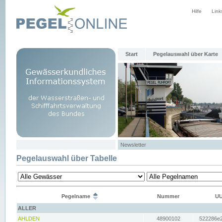
Hilfe
Link
Start
Pegelauswahl über Karte
Newsletter
Pegelauswahl über Tabelle
Pegelname
Nummer
UU
ALLER
AHLDEN
48900102
522286e2