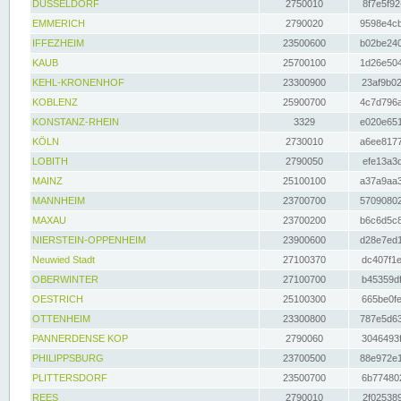
DÜSSELDORF
2750010
8f7e5f92
EMMERICH
2790020
9598e4cb
IFFEZHEIM
23500600
b02be240
KAUB
25700100
1d26e504
KEHL-KRONENHOF
23300900
23af9b02
KOBLENZ
25900700
4c7d796a
KONSTANZ-RHEIN
3329
e020e651
KÖLN
2730010
a6ee8177
LOBITH
2790050
efe13a3d
MAINZ
25100100
a37a9aa3
MANNHEIM
23700700
57090802
MAXAU
23700200
b6c6d5c8
NIERSTEIN-OPPENHEIM
23900600
d28e7ed1
Neuwied Stadt
27100370
dc407f1e
OBERWINTER
27100700
b45359df
OESTRICH
25100300
665be0fe
OTTENHEIM
23300800
787e5d63
PANNERDENSE KOP
2790060
3046493f
PHILIPPSBURG
23700500
88e972e1
PLITTERSDORF
23500700
6b774802
REES
2790010
2f025389