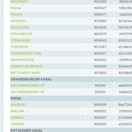
NEUSTADT
9610080
3f0b6b74
Prerow
9650027
7d50c68c
RUDEN
9690077
1fa822e6
SASSNITZ
9670065
9e7b2a4d
SCHLESWIG
9610040
09370c05
STAHLBRODE
9650070
340707f4
STRALSUND
9650043
b9163121
THIESSOW
9670067
d1c9bb3c
TIMMENDORF POEL
9630007
d22c341b
WARNEMÜNDE
9640015
220ff4c6
WISMAR-BAUMHAUS
9630008
95a0ab45
WITTOWER FÄHRE
9670055
4b348b56
ORANIENBURGER KANAL
SACHSENHAUSEN OP
580240
adbd3144
SACHSENHAUSEN UP
581840
0a6fe221
PEENE
AALBUDE
9660009
8ba772ed
ANKLAM
9660001
22fd01e0
DEMMIN
9660007
b7e238e8
JARMEN
9660005
a3328262
POTSDAMER HAVEL