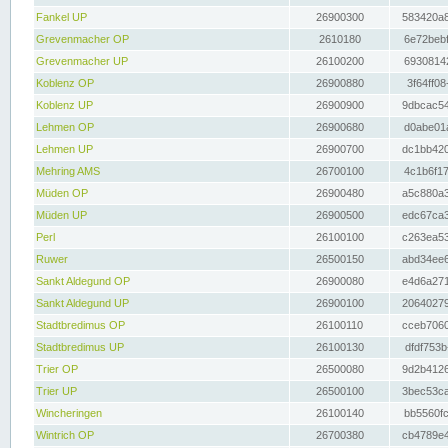
Fankel UP
26900300
583420a8
Grevenmacher OP
2610180
6e72bebf
Grevenmacher UP
26100200
69308142
Koblenz OP
26900880
3f64ff08
Koblenz UP
26900900
9dbcac54
Lehmen OP
26900680
d0abe01a
Lehmen UP
26900700
dc1bb420
Mehring AMS
26700100
4c1b6f17
Müden OP
26900480
a5c880a3
Müden UP
26900500
edc67ca3
Perl
26100100
c263ea53
Ruwer
26500150
abd34ee6
Sankt Aldegund OP
26900080
e4d6a271
Sankt Aldegund UP
26900100
20640279
Stadtbredimus OP
26100110
cceb7060
Stadtbredimus UP
26100130
dfdf753b
Trier OP
26500080
9d2b4126
Trier UP
26500100
3bec53ca
Wincheringen
26100140
bb5560fc
Wintrich OP
26700380
cb4789e4