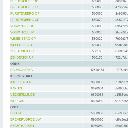
BREDEREICHE OP
580080
308f5979
BREDEREICHE UP
580090
470acd2a
FÜRSTENBERG OP
580060
2c95f83d
FÜRSTENBERG UP
580070
a5830277
VOßWINKEL OP
580000
09b422f7
VOßWINKEL UP
580010
2bcef51a
WESENBERG OP
580020
7909d3f7
WESENBERG UP
580030
da3b5de9
ZEHDENICK OP
580160
a9b8e24c
ZEHDENICK UP
580170
721d7dbf
ORKE
DALWIGKSTHAL
42840453
f0f78cc4
KLEINES HAFF
KARLSHAGEN
9690085
f53bb77f
KARNIN
9690084
da893bbd
UECKERMÜNDE
9690088
c1588dcc
WOLGAST
9650080
b327e35c
OSTE
BELUM
5980060
a9e93be0
BREMERVÖRDE UW
5980010
cf8a3ea2
HECHTHAUSEN
5980030
e5e02890