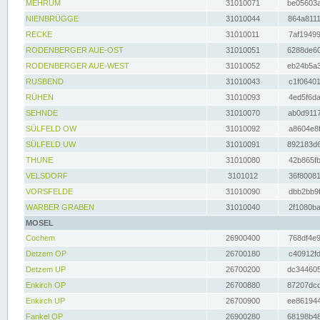
MEHRUM
31010071
be05603a
NIENBRÜGGE
31010044
864a8111
RECKE
31010011
7af19499
RODENBERGER AUE-OST
31010051
6288de60
RODENBERGER AUE-WEST
31010052
eb24b5a3
RUSBEND
31010043
c1f06401
RÜHEN
31010093
4ed5f6da
SEHNDE
31010070
ab0d9117
SÜLFELD OW
31010092
a8604e8f
SÜLFELD UW
31010091
892183d6
THUNE
31010080
42b865fb
VELSDORF
3101012
36f80081
VORSFELDE
31010090
dbb2bb9f
WARBER GRABEN
31010040
2f1080ba
MOSEL
Cochem
26900400
768df4e9
Detzem OP
26700180
c40912fd
Detzem UP
26700200
dc344605
Enkirch OP
26700880
87207dcd
Enkirch UP
26700900
ee861944
Fankel OP
26900280
68198b48