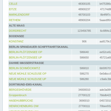
CELLE
48300105
b475386c
EITZE
48900237
47174d8f
MARKLENDORF
48700103
8b4f9f7c
RETHEM
48900204
5aaed954
ALTE MAAS
DORDRECHT
123456785
6c6f84c2
BODENSEE
KONSTANZ
906
aa9179c1
BERLIN-SPANDAUER-SCHIFFFAHRTSKANAL
BERLIN-PLÖTZENSEE OP
586640
ee52ce62
BERLIN-PLÖTZENSEE UP
586650
45721a68
DAHME-WASSERSTRASSE
BERLIN-SCHMÖCKWITZ
586810
6b595707
NEUE MÜHLE SCHLEUSE OP
586270
0e0dbcc9
NEUE MÜHLE SCHLEUSE UP
586280
c9a6c3bf
DORTMUND-EMS-KANAL
BERGESHÖVEDE
34000010
ade3a084
Groppenbruch
27700122
7bbdb421
HASEHUBBRÜCKE
3690010
04572010
HENRICHENBURG OW
27700111
70bee932