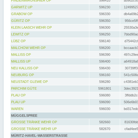
FINDENWIRUNSHIER OP
596410
a5902c55
GARWITZ UP
596230
12499527
GRABOW OP
596330
db4a69b2
GÜRITZ OP
596350
956ce5ff
KLEIN LAASCH WEHR OP
596300
25530a3e
LEWITZ OP
596250
7bbd90ad
LÜBZ OP
596140
d75442cf
MALCHOW WEHR OP
596200
bccaacb3
MALLISS OP
596390
497c29ee
MALLISS UP
596400
a64918a6
NEU KALLISS OP
596430
30739ff3
NEUBURG OP
596160
541c508a
NEUSTADT GLEWE OP
596280
c4381eb3
PARCHIM GÜTE
5961801
3dec3921
PLAU OP
596080
3ffddb2c
PLAU UP
596090
506e6b03
WAREN
596030
bd317edd
MÜGGELSPREE
GROSSE TRÄNKE WEHR OP
582660
81630fdd
GROSSE TRÄNKE WEHR UP
582670
cfad4ee5
MÜRITZ-HAVEL-WASSERSTRASSE