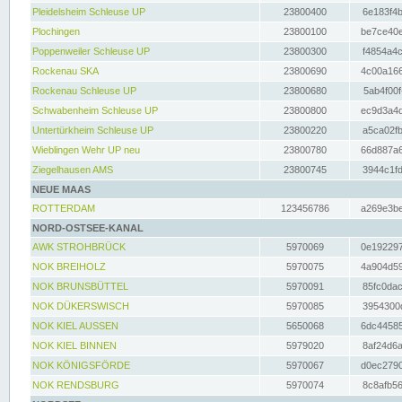
Pleidelsheim Schleuse UP
23800400
6e183f4b
Plochingen
23800100
be7ce40e
Poppenweiler Schleuse UP
23800300
f4854a4c
Rockenau SKA
23800690
4c00a166
Rockenau Schleuse UP
23800680
5ab4f00f
Schwabenheim Schleuse UP
23800800
ec9d3a4d
Untertürkheim Schleuse UP
23800220
a5ca02fb
Wieblingen Wehr UP neu
23800780
66d887a6
Ziegelhausen AMS
23800745
3944c1fd
NEUE MAAS
ROTTERDAM
123456786
a269e3be
NORD-OSTSEE-KANAL
AWK STROHBRÜCK
5970069
0e192297
NOK BREIHOLZ
5970075
4a904d59
NOK BRUNSBÜTTEL
5970091
85fc0dac
NOK DÜKERSWISCH
5970085
3954300d
NOK KIEL AUSSEN
5650068
6dc44585
NOK KIEL BINNEN
5979020
8af24d6a
NOK KÖNIGSFÖRDE
5970067
d0ec2790
NOK RENDSBURG
5970074
8c8afb56