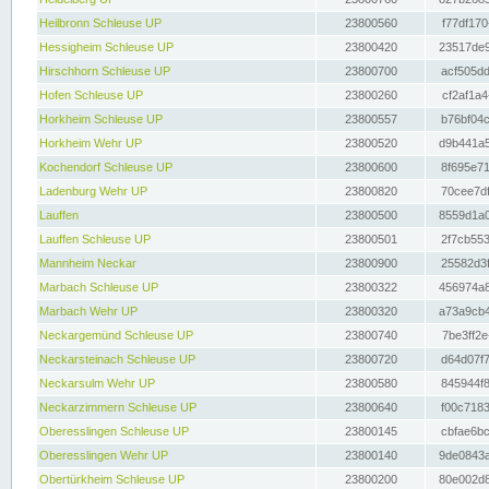
Heilbronn Schleuse UP
23800560
f77df170
Hessigheim Schleuse UP
23800420
23517de9
Hirschhorn Schleuse UP
23800700
acf505dd
Hofen Schleuse UP
23800260
cf2af1a4
Horkheim Schleuse UP
23800557
b76bf04c
Horkheim Wehr UP
23800520
d9b441a5
Kochendorf Schleuse UP
23800600
8f695e71
Ladenburg Wehr UP
23800820
70cee7df
Lauffen
23800500
8559d1a0
Lauffen Schleuse UP
23800501
2f7cb553
Mannheim Neckar
23800900
25582d3f
Marbach Schleuse UP
23800322
456974a8
Marbach Wehr UP
23800320
a73a9cb4
Neckargemünd Schleuse UP
23800740
7be3ff2e
Neckarsteinach Schleuse UP
23800720
d64d07f7
Neckarsulm Wehr UP
23800580
845944f8
Neckarzimmern Schleuse UP
23800640
f00c7183
Oberesslingen Schleuse UP
23800145
cbfae6bc
Oberesslingen Wehr UP
23800140
9de0843a
Obertürkheim Schleuse UP
23800200
80e002d8