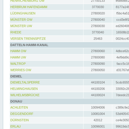
HENRICHENBURG UW
27700133
e6b68bc2
HERBRUM HAFENDAMM
3770030
8177a148
LÜDINGHAUSEN
27800020
f5bc4a51
MÜNSTER OW
27800040
ccd3e8f1
MÜNSTER UW
27800030
ed260406
RHEDE
3770040
16508b11
VERSEN TRENNSPITZE
25463
0024cc40
DATTELN-HAMM-KANAL
HAMM OW
27800060
4dbce62d
HAMM UW
27800080
4ef9dd9c
WALTROP
27800090
facc5c16
WERRIES OW
27800050
d31767ef
DIEMEL
DIEMELTALSPERRE
44100104
5cdc6555
HELMINGHAUSEN
44100206
33092c28
WILHELMSBRÜCKE
44100024
7deedc21
DONAU
ACHLEITEN
10094006
c389c9e2
DEGGENDORF
10081004
53d40547
DÜRNSTEIN
42012
ce4e3050
ERLAU
10096001
99619dc5