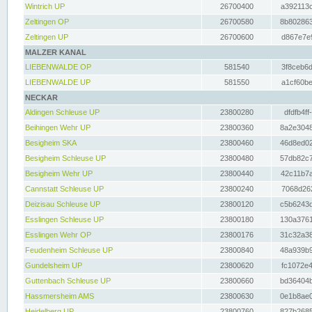
Wintrich UP
26700400
a392113c
Zeltingen OP
26700580
8b802863
Zeltingen UP
26700600
d867e7e9
MALZER KANAL
LIEBENWALDE OP
581540
3f8ceb6d
LIEBENWALDE UP
581550
a1cf60be
NECKAR
Aldingen Schleuse UP
23800280
dfdfb4ff
Beihingen Wehr UP
23800360
8a2e3048
Besigheim SKA
23800460
46d8ed02
Besigheim Schleuse UP
23800480
57db82c7
Besigheim Wehr UP
23800440
42c11b7a
Cannstatt Schleuse UP
23800240
7068d262
Deizisau Schleuse UP
23800120
c5b6243d
Esslingen Schleuse UP
23800180
130a3761
Esslingen Wehr OP
23800176
31c32a38
Feudenheim Schleuse UP
23800840
48a939b9
Gundelsheim UP
23800620
fc1072e4
Guttenbach Schleuse UP
23800660
bd36404b
Hassmersheim AMS
23800630
0e1b8ae0
Heidelberg UP
23800760
827b2685