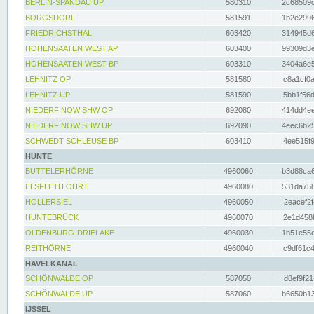
BERLIN-SPANDAU UP
580310
2c68509c
BORGSDORF
581591
1b2e2996
FRIEDRICHSTHAL
603420
314945d6
HOHENSAATEN WEST AP
603400
99309d3e
HOHENSAATEN WEST BP
603310
3404a6e5
LEHNITZ OP
581580
c8a1cf0a
LEHNITZ UP
581590
5bb1f56d
NIEDERFINOW SHW OP
692080
414dd4ee
NIEDERFINOW SHW UP
692090
4eec6b25
SCHWEDT SCHLEUSE BP
603410
4ee515f9
HUNTE
BUTTELERHÖRNE
4960060
b3d88ca6
ELSFLETH OHRT
4960080
531da758
HOLLERSIEL
4960050
2eacef2f
HUNTEBRÜCK
4960070
2e1d458b
OLDENBURG-DRIELAKE
4960030
1b51e55e
REITHÖRNE
4960040
c9df61c4
HAVELKANAL
SCHÖNWALDE OP
587050
d8ef9f21
SCHÖNWALDE UP
587060
b6650b13
IJSSEL