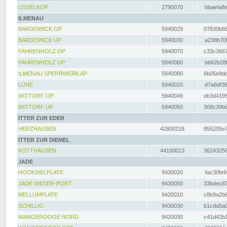
IJSSELKOP
2790070
bbaefa8e
ILMENAU
BARDOWICK OP
5940029
07830b68
BARDOWICK UP
5940030
a238b70f
FAHRENHOLZ OP
5940070
c33c3667
FAHRENHOLZ UP
5940060
bb62b28f
ILMENAU SPERRWERK AP
5940080
6b05e8dc
LÜNE
5940020
d7a8df36
WITTORF OP
5940049
eb3d4195
WITTORF UP
5940050
308c39b6
ITTER ZUR EDER
HERZHAUSEN
42800218
855205e7
ITTER ZUR DIEMEL
KOTTHAUSEN
44100013
36243256
JADE
HOOKSIELPLATE
9430020
fac30fe9
JADE-WESER-PORT
9430050
33bdec83
MELLUMPLATE
9420010
c8b9a2b6
SCHILLIG
9430030
b1cda5a0
WANGEROOGE NORD
9420030
c41d42b1