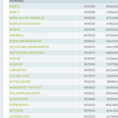
NORDSEE
BAKE A
9510063
e8daa3e2
BAKE Z
9510066
104fdc24
BORKUM FISCHERBALJE
9340020
8727ebfd
BORKUM SÜDSTRAND
9340030
478f21e9
BÜSUM
9510095
5287a3e1
DAGEBÜLL
9570040
6233e901
EIDER-SPERRWERK AP
9530010
04acd7e5
HELGOLAND BINNENHAFEN
9510070
c0ec139b
HELGOLAND SÜDHAFEN
9510075
0d8233b8
HUSUM
9530020
e114aeec
HÖRNUM
9570050
733755fd
LANGEOOG
9390010
a0c1dcb6
LIST AUF SYLT
9570070
5e92d73f
MITTELGRUND
9510132
3ff99b92
NORDERNEY RIFFGAT
9360010
c0244c0e
PELLWORM ANLEGER
9550021
2852b9ab
SCHARHÖRN
9510060
f0197bcf
SPIEKEROOG
9410010
662c4b5e
WITTDÜN
9570010
9c4c11f2
ZEHNERLOCH
9510010
e574d0af