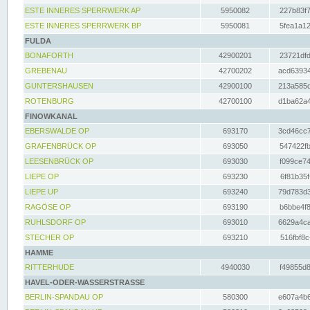
ESTE INNERES SPERRWERK AP
5950082
227b83f7
ESTE INNERES SPERRWERK BP
5950081
5fea1a12
FULDA
BONAFORTH
42900201
23721dfd
GREBENAU
42700202
acd63934
GUNTERSHAUSEN
42900100
213a585d
ROTENBURG
42700100
d1ba62a4
FINOWKANAL
EBERSWALDE OP
693170
3cd46cc7
GRAFENBRÜCK OP
693050
547422fb
LEESENBRÜCK OP
693030
f099ce74
LIEPE OP
693230
6f81b35f
LIEPE UP
693240
79d783d3
RAGÖSE OP
693190
b6bbe4f8
RUHLSDORF OP
693010
6629a4ca
STECHER OP
693210
516fbf8c
HAMME
RITTERHUDE
4940030
f49855d8
HAVEL-ODER-WASSERSTRASSE
BERLIN-SPANDAU OP
580300
e607a4b6