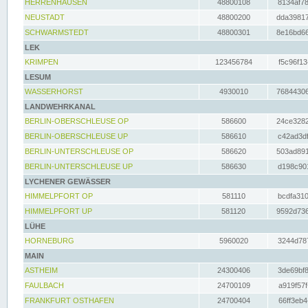
HERRENHAUSEN
48800108
8134af78
NEUSTADT
48800200
dda39817
SCHWARMSTEDT
48800301
8e16bd66
LEK
KRIMPEN
123456784
f5c96f13
LESUM
WASSERHORST
4930010
76844306
LANDWEHRKANAL
BERLIN-OBERSCHLEUSE OP
586600
24ce3282
BERLIN-OBERSCHLEUSE UP
586610
c42ad3df
BERLIN-UNTERSCHLEUSE OP
586620
503ad891
BERLIN-UNTERSCHLEUSE UP
586630
d198c901
LYCHENER GEWÄSSER
HIMMELPFORT OP
581110
bcdfa310
HIMMELPFORT UP
581120
9592d736
LÜHE
HORNEBURG
5960020
3244d787
MAIN
ASTHEIM
24300406
3de69bf8
FAULBACH
24700109
a919f57f
FRANKFURT OSTHAFEN
24700404
66ff3eb4