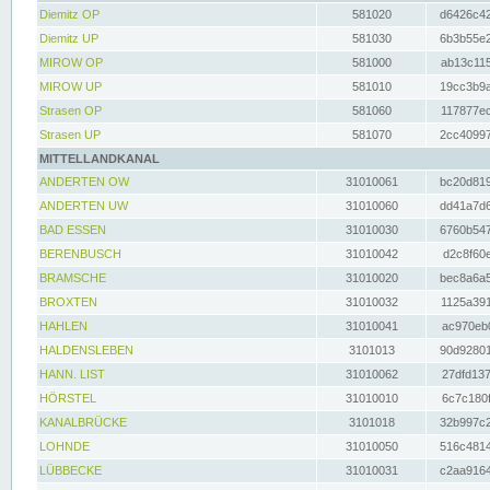
Diemitz OP
581020
d6426c42
Diemitz UP
581030
6b3b55e2
MIROW OP
581000
ab13c115
MIROW UP
581010
19cc3b9a
Strasen OP
581060
117877ec
Strasen UP
581070
2cc40997
MITTELLANDKANAL
ANDERTEN OW
31010061
bc20d819
ANDERTEN UW
31010060
dd41a7d6
BAD ESSEN
31010030
6760b547
BERENBUSCH
31010042
d2c8f60e
BRAMSCHE
31010020
bec8a6a5
BROXTEN
31010032
1125a391
HAHLEN
31010041
ac970eb0
HALDENSLEBEN
3101013
90d92801
HANN. LIST
31010062
27dfd137
HÖRSTEL
31010010
6c7c180f
KANALBRÜCKE
3101018
32b997c2
LOHNDE
31010050
516c4814
LÜBBECKE
31010031
c2aa9164