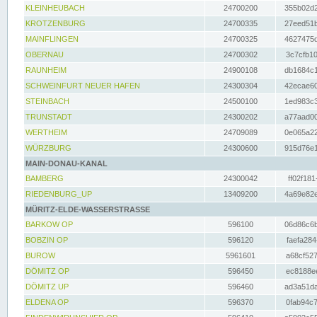
KLEINHEUBACH
24700200
355b02d2
KROTZENBURG
24700335
27eed51b
MAINFLINGEN
24700325
4627475d
OBERNAU
24700302
3c7cfb10
RAUNHEIM
24900108
db1684c1
SCHWEINFURT NEUER HAFEN
24300304
42ecae60
STEINBACH
24500100
1ed983c3
TRUNSTADT
24300202
a77aad00
WERTHEIM
24709089
0e065a22
WÜRZBURG
24300600
915d76e1
MAIN-DONAU-KANAL
BAMBERG
24300042
ff02f181
RIEDENBURG_UP
13409200
4a69e82e
MÜRITZ-ELDE-WASSERSTRASSE
BARKOW OP
596100
06d86c6b
BOBZIN OP
596120
faefa284
BUROW
5961601
a68cf527
DÖMITZ OP
596450
ec8188ee
DÖMITZ UP
596460
ad3a51da
ELDENA OP
596370
0fab94c7