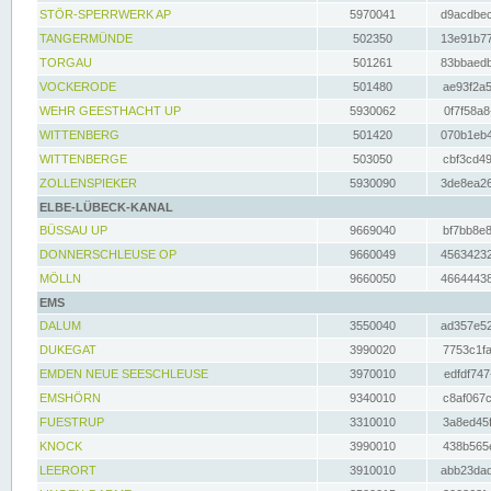
STÖR-SPERRWERK AP
5970041
d9acdbec
TANGERMÜNDE
502350
13e91b77
TORGAU
501261
83bbaedb
VOCKERODE
501480
ae93f2a5
WEHR GEESTHACHT UP
5930062
0f7f58a8
WITTENBERG
501420
070b1eb4
WITTENBERGE
503050
cbf3cd49
ZOLLENSPIEKER
5930090
3de8ea26
ELBE-LÜBECK-KANAL
BÜSSAU UP
9669040
bf7bb8e8
DONNERSCHLEUSE OP
9660049
45634232
MÖLLN
9660050
46644438
EMS
DALUM
3550040
ad357e52
DUKEGAT
3990020
7753c1fa
EMDEN NEUE SEESCHLEUSE
3970010
edfdf747
EMSHÖRN
9340010
c8af067c
FUESTRUP
3310010
3a8ed45f
KNOCK
3990010
438b565e
LEERORT
3910010
abb23dad