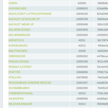
GREIN
420091
f3bf0b0b
HOFKIRCHEN
10088003
616dd98e
INGOLSTADT LUITPOLDSTRASSE
10046105
824a046b
KACHLET SCHLEUSE UP
10090708
0fd56e0a
KACHLET WEHR UP
10090408
560cf185
KELHEIM DONAU
10053009
296fc6d4
KELHEIMWINZER
10054500
c9409937
KIENSTOCK
42011
56178f74
KORNEUBURG
42013
ff44be4a
MAUTHAUSEN
42009
6b002fef
OBERNDORF
10056302
e476bcad
PASSAU DONAU
10091008
9f12c405
PASSAU ILZSTADT
10092000
33ceb441
PFATTER
10068006
f768173a
PFELLING
10078000
7fe63a95
REGENSBURG EISERNE BRÜCKE
10061007
eebd633a
SCHWABELWEIS
10062000
7644f1d7
THEBNERSTRASSL
42015
f7b5c3d3
VILSHOFEN
10089006
e6d68ab7
WILDUNGSMAUER
42014
35846b8b