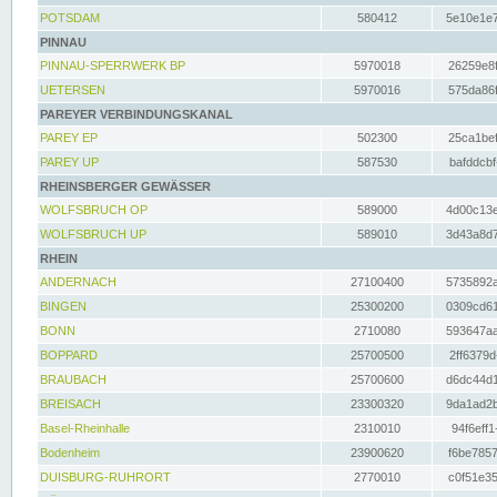
POTSDAM
580412
5e10e1e7
PINNAU
PINNAU-SPERRWERK BP
5970018
26259e8f
UETERSEN
5970016
575da86f
PAREYER VERBINDUNGSKANAL
PAREY EP
502300
25ca1bef
PAREY UP
587530
bafddcbf
RHEINSBERGER GEWÄSSER
WOLFSBRUCH OP
589000
4d00c13e
WOLFSBRUCH UP
589010
3d43a8d7
RHEIN
ANDERNACH
27100400
5735892a
BINGEN
25300200
0309cd61
BONN
2710080
593647aa
BOPPARD
25700500
2ff6379d
BRAUBACH
25700600
d6dc44d1
BREISACH
23300320
9da1ad2b
Basel-Rheinhalle
2310010
94f6eff1
Bodenheim
23900620
f6be7857
DUISBURG-RUHRORT
2770010
c0f51e35