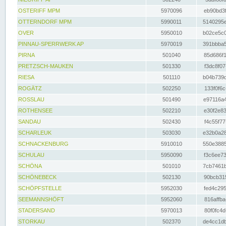
OSTERIFF MPM
5970096
eb90bd3f
OTTERNDORF MPM
5990011
5140295e
OVER
5950010
b02ce5c0
PINNAU-SPERRWERK AP
5970019
391bbba5
PIRNA
501040
85d686f1
PRETZSCH-MAUKEN
501330
f3dc8f07
RIESA
501110
b04b739d
ROGÄTZ
502250
133f0f6c
ROSSLAU
501490
e97116a4
ROTHENSEE
502210
e30f2e83
SANDAU
502430
f4c55f77
SCHARLEUK
503030
e32b0a28
SCHNACKENBURG
5910010
550e3885
SCHULAU
5950090
f3c6ee73
SCHÖNA
501010
7cb7461b
SCHÖNEBECK
502130
90bcb315
SCHÖPFSTELLE
5952030
fed4c295
SEEMANNSHÖFT
5952060
816affba
STADERSAND
5970013
80f0fc4d
STORKAU
502370
de4cc1db