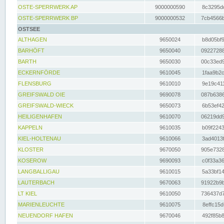
OSTE-SPERRWERK AP
9000000590
8c3295dc
OSTE-SPERRWERK BP
9000000532
7cb4566b
OSTSEE
ALTHAGEN
9650024
b8d05bf9
BARHÖFT
9650040
09227288
BARTH
9650030
00c33ed9
ECKERNFÖRDE
9610045
1faa9b2c
FLENSBURG
9610010
9e19c411
GREIFSWALD OIE
9690078
087b6386
GREIFSWALD-WIECK
9650073
6b53ef42
HEILIGENHAFEN
9610070
06219dd9
KAPPELN
9610035
b09f2243
KIEL-HOLTENAU
9610066
3ad4013f
KLOSTER
9670050
905e7328
KOSEROW
9690093
c0f33a36
LANGBALLIGAU
9610015
5a33bf14
LAUTERBACH
9670063
91922b9b
LT KIEL
9610050
736437d7
MARIENLEUCHTE
9610075
8effc15d
NEUENDORF HAFEN
9670046
492f85b8