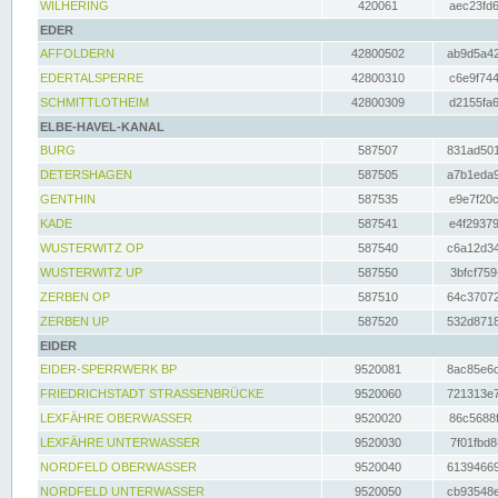
WILHERING
420061
aec23fd6
EDER
AFFOLDERN
42800502
ab9d5a42
EDERTALSPERRE
42800310
c6e9f744
SCHMITTLOTHEIM
42800309
d2155fa6
ELBE-HAVEL-KANAL
BURG
587507
831ad501
DETERSHAGEN
587505
a7b1eda9
GENTHIN
587535
e9e7f20c
KADE
587541
e4f29379
WUSTERWITZ OP
587540
c6a12d34
WUSTERWITZ UP
587550
3bfcf759
ZERBEN OP
587510
64c37072
ZERBEN UP
587520
532d8718
EIDER
EIDER-SPERRWERK BP
9520081
8ac85e6c
FRIEDRICHSTADT STRASSENBRÜCKE
9520060
721313e7
LEXFÄHRE OBERWASSER
9520020
86c5688f
LEXFÄHRE UNTERWASSER
9520030
7f01fbd8
NORDFELD OBERWASSER
9520040
61394669
NORDFELD UNTERWASSER
9520050
cb93548e