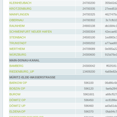
KLEINHEUBACH
24700200
355b02d2
KROTZENBURG
24700335
27eed51b
MAINFLINGEN
24700325
4627475d
OBERNAU
24700302
3c7cfb10
RAUNHEIM
24900108
db1684c1
SCHWEINFURT NEUER HAFEN
24300304
42ecae60
STEINBACH
24500100
1ed983c3
TRUNSTADT
24300202
a77aad00
WERTHEIM
24709089
0e065a22
WÜRZBURG
24300600
915d76e1
MAIN-DONAU-KANAL
BAMBERG
24300042
ff02f181
RIEDENBURG_UP
13409200
4a69e82e
MÜRITZ-ELDE-WASSERSTRASSE
BARKOW OP
596100
06d86c6b
BOBZIN OP
596120
faefa284
BUROW
5961601
a68cf527
DÖMITZ OP
596450
ec8188ee
DÖMITZ UP
596460
ad3a51da
ELDENA OP
596370
0fab94c7