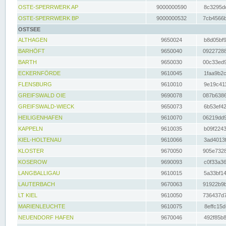
OSTE-SPERRWERK AP
9000000590
8c3295dc
OSTE-SPERRWERK BP
9000000532
7cb4566b
OSTSEE
ALTHAGEN
9650024
b8d05bf9
BARHÖFT
9650040
09227288
BARTH
9650030
00c33ed9
ECKERNFÖRDE
9610045
1faa9b2c
FLENSBURG
9610010
9e19c411
GREIFSWALD OIE
9690078
087b6386
GREIFSWALD-WIECK
9650073
6b53ef42
HEILIGENHAFEN
9610070
06219dd9
KAPPELN
9610035
b09f2243
KIEL-HOLTENAU
9610066
3ad4013f
KLOSTER
9670050
905e7328
KOSEROW
9690093
c0f33a36
LANGBALLIGAU
9610015
5a33bf14
LAUTERBACH
9670063
91922b9b
LT KIEL
9610050
736437d7
MARIENLEUCHTE
9610075
8effc15d
NEUENDORF HAFEN
9670046
492f85b8