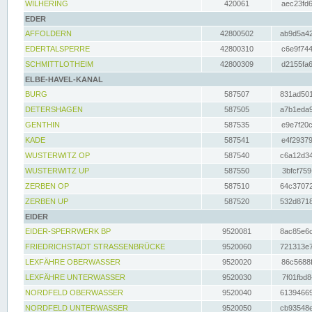
WILHERING
420061
aec23fd6
EDER
AFFOLDERN
42800502
ab9d5a42
EDERTALSPERRE
42800310
c6e9f744
SCHMITTLOTHEIM
42800309
d2155fa6
ELBE-HAVEL-KANAL
BURG
587507
831ad501
DETERSHAGEN
587505
a7b1eda9
GENTHIN
587535
e9e7f20c
KADE
587541
e4f29379
WUSTERWITZ OP
587540
c6a12d34
WUSTERWITZ UP
587550
3bfcf759
ZERBEN OP
587510
64c37072
ZERBEN UP
587520
532d8718
EIDER
EIDER-SPERRWERK BP
9520081
8ac85e6c
FRIEDRICHSTADT STRASSENBRÜCKE
9520060
721313e7
LEXFÄHRE OBERWASSER
9520020
86c5688f
LEXFÄHRE UNTERWASSER
9520030
7f01fbd8
NORDFELD OBERWASSER
9520040
61394669
NORDFELD UNTERWASSER
9520050
cb93548e