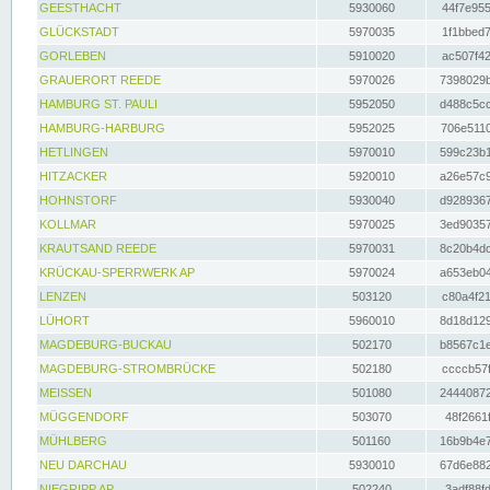
GEESTHACHT
5930060
44f7e955
GLÜCKSTADT
5970035
1f1bbed7
GORLEBEN
5910020
ac507f42
GRAUERORT REEDE
5970026
7398029b
HAMBURG ST. PAULI
5952050
d488c5cc
HAMBURG-HARBURG
5952025
706e5110
HETLINGEN
5970010
599c23b1
HITZACKER
5920010
a26e57c9
HOHNSTORF
5930040
d9289367
KOLLMAR
5970025
3ed90357
KRAUTSAND REEDE
5970031
8c20b4dc
KRÜCKAU-SPERRWERK AP
5970024
a653eb04
LENZEN
503120
c80a4f21
LÜHORT
5960010
8d18d129
MAGDEBURG-BUCKAU
502170
b8567c1e
MAGDEBURG-STROMBRÜCKE
502180
ccccb57f
MEISSEN
501080
24440872
MÜGGENDORF
503070
48f2661f
MÜHLBERG
501160
16b9b4e7
NEU DARCHAU
5930010
67d6e882
NIEGRIPP AP
502240
3adf88fd