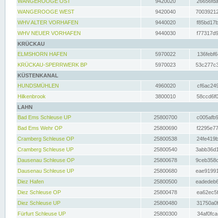
WANGEROOGE OST
9420020
26656fda
WANGEROOGE WEST
9420040
70039212
WHV ALTER VORHAFEN
9440020
f85bd17b
WHV NEUER VORHAFEN
9440030
f77317d9
KRÜCKAU
ELMSHORN HAFEN
5970022
136febf6
KRÜCKAU-SPERRWERK BP
5970023
53c277c3
KÜSTENKANAL
HUNDSMÜHLEN
4960020
cf6ac249
Hilkenbrook
3800010
58ccd6f0
LAHN
Bad Ems Schleuse UP
25800700
c005afb9
Bad Ems Wehr OP
25800690
f2295e77
Cramberg Schleuse OP
25800538
24fe419b
Cramberg Schleuse UP
25800540
3abb36d1
Dausenau Schleuse OP
25800678
9ceb358c
Dausenau Schleuse UP
25800680
eae91991
Diez Hafen
25800500
eadedeb6
Diez Schleuse OP
25800478
ea62ec5f
Diez Schleuse UP
25800480
31750a0f
Fürfurt Schleuse UP
25800300
34af0fca