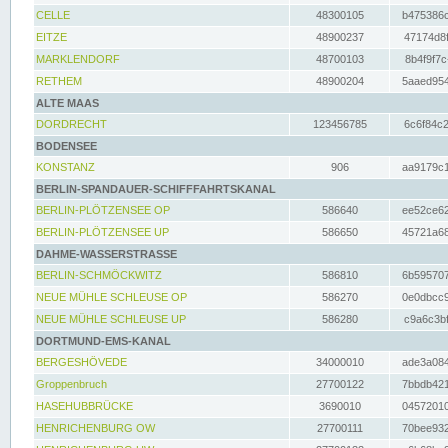
CELLE
48300105
b475386c
EITZE
48900237
47174d8f
MARKLENDORF
48700103
8b4f9f7c
RETHEM
48900204
5aaed954
ALTE MAAS
DORDRECHT
123456785
6c6f84c2
BODENSEE
KONSTANZ
906
aa9179c1
BERLIN-SPANDAUER-SCHIFFFAHRTSKANAL
BERLIN-PLÖTZENSEE OP
586640
ee52ce62
BERLIN-PLÖTZENSEE UP
586650
45721a68
DAHME-WASSERSTRASSE
BERLIN-SCHMÖCKWITZ
586810
6b595707
NEUE MÜHLE SCHLEUSE OP
586270
0e0dbcc9
NEUE MÜHLE SCHLEUSE UP
586280
c9a6c3bf
DORTMUND-EMS-KANAL
BERGESHÖVEDE
34000010
ade3a084
Groppenbruch
27700122
7bbdb421
HASEHUBBRÜCKE
3690010
04572010
HENRICHENBURG OW
27700111
70bee932