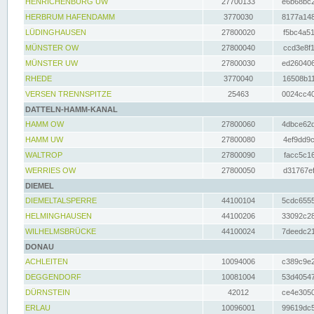
HENRICHENBURG UW
27700133
e6b68bc2
HERBRUM HAFENDAMM
3770030
8177a148
LÜDINGHAUSEN
27800020
f5bc4a51
MÜNSTER OW
27800040
ccd3e8f1
MÜNSTER UW
27800030
ed260406
RHEDE
3770040
16508b11
VERSEN TRENNSPITZE
25463
0024cc40
DATTELN-HAMM-KANAL
HAMM OW
27800060
4dbce62d
HAMM UW
27800080
4ef9dd9c
WALTROP
27800090
facc5c16
WERRIES OW
27800050
d31767ef
DIEMEL
DIEMELTALSPERRE
44100104
5cdc6555
HELMINGHAUSEN
44100206
33092c28
WILHELMSBRÜCKE
44100024
7deedc21
DONAU
ACHLEITEN
10094006
c389c9e2
DEGGENDORF
10081004
53d40547
DÜRNSTEIN
42012
ce4e3050
ERLAU
10096001
99619dc5