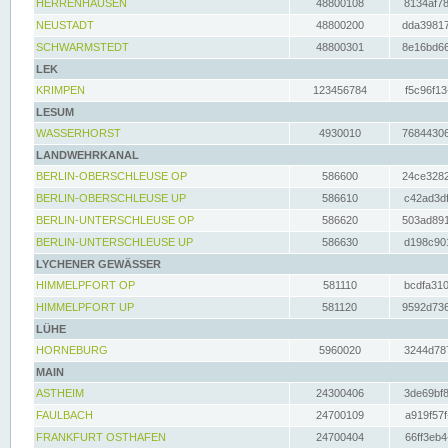
HERRENHAUSEN
48800108
8134af78
NEUSTADT
48800200
dda39817
SCHWARMSTEDT
48800301
8e16bd66
LEK
KRIMPEN
123456784
f5c96f13
LESUM
WASSERHORST
4930010
76844306
LANDWEHRKANAL
BERLIN-OBERSCHLEUSE OP
586600
24ce3282
BERLIN-OBERSCHLEUSE UP
586610
c42ad3df
BERLIN-UNTERSCHLEUSE OP
586620
503ad891
BERLIN-UNTERSCHLEUSE UP
586630
d198c901
LYCHENER GEWÄSSER
HIMMELPFORT OP
581110
bcdfa310
HIMMELPFORT UP
581120
9592d736
LÜHE
HORNEBURG
5960020
3244d787
MAIN
ASTHEIM
24300406
3de69bf8
FAULBACH
24700109
a919f57f
FRANKFURT OSTHAFEN
24700404
66ff3eb4