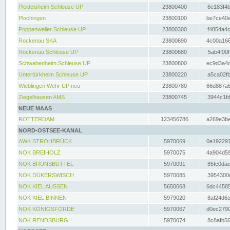
Pleidelsheim Schleuse UP
23800400
6e183f4b
Plochingen
23800100
be7ce40e
Poppenweiler Schleuse UP
23800300
f4854a4c
Rockenau SKA
23800690
4c00a166
Rockenau Schleuse UP
23800680
5ab4f00f
Schwabenheim Schleuse UP
23800800
ec9d3a4d
Untertürkheim Schleuse UP
23800220
a5ca02fb
Wieblingen Wehr UP neu
23800780
66d887a6
Ziegelhausen AMS
23800745
3944c1fd
NEUE MAAS
ROTTERDAM
123456786
a269e3be
NORD-OSTSEE-KANAL
AWK STROHBRÜCK
5970069
0e192297
NOK BREIHOLZ
5970075
4a904d59
NOK BRUNSBÜTTEL
5970091
85fc0dac
NOK DÜKERSWISCH
5970085
3954300d
NOK KIEL AUSSEN
5650068
6dc44585
NOK KIEL BINNEN
5979020
8af24d6a
NOK KÖNIGSFÖRDE
5970067
d0ec2790
NOK RENDSBURG
5970074
8c8afb56