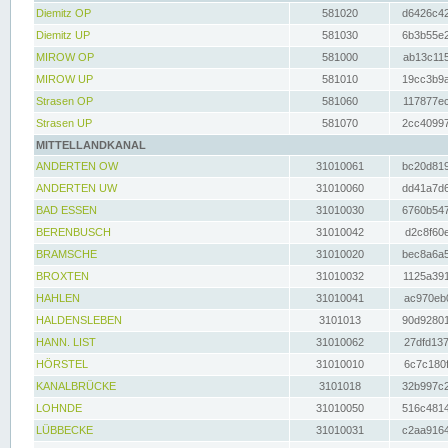
Diemitz OP
581020
d6426c42
Diemitz UP
581030
6b3b55e2
MIROW OP
581000
ab13c115
MIROW UP
581010
19cc3b9a
Strasen OP
581060
117877ec
Strasen UP
581070
2cc40997
MITTELLANDKANAL
ANDERTEN OW
31010061
bc20d819
ANDERTEN UW
31010060
dd41a7d6
BAD ESSEN
31010030
6760b547
BERENBUSCH
31010042
d2c8f60e
BRAMSCHE
31010020
bec8a6a5
BROXTEN
31010032
1125a391
HAHLEN
31010041
ac970eb0
HALDENSLEBEN
3101013
90d92801
HANN. LIST
31010062
27dfd137
HÖRSTEL
31010010
6c7c180f
KANALBRÜCKE
3101018
32b997c2
LOHNDE
31010050
516c4814
LÜBBECKE
31010031
c2aa9164