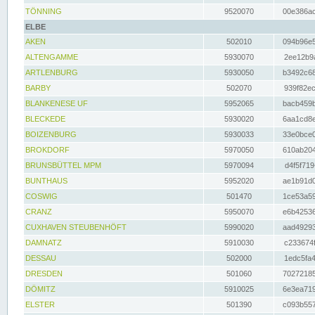
TÖNNING
9520070
00e386ac
ELBE
AKEN
502010
094b96e5
ALTENGAMME
5930070
2ee12b9a
ARTLENBURG
5930050
b3492c68
BARBY
502070
939f82ec
BLANKENESE UF
5952065
bacb459b
BLECKEDE
5930020
6aa1cd8e
BOIZENBURG
5930033
33e0bce0
BROKDORF
5970050
610ab204
BRUNSBÜTTEL MPM
5970094
d4f5f719
BUNTHAUS
5952020
ae1b91d0
COSWIG
501470
1ce53a59
CRANZ
5950070
e6b42536
CUXHAVEN STEUBENHÖFT
5990020
aad49293
DAMNATZ
5910030
c233674f
DESSAU
502000
1edc5fa4
DRESDEN
501060
70272185
DÖMITZ
5910025
6e3ea719
ELSTER
501390
c093b557