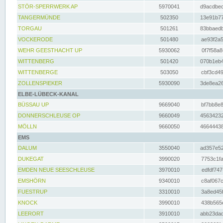
STÖR-SPERRWERK AP
5970041
d9acdbec
TANGERMÜNDE
502350
13e91b77
TORGAU
501261
83bbaedb
VOCKERODE
501480
ae93f2a5
WEHR GEESTHACHT UP
5930062
0f7f58a8
WITTENBERG
501420
070b1eb4
WITTENBERGE
503050
cbf3cd49
ZOLLENSPIEKER
5930090
3de8ea26
ELBE-LÜBECK-KANAL
BÜSSAU UP
9669040
bf7bb8e8
DONNERSCHLEUSE OP
9660049
45634232
MÖLLN
9660050
46644438
EMS
DALUM
3550040
ad357e52
DUKEGAT
3990020
7753c1fa
EMDEN NEUE SEESCHLEUSE
3970010
edfdf747
EMSHÖRN
9340010
c8af067c
FUESTRUP
3310010
3a8ed45f
KNOCK
3990010
438b565e
LEERORT
3910010
abb23dad