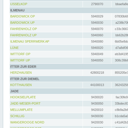
IJSSELKOP
2790070
bbaefa8e
ILMENAU
BARDOWICK OP
5940029
07830b68
BARDOWICK UP
5940030
a238b70f
FAHRENHOLZ OP
5940070
c33c3667
FAHRENHOLZ UP
5940060
bb62b28f
ILMENAU SPERRWERK AP
5940080
6b05e8dc
LÜNE
5940020
d7a8df36
WITTORF OP
5940049
eb3d4195
WITTORF UP
5940050
308c39b6
ITTER ZUR EDER
HERZHAUSEN
42800218
855205e7
ITTER ZUR DIEMEL
KOTTHAUSEN
44100013
36243256
JADE
HOOKSIELPLATE
9430020
fac30fe9
JADE-WESER-PORT
9430050
33bdec83
MELLUMPLATE
9420010
c8b9a2b6
SCHILLIG
9430030
b1cda5a0
WANGEROOGE NORD
9420030
c41d42b1