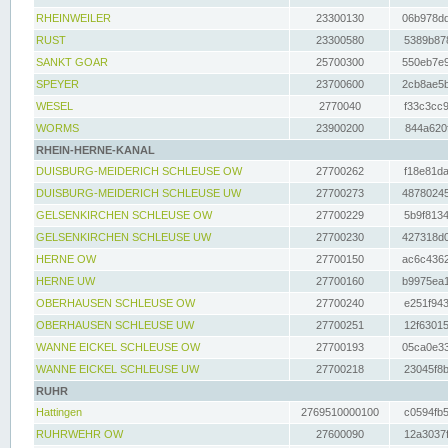
RHEINWEILER
23300130
06b978dd
RUST
23300580
5389b878
SANKT GOAR
25700300
550eb7e9
SPEYER
23700600
2cb8ae5b
WESEL
2770040
f33c3cc9
WORMS
23900200
844a620f
RHEIN-HERNE-KANAL
DUISBURG-MEIDERICH SCHLEUSE OW
27700262
f18e81da
DUISBURG-MEIDERICH SCHLEUSE UW
27700273
48780245
GELSENKIRCHEN SCHLEUSE OW
27700229
5b9f8134
GELSENKIRCHEN SCHLEUSE UW
27700230
427318d0
HERNE OW
27700150
ac6c4362
HERNE UW
27700160
b9975ea1
OBERHAUSEN SCHLEUSE OW
27700240
e251f943
OBERHAUSEN SCHLEUSE UW
27700251
12f63015
WANNE EICKEL SCHLEUSE OW
27700193
05ca0e33
WANNE EICKEL SCHLEUSE UW
27700218
23045f8b
RUHR
Hattingen
2769510000100
c0594fb5
RUHRWEHR OW
27600090
12a3037f