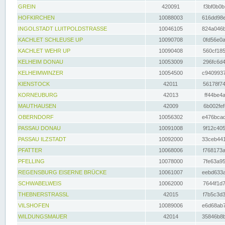
GREIN
420091
f3bf0b0b
HOFKIRCHEN
10088003
616dd98e
INGOLSTADT LUITPOLDSTRASSE
10046105
824a046b
KACHLET SCHLEUSE UP
10090708
0fd56e0a
KACHLET WEHR UP
10090408
560cf185
KELHEIM DONAU
10053009
296fc6d4
KELHEIMWINZER
10054500
c9409937
KIENSTOCK
42011
56178f74
KORNEUBURG
42013
ff44be4a
MAUTHAUSEN
42009
6b002fef
OBERNDORF
10056302
e476bcad
PASSAU DONAU
10091008
9f12c405
PASSAU ILZSTADT
10092000
33ceb441
PFATTER
10068006
f768173a
PFELLING
10078000
7fe63a95
REGENSBURG EISERNE BRÜCKE
10061007
eebd633a
SCHWABELWEIS
10062000
7644f1d7
THEBNERSTRASSL
42015
f7b5c3d3
VILSHOFEN
10089006
e6d68ab7
WILDUNGSMAUER
42014
35846b8b