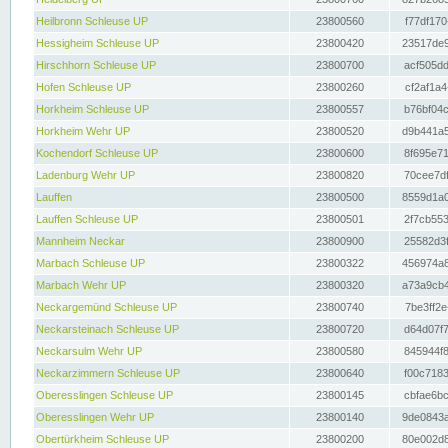
Heilbronn Schleuse UP
23800560
f77df170
Hessigheim Schleuse UP
23800420
23517de9
Hirschhorn Schleuse UP
23800700
acf505dd
Hofen Schleuse UP
23800260
cf2af1a4
Horkheim Schleuse UP
23800557
b76bf04c
Horkheim Wehr UP
23800520
d9b441a5
Kochendorf Schleuse UP
23800600
8f695e71
Ladenburg Wehr UP
23800820
70cee7df
Lauffen
23800500
8559d1a0
Lauffen Schleuse UP
23800501
2f7cb553
Mannheim Neckar
23800900
25582d3f
Marbach Schleuse UP
23800322
456974a8
Marbach Wehr UP
23800320
a73a9cb4
Neckargemünd Schleuse UP
23800740
7be3ff2e
Neckarsteinach Schleuse UP
23800720
d64d07f7
Neckarsulm Wehr UP
23800580
845944f8
Neckarzimmern Schleuse UP
23800640
f00c7183
Oberesslingen Schleuse UP
23800145
cbfae6bc
Oberesslingen Wehr UP
23800140
9de0843a
Obertürkheim Schleuse UP
23800200
80e002d8