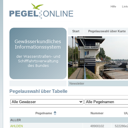
Hilfe
Link
Start
Pegelauswahl über Karte
Newsletter
Pegelauswahl über Tabelle
Pegelname
Nummer
UU
ALLER
AHLDEN
48900102
522286e2