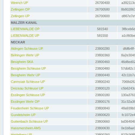
Wintrich UP
26700400
a392113c
Zeltingen OP
26700580
8b802863
Zeltingen UP
26700600
d867e7e9
MALZER KANAL
LIEBENWALDE OP
581540
3f8ceb6d
LIEBENWALDE UP
581550
a1cf60be
NECKAR
Aldingen Schleuse UP
23800280
dfdfb4ff
Beihingen Wehr UP
23800360
8a2e3048
Besigheim SKA
23800460
46d8ed02
Besigheim Schleuse UP
23800480
57db82c7
Besigheim Wehr UP
23800440
42c11b7a
Cannstatt Schleuse UP
23800240
7068d262
Deizisau Schleuse UP
23800120
c5b6243d
Esslingen Schleuse UP
23800180
130a3761
Esslingen Wehr OP
23800176
31c32a38
Feudenheim Schleuse UP
23800840
48a939b9
Gundelsheim UP
23800620
fc1072e4
Guttenbach Schleuse UP
23800660
bd36404b
Hassmersheim AMS
23800630
0e1b8ae0
Heidelberg UP
23800760
827b2685