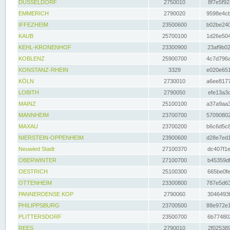
DÜSSELDORF
2750010
8f7e5f92
EMMERICH
2790020
9598e4cb
IFFEZHEIM
23500600
b02be240
KAUB
25700100
1d26e504
KEHL-KRONENHOF
23300900
23af9b02
KOBLENZ
25900700
4c7d796a
KONSTANZ-RHEIN
3329
e020e651
KÖLN
2730010
a6ee8177
LOBITH
2790050
efe13a3d
MAINZ
25100100
a37a9aa3
MANNHEIM
23700700
57090802
MAXAU
23700200
b6c6d5c8
NIERSTEIN-OPPENHEIM
23900600
d28e7ed1
Neuwied Stadt
27100370
dc407f1e
OBERWINTER
27100700
b45359df
OESTRICH
25100300
665be0fe
OTTENHEIM
23300800
787e5d63
PANNERDENSE KOP
2790060
3046493f
PHILIPPSBURG
23700500
88e972e1
PLITTERSDORF
23500700
6b774802
REES
2790010
2f025389