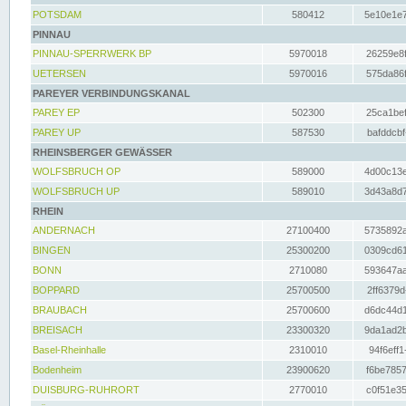
POTSDAM
580412
5e10e1e7
PINNAU
PINNAU-SPERRWERK BP
5970018
26259e8f
UETERSEN
5970016
575da86f
PAREYER VERBINDUNGSKANAL
PAREY EP
502300
25ca1bef
PAREY UP
587530
bafddcbf
RHEINSBERGER GEWÄSSER
WOLFSBRUCH OP
589000
4d00c13e
WOLFSBRUCH UP
589010
3d43a8d7
RHEIN
ANDERNACH
27100400
5735892a
BINGEN
25300200
0309cd61
BONN
2710080
593647aa
BOPPARD
25700500
2ff6379d
BRAUBACH
25700600
d6dc44d1
BREISACH
23300320
9da1ad2b
Basel-Rheinhalle
2310010
94f6eff1
Bodenheim
23900620
f6be7857
DUISBURG-RUHRORT
2770010
c0f51e35