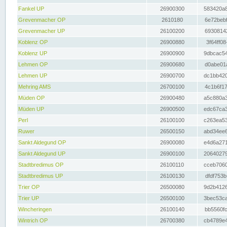
Fankel UP
26900300
583420a8
Grevenmacher OP
2610180
6e72bebf
Grevenmacher UP
26100200
69308142
Koblenz OP
26900880
3f64ff08
Koblenz UP
26900900
9dbcac54
Lehmen OP
26900680
d0abe01a
Lehmen UP
26900700
dc1bb420
Mehring AMS
26700100
4c1b6f17
Müden OP
26900480
a5c880a3
Müden UP
26900500
edc67ca3
Perl
26100100
c263ea53
Ruwer
26500150
abd34ee6
Sankt Aldegund OP
26900080
e4d6a271
Sankt Aldegund UP
26900100
20640279
Stadtbredimus OP
26100110
cceb7060
Stadtbredimus UP
26100130
dfdf753b
Trier OP
26500080
9d2b4126
Trier UP
26500100
3bec53ca
Wincheringen
26100140
bb5560fc
Wintrich OP
26700380
cb4789e4