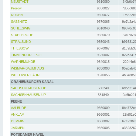
NEUSTADT
9610080
3f0b6b74
Prerow
9650027
7d50c68c
RUDEN
9690077
1fa822e6
SASSNITZ
9670065
9e7b2a4d
SCHLESWIG
9610040
09370c05
STAHLBRODE
9650070
340707f4
STRALSUND
9650043
b9163121
THIESSOW
9670067
d1c9bb3c
TIMMENDORF POEL
9630007
d22c341b
WARNEMÜNDE
9640015
220ff4c6
WISMAR-BAUMHAUS
9630008
95a0ab45
WITTOWER FÄHRE
9670055
4b348b56
ORANIENBURGER KANAL
SACHSENHAUSEN OP
580240
adbd3144
SACHSENHAUSEN UP
581840
0a6fe221
PEENE
AALBUDE
9660009
8ba772ed
ANKLAM
9660001
22fd01e0
DEMMIN
9660007
b7e238e8
JARMEN
9660005
a3328262
POTSDAMER HAVEL