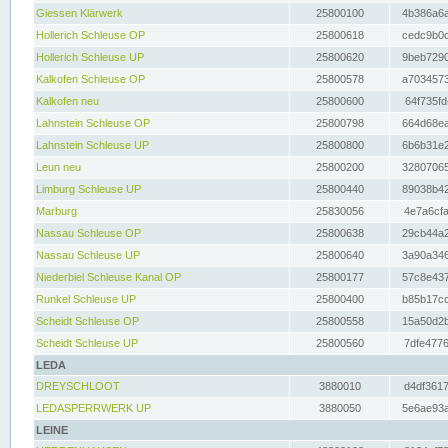
Giessen Klärwerk
25800100
4b386a6a
Hollerich Schleuse OP
25800618
cedc9b0c
Hollerich Schleuse UP
25800620
9beb7290
Kalkofen Schleuse OP
25800578
a7034573
Kalkofen neu
25800600
64f735fd
Lahnstein Schleuse OP
25800798
664d68ea
Lahnstein Schleuse UP
25800800
6b6b31e2
Leun neu
25800200
32807065
Limburg Schleuse UP
25800440
89038b42
Marburg
25830056
4e7a6cfa
Nassau Schleuse OP
25800638
29cb44a2
Nassau Schleuse UP
25800640
3a90a346
Niederbiel Schleuse Kanal OP
25800177
57c8e437
Runkel Schleuse UP
25800400
b85b17cc
Scheidt Schleuse OP
25800558
15a50d2b
Scheidt Schleuse UP
25800560
7dfe4776
LEDA
DREYSCHLOOT
3880010
d4df3617
LEDASPERRWERK UP
3880050
5e6ae93a
LEINE