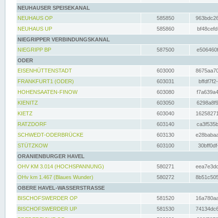
NEUHAUSER SPEISEKANAL
NEUHAUS OP
585850
963bdc26
NEUHAUS UP
585860
bf48cefd
NIEGRIPPER VERBINDUNGSKANAL
NIEGRIPP BP
587500
e506460f
ODER
EISENHÜTTENSTADT
603000
8675aa70
FRANKFURT1 (ODER)
603031
bffdf7f2
HOHENSAATEN-FINOW
603080
f7a639a4
KIENITZ
603050
6298a8f9
KIETZ
603040
16258271
RATZDORF
603140
ca3f535b
SCHWEDT-ODERBRÜCKE
603130
e28babaa
STÜTZKOW
603100
30bff0df
ORANIENBURGER HAVEL
OHV KM 3.014 (HOCHSPANNUNG)
580271
eea7e3dc
OHv km 1.467 (Blaues Wunder)
580272
8b51c505
OBERE HAVEL-WASSERSTRASSE
BISCHOFSWERDER OP
581520
16a780aa
BISCHOFSWERDER UP
581530
74134dc6