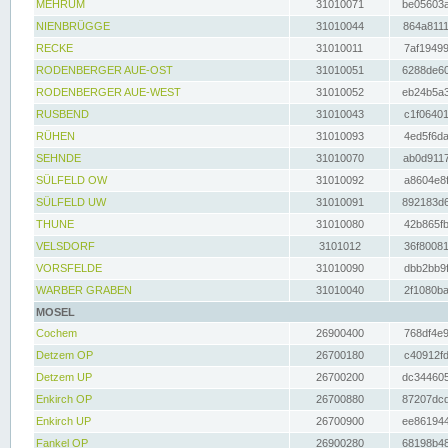
MEHRUM
31010071
be05603a
NIENBRÜGGE
31010044
864a8111
RECKE
31010011
7af19499
RODENBERGER AUE-OST
31010051
6288de60
RODENBERGER AUE-WEST
31010052
eb24b5a3
RUSBEND
31010043
c1f06401
RÜHEN
31010093
4ed5f6da
SEHNDE
31010070
ab0d9117
SÜLFELD OW
31010092
a8604e8f
SÜLFELD UW
31010091
892183d6
THUNE
31010080
42b865fb
VELSDORF
3101012
36f80081
VORSFELDE
31010090
dbb2bb9f
WARBER GRABEN
31010040
2f1080ba
MOSEL
Cochem
26900400
768df4e9
Detzem OP
26700180
c40912fd
Detzem UP
26700200
dc344605
Enkirch OP
26700880
87207dcd
Enkirch UP
26700900
ee861944
Fankel OP
26900280
68198b48