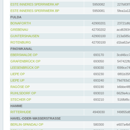
ESTE INNERES SPERRWERK AP
5950082
227b83f7
ESTE INNERES SPERRWERK BP
5950081
5fea1a12
FULDA
BONAFORTH
42900201
23721dfd
GREBENAU
42700202
acd63934
GUNTERSHAUSEN
42900100
213a585d
ROTENBURG
42700100
d1ba62a4
FINOWKANAL
EBERSWALDE OP
693170
3cd46cc7
GRAFENBRÜCK OP
693050
547422fb
LEESENBRÜCK OP
693030
f099ce74
LIEPE OP
693230
6f81b35f
LIEPE UP
693240
79d783d3
RAGÖSE OP
693190
b6bbe4f8
RUHLSDORF OP
693010
6629a4ca
STECHER OP
693210
516fbf8c
HAMME
RITTERHUDE
4940030
f49855d8
HAVEL-ODER-WASSERSTRASSE
BERLIN-SPANDAU OP
580300
e607a4b6