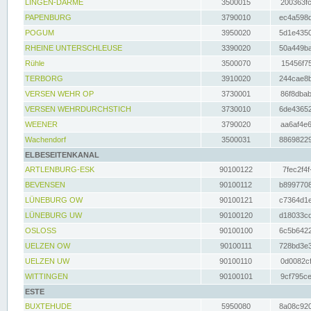
LINGEN-DARME
3500015
200363fc
PAPENBURG
3790010
ec4a598d
POGUM
3950020
5d1e4350
RHEINE UNTERSCHLEUSE
3390020
50a449ba
Rühle
3500070
15456f75
TERBORG
3910020
244cae8b
VERSEN WEHR OP
3730001
86f8dbab
VERSEN WEHRDURCHSTICH
3730010
6de43652
WEENER
3790020
aa6af4e6
Wachendorf
3500031
88698229
ELBESEITENKANAL
ARTLENBURG-ESK
90100122
7fec2f4f
BEVENSEN
90100112
b8997708
LÜNEBURG OW
90100121
c7364d1e
LÜNEBURG UW
90100120
d18033cd
OSLOSS
90100100
6c5b6422
UELZEN OW
90100111
728bd3e3
UELZEN UW
90100110
0d0082cf
WITTINGEN
90100101
9cf795ce
ESTE
BUXTEHUDE
5950080
8a08c920