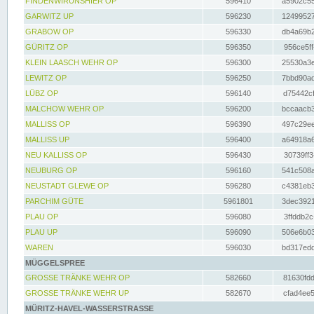
FINDENWIRUNSHIER OP
596410
a5902c55
GARWITZ UP
596230
12499527
GRABOW OP
596330
db4a69b2
GÜRITZ OP
596350
956ce5ff
KLEIN LAASCH WEHR OP
596300
25530a3e
LEWITZ OP
596250
7bbd90ad
LÜBZ OP
596140
d75442cf
MALCHOW WEHR OP
596200
bccaacb3
MALLISS OP
596390
497c29ee
MALLISS UP
596400
a64918a6
NEU KALLISS OP
596430
30739ff3
NEUBURG OP
596160
541c508a
NEUSTADT GLEWE OP
596280
c4381eb3
PARCHIM GÜTE
5961801
3dec3921
PLAU OP
596080
3ffddb2c
PLAU UP
596090
506e6b03
WAREN
596030
bd317edd
MÜGGELSPREE
GROSSE TRÄNKE WEHR OP
582660
81630fdd
GROSSE TRÄNKE WEHR UP
582670
cfad4ee5
MÜRITZ-HAVEL-WASSERSTRASSE