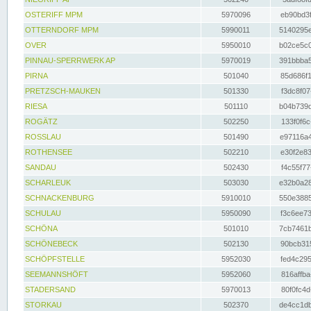
OSTERIFF MPM
5970096
eb90bd3f
OTTERNDORF MPM
5990011
5140295e
OVER
5950010
b02ce5c0
PINNAU-SPERRWERK AP
5970019
391bbba5
PIRNA
501040
85d686f1
PRETZSCH-MAUKEN
501330
f3dc8f07
RIESA
501110
b04b739d
ROGÄTZ
502250
133f0f6c
ROSSLAU
501490
e97116a4
ROTHENSEE
502210
e30f2e83
SANDAU
502430
f4c55f77
SCHARLEUK
503030
e32b0a28
SCHNACKENBURG
5910010
550e3885
SCHULAU
5950090
f3c6ee73
SCHÖNA
501010
7cb7461b
SCHÖNEBECK
502130
90bcb315
SCHÖPFSTELLE
5952030
fed4c295
SEEMANNSHÖFT
5952060
816affba
STADERSAND
5970013
80f0fc4d
STORKAU
502370
de4cc1db