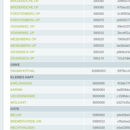
BREDEREICHE OP
580080
308f5979
BREDEREICHE UP
580090
470acd2a
FÜRSTENBERG OP
580060
2c95f83d
FÜRSTENBERG UP
580070
a5830277
VOßWINKEL OP
580000
09b422f7
VOßWINKEL UP
580010
2bcef51a
WESENBERG OP
580020
7909d3f7
WESENBERG UP
580030
da3b5de9
ZEHDENICK OP
580160
a9b8e24c
ZEHDENICK UP
580170
721d7dbf
ORKE
DALWIGKSTHAL
42840453
f0f78cc4
KLEINES HAFF
KARLSHAGEN
9690085
f53bb77f
KARNIN
9690084
da893bbd
UECKERMÜNDE
9690088
c1588dcc
WOLGAST
9650080
b327e35c
OSTE
BELUM
5980060
a9e93be0
BREMERVÖRDE UW
5980010
cf8a3ea2
HECHTHAUSEN
5980030
e5e02890