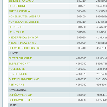
BERLIN-SPANDAU UP
580310
2c68509c
BORGSDORF
581591
1b2e2996
FRIEDRICHSTHAL
603420
314945d6
HOHENSAATEN WEST AP
603400
99309d3e
HOHENSAATEN WEST BP
603310
3404a6e5
LEHNITZ OP
581580
c8a1cf0a
LEHNITZ UP
581590
5bb1f56d
NIEDERFINOW SHW OP
692080
414dd4ee
NIEDERFINOW SHW UP
692090
4eec6b25
SCHWEDT SCHLEUSE BP
603410
4ee515f9
HUNTE
BUTTELERHÖRNE
4960060
b3d88ca6
ELSFLETH OHRT
4960080
531da758
HOLLERSIEL
4960050
2eacef2f
HUNTEBRÜCK
4960070
2e1d458b
OLDENBURG-DRIELAKE
4960030
1b51e55e
REITHÖRNE
4960040
c9df61c4
HAVELKANAL
SCHÖNWALDE OP
587050
d8ef9f21
SCHÖNWALDE UP
587060
b6650b13
IJSSEL