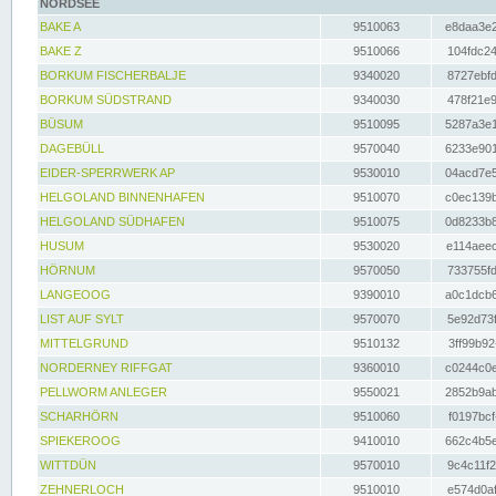
NORDSEE
BAKE A
9510063
e8daa3e2
BAKE Z
9510066
104fdc24
BORKUM FISCHERBALJE
9340020
8727ebfd
BORKUM SÜDSTRAND
9340030
478f21e9
BÜSUM
9510095
5287a3e1
DAGEBÜLL
9570040
6233e901
EIDER-SPERRWERK AP
9530010
04acd7e5
HELGOLAND BINNENHAFEN
9510070
c0ec139b
HELGOLAND SÜDHAFEN
9510075
0d8233b8
HUSUM
9530020
e114aeec
HÖRNUM
9570050
733755fd
LANGEOOG
9390010
a0c1dcb6
LIST AUF SYLT
9570070
5e92d73f
MITTELGRUND
9510132
3ff99b92
NORDERNEY RIFFGAT
9360010
c0244c0e
PELLWORM ANLEGER
9550021
2852b9ab
SCHARHÖRN
9510060
f0197bcf
SPIEKEROOG
9410010
662c4b5e
WITTDÜN
9570010
9c4c11f2
ZEHNERLOCH
9510010
e574d0af