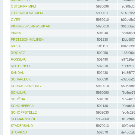
OSTERIFF MPM
5970096
eb90bd3f
OTTERNDORF MPM
5990011
5140295e
OVER
5950010
b02ce5c0
PINNAU-SPERRWERK AP
5970019
391bbba5
PIRNA
501040
85d686f1
PRETZSCH-MAUKEN
501330
f3dc8f07
RIESA
501110
b04b739d
ROGÄTZ
502250
133f0f6c
ROSSLAU
501490
e97116a4
ROTHENSEE
502210
e30f2e83
SANDAU
502430
f4c55f77
SCHARLEUK
503030
e32b0a28
SCHNACKENBURG
5910010
550e3885
SCHULAU
5950090
f3c6ee73
SCHÖNA
501010
7cb7461b
SCHÖNEBECK
502130
90bcb315
SCHÖPFSTELLE
5952030
fed4c295
SEEMANNSHÖFT
5952060
816affba
STADERSAND
5970013
80f0fc4d
STORKAU
502370
de4cc1db