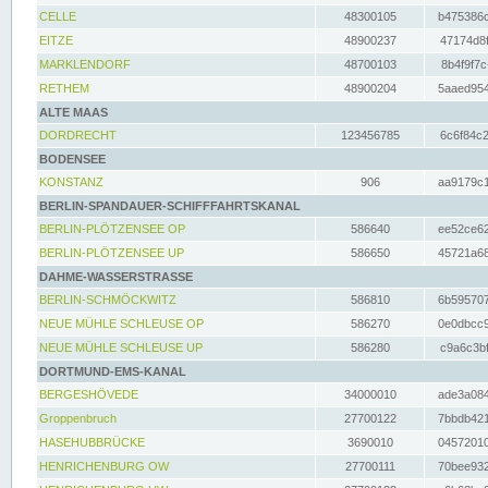
CELLE
48300105
b475386c
EITZE
48900237
47174d8f
MARKLENDORF
48700103
8b4f9f7c
RETHEM
48900204
5aaed954
ALTE MAAS
DORDRECHT
123456785
6c6f84c2
BODENSEE
KONSTANZ
906
aa9179c1
BERLIN-SPANDAUER-SCHIFFFAHRTSKANAL
BERLIN-PLÖTZENSEE OP
586640
ee52ce62
BERLIN-PLÖTZENSEE UP
586650
45721a68
DAHME-WASSERSTRASSE
BERLIN-SCHMÖCKWITZ
586810
6b595707
NEUE MÜHLE SCHLEUSE OP
586270
0e0dbcc9
NEUE MÜHLE SCHLEUSE UP
586280
c9a6c3bf
DORTMUND-EMS-KANAL
BERGESHÖVEDE
34000010
ade3a084
Groppenbruch
27700122
7bbdb421
HASEHUBBRÜCKE
3690010
04572010
HENRICHENBURG OW
27700111
70bee932