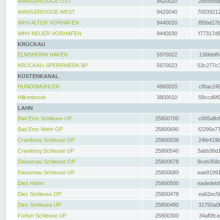
WANGEROOGE OST
9420020
26656fda
WANGEROOGE WEST
9420040
70039212
WHV ALTER VORHAFEN
9440020
f85bd17b
WHV NEUER VORHAFEN
9440030
f77317d9
KRÜCKAU
ELMSHORN HAFEN
5970022
136febf6
KRÜCKAU-SPERRWERK BP
5970023
53c277c3
KÜSTENKANAL
HUNDSMÜHLEN
4960020
cf6ac249
Hilkenbrook
3800010
58ccd6f0
LAHN
Bad Ems Schleuse UP
25800700
c005afb9
Bad Ems Wehr OP
25800690
f2295e77
Cramberg Schleuse OP
25800538
24fe419b
Cramberg Schleuse UP
25800540
3abb36d1
Dausenau Schleuse OP
25800678
9ceb358c
Dausenau Schleuse UP
25800680
eae91991
Diez Hafen
25800500
eadedeb6
Diez Schleuse OP
25800478
ea62ec5f
Diez Schleuse UP
25800480
31750a0f
Fürfurt Schleuse UP
25800300
34af0fca