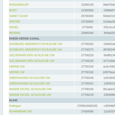
RHEINWEILER
23300130
06b978dd
RUST
23300580
5389b878
SANKT GOAR
25700300
550eb7e9
SPEYER
23700600
2cb8ae5b
WESEL
2770040
f33c3cc9
WORMS
23900200
844a620f
RHEIN-HERNE-KANAL
DUISBURG-MEIDERICH SCHLEUSE OW
27700262
f18e81da
DUISBURG-MEIDERICH SCHLEUSE UW
27700273
48780245
GELSENKIRCHEN SCHLEUSE OW
27700229
5b9f8134
GELSENKIRCHEN SCHLEUSE UW
27700230
427318d0
HERNE OW
27700150
ac6c4362
HERNE UW
27700160
b9975ea1
OBERHAUSEN SCHLEUSE OW
27700240
e251f943
OBERHAUSEN SCHLEUSE UW
27700251
12f63015
WANNE EICKEL SCHLEUSE OW
27700193
05ca0e33
WANNE EICKEL SCHLEUSE UW
27700218
23045f8b
RUHR
Hattingen
2769510000100
c0594fb5
RUHRWEHR OW
27600090
12a3037f