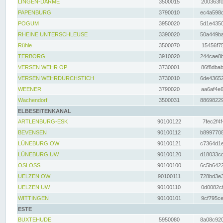
LINGEN-DARME
3500015
200363fc
PAPENBURG
3790010
ec4a598d
POGUM
3950020
5d1e4350
RHEINE UNTERSCHLEUSE
3390020
50a449ba
Rühle
3500070
15456f75
TERBORG
3910020
244cae8b
VERSEN WEHR OP
3730001
86f8dbab
VERSEN WEHRDURCHSTICH
3730010
6de43652
WEENER
3790020
aa6af4e6
Wachendorf
3500031
88698229
ELBESEITENKANAL
ARTLENBURG-ESK
90100122
7fec2f4f
BEVENSEN
90100112
b8997708
LÜNEBURG OW
90100121
c7364d1e
LÜNEBURG UW
90100120
d18033cd
OSLOSS
90100100
6c5b6422
UELZEN OW
90100111
728bd3e3
UELZEN UW
90100110
0d0082cf
WITTINGEN
90100101
9cf795ce
ESTE
BUXTEHUDE
5950080
8a08c920