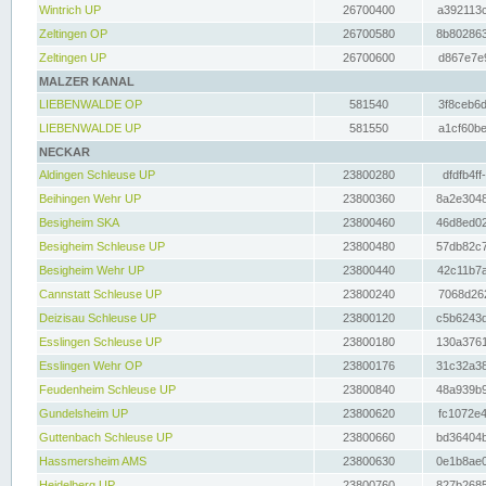
Wintrich UP
26700400
a392113c
Zeltingen OP
26700580
8b802863
Zeltingen UP
26700600
d867e7e9
MALZER KANAL
LIEBENWALDE OP
581540
3f8ceb6d
LIEBENWALDE UP
581550
a1cf60be
NECKAR
Aldingen Schleuse UP
23800280
dfdfb4ff
Beihingen Wehr UP
23800360
8a2e3048
Besigheim SKA
23800460
46d8ed02
Besigheim Schleuse UP
23800480
57db82c7
Besigheim Wehr UP
23800440
42c11b7a
Cannstatt Schleuse UP
23800240
7068d262
Deizisau Schleuse UP
23800120
c5b6243d
Esslingen Schleuse UP
23800180
130a3761
Esslingen Wehr OP
23800176
31c32a38
Feudenheim Schleuse UP
23800840
48a939b9
Gundelsheim UP
23800620
fc1072e4
Guttenbach Schleuse UP
23800660
bd36404b
Hassmersheim AMS
23800630
0e1b8ae0
Heidelberg UP
23800760
827b2685