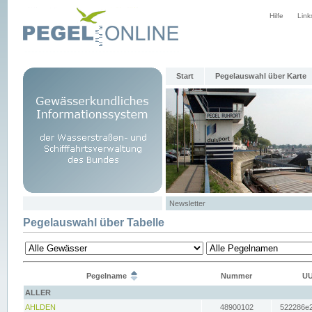
Hilfe
Link
Start
Pegelauswahl über Karte
Newsletter
Pegelauswahl über Tabelle
Pegelname
Nummer
UU
ALLER
AHLDEN
48900102
522286e2