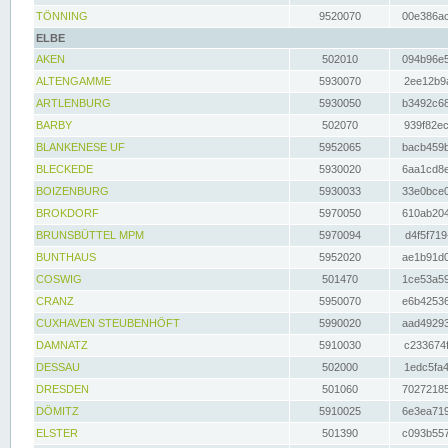
TÖNNING
9520070
00e386ac
ELBE
AKEN
502010
094b96e5
ALTENGAMME
5930070
2ee12b9a
ARTLENBURG
5930050
b3492c68
BARBY
502070
939f82ec
BLANKENESE UF
5952065
bacb459b
BLECKEDE
5930020
6aa1cd8e
BOIZENBURG
5930033
33e0bce0
BROKDORF
5970050
610ab204
BRUNSBÜTTEL MPM
5970094
d4f5f719
BUNTHAUS
5952020
ae1b91d0
COSWIG
501470
1ce53a59
CRANZ
5950070
e6b42536
CUXHAVEN STEUBENHÖFT
5990020
aad49293
DAMNATZ
5910030
c233674f
DESSAU
502000
1edc5fa4
DRESDEN
501060
70272185
DÖMITZ
5910025
6e3ea719
ELSTER
501390
c093b557