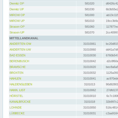
Diemitz OP
581020
d6426c42
Diemitz UP
581030
6b3b55e2
MIROW OP
581000
ab13c115
MIROW UP
581010
19cc3b9a
Strasen OP
581060
117877ec
Strasen UP
581070
2cc40997
MITTELLANDKANAL
ANDERTEN OW
31010061
bc20d819
ANDERTEN UW
31010060
dd41a7d6
BAD ESSEN
31010030
6760b547
BERENBUSCH
31010042
d2c8f60e
BRAMSCHE
31010020
bec8a6a5
BROXTEN
31010032
1125a391
HAHLEN
31010041
ac970eb0
HALDENSLEBEN
3101013
90d92801
HANN. LIST
31010062
27dfd137
HÖRSTEL
31010010
6c7c180f
KANALBRÜCKE
3101018
32b997c2
LOHNDE
31010050
516c4814
LÜBBECKE
31010031
c2aa9164