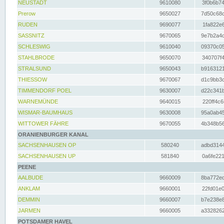
NEUSTADT
9610080
3f0b6b74
Prerow
9650027
7d50c68c
RUDEN
9690077
1fa822e6
SASSNITZ
9670065
9e7b2a4d
SCHLESWIG
9610040
09370c05
STAHLBRODE
9650070
340707f4
STRALSUND
9650043
b9163121
THIESSOW
9670067
d1c9bb3c
TIMMENDORF POEL
9630007
d22c341b
WARNEMÜNDE
9640015
220ff4c6
WISMAR-BAUMHAUS
9630008
95a0ab45
WITTOWER FÄHRE
9670055
4b348b56
ORANIENBURGER KANAL
SACHSENHAUSEN OP
580240
adbd3144
SACHSENHAUSEN UP
581840
0a6fe221
PEENE
AALBUDE
9660009
8ba772ed
ANKLAM
9660001
22fd01e0
DEMMIN
9660007
b7e238e8
JARMEN
9660005
a3328262
POTSDAMER HAVEL