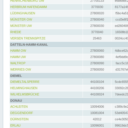
HENRICHENBURG UW
27700133
e6b68bc2
HERBRUM HAFENDAMM
3770030
8177a148
LÜDINGHAUSEN
27800020
f5bc4a51
MÜNSTER OW
27800040
ccd3e8f1
MÜNSTER UW
27800030
ed260406
RHEDE
3770040
16508b11
VERSEN TRENNSPITZE
25463
0024cc40
DATTELN-HAMM-KANAL
HAMM OW
27800060
4dbce62d
HAMM UW
27800080
4ef9dd9c
WALTROP
27800090
facc5c16
WERRIES OW
27800050
d31767ef
DIEMEL
DIEMELTALSPERRE
44100104
5cdc6555
HELMINGHAUSEN
44100206
33092c28
WILHELMSBRÜCKE
44100024
7deedc21
DONAU
ACHLEITEN
10094006
c389c9e2
DEGGENDORF
10081004
53d40547
DÜRNSTEIN
42012
ce4e3050
ERLAU
10096001
99619dc5