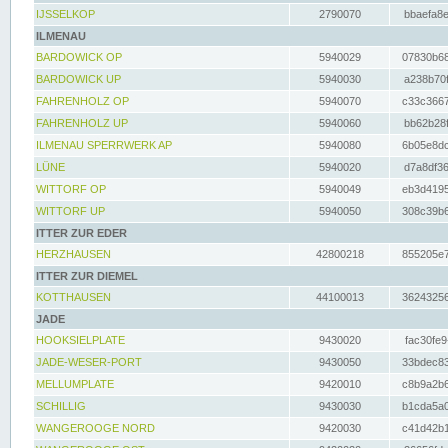
IJSSELKOP
2790070
bbaefa8e
ILMENAU
BARDOWICK OP
5940029
07830b68
BARDOWICK UP
5940030
a238b70f
FAHRENHOLZ OP
5940070
c33c3667
FAHRENHOLZ UP
5940060
bb62b28f
ILMENAU SPERRWERK AP
5940080
6b05e8dc
LÜNE
5940020
d7a8df36
WITTORF OP
5940049
eb3d4195
WITTORF UP
5940050
308c39b6
ITTER ZUR EDER
HERZHAUSEN
42800218
855205e7
ITTER ZUR DIEMEL
KOTTHAUSEN
44100013
36243256
JADE
HOOKSIELPLATE
9430020
fac30fe9
JADE-WESER-PORT
9430050
33bdec83
MELLUMPLATE
9420010
c8b9a2b6
SCHILLIG
9430030
b1cda5a0
WANGEROOGE NORD
9420030
c41d42b1