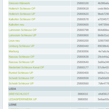
Giessen Klärwerk
25800100
4b386a6a
Hollerich Schleuse OP
25800618
cedc9b0c
Hollerich Schleuse UP
25800620
9beb7290
Kalkofen Schleuse OP
25800578
a7034573
Kalkofen neu
25800600
64f735fd
Lahnstein Schleuse OP
25800798
664d68ea
Lahnstein Schleuse UP
25800800
6b6b31e2
Leun neu
25800200
32807065
Limburg Schleuse UP
25800440
89038b42
Marburg
25830056
4e7a6cfa
Nassau Schleuse OP
25800638
29cb44a2
Nassau Schleuse UP
25800640
3a90a346
Niederbiel Schleuse Kanal OP
25800177
57c8e437
Runkel Schleuse UP
25800400
b85b17cc
Scheidt Schleuse OP
25800558
15a50d2b
Scheidt Schleuse UP
25800560
7dfe4776
LEDA
DREYSCHLOOT
3880010
d4df3617
LEDASPERRWERK UP
3880050
5e6ae93a
LEINE