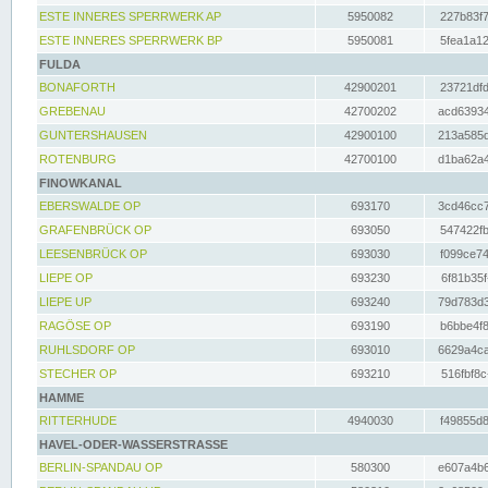
ESTE INNERES SPERRWERK AP
5950082
227b83f7
ESTE INNERES SPERRWERK BP
5950081
5fea1a12
FULDA
BONAFORTH
42900201
23721dfd
GREBENAU
42700202
acd63934
GUNTERSHAUSEN
42900100
213a585d
ROTENBURG
42700100
d1ba62a4
FINOWKANAL
EBERSWALDE OP
693170
3cd46cc7
GRAFENBRÜCK OP
693050
547422fb
LEESENBRÜCK OP
693030
f099ce74
LIEPE OP
693230
6f81b35f
LIEPE UP
693240
79d783d3
RAGÖSE OP
693190
b6bbe4f8
RUHLSDORF OP
693010
6629a4ca
STECHER OP
693210
516fbf8c
HAMME
RITTERHUDE
4940030
f49855d8
HAVEL-ODER-WASSERSTRASSE
BERLIN-SPANDAU OP
580300
e607a4b6