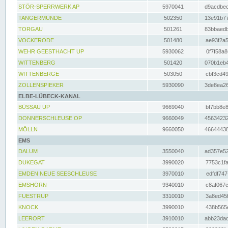
STÖR-SPERRWERK AP
5970041
d9acdbec
TANGERMÜNDE
502350
13e91b77
TORGAU
501261
83bbaedb
VOCKERODE
501480
ae93f2a5
WEHR GEESTHACHT UP
5930062
0f7f58a8
WITTENBERG
501420
070b1eb4
WITTENBERGE
503050
cbf3cd49
ZOLLENSPIEKER
5930090
3de8ea26
ELBE-LÜBECK-KANAL
BÜSSAU UP
9669040
bf7bb8e8
DONNERSCHLEUSE OP
9660049
45634232
MÖLLN
9660050
46644438
EMS
DALUM
3550040
ad357e52
DUKEGAT
3990020
7753c1fa
EMDEN NEUE SEESCHLEUSE
3970010
edfdf747
EMSHÖRN
9340010
c8af067c
FUESTRUP
3310010
3a8ed45f
KNOCK
3990010
438b565e
LEERORT
3910010
abb23dad