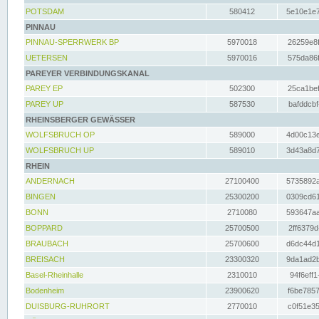
POTSDAM
580412
5e10e1e7
PINNAU
PINNAU-SPERRWERK BP
5970018
26259e8f
UETERSEN
5970016
575da86f
PAREYER VERBINDUNGSKANAL
PAREY EP
502300
25ca1bef
PAREY UP
587530
bafddcbf
RHEINSBERGER GEWÄSSER
WOLFSBRUCH OP
589000
4d00c13e
WOLFSBRUCH UP
589010
3d43a8d7
RHEIN
ANDERNACH
27100400
5735892a
BINGEN
25300200
0309cd61
BONN
2710080
593647aa
BOPPARD
25700500
2ff6379d
BRAUBACH
25700600
d6dc44d1
BREISACH
23300320
9da1ad2b
Basel-Rheinhalle
2310010
94f6eff1
Bodenheim
23900620
f6be7857
DUISBURG-RUHRORT
2770010
c0f51e35