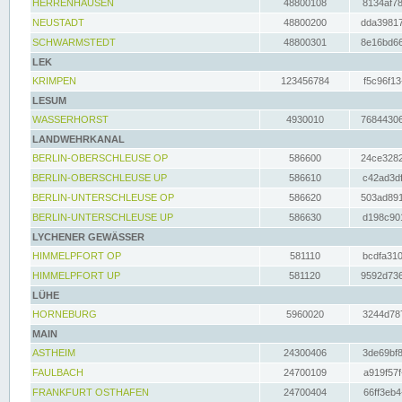
HERRENHAUSEN
48800108
8134af78
NEUSTADT
48800200
dda39817
SCHWARMSTEDT
48800301
8e16bd66
LEK
KRIMPEN
123456784
f5c96f13
LESUM
WASSERHORST
4930010
76844306
LANDWEHRKANAL
BERLIN-OBERSCHLEUSE OP
586600
24ce3282
BERLIN-OBERSCHLEUSE UP
586610
c42ad3df
BERLIN-UNTERSCHLEUSE OP
586620
503ad891
BERLIN-UNTERSCHLEUSE UP
586630
d198c901
LYCHENER GEWÄSSER
HIMMELPFORT OP
581110
bcdfa310
HIMMELPFORT UP
581120
9592d736
LÜHE
HORNEBURG
5960020
3244d787
MAIN
ASTHEIM
24300406
3de69bf8
FAULBACH
24700109
a919f57f
FRANKFURT OSTHAFEN
24700404
66ff3eb4