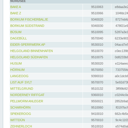
NORDSEE
BAKE A
9510063
e8daa3e2
BAKE Z
9510066
104fdc24
BORKUM FISCHERBALJE
9340020
8727ebfd
BORKUM SÜDSTRAND
9340030
478f21e9
BÜSUM
9510095
5287a3e1
DAGEBÜLL
9570040
6233e901
EIDER-SPERRWERK AP
9530010
04acd7e5
HELGOLAND BINNENHAFEN
9510070
c0ec139b
HELGOLAND SÜDHAFEN
9510075
0d8233b8
HUSUM
9530020
e114aeec
HÖRNUM
9570050
733755fd
LANGEOOG
9390010
a0c1dcb6
LIST AUF SYLT
9570070
5e92d73f
MITTELGRUND
9510132
3ff99b92
NORDERNEY RIFFGAT
9360010
c0244c0e
PELLWORM ANLEGER
9550021
2852b9ab
SCHARHÖRN
9510060
f0197bcf
SPIEKEROOG
9410010
662c4b5e
WITTDÜN
9570010
9c4c11f2
ZEHNERLOCH
9510010
e574d0af