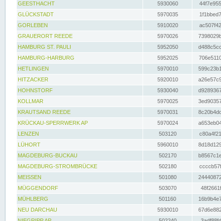
GEESTHACHT
5930060
44f7e955
GLÜCKSTADT
5970035
1f1bbed7
GORLEBEN
5910020
ac507f42
GRAUERORT REEDE
5970026
7398029b
HAMBURG ST. PAULI
5952050
d488c5cc
HAMBURG-HARBURG
5952025
706e5110
HETLINGEN
5970010
599c23b1
HITZACKER
5920010
a26e57c9
HOHNSTORF
5930040
d9289367
KOLLMAR
5970025
3ed90357
KRAUTSAND REEDE
5970031
8c20b4dc
KRÜCKAU-SPERRWERK AP
5970024
a653eb04
LENZEN
503120
c80a4f21
LÜHORT
5960010
8d18d129
MAGDEBURG-BUCKAU
502170
b8567c1e
MAGDEBURG-STROMBRÜCKE
502180
ccccb57f
MEISSEN
501080
24440872
MÜGGENDORF
503070
48f2661f
MÜHLBERG
501160
16b9b4e7
NEU DARCHAU
5930010
67d6e882
NIEGRIPP AP
502240
3adf88fd