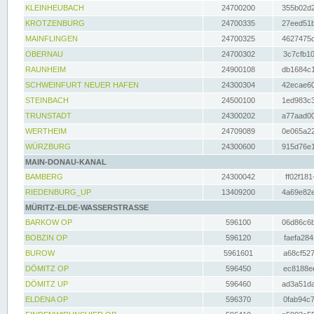
KLEINHEUBACH
24700200
355b02d2
KROTZENBURG
24700335
27eed51b
MAINFLINGEN
24700325
4627475d
OBERNAU
24700302
3c7cfb10
RAUNHEIM
24900108
db1684c1
SCHWEINFURT NEUER HAFEN
24300304
42ecae60
STEINBACH
24500100
1ed983c3
TRUNSTADT
24300202
a77aad00
WERTHEIM
24709089
0e065a22
WÜRZBURG
24300600
915d76e1
MAIN-DONAU-KANAL
BAMBERG
24300042
ff02f181
RIEDENBURG_UP
13409200
4a69e82e
MÜRITZ-ELDE-WASSERSTRASSE
BARKOW OP
596100
06d86c6b
BOBZIN OP
596120
faefa284
BUROW
5961601
a68cf527
DÖMITZ OP
596450
ec8188ee
DÖMITZ UP
596460
ad3a51da
ELDENA OP
596370
0fab94c7