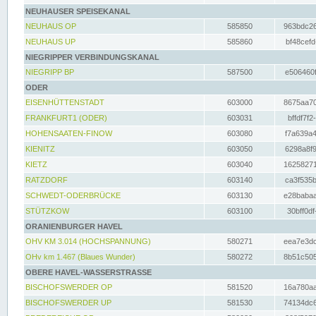
NEUHAUSER SPEISEKANAL
NEUHAUS OP
585850
963bdc26
NEUHAUS UP
585860
bf48cefd
NIEGRIPPER VERBINDUNGSKANAL
NIEGRIPP BP
587500
e506460f
ODER
EISENHÜTTENSTADT
603000
8675aa70
FRANKFURT1 (ODER)
603031
bffdf7f2
HOHENSAATEN-FINOW
603080
f7a639a4
KIENITZ
603050
6298a8f9
KIETZ
603040
16258271
RATZDORF
603140
ca3f535b
SCHWEDT-ODERBRÜCKE
603130
e28babaa
STÜTZKOW
603100
30bff0df
ORANIENBURGER HAVEL
OHV KM 3.014 (HOCHSPANNUNG)
580271
eea7e3dc
OHv km 1.467 (Blaues Wunder)
580272
8b51c505
OBERE HAVEL-WASSERSTRASSE
BISCHOFSWERDER OP
581520
16a780aa
BISCHOFSWERDER UP
581530
74134dc6