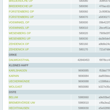
BREDEREICHE OP
580080
308f5979
BREDEREICHE UP
580090
470acd2a
FÜRSTENBERG OP
580060
2c95f83d
FÜRSTENBERG UP
580070
a5830277
VOßWINKEL OP
580000
09b422f7
VOßWINKEL UP
580010
2bcef51a
WESENBERG OP
580020
7909d3f7
WESENBERG UP
580030
da3b5de9
ZEHDENICK OP
580160
a9b8e24c
ZEHDENICK UP
580170
721d7dbf
ORKE
DALWIGKSTHAL
42840453
f0f78cc4
KLEINES HAFF
KARLSHAGEN
9690085
f53bb77f
KARNIN
9690084
da893bbd
UECKERMÜNDE
9690088
c1588dcc
WOLGAST
9650080
b327e35c
OSTE
BELUM
5980060
a9e93be0
BREMERVÖRDE UW
5980010
cf8a3ea2
HECHTHAUSEN
5980030
e5e02890