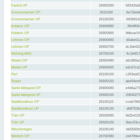
Fankel UP
26900300
583420a8
Grevenmacher OP
2610180
6e72bebf
Grevenmacher UP
26100200
69308142
Koblenz OP
26900880
3f64ff08
Koblenz UP
26900900
9dbcac54
Lehmen OP
26900680
d0abe01a
Lehmen UP
26900700
dc1bb420
Mehring AMS
26700100
4c1b6f17
Müden OP
26900480
a5c880a3
Müden UP
26900500
edc67ca3
Perl
26100100
c263ea53
Ruwer
26500150
abd34ee6
Sankt Aldegund OP
26900080
e4d6a271
Sankt Aldegund UP
26900100
20640279
Stadtbredimus OP
26100110
cceb7060
Stadtbredimus UP
26100130
dfdf753b
Trier OP
26500080
9d2b4126
Trier UP
26500100
3bec53ca
Wincheringen
26100140
bb5560fc
Wintrich OP
26700380
cb4789e4