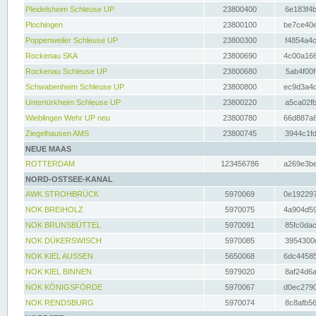
Pleidelsheim Schleuse UP
23800400
6e183f4b
Plochingen
23800100
be7ce40e
Poppenweiler Schleuse UP
23800300
f4854a4c
Rockenau SKA
23800690
4c00a166
Rockenau Schleuse UP
23800680
5ab4f00f
Schwabenheim Schleuse UP
23800800
ec9d3a4d
Untertürkheim Schleuse UP
23800220
a5ca02fb
Wieblingen Wehr UP neu
23800780
66d887a6
Ziegelhausen AMS
23800745
3944c1fd
NEUE MAAS
ROTTERDAM
123456786
a269e3be
NORD-OSTSEE-KANAL
AWK STROHBRÜCK
5970069
0e192297
NOK BREIHOLZ
5970075
4a904d59
NOK BRUNSBÜTTEL
5970091
85fc0dac
NOK DÜKERSWISCH
5970085
3954300d
NOK KIEL AUSSEN
5650068
6dc44585
NOK KIEL BINNEN
5979020
8af24d6a
NOK KÖNIGSFÖRDE
5970067
d0ec2790
NOK RENDSBURG
5970074
8c8afb56