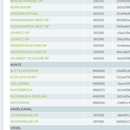
BERLIN-SPANDAU UP
580310
2c68509c
BORGSDORF
581591
1b2e2996
FRIEDRICHSTHAL
603420
314945d6
HOHENSAATEN WEST AP
603400
99309d3e
HOHENSAATEN WEST BP
603310
3404a6e5
LEHNITZ OP
581580
c8a1cf0a
LEHNITZ UP
581590
5bb1f56d
NIEDERFINOW SHW OP
692080
414dd4ee
NIEDERFINOW SHW UP
692090
4eec6b25
SCHWEDT SCHLEUSE BP
603410
4ee515f9
HUNTE
BUTTELERHÖRNE
4960060
b3d88ca6
ELSFLETH OHRT
4960080
531da758
HOLLERSIEL
4960050
2eacef2f
HUNTEBRÜCK
4960070
2e1d458b
OLDENBURG-DRIELAKE
4960030
1b51e55e
REITHÖRNE
4960040
c9df61c4
HAVELKANAL
SCHÖNWALDE OP
587050
d8ef9f21
SCHÖNWALDE UP
587060
b6650b13
IJSSEL