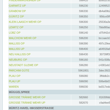
FINDENWIRUNSHIER OP
596410
a5902c55
GARWITZ UP
596230
12499527
GRABOW OP
596330
db4a69b2
GÜRITZ OP
596350
956ce5ff
KLEIN LAASCH WEHR OP
596300
25530a3e
LEWITZ OP
596250
7bbd90ad
LÜBZ OP
596140
d75442cf
MALCHOW WEHR OP
596200
bccaacb3
MALLISS OP
596390
497c29ee
MALLISS UP
596400
a64918a6
NEU KALLISS OP
596430
30739ff3
NEUBURG OP
596160
541c508a
NEUSTADT GLEWE OP
596280
c4381eb3
PARCHIM GÜTE
5961801
3dec3921
PLAU OP
596080
3ffddb2c
PLAU UP
596090
506e6b03
WAREN
596030
bd317edd
MÜGGELSPREE
GROSSE TRÄNKE WEHR OP
582660
81630fdd
GROSSE TRÄNKE WEHR UP
582670
cfad4ee5
MÜRITZ-HAVEL-WASSERSTRASSE