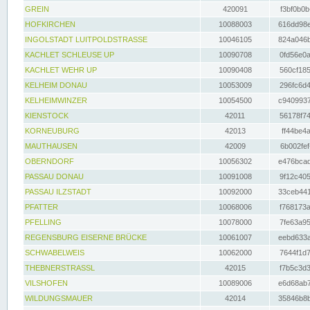
GREIN
420091
f3bf0b0b
HOFKIRCHEN
10088003
616dd98e
INGOLSTADT LUITPOLDSTRASSE
10046105
824a046b
KACHLET SCHLEUSE UP
10090708
0fd56e0a
KACHLET WEHR UP
10090408
560cf185
KELHEIM DONAU
10053009
296fc6d4
KELHEIMWINZER
10054500
c9409937
KIENSTOCK
42011
56178f74
KORNEUBURG
42013
ff44be4a
MAUTHAUSEN
42009
6b002fef
OBERNDORF
10056302
e476bcad
PASSAU DONAU
10091008
9f12c405
PASSAU ILZSTADT
10092000
33ceb441
PFATTER
10068006
f768173a
PFELLING
10078000
7fe63a95
REGENSBURG EISERNE BRÜCKE
10061007
eebd633a
SCHWABELWEIS
10062000
7644f1d7
THEBNERSTRASSL
42015
f7b5c3d3
VILSHOFEN
10089006
e6d68ab7
WILDUNGSMAUER
42014
35846b8b