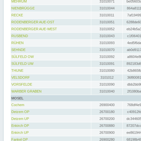
MEHRUM
31010071
be05603a
NIENBRÜGGE
31010044
864a8111
RECKE
31010011
7af19499
RODENBERGER AUE-OST
31010051
6288de60
RODENBERGER AUE-WEST
31010052
eb24b5a3
RUSBEND
31010043
c1f06401
RÜHEN
31010093
4ed5f6da
SEHNDE
31010070
ab0d9117
SÜLFELD OW
31010092
a8604e8f
SÜLFELD UW
31010091
892183d6
THUNE
31010080
42b865fb
VELSDORF
3101012
36f80081
VORSFELDE
31010090
dbb2bb9f
WARBER GRABEN
31010040
2f1080ba
MOSEL
Cochem
26900400
768df4e9
Detzem OP
26700180
c40912fd
Detzem UP
26700200
dc344605
Enkirch OP
26700880
87207dcd
Enkirch UP
26700900
ee861944
Fankel OP
26900280
68198b48