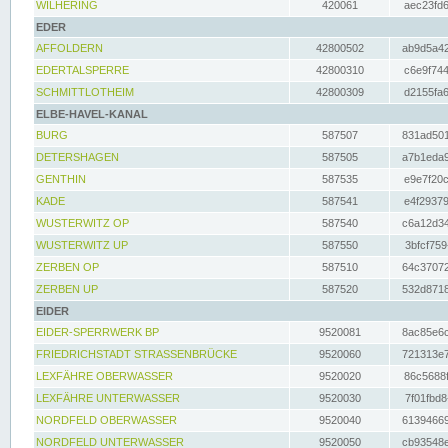
WILHERING
420061
aec23fd6
EDER
AFFOLDERN
42800502
ab9d5a42
EDERTALSPERRE
42800310
c6e9f744
SCHMITTLOTHEIM
42800309
d2155fa6
ELBE-HAVEL-KANAL
BURG
587507
831ad501
DETERSHAGEN
587505
a7b1eda9
GENTHIN
587535
e9e7f20c
KADE
587541
e4f29379
WUSTERWITZ OP
587540
c6a12d34
WUSTERWITZ UP
587550
3bfcf759
ZERBEN OP
587510
64c37072
ZERBEN UP
587520
532d8718
EIDER
EIDER-SPERRWERK BP
9520081
8ac85e6c
FRIEDRICHSTADT STRASSENBRÜCKE
9520060
721313e7
LEXFÄHRE OBERWASSER
9520020
86c5688f
LEXFÄHRE UNTERWASSER
9520030
7f01fbd8
NORDFELD OBERWASSER
9520040
61394669
NORDFELD UNTERWASSER
9520050
cb93548e