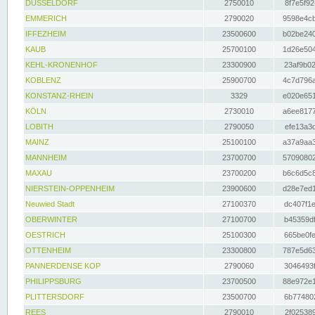
DÜSSELDORF
2750010
8f7e5f92
EMMERICH
2790020
9598e4cb
IFFEZHEIM
23500600
b02be240
KAUB
25700100
1d26e504
KEHL-KRONENHOF
23300900
23af9b02
KOBLENZ
25900700
4c7d796a
KONSTANZ-RHEIN
3329
e020e651
KÖLN
2730010
a6ee8177
LOBITH
2790050
efe13a3d
MAINZ
25100100
a37a9aa3
MANNHEIM
23700700
57090802
MAXAU
23700200
b6c6d5c8
NIERSTEIN-OPPENHEIM
23900600
d28e7ed1
Neuwied Stadt
27100370
dc407f1e
OBERWINTER
27100700
b45359df
OESTRICH
25100300
665be0fe
OTTENHEIM
23300800
787e5d63
PANNERDENSE KOP
2790060
3046493f
PHILIPPSBURG
23700500
88e972e1
PLITTERSDORF
23500700
6b774802
REES
2790010
2f025389