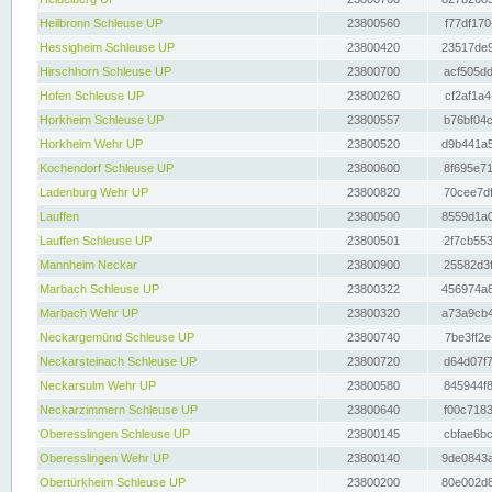
Heilbronn Schleuse UP
23800560
f77df170
Hessigheim Schleuse UP
23800420
23517de9
Hirschhorn Schleuse UP
23800700
acf505dd
Hofen Schleuse UP
23800260
cf2af1a4
Horkheim Schleuse UP
23800557
b76bf04c
Horkheim Wehr UP
23800520
d9b441a5
Kochendorf Schleuse UP
23800600
8f695e71
Ladenburg Wehr UP
23800820
70cee7df
Lauffen
23800500
8559d1a0
Lauffen Schleuse UP
23800501
2f7cb553
Mannheim Neckar
23800900
25582d3f
Marbach Schleuse UP
23800322
456974a8
Marbach Wehr UP
23800320
a73a9cb4
Neckargemünd Schleuse UP
23800740
7be3ff2e
Neckarsteinach Schleuse UP
23800720
d64d07f7
Neckarsulm Wehr UP
23800580
845944f8
Neckarzimmern Schleuse UP
23800640
f00c7183
Oberesslingen Schleuse UP
23800145
cbfae6bc
Oberesslingen Wehr UP
23800140
9de0843a
Obertürkheim Schleuse UP
23800200
80e002d8