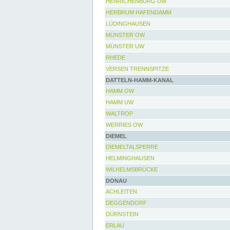
HENRICHENBURG UW
HERBRUM HAFENDAMM
LÜDINGHAUSEN
MÜNSTER OW
MÜNSTER UW
RHEDE
VERSEN TRENNSPITZE
DATTELN-HAMM-KANAL
HAMM OW
HAMM UW
WALTROP
WERRIES OW
DIEMEL
DIEMELTALSPERRE
HELMINGHAUSEN
WILHELMSBRÜCKE
DONAU
ACHLEITEN
DEGGENDORF
DÜRNSTEIN
ERLAU