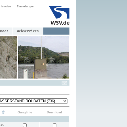
hinweise
Einstellungen
loads
Webservices
s
Ganglinie
Download
:45