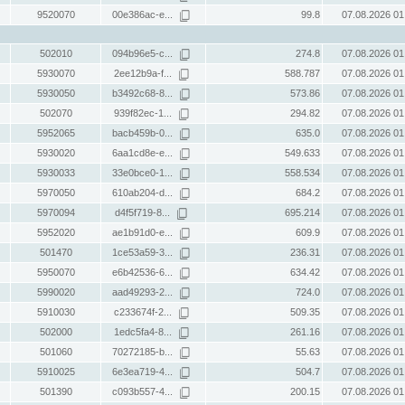
9520070
00e386ac-e...
99.8
07.08.2026 01
502010
094b96e5-c...
274.8
07.08.2026 01
5930070
2ee12b9a-f...
588.787
07.08.2026 01
5930050
b3492c68-8...
573.86
07.08.2026 01
502070
939f82ec-1...
294.82
07.08.2026 01
5952065
bacb459b-0...
635.0
07.08.2026 01
5930020
6aa1cd8e-e...
549.633
07.08.2026 01
5930033
33e0bce0-1...
558.534
07.08.2026 01
5970050
610ab204-d...
684.2
07.08.2026 01
5970094
d4f5f719-8...
695.214
07.08.2026 01
5952020
ae1b91d0-e...
609.9
07.08.2026 01
501470
1ce53a59-3...
236.31
07.08.2026 01
5950070
e6b42536-6...
634.42
07.08.2026 01
5990020
aad49293-2...
724.0
07.08.2026 01
5910030
c233674f-2...
509.35
07.08.2026 01
502000
1edc5fa4-8...
261.16
07.08.2026 01
501060
70272185-b...
55.63
07.08.2026 01
5910025
6e3ea719-4...
504.7
07.08.2026 01
501390
c093b557-4...
200.15
07.08.2026 01