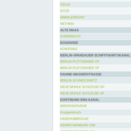
CELLE
EITZE
MARKLENDORF
RETHEM
ALTE MAAS
DORDRECHT
BODENSEE
KONSTANZ
BERLIN-SPANDAUER-SCHIFFFAHRTSKANAL
BERLIN-PLÖTZENSEE OP
BERLIN-PLÖTZENSEE UP
DAHME-WASSERSTRASSE
BERLIN-SCHMÖCKWITZ
NEUE MÜHLE SCHLEUSE OP
NEUE MÜHLE SCHLEUSE UP
DORTMUND-EMS-KANAL
BERGESHÖVEDE
Groppenbruch
HASEHUBBRÜCKE
HENRICHENBURG OW