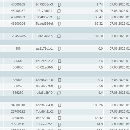
48300105
b475386c-3...
1.74
07.08.2026 01
48900237
47174d8f-1...
107.75
07.08.2026 01
48700103
8b4f9f7c-3...
38.47
07.08.2026 01
48900204
5aaed954-d...
82.32
07.08.2026 01
123456785
6c6f84c2-b...
975.0
07.08.2026 01
906
aa9179c1-1...
0.0
07.08.2026 01
586640
ee52ce62-2...
7.4
07.08.2026 01
586650
45721a68-5...
7.5
07.08.2026 01
586810
6b595707-8...
0.3
07.08.2026 01
586270
0e0dbcc9-0...
9.56
07.08.2026 01
586280
c9a6c3bf-0...
9.4
07.08.2026 01
34000010
ade3a084-8...
108.26
07.08.2026 01
27700122
7bbdb421-2...
07.08.2026 01
3690010
04572010-1...
166.42
07.08.2026 01
27700111
70bee932-1...
14.3
07.08.2026 01