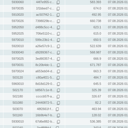
5930060
44f7e955-c...
583.393
07.08.2026 01
5970035
1f1bbed7-c...
674.0
07.08.2026 01
5910020
ac507f42-1...
492.95
07.08.2026 01
5970026
7398029b-c...
660.738
07.08.2026 01
5952050
d488c5cc-4...
623.1
07.08.2026 01
5952025
706e5110-c...
615.0
07.08.2026 01
5970010
599c23b1-4...
650.5
07.08.2026 01
5920010
a26e57c9-1...
522.639
07.08.2026 01
5930040
d9289367-c...
568.987
07.08.2026 01
5970025
3ed90357-4...
666.9
07.08.2026 01
5970031
8c20b4dc-1...
671.787
07.08.2026 01
5970024
a653eb04-d...
663.3
07.08.2026 01
503120
c80a4f21-5...
484.7
07.08.2026 01
5960010
8d18d129-0...
645.5
07.08.2026 01
502170
b8567c1e-8...
325.39
07.08.2026 01
502180
ccccb57f-a...
326.67
07.08.2026 01
501080
24440872-5...
82.2
07.08.2026 01
503070
48f2661f-f...
463.94
07.08.2026 01
501160
16b9b4e7-b...
128.02
07.08.2026 01
5930010
67d6e882-b...
536.385
07.08.2026 01
502240
3adf88fd-f...
343.6
07.08.2026 01