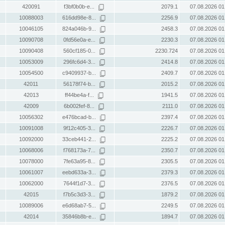
420091
f3bf0b0b-e...
2079.1
07.08.2026 01
10088003
616dd98e-8...
2256.9
07.08.2026 01
10046105
824a046b-9...
2458.3
07.08.2026 01
10090708
0fd56e0a-e...
2230.3
07.08.2026 01
10090408
560cf185-0...
2230.724
07.08.2026 01
10053009
296fc6d4-3...
2414.8
07.08.2026 01
10054500
c9409937-b...
2409.7
07.08.2026 01
42011
56178f74-b...
2015.2
07.08.2026 01
42013
ff44be4a-f...
1941.5
07.08.2026 01
42009
6b002fef-8...
2111.0
07.08.2026 01
10056302
e476bcad-b...
2397.4
07.08.2026 01
10091008
9f12c405-3...
2226.7
07.08.2026 01
10092000
33ceb441-2...
2225.2
07.08.2026 01
10068006
f768173a-7...
2350.7
07.08.2026 01
10078000
7fe63a95-8...
2305.5
07.08.2026 01
10061007
eebd633a-3...
2379.3
07.08.2026 01
10062000
7644f1d7-3...
2376.5
07.08.2026 01
42015
f7b5c3d3-3...
1879.2
07.08.2026 01
10089006
e6d68ab7-5...
2249.5
07.08.2026 01
42014
35846b8b-e...
1894.7
07.08.2026 01