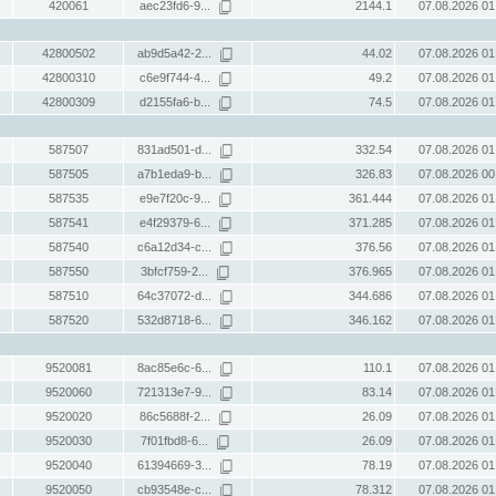
420061
aec23fd6-9...
2144.1
07.08.2026 01
42800502
ab9d5a42-2...
44.02
07.08.2026 01
42800310
c6e9f744-4...
49.2
07.08.2026 01
42800309
d2155fa6-b...
74.5
07.08.2026 01
587507
831ad501-d...
332.54
07.08.2026 01
587505
a7b1eda9-b...
326.83
07.08.2026 00
587535
e9e7f20c-9...
361.444
07.08.2026 01
587541
e4f29379-6...
371.285
07.08.2026 01
587540
c6a12d34-c...
376.56
07.08.2026 01
587550
3bfcf759-2...
376.965
07.08.2026 01
587510
64c37072-d...
344.686
07.08.2026 01
587520
532d8718-6...
346.162
07.08.2026 01
9520081
8ac85e6c-6...
110.1
07.08.2026 01
9520060
721313e7-9...
83.14
07.08.2026 01
9520020
86c5688f-2...
26.09
07.08.2026 01
9520030
7f01fbd8-6...
26.09
07.08.2026 01
9520040
61394669-3...
78.19
07.08.2026 01
9520050
cb93548e-c...
78.312
07.08.2026 01