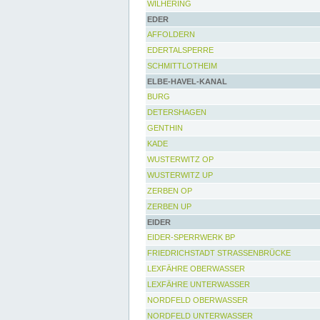
WILHERING
EDER
AFFOLDERN
EDERTALSPERRE
SCHMITTLOTHEIM
ELBE-HAVEL-KANAL
BURG
DETERSHAGEN
GENTHIN
KADE
WUSTERWITZ OP
WUSTERWITZ UP
ZERBEN OP
ZERBEN UP
EIDER
EIDER-SPERRWERK BP
FRIEDRICHSTADT STRASSENBRÜCKE
LEXFÄHRE OBERWASSER
LEXFÄHRE UNTERWASSER
NORDFELD OBERWASSER
NORDFELD UNTERWASSER