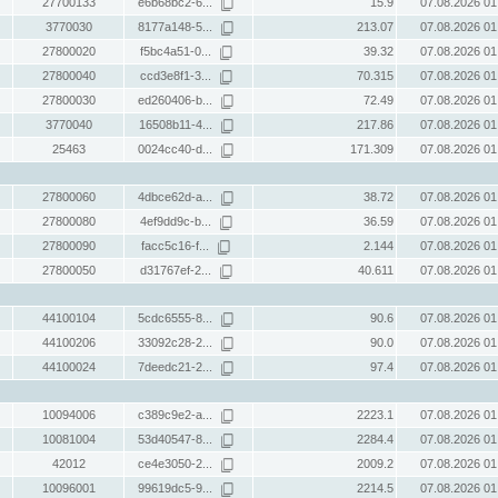
27700133
e6b68bc2-6...
15.9
07.08.2026 01
3770030
8177a148-5...
213.07
07.08.2026 01
27800020
f5bc4a51-0...
39.32
07.08.2026 01
27800040
ccd3e8f1-3...
70.315
07.08.2026 01
27800030
ed260406-b...
72.49
07.08.2026 01
3770040
16508b11-4...
217.86
07.08.2026 01
25463
0024cc40-d...
171.309
07.08.2026 01
27800060
4dbce62d-a...
38.72
07.08.2026 01
27800080
4ef9dd9c-b...
36.59
07.08.2026 01
27800090
facc5c16-f...
2.144
07.08.2026 01
27800050
d31767ef-2...
40.611
07.08.2026 01
44100104
5cdc6555-8...
90.6
07.08.2026 01
44100206
33092c28-2...
90.0
07.08.2026 01
44100024
7deedc21-2...
97.4
07.08.2026 01
10094006
c389c9e2-a...
2223.1
07.08.2026 01
10081004
53d40547-8...
2284.4
07.08.2026 01
42012
ce4e3050-2...
2009.2
07.08.2026 01
10096001
99619dc5-9...
2214.5
07.08.2026 01