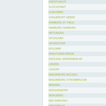
GEESTHACHT
GLÜCKSTADT
GORLEBEN
GRAUERORT REEDE
HAMBURG ST. PAULI
HAMBURG-HARBURG
HETLINGEN
HITZACKER
HOHNSTORF
KOLLMAR
KRAUTSAND REEDE
KRÜCKAU-SPERRWERK AP
LENZEN
LÜHORT
MAGDEBURG-BUCKAU
MAGDEBURG-STROMBRÜCKE
MEISSEN
MÜGGENDORF
MÜHLBERG
NEU DARCHAU
NIEGRIPP AP