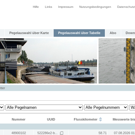
Hilfe
Links
Impressum
Nutzungsbedingungen
Datenschutz
Pegelauswahl über Karte
Pegelauswahl über Tabelle
Abo
Down
tter
Nummer
UUID
Flusskilometer
Messwerte bi
48900102
522286e2-b...
58.71
07.08.2026 01