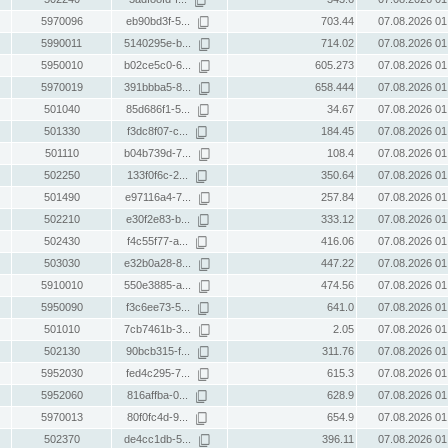
5970096
eb90bd3f-5...
703.44
07.08.2026 01
5990011
5140295e-b...
714.02
07.08.2026 01
5950010
b02ce5c0-6...
605.273
07.08.2026 01
5970019
391bbba5-8...
658.444
07.08.2026 01
501040
85d686f1-5...
34.67
07.08.2026 01
501330
f3dc8f07-c...
184.45
07.08.2026 01
501110
b04b739d-7...
108.4
07.08.2026 01
502250
133f0f6c-2...
350.64
07.08.2026 01
501490
e97116a4-7...
257.84
07.08.2026 01
502210
e30f2e83-b...
333.12
07.08.2026 01
502430
f4c55f77-a...
416.06
07.08.2026 01
503030
e32b0a28-8...
447.22
07.08.2026 01
5910010
550e3885-a...
474.56
07.08.2026 01
5950090
f3c6ee73-5...
641.0
07.08.2026 01
501010
7cb7461b-3...
2.05
07.08.2026 01
502130
90bcb315-f...
311.76
07.08.2026 01
5952030
fed4c295-7...
615.3
07.08.2026 01
5952060
816affba-0...
628.9
07.08.2026 01
5970013
80f0fc4d-9...
654.9
07.08.2026 01
502370
de4cc1db-5...
396.11
07.08.2026 01