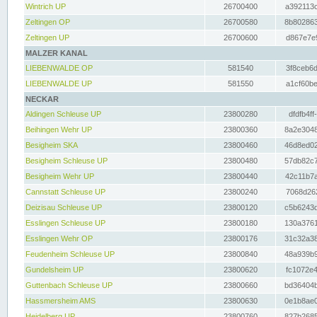
Wintrich UP
26700400
a392113c
Zeltingen OP
26700580
8b802863
Zeltingen UP
26700600
d867e7e9
MALZER KANAL
LIEBENWALDE OP
581540
3f8ceb6d
LIEBENWALDE UP
581550
a1cf60be
NECKAR
Aldingen Schleuse UP
23800280
dfdfb4ff
Beihingen Wehr UP
23800360
8a2e3048
Besigheim SKA
23800460
46d8ed02
Besigheim Schleuse UP
23800480
57db82c7
Besigheim Wehr UP
23800440
42c11b7a
Cannstatt Schleuse UP
23800240
7068d262
Deizisau Schleuse UP
23800120
c5b6243d
Esslingen Schleuse UP
23800180
130a3761
Esslingen Wehr OP
23800176
31c32a38
Feudenheim Schleuse UP
23800840
48a939b9
Gundelsheim UP
23800620
fc1072e4
Guttenbach Schleuse UP
23800660
bd36404b
Hassmersheim AMS
23800630
0e1b8ae0
Heidelberg UP
23800760
827b2685