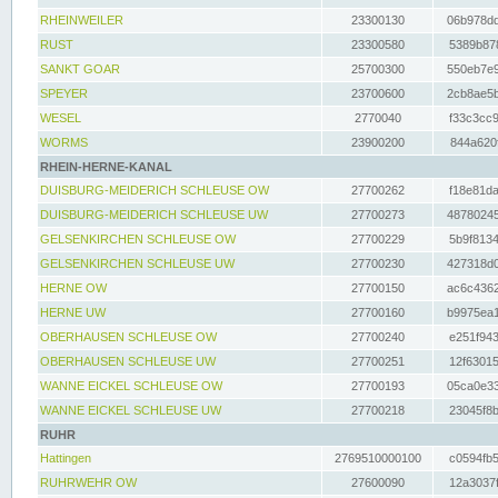
RHEINWEILER
23300130
06b978dd
RUST
23300580
5389b878
SANKT GOAR
25700300
550eb7e9
SPEYER
23700600
2cb8ae5b
WESEL
2770040
f33c3cc9
WORMS
23900200
844a620f
RHEIN-HERNE-KANAL
DUISBURG-MEIDERICH SCHLEUSE OW
27700262
f18e81da
DUISBURG-MEIDERICH SCHLEUSE UW
27700273
48780245
GELSENKIRCHEN SCHLEUSE OW
27700229
5b9f8134
GELSENKIRCHEN SCHLEUSE UW
27700230
427318d0
HERNE OW
27700150
ac6c4362
HERNE UW
27700160
b9975ea1
OBERHAUSEN SCHLEUSE OW
27700240
e251f943
OBERHAUSEN SCHLEUSE UW
27700251
12f63015
WANNE EICKEL SCHLEUSE OW
27700193
05ca0e33
WANNE EICKEL SCHLEUSE UW
27700218
23045f8b
RUHR
Hattingen
2769510000100
c0594fb5
RUHRWEHR OW
27600090
12a3037f