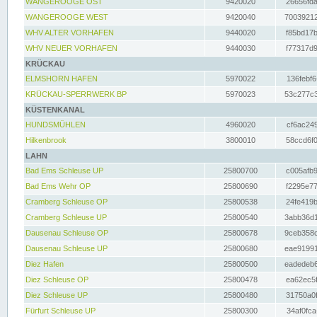
WANGEROOGE OST
9420020
26656fda
WANGEROOGE WEST
9420040
70039212
WHV ALTER VORHAFEN
9440020
f85bd17b
WHV NEUER VORHAFEN
9440030
f77317d9
KRÜCKAU
ELMSHORN HAFEN
5970022
136febf6
KRÜCKAU-SPERRWERK BP
5970023
53c277c3
KÜSTENKANAL
HUNDSMÜHLEN
4960020
cf6ac249
Hilkenbrook
3800010
58ccd6f0
LAHN
Bad Ems Schleuse UP
25800700
c005afb9
Bad Ems Wehr OP
25800690
f2295e77
Cramberg Schleuse OP
25800538
24fe419b
Cramberg Schleuse UP
25800540
3abb36d1
Dausenau Schleuse OP
25800678
9ceb358c
Dausenau Schleuse UP
25800680
eae91991
Diez Hafen
25800500
eadedeb6
Diez Schleuse OP
25800478
ea62ec5f
Diez Schleuse UP
25800480
31750a0f
Fürfurt Schleuse UP
25800300
34af0fca