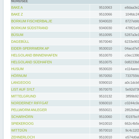
NORDSEE
BAKE A
9510063
e8daa3e2
BAKE Z
9510066
104fdc24
BORKUM FISCHERBALJE
9340020
8727ebfd
BORKUM SÜDSTRAND
9340030
478f21e9
BÜSUM
9510095
5287a3e1
DAGEBÜLL
9570040
6233e901
EIDER-SPERRWERK AP
9530010
04acd7e5
HELGOLAND BINNENHAFEN
9510070
c0ec139b
HELGOLAND SÜDHAFEN
9510075
0d8233b8
HUSUM
9530020
e114aeec
HÖRNUM
9570050
733755fd
LANGEOOG
9390010
a0c1dcb6
LIST AUF SYLT
9570070
5e92d73f
MITTELGRUND
9510132
3ff99b92
NORDERNEY RIFFGAT
9360010
c0244c0e
PELLWORM ANLEGER
9550021
2852b9ab
SCHARHÖRN
9510060
f0197bcf
SPIEKEROOG
9410010
662c4b5e
WITTDÜN
9570010
9c4c11f2
ZEHNERLOCH
9510010
e574d0af