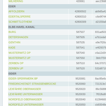
WILHERING
420061
aec23fd6
EDER
AFFOLDERN
42800502
ab9d5a42
EDERTALSPERRE
42800310
c6e9f744
SCHMITTLOTHEIM
42800309
d2155fa6
ELBE-HAVEL-KANAL
BURG
587507
831ad501
DETERSHAGEN
587505
a7b1eda9
GENTHIN
587535
e9e7f20c
KADE
587541
e4f29379
WUSTERWITZ OP
587540
c6a12d34
WUSTERWITZ UP
587550
3bfcf759
ZERBEN OP
587510
64c37072
ZERBEN UP
587520
532d8718
EIDER
EIDER-SPERRWERK BP
9520081
8ac85e6c
FRIEDRICHSTADT STRASSENBRÜCKE
9520060
721313e7
LEXFÄHRE OBERWASSER
9520020
86c5688f
LEXFÄHRE UNTERWASSER
9520030
7f01fbd8
NORDFELD OBERWASSER
9520040
61394669
NORDFELD UNTERWASSER
9520050
cb93548e