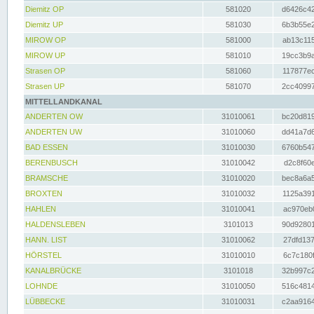
Diemitz OP
581020
d6426c42
Diemitz UP
581030
6b3b55e2
MIROW OP
581000
ab13c115
MIROW UP
581010
19cc3b9a
Strasen OP
581060
117877ec
Strasen UP
581070
2cc40997
MITTELLANDKANAL
ANDERTEN OW
31010061
bc20d819
ANDERTEN UW
31010060
dd41a7d6
BAD ESSEN
31010030
6760b547
BERENBUSCH
31010042
d2c8f60e
BRAMSCHE
31010020
bec8a6a5
BROXTEN
31010032
1125a391
HAHLEN
31010041
ac970eb0
HALDENSLEBEN
3101013
90d92801
HANN. LIST
31010062
27dfd137
HÖRSTEL
31010010
6c7c180f
KANALBRÜCKE
3101018
32b997c2
LOHNDE
31010050
516c4814
LÜBBECKE
31010031
c2aa9164