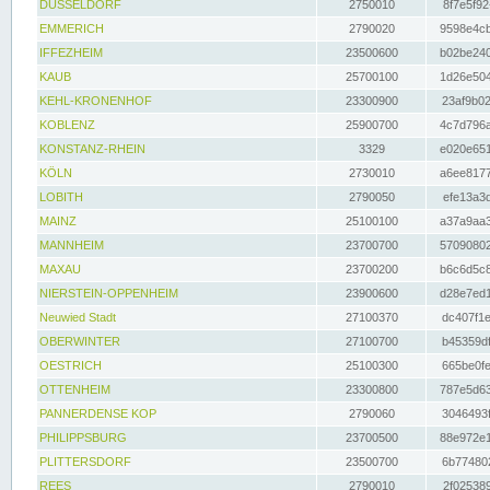
DÜSSELDORF
2750010
8f7e5f92
EMMERICH
2790020
9598e4cb
IFFEZHEIM
23500600
b02be240
KAUB
25700100
1d26e504
KEHL-KRONENHOF
23300900
23af9b02
KOBLENZ
25900700
4c7d796a
KONSTANZ-RHEIN
3329
e020e651
KÖLN
2730010
a6ee8177
LOBITH
2790050
efe13a3d
MAINZ
25100100
a37a9aa3
MANNHEIM
23700700
57090802
MAXAU
23700200
b6c6d5c8
NIERSTEIN-OPPENHEIM
23900600
d28e7ed1
Neuwied Stadt
27100370
dc407f1e
OBERWINTER
27100700
b45359df
OESTRICH
25100300
665be0fe
OTTENHEIM
23300800
787e5d63
PANNERDENSE KOP
2790060
3046493f
PHILIPPSBURG
23700500
88e972e1
PLITTERSDORF
23500700
6b774802
REES
2790010
2f025389