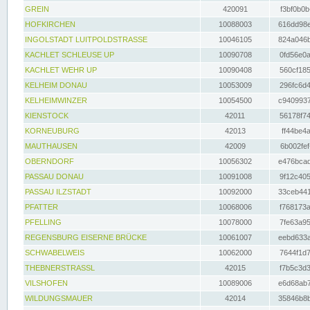
GREIN
420091
f3bf0b0b
HOFKIRCHEN
10088003
616dd98e
INGOLSTADT LUITPOLDSTRASSE
10046105
824a046b
KACHLET SCHLEUSE UP
10090708
0fd56e0a
KACHLET WEHR UP
10090408
560cf185
KELHEIM DONAU
10053009
296fc6d4
KELHEIMWINZER
10054500
c9409937
KIENSTOCK
42011
56178f74
KORNEUBURG
42013
ff44be4a
MAUTHAUSEN
42009
6b002fef
OBERNDORF
10056302
e476bcad
PASSAU DONAU
10091008
9f12c405
PASSAU ILZSTADT
10092000
33ceb441
PFATTER
10068006
f768173a
PFELLING
10078000
7fe63a95
REGENSBURG EISERNE BRÜCKE
10061007
eebd633a
SCHWABELWEIS
10062000
7644f1d7
THEBNERSTRASSL
42015
f7b5c3d3
VILSHOFEN
10089006
e6d68ab7
WILDUNGSMAUER
42014
35846b8b