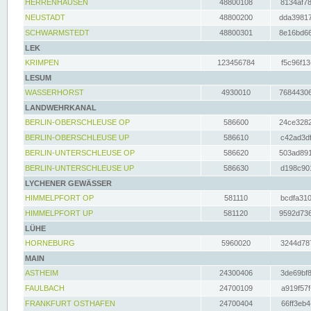
HERRENHAUSEN
48800108
8134af78
NEUSTADT
48800200
dda39817
SCHWARMSTEDT
48800301
8e16bd66
LEK
KRIMPEN
123456784
f5c96f13
LESUM
WASSERHORST
4930010
76844306
LANDWEHRKANAL
BERLIN-OBERSCHLEUSE OP
586600
24ce3282
BERLIN-OBERSCHLEUSE UP
586610
c42ad3df
BERLIN-UNTERSCHLEUSE OP
586620
503ad891
BERLIN-UNTERSCHLEUSE UP
586630
d198c901
LYCHENER GEWÄSSER
HIMMELPFORT OP
581110
bcdfa310
HIMMELPFORT UP
581120
9592d736
LÜHE
HORNEBURG
5960020
3244d787
MAIN
ASTHEIM
24300406
3de69bf8
FAULBACH
24700109
a919f57f
FRANKFURT OSTHAFEN
24700404
66ff3eb4