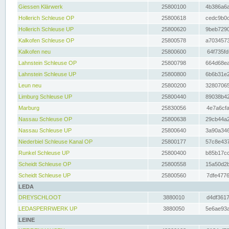
Giessen Klärwerk
25800100
4b386a6a
Hollerich Schleuse OP
25800618
cedc9b0c
Hollerich Schleuse UP
25800620
9beb7290
Kalkofen Schleuse OP
25800578
a7034573
Kalkofen neu
25800600
64f735fd
Lahnstein Schleuse OP
25800798
664d68ea
Lahnstein Schleuse UP
25800800
6b6b31e2
Leun neu
25800200
32807065
Limburg Schleuse UP
25800440
89038b42
Marburg
25830056
4e7a6cfa
Nassau Schleuse OP
25800638
29cb44a2
Nassau Schleuse UP
25800640
3a90a346
Niederbiel Schleuse Kanal OP
25800177
57c8e437
Runkel Schleuse UP
25800400
b85b17cc
Scheidt Schleuse OP
25800558
15a50d2b
Scheidt Schleuse UP
25800560
7dfe4776
LEDA
DREYSCHLOOT
3880010
d4df3617
LEDASPERRWERK UP
3880050
5e6ae93a
LEINE