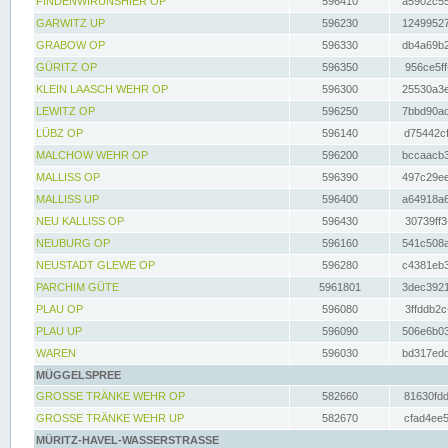
FINDENWIRUNSHIER OP
596410
a5902c55
GARWITZ UP
596230
12499527
GRABOW OP
596330
db4a69b2
GÜRITZ OP
596350
956ce5ff
KLEIN LAASCH WEHR OP
596300
25530a3e
LEWITZ OP
596250
7bbd90ad
LÜBZ OP
596140
d75442cf
MALCHOW WEHR OP
596200
bccaacb3
MALLISS OP
596390
497c29ee
MALLISS UP
596400
a64918a6
NEU KALLISS OP
596430
30739ff3
NEUBURG OP
596160
541c508a
NEUSTADT GLEWE OP
596280
c4381eb3
PARCHIM GÜTE
5961801
3dec3921
PLAU OP
596080
3ffddb2c
PLAU UP
596090
506e6b03
WAREN
596030
bd317edd
MÜGGELSPREE
GROSSE TRÄNKE WEHR OP
582660
81630fdd
GROSSE TRÄNKE WEHR UP
582670
cfad4ee5
MÜRITZ-HAVEL-WASSERSTRASSE