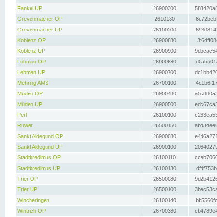
Fankel UP
26900300
583420a8
Grevenmacher OP
2610180
6e72bebf
Grevenmacher UP
26100200
69308142
Koblenz OP
26900880
3f64ff08
Koblenz UP
26900900
9dbcac54
Lehmen OP
26900680
d0abe01a
Lehmen UP
26900700
dc1bb420
Mehring AMS
26700100
4c1b6f17
Müden OP
26900480
a5c880a3
Müden UP
26900500
edc67ca3
Perl
26100100
c263ea53
Ruwer
26500150
abd34ee6
Sankt Aldegund OP
26900080
e4d6a271
Sankt Aldegund UP
26900100
20640279
Stadtbredimus OP
26100110
cceb7060
Stadtbredimus UP
26100130
dfdf753b
Trier OP
26500080
9d2b4126
Trier UP
26500100
3bec53ca
Wincheringen
26100140
bb5560fc
Wintrich OP
26700380
cb4789e4