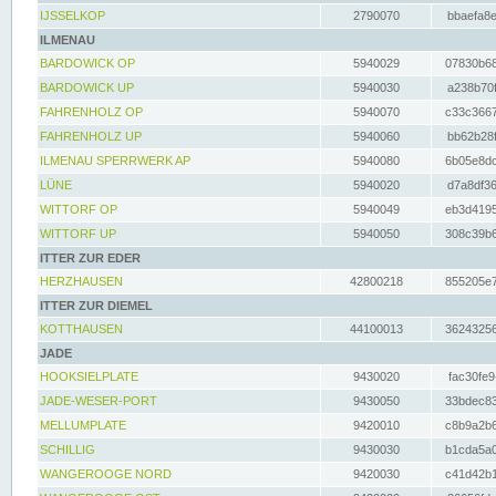
IJSSELKOP
2790070
bbaefa8e
ILMENAU
BARDOWICK OP
5940029
07830b68
BARDOWICK UP
5940030
a238b70f
FAHRENHOLZ OP
5940070
c33c3667
FAHRENHOLZ UP
5940060
bb62b28f
ILMENAU SPERRWERK AP
5940080
6b05e8dc
LÜNE
5940020
d7a8df36
WITTORF OP
5940049
eb3d4195
WITTORF UP
5940050
308c39b6
ITTER ZUR EDER
HERZHAUSEN
42800218
855205e7
ITTER ZUR DIEMEL
KOTTHAUSEN
44100013
36243256
JADE
HOOKSIELPLATE
9430020
fac30fe9
JADE-WESER-PORT
9430050
33bdec83
MELLUMPLATE
9420010
c8b9a2b6
SCHILLIG
9430030
b1cda5a0
WANGEROOGE NORD
9420030
c41d42b1