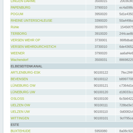
LINGEN-DARME
3500015
200363fc
PAPENBURG
3790010
ec4a598d
POGUM
3950020
5d1e4350
RHEINE UNTERSCHLEUSE
3390020
50a449ba
Rühle
3500070
15456f75
TERBORG
3910020
244cae8b
VERSEN WEHR OP
3730001
86f8dbab
VERSEN WEHRDURCHSTICH
3730010
6de43652
WEENER
3790020
aa6af4e6
Wachendorf
3500031
88698229
ELBESEITENKANAL
ARTLENBURG-ESK
90100122
7fec2f4f
BEVENSEN
90100112
b8997708
LÜNEBURG OW
90100121
c7364d1e
LÜNEBURG UW
90100120
d18033cd
OSLOSS
90100100
6c5b6422
UELZEN OW
90100111
728bd3e3
UELZEN UW
90100110
0d0082cf
WITTINGEN
90100101
9cf795ce
ESTE
BUXTEHUDE
5950080
8a08c920