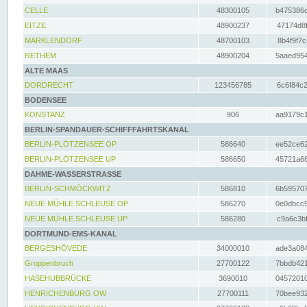
CELLE
48300105
b475386c
EITZE
48900237
47174d8f
MARKLENDORF
48700103
8b4f9f7c
RETHEM
48900204
5aaed954
ALTE MAAS
DORDRECHT
123456785
6c6f84c2
BODENSEE
KONSTANZ
906
aa9179c1
BERLIN-SPANDAUER-SCHIFFFAHRTSKANAL
BERLIN-PLÖTZENSEE OP
586640
ee52ce62
BERLIN-PLÖTZENSEE UP
586650
45721a68
DAHME-WASSERSTRASSE
BERLIN-SCHMÖCKWITZ
586810
6b595707
NEUE MÜHLE SCHLEUSE OP
586270
0e0dbcc9
NEUE MÜHLE SCHLEUSE UP
586280
c9a6c3bf
DORTMUND-EMS-KANAL
BERGESHÖVEDE
34000010
ade3a084
Groppenbruch
27700122
7bbdb421
HASEHUBBRÜCKE
3690010
04572010
HENRICHENBURG OW
27700111
70bee932