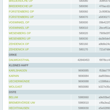
BREDEREICHE OP
580080
308f5979
BREDEREICHE UP
580090
470acd2a
FÜRSTENBERG OP
580060
2c95f83d
FÜRSTENBERG UP
580070
a5830277
VOßWINKEL OP
580000
09b422f7
VOßWINKEL UP
580010
2bcef51a
WESENBERG OP
580020
7909d3f7
WESENBERG UP
580030
da3b5de9
ZEHDENICK OP
580160
a9b8e24c
ZEHDENICK UP
580170
721d7dbf
ORKE
DALWIGKSTHAL
42840453
f0f78cc4
KLEINES HAFF
KARLSHAGEN
9690085
f53bb77f
KARNIN
9690084
da893bbd
UECKERMÜNDE
9690088
c1588dcc
WOLGAST
9650080
b327e35c
OSTE
BELUM
5980060
a9e93be0
BREMERVÖRDE UW
5980010
cf8a3ea2
HECHTHAUSEN
5980030
e5e02890