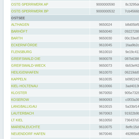
OSTE-SPERRWERK AP
9000000590
8c3295dc
OSTE-SPERRWERK BP
9000000532
7cb4566b
OSTSEE
ALTHAGEN
9650024
b8d05bf9
BARHÖFT
9650040
09227288
BARTH
9650030
00c33ed9
ECKERNFÖRDE
9610045
1faa9b2c
FLENSBURG
9610010
9e19c411
GREIFSWALD OIE
9690078
087b6386
GREIFSWALD-WIECK
9650073
6b53ef42
HEILIGENHAFEN
9610070
06219dd9
KAPPELN
9610035
b09f2243
KIEL-HOLTENAU
9610066
3ad4013f
KLOSTER
9670050
905e7328
KOSEROW
9690093
c0f33a36
LANGBALLIGAU
9610015
5a33bf14
LAUTERBACH
9670063
91922b9b
LT KIEL
9610050
736437d7
MARIENLEUCHTE
9610075
8effc15d
NEUENDORF HAFEN
9670046
492f85b8