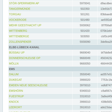
STÖR-SPERRWERK AP
5970041
d9acdbec
TANGERMÜNDE
502350
13e91b77
TORGAU
501261
83bbaedb
VOCKERODE
501480
ae93f2a5
WEHR GEESTHACHT UP
5930062
0f7f58a8
WITTENBERG
501420
070b1eb4
WITTENBERGE
503050
cbf3cd49
ZOLLENSPIEKER
5930090
3de8ea26
ELBE-LÜBECK-KANAL
BÜSSAU UP
9669040
bf7bb8e8
DONNERSCHLEUSE OP
9660049
45634232
MÖLLN
9660050
46644438
EMS
DALUM
3550040
ad357e52
DUKEGAT
3990020
7753c1fa
EMDEN NEUE SEESCHLEUSE
3970010
edfdf747
EMSHÖRN
9340010
c8af067c
FUESTRUP
3310010
3a8ed45f
KNOCK
3990010
438b565e
LEERORT
3910010
abb23dad