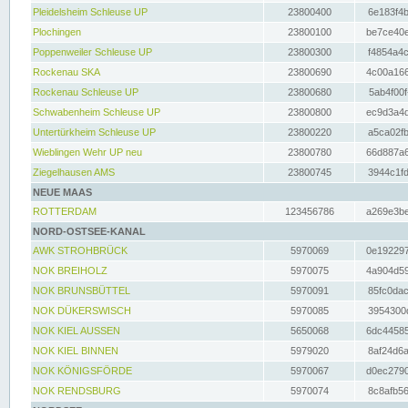
Pleidelsheim Schleuse UP
23800400
6e183f4b
Plochingen
23800100
be7ce40e
Poppenweiler Schleuse UP
23800300
f4854a4c
Rockenau SKA
23800690
4c00a166
Rockenau Schleuse UP
23800680
5ab4f00f
Schwabenheim Schleuse UP
23800800
ec9d3a4d
Untertürkheim Schleuse UP
23800220
a5ca02fb
Wieblingen Wehr UP neu
23800780
66d887a6
Ziegelhausen AMS
23800745
3944c1fd
NEUE MAAS
ROTTERDAM
123456786
a269e3be
NORD-OSTSEE-KANAL
AWK STROHBRÜCK
5970069
0e192297
NOK BREIHOLZ
5970075
4a904d59
NOK BRUNSBÜTTEL
5970091
85fc0dac
NOK DÜKERSWISCH
5970085
3954300d
NOK KIEL AUSSEN
5650068
6dc44585
NOK KIEL BINNEN
5979020
8af24d6a
NOK KÖNIGSFÖRDE
5970067
d0ec2790
NOK RENDSBURG
5970074
8c8afb56