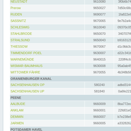
NEUSTADT
9610080
3f0b6b74
Prerow
9650027
7d50c68c
RUDEN
9690077
1fa822e6
SASSNITZ
9670065
9e7b2a4d
SCHLESWIG
9610040
09370c05
STAHLBRODE
9650070
340707f4
STRALSUND
9650043
b9163121
THIESSOW
9670067
d1c9bb3c
TIMMENDORF POEL
9630007
d22c341b
WARNEMÜNDE
9640015
220ff4c6
WISMAR-BAUMHAUS
9630008
95a0ab45
WITTOWER FÄHRE
9670055
4b348b56
ORANIENBURGER KANAL
SACHSENHAUSEN OP
580240
adbd3144
SACHSENHAUSEN UP
581840
0a6fe221
PEENE
AALBUDE
9660009
8ba772ed
ANKLAM
9660001
22fd01e0
DEMMIN
9660007
b7e238e8
JARMEN
9660005
a3328262
POTSDAMER HAVEL