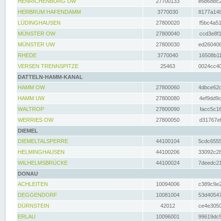
HENRICHENBURG UW
27700133
e6b68bc2
HERBRUM HAFENDAMM
3770030
8177a148
LÜDINGHAUSEN
27800020
f5bc4a51
MÜNSTER OW
27800040
ccd3e8f1
MÜNSTER UW
27800030
ed260406
RHEDE
3770040
16508b11
VERSEN TRENNSPITZE
25463
0024cc40
DATTELN-HAMM-KANAL
HAMM OW
27800060
4dbce62d
HAMM UW
27800080
4ef9dd9c
WALTROP
27800090
facc5c16
WERRIES OW
27800050
d31767ef
DIEMEL
DIEMELTALSPERRE
44100104
5cdc6555
HELMINGHAUSEN
44100206
33092c28
WILHELMSBRÜCKE
44100024
7deedc21
DONAU
ACHLEITEN
10094006
c389c9e2
DEGGENDORF
10081004
53d40547
DÜRNSTEIN
42012
ce4e3050
ERLAU
10096001
99619dc5