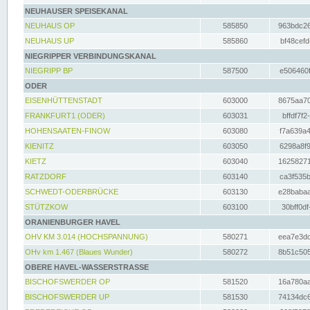
NEUHAUSER SPEISEKANAL
NEUHAUS OP
585850
963bdc26
NEUHAUS UP
585860
bf48cefd
NIEGRIPPER VERBINDUNGSKANAL
NIEGRIPP BP
587500
e506460f
ODER
EISENHÜTTENSTADT
603000
8675aa70
FRANKFURT1 (ODER)
603031
bffdf7f2
HOHENSAATEN-FINOW
603080
f7a639a4
KIENITZ
603050
6298a8f9
KIETZ
603040
16258271
RATZDORF
603140
ca3f535b
SCHWEDT-ODERBRÜCKE
603130
e28babaa
STÜTZKOW
603100
30bff0df
ORANIENBURGER HAVEL
OHV KM 3.014 (HOCHSPANNUNG)
580271
eea7e3dc
OHv km 1.467 (Blaues Wunder)
580272
8b51c505
OBERE HAVEL-WASSERSTRASSE
BISCHOFSWERDER OP
581520
16a780aa
BISCHOFSWERDER UP
581530
74134dc6