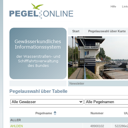
Hilfe
Link
Start
Pegelauswahl über Karte
Newsletter
Pegelauswahl über Tabelle
Pegelname
Nummer
UU
ALLER
AHLDEN
48900102
522286e2