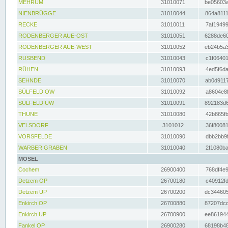
MEHRUM
31010071
be05603a
NIENBRÜGGE
31010044
864a8111
RECKE
31010011
7af19499
RODENBERGER AUE-OST
31010051
6288de60
RODENBERGER AUE-WEST
31010052
eb24b5a3
RUSBEND
31010043
c1f06401
RÜHEN
31010093
4ed5f6da
SEHNDE
31010070
ab0d9117
SÜLFELD OW
31010092
a8604e8f
SÜLFELD UW
31010091
892183d6
THUNE
31010080
42b865fb
VELSDORF
3101012
36f80081
VORSFELDE
31010090
dbb2bb9f
WARBER GRABEN
31010040
2f1080ba
MOSEL
Cochem
26900400
768df4e9
Detzem OP
26700180
c40912fd
Detzem UP
26700200
dc344605
Enkirch OP
26700880
87207dcd
Enkirch UP
26700900
ee861944
Fankel OP
26900280
68198b48