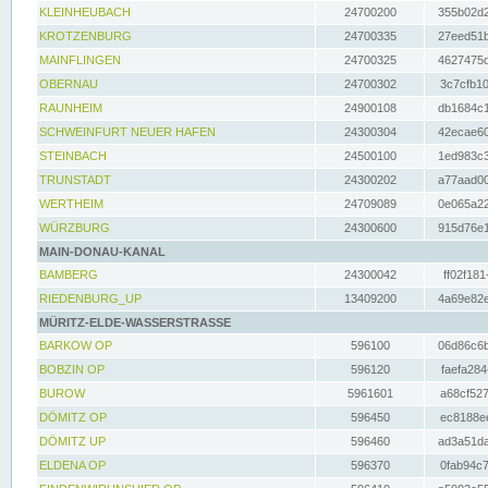
KLEINHEUBACH
24700200
355b02d2
KROTZENBURG
24700335
27eed51b
MAINFLINGEN
24700325
4627475d
OBERNAU
24700302
3c7cfb10
RAUNHEIM
24900108
db1684c1
SCHWEINFURT NEUER HAFEN
24300304
42ecae60
STEINBACH
24500100
1ed983c3
TRUNSTADT
24300202
a77aad00
WERTHEIM
24709089
0e065a22
WÜRZBURG
24300600
915d76e1
MAIN-DONAU-KANAL
BAMBERG
24300042
ff02f181
RIEDENBURG_UP
13409200
4a69e82e
MÜRITZ-ELDE-WASSERSTRASSE
BARKOW OP
596100
06d86c6b
BOBZIN OP
596120
faefa284
BUROW
5961601
a68cf527
DÖMITZ OP
596450
ec8188ee
DÖMITZ UP
596460
ad3a51da
ELDENA OP
596370
0fab94c7