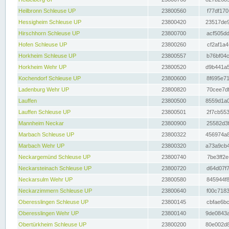
Heilbronn Schleuse UP
23800560
f77df170
Hessigheim Schleuse UP
23800420
23517de9
Hirschhorn Schleuse UP
23800700
acf505dd
Hofen Schleuse UP
23800260
cf2af1a4
Horkheim Schleuse UP
23800557
b76bf04c
Horkheim Wehr UP
23800520
d9b441a5
Kochendorf Schleuse UP
23800600
8f695e71
Ladenburg Wehr UP
23800820
70cee7df
Lauffen
23800500
8559d1a0
Lauffen Schleuse UP
23800501
2f7cb553
Mannheim Neckar
23800900
25582d3f
Marbach Schleuse UP
23800322
456974a8
Marbach Wehr UP
23800320
a73a9cb4
Neckargemünd Schleuse UP
23800740
7be3ff2e
Neckarsteinach Schleuse UP
23800720
d64d07f7
Neckarsulm Wehr UP
23800580
845944f8
Neckarzimmern Schleuse UP
23800640
f00c7183
Oberesslingen Schleuse UP
23800145
cbfae6bc
Oberesslingen Wehr UP
23800140
9de0843a
Obertürkheim Schleuse UP
23800200
80e002d8