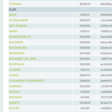
TÖNNING
9520070
00e386ac
ELBE
AKEN
502010
094b96e5
ALTENGAMME
5930070
2ee12b9a
ARTLENBURG
5930050
b3492c68
BARBY
502070
939f82ec
BLANKENESE UF
5952065
bacb459b
BLECKEDE
5930020
6aa1cd8e
BOIZENBURG
5930033
33e0bce0
BROKDORF
5970050
610ab204
BRUNSBÜTTEL MPM
5970094
d4f5f719
BUNTHAUS
5952020
ae1b91d0
COSWIG
501470
1ce53a59
CRANZ
5950070
e6b42536
CUXHAVEN STEUBENHÖFT
5990020
aad49293
DAMNATZ
5910030
c233674f
DESSAU
502000
1edc5fa4
DRESDEN
501060
70272185
DÖMITZ
5910025
6e3ea719
ELSTER
501390
c093b557