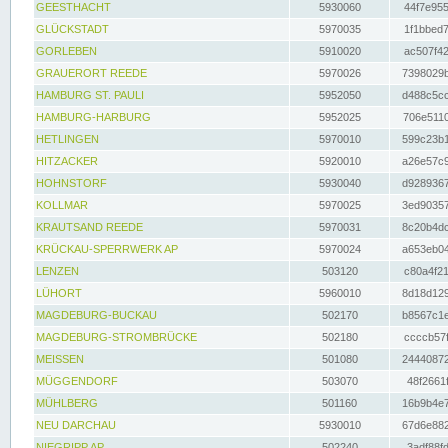
GEESTHACHT
5930060
44f7e955
GLÜCKSTADT
5970035
1f1bbed7
GORLEBEN
5910020
ac507f42
GRAUERORT REEDE
5970026
7398029b
HAMBURG ST. PAULI
5952050
d488c5cc
HAMBURG-HARBURG
5952025
706e5110
HETLINGEN
5970010
599c23b1
HITZACKER
5920010
a26e57c9
HOHNSTORF
5930040
d9289367
KOLLMAR
5970025
3ed90357
KRAUTSAND REEDE
5970031
8c20b4dc
KRÜCKAU-SPERRWERK AP
5970024
a653eb04
LENZEN
503120
c80a4f21
LÜHORT
5960010
8d18d129
MAGDEBURG-BUCKAU
502170
b8567c1e
MAGDEBURG-STROMBRÜCKE
502180
ccccb57f
MEISSEN
501080
24440872
MÜGGENDORF
503070
48f2661f
MÜHLBERG
501160
16b9b4e7
NEU DARCHAU
5930010
67d6e882
NIEGRIPP AP
502240
3adf88fd