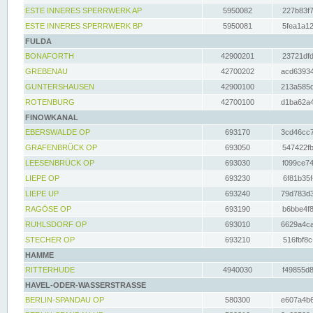
ESTE INNERES SPERRWERK AP
5950082
227b83f7
ESTE INNERES SPERRWERK BP
5950081
5fea1a12
FULDA
BONAFORTH
42900201
23721dfd
GREBENAU
42700202
acd63934
GUNTERSHAUSEN
42900100
213a585d
ROTENBURG
42700100
d1ba62a4
FINOWKANAL
EBERSWALDE OP
693170
3cd46cc7
GRAFENBRÜCK OP
693050
547422fb
LEESENBRÜCK OP
693030
f099ce74
LIEPE OP
693230
6f81b35f
LIEPE UP
693240
79d783d3
RAGÖSE OP
693190
b6bbe4f8
RUHLSDORF OP
693010
6629a4ca
STECHER OP
693210
516fbf8c
HAMME
RITTERHUDE
4940030
f49855d8
HAVEL-ODER-WASSERSTRASSE
BERLIN-SPANDAU OP
580300
e607a4b6