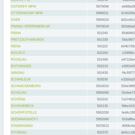
OSTERIFF MPM
5970096
eb90bd3f
OTTERNDORF MPM
5990011
5140295e
OVER
5950010
b02ce5c0
PINNAU-SPERRWERK AP
5970019
391bbba5
PIRNA
501040
85d686f1
PRETZSCH-MAUKEN
501330
f3dc8f07
RIESA
501110
b04b739d
ROGÄTZ
502250
133f0f6c
ROSSLAU
501490
e97116a4
ROTHENSEE
502210
e30f2e83
SANDAU
502430
f4c55f77
SCHARLEUK
503030
e32b0a28
SCHNACKENBURG
5910010
550e3885
SCHULAU
5950090
f3c6ee73
SCHÖNA
501010
7cb7461b
SCHÖNEBECK
502130
90bcb315
SCHÖPFSTELLE
5952030
fed4c295
SEEMANNSHÖFT
5952060
816affba
STADERSAND
5970013
80f0fc4d
STORKAU
502370
de4cc1db