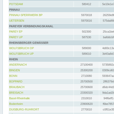
POTSDAM
580412
5e10e1e7
PINNAU
PINNAU-SPERRWERK BP
5970018
26259e8f
UETERSEN
5970016
575da86f
PAREYER VERBINDUNGSKANAL
PAREY EP
502300
25ca1bef
PAREY UP
587530
bafddcbf
RHEINSBERGER GEWÄSSER
WOLFSBRUCH OP
589000
4d00c13e
WOLFSBRUCH UP
589010
3d43a8d7
RHEIN
ANDERNACH
27100400
5735892a
BINGEN
25300200
0309cd61
BONN
2710080
593647aa
BOPPARD
25700500
2ff6379d
BRAUBACH
25700600
d6dc44d1
BREISACH
23300320
9da1ad2b
Basel-Rheinhalle
2310010
94f6eff1
Bodenheim
23900620
f6be7857
DUISBURG-RUHRORT
2770010
c0f51e35