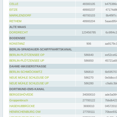
CELLE
48300105
b475386c
EITZE
48900237
47174d8f
MARKLENDORF
48700103
8b4f9f7c
RETHEM
48900204
5aaed954
ALTE MAAS
DORDRECHT
123456785
6c6f84c2
BODENSEE
KONSTANZ
906
aa9179c1
BERLIN-SPANDAUER-SCHIFFFAHRTSKANAL
BERLIN-PLÖTZENSEE OP
586640
ee52ce62
BERLIN-PLÖTZENSEE UP
586650
45721a68
DAHME-WASSERSTRASSE
BERLIN-SCHMÖCKWITZ
586810
6b595707
NEUE MÜHLE SCHLEUSE OP
586270
0e0dbcc9
NEUE MÜHLE SCHLEUSE UP
586280
c9a6c3bf
DORTMUND-EMS-KANAL
BERGESHÖVEDE
34000010
ade3a084
Groppenbruch
27700122
7bbdb421
HASEHUBBRÜCKE
3690010
04572010
HENRICHENBURG OW
27700111
70bee932