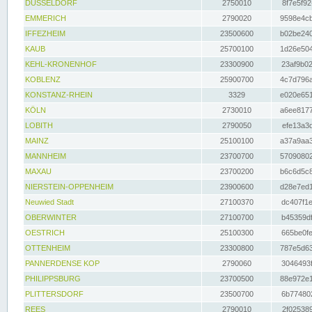
DÜSSELDORF
2750010
8f7e5f92
EMMERICH
2790020
9598e4cb
IFFEZHEIM
23500600
b02be240
KAUB
25700100
1d26e504
KEHL-KRONENHOF
23300900
23af9b02
KOBLENZ
25900700
4c7d796a
KONSTANZ-RHEIN
3329
e020e651
KÖLN
2730010
a6ee8177
LOBITH
2790050
efe13a3d
MAINZ
25100100
a37a9aa3
MANNHEIM
23700700
57090802
MAXAU
23700200
b6c6d5c8
NIERSTEIN-OPPENHEIM
23900600
d28e7ed1
Neuwied Stadt
27100370
dc407f1e
OBERWINTER
27100700
b45359df
OESTRICH
25100300
665be0fe
OTTENHEIM
23300800
787e5d63
PANNERDENSE KOP
2790060
3046493f
PHILIPPSBURG
23700500
88e972e1
PLITTERSDORF
23500700
6b774802
REES
2790010
2f025389