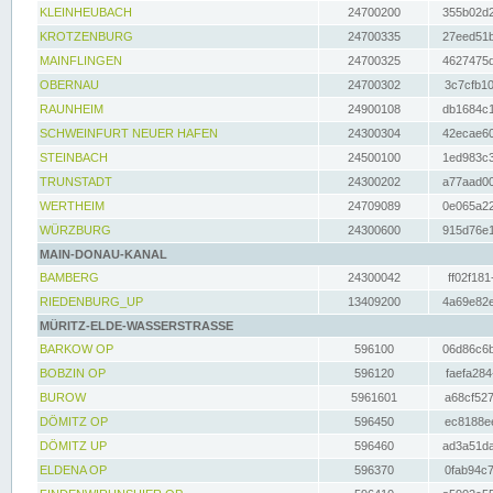
KLEINHEUBACH
24700200
355b02d2
KROTZENBURG
24700335
27eed51b
MAINFLINGEN
24700325
4627475d
OBERNAU
24700302
3c7cfb10
RAUNHEIM
24900108
db1684c1
SCHWEINFURT NEUER HAFEN
24300304
42ecae60
STEINBACH
24500100
1ed983c3
TRUNSTADT
24300202
a77aad00
WERTHEIM
24709089
0e065a22
WÜRZBURG
24300600
915d76e1
MAIN-DONAU-KANAL
BAMBERG
24300042
ff02f181
RIEDENBURG_UP
13409200
4a69e82e
MÜRITZ-ELDE-WASSERSTRASSE
BARKOW OP
596100
06d86c6b
BOBZIN OP
596120
faefa284
BUROW
5961601
a68cf527
DÖMITZ OP
596450
ec8188ee
DÖMITZ UP
596460
ad3a51da
ELDENA OP
596370
0fab94c7