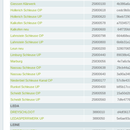
Giessen Klärwerk
25800100
4b386a6a
Hollerich Schleuse OP
25800618
cedc9b0c
Hollerich Schleuse UP
25800620
9beb7290
Kalkofen Schleuse OP
25800578
a7034573
Kalkofen neu
25800600
64f735fd
Lahnstein Schleuse OP
25800798
664d68ea
Lahnstein Schleuse UP
25800800
6b6b31e2
Leun neu
25800200
32807065
Limburg Schleuse UP
25800440
89038b42
Marburg
25830056
4e7a6cfa
Nassau Schleuse OP
25800638
29cb44a2
Nassau Schleuse UP
25800640
3a90a346
Niederbiel Schleuse Kanal OP
25800177
57c8e437
Runkel Schleuse UP
25800400
b85b17cc
Scheidt Schleuse OP
25800558
15a50d2b
Scheidt Schleuse UP
25800560
7dfe4776
LEDA
DREYSCHLOOT
3880010
d4df3617
LEDASPERRWERK UP
3880050
5e6ae93a
LEINE