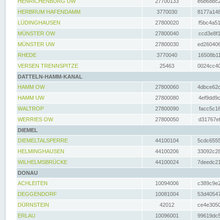
HENRICHENBURG UW
27700133
e6b68bc2
HERBRUM HAFENDAMM
3770030
8177a148
LÜDINGHAUSEN
27800020
f5bc4a51
MÜNSTER OW
27800040
ccd3e8f1
MÜNSTER UW
27800030
ed260406
RHEDE
3770040
16508b11
VERSEN TRENNSPITZE
25463
0024cc40
DATTELN-HAMM-KANAL
HAMM OW
27800060
4dbce62d
HAMM UW
27800080
4ef9dd9c
WALTROP
27800090
facc5c16
WERRIES OW
27800050
d31767ef
DIEMEL
DIEMELTALSPERRE
44100104
5cdc6555
HELMINGHAUSEN
44100206
33092c28
WILHELMSBRÜCKE
44100024
7deedc21
DONAU
ACHLEITEN
10094006
c389c9e2
DEGGENDORF
10081004
53d40547
DÜRNSTEIN
42012
ce4e3050
ERLAU
10096001
99619dc5