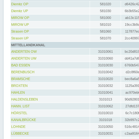
Diemitz OP
581020
d6426c42
Diemitz UP
581030
6b3b55e2
MIROW OP
581000
ab13c115
MIROW UP
581010
19cc3b9a
Strasen OP
581060
117877ec
Strasen UP
581070
2cc40997
MITTELLANDKANAL
ANDERTEN OW
31010061
bc20d819
ANDERTEN UW
31010060
dd41a7d6
BAD ESSEN
31010030
6760b547
BERENBUSCH
31010042
d2c8f60e
BRAMSCHE
31010020
bec8a6a5
BROXTEN
31010032
1125a391
HAHLEN
31010041
ac970eb0
HALDENSLEBEN
3101013
90d92801
HANN. LIST
31010062
27dfd137
HÖRSTEL
31010010
6c7c180f
KANALBRÜCKE
3101018
32b997c2
LOHNDE
31010050
516c4814
LÜBBECKE
31010031
c2aa9164