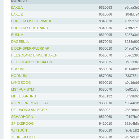
NORDSEE
BAKE A
9510063
e8daa3e2
BAKE Z
9510066
104fdc24
BORKUM FISCHERBALJE
9340020
8727ebfd
BORKUM SÜDSTRAND
9340030
478f21e9
BÜSUM
9510095
5287a3e1
DAGEBÜLL
9570040
6233e901
EIDER-SPERRWERK AP
9530010
04acd7e5
HELGOLAND BINNENHAFEN
9510070
c0ec139b
HELGOLAND SÜDHAFEN
9510075
0d8233b8
HUSUM
9530020
e114aeec
HÖRNUM
9570050
733755fd
LANGEOOG
9390010
a0c1dcb6
LIST AUF SYLT
9570070
5e92d73f
MITTELGRUND
9510132
3ff99b92
NORDERNEY RIFFGAT
9360010
c0244c0e
PELLWORM ANLEGER
9550021
2852b9ab
SCHARHÖRN
9510060
f0197bcf
SPIEKEROOG
9410010
662c4b5e
WITTDÜN
9570010
9c4c11f2
ZEHNERLOCH
9510010
e574d0af