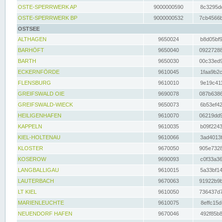
OSTE-SPERRWERK AP
9000000590
8c3295dc
OSTE-SPERRWERK BP
9000000532
7cb4566b
OSTSEE
ALTHAGEN
9650024
b8d05bf9
BARHÖFT
9650040
09227288
BARTH
9650030
00c33ed9
ECKERNFÖRDE
9610045
1faa9b2c
FLENSBURG
9610010
9e19c411
GREIFSWALD OIE
9690078
087b6386
GREIFSWALD-WIECK
9650073
6b53ef42
HEILIGENHAFEN
9610070
06219dd9
KAPPELN
9610035
b09f2243
KIEL-HOLTENAU
9610066
3ad4013f
KLOSTER
9670050
905e7328
KOSEROW
9690093
c0f33a36
LANGBALLIGAU
9610015
5a33bf14
LAUTERBACH
9670063
91922b9b
LT KIEL
9610050
736437d7
MARIENLEUCHTE
9610075
8effc15d
NEUENDORF HAFEN
9670046
492f85b8