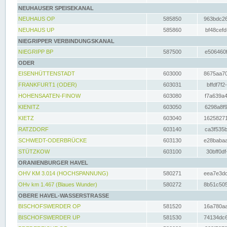
NEUHAUSER SPEISEKANAL
NEUHAUS OP
585850
963bdc26
NEUHAUS UP
585860
bf48cefd
NIEGRIPPER VERBINDUNGSKANAL
NIEGRIPP BP
587500
e506460f
ODER
EISENHÜTTENSTADT
603000
8675aa70
FRANKFURT1 (ODER)
603031
bffdf7f2
HOHENSAATEN-FINOW
603080
f7a639a4
KIENITZ
603050
6298a8f9
KIETZ
603040
16258271
RATZDORF
603140
ca3f535b
SCHWEDT-ODERBRÜCKE
603130
e28babaa
STÜTZKOW
603100
30bff0df
ORANIENBURGER HAVEL
OHV KM 3.014 (HOCHSPANNUNG)
580271
eea7e3dc
OHv km 1.467 (Blaues Wunder)
580272
8b51c505
OBERE HAVEL-WASSERSTRASSE
BISCHOFSWERDER OP
581520
16a780aa
BISCHOFSWERDER UP
581530
74134dc6