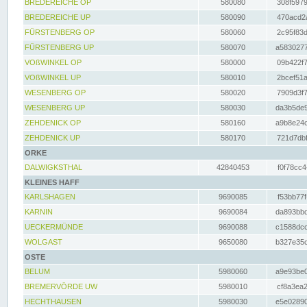
BREDEREICHE OP
580080
308f5979
BREDEREICHE UP
580090
470acd2a
FÜRSTENBERG OP
580060
2c95f83d
FÜRSTENBERG UP
580070
a5830277
VOßWINKEL OP
580000
09b422f7
VOßWINKEL UP
580010
2bcef51a
WESENBERG OP
580020
7909d3f7
WESENBERG UP
580030
da3b5de9
ZEHDENICK OP
580160
a9b8e24c
ZEHDENICK UP
580170
721d7dbf
ORKE
DALWIGKSTHAL
42840453
f0f78cc4
KLEINES HAFF
KARLSHAGEN
9690085
f53bb77f
KARNIN
9690084
da893bbd
UECKERMÜNDE
9690088
c1588dcc
WOLGAST
9650080
b327e35c
OSTE
BELUM
5980060
a9e93be0
BREMERVÖRDE UW
5980010
cf8a3ea2
HECHTHAUSEN
5980030
e5e02890