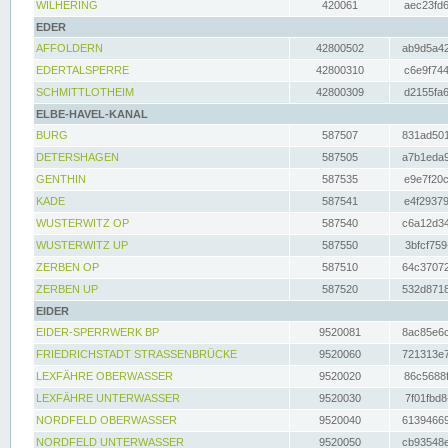
WILHERING
420061
aec23fd6
EDER
AFFOLDERN
42800502
ab9d5a42
EDERTALSPERRE
42800310
c6e9f744
SCHMITTLOTHEIM
42800309
d2155fa6
ELBE-HAVEL-KANAL
BURG
587507
831ad501
DETERSHAGEN
587505
a7b1eda9
GENTHIN
587535
e9e7f20c
KADE
587541
e4f29379
WUSTERWITZ OP
587540
c6a12d34
WUSTERWITZ UP
587550
3bfcf759
ZERBEN OP
587510
64c37072
ZERBEN UP
587520
532d8718
EIDER
EIDER-SPERRWERK BP
9520081
8ac85e6c
FRIEDRICHSTADT STRASSENBRÜCKE
9520060
721313e7
LEXFÄHRE OBERWASSER
9520020
86c5688f
LEXFÄHRE UNTERWASSER
9520030
7f01fbd8
NORDFELD OBERWASSER
9520040
61394669
NORDFELD UNTERWASSER
9520050
cb93548e