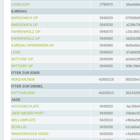
IJSSELKOP
2790070
bbaefa8e
ILMENAU
BARDOWICK OP
5940029
07830b68
BARDOWICK UP
5940030
a238b70f
FAHRENHOLZ OP
5940070
c33c3667
FAHRENHOLZ UP
5940060
bb62b28f
ILMENAU SPERRWERK AP
5940080
6b05e8dc
LÜNE
5940020
d7a8df36
WITTORF OP
5940049
eb3d4195
WITTORF UP
5940050
308c39b6
ITTER ZUR EDER
HERZHAUSEN
42800218
855205e7
ITTER ZUR DIEMEL
KOTTHAUSEN
44100013
36243256
JADE
HOOKSIELPLATE
9430020
fac30fe9
JADE-WESER-PORT
9430050
33bdec83
MELLUMPLATE
9420010
c8b9a2b6
SCHILLIG
9430030
b1cda5a0
WANGEROOGE NORD
9420030
c41d42b1