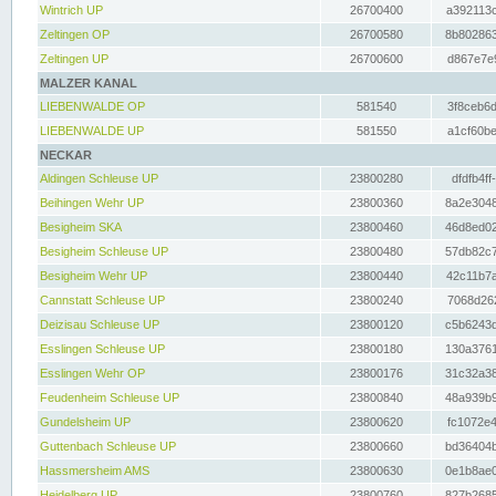
Wintrich UP
26700400
a392113c
Zeltingen OP
26700580
8b802863
Zeltingen UP
26700600
d867e7e9
MALZER KANAL
LIEBENWALDE OP
581540
3f8ceb6d
LIEBENWALDE UP
581550
a1cf60be
NECKAR
Aldingen Schleuse UP
23800280
dfdfb4ff
Beihingen Wehr UP
23800360
8a2e3048
Besigheim SKA
23800460
46d8ed02
Besigheim Schleuse UP
23800480
57db82c7
Besigheim Wehr UP
23800440
42c11b7a
Cannstatt Schleuse UP
23800240
7068d262
Deizisau Schleuse UP
23800120
c5b6243d
Esslingen Schleuse UP
23800180
130a3761
Esslingen Wehr OP
23800176
31c32a38
Feudenheim Schleuse UP
23800840
48a939b9
Gundelsheim UP
23800620
fc1072e4
Guttenbach Schleuse UP
23800660
bd36404b
Hassmersheim AMS
23800630
0e1b8ae0
Heidelberg UP
23800760
827b2685