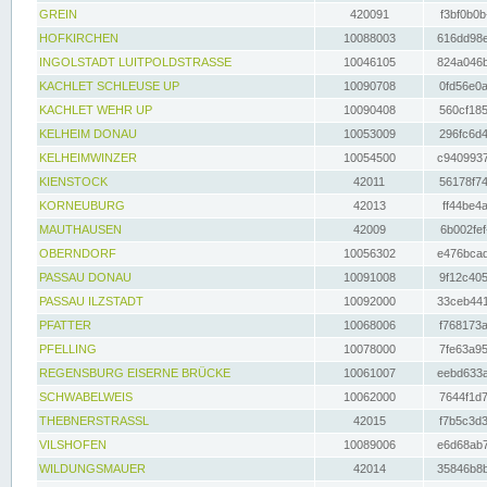
GREIN
420091
f3bf0b0b
HOFKIRCHEN
10088003
616dd98e
INGOLSTADT LUITPOLDSTRASSE
10046105
824a046b
KACHLET SCHLEUSE UP
10090708
0fd56e0a
KACHLET WEHR UP
10090408
560cf185
KELHEIM DONAU
10053009
296fc6d4
KELHEIMWINZER
10054500
c9409937
KIENSTOCK
42011
56178f74
KORNEUBURG
42013
ff44be4a
MAUTHAUSEN
42009
6b002fef
OBERNDORF
10056302
e476bcad
PASSAU DONAU
10091008
9f12c405
PASSAU ILZSTADT
10092000
33ceb441
PFATTER
10068006
f768173a
PFELLING
10078000
7fe63a95
REGENSBURG EISERNE BRÜCKE
10061007
eebd633a
SCHWABELWEIS
10062000
7644f1d7
THEBNERSTRASSL
42015
f7b5c3d3
VILSHOFEN
10089006
e6d68ab7
WILDUNGSMAUER
42014
35846b8b