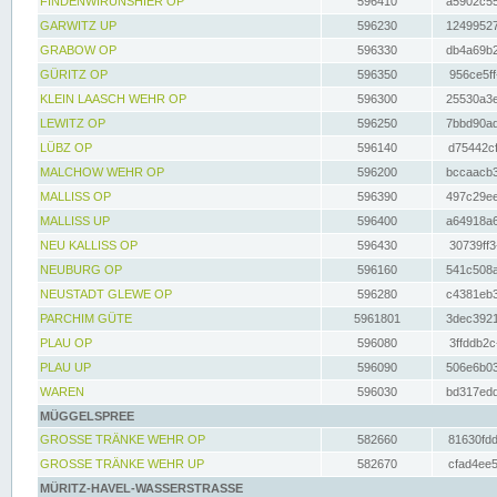
FINDENWIRUNSHIER OP
596410
a5902c55
GARWITZ UP
596230
12499527
GRABOW OP
596330
db4a69b2
GÜRITZ OP
596350
956ce5ff
KLEIN LAASCH WEHR OP
596300
25530a3e
LEWITZ OP
596250
7bbd90ad
LÜBZ OP
596140
d75442cf
MALCHOW WEHR OP
596200
bccaacb3
MALLISS OP
596390
497c29ee
MALLISS UP
596400
a64918a6
NEU KALLISS OP
596430
30739ff3
NEUBURG OP
596160
541c508a
NEUSTADT GLEWE OP
596280
c4381eb3
PARCHIM GÜTE
5961801
3dec3921
PLAU OP
596080
3ffddb2c
PLAU UP
596090
506e6b03
WAREN
596030
bd317edd
MÜGGELSPREE
GROSSE TRÄNKE WEHR OP
582660
81630fdd
GROSSE TRÄNKE WEHR UP
582670
cfad4ee5
MÜRITZ-HAVEL-WASSERSTRASSE