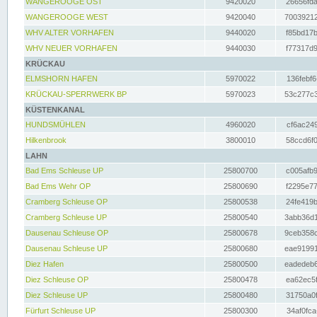
WANGEROOGE OST
9420020
26656fda
WANGEROOGE WEST
9420040
70039212
WHV ALTER VORHAFEN
9440020
f85bd17b
WHV NEUER VORHAFEN
9440030
f77317d9
KRÜCKAU
ELMSHORN HAFEN
5970022
136febf6
KRÜCKAU-SPERRWERK BP
5970023
53c277c3
KÜSTENKANAL
HUNDSMÜHLEN
4960020
cf6ac249
Hilkenbrook
3800010
58ccd6f0
LAHN
Bad Ems Schleuse UP
25800700
c005afb9
Bad Ems Wehr OP
25800690
f2295e77
Cramberg Schleuse OP
25800538
24fe419b
Cramberg Schleuse UP
25800540
3abb36d1
Dausenau Schleuse OP
25800678
9ceb358c
Dausenau Schleuse UP
25800680
eae91991
Diez Hafen
25800500
eadedeb6
Diez Schleuse OP
25800478
ea62ec5f
Diez Schleuse UP
25800480
31750a0f
Fürfurt Schleuse UP
25800300
34af0fca