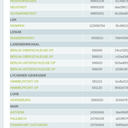
HERRENHAUSEN
48800108
8134af78
NEUSTADT
48800200
dda39817
SCHWARMSTEDT
48800301
8e16bd66
LEK
KRIMPEN
123456784
f5c96f13
LESUM
WASSERHORST
4930010
76844306
LANDWEHRKANAL
BERLIN-OBERSCHLEUSE OP
586600
24ce3282
BERLIN-OBERSCHLEUSE UP
586610
c42ad3df
BERLIN-UNTERSCHLEUSE OP
586620
503ad891
BERLIN-UNTERSCHLEUSE UP
586630
d198c901
LYCHENER GEWÄSSER
HIMMELPFORT OP
581110
bcdfa310
HIMMELPFORT UP
581120
9592d736
LÜHE
HORNEBURG
5960020
3244d787
MAIN
ASTHEIM
24300406
3de69bf8
FAULBACH
24700109
a919f57f
FRANKFURT OSTHAFEN
24700404
66ff3eb4