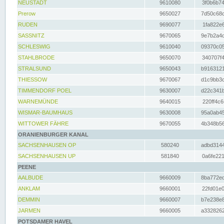
NEUSTADT
9610080
3f0b6b74
Prerow
9650027
7d50c68c
RUDEN
9690077
1fa822e6
SASSNITZ
9670065
9e7b2a4d
SCHLESWIG
9610040
09370c05
STAHLBRODE
9650070
340707f4
STRALSUND
9650043
b9163121
THIESSOW
9670067
d1c9bb3c
TIMMENDORF POEL
9630007
d22c341b
WARNEMÜNDE
9640015
220ff4c6
WISMAR-BAUMHAUS
9630008
95a0ab45
WITTOWER FÄHRE
9670055
4b348b56
ORANIENBURGER KANAL
SACHSENHAUSEN OP
580240
adbd3144
SACHSENHAUSEN UP
581840
0a6fe221
PEENE
AALBUDE
9660009
8ba772ed
ANKLAM
9660001
22fd01e0
DEMMIN
9660007
b7e238e8
JARMEN
9660005
a3328262
POTSDAMER HAVEL