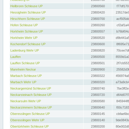
Heilbronn Schleuse UP
23800560
f77df170
Hessigheim Schleuse UP
23800420
23517de9
Hirschhorn Schleuse UP
23800700
acf505dd
Hofen Schleuse UP
23800260
cf2af1a4
Horkheim Schleuse UP
23800557
b76bf04c
Horkheim Wehr UP
23800520
d9b441a5
Kochendorf Schleuse UP
23800600
8f695e71
Ladenburg Wehr UP
23800820
70cee7df
Lauffen
23800500
8559d1a0
Lauffen Schleuse UP
23800501
2f7cb553
Mannheim Neckar
23800900
25582d3f
Marbach Schleuse UP
23800322
456974a8
Marbach Wehr UP
23800320
a73a9cb4
Neckargemünd Schleuse UP
23800740
7be3ff2e
Neckarsteinach Schleuse UP
23800720
d64d07f7
Neckarsulm Wehr UP
23800580
845944f8
Neckarzimmern Schleuse UP
23800640
f00c7183
Oberesslingen Schleuse UP
23800145
cbfae6bc
Oberesslingen Wehr UP
23800140
9de0843a
Obertürkheim Schleuse UP
23800200
80e002d8