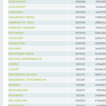
GEESTHACHT
5930060
44f7e955
GLÜCKSTADT
5970035
1f1bbed7
GORLEBEN
5910020
ac507f42
GRAUERORT REEDE
5970026
7398029b
HAMBURG ST. PAULI
5952050
d488c5cc
HAMBURG-HARBURG
5952025
706e5110
HETLINGEN
5970010
599c23b1
HITZACKER
5920010
a26e57c9
HOHNSTORF
5930040
d9289367
KOLLMAR
5970025
3ed90357
KRAUTSAND REEDE
5970031
8c20b4dc
KRÜCKAU-SPERRWERK AP
5970024
a653eb04
LENZEN
503120
c80a4f21
LÜHORT
5960010
8d18d129
MAGDEBURG-BUCKAU
502170
b8567c1e
MAGDEBURG-STROMBRÜCKE
502180
ccccb57f
MEISSEN
501080
24440872
MÜGGENDORF
503070
48f2661f
MÜHLBERG
501160
16b9b4e7
NEU DARCHAU
5930010
67d6e882
NIEGRIPP AP
502240
3adf88fd