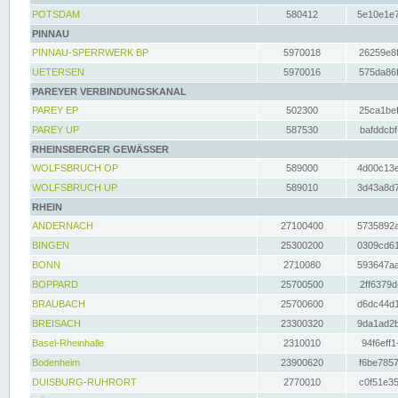
POTSDAM
580412
5e10e1e7
PINNAU
PINNAU-SPERRWERK BP
5970018
26259e8f
UETERSEN
5970016
575da86f
PAREYER VERBINDUNGSKANAL
PAREY EP
502300
25ca1bef
PAREY UP
587530
bafddcbf
RHEINSBERGER GEWÄSSER
WOLFSBRUCH OP
589000
4d00c13e
WOLFSBRUCH UP
589010
3d43a8d7
RHEIN
ANDERNACH
27100400
5735892a
BINGEN
25300200
0309cd61
BONN
2710080
593647aa
BOPPARD
25700500
2ff6379d
BRAUBACH
25700600
d6dc44d1
BREISACH
23300320
9da1ad2b
Basel-Rheinhalle
2310010
94f6eff1
Bodenheim
23900620
f6be7857
DUISBURG-RUHRORT
2770010
c0f51e35