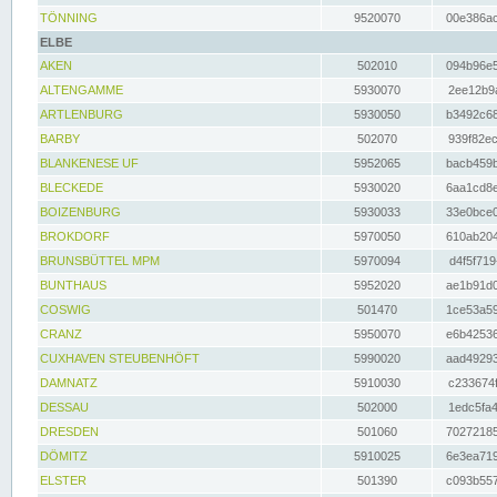
TÖNNING
9520070
00e386ac
ELBE
AKEN
502010
094b96e5
ALTENGAMME
5930070
2ee12b9a
ARTLENBURG
5930050
b3492c68
BARBY
502070
939f82ec
BLANKENESE UF
5952065
bacb459b
BLECKEDE
5930020
6aa1cd8e
BOIZENBURG
5930033
33e0bce0
BROKDORF
5970050
610ab204
BRUNSBÜTTEL MPM
5970094
d4f5f719
BUNTHAUS
5952020
ae1b91d0
COSWIG
501470
1ce53a59
CRANZ
5950070
e6b42536
CUXHAVEN STEUBENHÖFT
5990020
aad49293
DAMNATZ
5910030
c233674f
DESSAU
502000
1edc5fa4
DRESDEN
501060
70272185
DÖMITZ
5910025
6e3ea719
ELSTER
501390
c093b557