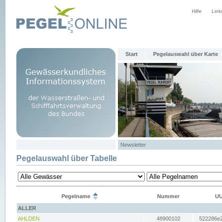
Hilfe
Link
Start
Pegelauswahl über Karte
Newsletter
Pegelauswahl über Tabelle
Pegelname
Nummer
UU
ALLER
AHLDEN
48900102
522286e2