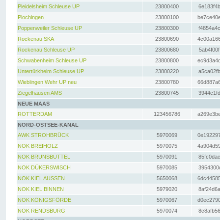
Pleidelsheim Schleuse UP
23800400
6e183f4b
Plochingen
23800100
be7ce40e
Poppenweiler Schleuse UP
23800300
f4854a4c
Rockenau SKA
23800690
4c00a166
Rockenau Schleuse UP
23800680
5ab4f00f
Schwabenheim Schleuse UP
23800800
ec9d3a4d
Untertürkheim Schleuse UP
23800220
a5ca02fb
Wieblingen Wehr UP neu
23800780
66d887a6
Ziegelhausen AMS
23800745
3944c1fd
NEUE MAAS
ROTTERDAM
123456786
a269e3be
NORD-OSTSEE-KANAL
AWK STROHBRÜCK
5970069
0e192297
NOK BREIHOLZ
5970075
4a904d59
NOK BRUNSBÜTTEL
5970091
85fc0dac
NOK DÜKERSWISCH
5970085
3954300d
NOK KIEL AUSSEN
5650068
6dc44585
NOK KIEL BINNEN
5979020
8af24d6a
NOK KÖNIGSFÖRDE
5970067
d0ec2790
NOK RENDSBURG
5970074
8c8afb56