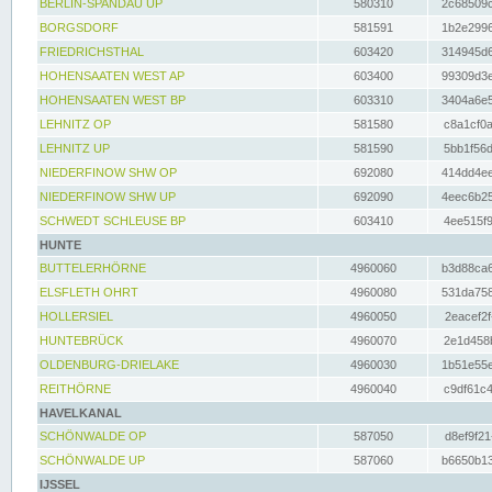
BERLIN-SPANDAU UP
580310
2c68509c
BORGSDORF
581591
1b2e2996
FRIEDRICHSTHAL
603420
314945d6
HOHENSAATEN WEST AP
603400
99309d3e
HOHENSAATEN WEST BP
603310
3404a6e5
LEHNITZ OP
581580
c8a1cf0a
LEHNITZ UP
581590
5bb1f56d
NIEDERFINOW SHW OP
692080
414dd4ee
NIEDERFINOW SHW UP
692090
4eec6b25
SCHWEDT SCHLEUSE BP
603410
4ee515f9
HUNTE
BUTTELERHÖRNE
4960060
b3d88ca6
ELSFLETH OHRT
4960080
531da758
HOLLERSIEL
4960050
2eacef2f
HUNTEBRÜCK
4960070
2e1d458b
OLDENBURG-DRIELAKE
4960030
1b51e55e
REITHÖRNE
4960040
c9df61c4
HAVELKANAL
SCHÖNWALDE OP
587050
d8ef9f21
SCHÖNWALDE UP
587060
b6650b13
IJSSEL