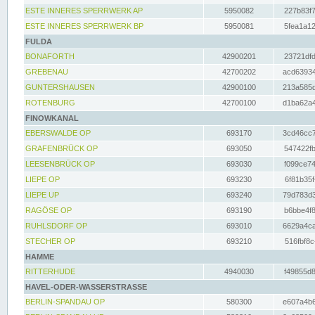
ESTE INNERES SPERRWERK AP
5950082
227b83f7
ESTE INNERES SPERRWERK BP
5950081
5fea1a12
FULDA
BONAFORTH
42900201
23721dfd
GREBENAU
42700202
acd63934
GUNTERSHAUSEN
42900100
213a585d
ROTENBURG
42700100
d1ba62a4
FINOWKANAL
EBERSWALDE OP
693170
3cd46cc7
GRAFENBRÜCK OP
693050
547422fb
LEESENBRÜCK OP
693030
f099ce74
LIEPE OP
693230
6f81b35f
LIEPE UP
693240
79d783d3
RAGÖSE OP
693190
b6bbe4f8
RUHLSDORF OP
693010
6629a4ca
STECHER OP
693210
516fbf8c
HAMME
RITTERHUDE
4940030
f49855d8
HAVEL-ODER-WASSERSTRASSE
BERLIN-SPANDAU OP
580300
e607a4b6