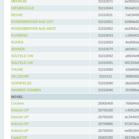
MEHRUM
31010071
be05603a
NIENBRÜGGE
31010044
864a8111
RECKE
31010011
7af19499
RODENBERGER AUE-OST
31010051
6288de60
RODENBERGER AUE-WEST
31010052
eb24b5a3
RUSBEND
31010043
c1f06401
RÜHEN
31010093
4ed5f6da
SEHNDE
31010070
ab0d9117
SÜLFELD OW
31010092
a8604e8f
SÜLFELD UW
31010091
892183d6
THUNE
31010080
42b865fb
VELSDORF
3101012
36f80081
VORSFELDE
31010090
dbb2bb9f
WARBER GRABEN
31010040
2f1080ba
MOSEL
Cochem
26900400
768df4e9
Detzem OP
26700180
c40912fd
Detzem UP
26700200
dc344605
Enkirch OP
26700880
87207dcd
Enkirch UP
26700900
ee861944
Fankel OP
26900280
68198b48