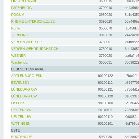
LINGEN-DARME
3500015
200363fc
PAPENBURG
3790010
ec4a598d
POGUM
3950020
5d1e4350
RHEINE UNTERSCHLEUSE
3390020
50a449ba
Rühle
3500070
15456f75
TERBORG
3910020
244cae8b
VERSEN WEHR OP
3730001
86f8dbab
VERSEN WEHRDURCHSTICH
3730010
6de43652
WEENER
3790020
aa6af4e6
Wachendorf
3500031
88698229
ELBESEITENKANAL
ARTLENBURG-ESK
90100122
7fec2f4f
BEVENSEN
90100112
b8997708
LÜNEBURG OW
90100121
c7364d1e
LÜNEBURG UW
90100120
d18033cd
OSLOSS
90100100
6c5b6422
UELZEN OW
90100111
728bd3e3
UELZEN UW
90100110
0d0082cf
WITTINGEN
90100101
9cf795ce
ESTE
BUXTEHUDE
5950080
8a08c920