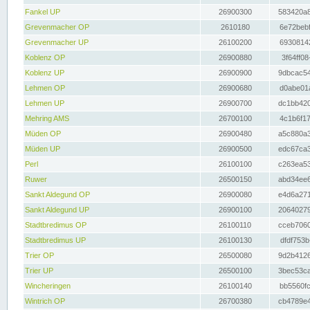
Fankel UP
26900300
583420a8
Grevenmacher OP
2610180
6e72bebf
Grevenmacher UP
26100200
69308142
Koblenz OP
26900880
3f64ff08
Koblenz UP
26900900
9dbcac54
Lehmen OP
26900680
d0abe01a
Lehmen UP
26900700
dc1bb420
Mehring AMS
26700100
4c1b6f17
Müden OP
26900480
a5c880a3
Müden UP
26900500
edc67ca3
Perl
26100100
c263ea53
Ruwer
26500150
abd34ee6
Sankt Aldegund OP
26900080
e4d6a271
Sankt Aldegund UP
26900100
20640279
Stadtbredimus OP
26100110
cceb7060
Stadtbredimus UP
26100130
dfdf753b
Trier OP
26500080
9d2b4126
Trier UP
26500100
3bec53ca
Wincheringen
26100140
bb5560fc
Wintrich OP
26700380
cb4789e4