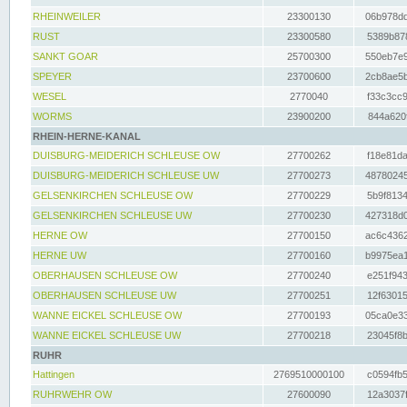
RHEINWEILER
23300130
06b978dd
RUST
23300580
5389b878
SANKT GOAR
25700300
550eb7e9
SPEYER
23700600
2cb8ae5b
WESEL
2770040
f33c3cc9
WORMS
23900200
844a620f
RHEIN-HERNE-KANAL
DUISBURG-MEIDERICH SCHLEUSE OW
27700262
f18e81da
DUISBURG-MEIDERICH SCHLEUSE UW
27700273
48780245
GELSENKIRCHEN SCHLEUSE OW
27700229
5b9f8134
GELSENKIRCHEN SCHLEUSE UW
27700230
427318d0
HERNE OW
27700150
ac6c4362
HERNE UW
27700160
b9975ea1
OBERHAUSEN SCHLEUSE OW
27700240
e251f943
OBERHAUSEN SCHLEUSE UW
27700251
12f63015
WANNE EICKEL SCHLEUSE OW
27700193
05ca0e33
WANNE EICKEL SCHLEUSE UW
27700218
23045f8b
RUHR
Hattingen
2769510000100
c0594fb5
RUHRWEHR OW
27600090
12a3037f