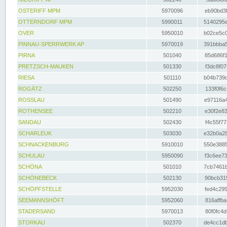
OSTERIFF MPM
5970096
eb90bd3f
OTTERNDORF MPM
5990011
5140295e
OVER
5950010
b02ce5c0
PINNAU-SPERRWERK AP
5970019
391bbba5
PIRNA
501040
85d686f1
PRETZSCH-MAUKEN
501330
f3dc8f07
RIESA
501110
b04b739d
ROGÄTZ
502250
133f0f6c
ROSSLAU
501490
e97116a4
ROTHENSEE
502210
e30f2e83
SANDAU
502430
f4c55f77
SCHARLEUK
503030
e32b0a28
SCHNACKENBURG
5910010
550e3885
SCHULAU
5950090
f3c6ee73
SCHÖNA
501010
7cb7461b
SCHÖNEBECK
502130
90bcb315
SCHÖPFSTELLE
5952030
fed4c295
SEEMANNSHÖFT
5952060
816affba
STADERSAND
5970013
80f0fc4d
STORKAU
502370
de4cc1db