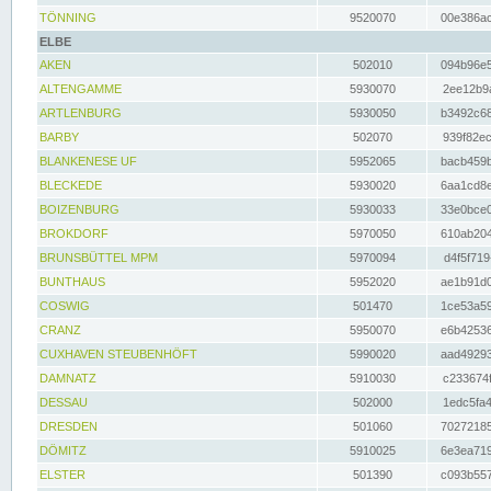
TÖNNING
9520070
00e386ac
ELBE
AKEN
502010
094b96e5
ALTENGAMME
5930070
2ee12b9a
ARTLENBURG
5930050
b3492c68
BARBY
502070
939f82ec
BLANKENESE UF
5952065
bacb459b
BLECKEDE
5930020
6aa1cd8e
BOIZENBURG
5930033
33e0bce0
BROKDORF
5970050
610ab204
BRUNSBÜTTEL MPM
5970094
d4f5f719
BUNTHAUS
5952020
ae1b91d0
COSWIG
501470
1ce53a59
CRANZ
5950070
e6b42536
CUXHAVEN STEUBENHÖFT
5990020
aad49293
DAMNATZ
5910030
c233674f
DESSAU
502000
1edc5fa4
DRESDEN
501060
70272185
DÖMITZ
5910025
6e3ea719
ELSTER
501390
c093b557