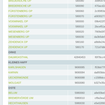
BREDEREICHE OP
580080
308f5979
BREDEREICHE UP
580090
470acd2a
FÜRSTENBERG OP
580060
2c95f83d
FÜRSTENBERG UP
580070
a5830277
VOßWINKEL OP
580000
09b422f7
VOßWINKEL UP
580010
2bcef51a
WESENBERG OP
580020
7909d3f7
WESENBERG UP
580030
da3b5de9
ZEHDENICK OP
580160
a9b8e24c
ZEHDENICK UP
580170
721d7dbf
ORKE
DALWIGKSTHAL
42840453
f0f78cc4
KLEINES HAFF
KARLSHAGEN
9690085
f53bb77f
KARNIN
9690084
da893bbd
UECKERMÜNDE
9690088
c1588dcc
WOLGAST
9650080
b327e35c
OSTE
BELUM
5980060
a9e93be0
BREMERVÖRDE UW
5980010
cf8a3ea2
HECHTHAUSEN
5980030
e5e02890