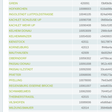
GREIN
420091
f3bf0b0b
HOFKIRCHEN
10088003
616dd98e
INGOLSTADT LUITPOLDSTRASSE
10046105
824a046b
KACHLET SCHLEUSE UP
10090708
0fd56e0a
KACHLET WEHR UP
10090408
560cf185
KELHEIM DONAU
10053009
296fc6d4
KELHEIMWINZER
10054500
c9409937
KIENSTOCK
42011
56178f74
KORNEUBURG
42013
ff44be4a
MAUTHAUSEN
42009
6b002fef
OBERNDORF
10056302
e476bcad
PASSAU DONAU
10091008
9f12c405
PASSAU ILZSTADT
10092000
33ceb441
PFATTER
10068006
f768173a
PFELLING
10078000
7fe63a95
REGENSBURG EISERNE BRÜCKE
10061007
eebd633a
SCHWABELWEIS
10062000
7644f1d7
THEBNERSTRASSL
42015
f7b5c3d3
VILSHOFEN
10089006
e6d68ab7
WILDUNGSMAUER
42014
35846b8b