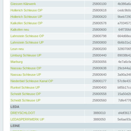
Giessen Klärwerk
25800100
4b386a6a
Hollerich Schleuse OP
25800618
cedc9b0c
Hollerich Schleuse UP
25800620
9beb7290
Kalkofen Schleuse OP
25800578
a7034573
Kalkofen neu
25800600
64f735fd
Lahnstein Schleuse OP
25800798
664d68ea
Lahnstein Schleuse UP
25800800
6b6b31e2
Leun neu
25800200
32807065
Limburg Schleuse UP
25800440
89038b42
Marburg
25830056
4e7a6cfa
Nassau Schleuse OP
25800638
29cb44a2
Nassau Schleuse UP
25800640
3a90a346
Niederbiel Schleuse Kanal OP
25800177
57c8e437
Runkel Schleuse UP
25800400
b85b17cc
Scheidt Schleuse OP
25800558
15a50d2b
Scheidt Schleuse UP
25800560
7dfe4776
LEDA
DREYSCHLOOT
3880010
d4df3617
LEDASPERRWERK UP
3880050
5e6ae93a
LEINE