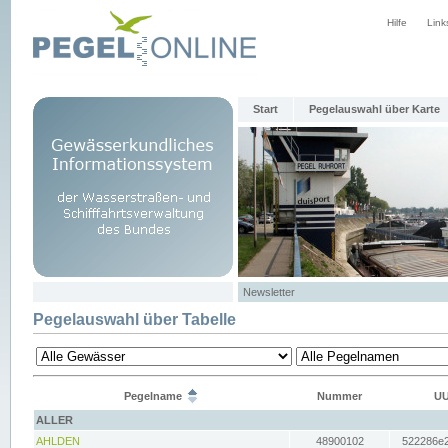
Hilfe
Link
Start
Pegelauswahl über Karte
Newsletter
Pegelauswahl über Tabelle
Pegelname
Nummer
UU
ALLER
AHLDEN
48900102
522286e2