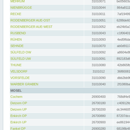
MEHRUM
31010071
be05603a
NIENBRÜGGE
31010044
864a8111
RECKE
31010011
7af19499
RODENBERGER AUE-OST
31010051
6288de60
RODENBERGER AUE-WEST
31010052
eb24b5a3
RUSBEND
31010043
c1f06401
RÜHEN
31010093
4ed5f6da
SEHNDE
31010070
ab0d9117
SÜLFELD OW
31010092
a8604e8f
SÜLFELD UW
31010091
892183d6
THUNE
31010080
42b865fb
VELSDORF
3101012
36f80081
VORSFELDE
31010090
dbb2bb9f
WARBER GRABEN
31010040
2f1080ba
MOSEL
Cochem
26900400
768df4e9
Detzem OP
26700180
c40912fd
Detzem UP
26700200
dc344605
Enkirch OP
26700880
87207dcd
Enkirch UP
26700900
ee861944
Fankel OP
26900280
68198b48