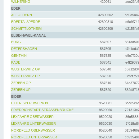
WILHERING
420061
aec23fd6
EDER
AFFOLDERN
42800502
ab9d5a42
EDERTALSPERRE
42800310
c6e9f744
SCHMITTLOTHEIM
42800309
d2155fa6
ELBE-HAVEL-KANAL
BURG
587507
831ad501
DETERSHAGEN
587505
a7b1eda9
GENTHIN
587535
e9e7f20c
KADE
587541
e4f29379
WUSTERWITZ OP
587540
c6a12d34
WUSTERWITZ UP
587550
3bfcf759
ZERBEN OP
587510
64c37072
ZERBEN UP
587520
532d8718
EIDER
EIDER-SPERRWERK BP
9520081
8ac85e6c
FRIEDRICHSTADT STRASSENBRÜCKE
9520060
721313e7
LEXFÄHRE OBERWASSER
9520020
86c5688f
LEXFÄHRE UNTERWASSER
9520030
7f01fbd8
NORDFELD OBERWASSER
9520040
61394669
NORDFELD UNTERWASSER
9520050
cb93548e