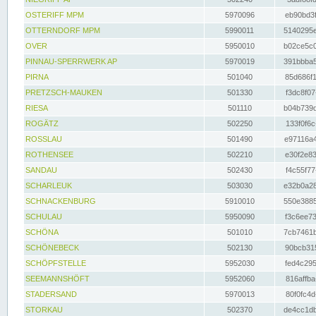
OSTERIFF MPM
5970096
eb90bd3f
OTTERNDORF MPM
5990011
5140295e
OVER
5950010
b02ce5c0
PINNAU-SPERRWERK AP
5970019
391bbba5
PIRNA
501040
85d686f1
PRETZSCH-MAUKEN
501330
f3dc8f07
RIESA
501110
b04b739d
ROGÄTZ
502250
133f0f6c
ROSSLAU
501490
e97116a4
ROTHENSEE
502210
e30f2e83
SANDAU
502430
f4c55f77
SCHARLEUK
503030
e32b0a28
SCHNACKENBURG
5910010
550e3885
SCHULAU
5950090
f3c6ee73
SCHÖNA
501010
7cb7461b
SCHÖNEBECK
502130
90bcb315
SCHÖPFSTELLE
5952030
fed4c295
SEEMANNSHÖFT
5952060
816affba
STADERSAND
5970013
80f0fc4d
STORKAU
502370
de4cc1db