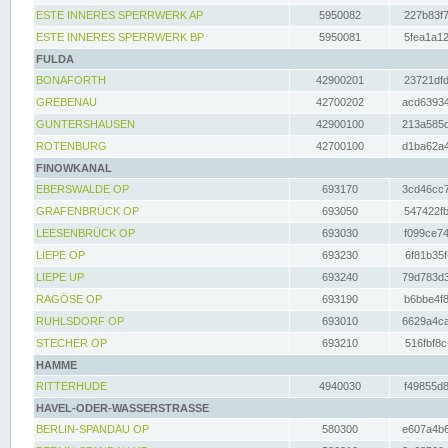
ESTE INNERES SPERRWERK AP
5950082
227b83f7
ESTE INNERES SPERRWERK BP
5950081
5fea1a12
FULDA
BONAFORTH
42900201
23721dfd
GREBENAU
42700202
acd63934
GUNTERSHAUSEN
42900100
213a585d
ROTENBURG
42700100
d1ba62a4
FINOWKANAL
EBERSWALDE OP
693170
3cd46cc7
GRAFENBRÜCK OP
693050
547422fb
LEESENBRÜCK OP
693030
f099ce74
LIEPE OP
693230
6f81b35f
LIEPE UP
693240
79d783d3
RAGÖSE OP
693190
b6bbe4f8
RUHLSDORF OP
693010
6629a4ca
STECHER OP
693210
516fbf8c
HAMME
RITTERHUDE
4940030
f49855d8
HAVEL-ODER-WASSERSTRASSE
BERLIN-SPANDAU OP
580300
e607a4b6