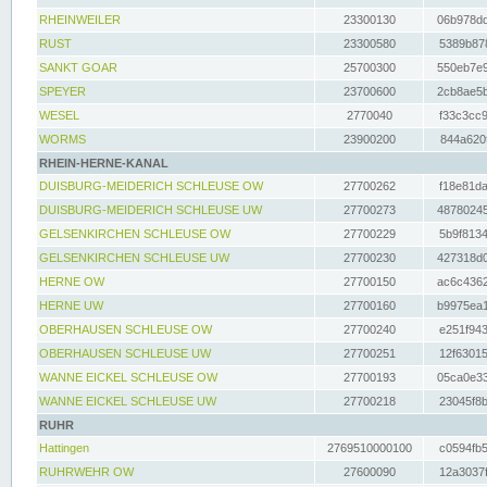
RHEINWEILER
23300130
06b978dd
RUST
23300580
5389b878
SANKT GOAR
25700300
550eb7e9
SPEYER
23700600
2cb8ae5b
WESEL
2770040
f33c3cc9
WORMS
23900200
844a620f
RHEIN-HERNE-KANAL
DUISBURG-MEIDERICH SCHLEUSE OW
27700262
f18e81da
DUISBURG-MEIDERICH SCHLEUSE UW
27700273
48780245
GELSENKIRCHEN SCHLEUSE OW
27700229
5b9f8134
GELSENKIRCHEN SCHLEUSE UW
27700230
427318d0
HERNE OW
27700150
ac6c4362
HERNE UW
27700160
b9975ea1
OBERHAUSEN SCHLEUSE OW
27700240
e251f943
OBERHAUSEN SCHLEUSE UW
27700251
12f63015
WANNE EICKEL SCHLEUSE OW
27700193
05ca0e33
WANNE EICKEL SCHLEUSE UW
27700218
23045f8b
RUHR
Hattingen
2769510000100
c0594fb5
RUHRWEHR OW
27600090
12a3037f