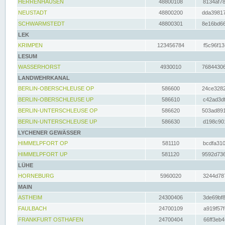
HERRENHAUSEN
48800108
8134af78
NEUSTADT
48800200
dda39817
SCHWARMSTEDT
48800301
8e16bd66
LEK
KRIMPEN
123456784
f5c96f13
LESUM
WASSERHORST
4930010
76844306
LANDWEHRKANAL
BERLIN-OBERSCHLEUSE OP
586600
24ce3282
BERLIN-OBERSCHLEUSE UP
586610
c42ad3df
BERLIN-UNTERSCHLEUSE OP
586620
503ad891
BERLIN-UNTERSCHLEUSE UP
586630
d198c901
LYCHENER GEWÄSSER
HIMMELPFORT OP
581110
bcdfa310
HIMMELPFORT UP
581120
9592d736
LÜHE
HORNEBURG
5960020
3244d787
MAIN
ASTHEIM
24300406
3de69bf8
FAULBACH
24700109
a919f57f
FRANKFURT OSTHAFEN
24700404
66ff3eb4