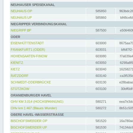
NEUHAUSER SPEISEKANAL
NEUHAUS OP
585850
963bdc26
NEUHAUS UP
585860
bf48cefd
NIEGRIPPER VERBINDUNGSKANAL
NIEGRIPP BP
587500
e506460f
ODER
EISENHÜTTENSTADT
603000
8675aa70
FRANKFURT1 (ODER)
603031
bffdf7f2
HOHENSAATEN-FINOW
603080
f7a639a4
KIENITZ
603050
6298a8f9
KIETZ
603040
16258271
RATZDORF
603140
ca3f535b
SCHWEDT-ODERBRÜCKE
603130
e28babaa
STÜTZKOW
603100
30bff0df
ORANIENBURGER HAVEL
OHV KM 3.014 (HOCHSPANNUNG)
580271
eea7e3dc
OHv km 1.467 (Blaues Wunder)
580272
8b51c505
OBERE HAVEL-WASSERSTRASSE
BISCHOFSWERDER OP
581520
16a780aa
BISCHOFSWERDER UP
581530
74134dc6