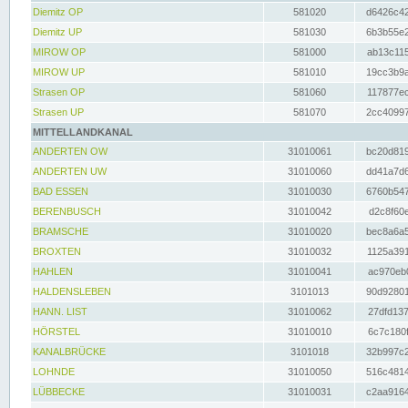
Diemitz OP
581020
d6426c42
Diemitz UP
581030
6b3b55e2
MIROW OP
581000
ab13c115
MIROW UP
581010
19cc3b9a
Strasen OP
581060
117877ec
Strasen UP
581070
2cc40997
MITTELLANDKANAL
ANDERTEN OW
31010061
bc20d819
ANDERTEN UW
31010060
dd41a7d6
BAD ESSEN
31010030
6760b547
BERENBUSCH
31010042
d2c8f60e
BRAMSCHE
31010020
bec8a6a5
BROXTEN
31010032
1125a391
HAHLEN
31010041
ac970eb0
HALDENSLEBEN
3101013
90d92801
HANN. LIST
31010062
27dfd137
HÖRSTEL
31010010
6c7c180f
KANALBRÜCKE
3101018
32b997c2
LOHNDE
31010050
516c4814
LÜBBECKE
31010031
c2aa9164