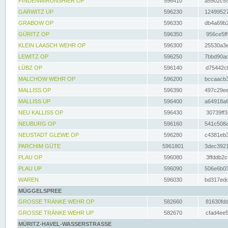
FINDENWIRUNSHIER OP
596410
a5902c55
GARWITZ UP
596230
12499527
GRABOW OP
596330
db4a69b2
GÜRITZ OP
596350
956ce5ff
KLEIN LAASCH WEHR OP
596300
25530a3e
LEWITZ OP
596250
7bbd90ad
LÜBZ OP
596140
d75442cf
MALCHOW WEHR OP
596200
bccaacb3
MALLISS OP
596390
497c29ee
MALLISS UP
596400
a64918a6
NEU KALLISS OP
596430
30739ff3
NEUBURG OP
596160
541c508a
NEUSTADT GLEWE OP
596280
c4381eb3
PARCHIM GÜTE
5961801
3dec3921
PLAU OP
596080
3ffddb2c
PLAU UP
596090
506e6b03
WAREN
596030
bd317edd
MÜGGELSPREE
GROSSE TRÄNKE WEHR OP
582660
81630fdd
GROSSE TRÄNKE WEHR UP
582670
cfad4ee5
MÜRITZ-HAVEL-WASSERSTRASSE