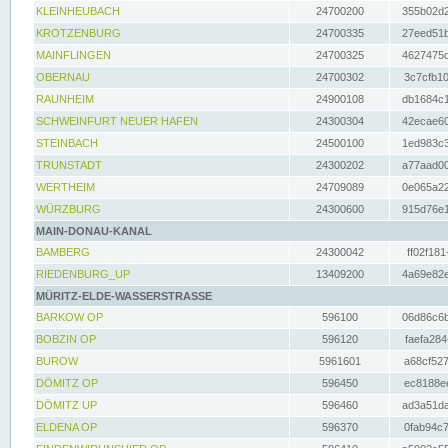
KLEINHEUBACH
24700200
355b02d2
KROTZENBURG
24700335
27eed51b
MAINFLINGEN
24700325
4627475d
OBERNAU
24700302
3c7cfb10
RAUNHEIM
24900108
db1684c1
SCHWEINFURT NEUER HAFEN
24300304
42ecae60
STEINBACH
24500100
1ed983c3
TRUNSTADT
24300202
a77aad00
WERTHEIM
24709089
0e065a22
WÜRZBURG
24300600
915d76e1
MAIN-DONAU-KANAL
BAMBERG
24300042
ff02f181
RIEDENBURG_UP
13409200
4a69e82e
MÜRITZ-ELDE-WASSERSTRASSE
BARKOW OP
596100
06d86c6b
BOBZIN OP
596120
faefa284
BUROW
5961601
a68cf527
DÖMITZ OP
596450
ec8188ee
DÖMITZ UP
596460
ad3a51da
ELDENA OP
596370
0fab94c7