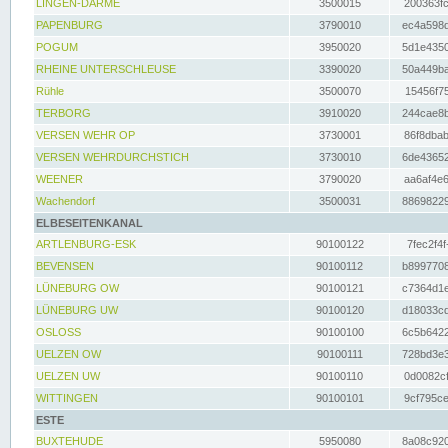
LINGEN-DARME
3500015
200363fc
PAPENBURG
3790010
ec4a598d
POGUM
3950020
5d1e4350
RHEINE UNTERSCHLEUSE
3390020
50a449ba
Rühle
3500070
15456f75
TERBORG
3910020
244cae8b
VERSEN WEHR OP
3730001
86f8dbab
VERSEN WEHRDURCHSTICH
3730010
6de43652
WEENER
3790020
aa6af4e6
Wachendorf
3500031
88698229
ELBESEITENKANAL
ARTLENBURG-ESK
90100122
7fec2f4f
BEVENSEN
90100112
b8997708
LÜNEBURG OW
90100121
c7364d1e
LÜNEBURG UW
90100120
d18033cd
OSLOSS
90100100
6c5b6422
UELZEN OW
90100111
728bd3e3
UELZEN UW
90100110
0d0082cf
WITTINGEN
90100101
9cf795ce
ESTE
BUXTEHUDE
5950080
8a08c920