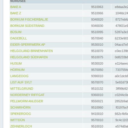
NORDSEE
BAKE A
9510063
e8daa3e2
BAKE Z
9510066
104fdc24
BORKUM FISCHERBALJE
9340020
8727ebfd
BORKUM SÜDSTRAND
9340030
478f21e9
BÜSUM
9510095
5287a3e1
DAGEBÜLL
9570040
6233e901
EIDER-SPERRWERK AP
9530010
04acd7e5
HELGOLAND BINNENHAFEN
9510070
c0ec139b
HELGOLAND SÜDHAFEN
9510075
0d8233b8
HUSUM
9530020
e114aeec
HÖRNUM
9570050
733755fd
LANGEOOG
9390010
a0c1dcb6
LIST AUF SYLT
9570070
5e92d73f
MITTELGRUND
9510132
3ff99b92
NORDERNEY RIFFGAT
9360010
c0244c0e
PELLWORM ANLEGER
9550021
2852b9ab
SCHARHÖRN
9510060
f0197bcf
SPIEKEROOG
9410010
662c4b5e
WITTDÜN
9570010
9c4c11f2
ZEHNERLOCH
9510010
e574d0af