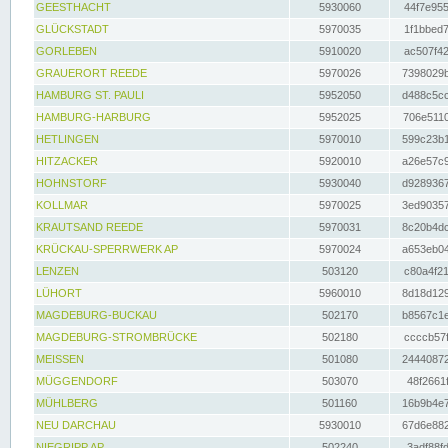
GEESTHACHT
5930060
44f7e955
GLÜCKSTADT
5970035
1f1bbed7
GORLEBEN
5910020
ac507f42
GRAUERORT REEDE
5970026
7398029b
HAMBURG ST. PAULI
5952050
d488c5cc
HAMBURG-HARBURG
5952025
706e5110
HETLINGEN
5970010
599c23b1
HITZACKER
5920010
a26e57c9
HOHNSTORF
5930040
d9289367
KOLLMAR
5970025
3ed90357
KRAUTSAND REEDE
5970031
8c20b4dc
KRÜCKAU-SPERRWERK AP
5970024
a653eb04
LENZEN
503120
c80a4f21
LÜHORT
5960010
8d18d129
MAGDEBURG-BUCKAU
502170
b8567c1e
MAGDEBURG-STROMBRÜCKE
502180
ccccb57f
MEISSEN
501080
24440872
MÜGGENDORF
503070
48f2661f
MÜHLBERG
501160
16b9b4e7
NEU DARCHAU
5930010
67d6e882
NIEGRIPP AP
502240
3adf88fd