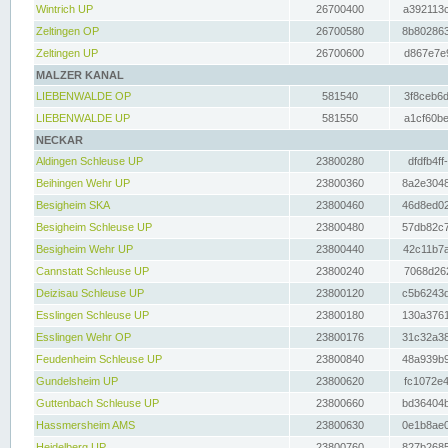
Wintrich UP
26700400
a392113c
Zeltingen OP
26700580
8b802863
Zeltingen UP
26700600
d867e7e9
MALZER KANAL
LIEBENWALDE OP
581540
3f8ceb6d
LIEBENWALDE UP
581550
a1cf60be
NECKAR
Aldingen Schleuse UP
23800280
dfdfb4ff
Beihingen Wehr UP
23800360
8a2e3048
Besigheim SKA
23800460
46d8ed02
Besigheim Schleuse UP
23800480
57db82c7
Besigheim Wehr UP
23800440
42c11b7a
Cannstatt Schleuse UP
23800240
7068d262
Deizisau Schleuse UP
23800120
c5b6243d
Esslingen Schleuse UP
23800180
130a3761
Esslingen Wehr OP
23800176
31c32a38
Feudenheim Schleuse UP
23800840
48a939b9
Gundelsheim UP
23800620
fc1072e4
Guttenbach Schleuse UP
23800660
bd36404b
Hassmersheim AMS
23800630
0e1b8ae0
Heidelberg UP
23800760
827b2685