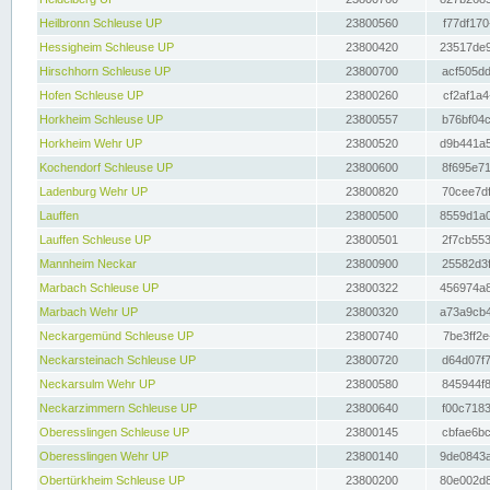
Heilbronn Schleuse UP
23800560
f77df170
Hessigheim Schleuse UP
23800420
23517de9
Hirschhorn Schleuse UP
23800700
acf505dd
Hofen Schleuse UP
23800260
cf2af1a4
Horkheim Schleuse UP
23800557
b76bf04c
Horkheim Wehr UP
23800520
d9b441a5
Kochendorf Schleuse UP
23800600
8f695e71
Ladenburg Wehr UP
23800820
70cee7df
Lauffen
23800500
8559d1a0
Lauffen Schleuse UP
23800501
2f7cb553
Mannheim Neckar
23800900
25582d3f
Marbach Schleuse UP
23800322
456974a8
Marbach Wehr UP
23800320
a73a9cb4
Neckargemünd Schleuse UP
23800740
7be3ff2e
Neckarsteinach Schleuse UP
23800720
d64d07f7
Neckarsulm Wehr UP
23800580
845944f8
Neckarzimmern Schleuse UP
23800640
f00c7183
Oberesslingen Schleuse UP
23800145
cbfae6bc
Oberesslingen Wehr UP
23800140
9de0843a
Obertürkheim Schleuse UP
23800200
80e002d8