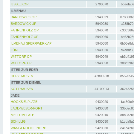
IJSSELKOP
2790070
bbaefa8e
ILMENAU
BARDOWICK OP
5940029
07830b68
BARDOWICK UP
5940030
a238b70f
FAHRENHOLZ OP
5940070
c33c3667
FAHRENHOLZ UP
5940060
bb62b28f
ILMENAU SPERRWERK AP
5940080
6b05e8dc
LÜNE
5940020
d7a8df36
WITTORF OP
5940049
eb3d4195
WITTORF UP
5940050
308c39b6
ITTER ZUR EDER
HERZHAUSEN
42800218
855205e7
ITTER ZUR DIEMEL
KOTTHAUSEN
44100013
36243256
JADE
HOOKSIELPLATE
9430020
fac30fe9
JADE-WESER-PORT
9430050
33bdec83
MELLUMPLATE
9420010
c8b9a2b6
SCHILLIG
9430030
b1cda5a0
WANGEROOGE NORD
9420030
c41d42b1