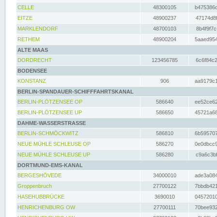
CELLE
48300105
b475386c
EITZE
48900237
47174d8f
MARKLENDORF
48700103
8b4f9f7c
RETHEM
48900204
5aaed954
ALTE MAAS
DORDRECHT
123456785
6c6f84c2
BODENSEE
KONSTANZ
906
aa9179c1
BERLIN-SPANDAUER-SCHIFFFAHRTSKANAL
BERLIN-PLÖTZENSEE OP
586640
ee52ce62
BERLIN-PLÖTZENSEE UP
586650
45721a68
DAHME-WASSERSTRASSE
BERLIN-SCHMÖCKWITZ
586810
6b595707
NEUE MÜHLE SCHLEUSE OP
586270
0e0dbcc9
NEUE MÜHLE SCHLEUSE UP
586280
c9a6c3bf
DORTMUND-EMS-KANAL
BERGESHÖVEDE
34000010
ade3a084
Groppenbruch
27700122
7bbdb421
HASEHUBBRÜCKE
3690010
04572010
HENRICHENBURG OW
27700111
70bee932