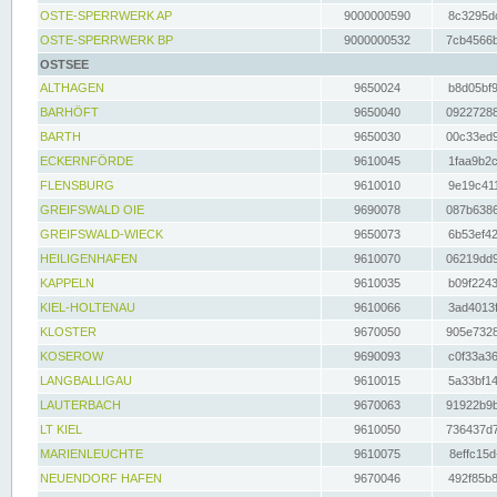
OSTE-SPERRWERK AP
9000000590
8c3295dc
OSTE-SPERRWERK BP
9000000532
7cb4566b
OSTSEE
ALTHAGEN
9650024
b8d05bf9
BARHÖFT
9650040
09227288
BARTH
9650030
00c33ed9
ECKERNFÖRDE
9610045
1faa9b2c
FLENSBURG
9610010
9e19c411
GREIFSWALD OIE
9690078
087b6386
GREIFSWALD-WIECK
9650073
6b53ef42
HEILIGENHAFEN
9610070
06219dd9
KAPPELN
9610035
b09f2243
KIEL-HOLTENAU
9610066
3ad4013f
KLOSTER
9670050
905e7328
KOSEROW
9690093
c0f33a36
LANGBALLIGAU
9610015
5a33bf14
LAUTERBACH
9670063
91922b9b
LT KIEL
9610050
736437d7
MARIENLEUCHTE
9610075
8effc15d
NEUENDORF HAFEN
9670046
492f85b8