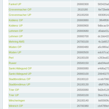
Fankel UP
26900300
583420a8
Grevenmacher OP
2610180
6e72bebf
Grevenmacher UP
26100200
69308142
Koblenz OP
26900880
3f64ff08
Koblenz UP
26900900
9dbcac54
Lehmen OP
26900680
d0abe01a
Lehmen UP
26900700
dc1bb420
Mehring AMS
26700100
4c1b6f17
Müden OP
26900480
a5c880a3
Müden UP
26900500
edc67ca3
Perl
26100100
c263ea53
Ruwer
26500150
abd34ee6
Sankt Aldegund OP
26900080
e4d6a271
Sankt Aldegund UP
26900100
20640279
Stadtbredimus OP
26100110
cceb7060
Stadtbredimus UP
26100130
dfdf753b
Trier OP
26500080
9d2b4126
Trier UP
26500100
3bec53ca
Wincheringen
26100140
bb5560fc
Wintrich OP
26700380
cb4789e4