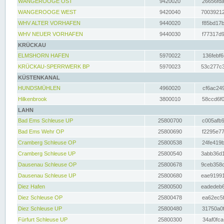
WANGEROOGE OST
9420020
26656fda
WANGEROOGE WEST
9420040
70039212
WHV ALTER VORHAFEN
9440020
f85bd17b
WHV NEUER VORHAFEN
9440030
f77317d9
KRÜCKAU
ELMSHORN HAFEN
5970022
136febf6
KRÜCKAU-SPERRWERK BP
5970023
53c277c3
KÜSTENKANAL
HUNDSMÜHLEN
4960020
cf6ac249
Hilkenbrook
3800010
58ccd6f0
LAHN
Bad Ems Schleuse UP
25800700
c005afb9
Bad Ems Wehr OP
25800690
f2295e77
Cramberg Schleuse OP
25800538
24fe419b
Cramberg Schleuse UP
25800540
3abb36d1
Dausenau Schleuse OP
25800678
9ceb358c
Dausenau Schleuse UP
25800680
eae91991
Diez Hafen
25800500
eadedeb6
Diez Schleuse OP
25800478
ea62ec5f
Diez Schleuse UP
25800480
31750a0f
Fürfurt Schleuse UP
25800300
34af0fca