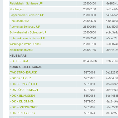
Pleidelsheim Schleuse UP
23800400
6e183f4b
Plochingen
23800100
be7ce40e
Poppenweiler Schleuse UP
23800300
f4854a4c
Rockenau SKA
23800690
4c00a166
Rockenau Schleuse UP
23800680
5ab4f00f
Schwabenheim Schleuse UP
23800800
ec9d3a4d
Untertürkheim Schleuse UP
23800220
a5ca02fb
Wieblingen Wehr UP neu
23800780
66d887a6
Ziegelhausen AMS
23800745
3944c1fd
NEUE MAAS
ROTTERDAM
123456786
a269e3be
NORD-OSTSEE-KANAL
AWK STROHBRÜCK
5970069
0e192297
NOK BREIHOLZ
5970075
4a904d59
NOK BRUNSBÜTTEL
5970091
85fc0dac
NOK DÜKERSWISCH
5970085
3954300d
NOK KIEL AUSSEN
5650068
6dc44585
NOK KIEL BINNEN
5979020
8af24d6a
NOK KÖNIGSFÖRDE
5970067
d0ec2790
NOK RENDSBURG
5970074
8c8afb56