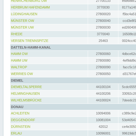
HENRICHENBURG UW
27700133
e6b68bc2
HERBRUM HAFENDAMM
3770030
8177a148
LÜDINGHAUSEN
27800020
f5bc4a51
MÜNSTER OW
27800040
ccd3e8f1
MÜNSTER UW
27800030
ed260406
RHEDE
3770040
16508b11
VERSEN TRENNSPITZE
25463
0024cc40
DATTELN-HAMM-KANAL
HAMM OW
27800060
4dbce62d
HAMM UW
27800080
4ef9dd9c
WALTROP
27800090
facc5c16
WERRIES OW
27800050
d31767ef
DIEMEL
DIEMELTALSPERRE
44100104
5cdc6555
HELMINGHAUSEN
44100206
33092c28
WILHELMSBRÜCKE
44100024
7deedc21
DONAU
ACHLEITEN
10094006
c389c9e2
DEGGENDORF
10081004
53d40547
DÜRNSTEIN
42012
ce4e3050
ERLAU
10096001
99619dc5