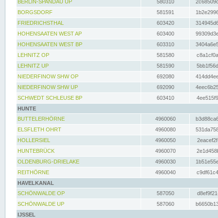
BERLIN-SPANDAU UP
580310
2c68509c
BORGSDORF
581591
1b2e2996
FRIEDRICHSTHAL
603420
314945d6
HOHENSAATEN WEST AP
603400
99309d3e
HOHENSAATEN WEST BP
603310
3404a6e5
LEHNITZ OP
581580
c8a1cf0a
LEHNITZ UP
581590
5bb1f56d
NIEDERFINOW SHW OP
692080
414dd4ee
NIEDERFINOW SHW UP
692090
4eec6b25
SCHWEDT SCHLEUSE BP
603410
4ee515f9
HUNTE
BUTTELERHÖRNE
4960060
b3d88ca6
ELSFLETH OHRT
4960080
531da758
HOLLERSIEL
4960050
2eacef2f
HUNTEBRÜCK
4960070
2e1d458b
OLDENBURG-DRIELAKE
4960030
1b51e55e
REITHÖRNE
4960040
c9df61c4
HAVELKANAL
SCHÖNWALDE OP
587050
d8ef9f21
SCHÖNWALDE UP
587060
b6650b13
IJSSEL