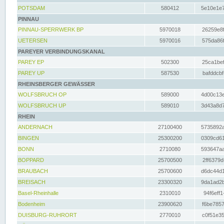
POTSDAM
580412
5e10e1e7
PINNAU
PINNAU-SPERRWERK BP
5970018
26259e8f
UETERSEN
5970016
575da86f
PAREYER VERBINDUNGSKANAL
PAREY EP
502300
25ca1bef
PAREY UP
587530
bafddcbf
RHEINSBERGER GEWÄSSER
WOLFSBRUCH OP
589000
4d00c13e
WOLFSBRUCH UP
589010
3d43a8d7
RHEIN
ANDERNACH
27100400
5735892a
BINGEN
25300200
0309cd61
BONN
2710080
593647aa
BOPPARD
25700500
2ff6379d
BRAUBACH
25700600
d6dc44d1
BREISACH
23300320
9da1ad2b
Basel-Rheinhalle
2310010
94f6eff1
Bodenheim
23900620
f6be7857
DUISBURG-RUHRORT
2770010
c0f51e35