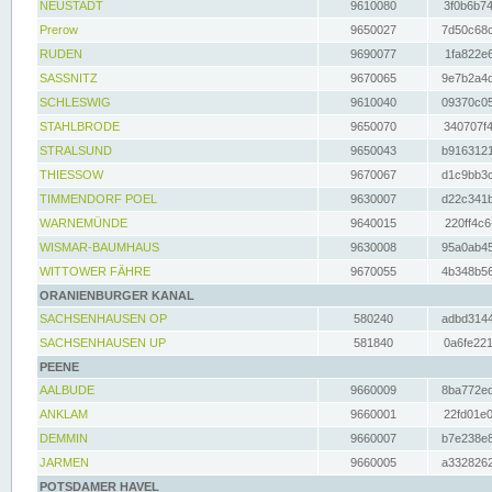
NEUSTADT
9610080
3f0b6b74
Prerow
9650027
7d50c68c
RUDEN
9690077
1fa822e6
SASSNITZ
9670065
9e7b2a4d
SCHLESWIG
9610040
09370c05
STAHLBRODE
9650070
340707f4
STRALSUND
9650043
b9163121
THIESSOW
9670067
d1c9bb3c
TIMMENDORF POEL
9630007
d22c341b
WARNEMÜNDE
9640015
220ff4c6
WISMAR-BAUMHAUS
9630008
95a0ab45
WITTOWER FÄHRE
9670055
4b348b56
ORANIENBURGER KANAL
SACHSENHAUSEN OP
580240
adbd3144
SACHSENHAUSEN UP
581840
0a6fe221
PEENE
AALBUDE
9660009
8ba772ed
ANKLAM
9660001
22fd01e0
DEMMIN
9660007
b7e238e8
JARMEN
9660005
a3328262
POTSDAMER HAVEL