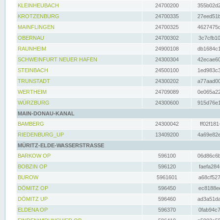
KLEINHEUBACH
24700200
355b02d2
KROTZENBURG
24700335
27eed51b
MAINFLINGEN
24700325
4627475d
OBERNAU
24700302
3c7cfb10
RAUNHEIM
24900108
db1684c1
SCHWEINFURT NEUER HAFEN
24300304
42ecae60
STEINBACH
24500100
1ed983c3
TRUNSTADT
24300202
a77aad00
WERTHEIM
24709089
0e065a22
WÜRZBURG
24300600
915d76e1
MAIN-DONAU-KANAL
BAMBERG
24300042
ff02f181
RIEDENBURG_UP
13409200
4a69e82e
MÜRITZ-ELDE-WASSERSTRASSE
BARKOW OP
596100
06d86c6b
BOBZIN OP
596120
faefa284
BUROW
5961601
a68cf527
DÖMITZ OP
596450
ec8188ee
DÖMITZ UP
596460
ad3a51da
ELDENA OP
596370
0fab94c7