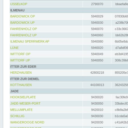
IJSSELKOP
2790070
bbaefa8e
ILMENAU
BARDOWICK OP
5940029
07830b68
BARDOWICK UP
5940030
a238b70f
FAHRENHOLZ OP
5940070
c33c3667
FAHRENHOLZ UP
5940060
bb62b28f
ILMENAU SPERRWERK AP
5940080
6b05e8dc
LÜNE
5940020
d7a8df36
WITTORF OP
5940049
eb3d4195
WITTORF UP
5940050
308c39b6
ITTER ZUR EDER
HERZHAUSEN
42800218
855205e7
ITTER ZUR DIEMEL
KOTTHAUSEN
44100013
36243256
JADE
HOOKSIELPLATE
9430020
fac30fe9
JADE-WESER-PORT
9430050
33bdec83
MELLUMPLATE
9420010
c8b9a2b6
SCHILLIG
9430030
b1cda5a0
WANGEROOGE NORD
9420030
c41d42b1