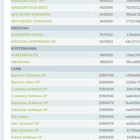
WANGEROOGE OST
9420020
26656fda
WANGEROOGE WEST
9420040
70039212
WHV ALTER VORHAFEN
9440020
f85bd17b
WHV NEUER VORHAFEN
9440030
f77317d9
KRÜCKAU
ELMSHORN HAFEN
5970022
136febf6
KRÜCKAU-SPERRWERK BP
5970023
53c277c3
KÜSTENKANAL
HUNDSMÜHLEN
4960020
cf6ac249
Hilkenbrook
3800010
58ccd6f0
LAHN
Bad Ems Schleuse UP
25800700
c005afb9
Bad Ems Wehr OP
25800690
f2295e77
Cramberg Schleuse OP
25800538
24fe419b
Cramberg Schleuse UP
25800540
3abb36d1
Dausenau Schleuse OP
25800678
9ceb358c
Dausenau Schleuse UP
25800680
eae91991
Diez Hafen
25800500
eadedeb6
Diez Schleuse OP
25800478
ea62ec5f
Diez Schleuse UP
25800480
31750a0f
Fürfurt Schleuse UP
25800300
34af0fca