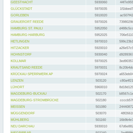
GEESTHACHT
5930060
44f7e955
GLÜCKSTADT
5970035
1f1bbed7
GORLEBEN
5910020
ac507f42
GRAUERORT REEDE
5970026
7398029b
HAMBURG ST. PAULI
5952050
d488c5cc
HAMBURG-HARBURG
5952025
706e5110
HETLINGEN
5970010
599c23b1
HITZACKER
5920010
a26e57c9
HOHNSTORF
5930040
d9289367
KOLLMAR
5970025
3ed90357
KRAUTSAND REEDE
5970031
8c20b4dc
KRÜCKAU-SPERRWERK AP
5970024
a653eb04
LENZEN
503120
c80a4f21
LÜHORT
5960010
8d18d129
MAGDEBURG-BUCKAU
502170
b8567c1e
MAGDEBURG-STROMBRÜCKE
502180
ccccb57f
MEISSEN
501080
24440872
MÜGGENDORF
503070
48f2661f
MÜHLBERG
501160
16b9b4e7
NEU DARCHAU
5930010
67d6e882
NIEGRIPP AP
502240
3adf88fd