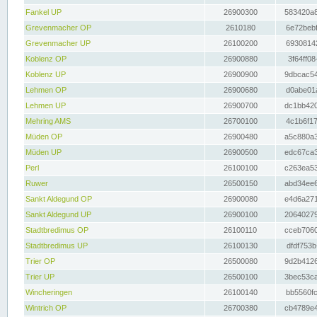
Fankel UP
26900300
583420a8
Grevenmacher OP
2610180
6e72bebf
Grevenmacher UP
26100200
69308142
Koblenz OP
26900880
3f64ff08
Koblenz UP
26900900
9dbcac54
Lehmen OP
26900680
d0abe01a
Lehmen UP
26900700
dc1bb420
Mehring AMS
26700100
4c1b6f17
Müden OP
26900480
a5c880a3
Müden UP
26900500
edc67ca3
Perl
26100100
c263ea53
Ruwer
26500150
abd34ee6
Sankt Aldegund OP
26900080
e4d6a271
Sankt Aldegund UP
26900100
20640279
Stadtbredimus OP
26100110
cceb7060
Stadtbredimus UP
26100130
dfdf753b
Trier OP
26500080
9d2b4126
Trier UP
26500100
3bec53ca
Wincheringen
26100140
bb5560fc
Wintrich OP
26700380
cb4789e4