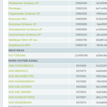
Pleidelsheim Schleuse UP
23800400
6e183f4b
Plochingen
23800100
be7ce40e
Poppenweiler Schleuse UP
23800300
f4854a4c
Rockenau SKA
23800690
4c00a166
Rockenau Schleuse UP
23800680
5ab4f00f
Schwabenheim Schleuse UP
23800800
ec9d3a4d
Untertürkheim Schleuse UP
23800220
a5ca02fb
Wieblingen Wehr UP neu
23800780
66d887a6
Ziegelhausen AMS
23800745
3944c1fd
NEUE MAAS
ROTTERDAM
123456786
a269e3be
NORD-OSTSEE-KANAL
AWK STROHBRÜCK
5970069
0e192297
NOK BREIHOLZ
5970075
4a904d59
NOK BRUNSBÜTTEL
5970091
85fc0dac
NOK DÜKERSWISCH
5970085
3954300d
NOK KIEL AUSSEN
5650068
6dc44585
NOK KIEL BINNEN
5979020
8af24d6a
NOK KÖNIGSFÖRDE
5970067
d0ec2790
NOK RENDSBURG
5970074
8c8afb56