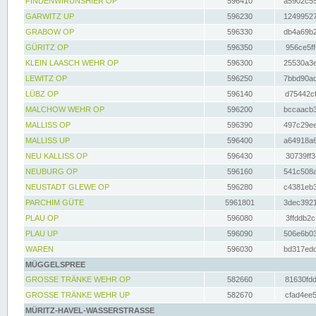
FINDENWIRUNSHIER OP
596410
a5902c55
GARWITZ UP
596230
12499527
GRABOW OP
596330
db4a69b2
GÜRITZ OP
596350
956ce5ff
KLEIN LAASCH WEHR OP
596300
25530a3e
LEWITZ OP
596250
7bbd90ad
LÜBZ OP
596140
d75442cf
MALCHOW WEHR OP
596200
bccaacb3
MALLISS OP
596390
497c29ee
MALLISS UP
596400
a64918a6
NEU KALLISS OP
596430
30739ff3
NEUBURG OP
596160
541c508a
NEUSTADT GLEWE OP
596280
c4381eb3
PARCHIM GÜTE
5961801
3dec3921
PLAU OP
596080
3ffddb2c
PLAU UP
596090
506e6b03
WAREN
596030
bd317edd
MÜGGELSPREE
GROSSE TRÄNKE WEHR OP
582660
81630fdd
GROSSE TRÄNKE WEHR UP
582670
cfad4ee5
MÜRITZ-HAVEL-WASSERSTRASSE