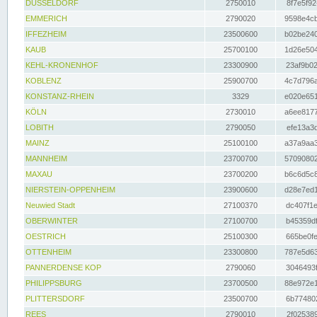
DÜSSELDORF
2750010
8f7e5f92
EMMERICH
2790020
9598e4cb
IFFEZHEIM
23500600
b02be240
KAUB
25700100
1d26e504
KEHL-KRONENHOF
23300900
23af9b02
KOBLENZ
25900700
4c7d796a
KONSTANZ-RHEIN
3329
e020e651
KÖLN
2730010
a6ee8177
LOBITH
2790050
efe13a3d
MAINZ
25100100
a37a9aa3
MANNHEIM
23700700
57090802
MAXAU
23700200
b6c6d5c8
NIERSTEIN-OPPENHEIM
23900600
d28e7ed1
Neuwied Stadt
27100370
dc407f1e
OBERWINTER
27100700
b45359df
OESTRICH
25100300
665be0fe
OTTENHEIM
23300800
787e5d63
PANNERDENSE KOP
2790060
3046493f
PHILIPPSBURG
23700500
88e972e1
PLITTERSDORF
23500700
6b774802
REES
2790010
2f025389