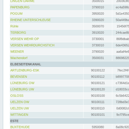
LINGEN-DARME
3500015
200363fc
PAPENBURG
3790010
ec4a598d
POGUM
3950020
5d1e4350
RHEINE UNTERSCHLEUSE
3390020
50a449ba
Rühle
3500070
15456f75
TERBORG
3910020
244cae8b
VERSEN WEHR OP
3730001
86f8dbab
VERSEN WEHRDURCHSTICH
3730010
6de43652
WEENER
3790020
aa6af4e6
Wachendorf
3500031
88698229
ELBESEITENKANAL
ARTLENBURG-ESK
90100122
7fec2f4f
BEVENSEN
90100112
b8997708
LÜNEBURG OW
90100121
c7364d1e
LÜNEBURG UW
90100120
d18033cd
OSLOSS
90100100
6c5b6422
UELZEN OW
90100111
728bd3e3
UELZEN UW
90100110
0d0082cf
WITTINGEN
90100101
9cf795ce
ESTE
BUXTEHUDE
5950080
8a08c920