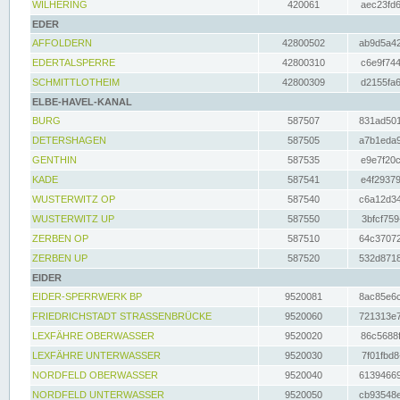
WILHERING
420061
aec23fd6
EDER
AFFOLDERN
42800502
ab9d5a42
EDERTALSPERRE
42800310
c6e9f744
SCHMITTLOTHEIM
42800309
d2155fa6
ELBE-HAVEL-KANAL
BURG
587507
831ad501
DETERSHAGEN
587505
a7b1eda9
GENTHIN
587535
e9e7f20c
KADE
587541
e4f29379
WUSTERWITZ OP
587540
c6a12d34
WUSTERWITZ UP
587550
3bfcf759
ZERBEN OP
587510
64c37072
ZERBEN UP
587520
532d8718
EIDER
EIDER-SPERRWERK BP
9520081
8ac85e6c
FRIEDRICHSTADT STRASSENBRÜCKE
9520060
721313e7
LEXFÄHRE OBERWASSER
9520020
86c5688f
LEXFÄHRE UNTERWASSER
9520030
7f01fbd8
NORDFELD OBERWASSER
9520040
61394669
NORDFELD UNTERWASSER
9520050
cb93548e