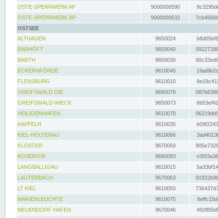
OSTE-SPERRWERK AP
9000000590
8c3295dc
OSTE-SPERRWERK BP
9000000532
7cb4566b
OSTSEE
ALTHAGEN
9650024
b8d05bf9
BARHÖFT
9650040
09227288
BARTH
9650030
00c33ed9
ECKERNFÖRDE
9610045
1faa9b2c
FLENSBURG
9610010
9e19c411
GREIFSWALD OIE
9690078
087b6386
GREIFSWALD-WIECK
9650073
6b53ef42
HEILIGENHAFEN
9610070
06219dd9
KAPPELN
9610035
b09f2243
KIEL-HOLTENAU
9610066
3ad4013f
KLOSTER
9670050
905e7328
KOSEROW
9690093
c0f33a36
LANGBALLIGAU
9610015
5a33bf14
LAUTERBACH
9670063
91922b9b
LT KIEL
9610050
736437d7
MARIENLEUCHTE
9610075
8effc15d
NEUENDORF HAFEN
9670046
492f85b8