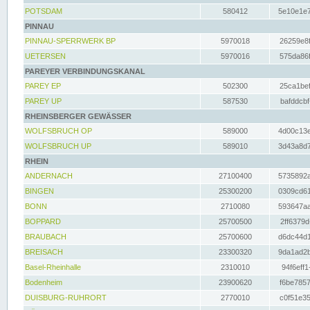
POTSDAM
580412
5e10e1e7
PINNAU
PINNAU-SPERRWERK BP
5970018
26259e8f
UETERSEN
5970016
575da86f
PAREYER VERBINDUNGSKANAL
PAREY EP
502300
25ca1bef
PAREY UP
587530
bafddcbf
RHEINSBERGER GEWÄSSER
WOLFSBRUCH OP
589000
4d00c13e
WOLFSBRUCH UP
589010
3d43a8d7
RHEIN
ANDERNACH
27100400
5735892a
BINGEN
25300200
0309cd61
BONN
2710080
593647aa
BOPPARD
25700500
2ff6379d
BRAUBACH
25700600
d6dc44d1
BREISACH
23300320
9da1ad2b
Basel-Rheinhalle
2310010
94f6eff1
Bodenheim
23900620
f6be7857
DUISBURG-RUHRORT
2770010
c0f51e35