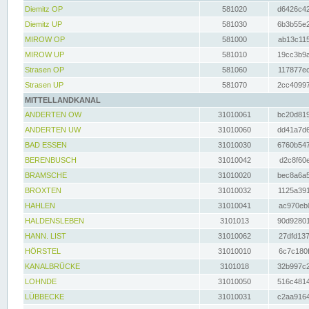
Diemitz OP
581020
d6426c42
Diemitz UP
581030
6b3b55e2
MIROW OP
581000
ab13c115
MIROW UP
581010
19cc3b9a
Strasen OP
581060
117877ec
Strasen UP
581070
2cc40997
MITTELLANDKANAL
ANDERTEN OW
31010061
bc20d819
ANDERTEN UW
31010060
dd41a7d6
BAD ESSEN
31010030
6760b547
BERENBUSCH
31010042
d2c8f60e
BRAMSCHE
31010020
bec8a6a5
BROXTEN
31010032
1125a391
HAHLEN
31010041
ac970eb0
HALDENSLEBEN
3101013
90d92801
HANN. LIST
31010062
27dfd137
HÖRSTEL
31010010
6c7c180f
KANALBRÜCKE
3101018
32b997c2
LOHNDE
31010050
516c4814
LÜBBECKE
31010031
c2aa9164