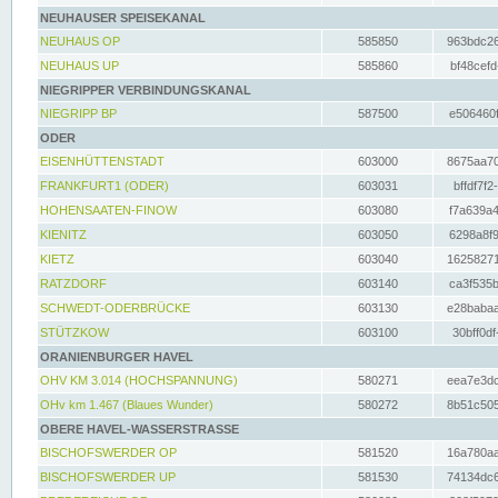
NEUHAUSER SPEISEKANAL
NEUHAUS OP
585850
963bdc26
NEUHAUS UP
585860
bf48cefd
NIEGRIPPER VERBINDUNGSKANAL
NIEGRIPP BP
587500
e506460f
ODER
EISENHÜTTENSTADT
603000
8675aa70
FRANKFURT1 (ODER)
603031
bffdf7f2
HOHENSAATEN-FINOW
603080
f7a639a4
KIENITZ
603050
6298a8f9
KIETZ
603040
16258271
RATZDORF
603140
ca3f535b
SCHWEDT-ODERBRÜCKE
603130
e28babaa
STÜTZKOW
603100
30bff0df
ORANIENBURGER HAVEL
OHV KM 3.014 (HOCHSPANNUNG)
580271
eea7e3dc
OHv km 1.467 (Blaues Wunder)
580272
8b51c505
OBERE HAVEL-WASSERSTRASSE
BISCHOFSWERDER OP
581520
16a780aa
BISCHOFSWERDER UP
581530
74134dc6