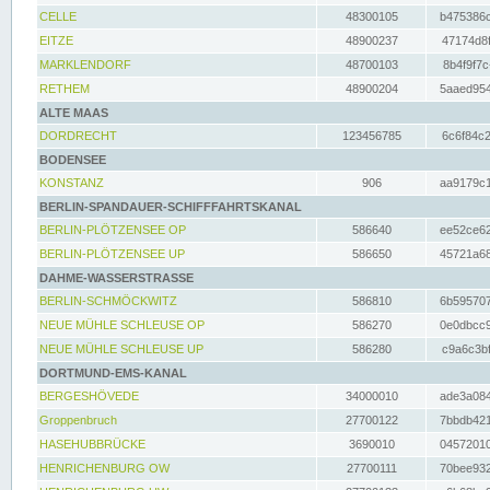
CELLE
48300105
b475386c
EITZE
48900237
47174d8f
MARKLENDORF
48700103
8b4f9f7c
RETHEM
48900204
5aaed954
ALTE MAAS
DORDRECHT
123456785
6c6f84c2
BODENSEE
KONSTANZ
906
aa9179c1
BERLIN-SPANDAUER-SCHIFFFAHRTSKANAL
BERLIN-PLÖTZENSEE OP
586640
ee52ce62
BERLIN-PLÖTZENSEE UP
586650
45721a68
DAHME-WASSERSTRASSE
BERLIN-SCHMÖCKWITZ
586810
6b595707
NEUE MÜHLE SCHLEUSE OP
586270
0e0dbcc9
NEUE MÜHLE SCHLEUSE UP
586280
c9a6c3bf
DORTMUND-EMS-KANAL
BERGESHÖVEDE
34000010
ade3a084
Groppenbruch
27700122
7bbdb421
HASEHUBBRÜCKE
3690010
04572010
HENRICHENBURG OW
27700111
70bee932