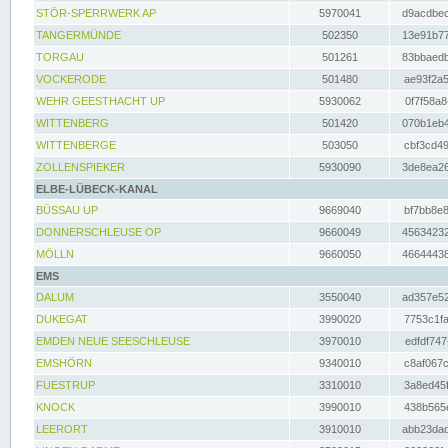
STÖR-SPERRWERK AP
5970041
d9acdbec
TANGERMÜNDE
502350
13e91b77
TORGAU
501261
83bbaedb
VOCKERODE
501480
ae93f2a5
WEHR GEESTHACHT UP
5930062
0f7f58a8
WITTENBERG
501420
070b1eb4
WITTENBERGE
503050
cbf3cd49
ZOLLENSPIEKER
5930090
3de8ea26
ELBE-LÜBECK-KANAL
BÜSSAU UP
9669040
bf7bb8e8
DONNERSCHLEUSE OP
9660049
45634232
MÖLLN
9660050
46644438
EMS
DALUM
3550040
ad357e52
DUKEGAT
3990020
7753c1fa
EMDEN NEUE SEESCHLEUSE
3970010
edfdf747
EMSHÖRN
9340010
c8af067c
FUESTRUP
3310010
3a8ed45f
KNOCK
3990010
438b565e
LEERORT
3910010
abb23dad