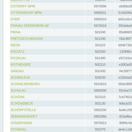
OSTERIFF MPM
5970096
eb90bd3f
OTTERNDORF MPM
5990011
5140295e
OVER
5950010
b02ce5c0
PINNAU-SPERRWERK AP
5970019
391bbba5
PIRNA
501040
85d686f1
PRETZSCH-MAUKEN
501330
f3dc8f07
RIESA
501110
b04b739d
ROGÄTZ
502250
133f0f6c
ROSSLAU
501490
e97116a4
ROTHENSEE
502210
e30f2e83
SANDAU
502430
f4c55f77
SCHARLEUK
503030
e32b0a28
SCHNACKENBURG
5910010
550e3885
SCHULAU
5950090
f3c6ee73
SCHÖNA
501010
7cb7461b
SCHÖNEBECK
502130
90bcb315
SCHÖPFSTELLE
5952030
fed4c295
SEEMANNSHÖFT
5952060
816affba
STADERSAND
5970013
80f0fc4d
STORKAU
502370
de4cc1db