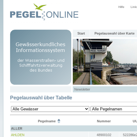
Hilfe
Link
Start
Pegelauswahl über Karte
Newsletter
Pegelauswahl über Tabelle
Pegelname
Nummer
UU
ALLER
AHLDEN
48900102
522286e2