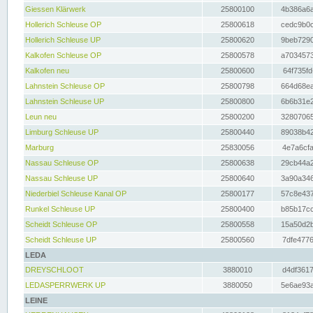
Giessen Klärwerk
25800100
4b386a6a
Hollerich Schleuse OP
25800618
cedc9b0c
Hollerich Schleuse UP
25800620
9beb7290
Kalkofen Schleuse OP
25800578
a7034573
Kalkofen neu
25800600
64f735fd
Lahnstein Schleuse OP
25800798
664d68ea
Lahnstein Schleuse UP
25800800
6b6b31e2
Leun neu
25800200
32807065
Limburg Schleuse UP
25800440
89038b42
Marburg
25830056
4e7a6cfa
Nassau Schleuse OP
25800638
29cb44a2
Nassau Schleuse UP
25800640
3a90a346
Niederbiel Schleuse Kanal OP
25800177
57c8e437
Runkel Schleuse UP
25800400
b85b17cc
Scheidt Schleuse OP
25800558
15a50d2b
Scheidt Schleuse UP
25800560
7dfe4776
LEDA
DREYSCHLOOT
3880010
d4df3617
LEDASPERRWERK UP
3880050
5e6ae93a
LEINE