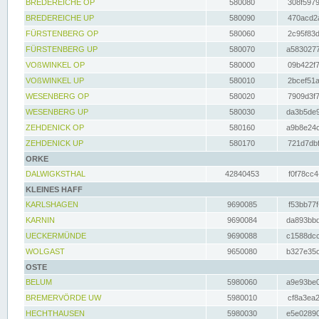
BREDEREICHE OP
580080
308f5979
BREDEREICHE UP
580090
470acd2a
FÜRSTENBERG OP
580060
2c95f83d
FÜRSTENBERG UP
580070
a5830277
VOßWINKEL OP
580000
09b422f7
VOßWINKEL UP
580010
2bcef51a
WESENBERG OP
580020
7909d3f7
WESENBERG UP
580030
da3b5de9
ZEHDENICK OP
580160
a9b8e24c
ZEHDENICK UP
580170
721d7dbf
ORKE
DALWIGKSTHAL
42840453
f0f78cc4
KLEINES HAFF
KARLSHAGEN
9690085
f53bb77f
KARNIN
9690084
da893bbd
UECKERMÜNDE
9690088
c1588dcc
WOLGAST
9650080
b327e35c
OSTE
BELUM
5980060
a9e93be0
BREMERVÖRDE UW
5980010
cf8a3ea2
HECHTHAUSEN
5980030
e5e02890