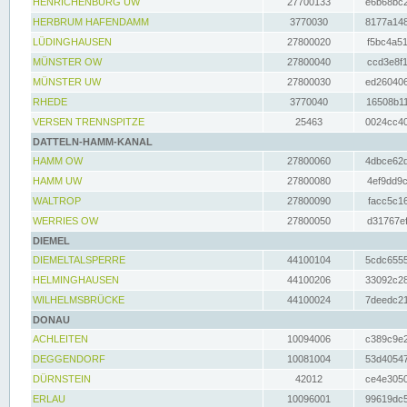
HENRICHENBURG UW
27700133
e6b68bc2
HERBRUM HAFENDAMM
3770030
8177a148
LÜDINGHAUSEN
27800020
f5bc4a51
MÜNSTER OW
27800040
ccd3e8f1
MÜNSTER UW
27800030
ed260406
RHEDE
3770040
16508b11
VERSEN TRENNSPITZE
25463
0024cc40
DATTELN-HAMM-KANAL
HAMM OW
27800060
4dbce62d
HAMM UW
27800080
4ef9dd9c
WALTROP
27800090
facc5c16
WERRIES OW
27800050
d31767ef
DIEMEL
DIEMELTALSPERRE
44100104
5cdc6555
HELMINGHAUSEN
44100206
33092c28
WILHELMSBRÜCKE
44100024
7deedc21
DONAU
ACHLEITEN
10094006
c389c9e2
DEGGENDORF
10081004
53d40547
DÜRNSTEIN
42012
ce4e3050
ERLAU
10096001
99619dc5