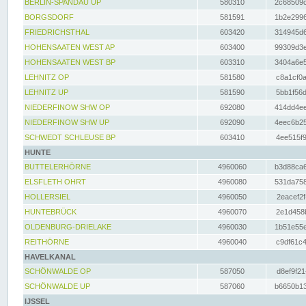
BERLIN-SPANDAU UP
580310
2c68509c
BORGSDORF
581591
1b2e2996
FRIEDRICHSTHAL
603420
314945d6
HOHENSAATEN WEST AP
603400
99309d3e
HOHENSAATEN WEST BP
603310
3404a6e5
LEHNITZ OP
581580
c8a1cf0a
LEHNITZ UP
581590
5bb1f56d
NIEDERFINOW SHW OP
692080
414dd4ee
NIEDERFINOW SHW UP
692090
4eec6b25
SCHWEDT SCHLEUSE BP
603410
4ee515f9
HUNTE
BUTTELERHÖRNE
4960060
b3d88ca6
ELSFLETH OHRT
4960080
531da758
HOLLERSIEL
4960050
2eacef2f
HUNTEBRÜCK
4960070
2e1d458b
OLDENBURG-DRIELAKE
4960030
1b51e55e
REITHÖRNE
4960040
c9df61c4
HAVELKANAL
SCHÖNWALDE OP
587050
d8ef9f21
SCHÖNWALDE UP
587060
b6650b13
IJSSEL