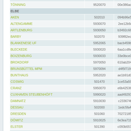
TÖNNING
9520070
00e386ac
ELBE
AKEN
502010
094b96e5
ALTENGAMME
5930070
2ee12b9a
ARTLENBURG
5930050
b3492c68
BARBY
502070
939f82ec
BLANKENESE UF
5952065
bacb459b
BLECKEDE
5930020
6aa1cd8e
BOIZENBURG
5930033
33e0bce0
BROKDORF
5970050
610ab204
BRUNSBÜTTEL MPM
5970094
d4f5f719
BUNTHAUS
5952020
ae1b91d0
COSWIG
501470
1ce53a59
CRANZ
5950070
e6b42536
CUXHAVEN STEUBENHÖFT
5990020
aad49293
DAMNATZ
5910030
c233674f
DESSAU
502000
1edc5fa4
DRESDEN
501060
70272185
DÖMITZ
5910025
6e3ea719
ELSTER
501390
c093b557