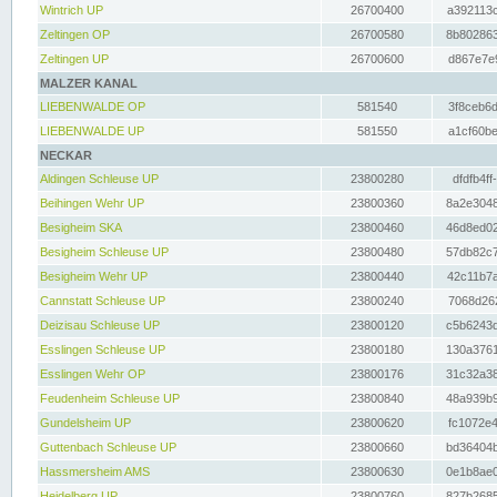
Wintrich UP
26700400
a392113c
Zeltingen OP
26700580
8b802863
Zeltingen UP
26700600
d867e7e9
MALZER KANAL
LIEBENWALDE OP
581540
3f8ceb6d
LIEBENWALDE UP
581550
a1cf60be
NECKAR
Aldingen Schleuse UP
23800280
dfdfb4ff
Beihingen Wehr UP
23800360
8a2e3048
Besigheim SKA
23800460
46d8ed02
Besigheim Schleuse UP
23800480
57db82c7
Besigheim Wehr UP
23800440
42c11b7a
Cannstatt Schleuse UP
23800240
7068d262
Deizisau Schleuse UP
23800120
c5b6243d
Esslingen Schleuse UP
23800180
130a3761
Esslingen Wehr OP
23800176
31c32a38
Feudenheim Schleuse UP
23800840
48a939b9
Gundelsheim UP
23800620
fc1072e4
Guttenbach Schleuse UP
23800660
bd36404b
Hassmersheim AMS
23800630
0e1b8ae0
Heidelberg UP
23800760
827b2685