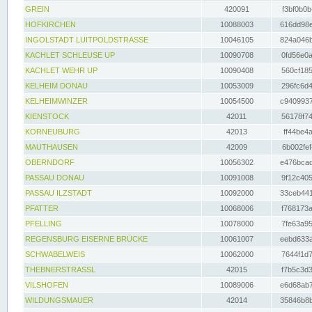
GREIN
420091
f3bf0b0b
HOFKIRCHEN
10088003
616dd98e
INGOLSTADT LUITPOLDSTRASSE
10046105
824a046b
KACHLET SCHLEUSE UP
10090708
0fd56e0a
KACHLET WEHR UP
10090408
560cf185
KELHEIM DONAU
10053009
296fc6d4
KELHEIMWINZER
10054500
c9409937
KIENSTOCK
42011
56178f74
KORNEUBURG
42013
ff44be4a
MAUTHAUSEN
42009
6b002fef
OBERNDORF
10056302
e476bcad
PASSAU DONAU
10091008
9f12c405
PASSAU ILZSTADT
10092000
33ceb441
PFATTER
10068006
f768173a
PFELLING
10078000
7fe63a95
REGENSBURG EISERNE BRÜCKE
10061007
eebd633a
SCHWABELWEIS
10062000
7644f1d7
THEBNERSTRASSL
42015
f7b5c3d3
VILSHOFEN
10089006
e6d68ab7
WILDUNGSMAUER
42014
35846b8b