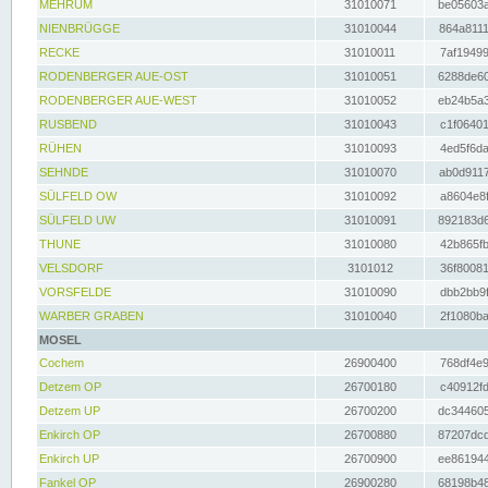
MEHRUM
31010071
be05603a
NIENBRÜGGE
31010044
864a8111
RECKE
31010011
7af19499
RODENBERGER AUE-OST
31010051
6288de60
RODENBERGER AUE-WEST
31010052
eb24b5a3
RUSBEND
31010043
c1f06401
RÜHEN
31010093
4ed5f6da
SEHNDE
31010070
ab0d9117
SÜLFELD OW
31010092
a8604e8f
SÜLFELD UW
31010091
892183d6
THUNE
31010080
42b865fb
VELSDORF
3101012
36f80081
VORSFELDE
31010090
dbb2bb9f
WARBER GRABEN
31010040
2f1080ba
MOSEL
Cochem
26900400
768df4e9
Detzem OP
26700180
c40912fd
Detzem UP
26700200
dc344605
Enkirch OP
26700880
87207dcd
Enkirch UP
26700900
ee861944
Fankel OP
26900280
68198b48