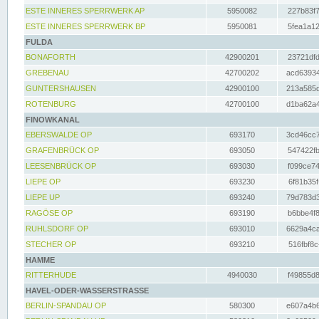
ESTE INNERES SPERRWERK AP
5950082
227b83f7
ESTE INNERES SPERRWERK BP
5950081
5fea1a12
FULDA
BONAFORTH
42900201
23721dfd
GREBENAU
42700202
acd63934
GUNTERSHAUSEN
42900100
213a585d
ROTENBURG
42700100
d1ba62a4
FINOWKANAL
EBERSWALDE OP
693170
3cd46cc7
GRAFENBRÜCK OP
693050
547422fb
LEESENBRÜCK OP
693030
f099ce74
LIEPE OP
693230
6f81b35f
LIEPE UP
693240
79d783d3
RAGÖSE OP
693190
b6bbe4f8
RUHLSDORF OP
693010
6629a4ca
STECHER OP
693210
516fbf8c
HAMME
RITTERHUDE
4940030
f49855d8
HAVEL-ODER-WASSERSTRASSE
BERLIN-SPANDAU OP
580300
e607a4b6