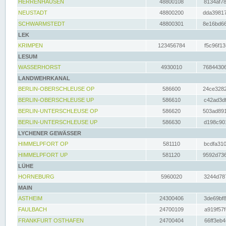
HERRENHAUSEN
48800108
8134af78
NEUSTADT
48800200
dda39817
SCHWARMSTEDT
48800301
8e16bd66
LEK
KRIMPEN
123456784
f5c96f13
LESUM
WASSERHORST
4930010
76844306
LANDWEHRKANAL
BERLIN-OBERSCHLEUSE OP
586600
24ce3282
BERLIN-OBERSCHLEUSE UP
586610
c42ad3df
BERLIN-UNTERSCHLEUSE OP
586620
503ad891
BERLIN-UNTERSCHLEUSE UP
586630
d198c901
LYCHENER GEWÄSSER
HIMMELPFORT OP
581110
bcdfa310
HIMMELPFORT UP
581120
9592d736
LÜHE
HORNEBURG
5960020
3244d787
MAIN
ASTHEIM
24300406
3de69bf8
FAULBACH
24700109
a919f57f
FRANKFURT OSTHAFEN
24700404
66ff3eb4