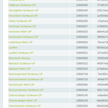
Heilbronn Schleuse UP
23800560
f77df170
Hessigheim Schleuse UP
23800420
23517de9
Hirschhorn Schleuse UP
23800700
acf505dd
Hofen Schleuse UP
23800260
cf2af1a4
Horkheim Schleuse UP
23800557
b76bf04c
Horkheim Wehr UP
23800520
d9b441a5
Kochendorf Schleuse UP
23800600
8f695e71
Ladenburg Wehr UP
23800820
70cee7df
Lauffen
23800500
8559d1a0
Lauffen Schleuse UP
23800501
2f7cb553
Mannheim Neckar
23800900
25582d3f
Marbach Schleuse UP
23800322
456974a8
Marbach Wehr UP
23800320
a73a9cb4
Neckargemünd Schleuse UP
23800740
7be3ff2e
Neckarsteinach Schleuse UP
23800720
d64d07f7
Neckarsulm Wehr UP
23800580
845944f8
Neckarzimmern Schleuse UP
23800640
f00c7183
Oberesslingen Schleuse UP
23800145
cbfae6bc
Oberesslingen Wehr UP
23800140
9de0843a
Obertürkheim Schleuse UP
23800200
80e002d8