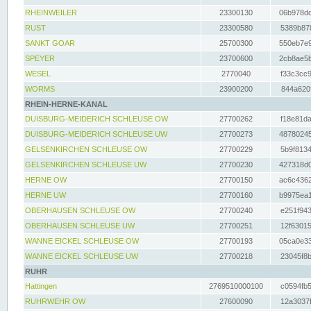
RHEINWEILER
23300130
06b978dd
RUST
23300580
5389b878
SANKT GOAR
25700300
550eb7e9
SPEYER
23700600
2cb8ae5b
WESEL
2770040
f33c3cc9
WORMS
23900200
844a620f
RHEIN-HERNE-KANAL
DUISBURG-MEIDERICH SCHLEUSE OW
27700262
f18e81da
DUISBURG-MEIDERICH SCHLEUSE UW
27700273
48780245
GELSENKIRCHEN SCHLEUSE OW
27700229
5b9f8134
GELSENKIRCHEN SCHLEUSE UW
27700230
427318d0
HERNE OW
27700150
ac6c4362
HERNE UW
27700160
b9975ea1
OBERHAUSEN SCHLEUSE OW
27700240
e251f943
OBERHAUSEN SCHLEUSE UW
27700251
12f63015
WANNE EICKEL SCHLEUSE OW
27700193
05ca0e33
WANNE EICKEL SCHLEUSE UW
27700218
23045f8b
RUHR
Hattingen
2769510000100
c0594fb5
RUHRWEHR OW
27600090
12a3037f