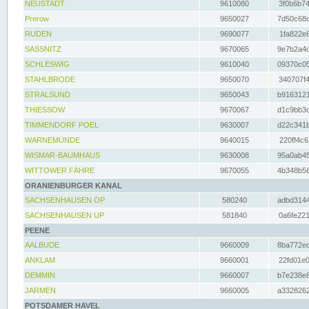
NEUSTADT
9610080
3f0b6b74
Prerow
9650027
7d50c68c
RUDEN
9690077
1fa822e6
SASSNITZ
9670065
9e7b2a4d
SCHLESWIG
9610040
09370c05
STAHLBRODE
9650070
340707f4
STRALSUND
9650043
b9163121
THIESSOW
9670067
d1c9bb3c
TIMMENDORF POEL
9630007
d22c341b
WARNEMÜNDE
9640015
220ff4c6
WISMAR-BAUMHAUS
9630008
95a0ab45
WITTOWER FÄHRE
9670055
4b348b56
ORANIENBURGER KANAL
SACHSENHAUSEN OP
580240
adbd3144
SACHSENHAUSEN UP
581840
0a6fe221
PEENE
AALBUDE
9660009
8ba772ed
ANKLAM
9660001
22fd01e0
DEMMIN
9660007
b7e238e8
JARMEN
9660005
a3328262
POTSDAMER HAVEL