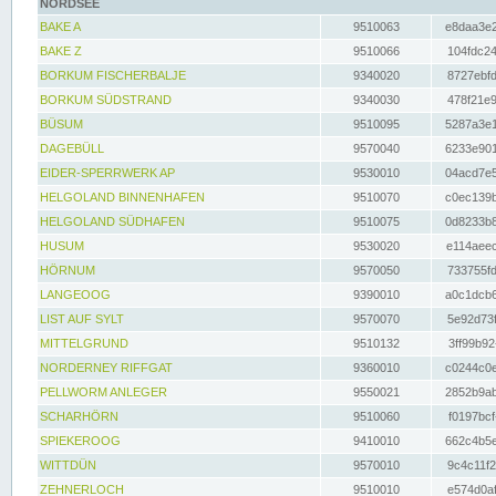
NORDSEE
BAKE A
9510063
e8daa3e2
BAKE Z
9510066
104fdc24
BORKUM FISCHERBALJE
9340020
8727ebfd
BORKUM SÜDSTRAND
9340030
478f21e9
BÜSUM
9510095
5287a3e1
DAGEBÜLL
9570040
6233e901
EIDER-SPERRWERK AP
9530010
04acd7e5
HELGOLAND BINNENHAFEN
9510070
c0ec139b
HELGOLAND SÜDHAFEN
9510075
0d8233b8
HUSUM
9530020
e114aeec
HÖRNUM
9570050
733755fd
LANGEOOG
9390010
a0c1dcb6
LIST AUF SYLT
9570070
5e92d73f
MITTELGRUND
9510132
3ff99b92
NORDERNEY RIFFGAT
9360010
c0244c0e
PELLWORM ANLEGER
9550021
2852b9ab
SCHARHÖRN
9510060
f0197bcf
SPIEKEROOG
9410010
662c4b5e
WITTDÜN
9570010
9c4c11f2
ZEHNERLOCH
9510010
e574d0af