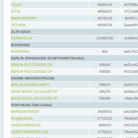
CELLE
48300105
b475386c
EITZE
48900237
47174d8f
MARKLENDORF
48700103
8b4f9f7c
RETHEM
48900204
5aaed954
ALTE MAAS
DORDRECHT
123456785
6c6f84c2
BODENSEE
KONSTANZ
906
aa9179c1
BERLIN-SPANDAUER-SCHIFFFAHRTSKANAL
BERLIN-PLÖTZENSEE OP
586640
ee52ce62
BERLIN-PLÖTZENSEE UP
586650
45721a68
DAHME-WASSERSTRASSE
BERLIN-SCHMÖCKWITZ
586810
6b595707
NEUE MÜHLE SCHLEUSE OP
586270
0e0dbcc9
NEUE MÜHLE SCHLEUSE UP
586280
c9a6c3bf
DORTMUND-EMS-KANAL
BERGESHÖVEDE
34000010
ade3a084
Groppenbruch
27700122
7bbdb421
HASEHUBBRÜCKE
3690010
04572010
HENRICHENBURG OW
27700111
70bee932