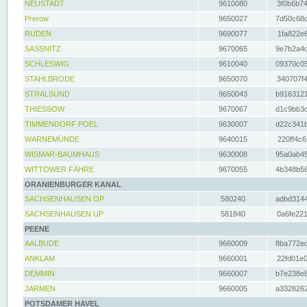
NEUSTADT
9610080
3f0b6b74
Prerow
9650027
7d50c68c
RUDEN
9690077
1fa822e6
SASSNITZ
9670065
9e7b2a4d
SCHLESWIG
9610040
09370c05
STAHLBRODE
9650070
340707f4
STRALSUND
9650043
b9163121
THIESSOW
9670067
d1c9bb3c
TIMMENDORF POEL
9630007
d22c341b
WARNEMÜNDE
9640015
220ff4c6
WISMAR-BAUMHAUS
9630008
95a0ab45
WITTOWER FÄHRE
9670055
4b348b56
ORANIENBURGER KANAL
SACHSENHAUSEN OP
580240
adbd3144
SACHSENHAUSEN UP
581840
0a6fe221
PEENE
AALBUDE
9660009
8ba772ed
ANKLAM
9660001
22fd01e0
DEMMIN
9660007
b7e238e8
JARMEN
9660005
a3328262
POTSDAMER HAVEL