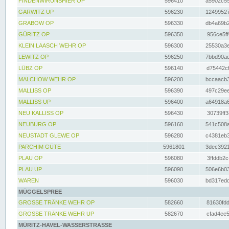
FINDENWIRUNSHIER OP
596410
a5902c55
GARWITZ UP
596230
12499527
GRABOW OP
596330
db4a69b2
GÜRITZ OP
596350
956ce5ff
KLEIN LAASCH WEHR OP
596300
25530a3e
LEWITZ OP
596250
7bbd90ad
LÜBZ OP
596140
d75442cf
MALCHOW WEHR OP
596200
bccaacb3
MALLISS OP
596390
497c29ee
MALLISS UP
596400
a64918a6
NEU KALLISS OP
596430
30739ff3
NEUBURG OP
596160
541c508a
NEUSTADT GLEWE OP
596280
c4381eb3
PARCHIM GÜTE
5961801
3dec3921
PLAU OP
596080
3ffddb2c
PLAU UP
596090
506e6b03
WAREN
596030
bd317edd
MÜGGELSPREE
GROSSE TRÄNKE WEHR OP
582660
81630fdd
GROSSE TRÄNKE WEHR UP
582670
cfad4ee5
MÜRITZ-HAVEL-WASSERSTRASSE