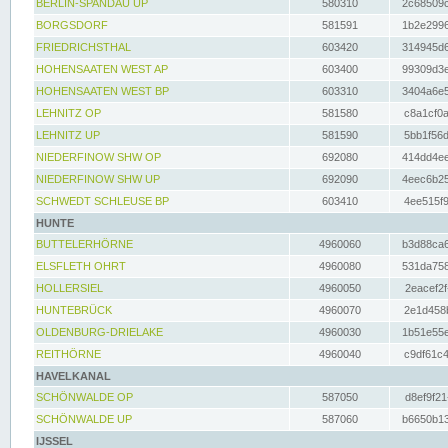
BERLIN-SPANDAU UP
580310
2c68509c
BORGSDORF
581591
1b2e2996
FRIEDRICHSTHAL
603420
314945d6
HOHENSAATEN WEST AP
603400
99309d3e
HOHENSAATEN WEST BP
603310
3404a6e5
LEHNITZ OP
581580
c8a1cf0a
LEHNITZ UP
581590
5bb1f56d
NIEDERFINOW SHW OP
692080
414dd4ee
NIEDERFINOW SHW UP
692090
4eec6b25
SCHWEDT SCHLEUSE BP
603410
4ee515f9
HUNTE
BUTTELERHÖRNE
4960060
b3d88ca6
ELSFLETH OHRT
4960080
531da758
HOLLERSIEL
4960050
2eacef2f
HUNTEBRÜCK
4960070
2e1d458b
OLDENBURG-DRIELAKE
4960030
1b51e55e
REITHÖRNE
4960040
c9df61c4
HAVELKANAL
SCHÖNWALDE OP
587050
d8ef9f21
SCHÖNWALDE UP
587060
b6650b13
IJSSEL