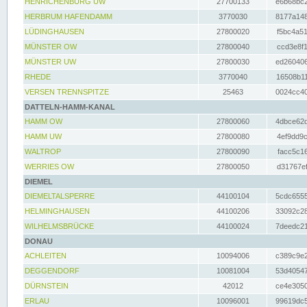
HENRICHENBURG UW
27700133
e6b68bc2
HERBRUM HAFENDAMM
3770030
8177a148
LÜDINGHAUSEN
27800020
f5bc4a51
MÜNSTER OW
27800040
ccd3e8f1
MÜNSTER UW
27800030
ed260406
RHEDE
3770040
16508b11
VERSEN TRENNSPITZE
25463
0024cc40
DATTELN-HAMM-KANAL
HAMM OW
27800060
4dbce62d
HAMM UW
27800080
4ef9dd9c
WALTROP
27800090
facc5c16
WERRIES OW
27800050
d31767ef
DIEMEL
DIEMELTALSPERRE
44100104
5cdc6555
HELMINGHAUSEN
44100206
33092c28
WILHELMSBRÜCKE
44100024
7deedc21
DONAU
ACHLEITEN
10094006
c389c9e2
DEGGENDORF
10081004
53d40547
DÜRNSTEIN
42012
ce4e3050
ERLAU
10096001
99619dc5