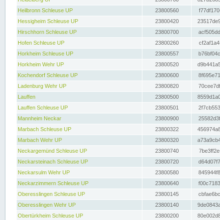
Heilbronn Schleuse UP
23800560
f77df170
Hessigheim Schleuse UP
23800420
23517de9
Hirschhorn Schleuse UP
23800700
acf505dd
Hofen Schleuse UP
23800260
cf2af1a4
Horkheim Schleuse UP
23800557
b76bf04c
Horkheim Wehr UP
23800520
d9b441a5
Kochendorf Schleuse UP
23800600
8f695e71
Ladenburg Wehr UP
23800820
70cee7df
Lauffen
23800500
8559d1a0
Lauffen Schleuse UP
23800501
2f7cb553
Mannheim Neckar
23800900
25582d3f
Marbach Schleuse UP
23800322
456974a8
Marbach Wehr UP
23800320
a73a9cb4
Neckargemünd Schleuse UP
23800740
7be3ff2e
Neckarsteinach Schleuse UP
23800720
d64d07f7
Neckarsulm Wehr UP
23800580
845944f8
Neckarzimmern Schleuse UP
23800640
f00c7183
Oberesslingen Schleuse UP
23800145
cbfae6bc
Oberesslingen Wehr UP
23800140
9de0843a
Obertürkheim Schleuse UP
23800200
80e002d8