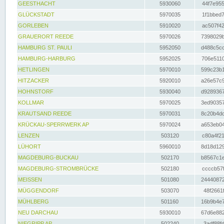
GEESTHACHT
5930060
44f7e955
GLÜCKSTADT
5970035
1f1bbed7
GORLEBEN
5910020
ac507f42
GRAUERORT REEDE
5970026
7398029b
HAMBURG ST. PAULI
5952050
d488c5cc
HAMBURG-HARBURG
5952025
706e5110
HETLINGEN
5970010
599c23b1
HITZACKER
5920010
a26e57c9
HOHNSTORF
5930040
d9289367
KOLLMAR
5970025
3ed90357
KRAUTSAND REEDE
5970031
8c20b4dc
KRÜCKAU-SPERRWERK AP
5970024
a653eb04
LENZEN
503120
c80a4f21
LÜHORT
5960010
8d18d129
MAGDEBURG-BUCKAU
502170
b8567c1e
MAGDEBURG-STROMBRÜCKE
502180
ccccb57f
MEISSEN
501080
24440872
MÜGGENDORF
503070
48f2661f
MÜHLBERG
501160
16b9b4e7
NEU DARCHAU
5930010
67d6e882
NIEGRIPP AP
502240
3adf88fd