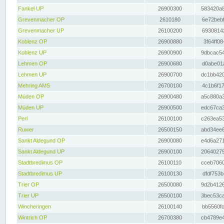
Fankel UP
26900300
583420a8
Grevenmacher OP
2610180
6e72bebf
Grevenmacher UP
26100200
69308142
Koblenz OP
26900880
3f64ff08
Koblenz UP
26900900
9dbcac54
Lehmen OP
26900680
d0abe01a
Lehmen UP
26900700
dc1bb420
Mehring AMS
26700100
4c1b6f17
Müden OP
26900480
a5c880a3
Müden UP
26900500
edc67ca3
Perl
26100100
c263ea53
Ruwer
26500150
abd34ee6
Sankt Aldegund OP
26900080
e4d6a271
Sankt Aldegund UP
26900100
20640279
Stadtbredimus OP
26100110
cceb7060
Stadtbredimus UP
26100130
dfdf753b
Trier OP
26500080
9d2b4126
Trier UP
26500100
3bec53ca
Wincheringen
26100140
bb5560fc
Wintrich OP
26700380
cb4789e4