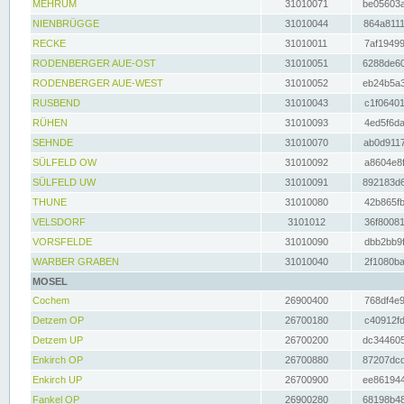
MEHRUM
31010071
be05603a
NIENBRÜGGE
31010044
864a8111
RECKE
31010011
7af19499
RODENBERGER AUE-OST
31010051
6288de60
RODENBERGER AUE-WEST
31010052
eb24b5a3
RUSBEND
31010043
c1f06401
RÜHEN
31010093
4ed5f6da
SEHNDE
31010070
ab0d9117
SÜLFELD OW
31010092
a8604e8f
SÜLFELD UW
31010091
892183d6
THUNE
31010080
42b865fb
VELSDORF
3101012
36f80081
VORSFELDE
31010090
dbb2bb9f
WARBER GRABEN
31010040
2f1080ba
MOSEL
Cochem
26900400
768df4e9
Detzem OP
26700180
c40912fd
Detzem UP
26700200
dc344605
Enkirch OP
26700880
87207dcd
Enkirch UP
26700900
ee861944
Fankel OP
26900280
68198b48