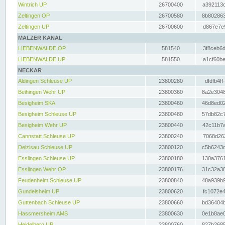
Wintrich UP
26700400
a392113c
Zeltingen OP
26700580
8b802863
Zeltingen UP
26700600
d867e7e9
MALZER KANAL
LIEBENWALDE OP
581540
3f8ceb6d
LIEBENWALDE UP
581550
a1cf60be
NECKAR
Aldingen Schleuse UP
23800280
dfdfb4ff
Beihingen Wehr UP
23800360
8a2e3048
Besigheim SKA
23800460
46d8ed02
Besigheim Schleuse UP
23800480
57db82c7
Besigheim Wehr UP
23800440
42c11b7a
Cannstatt Schleuse UP
23800240
7068d262
Deizisau Schleuse UP
23800120
c5b6243d
Esslingen Schleuse UP
23800180
130a3761
Esslingen Wehr OP
23800176
31c32a38
Feudenheim Schleuse UP
23800840
48a939b9
Gundelsheim UP
23800620
fc1072e4
Guttenbach Schleuse UP
23800660
bd36404b
Hassmersheim AMS
23800630
0e1b8ae0
Heidelberg UP
23800760
827b2685