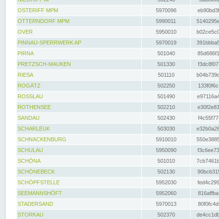
OSTERIFF MPM
5970096
eb90bd3f
OTTERNDORF MPM
5990011
5140295e
OVER
5950010
b02ce5c0
PINNAU-SPERRWERK AP
5970019
391bbba5
PIRNA
501040
85d686f1
PRETZSCH-MAUKEN
501330
f3dc8f07
RIESA
501110
b04b739d
ROGÄTZ
502250
133f0f6c
ROSSLAU
501490
e97116a4
ROTHENSEE
502210
e30f2e83
SANDAU
502430
f4c55f77
SCHARLEUK
503030
e32b0a28
SCHNACKENBURG
5910010
550e3885
SCHULAU
5950090
f3c6ee73
SCHÖNA
501010
7cb7461b
SCHÖNEBECK
502130
90bcb315
SCHÖPFSTELLE
5952030
fed4c295
SEEMANNSHÖFT
5952060
816affba
STADERSAND
5970013
80f0fc4d
STORKAU
502370
de4cc1db