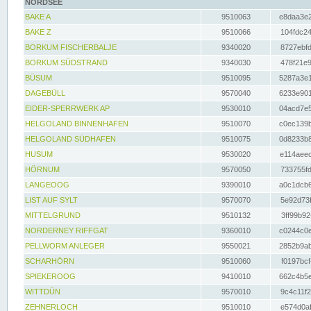
NORDSEE
BAKE A
9510063
e8daa3e2
BAKE Z
9510066
104fdc24
BORKUM FISCHERBALJE
9340020
8727ebfd
BORKUM SÜDSTRAND
9340030
478f21e9
BÜSUM
9510095
5287a3e1
DAGEBÜLL
9570040
6233e901
EIDER-SPERRWERK AP
9530010
04acd7e5
HELGOLAND BINNENHAFEN
9510070
c0ec139b
HELGOLAND SÜDHAFEN
9510075
0d8233b8
HUSUM
9530020
e114aeec
HÖRNUM
9570050
733755fd
LANGEOOG
9390010
a0c1dcb6
LIST AUF SYLT
9570070
5e92d73f
MITTELGRUND
9510132
3ff99b92
NORDERNEY RIFFGAT
9360010
c0244c0e
PELLWORM ANLEGER
9550021
2852b9ab
SCHARHÖRN
9510060
f0197bcf
SPIEKEROOG
9410010
662c4b5e
WITTDÜN
9570010
9c4c11f2
ZEHNERLOCH
9510010
e574d0af