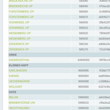
BREDEREICHE OP
580080
308f5979
BREDEREICHE UP
580090
470acd2a
FÜRSTENBERG OP
580060
2c95f83d
FÜRSTENBERG UP
580070
a5830277
VOßWINKEL OP
580000
09b422f7
VOßWINKEL UP
580010
2bcef51a
WESENBERG OP
580020
7909d3f7
WESENBERG UP
580030
da3b5de9
ZEHDENICK OP
580160
a9b8e24c
ZEHDENICK UP
580170
721d7dbf
ORKE
DALWIGKSTHAL
42840453
f0f78cc4
KLEINES HAFF
KARLSHAGEN
9690085
f53bb77f
KARNIN
9690084
da893bbd
UECKERMÜNDE
9690088
c1588dcc
WOLGAST
9650080
b327e35c
OSTE
BELUM
5980060
a9e93be0
BREMERVÖRDE UW
5980010
cf8a3ea2
HECHTHAUSEN
5980030
e5e02890