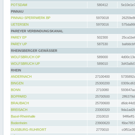
POTSDAM
580412
5e10e1e7
PINNAU
PINNAU-SPERRWERK BP
5970018
26259e8f
UETERSEN
5970016
575da86f
PAREYER VERBINDUNGSKANAL
PAREY EP
502300
25ca1bef
PAREY UP
587530
bafddcbf
RHEINSBERGER GEWÄSSER
WOLFSBRUCH OP
589000
4d00c13e
WOLFSBRUCH UP
589010
3d43a8d7
RHEIN
ANDERNACH
27100400
5735892a
BINGEN
25300200
0309cd61
BONN
2710080
593647aa
BOPPARD
25700500
2ff6379d
BRAUBACH
25700600
d6dc44d1
BREISACH
23300320
9da1ad2b
Basel-Rheinhalle
2310010
94f6eff1
Bodenheim
23900620
f6be7857
DUISBURG-RUHRORT
2770010
c0f51e35