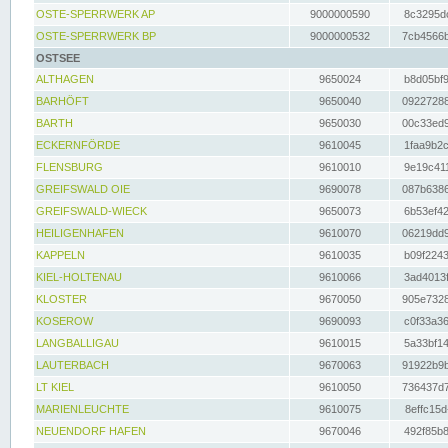
OSTE-SPERRWERK AP
9000000590
8c3295dc
OSTE-SPERRWERK BP
9000000532
7cb4566b
OSTSEE
ALTHAGEN
9650024
b8d05bf9
BARHÖFT
9650040
09227288
BARTH
9650030
00c33ed9
ECKERNFÖRDE
9610045
1faa9b2c
FLENSBURG
9610010
9e19c411
GREIFSWALD OIE
9690078
087b6386
GREIFSWALD-WIECK
9650073
6b53ef42
HEILIGENHAFEN
9610070
06219dd9
KAPPELN
9610035
b09f2243
KIEL-HOLTENAU
9610066
3ad4013f
KLOSTER
9670050
905e7328
KOSEROW
9690093
c0f33a36
LANGBALLIGAU
9610015
5a33bf14
LAUTERBACH
9670063
91922b9b
LT KIEL
9610050
736437d7
MARIENLEUCHTE
9610075
8effc15d
NEUENDORF HAFEN
9670046
492f85b8