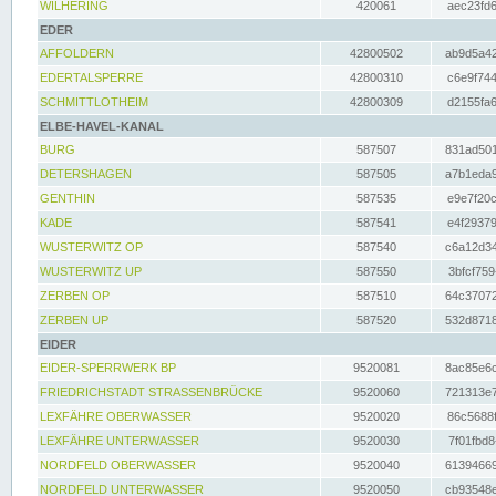
WILHERING
420061
aec23fd6
EDER
AFFOLDERN
42800502
ab9d5a42
EDERTALSPERRE
42800310
c6e9f744
SCHMITTLOTHEIM
42800309
d2155fa6
ELBE-HAVEL-KANAL
BURG
587507
831ad501
DETERSHAGEN
587505
a7b1eda9
GENTHIN
587535
e9e7f20c
KADE
587541
e4f29379
WUSTERWITZ OP
587540
c6a12d34
WUSTERWITZ UP
587550
3bfcf759
ZERBEN OP
587510
64c37072
ZERBEN UP
587520
532d8718
EIDER
EIDER-SPERRWERK BP
9520081
8ac85e6c
FRIEDRICHSTADT STRASSENBRÜCKE
9520060
721313e7
LEXFÄHRE OBERWASSER
9520020
86c5688f
LEXFÄHRE UNTERWASSER
9520030
7f01fbd8
NORDFELD OBERWASSER
9520040
61394669
NORDFELD UNTERWASSER
9520050
cb93548e