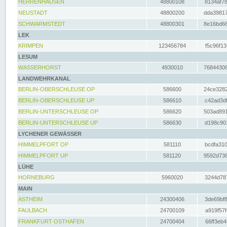
HERRENHAUSEN
48800108
8134af78
NEUSTADT
48800200
dda39817
SCHWARMSTEDT
48800301
8e16bd66
LEK
KRIMPEN
123456784
f5c96f13
LESUM
WASSERHORST
4930010
76844306
LANDWEHRKANAL
BERLIN-OBERSCHLEUSE OP
586600
24ce3282
BERLIN-OBERSCHLEUSE UP
586610
c42ad3df
BERLIN-UNTERSCHLEUSE OP
586620
503ad891
BERLIN-UNTERSCHLEUSE UP
586630
d198c901
LYCHENER GEWÄSSER
HIMMELPFORT OP
581110
bcdfa310
HIMMELPFORT UP
581120
9592d736
LÜHE
HORNEBURG
5960020
3244d787
MAIN
ASTHEIM
24300406
3de69bf8
FAULBACH
24700109
a919f57f
FRANKFURT OSTHAFEN
24700404
66ff3eb4