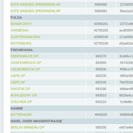
ESTE INNERES SPERRWERK AP
5950082
227b83f7
ESTE INNERES SPERRWERK BP
5950081
5fea1a12
FULDA
BONAFORTH
42900201
23721dfd
GREBENAU
42700202
acd63934
GUNTERSHAUSEN
42900100
213a585d
ROTENBURG
42700100
d1ba62a4
FINOWKANAL
EBERSWALDE OP
693170
3cd46cc7
GRAFENBRÜCK OP
693050
547422fb
LEESENBRÜCK OP
693030
f099ce74
LIEPE OP
693230
6f81b35f
LIEPE UP
693240
79d783d3
RAGÖSE OP
693190
b6bbe4f8
RUHLSDORF OP
693010
6629a4ca
STECHER OP
693210
516fbf8c
HAMME
RITTERHUDE
4940030
f49855d8
HAVEL-ODER-WASSERSTRASSE
BERLIN-SPANDAU OP
580300
e607a4b6