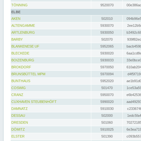
TÖNNING
9520070
00e386ac
ELBE
AKEN
502010
094b96e5
ALTENGAMME
5930070
2ee12b9a
ARTLENBURG
5930050
b3492c68
BARBY
502070
939f82ec
BLANKENESE UF
5952065
bacb459b
BLECKEDE
5930020
6aa1cd8e
BOIZENBURG
5930033
33e0bce0
BROKDORF
5970050
610ab204
BRUNSBÜTTEL MPM
5970094
d4f5f719
BUNTHAUS
5952020
ae1b91d0
COSWIG
501470
1ce53a59
CRANZ
5950070
e6b42536
CUXHAVEN STEUBENHÖFT
5990020
aad49293
DAMNATZ
5910030
c233674f
DESSAU
502000
1edc5fa4
DRESDEN
501060
70272185
DÖMITZ
5910025
6e3ea719
ELSTER
501390
c093b557