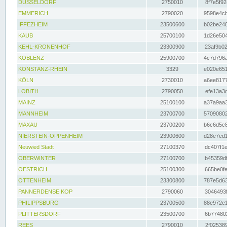
DÜSSELDORF
2750010
8f7e5f92
EMMERICH
2790020
9598e4cb
IFFEZHEIM
23500600
b02be240
KAUB
25700100
1d26e504
KEHL-KRONENHOF
23300900
23af9b02
KOBLENZ
25900700
4c7d796a
KONSTANZ-RHEIN
3329
e020e651
KÖLN
2730010
a6ee8177
LOBITH
2790050
efe13a3d
MAINZ
25100100
a37a9aa3
MANNHEIM
23700700
57090802
MAXAU
23700200
b6c6d5c8
NIERSTEIN-OPPENHEIM
23900600
d28e7ed1
Neuwied Stadt
27100370
dc407f1e
OBERWINTER
27100700
b45359df
OESTRICH
25100300
665be0fe
OTTENHEIM
23300800
787e5d63
PANNERDENSE KOP
2790060
3046493f
PHILIPPSBURG
23700500
88e972e1
PLITTERSDORF
23500700
6b774802
REES
2790010
2f025389