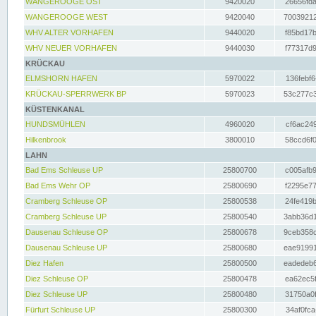
WANGEROOGE OST
9420020
26656fda
WANGEROOGE WEST
9420040
70039212
WHV ALTER VORHAFEN
9440020
f85bd17b
WHV NEUER VORHAFEN
9440030
f77317d9
KRÜCKAU
ELMSHORN HAFEN
5970022
136febf6
KRÜCKAU-SPERRWERK BP
5970023
53c277c3
KÜSTENKANAL
HUNDSMÜHLEN
4960020
cf6ac249
Hilkenbrook
3800010
58ccd6f0
LAHN
Bad Ems Schleuse UP
25800700
c005afb9
Bad Ems Wehr OP
25800690
f2295e77
Cramberg Schleuse OP
25800538
24fe419b
Cramberg Schleuse UP
25800540
3abb36d1
Dausenau Schleuse OP
25800678
9ceb358c
Dausenau Schleuse UP
25800680
eae91991
Diez Hafen
25800500
eadedeb6
Diez Schleuse OP
25800478
ea62ec5f
Diez Schleuse UP
25800480
31750a0f
Fürfurt Schleuse UP
25800300
34af0fca