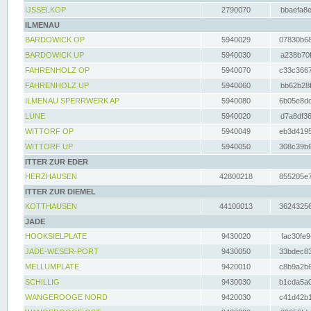
IJSSELKOP
2790070
bbaefa8e
ILMENAU
BARDOWICK OP
5940029
07830b68
BARDOWICK UP
5940030
a238b70f
FAHRENHOLZ OP
5940070
c33c3667
FAHRENHOLZ UP
5940060
bb62b28f
ILMENAU SPERRWERK AP
5940080
6b05e8dc
LÜNE
5940020
d7a8df36
WITTORF OP
5940049
eb3d4195
WITTORF UP
5940050
308c39b6
ITTER ZUR EDER
HERZHAUSEN
42800218
855205e7
ITTER ZUR DIEMEL
KOTTHAUSEN
44100013
36243256
JADE
HOOKSIELPLATE
9430020
fac30fe9
JADE-WESER-PORT
9430050
33bdec83
MELLUMPLATE
9420010
c8b9a2b6
SCHILLIG
9430030
b1cda5a0
WANGEROOGE NORD
9420030
c41d42b1