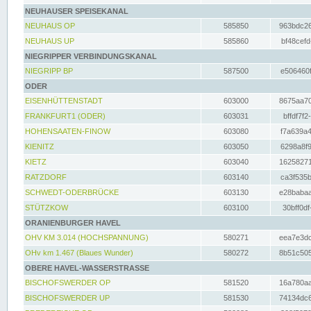
NEUHAUSER SPEISEKANAL
NEUHAUS OP
585850
963bdc26
NEUHAUS UP
585860
bf48cefd
NIEGRIPPER VERBINDUNGSKANAL
NIEGRIPP BP
587500
e506460f
ODER
EISENHÜTTENSTADT
603000
8675aa70
FRANKFURT1 (ODER)
603031
bffdf7f2
HOHENSAATEN-FINOW
603080
f7a639a4
KIENITZ
603050
6298a8f9
KIETZ
603040
16258271
RATZDORF
603140
ca3f535b
SCHWEDT-ODERBRÜCKE
603130
e28babaa
STÜTZKOW
603100
30bff0df
ORANIENBURGER HAVEL
OHV KM 3.014 (HOCHSPANNUNG)
580271
eea7e3dc
OHv km 1.467 (Blaues Wunder)
580272
8b51c505
OBERE HAVEL-WASSERSTRASSE
BISCHOFSWERDER OP
581520
16a780aa
BISCHOFSWERDER UP
581530
74134dc6