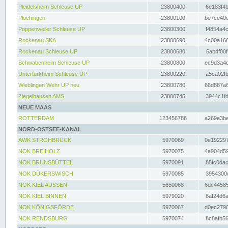
Pleidelsheim Schleuse UP
23800400
6e183f4b
Plochingen
23800100
be7ce40e
Poppenweiler Schleuse UP
23800300
f4854a4c
Rockenau SKA
23800690
4c00a166
Rockenau Schleuse UP
23800680
5ab4f00f
Schwabenheim Schleuse UP
23800800
ec9d3a4d
Untertürkheim Schleuse UP
23800220
a5ca02fb
Wieblingen Wehr UP neu
23800780
66d887a6
Ziegelhausen AMS
23800745
3944c1fd
NEUE MAAS
ROTTERDAM
123456786
a269e3be
NORD-OSTSEE-KANAL
AWK STROHBRÜCK
5970069
0e192297
NOK BREIHOLZ
5970075
4a904d59
NOK BRUNSBÜTTEL
5970091
85fc0dac
NOK DÜKERSWISCH
5970085
3954300d
NOK KIEL AUSSEN
5650068
6dc44585
NOK KIEL BINNEN
5979020
8af24d6a
NOK KÖNIGSFÖRDE
5970067
d0ec2790
NOK RENDSBURG
5970074
8c8afb56