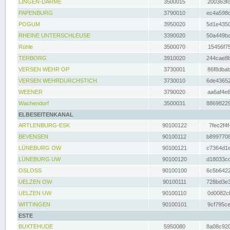
LINGEN-DARME
3500015
200363fc
PAPENBURG
3790010
ec4a598d
POGUM
3950020
5d1e4350
RHEINE UNTERSCHLEUSE
3390020
50a449ba
Rühle
3500070
15456f75
TERBORG
3910020
244cae8b
VERSEN WEHR OP
3730001
86f8dbab
VERSEN WEHRDURCHSTICH
3730010
6de43652
WEENER
3790020
aa6af4e6
Wachendorf
3500031
88698229
ELBESEITENKANAL
ARTLENBURG-ESK
90100122
7fec2f4f
BEVENSEN
90100112
b8997708
LÜNEBURG OW
90100121
c7364d1e
LÜNEBURG UW
90100120
d18033cd
OSLOSS
90100100
6c5b6422
UELZEN OW
90100111
728bd3e3
UELZEN UW
90100110
0d0082cf
WITTINGEN
90100101
9cf795ce
ESTE
BUXTEHUDE
5950080
8a08c920