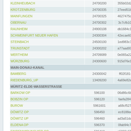
KLEINHEUBACH
24700200
355b02d2
KROTZENBURG
24700335
27eed51b
MAINFLINGEN
24700325
4627475d
OBERNAU
24700302
3c7cfb10
RAUNHEIM
24900108
db1684c1
SCHWEINFURT NEUER HAFEN
24300304
42ecae60
STEINBACH
24500100
1ed983c3
TRUNSTADT
24300202
a77aad00
WERTHEIM
24709089
0e065a22
WÜRZBURG
24300600
915d76e1
MAIN-DONAU-KANAL
BAMBERG
24300042
ff02f181
RIEDENBURG_UP
13409200
4a69e82e
MÜRITZ-ELDE-WASSERSTRASSE
BARKOW OP
596100
06d86c6b
BOBZIN OP
596120
faefa284
BUROW
5961601
a68cf527
DÖMITZ OP
596450
ec8188ee
DÖMITZ UP
596460
ad3a51da
ELDENA OP
596370
0fab94c7