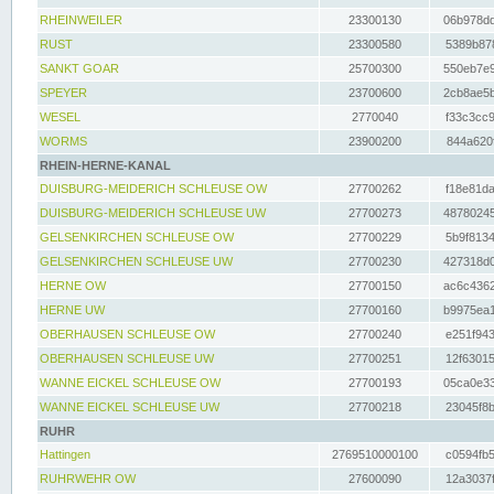
RHEINWEILER
23300130
06b978dd
RUST
23300580
5389b878
SANKT GOAR
25700300
550eb7e9
SPEYER
23700600
2cb8ae5b
WESEL
2770040
f33c3cc9
WORMS
23900200
844a620f
RHEIN-HERNE-KANAL
DUISBURG-MEIDERICH SCHLEUSE OW
27700262
f18e81da
DUISBURG-MEIDERICH SCHLEUSE UW
27700273
48780245
GELSENKIRCHEN SCHLEUSE OW
27700229
5b9f8134
GELSENKIRCHEN SCHLEUSE UW
27700230
427318d0
HERNE OW
27700150
ac6c4362
HERNE UW
27700160
b9975ea1
OBERHAUSEN SCHLEUSE OW
27700240
e251f943
OBERHAUSEN SCHLEUSE UW
27700251
12f63015
WANNE EICKEL SCHLEUSE OW
27700193
05ca0e33
WANNE EICKEL SCHLEUSE UW
27700218
23045f8b
RUHR
Hattingen
2769510000100
c0594fb5
RUHRWEHR OW
27600090
12a3037f