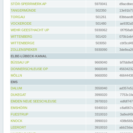
STÖR-SPERRWERK AP
5970041
d9acdbec
TANGERMÜNDE
502350
13e91b77
TORGAU
501261
83bbaedb
VOCKERODE
501480
ae93f2a5
WEHR GEESTHACHT UP
5930062
0f7f58a8
WITTENBERG
501420
070b1eb4
WITTENBERGE
503050
cbf3cd49
ZOLLENSPIEKER
5930090
3de8ea26
ELBE-LÜBECK-KANAL
BÜSSAU UP
9669040
bf7bb8e8
DONNERSCHLEUSE OP
9660049
45634232
MÖLLN
9660050
46644438
EMS
DALUM
3550040
ad357e52
DUKEGAT
3990020
7753c1fa
EMDEN NEUE SEESCHLEUSE
3970010
edfdf747
EMSHÖRN
9340010
c8af067c
FUESTRUP
3310010
3a8ed45f
KNOCK
3990010
438b565e
LEERORT
3910010
abb23dad