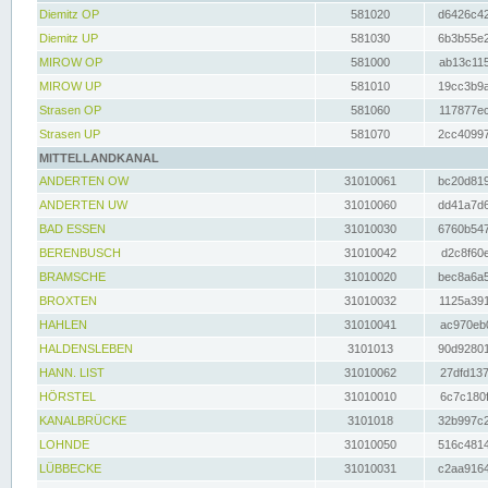
Diemitz OP
581020
d6426c42
Diemitz UP
581030
6b3b55e2
MIROW OP
581000
ab13c115
MIROW UP
581010
19cc3b9a
Strasen OP
581060
117877ec
Strasen UP
581070
2cc40997
MITTELLANDKANAL
ANDERTEN OW
31010061
bc20d819
ANDERTEN UW
31010060
dd41a7d6
BAD ESSEN
31010030
6760b547
BERENBUSCH
31010042
d2c8f60e
BRAMSCHE
31010020
bec8a6a5
BROXTEN
31010032
1125a391
HAHLEN
31010041
ac970eb0
HALDENSLEBEN
3101013
90d92801
HANN. LIST
31010062
27dfd137
HÖRSTEL
31010010
6c7c180f
KANALBRÜCKE
3101018
32b997c2
LOHNDE
31010050
516c4814
LÜBBECKE
31010031
c2aa9164