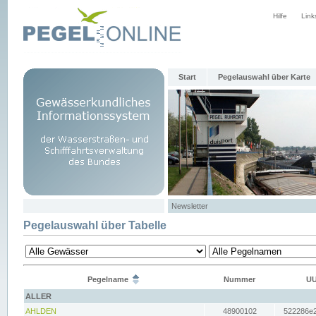
Hilfe
Link
Start
Pegelauswahl über Karte
Newsletter
Pegelauswahl über Tabelle
Pegelname
Nummer
UU
ALLER
AHLDEN
48900102
522286e2