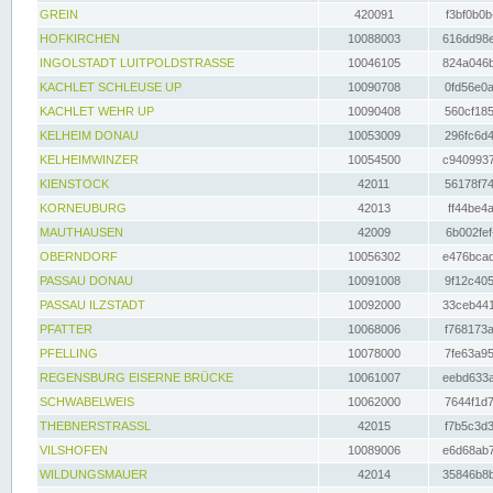
GREIN
420091
f3bf0b0b
HOFKIRCHEN
10088003
616dd98e
INGOLSTADT LUITPOLDSTRASSE
10046105
824a046b
KACHLET SCHLEUSE UP
10090708
0fd56e0a
KACHLET WEHR UP
10090408
560cf185
KELHEIM DONAU
10053009
296fc6d4
KELHEIMWINZER
10054500
c9409937
KIENSTOCK
42011
56178f74
KORNEUBURG
42013
ff44be4a
MAUTHAUSEN
42009
6b002fef
OBERNDORF
10056302
e476bcad
PASSAU DONAU
10091008
9f12c405
PASSAU ILZSTADT
10092000
33ceb441
PFATTER
10068006
f768173a
PFELLING
10078000
7fe63a95
REGENSBURG EISERNE BRÜCKE
10061007
eebd633a
SCHWABELWEIS
10062000
7644f1d7
THEBNERSTRASSL
42015
f7b5c3d3
VILSHOFEN
10089006
e6d68ab7
WILDUNGSMAUER
42014
35846b8b