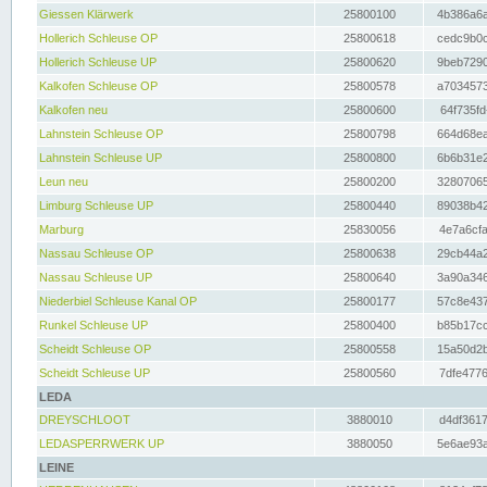
Giessen Klärwerk
25800100
4b386a6a
Hollerich Schleuse OP
25800618
cedc9b0c
Hollerich Schleuse UP
25800620
9beb7290
Kalkofen Schleuse OP
25800578
a7034573
Kalkofen neu
25800600
64f735fd
Lahnstein Schleuse OP
25800798
664d68ea
Lahnstein Schleuse UP
25800800
6b6b31e2
Leun neu
25800200
32807065
Limburg Schleuse UP
25800440
89038b42
Marburg
25830056
4e7a6cfa
Nassau Schleuse OP
25800638
29cb44a2
Nassau Schleuse UP
25800640
3a90a346
Niederbiel Schleuse Kanal OP
25800177
57c8e437
Runkel Schleuse UP
25800400
b85b17cc
Scheidt Schleuse OP
25800558
15a50d2b
Scheidt Schleuse UP
25800560
7dfe4776
LEDA
DREYSCHLOOT
3880010
d4df3617
LEDASPERRWERK UP
3880050
5e6ae93a
LEINE