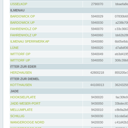
IJSSELKOP
2790070
bbaefa8e
ILMENAU
BARDOWICK OP
5940029
07830b68
BARDOWICK UP
5940030
a238b70f
FAHRENHOLZ OP
5940070
c33c3667
FAHRENHOLZ UP
5940060
bb62b28f
ILMENAU SPERRWERK AP
5940080
6b05e8dc
LÜNE
5940020
d7a8df36
WITTORF OP
5940049
eb3d4195
WITTORF UP
5940050
308c39b6
ITTER ZUR EDER
HERZHAUSEN
42800218
855205e7
ITTER ZUR DIEMEL
KOTTHAUSEN
44100013
36243256
JADE
HOOKSIELPLATE
9430020
fac30fe9
JADE-WESER-PORT
9430050
33bdec83
MELLUMPLATE
9420010
c8b9a2b6
SCHILLIG
9430030
b1cda5a0
WANGEROOGE NORD
9420030
c41d42b1