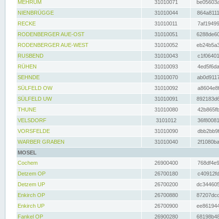
MEHRUM
31010071
be05603a
NIENBRÜGGE
31010044
864a8111
RECKE
31010011
7af19499
RODENBERGER AUE-OST
31010051
6288de60
RODENBERGER AUE-WEST
31010052
eb24b5a3
RUSBEND
31010043
c1f06401
RÜHEN
31010093
4ed5f6da
SEHNDE
31010070
ab0d9117
SÜLFELD OW
31010092
a8604e8f
SÜLFELD UW
31010091
892183d6
THUNE
31010080
42b865fb
VELSDORF
3101012
36f80081
VORSFELDE
31010090
dbb2bb9f
WARBER GRABEN
31010040
2f1080ba
MOSEL
Cochem
26900400
768df4e9
Detzem OP
26700180
c40912fd
Detzem UP
26700200
dc344605
Enkirch OP
26700880
87207dcd
Enkirch UP
26700900
ee861944
Fankel OP
26900280
68198b48