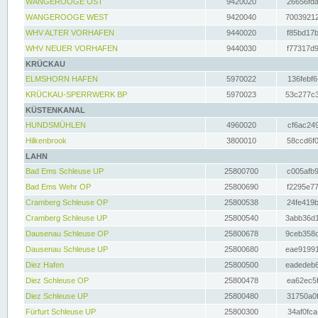
WANGEROOGE OST
9420020
26656fda
WANGEROOGE WEST
9420040
70039212
WHV ALTER VORHAFEN
9440020
f85bd17b
WHV NEUER VORHAFEN
9440030
f77317d9
KRÜCKAU
ELMSHORN HAFEN
5970022
136febf6
KRÜCKAU-SPERRWERK BP
5970023
53c277c3
KÜSTENKANAL
HUNDSMÜHLEN
4960020
cf6ac249
Hilkenbrook
3800010
58ccd6f0
LAHN
Bad Ems Schleuse UP
25800700
c005afb9
Bad Ems Wehr OP
25800690
f2295e77
Cramberg Schleuse OP
25800538
24fe419b
Cramberg Schleuse UP
25800540
3abb36d1
Dausenau Schleuse OP
25800678
9ceb358c
Dausenau Schleuse UP
25800680
eae91991
Diez Hafen
25800500
eadedeb6
Diez Schleuse OP
25800478
ea62ec5f
Diez Schleuse UP
25800480
31750a0f
Fürfurt Schleuse UP
25800300
34af0fca