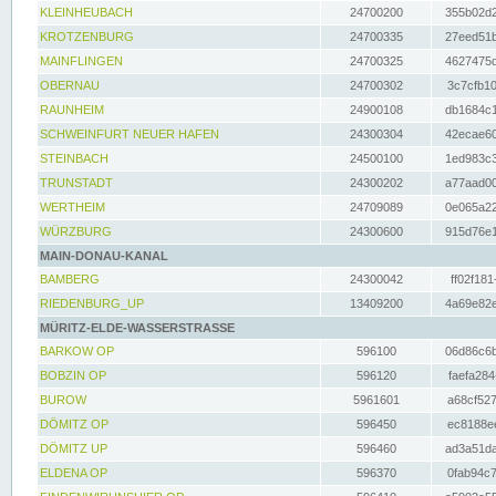
KLEINHEUBACH
24700200
355b02d2
KROTZENBURG
24700335
27eed51b
MAINFLINGEN
24700325
4627475d
OBERNAU
24700302
3c7cfb10
RAUNHEIM
24900108
db1684c1
SCHWEINFURT NEUER HAFEN
24300304
42ecae60
STEINBACH
24500100
1ed983c3
TRUNSTADT
24300202
a77aad00
WERTHEIM
24709089
0e065a22
WÜRZBURG
24300600
915d76e1
MAIN-DONAU-KANAL
BAMBERG
24300042
ff02f181
RIEDENBURG_UP
13409200
4a69e82e
MÜRITZ-ELDE-WASSERSTRASSE
BARKOW OP
596100
06d86c6b
BOBZIN OP
596120
faefa284
BUROW
5961601
a68cf527
DÖMITZ OP
596450
ec8188ee
DÖMITZ UP
596460
ad3a51da
ELDENA OP
596370
0fab94c7