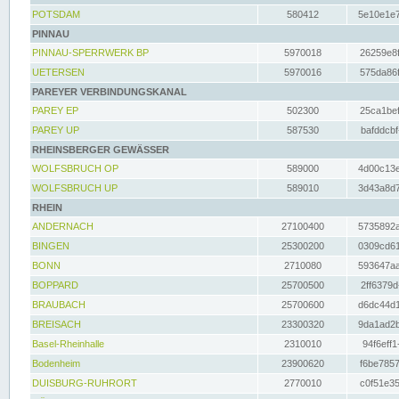
POTSDAM
580412
5e10e1e7
PINNAU
PINNAU-SPERRWERK BP
5970018
26259e8f
UETERSEN
5970016
575da86f
PAREYER VERBINDUNGSKANAL
PAREY EP
502300
25ca1bef
PAREY UP
587530
bafddcbf
RHEINSBERGER GEWÄSSER
WOLFSBRUCH OP
589000
4d00c13e
WOLFSBRUCH UP
589010
3d43a8d7
RHEIN
ANDERNACH
27100400
5735892a
BINGEN
25300200
0309cd61
BONN
2710080
593647aa
BOPPARD
25700500
2ff6379d
BRAUBACH
25700600
d6dc44d1
BREISACH
23300320
9da1ad2b
Basel-Rheinhalle
2310010
94f6eff1
Bodenheim
23900620
f6be7857
DUISBURG-RUHRORT
2770010
c0f51e35