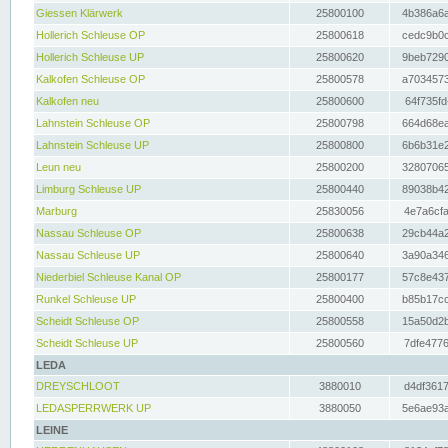
Giessen Klärwerk
25800100
4b386a6a
Hollerich Schleuse OP
25800618
cedc9b0c
Hollerich Schleuse UP
25800620
9beb7290
Kalkofen Schleuse OP
25800578
a7034573
Kalkofen neu
25800600
64f735fd
Lahnstein Schleuse OP
25800798
664d68ea
Lahnstein Schleuse UP
25800800
6b6b31e2
Leun neu
25800200
32807065
Limburg Schleuse UP
25800440
89038b42
Marburg
25830056
4e7a6cfa
Nassau Schleuse OP
25800638
29cb44a2
Nassau Schleuse UP
25800640
3a90a346
Niederbiel Schleuse Kanal OP
25800177
57c8e437
Runkel Schleuse UP
25800400
b85b17cc
Scheidt Schleuse OP
25800558
15a50d2b
Scheidt Schleuse UP
25800560
7dfe4776
LEDA
DREYSCHLOOT
3880010
d4df3617
LEDASPERRWERK UP
3880050
5e6ae93a
LEINE