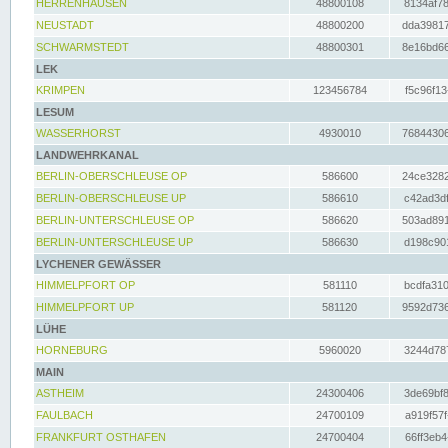
HERRENHAUSEN
48800108
8134af78
NEUSTADT
48800200
dda39817
SCHWARMSTEDT
48800301
8e16bd66
LEK
KRIMPEN
123456784
f5c96f13
LESUM
WASSERHORST
4930010
76844306
LANDWEHRKANAL
BERLIN-OBERSCHLEUSE OP
586600
24ce3282
BERLIN-OBERSCHLEUSE UP
586610
c42ad3df
BERLIN-UNTERSCHLEUSE OP
586620
503ad891
BERLIN-UNTERSCHLEUSE UP
586630
d198c901
LYCHENER GEWÄSSER
HIMMELPFORT OP
581110
bcdfa310
HIMMELPFORT UP
581120
9592d736
LÜHE
HORNEBURG
5960020
3244d787
MAIN
ASTHEIM
24300406
3de69bf8
FAULBACH
24700109
a919f57f
FRANKFURT OSTHAFEN
24700404
66ff3eb4