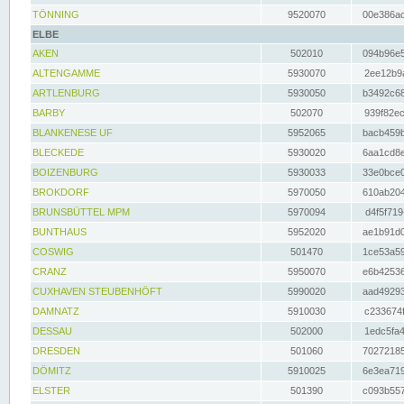
TÖNNING
9520070
00e386ac
ELBE
AKEN
502010
094b96e5
ALTENGAMME
5930070
2ee12b9a
ARTLENBURG
5930050
b3492c68
BARBY
502070
939f82ec
BLANKENESE UF
5952065
bacb459b
BLECKEDE
5930020
6aa1cd8e
BOIZENBURG
5930033
33e0bce0
BROKDORF
5970050
610ab204
BRUNSBÜTTEL MPM
5970094
d4f5f719
BUNTHAUS
5952020
ae1b91d0
COSWIG
501470
1ce53a59
CRANZ
5950070
e6b42536
CUXHAVEN STEUBENHÖFT
5990020
aad49293
DAMNATZ
5910030
c233674f
DESSAU
502000
1edc5fa4
DRESDEN
501060
70272185
DÖMITZ
5910025
6e3ea719
ELSTER
501390
c093b557