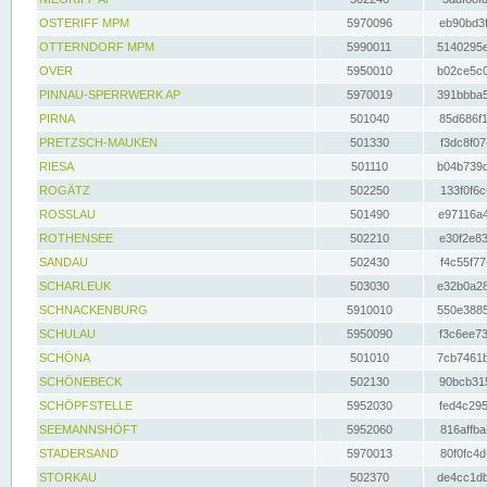
OSTERIFF MPM
5970096
eb90bd3f
OTTERNDORF MPM
5990011
5140295e
OVER
5950010
b02ce5c0
PINNAU-SPERRWERK AP
5970019
391bbba5
PIRNA
501040
85d686f1
PRETZSCH-MAUKEN
501330
f3dc8f07
RIESA
501110
b04b739d
ROGÄTZ
502250
133f0f6c
ROSSLAU
501490
e97116a4
ROTHENSEE
502210
e30f2e83
SANDAU
502430
f4c55f77
SCHARLEUK
503030
e32b0a28
SCHNACKENBURG
5910010
550e3885
SCHULAU
5950090
f3c6ee73
SCHÖNA
501010
7cb7461b
SCHÖNEBECK
502130
90bcb315
SCHÖPFSTELLE
5952030
fed4c295
SEEMANNSHÖFT
5952060
816affba
STADERSAND
5970013
80f0fc4d
STORKAU
502370
de4cc1db