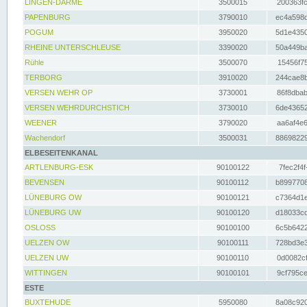
LINGEN-DARME
3500015
200363fc
PAPENBURG
3790010
ec4a598d
POGUM
3950020
5d1e4350
RHEINE UNTERSCHLEUSE
3390020
50a449ba
Rühle
3500070
15456f75
TERBORG
3910020
244cae8b
VERSEN WEHR OP
3730001
86f8dbab
VERSEN WEHRDURCHSTICH
3730010
6de43652
WEENER
3790020
aa6af4e6
Wachendorf
3500031
88698229
ELBESEITENKANAL
ARTLENBURG-ESK
90100122
7fec2f4f
BEVENSEN
90100112
b8997708
LÜNEBURG OW
90100121
c7364d1e
LÜNEBURG UW
90100120
d18033cd
OSLOSS
90100100
6c5b6422
UELZEN OW
90100111
728bd3e3
UELZEN UW
90100110
0d0082cf
WITTINGEN
90100101
9cf795ce
ESTE
BUXTEHUDE
5950080
8a08c920