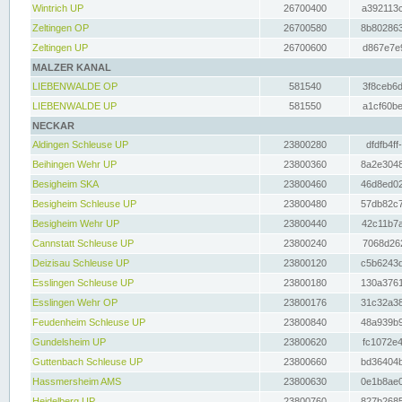
Wintrich UP
26700400
a392113c
Zeltingen OP
26700580
8b802863
Zeltingen UP
26700600
d867e7e9
MALZER KANAL
LIEBENWALDE OP
581540
3f8ceb6d
LIEBENWALDE UP
581550
a1cf60be
NECKAR
Aldingen Schleuse UP
23800280
dfdfb4ff
Beihingen Wehr UP
23800360
8a2e3048
Besigheim SKA
23800460
46d8ed02
Besigheim Schleuse UP
23800480
57db82c7
Besigheim Wehr UP
23800440
42c11b7a
Cannstatt Schleuse UP
23800240
7068d262
Deizisau Schleuse UP
23800120
c5b6243d
Esslingen Schleuse UP
23800180
130a3761
Esslingen Wehr OP
23800176
31c32a38
Feudenheim Schleuse UP
23800840
48a939b9
Gundelsheim UP
23800620
fc1072e4
Guttenbach Schleuse UP
23800660
bd36404b
Hassmersheim AMS
23800630
0e1b8ae0
Heidelberg UP
23800760
827b2685