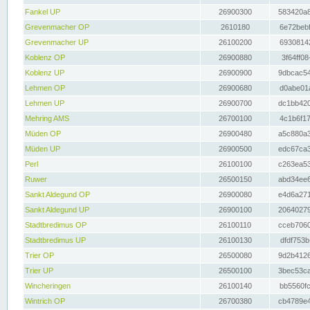
Fankel UP
26900300
583420a8
Grevenmacher OP
2610180
6e72bebf
Grevenmacher UP
26100200
69308142
Koblenz OP
26900880
3f64ff08
Koblenz UP
26900900
9dbcac54
Lehmen OP
26900680
d0abe01a
Lehmen UP
26900700
dc1bb420
Mehring AMS
26700100
4c1b6f17
Müden OP
26900480
a5c880a3
Müden UP
26900500
edc67ca3
Perl
26100100
c263ea53
Ruwer
26500150
abd34ee6
Sankt Aldegund OP
26900080
e4d6a271
Sankt Aldegund UP
26900100
20640279
Stadtbredimus OP
26100110
cceb7060
Stadtbredimus UP
26100130
dfdf753b
Trier OP
26500080
9d2b4126
Trier UP
26500100
3bec53ca
Wincheringen
26100140
bb5560fc
Wintrich OP
26700380
cb4789e4