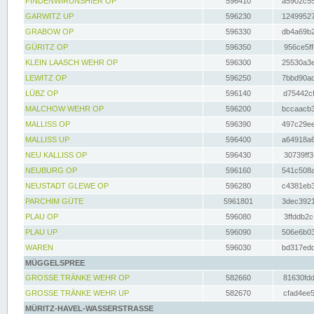
FINDENWIRUNSHIER OP
596410
a5902c55
GARWITZ UP
596230
12499527
GRABOW OP
596330
db4a69b2
GÜRITZ OP
596350
956ce5ff
KLEIN LAASCH WEHR OP
596300
25530a3e
LEWITZ OP
596250
7bbd90ad
LÜBZ OP
596140
d75442cf
MALCHOW WEHR OP
596200
bccaacb3
MALLISS OP
596390
497c29ee
MALLISS UP
596400
a64918a6
NEU KALLISS OP
596430
30739ff3
NEUBURG OP
596160
541c508a
NEUSTADT GLEWE OP
596280
c4381eb3
PARCHIM GÜTE
5961801
3dec3921
PLAU OP
596080
3ffddb2c
PLAU UP
596090
506e6b03
WAREN
596030
bd317edd
MÜGGELSPREE
GROSSE TRÄNKE WEHR OP
582660
81630fdd
GROSSE TRÄNKE WEHR UP
582670
cfad4ee5
MÜRITZ-HAVEL-WASSERSTRASSE