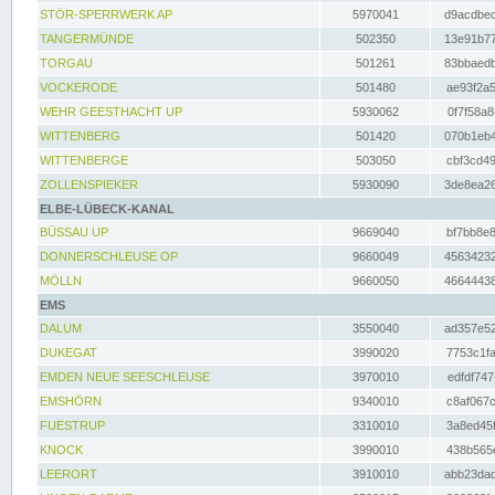
STÖR-SPERRWERK AP
5970041
d9acdbec
TANGERMÜNDE
502350
13e91b77
TORGAU
501261
83bbaedb
VOCKERODE
501480
ae93f2a5
WEHR GEESTHACHT UP
5930062
0f7f58a8
WITTENBERG
501420
070b1eb4
WITTENBERGE
503050
cbf3cd49
ZOLLENSPIEKER
5930090
3de8ea26
ELBE-LÜBECK-KANAL
BÜSSAU UP
9669040
bf7bb8e8
DONNERSCHLEUSE OP
9660049
45634232
MÖLLN
9660050
46644438
EMS
DALUM
3550040
ad357e52
DUKEGAT
3990020
7753c1fa
EMDEN NEUE SEESCHLEUSE
3970010
edfdf747
EMSHÖRN
9340010
c8af067c
FUESTRUP
3310010
3a8ed45f
KNOCK
3990010
438b565e
LEERORT
3910010
abb23dad