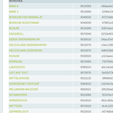
NORDSEE
BAKE A
9510063
e8daa3e2
BAKE Z
9510066
104fdc24
BORKUM FISCHERBALJE
9340020
8727ebfd
BORKUM SÜDSTRAND
9340030
478f21e9
BÜSUM
9510095
5287a3e1
DAGEBÜLL
9570040
6233e901
EIDER-SPERRWERK AP
9530010
04acd7e5
HELGOLAND BINNENHAFEN
9510070
c0ec139b
HELGOLAND SÜDHAFEN
9510075
0d8233b8
HUSUM
9530020
e114aeec
HÖRNUM
9570050
733755fd
LANGEOOG
9390010
a0c1dcb6
LIST AUF SYLT
9570070
5e92d73f
MITTELGRUND
9510132
3ff99b92
NORDERNEY RIFFGAT
9360010
c0244c0e
PELLWORM ANLEGER
9550021
2852b9ab
SCHARHÖRN
9510060
f0197bcf
SPIEKEROOG
9410010
662c4b5e
WITTDÜN
9570010
9c4c11f2
ZEHNERLOCH
9510010
e574d0af