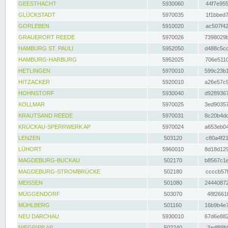
GEESTHACHT
5930060
44f7e955
GLÜCKSTADT
5970035
1f1bbed7
GORLEBEN
5910020
ac507f42
GRAUERORT REEDE
5970026
7398029b
HAMBURG ST. PAULI
5952050
d488c5cc
HAMBURG-HARBURG
5952025
706e5110
HETLINGEN
5970010
599c23b1
HITZACKER
5920010
a26e57c9
HOHNSTORF
5930040
d9289367
KOLLMAR
5970025
3ed90357
KRAUTSAND REEDE
5970031
8c20b4dc
KRÜCKAU-SPERRWERK AP
5970024
a653eb04
LENZEN
503120
c80a4f21
LÜHORT
5960010
8d18d129
MAGDEBURG-BUCKAU
502170
b8567c1e
MAGDEBURG-STROMBRÜCKE
502180
ccccb57f
MEISSEN
501080
24440872
MÜGGENDORF
503070
48f2661f
MÜHLBERG
501160
16b9b4e7
NEU DARCHAU
5930010
67d6e882
NIEGRIPP AP
502240
3adf88fd