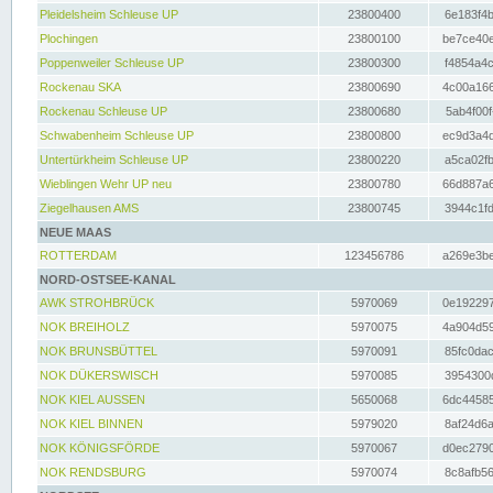
Pleidelsheim Schleuse UP
23800400
6e183f4b
Plochingen
23800100
be7ce40e
Poppenweiler Schleuse UP
23800300
f4854a4c
Rockenau SKA
23800690
4c00a166
Rockenau Schleuse UP
23800680
5ab4f00f
Schwabenheim Schleuse UP
23800800
ec9d3a4d
Untertürkheim Schleuse UP
23800220
a5ca02fb
Wieblingen Wehr UP neu
23800780
66d887a6
Ziegelhausen AMS
23800745
3944c1fd
NEUE MAAS
ROTTERDAM
123456786
a269e3be
NORD-OSTSEE-KANAL
AWK STROHBRÜCK
5970069
0e192297
NOK BREIHOLZ
5970075
4a904d59
NOK BRUNSBÜTTEL
5970091
85fc0dac
NOK DÜKERSWISCH
5970085
3954300d
NOK KIEL AUSSEN
5650068
6dc44585
NOK KIEL BINNEN
5979020
8af24d6a
NOK KÖNIGSFÖRDE
5970067
d0ec2790
NOK RENDSBURG
5970074
8c8afb56