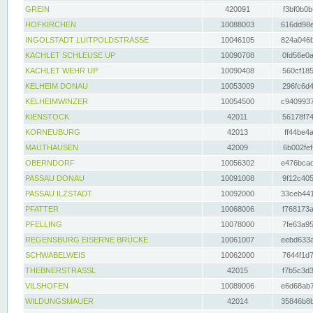
GREIN
420091
f3bf0b0b
HOFKIRCHEN
10088003
616dd98e
INGOLSTADT LUITPOLDSTRASSE
10046105
824a046b
KACHLET SCHLEUSE UP
10090708
0fd56e0a
KACHLET WEHR UP
10090408
560cf185
KELHEIM DONAU
10053009
296fc6d4
KELHEIMWINZER
10054500
c9409937
KIENSTOCK
42011
56178f74
KORNEUBURG
42013
ff44be4a
MAUTHAUSEN
42009
6b002fef
OBERNDORF
10056302
e476bcad
PASSAU DONAU
10091008
9f12c405
PASSAU ILZSTADT
10092000
33ceb441
PFATTER
10068006
f768173a
PFELLING
10078000
7fe63a95
REGENSBURG EISERNE BRÜCKE
10061007
eebd633a
SCHWABELWEIS
10062000
7644f1d7
THEBNERSTRASSL
42015
f7b5c3d3
VILSHOFEN
10089006
e6d68ab7
WILDUNGSMAUER
42014
35846b8b