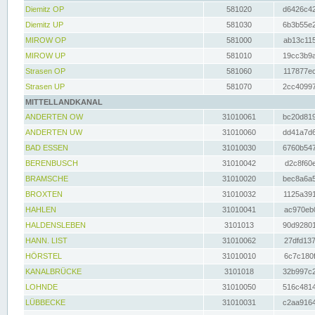
Diemitz OP
581020
d6426c42
Diemitz UP
581030
6b3b55e2
MIROW OP
581000
ab13c115
MIROW UP
581010
19cc3b9a
Strasen OP
581060
117877ec
Strasen UP
581070
2cc40997
MITTELLANDKANAL
ANDERTEN OW
31010061
bc20d819
ANDERTEN UW
31010060
dd41a7d6
BAD ESSEN
31010030
6760b547
BERENBUSCH
31010042
d2c8f60e
BRAMSCHE
31010020
bec8a6a5
BROXTEN
31010032
1125a391
HAHLEN
31010041
ac970eb0
HALDENSLEBEN
3101013
90d92801
HANN. LIST
31010062
27dfd137
HÖRSTEL
31010010
6c7c180f
KANALBRÜCKE
3101018
32b997c2
LOHNDE
31010050
516c4814
LÜBBECKE
31010031
c2aa9164