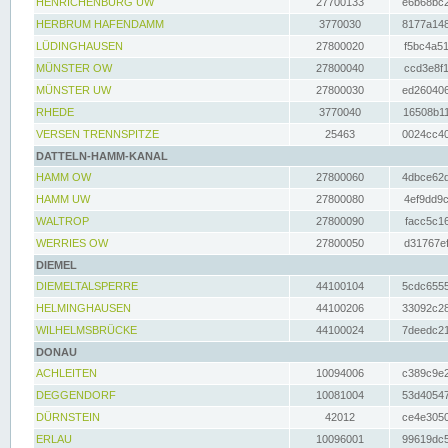
HENRICHENBURG UW
27700133
e6b68bc2
HERBRUM HAFENDAMM
3770030
8177a148
LÜDINGHAUSEN
27800020
f5bc4a51
MÜNSTER OW
27800040
ccd3e8f1
MÜNSTER UW
27800030
ed260406
RHEDE
3770040
16508b11
VERSEN TRENNSPITZE
25463
0024cc40
DATTELN-HAMM-KANAL
HAMM OW
27800060
4dbce62d
HAMM UW
27800080
4ef9dd9c
WALTROP
27800090
facc5c16
WERRIES OW
27800050
d31767ef
DIEMEL
DIEMELTALSPERRE
44100104
5cdc6555
HELMINGHAUSEN
44100206
33092c28
WILHELMSBRÜCKE
44100024
7deedc21
DONAU
ACHLEITEN
10094006
c389c9e2
DEGGENDORF
10081004
53d40547
DÜRNSTEIN
42012
ce4e3050
ERLAU
10096001
99619dc5