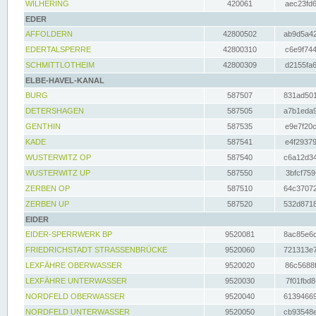
WILHERING
420061
aec23fd6
EDER
AFFOLDERN
42800502
ab9d5a42
EDERTALSPERRE
42800310
c6e9f744
SCHMITTLOTHEIM
42800309
d2155fa6
ELBE-HAVEL-KANAL
BURG
587507
831ad501
DETERSHAGEN
587505
a7b1eda9
GENTHIN
587535
e9e7f20c
KADE
587541
e4f29379
WUSTERWITZ OP
587540
c6a12d34
WUSTERWITZ UP
587550
3bfcf759
ZERBEN OP
587510
64c37072
ZERBEN UP
587520
532d8718
EIDER
EIDER-SPERRWERK BP
9520081
8ac85e6c
FRIEDRICHSTADT STRASSENBRÜCKE
9520060
721313e7
LEXFÄHRE OBERWASSER
9520020
86c5688f
LEXFÄHRE UNTERWASSER
9520030
7f01fbd8
NORDFELD OBERWASSER
9520040
61394669
NORDFELD UNTERWASSER
9520050
cb93548e