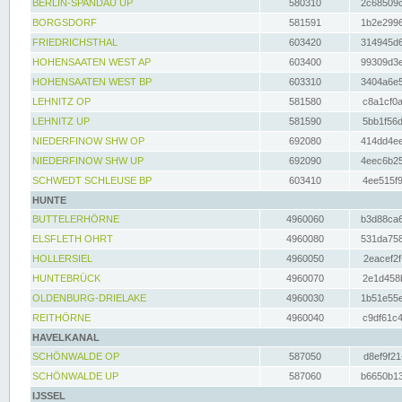
BERLIN-SPANDAU UP
580310
2c68509c
BORGSDORF
581591
1b2e2996
FRIEDRICHSTHAL
603420
314945d6
HOHENSAATEN WEST AP
603400
99309d3e
HOHENSAATEN WEST BP
603310
3404a6e5
LEHNITZ OP
581580
c8a1cf0a
LEHNITZ UP
581590
5bb1f56d
NIEDERFINOW SHW OP
692080
414dd4ee
NIEDERFINOW SHW UP
692090
4eec6b25
SCHWEDT SCHLEUSE BP
603410
4ee515f9
HUNTE
BUTTELERHÖRNE
4960060
b3d88ca6
ELSFLETH OHRT
4960080
531da758
HOLLERSIEL
4960050
2eacef2f
HUNTEBRÜCK
4960070
2e1d458b
OLDENBURG-DRIELAKE
4960030
1b51e55e
REITHÖRNE
4960040
c9df61c4
HAVELKANAL
SCHÖNWALDE OP
587050
d8ef9f21
SCHÖNWALDE UP
587060
b6650b13
IJSSEL