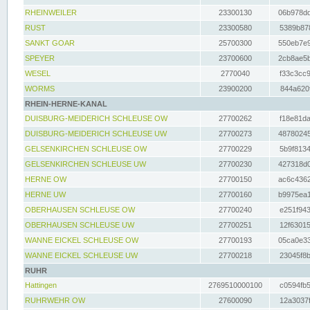
RHEINWEILER
23300130
06b978dd
RUST
23300580
5389b878
SANKT GOAR
25700300
550eb7e9
SPEYER
23700600
2cb8ae5b
WESEL
2770040
f33c3cc9
WORMS
23900200
844a620f
RHEIN-HERNE-KANAL
DUISBURG-MEIDERICH SCHLEUSE OW
27700262
f18e81da
DUISBURG-MEIDERICH SCHLEUSE UW
27700273
48780245
GELSENKIRCHEN SCHLEUSE OW
27700229
5b9f8134
GELSENKIRCHEN SCHLEUSE UW
27700230
427318d0
HERNE OW
27700150
ac6c4362
HERNE UW
27700160
b9975ea1
OBERHAUSEN SCHLEUSE OW
27700240
e251f943
OBERHAUSEN SCHLEUSE UW
27700251
12f63015
WANNE EICKEL SCHLEUSE OW
27700193
05ca0e33
WANNE EICKEL SCHLEUSE UW
27700218
23045f8b
RUHR
Hattingen
2769510000100
c0594fb5
RUHRWEHR OW
27600090
12a3037f