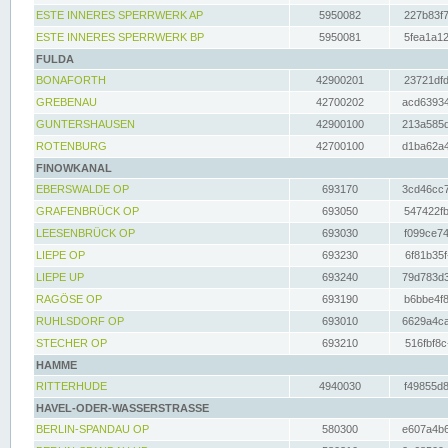
ESTE INNERES SPERRWERK AP
5950082
227b83f7
ESTE INNERES SPERRWERK BP
5950081
5fea1a12
FULDA
BONAFORTH
42900201
23721dfd
GREBENAU
42700202
acd63934
GUNTERSHAUSEN
42900100
213a585d
ROTENBURG
42700100
d1ba62a4
FINOWKANAL
EBERSWALDE OP
693170
3cd46cc7
GRAFENBRÜCK OP
693050
547422fb
LEESENBRÜCK OP
693030
f099ce74
LIEPE OP
693230
6f81b35f
LIEPE UP
693240
79d783d3
RAGÖSE OP
693190
b6bbe4f8
RUHLSDORF OP
693010
6629a4ca
STECHER OP
693210
516fbf8c
HAMME
RITTERHUDE
4940030
f49855d8
HAVEL-ODER-WASSERSTRASSE
BERLIN-SPANDAU OP
580300
e607a4b6