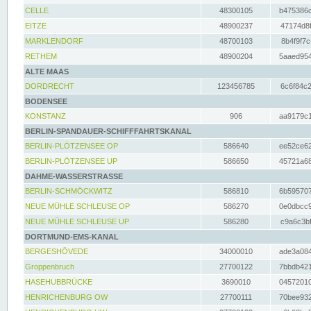
CELLE
48300105
b475386c
EITZE
48900237
47174d8f
MARKLENDORF
48700103
8b4f9f7c
RETHEM
48900204
5aaed954
ALTE MAAS
DORDRECHT
123456785
6c6f84c2
BODENSEE
KONSTANZ
906
aa9179c1
BERLIN-SPANDAUER-SCHIFFFAHRTSKANAL
BERLIN-PLÖTZENSEE OP
586640
ee52ce62
BERLIN-PLÖTZENSEE UP
586650
45721a68
DAHME-WASSERSTRASSE
BERLIN-SCHMÖCKWITZ
586810
6b595707
NEUE MÜHLE SCHLEUSE OP
586270
0e0dbcc9
NEUE MÜHLE SCHLEUSE UP
586280
c9a6c3bf
DORTMUND-EMS-KANAL
BERGESHÖVEDE
34000010
ade3a084
Groppenbruch
27700122
7bbdb421
HASEHUBBRÜCKE
3690010
04572010
HENRICHENBURG OW
27700111
70bee932