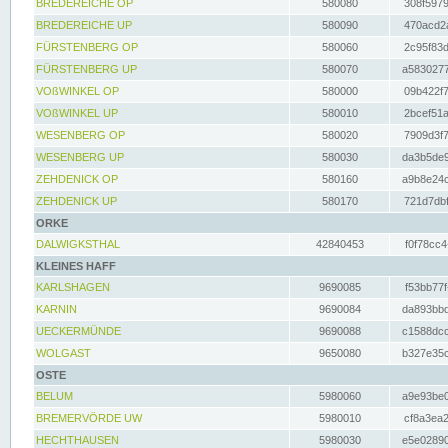
BREDEREICHE OP
580080
308f5979
BREDEREICHE UP
580090
470acd2a
FÜRSTENBERG OP
580060
2c95f83d
FÜRSTENBERG UP
580070
a5830277
VOßWINKEL OP
580000
09b422f7
VOßWINKEL UP
580010
2bcef51a
WESENBERG OP
580020
7909d3f7
WESENBERG UP
580030
da3b5de9
ZEHDENICK OP
580160
a9b8e24c
ZEHDENICK UP
580170
721d7dbf
ORKE
DALWIGKSTHAL
42840453
f0f78cc4
KLEINES HAFF
KARLSHAGEN
9690085
f53bb77f
KARNIN
9690084
da893bbd
UECKERMÜNDE
9690088
c1588dcc
WOLGAST
9650080
b327e35c
OSTE
BELUM
5980060
a9e93be0
BREMERVÖRDE UW
5980010
cf8a3ea2
HECHTHAUSEN
5980030
e5e02890