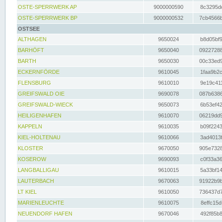
OSTE-SPERRWERK AP
9000000590
8c3295dc
OSTE-SPERRWERK BP
9000000532
7cb4566b
OSTSEE
ALTHAGEN
9650024
b8d05bf9
BARHÖFT
9650040
09227288
BARTH
9650030
00c33ed9
ECKERNFÖRDE
9610045
1faa9b2c
FLENSBURG
9610010
9e19c411
GREIFSWALD OIE
9690078
087b6386
GREIFSWALD-WIECK
9650073
6b53ef42
HEILIGENHAFEN
9610070
06219dd9
KAPPELN
9610035
b09f2243
KIEL-HOLTENAU
9610066
3ad4013f
KLOSTER
9670050
905e7328
KOSEROW
9690093
c0f33a36
LANGBALLIGAU
9610015
5a33bf14
LAUTERBACH
9670063
91922b9b
LT KIEL
9610050
736437d7
MARIENLEUCHTE
9610075
8effc15d
NEUENDORF HAFEN
9670046
492f85b8