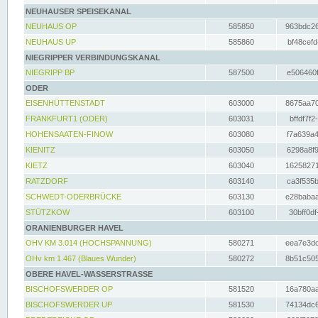
NEUHAUSER SPEISEKANAL
NEUHAUS OP
585850
963bdc26
NEUHAUS UP
585860
bf48cefd
NIEGRIPPER VERBINDUNGSKANAL
NIEGRIPP BP
587500
e506460f
ODER
EISENHÜTTENSTADT
603000
8675aa70
FRANKFURT1 (ODER)
603031
bffdf7f2
HOHENSAATEN-FINOW
603080
f7a639a4
KIENITZ
603050
6298a8f9
KIETZ
603040
16258271
RATZDORF
603140
ca3f535b
SCHWEDT-ODERBRÜCKE
603130
e28babaa
STÜTZKOW
603100
30bff0df
ORANIENBURGER HAVEL
OHV KM 3.014 (HOCHSPANNUNG)
580271
eea7e3dc
OHv km 1.467 (Blaues Wunder)
580272
8b51c505
OBERE HAVEL-WASSERSTRASSE
BISCHOFSWERDER OP
581520
16a780aa
BISCHOFSWERDER UP
581530
74134dc6