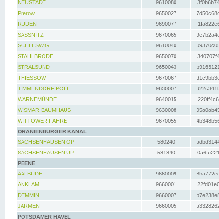
NEUSTADT
9610080
3f0b6b74
Prerow
9650027
7d50c68c
RUDEN
9690077
1fa822e6
SASSNITZ
9670065
9e7b2a4d
SCHLESWIG
9610040
09370c05
STAHLBRODE
9650070
340707f4
STRALSUND
9650043
b9163121
THIESSOW
9670067
d1c9bb3c
TIMMENDORF POEL
9630007
d22c341b
WARNEMÜNDE
9640015
220ff4c6
WISMAR-BAUMHAUS
9630008
95a0ab45
WITTOWER FÄHRE
9670055
4b348b56
ORANIENBURGER KANAL
SACHSENHAUSEN OP
580240
adbd3144
SACHSENHAUSEN UP
581840
0a6fe221
PEENE
AALBUDE
9660009
8ba772ed
ANKLAM
9660001
22fd01e0
DEMMIN
9660007
b7e238e8
JARMEN
9660005
a3328262
POTSDAMER HAVEL