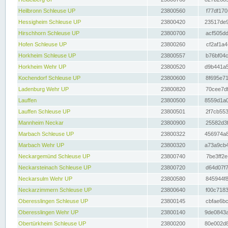
Heilbronn Schleuse UP
23800560
f77df170
Hessigheim Schleuse UP
23800420
23517de9
Hirschhorn Schleuse UP
23800700
acf505dd
Hofen Schleuse UP
23800260
cf2af1a4
Horkheim Schleuse UP
23800557
b76bf04c
Horkheim Wehr UP
23800520
d9b441a5
Kochendorf Schleuse UP
23800600
8f695e71
Ladenburg Wehr UP
23800820
70cee7df
Lauffen
23800500
8559d1a0
Lauffen Schleuse UP
23800501
2f7cb553
Mannheim Neckar
23800900
25582d3f
Marbach Schleuse UP
23800322
456974a8
Marbach Wehr UP
23800320
a73a9cb4
Neckargemünd Schleuse UP
23800740
7be3ff2e
Neckarsteinach Schleuse UP
23800720
d64d07f7
Neckarsulm Wehr UP
23800580
845944f8
Neckarzimmern Schleuse UP
23800640
f00c7183
Oberesslingen Schleuse UP
23800145
cbfae6bc
Oberesslingen Wehr UP
23800140
9de0843a
Obertürkheim Schleuse UP
23800200
80e002d8