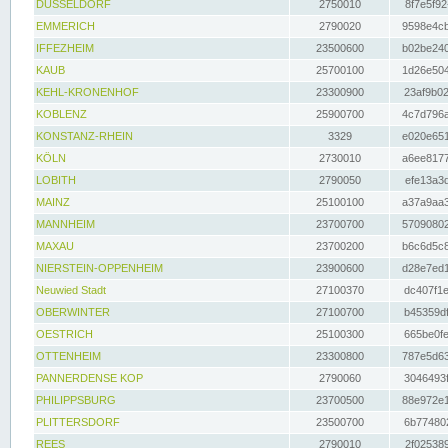
DÜSSELDORF
2750010
8f7e5f92
EMMERICH
2790020
9598e4cb
IFFEZHEIM
23500600
b02be240
KAUB
25700100
1d26e504
KEHL-KRONENHOF
23300900
23af9b02
KOBLENZ
25900700
4c7d796a
KONSTANZ-RHEIN
3329
e020e651
KÖLN
2730010
a6ee8177
LOBITH
2790050
efe13a3d
MAINZ
25100100
a37a9aa3
MANNHEIM
23700700
57090802
MAXAU
23700200
b6c6d5c8
NIERSTEIN-OPPENHEIM
23900600
d28e7ed1
Neuwied Stadt
27100370
dc407f1e
OBERWINTER
27100700
b45359df
OESTRICH
25100300
665be0fe
OTTENHEIM
23300800
787e5d63
PANNERDENSE KOP
2790060
3046493f
PHILIPPSBURG
23700500
88e972e1
PLITTERSDORF
23500700
6b774802
REES
2790010
2f025389