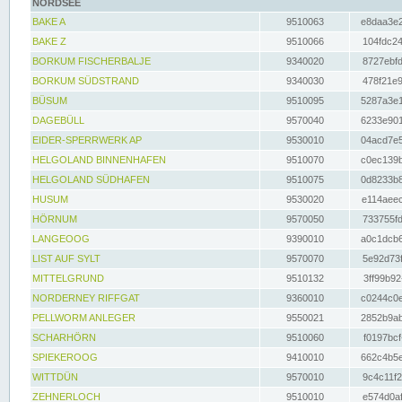
NORDSEE
BAKE A
9510063
e8daa3e2
BAKE Z
9510066
104fdc24
BORKUM FISCHERBALJE
9340020
8727ebfd
BORKUM SÜDSTRAND
9340030
478f21e9
BÜSUM
9510095
5287a3e1
DAGEBÜLL
9570040
6233e901
EIDER-SPERRWERK AP
9530010
04acd7e5
HELGOLAND BINNENHAFEN
9510070
c0ec139b
HELGOLAND SÜDHAFEN
9510075
0d8233b8
HUSUM
9530020
e114aeec
HÖRNUM
9570050
733755fd
LANGEOOG
9390010
a0c1dcb6
LIST AUF SYLT
9570070
5e92d73f
MITTELGRUND
9510132
3ff99b92
NORDERNEY RIFFGAT
9360010
c0244c0e
PELLWORM ANLEGER
9550021
2852b9ab
SCHARHÖRN
9510060
f0197bcf
SPIEKEROOG
9410010
662c4b5e
WITTDÜN
9570010
9c4c11f2
ZEHNERLOCH
9510010
e574d0af