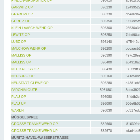
FINDENWIRUNSHIER OP
596410
a5902c55
GARWITZ UP
596230
12499527
GRABOW OP
596330
db4a69b2
GÜRITZ OP
596350
956ce5ff
KLEIN LAASCH WEHR OP
596300
25530a3e
LEWITZ OP
596250
7bbd90ad
LÜBZ OP
596140
d75442cf
MALCHOW WEHR OP
596200
bccaacb3
MALLISS OP
596390
497c29ee
MALLISS UP
596400
a64918a6
NEU KALLISS OP
596430
30739ff3
NEUBURG OP
596160
541c508a
NEUSTADT GLEWE OP
596280
c4381eb3
PARCHIM GÜTE
5961801
3dec3921
PLAU OP
596080
3ffddb2c
PLAU UP
596090
506e6b03
WAREN
596030
bd317edd
MÜGGELSPREE
GROSSE TRÄNKE WEHR OP
582660
81630fdd
GROSSE TRÄNKE WEHR UP
582670
cfad4ee5
MÜRITZ-HAVEL-WASSERSTRASSE