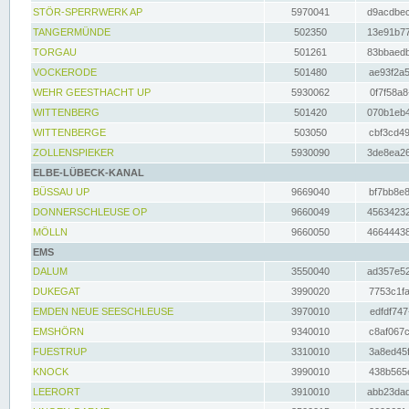
STÖR-SPERRWERK AP
5970041
d9acdbec
TANGERMÜNDE
502350
13e91b77
TORGAU
501261
83bbaedb
VOCKERODE
501480
ae93f2a5
WEHR GEESTHACHT UP
5930062
0f7f58a8
WITTENBERG
501420
070b1eb4
WITTENBERGE
503050
cbf3cd49
ZOLLENSPIEKER
5930090
3de8ea26
ELBE-LÜBECK-KANAL
BÜSSAU UP
9669040
bf7bb8e8
DONNERSCHLEUSE OP
9660049
45634232
MÖLLN
9660050
46644438
EMS
DALUM
3550040
ad357e52
DUKEGAT
3990020
7753c1fa
EMDEN NEUE SEESCHLEUSE
3970010
edfdf747
EMSHÖRN
9340010
c8af067c
FUESTRUP
3310010
3a8ed45f
KNOCK
3990010
438b565e
LEERORT
3910010
abb23dad