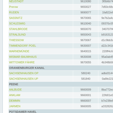
NEUSTADT
9610080
3f0b6b74
Prerow
9650027
7d50c68c
RUDEN
9690077
1fa822e6
SASSNITZ
9670065
9e7b2a4d
SCHLESWIG
9610040
09370c05
STAHLBRODE
9650070
340707f4
STRALSUND
9650043
b9163121
THIESSOW
9670067
d1c9bb3c
TIMMENDORF POEL
9630007
d22c341b
WARNEMÜNDE
9640015
220ff4c6
WISMAR-BAUMHAUS
9630008
95a0ab45
WITTOWER FÄHRE
9670055
4b348b56
ORANIENBURGER KANAL
SACHSENHAUSEN OP
580240
adbd3144
SACHSENHAUSEN UP
581840
0a6fe221
PEENE
AALBUDE
9660009
8ba772ed
ANKLAM
9660001
22fd01e0
DEMMIN
9660007
b7e238e8
JARMEN
9660005
a3328262
POTSDAMER HAVEL