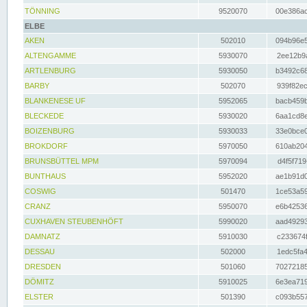
TÖNNING
9520070
00e386ac
ELBE
AKEN
502010
094b96e5
ALTENGAMME
5930070
2ee12b9a
ARTLENBURG
5930050
b3492c68
BARBY
502070
939f82ec
BLANKENESE UF
5952065
bacb459b
BLECKEDE
5930020
6aa1cd8e
BOIZENBURG
5930033
33e0bce0
BROKDORF
5970050
610ab204
BRUNSBÜTTEL MPM
5970094
d4f5f719
BUNTHAUS
5952020
ae1b91d0
COSWIG
501470
1ce53a59
CRANZ
5950070
e6b42536
CUXHAVEN STEUBENHÖFT
5990020
aad49293
DAMNATZ
5910030
c233674f
DESSAU
502000
1edc5fa4
DRESDEN
501060
70272185
DÖMITZ
5910025
6e3ea719
ELSTER
501390
c093b557