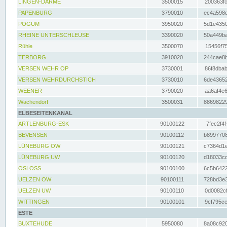
LINGEN-DARME
3500015
200363fc
PAPENBURG
3790010
ec4a598d
POGUM
3950020
5d1e4350
RHEINE UNTERSCHLEUSE
3390020
50a449ba
Rühle
3500070
15456f75
TERBORG
3910020
244cae8b
VERSEN WEHR OP
3730001
86f8dbab
VERSEN WEHRDURCHSTICH
3730010
6de43652
WEENER
3790020
aa6af4e6
Wachendorf
3500031
88698229
ELBESEITENKANAL
ARTLENBURG-ESK
90100122
7fec2f4f
BEVENSEN
90100112
b8997708
LÜNEBURG OW
90100121
c7364d1e
LÜNEBURG UW
90100120
d18033cd
OSLOSS
90100100
6c5b6422
UELZEN OW
90100111
728bd3e3
UELZEN UW
90100110
0d0082cf
WITTINGEN
90100101
9cf795ce
ESTE
BUXTEHUDE
5950080
8a08c920