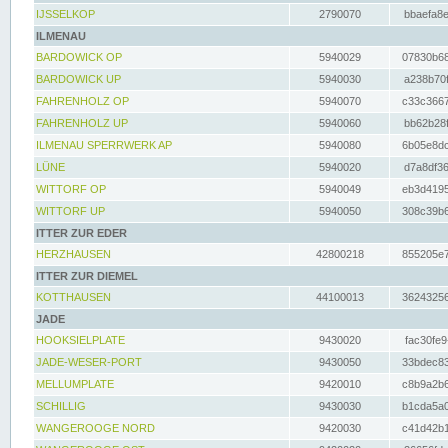
IJSSELKOP
2790070
bbaefa8e
ILMENAU
BARDOWICK OP
5940029
07830b68
BARDOWICK UP
5940030
a238b70f
FAHRENHOLZ OP
5940070
c33c3667
FAHRENHOLZ UP
5940060
bb62b28f
ILMENAU SPERRWERK AP
5940080
6b05e8dc
LÜNE
5940020
d7a8df36
WITTORF OP
5940049
eb3d4195
WITTORF UP
5940050
308c39b6
ITTER ZUR EDER
HERZHAUSEN
42800218
855205e7
ITTER ZUR DIEMEL
KOTTHAUSEN
44100013
36243256
JADE
HOOKSIELPLATE
9430020
fac30fe9
JADE-WESER-PORT
9430050
33bdec83
MELLUMPLATE
9420010
c8b9a2b6
SCHILLIG
9430030
b1cda5a0
WANGEROOGE NORD
9420030
c41d42b1