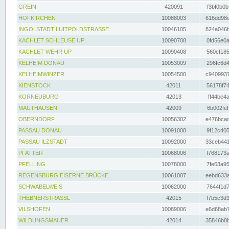
GREIN
420091
f3bf0b0b
HOFKIRCHEN
10088003
616dd98e
INGOLSTADT LUITPOLDSTRASSE
10046105
824a046b
KACHLET SCHLEUSE UP
10090708
0fd56e0a
KACHLET WEHR UP
10090408
560cf185
KELHEIM DONAU
10053009
296fc6d4
KELHEIMWINZER
10054500
c9409937
KIENSTOCK
42011
56178f74
KORNEUBURG
42013
ff44be4a
MAUTHAUSEN
42009
6b002fef
OBERNDORF
10056302
e476bcad
PASSAU DONAU
10091008
9f12c405
PASSAU ILZSTADT
10092000
33ceb441
PFATTER
10068006
f768173a
PFELLING
10078000
7fe63a95
REGENSBURG EISERNE BRÜCKE
10061007
eebd633a
SCHWABELWEIS
10062000
7644f1d7
THEBNERSTRASSL
42015
f7b5c3d3
VILSHOFEN
10089006
e6d68ab7
WILDUNGSMAUER
42014
35846b8b