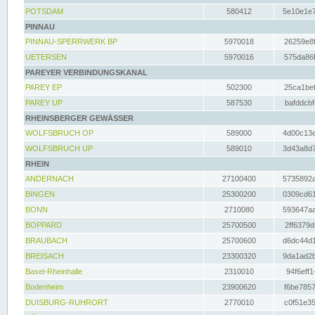
POTSDAM
580412
5e10e1e7
PINNAU
PINNAU-SPERRWERK BP
5970018
26259e8f
UETERSEN
5970016
575da86f
PAREYER VERBINDUNGSKANAL
PAREY EP
502300
25ca1bef
PAREY UP
587530
bafddcbf
RHEINSBERGER GEWÄSSER
WOLFSBRUCH OP
589000
4d00c13e
WOLFSBRUCH UP
589010
3d43a8d7
RHEIN
ANDERNACH
27100400
5735892a
BINGEN
25300200
0309cd61
BONN
2710080
593647aa
BOPPARD
25700500
2ff6379d
BRAUBACH
25700600
d6dc44d1
BREISACH
23300320
9da1ad2b
Basel-Rheinhalle
2310010
94f6eff1
Bodenheim
23900620
f6be7857
DUISBURG-RUHRORT
2770010
c0f51e35