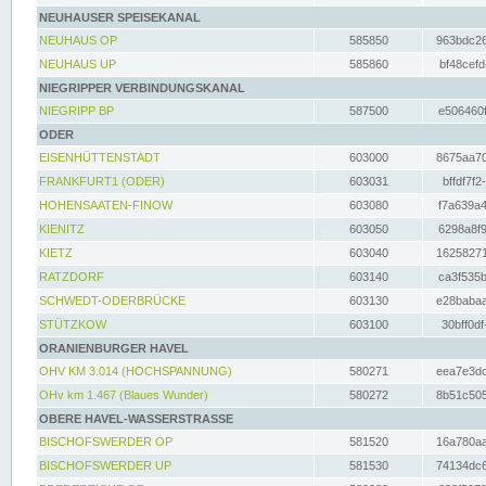
NEUHAUSER SPEISEKANAL
NEUHAUS OP
585850
963bdc26
NEUHAUS UP
585860
bf48cefd
NIEGRIPPER VERBINDUNGSKANAL
NIEGRIPP BP
587500
e506460f
ODER
EISENHÜTTENSTADT
603000
8675aa70
FRANKFURT1 (ODER)
603031
bffdf7f2
HOHENSAATEN-FINOW
603080
f7a639a4
KIENITZ
603050
6298a8f9
KIETZ
603040
16258271
RATZDORF
603140
ca3f535b
SCHWEDT-ODERBRÜCKE
603130
e28babaa
STÜTZKOW
603100
30bff0df
ORANIENBURGER HAVEL
OHV KM 3.014 (HOCHSPANNUNG)
580271
eea7e3dc
OHv km 1.467 (Blaues Wunder)
580272
8b51c505
OBERE HAVEL-WASSERSTRASSE
BISCHOFSWERDER OP
581520
16a780aa
BISCHOFSWERDER UP
581530
74134dc6