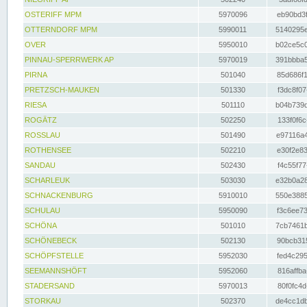
OSTERIFF MPM
5970096
eb90bd3f
OTTERNDORF MPM
5990011
5140295e
OVER
5950010
b02ce5c0
PINNAU-SPERRWERK AP
5970019
391bbba5
PIRNA
501040
85d686f1
PRETZSCH-MAUKEN
501330
f3dc8f07
RIESA
501110
b04b739d
ROGÄTZ
502250
133f0f6c
ROSSLAU
501490
e97116a4
ROTHENSEE
502210
e30f2e83
SANDAU
502430
f4c55f77
SCHARLEUK
503030
e32b0a28
SCHNACKENBURG
5910010
550e3885
SCHULAU
5950090
f3c6ee73
SCHÖNA
501010
7cb7461b
SCHÖNEBECK
502130
90bcb315
SCHÖPFSTELLE
5952030
fed4c295
SEEMANNSHÖFT
5952060
816affba
STADERSAND
5970013
80f0fc4d
STORKAU
502370
de4cc1db