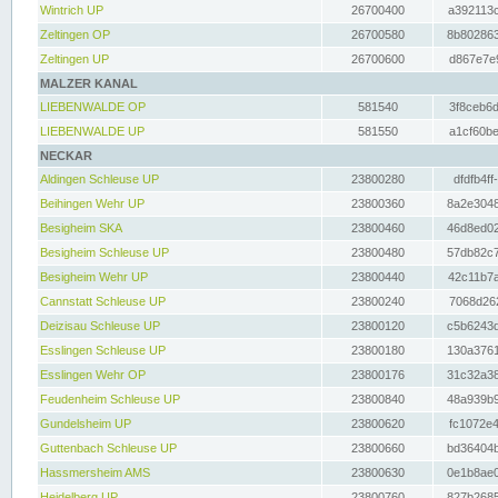
Wintrich UP
26700400
a392113c
Zeltingen OP
26700580
8b802863
Zeltingen UP
26700600
d867e7e9
MALZER KANAL
LIEBENWALDE OP
581540
3f8ceb6d
LIEBENWALDE UP
581550
a1cf60be
NECKAR
Aldingen Schleuse UP
23800280
dfdfb4ff
Beihingen Wehr UP
23800360
8a2e3048
Besigheim SKA
23800460
46d8ed02
Besigheim Schleuse UP
23800480
57db82c7
Besigheim Wehr UP
23800440
42c11b7a
Cannstatt Schleuse UP
23800240
7068d262
Deizisau Schleuse UP
23800120
c5b6243d
Esslingen Schleuse UP
23800180
130a3761
Esslingen Wehr OP
23800176
31c32a38
Feudenheim Schleuse UP
23800840
48a939b9
Gundelsheim UP
23800620
fc1072e4
Guttenbach Schleuse UP
23800660
bd36404b
Hassmersheim AMS
23800630
0e1b8ae0
Heidelberg UP
23800760
827b2685