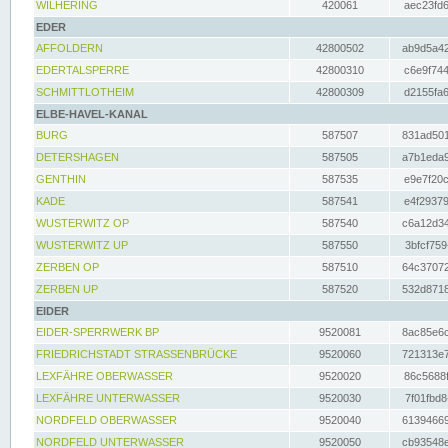
WILHERING
420061
aec23fd6
EDER
AFFOLDERN
42800502
ab9d5a42
EDERTALSPERRE
42800310
c6e9f744
SCHMITTLOTHEIM
42800309
d2155fa6
ELBE-HAVEL-KANAL
BURG
587507
831ad501
DETERSHAGEN
587505
a7b1eda9
GENTHIN
587535
e9e7f20c
KADE
587541
e4f29379
WUSTERWITZ OP
587540
c6a12d34
WUSTERWITZ UP
587550
3bfcf759
ZERBEN OP
587510
64c37072
ZERBEN UP
587520
532d8718
EIDER
EIDER-SPERRWERK BP
9520081
8ac85e6c
FRIEDRICHSTADT STRASSENBRÜCKE
9520060
721313e7
LEXFÄHRE OBERWASSER
9520020
86c5688f
LEXFÄHRE UNTERWASSER
9520030
7f01fbd8
NORDFELD OBERWASSER
9520040
61394669
NORDFELD UNTERWASSER
9520050
cb93548e