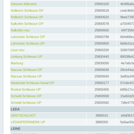
Giessen Klärwerk
25800100
4b386a6a
Hollerich Schleuse OP
25800618
cedc9b0c
Hollerich Schleuse UP
25800620
9beb7290
Kalkofen Schleuse OP
25800578
a7034573
Kalkofen neu
25800600
64f735fd
Lahnstein Schleuse OP
25800798
664d68ea
Lahnstein Schleuse UP
25800800
6b6b31e2
Leun neu
25800200
32807065
Limburg Schleuse UP
25800440
89038b42
Marburg
25830056
4e7a6cfa
Nassau Schleuse OP
25800638
29cb44a2
Nassau Schleuse UP
25800640
3a90a346
Niederbiel Schleuse Kanal OP
25800177
57c8e437
Runkel Schleuse UP
25800400
b85b17cc
Scheidt Schleuse OP
25800558
15a50d2b
Scheidt Schleuse UP
25800560
7dfe4776
LEDA
DREYSCHLOOT
3880010
d4df3617
LEDASPERRWERK UP
3880050
5e6ae93a
LEINE