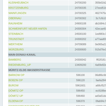
KLEINHEUBACH
24700200
355b02d2
KROTZENBURG
24700335
27eed51b
MAINFLINGEN
24700325
4627475d
OBERNAU
24700302
3c7cfb10
RAUNHEIM
24900108
db1684c1
SCHWEINFURT NEUER HAFEN
24300304
42ecae60
STEINBACH
24500100
1ed983c3
TRUNSTADT
24300202
a77aad00
WERTHEIM
24709089
0e065a22
WÜRZBURG
24300600
915d76e1
MAIN-DONAU-KANAL
BAMBERG
24300042
ff02f181
RIEDENBURG_UP
13409200
4a69e82e
MÜRITZ-ELDE-WASSERSTRASSE
BARKOW OP
596100
06d86c6b
BOBZIN OP
596120
faefa284
BUROW
5961601
a68cf527
DÖMITZ OP
596450
ec8188ee
DÖMITZ UP
596460
ad3a51da
ELDENA OP
596370
0fab94c7