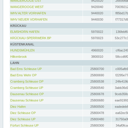
WANGEROOGE OST
9420020
26656fda
WANGEROOGE WEST
9420040
70039212
WHV ALTER VORHAFEN
9440020
f85bd17b
WHV NEUER VORHAFEN
9440030
f77317d9
KRÜCKAU
ELMSHORN HAFEN
5970022
136febf6
KRÜCKAU-SPERRWERK BP
5970023
53c277c3
KÜSTENKANAL
HUNDSMÜHLEN
4960020
cf6ac249
Hilkenbrook
3800010
58ccd6f0
LAHN
Bad Ems Schleuse UP
25800700
c005afb9
Bad Ems Wehr OP
25800690
f2295e77
Cramberg Schleuse OP
25800538
24fe419b
Cramberg Schleuse UP
25800540
3abb36d1
Dausenau Schleuse OP
25800678
9ceb358c
Dausenau Schleuse UP
25800680
eae91991
Diez Hafen
25800500
eadedeb6
Diez Schleuse OP
25800478
ea62ec5f
Diez Schleuse UP
25800480
31750a0f
Fürfurt Schleuse UP
25800300
34af0fca