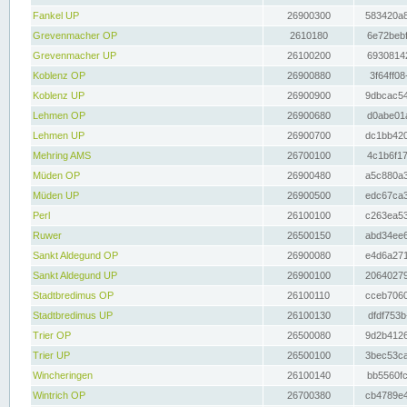
Fankel UP
26900300
583420a8
Grevenmacher OP
2610180
6e72bebf
Grevenmacher UP
26100200
69308142
Koblenz OP
26900880
3f64ff08
Koblenz UP
26900900
9dbcac54
Lehmen OP
26900680
d0abe01a
Lehmen UP
26900700
dc1bb420
Mehring AMS
26700100
4c1b6f17
Müden OP
26900480
a5c880a3
Müden UP
26900500
edc67ca3
Perl
26100100
c263ea53
Ruwer
26500150
abd34ee6
Sankt Aldegund OP
26900080
e4d6a271
Sankt Aldegund UP
26900100
20640279
Stadtbredimus OP
26100110
cceb7060
Stadtbredimus UP
26100130
dfdf753b
Trier OP
26500080
9d2b4126
Trier UP
26500100
3bec53ca
Wincheringen
26100140
bb5560fc
Wintrich OP
26700380
cb4789e4