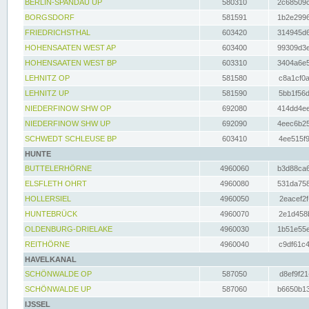
BERLIN-SPANDAU UP
580310
2c68509c
BORGSDORF
581591
1b2e2996
FRIEDRICHSTHAL
603420
314945d6
HOHENSAATEN WEST AP
603400
99309d3e
HOHENSAATEN WEST BP
603310
3404a6e5
LEHNITZ OP
581580
c8a1cf0a
LEHNITZ UP
581590
5bb1f56d
NIEDERFINOW SHW OP
692080
414dd4ee
NIEDERFINOW SHW UP
692090
4eec6b25
SCHWEDT SCHLEUSE BP
603410
4ee515f9
HUNTE
BUTTELERHÖRNE
4960060
b3d88ca6
ELSFLETH OHRT
4960080
531da758
HOLLERSIEL
4960050
2eacef2f
HUNTEBRÜCK
4960070
2e1d458b
OLDENBURG-DRIELAKE
4960030
1b51e55e
REITHÖRNE
4960040
c9df61c4
HAVELKANAL
SCHÖNWALDE OP
587050
d8ef9f21
SCHÖNWALDE UP
587060
b6650b13
IJSSEL