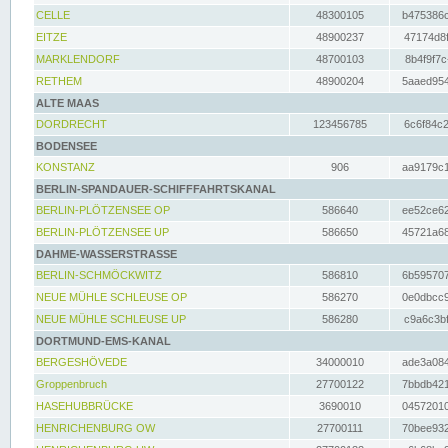
CELLE
48300105
b475386c
EITZE
48900237
47174d8f
MARKLENDORF
48700103
8b4f9f7c
RETHEM
48900204
5aaed954
ALTE MAAS
DORDRECHT
123456785
6c6f84c2
BODENSEE
KONSTANZ
906
aa9179c1
BERLIN-SPANDAUER-SCHIFFFAHRTSKANAL
BERLIN-PLÖTZENSEE OP
586640
ee52ce62
BERLIN-PLÖTZENSEE UP
586650
45721a68
DAHME-WASSERSTRASSE
BERLIN-SCHMÖCKWITZ
586810
6b595707
NEUE MÜHLE SCHLEUSE OP
586270
0e0dbcc9
NEUE MÜHLE SCHLEUSE UP
586280
c9a6c3bf
DORTMUND-EMS-KANAL
BERGESHÖVEDE
34000010
ade3a084
Groppenbruch
27700122
7bbdb421
HASEHUBBRÜCKE
3690010
04572010
HENRICHENBURG OW
27700111
70bee932