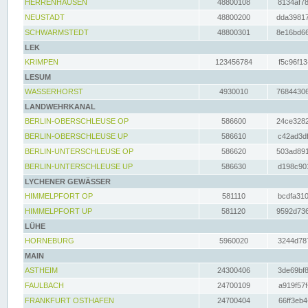
HERRENHAUSEN
48800108
8134af78
NEUSTADT
48800200
dda39817
SCHWARMSTEDT
48800301
8e16bd66
LEK
KRIMPEN
123456784
f5c96f13
LESUM
WASSERHORST
4930010
76844306
LANDWEHRKANAL
BERLIN-OBERSCHLEUSE OP
586600
24ce3282
BERLIN-OBERSCHLEUSE UP
586610
c42ad3df
BERLIN-UNTERSCHLEUSE OP
586620
503ad891
BERLIN-UNTERSCHLEUSE UP
586630
d198c901
LYCHENER GEWÄSSER
HIMMELPFORT OP
581110
bcdfa310
HIMMELPFORT UP
581120
9592d736
LÜHE
HORNEBURG
5960020
3244d787
MAIN
ASTHEIM
24300406
3de69bf8
FAULBACH
24700109
a919f57f
FRANKFURT OSTHAFEN
24700404
66ff3eb4