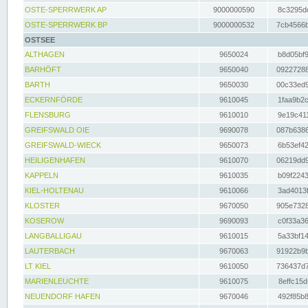
OSTE-SPERRWERK AP
9000000590
8c3295dc
OSTE-SPERRWERK BP
9000000532
7cb4566b
OSTSEE
ALTHAGEN
9650024
b8d05bf9
BARHÖFT
9650040
09227288
BARTH
9650030
00c33ed9
ECKERNFÖRDE
9610045
1faa9b2c
FLENSBURG
9610010
9e19c411
GREIFSWALD OIE
9690078
087b6386
GREIFSWALD-WIECK
9650073
6b53ef42
HEILIGENHAFEN
9610070
06219dd9
KAPPELN
9610035
b09f2243
KIEL-HOLTENAU
9610066
3ad4013f
KLOSTER
9670050
905e7328
KOSEROW
9690093
c0f33a36
LANGBALLIGAU
9610015
5a33bf14
LAUTERBACH
9670063
91922b9b
LT KIEL
9610050
736437d7
MARIENLEUCHTE
9610075
8effc15d
NEUENDORF HAFEN
9670046
492f85b8