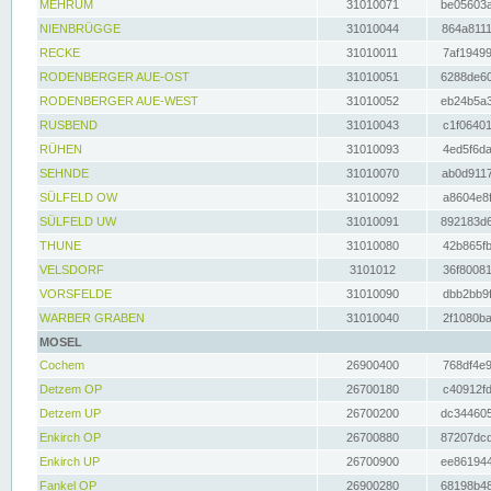
MEHRUM
31010071
be05603a
NIENBRÜGGE
31010044
864a8111
RECKE
31010011
7af19499
RODENBERGER AUE-OST
31010051
6288de60
RODENBERGER AUE-WEST
31010052
eb24b5a3
RUSBEND
31010043
c1f06401
RÜHEN
31010093
4ed5f6da
SEHNDE
31010070
ab0d9117
SÜLFELD OW
31010092
a8604e8f
SÜLFELD UW
31010091
892183d6
THUNE
31010080
42b865fb
VELSDORF
3101012
36f80081
VORSFELDE
31010090
dbb2bb9f
WARBER GRABEN
31010040
2f1080ba
MOSEL
Cochem
26900400
768df4e9
Detzem OP
26700180
c40912fd
Detzem UP
26700200
dc344605
Enkirch OP
26700880
87207dcd
Enkirch UP
26700900
ee861944
Fankel OP
26900280
68198b48