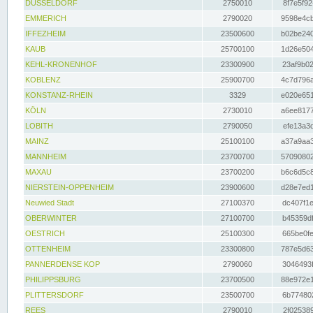
DÜSSELDORF
2750010
8f7e5f92
EMMERICH
2790020
9598e4cb
IFFEZHEIM
23500600
b02be240
KAUB
25700100
1d26e504
KEHL-KRONENHOF
23300900
23af9b02
KOBLENZ
25900700
4c7d796a
KONSTANZ-RHEIN
3329
e020e651
KÖLN
2730010
a6ee8177
LOBITH
2790050
efe13a3d
MAINZ
25100100
a37a9aa3
MANNHEIM
23700700
57090802
MAXAU
23700200
b6c6d5c8
NIERSTEIN-OPPENHEIM
23900600
d28e7ed1
Neuwied Stadt
27100370
dc407f1e
OBERWINTER
27100700
b45359df
OESTRICH
25100300
665be0fe
OTTENHEIM
23300800
787e5d63
PANNERDENSE KOP
2790060
3046493f
PHILIPPSBURG
23700500
88e972e1
PLITTERSDORF
23500700
6b774802
REES
2790010
2f025389