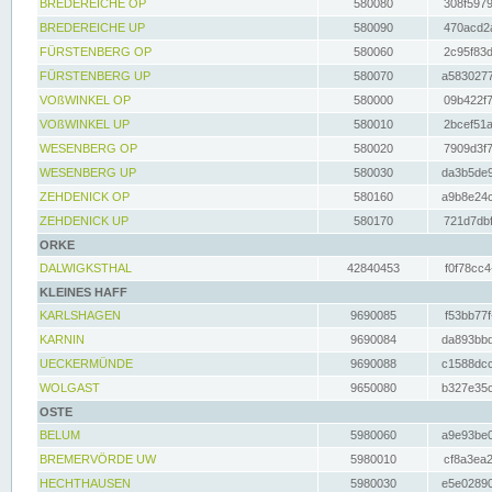
BREDEREICHE OP
580080
308f5979
BREDEREICHE UP
580090
470acd2a
FÜRSTENBERG OP
580060
2c95f83d
FÜRSTENBERG UP
580070
a5830277
VOßWINKEL OP
580000
09b422f7
VOßWINKEL UP
580010
2bcef51a
WESENBERG OP
580020
7909d3f7
WESENBERG UP
580030
da3b5de9
ZEHDENICK OP
580160
a9b8e24c
ZEHDENICK UP
580170
721d7dbf
ORKE
DALWIGKSTHAL
42840453
f0f78cc4
KLEINES HAFF
KARLSHAGEN
9690085
f53bb77f
KARNIN
9690084
da893bbd
UECKERMÜNDE
9690088
c1588dcc
WOLGAST
9650080
b327e35c
OSTE
BELUM
5980060
a9e93be0
BREMERVÖRDE UW
5980010
cf8a3ea2
HECHTHAUSEN
5980030
e5e02890