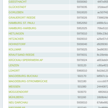
GEESTHACHT
5930060
44f7e955
GLÜCKSTADT
5970035
1f1bbed7
GORLEBEN
5910020
ac507f42
GRAUERORT REEDE
5970026
7398029b
HAMBURG ST. PAULI
5952050
d488c5cc
HAMBURG-HARBURG
5952025
706e5110
HETLINGEN
5970010
599c23b1
HITZACKER
5920010
a26e57c9
HOHNSTORF
5930040
d9289367
KOLLMAR
5970025
3ed90357
KRAUTSAND REEDE
5970031
8c20b4dc
KRÜCKAU-SPERRWERK AP
5970024
a653eb04
LENZEN
503120
c80a4f21
LÜHORT
5960010
8d18d129
MAGDEBURG-BUCKAU
502170
b8567c1e
MAGDEBURG-STROMBRÜCKE
502180
ccccb57f
MEISSEN
501080
24440872
MÜGGENDORF
503070
48f2661f
MÜHLBERG
501160
16b9b4e7
NEU DARCHAU
5930010
67d6e882
NIEGRIPP AP
502240
3adf88fd