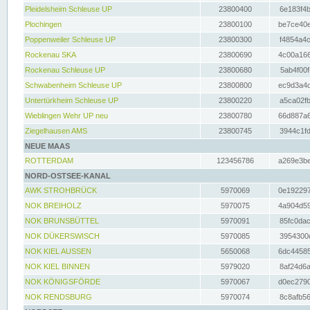
Pleidelsheim Schleuse UP
23800400
6e183f4b
Plochingen
23800100
be7ce40e
Poppenweiler Schleuse UP
23800300
f4854a4c
Rockenau SKA
23800690
4c00a166
Rockenau Schleuse UP
23800680
5ab4f00f
Schwabenheim Schleuse UP
23800800
ec9d3a4d
Untertürkheim Schleuse UP
23800220
a5ca02fb
Wieblingen Wehr UP neu
23800780
66d887a6
Ziegelhausen AMS
23800745
3944c1fd
NEUE MAAS
ROTTERDAM
123456786
a269e3be
NORD-OSTSEE-KANAL
AWK STROHBRÜCK
5970069
0e192297
NOK BREIHOLZ
5970075
4a904d59
NOK BRUNSBÜTTEL
5970091
85fc0dac
NOK DÜKERSWISCH
5970085
3954300d
NOK KIEL AUSSEN
5650068
6dc44585
NOK KIEL BINNEN
5979020
8af24d6a
NOK KÖNIGSFÖRDE
5970067
d0ec2790
NOK RENDSBURG
5970074
8c8afb56