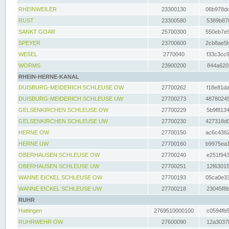
RHEINWEILER
23300130
06b978dd
RUST
23300580
5389b878
SANKT GOAR
25700300
550eb7e9
SPEYER
23700600
2cb8ae5b
WESEL
2770040
f33c3cc9
WORMS
23900200
844a620f
RHEIN-HERNE-KANAL
DUISBURG-MEIDERICH SCHLEUSE OW
27700262
f18e81da
DUISBURG-MEIDERICH SCHLEUSE UW
27700273
48780245
GELSENKIRCHEN SCHLEUSE OW
27700229
5b9f8134
GELSENKIRCHEN SCHLEUSE UW
27700230
427318d0
HERNE OW
27700150
ac6c4362
HERNE UW
27700160
b9975ea1
OBERHAUSEN SCHLEUSE OW
27700240
e251f943
OBERHAUSEN SCHLEUSE UW
27700251
12f63015
WANNE EICKEL SCHLEUSE OW
27700193
05ca0e33
WANNE EICKEL SCHLEUSE UW
27700218
23045f8b
RUHR
Hattingen
2769510000100
c0594fb5
RUHRWEHR OW
27600090
12a3037f