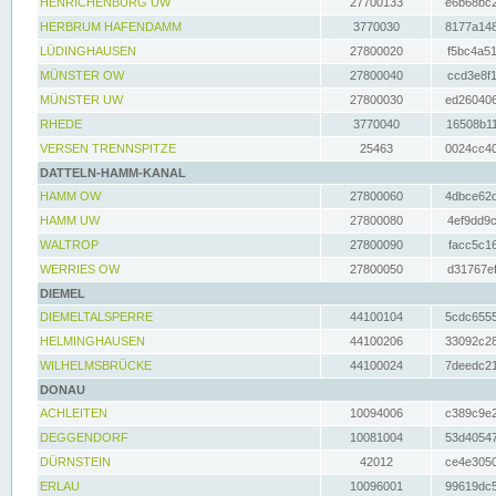
HENRICHENBURG UW
27700133
e6b68bc2
HERBRUM HAFENDAMM
3770030
8177a148
LÜDINGHAUSEN
27800020
f5bc4a51
MÜNSTER OW
27800040
ccd3e8f1
MÜNSTER UW
27800030
ed260406
RHEDE
3770040
16508b11
VERSEN TRENNSPITZE
25463
0024cc40
DATTELN-HAMM-KANAL
HAMM OW
27800060
4dbce62d
HAMM UW
27800080
4ef9dd9c
WALTROP
27800090
facc5c16
WERRIES OW
27800050
d31767ef
DIEMEL
DIEMELTALSPERRE
44100104
5cdc6555
HELMINGHAUSEN
44100206
33092c28
WILHELMSBRÜCKE
44100024
7deedc21
DONAU
ACHLEITEN
10094006
c389c9e2
DEGGENDORF
10081004
53d40547
DÜRNSTEIN
42012
ce4e3050
ERLAU
10096001
99619dc5