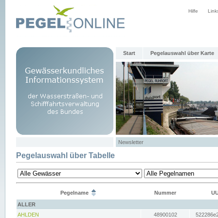
Hilfe
Link
Start
Pegelauswahl über Karte
Newsletter
Pegelauswahl über Tabelle
Pegelname
Nummer
UU
ALLER
AHLDEN
48900102
522286e2