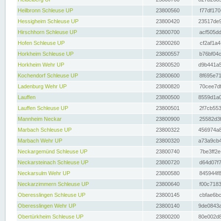
Heilbronn Schleuse UP
23800560
f77df170
Hessigheim Schleuse UP
23800420
23517de9
Hirschhorn Schleuse UP
23800700
acf505dd
Hofen Schleuse UP
23800260
cf2af1a4
Horkheim Schleuse UP
23800557
b76bf04c
Horkheim Wehr UP
23800520
d9b441a5
Kochendorf Schleuse UP
23800600
8f695e71
Ladenburg Wehr UP
23800820
70cee7df
Lauffen
23800500
8559d1a0
Lauffen Schleuse UP
23800501
2f7cb553
Mannheim Neckar
23800900
25582d3f
Marbach Schleuse UP
23800322
456974a8
Marbach Wehr UP
23800320
a73a9cb4
Neckargemünd Schleuse UP
23800740
7be3ff2e
Neckarsteinach Schleuse UP
23800720
d64d07f7
Neckarsulm Wehr UP
23800580
845944f8
Neckarzimmern Schleuse UP
23800640
f00c7183
Oberesslingen Schleuse UP
23800145
cbfae6bc
Oberesslingen Wehr UP
23800140
9de0843a
Obertürkheim Schleuse UP
23800200
80e002d8