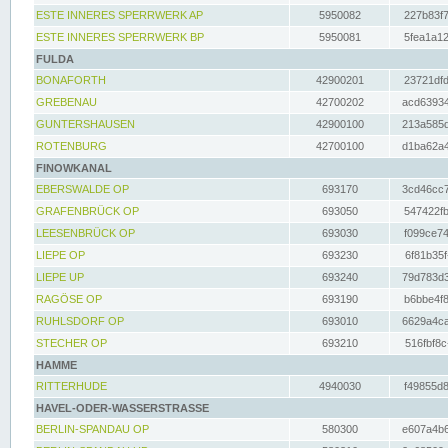
ESTE INNERES SPERRWERK AP
5950082
227b83f7
ESTE INNERES SPERRWERK BP
5950081
5fea1a12
FULDA
BONAFORTH
42900201
23721dfd
GREBENAU
42700202
acd63934
GUNTERSHAUSEN
42900100
213a585d
ROTENBURG
42700100
d1ba62a4
FINOWKANAL
EBERSWALDE OP
693170
3cd46cc7
GRAFENBRÜCK OP
693050
547422fb
LEESENBRÜCK OP
693030
f099ce74
LIEPE OP
693230
6f81b35f
LIEPE UP
693240
79d783d3
RAGÖSE OP
693190
b6bbe4f8
RUHLSDORF OP
693010
6629a4ca
STECHER OP
693210
516fbf8c
HAMME
RITTERHUDE
4940030
f49855d8
HAVEL-ODER-WASSERSTRASSE
BERLIN-SPANDAU OP
580300
e607a4b6