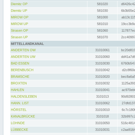
Diemitz OP
581020
d6426c42
Diemitz UP
581030
6b3b55e2
MIROW OP
581000
ab13c115
MIROW UP
581010
19cc3b9a
Strasen OP
581060
117877ec
Strasen UP
581070
2cc40997
MITTELLANDKANAL
ANDERTEN OW
31010061
bc20d819
ANDERTEN UW
31010060
dd41a7d6
BAD ESSEN
31010030
6760b547
BERENBUSCH
31010042
d2c8f60e
BRAMSCHE
31010020
bec8a6a5
BROXTEN
31010032
1125a391
HAHLEN
31010041
ac970eb0
HALDENSLEBEN
3101013
90d92801
HANN. LIST
31010062
27dfd137
HÖRSTEL
31010010
6c7c180f
KANALBRÜCKE
3101018
32b997c2
LOHNDE
31010050
516c4814
LÜBBECKE
31010031
c2aa9164