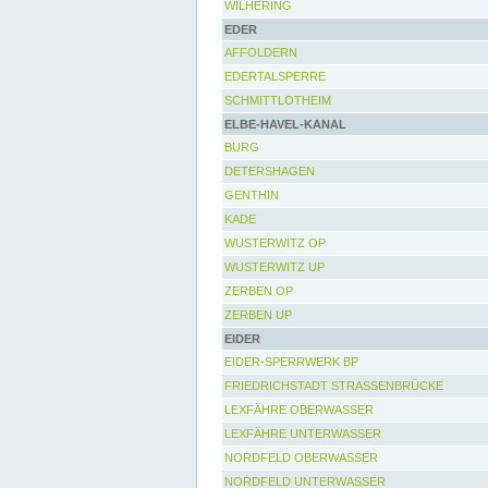
WILHERING
EDER
AFFOLDERN
EDERTALSPERRE
SCHMITTLOTHEIM
ELBE-HAVEL-KANAL
BURG
DETERSHAGEN
GENTHIN
KADE
WUSTERWITZ OP
WUSTERWITZ UP
ZERBEN OP
ZERBEN UP
EIDER
EIDER-SPERRWERK BP
FRIEDRICHSTADT STRASSENBRÜCKE
LEXFÄHRE OBERWASSER
LEXFÄHRE UNTERWASSER
NORDFELD OBERWASSER
NORDFELD UNTERWASSER