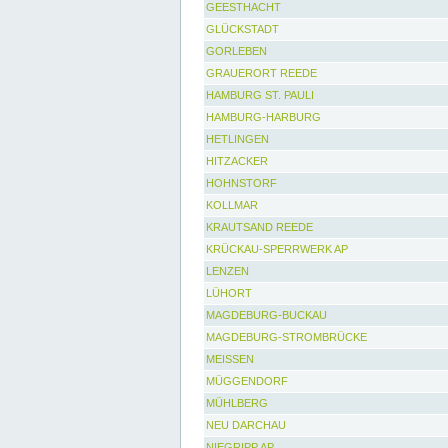
GEESTHACHT
GLÜCKSTADT
GORLEBEN
GRAUERORT REEDE
HAMBURG ST. PAULI
HAMBURG-HARBURG
HETLINGEN
HITZACKER
HOHNSTORF
KOLLMAR
KRAUTSAND REEDE
KRÜCKAU-SPERRWERK AP
LENZEN
LÜHORT
MAGDEBURG-BUCKAU
MAGDEBURG-STROMBRÜCKE
MEISSEN
MÜGGENDORF
MÜHLBERG
NEU DARCHAU
NIEGRIPP AP