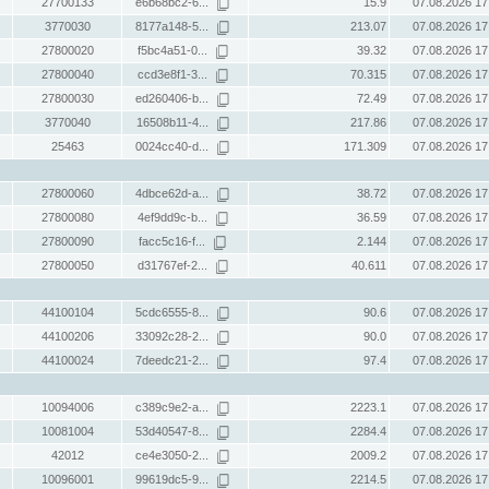
27700133
e6b68bc2-6...
15.9
07.08.2026 17
3770030
8177a148-5...
213.07
07.08.2026 17
27800020
f5bc4a51-0...
39.32
07.08.2026 17
27800040
ccd3e8f1-3...
70.315
07.08.2026 17
27800030
ed260406-b...
72.49
07.08.2026 17
3770040
16508b11-4...
217.86
07.08.2026 17
25463
0024cc40-d...
171.309
07.08.2026 17
27800060
4dbce62d-a...
38.72
07.08.2026 17
27800080
4ef9dd9c-b...
36.59
07.08.2026 17
27800090
facc5c16-f...
2.144
07.08.2026 17
27800050
d31767ef-2...
40.611
07.08.2026 17
44100104
5cdc6555-8...
90.6
07.08.2026 17
44100206
33092c28-2...
90.0
07.08.2026 17
44100024
7deedc21-2...
97.4
07.08.2026 17
10094006
c389c9e2-a...
2223.1
07.08.2026 17
10081004
53d40547-8...
2284.4
07.08.2026 17
42012
ce4e3050-2...
2009.2
07.08.2026 17
10096001
99619dc5-9...
2214.5
07.08.2026 17