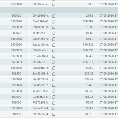
9520070
00e386ac-e...
99.8
07.08.2026 17
502010
094b96e5-c...
274.8
07.08.2026 17
5930070
2ee12b9a-f...
588.787
07.08.2026 17
5930050
b3492c68-8...
573.86
07.08.2026 17
502070
939f82ec-1...
294.82
07.08.2026 17
5952065
bacb459b-0...
635.0
07.08.2026 17
5930020
6aa1cd8e-e...
549.633
07.08.2026 17
5930033
33e0bce0-1...
558.534
07.08.2026 17
5970050
610ab204-d...
684.2
07.08.2026 17
5970094
d4f5f719-8...
695.214
07.08.2026 17
5952020
ae1b91d0-e...
609.9
07.08.2026 17
501470
1ce53a59-3...
236.31
07.08.2026 10
5950070
e6b42536-6...
634.42
07.08.2026 17
5990020
aad49293-2...
724.0
07.08.2026 17
5910030
c233674f-2...
509.35
07.08.2026 17
502000
1edc5fa4-8...
261.16
07.08.2026 17
501060
70272185-b...
55.63
07.08.2026 17
5910025
6e3ea719-4...
504.7
07.08.2026 17
501390
c093b557-4...
200.15
07.08.2026 17