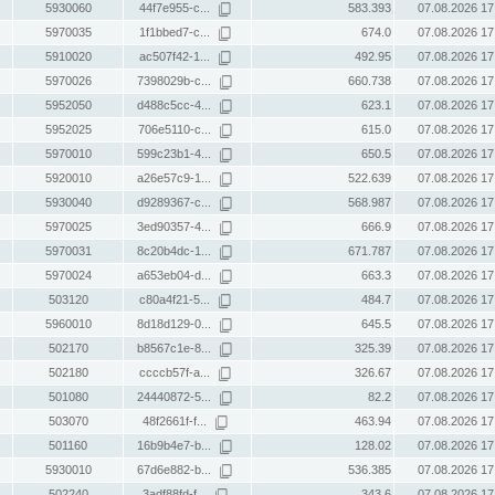
5930060
44f7e955-c...
583.393
07.08.2026 17
5970035
1f1bbed7-c...
674.0
07.08.2026 17
5910020
ac507f42-1...
492.95
07.08.2026 17
5970026
7398029b-c...
660.738
07.08.2026 17
5952050
d488c5cc-4...
623.1
07.08.2026 17
5952025
706e5110-c...
615.0
07.08.2026 17
5970010
599c23b1-4...
650.5
07.08.2026 17
5920010
a26e57c9-1...
522.639
07.08.2026 17
5930040
d9289367-c...
568.987
07.08.2026 17
5970025
3ed90357-4...
666.9
07.08.2026 17
5970031
8c20b4dc-1...
671.787
07.08.2026 17
5970024
a653eb04-d...
663.3
07.08.2026 17
503120
c80a4f21-5...
484.7
07.08.2026 17
5960010
8d18d129-0...
645.5
07.08.2026 17
502170
b8567c1e-8...
325.39
07.08.2026 17
502180
ccccb57f-a...
326.67
07.08.2026 17
501080
24440872-5...
82.2
07.08.2026 17
503070
48f2661f-f...
463.94
07.08.2026 17
501160
16b9b4e7-b...
128.02
07.08.2026 17
5930010
67d6e882-b...
536.385
07.08.2026 17
502240
3adf88fd-f...
343.6
07.08.2026 17