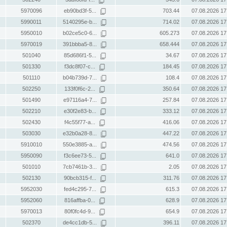
5970096
eb90bd3f-5...
703.44
07.08.2026 17
5990011
5140295e-b...
714.02
07.08.2026 17
5950010
b02ce5c0-6...
605.273
07.08.2026 17
5970019
391bbba5-8...
658.444
07.08.2026 17
501040
85d686f1-5...
34.67
07.08.2026 17
501330
f3dc8f07-c...
184.45
07.08.2026 17
501110
b04b739d-7...
108.4
07.08.2026 17
502250
133f0f6c-2...
350.64
07.08.2026 17
501490
e97116a4-7...
257.84
07.08.2026 17
502210
e30f2e83-b...
333.12
07.08.2026 17
502430
f4c55f77-a...
416.06
07.08.2026 17
503030
e32b0a28-8...
447.22
07.08.2026 17
5910010
550e3885-a...
474.56
07.08.2026 17
5950090
f3c6ee73-5...
641.0
07.08.2026 17
501010
7cb7461b-3...
2.05
07.08.2026 17
502130
90bcb315-f...
311.76
07.08.2026 17
5952030
fed4c295-7...
615.3
07.08.2026 17
5952060
816affba-0...
628.9
07.08.2026 17
5970013
80f0fc4d-9...
654.9
07.08.2026 17
502370
de4cc1db-5...
396.11
07.08.2026 17