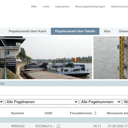
Hilfe
Links
Impressum
Nutzungsbedingungen
Datenschutz
Pegelauswahl über Karte
Pegelauswahl über Tabelle
Abo
Down
tter
Nummer
UUID
Flusskilometer
Messwerte bi
48900102
522286e2-b...
58.71
07.08.2026 17