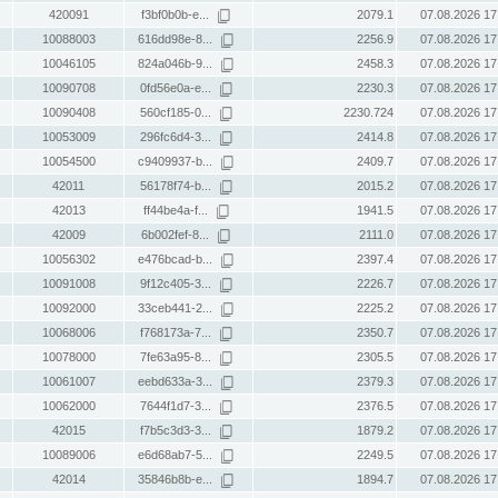
420091
f3bf0b0b-e...
2079.1
07.08.2026 17
10088003
616dd98e-8...
2256.9
07.08.2026 17
10046105
824a046b-9...
2458.3
07.08.2026 17
10090708
0fd56e0a-e...
2230.3
07.08.2026 17
10090408
560cf185-0...
2230.724
07.08.2026 17
10053009
296fc6d4-3...
2414.8
07.08.2026 17
10054500
c9409937-b...
2409.7
07.08.2026 17
42011
56178f74-b...
2015.2
07.08.2026 17
42013
ff44be4a-f...
1941.5
07.08.2026 17
42009
6b002fef-8...
2111.0
07.08.2026 17
10056302
e476bcad-b...
2397.4
07.08.2026 17
10091008
9f12c405-3...
2226.7
07.08.2026 17
10092000
33ceb441-2...
2225.2
07.08.2026 17
10068006
f768173a-7...
2350.7
07.08.2026 17
10078000
7fe63a95-8...
2305.5
07.08.2026 17
10061007
eebd633a-3...
2379.3
07.08.2026 17
10062000
7644f1d7-3...
2376.5
07.08.2026 17
42015
f7b5c3d3-3...
1879.2
07.08.2026 17
10089006
e6d68ab7-5...
2249.5
07.08.2026 17
42014
35846b8b-e...
1894.7
07.08.2026 17