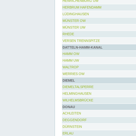
HENRICHENBURG UW
HERBRUM HAFENDAMM
LÜDINGHAUSEN
MÜNSTER OW
MÜNSTER UW
RHEDE
VERSEN TRENNSPITZE
DATTELN-HAMM-KANAL
HAMM OW
HAMM UW
WALTROP
WERRIES OW
DIEMEL
DIEMELTALSPERRE
HELMINGHAUSEN
WILHELMSBRÜCKE
DONAU
ACHLEITEN
DEGGENDORF
DÜRNSTEIN
ERLAU