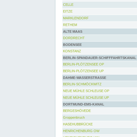
CELLE
EITZE
MARKLENDORF
RETHEM
ALTE MAAS
DORDRECHT
BODENSEE
KONSTANZ
BERLIN-SPANDAUER-SCHIFFFAHRTSKANAL
BERLIN-PLÖTZENSEE OP
BERLIN-PLÖTZENSEE UP
DAHME-WASSERSTRASSE
BERLIN-SCHMÖCKWITZ
NEUE MÜHLE SCHLEUSE OP
NEUE MÜHLE SCHLEUSE UP
DORTMUND-EMS-KANAL
BERGESHÖVEDE
Groppenbruch
HASEHUBBRÜCKE
HENRICHENBURG OW