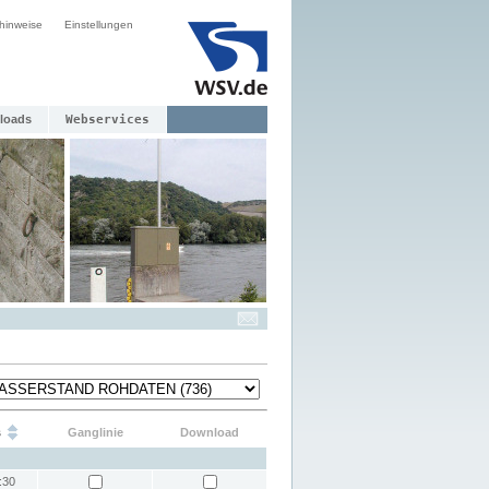
hinweise
Einstellungen
loads
Webservices
s
Ganglinie
Download
:30