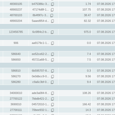
48300105
b475386c-3...
1.74
07.08.2026 17
48900237
47174d8f-1...
107.75
07.08.2026 17
48700103
8b4f9f7c-3...
38.47
07.08.2026 17
48900204
5aaed954-d...
82.32
07.08.2026 17
123456785
6c6f84c2-b...
975.0
07.08.2026 17
906
aa9179c1-1...
0.0
07.08.2026 17
586640
ee52ce62-2...
7.4
07.08.2026 17
586650
45721a68-5...
7.5
07.08.2026 17
586810
6b595707-8...
0.3
07.08.2026 17
586270
0e0dbcc9-0...
9.56
07.08.2026 17
586280
c9a6c3bf-0...
9.4
07.08.2026 17
34000010
ade3a084-8...
108.26
07.08.2026 17
27700122
7bbdb421-2...
07.08.2026 17
3690010
04572010-1...
166.42
07.08.2026 17
27700111
70bee932-1...
14.3
07.08.2026 17