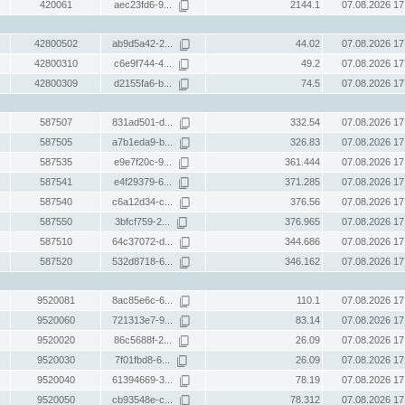
420061
aec23fd6-9...
2144.1
07.08.2026 17
42800502
ab9d5a42-2...
44.02
07.08.2026 17
42800310
c6e9f744-4...
49.2
07.08.2026 17
42800309
d2155fa6-b...
74.5
07.08.2026 17
587507
831ad501-d...
332.54
07.08.2026 17
587505
a7b1eda9-b...
326.83
07.08.2026 17
587535
e9e7f20c-9...
361.444
07.08.2026 17
587541
e4f29379-6...
371.285
07.08.2026 17
587540
c6a12d34-c...
376.56
07.08.2026 17
587550
3bfcf759-2...
376.965
07.08.2026 17
587510
64c37072-d...
344.686
07.08.2026 17
587520
532d8718-6...
346.162
07.08.2026 17
9520081
8ac85e6c-6...
110.1
07.08.2026 17
9520060
721313e7-9...
83.14
07.08.2026 17
9520020
86c5688f-2...
26.09
07.08.2026 17
9520030
7f01fbd8-6...
26.09
07.08.2026 17
9520040
61394669-3...
78.19
07.08.2026 17
9520050
cb93548e-c...
78.312
07.08.2026 17