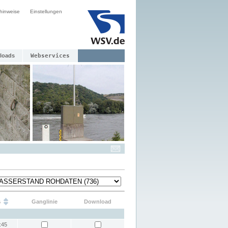
hinweise
Einstellungen
loads
Webservices
s
Ganglinie
Download
:45