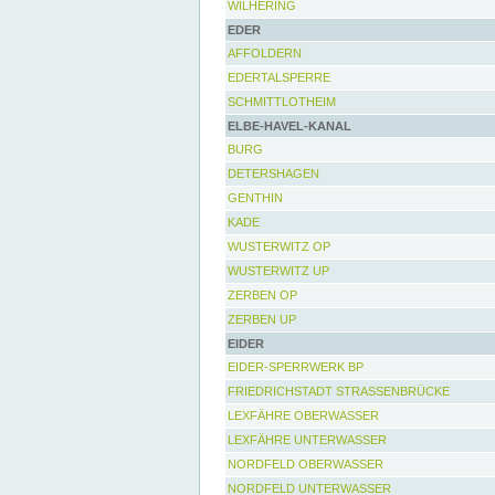
WILHERING
EDER
AFFOLDERN
EDERTALSPERRE
SCHMITTLOTHEIM
ELBE-HAVEL-KANAL
BURG
DETERSHAGEN
GENTHIN
KADE
WUSTERWITZ OP
WUSTERWITZ UP
ZERBEN OP
ZERBEN UP
EIDER
EIDER-SPERRWERK BP
FRIEDRICHSTADT STRASSENBRÜCKE
LEXFÄHRE OBERWASSER
LEXFÄHRE UNTERWASSER
NORDFELD OBERWASSER
NORDFELD UNTERWASSER