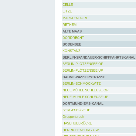
CELLE
EITZE
MARKLENDORF
RETHEM
ALTE MAAS
DORDRECHT
BODENSEE
KONSTANZ
BERLIN-SPANDAUER-SCHIFFFAHRTSKANAL
BERLIN-PLÖTZENSEE OP
BERLIN-PLÖTZENSEE UP
DAHME-WASSERSTRASSE
BERLIN-SCHMÖCKWITZ
NEUE MÜHLE SCHLEUSE OP
NEUE MÜHLE SCHLEUSE UP
DORTMUND-EMS-KANAL
BERGESHÖVEDE
Groppenbruch
HASEHUBBRÜCKE
HENRICHENBURG OW