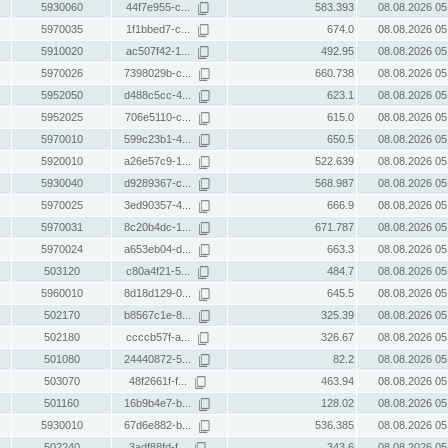
5930060
44f7e955-c...
583.393
08.08.2026 05
5970035
1f1bbed7-c...
674.0
08.08.2026 05
5910020
ac507f42-1...
492.95
08.08.2026 05
5970026
7398029b-c...
660.738
08.08.2026 05
5952050
d488c5cc-4...
623.1
08.08.2026 05
5952025
706e5110-c...
615.0
08.08.2026 05
5970010
599c23b1-4...
650.5
08.08.2026 05
5920010
a26e57c9-1...
522.639
08.08.2026 05
5930040
d9289367-c...
568.987
08.08.2026 05
5970025
3ed90357-4...
666.9
08.08.2026 05
5970031
8c20b4dc-1...
671.787
08.08.2026 05
5970024
a653eb04-d...
663.3
08.08.2026 05
503120
c80a4f21-5...
484.7
08.08.2026 05
5960010
8d18d129-0...
645.5
08.08.2026 05
502170
b8567c1e-8...
325.39
08.08.2026 05
502180
ccccb57f-a...
326.67
08.08.2026 05
501080
24440872-5...
82.2
08.08.2026 05
503070
48f2661f-f...
463.94
08.08.2026 05
501160
16b9b4e7-b...
128.02
08.08.2026 05
5930010
67d6e882-b...
536.385
08.08.2026 05
502240
3adf88fd-f...
343.6
08.08.2026 05