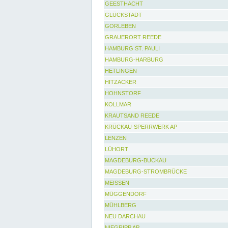
GEESTHACHT
GLÜCKSTADT
GORLEBEN
GRAUERORT REEDE
HAMBURG ST. PAULI
HAMBURG-HARBURG
HETLINGEN
HITZACKER
HOHNSTORF
KOLLMAR
KRAUTSAND REEDE
KRÜCKAU-SPERRWERK AP
LENZEN
LÜHORT
MAGDEBURG-BUCKAU
MAGDEBURG-STROMBRÜCKE
MEISSEN
MÜGGENDORF
MÜHLBERG
NEU DARCHAU
NIEGRIPP AP