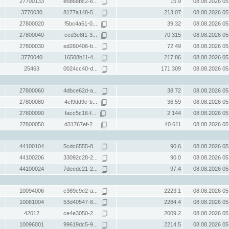
27700133
e6b68bc2-6...
15.9
08.08.2026 05
3770030
8177a148-5...
213.07
08.08.2026 05
27800020
f5bc4a51-0...
39.32
08.08.2026 05
27800040
ccd3e8f1-3...
70.315
08.08.2026 05
27800030
ed260406-b...
72.49
08.08.2026 05
3770040
16508b11-4...
217.86
08.08.2026 05
25463
0024cc40-d...
171.309
08.08.2026 05
27800060
4dbce62d-a...
38.72
08.08.2026 05
27800080
4ef9dd9c-b...
36.59
08.08.2026 05
27800090
facc5c16-f...
2.144
08.08.2026 05
27800050
d31767ef-2...
40.611
08.08.2026 05
44100104
5cdc6555-8...
90.6
08.08.2026 05
44100206
33092c28-2...
90.0
08.08.2026 05
44100024
7deedc21-2...
97.4
08.08.2026 05
10094006
c389c9e2-a...
2223.1
08.08.2026 05
10081004
53d40547-8...
2284.4
08.08.2026 05
42012
ce4e3050-2...
2009.2
08.08.2026 05
10096001
99619dc5-9...
2214.5
08.08.2026 05