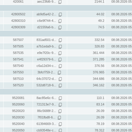
420061
aec23fd6-9...
2144.1
08.08.2026 05
42800502
ab9d5a42-2...
44.02
08.08.2026 05
42800310
c6e9f744-4...
49.2
08.08.2026 05
42800309
d2155fa6-b...
74.5
08.08.2026 05
587507
831ad501-d...
332.54
08.08.2026 05
587505
a7b1eda9-b...
326.83
08.08.2026 05
587535
e9e7f20c-9...
361.444
08.08.2026 05
587541
e4f29379-6...
371.285
08.08.2026 05
587540
c6a12d34-c...
376.56
08.08.2026 05
587550
3bfcf759-2...
376.965
08.08.2026 05
587510
64c37072-d...
344.686
08.08.2026 05
587520
532d8718-6...
346.162
08.08.2026 05
9520081
8ac85e6c-6...
110.1
08.08.2026 05
9520060
721313e7-9...
83.14
08.08.2026 05
9520020
86c5688f-2...
26.09
08.08.2026 05
9520030
7f01fbd8-6...
26.09
08.08.2026 05
9520040
61394669-3...
78.19
08.08.2026 05
9520050
cb93548e-c...
78.312
08.08.2026 05