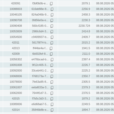
420091
f3bf0b0b-e...
2079.1
08.08.2026 05
10088003
616dd98e-8...
2256.9
08.08.2026 05
10046105
824a046b-9...
2458.3
08.08.2026 05
10090708
0fd56e0a-e...
2230.3
08.08.2026 05
10090408
560cf185-0...
2230.724
08.08.2026 05
10053009
296fc6d4-3...
2414.8
08.08.2026 05
10054500
c9409937-b...
2409.7
08.08.2026 05
42011
56178f74-b...
2015.2
08.08.2026 05
42013
ff44be4a-f...
1941.5
08.08.2026 05
42009
6b002fef-8...
2111.0
08.08.2026 05
10056302
e476bcad-b...
2397.4
08.08.2026 05
10091008
9f12c405-3...
2226.7
08.08.2026 05
10092000
33ceb441-2...
2225.2
08.08.2026 05
10068006
f768173a-7...
2350.7
08.08.2026 05
10078000
7fe63a95-8...
2305.5
08.08.2026 05
10061007
eebd633a-3...
2379.3
08.08.2026 05
10062000
7644f1d7-3...
2376.5
08.08.2026 05
42015
f7b5c3d3-3...
1879.2
08.08.2026 05
10089006
e6d68ab7-5...
2249.5
08.08.2026 05
42014
35846b8b-e...
1894.7
08.08.2026 05