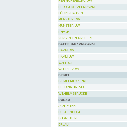
HENRICHENBURG UW
HERBRUM HAFENDAMM
LÜDINGHAUSEN
MÜNSTER OW
MÜNSTER UW
RHEDE
VERSEN TRENNSPITZE
DATTELN-HAMM-KANAL
HAMM OW
HAMM UW
WALTROP
WERRIES OW
DIEMEL
DIEMELTALSPERRE
HELMINGHAUSEN
WILHELMSBRÜCKE
DONAU
ACHLEITEN
DEGGENDORF
DÜRNSTEIN
ERLAU