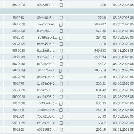
9520070
00e386ac-e...
99.8
08.08.2026 05
502010
094b96e5-c...
274.8
08.08.2026 05
5930070
2ee12b9a-f...
588.787
08.08.2026 05
5930050
b3492c68-8...
573.86
08.08.2026 05
502070
939f82ec-1...
294.82
08.08.2026 05
5952065
bacb459b-0...
635.0
08.08.2026 05
5930020
6aa1cd8e-e...
549.633
08.08.2026 05
5930033
33e0bce0-1...
558.534
08.08.2026 05
5970050
610ab204-d...
684.2
08.08.2026 05
5970094
d4f5f719-8...
695.214
08.08.2026 05
5952020
ae1b91d0-e...
609.9
08.08.2026 05
501470
1ce53a59-3...
236.31
08.08.2026 05
5950070
e6b42536-6...
634.42
08.08.2026 05
5990020
aad49293-2...
724.0
08.08.2026 05
5910030
c233674f-2...
509.35
08.08.2026 05
502000
1edc5fa4-8...
261.16
08.08.2026 05
501060
70272185-b...
55.63
08.08.2026 05
5910025
6e3ea719-4...
504.7
08.08.2026 05
501390
c093b557-4...
200.15
08.08.2026 05