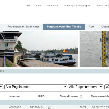
Hilfe
Links
Impressum
Nutzungsbedingungen
Datenschutz
Pegelauswahl über Karte
Pegelauswahl über Tabelle
Abo
Down
tter
Nummer
UUID
Flusskilometer
Messwerte bi
48900102
522286e2-b...
58.71
08.08.2026 05