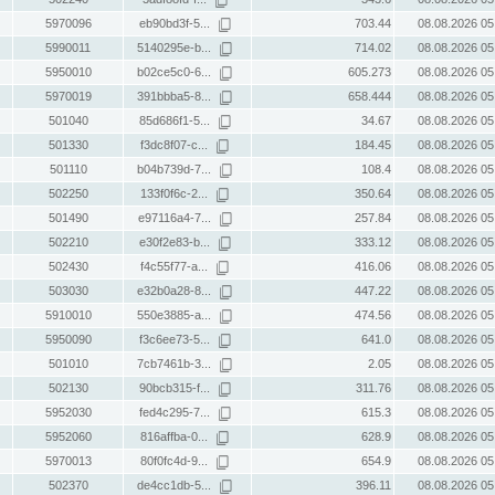
5970096
eb90bd3f-5...
703.44
08.08.2026 05
5990011
5140295e-b...
714.02
08.08.2026 05
5950010
b02ce5c0-6...
605.273
08.08.2026 05
5970019
391bbba5-8...
658.444
08.08.2026 05
501040
85d686f1-5...
34.67
08.08.2026 05
501330
f3dc8f07-c...
184.45
08.08.2026 05
501110
b04b739d-7...
108.4
08.08.2026 05
502250
133f0f6c-2...
350.64
08.08.2026 05
501490
e97116a4-7...
257.84
08.08.2026 05
502210
e30f2e83-b...
333.12
08.08.2026 05
502430
f4c55f77-a...
416.06
08.08.2026 05
503030
e32b0a28-8...
447.22
08.08.2026 05
5910010
550e3885-a...
474.56
08.08.2026 05
5950090
f3c6ee73-5...
641.0
08.08.2026 05
501010
7cb7461b-3...
2.05
08.08.2026 05
502130
90bcb315-f...
311.76
08.08.2026 05
5952030
fed4c295-7...
615.3
08.08.2026 05
5952060
816affba-0...
628.9
08.08.2026 05
5970013
80f0fc4d-9...
654.9
08.08.2026 05
502370
de4cc1db-5...
396.11
08.08.2026 05