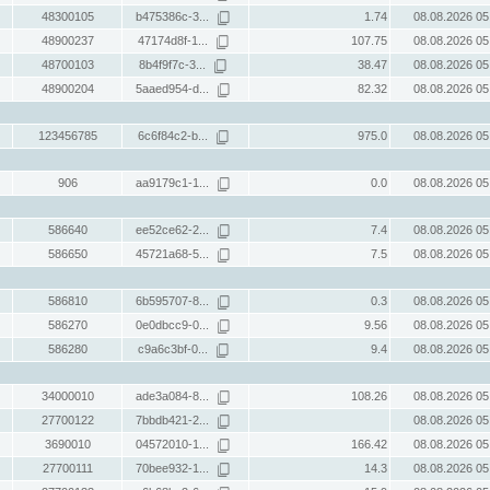
48300105
b475386c-3...
1.74
08.08.2026 05
48900237
47174d8f-1...
107.75
08.08.2026 05
48700103
8b4f9f7c-3...
38.47
08.08.2026 05
48900204
5aaed954-d...
82.32
08.08.2026 05
123456785
6c6f84c2-b...
975.0
08.08.2026 05
906
aa9179c1-1...
0.0
08.08.2026 05
586640
ee52ce62-2...
7.4
08.08.2026 05
586650
45721a68-5...
7.5
08.08.2026 05
586810
6b595707-8...
0.3
08.08.2026 05
586270
0e0dbcc9-0...
9.56
08.08.2026 05
586280
c9a6c3bf-0...
9.4
08.08.2026 05
34000010
ade3a084-8...
108.26
08.08.2026 05
27700122
7bbdb421-2...
08.08.2026 05
3690010
04572010-1...
166.42
08.08.2026 05
27700111
70bee932-1...
14.3
08.08.2026 05