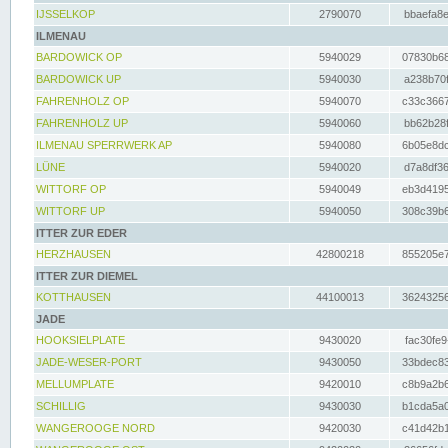
IJSSELKOP
2790070
bbaefa8e
ILMENAU
BARDOWICK OP
5940029
07830b68
BARDOWICK UP
5940030
a238b70f
FAHRENHOLZ OP
5940070
c33c3667
FAHRENHOLZ UP
5940060
bb62b28f
ILMENAU SPERRWERK AP
5940080
6b05e8dc
LÜNE
5940020
d7a8df36
WITTORF OP
5940049
eb3d4195
WITTORF UP
5940050
308c39b6
ITTER ZUR EDER
HERZHAUSEN
42800218
855205e7
ITTER ZUR DIEMEL
KOTTHAUSEN
44100013
36243256
JADE
HOOKSIELPLATE
9430020
fac30fe9
JADE-WESER-PORT
9430050
33bdec83
MELLUMPLATE
9420010
c8b9a2b6
SCHILLIG
9430030
b1cda5a0
WANGEROOGE NORD
9420030
c41d42b1