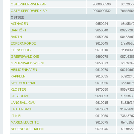
OSTE-SPERRWERK AP
9000000590
8c3295dc
OSTE-SPERRWERK BP
9000000532
7cb4566b
OSTSEE
ALTHAGEN
9650024
b8d05bf9
BARHÖFT
9650040
09227288
BARTH
9650030
00c33ed9
ECKERNFÖRDE
9610045
1faa9b2c
FLENSBURG
9610010
9e19c411
GREIFSWALD OIE
9690078
087b6386
GREIFSWALD-WIECK
9650073
6b53ef42
HEILIGENHAFEN
9610070
06219dd9
KAPPELN
9610035
b09f2243
KIEL-HOLTENAU
9610066
3ad4013f
KLOSTER
9670050
905e7328
KOSEROW
9690093
c0f33a36
LANGBALLIGAU
9610015
5a33bf14
LAUTERBACH
9670063
91922b9b
LT KIEL
9610050
736437d7
MARIENLEUCHTE
9610075
8effc15d
NEUENDORF HAFEN
9670046
492f85b8