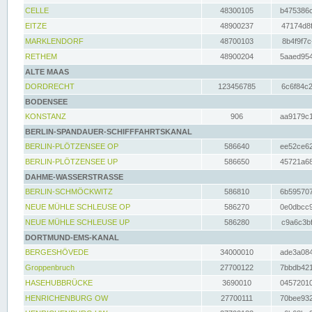
CELLE
48300105
b475386c
EITZE
48900237
47174d8f
MARKLENDORF
48700103
8b4f9f7c
RETHEM
48900204
5aaed954
ALTE MAAS
DORDRECHT
123456785
6c6f84c2
BODENSEE
KONSTANZ
906
aa9179c1
BERLIN-SPANDAUER-SCHIFFFAHRTSKANAL
BERLIN-PLÖTZENSEE OP
586640
ee52ce62
BERLIN-PLÖTZENSEE UP
586650
45721a68
DAHME-WASSERSTRASSE
BERLIN-SCHMÖCKWITZ
586810
6b595707
NEUE MÜHLE SCHLEUSE OP
586270
0e0dbcc9
NEUE MÜHLE SCHLEUSE UP
586280
c9a6c3bf
DORTMUND-EMS-KANAL
BERGESHÖVEDE
34000010
ade3a084
Groppenbruch
27700122
7bbdb421
HASEHUBBRÜCKE
3690010
04572010
HENRICHENBURG OW
27700111
70bee932