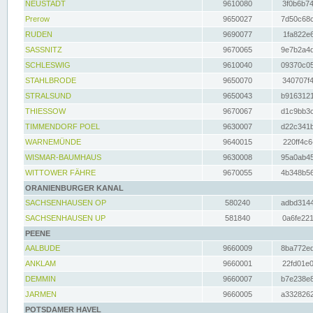
NEUSTADT
9610080
3f0b6b74
Prerow
9650027
7d50c68c
RUDEN
9690077
1fa822e6
SASSNITZ
9670065
9e7b2a4d
SCHLESWIG
9610040
09370c05
STAHLBRODE
9650070
340707f4
STRALSUND
9650043
b9163121
THIESSOW
9670067
d1c9bb3c
TIMMENDORF POEL
9630007
d22c341b
WARNEMÜNDE
9640015
220ff4c6
WISMAR-BAUMHAUS
9630008
95a0ab45
WITTOWER FÄHRE
9670055
4b348b56
ORANIENBURGER KANAL
SACHSENHAUSEN OP
580240
adbd3144
SACHSENHAUSEN UP
581840
0a6fe221
PEENE
AALBUDE
9660009
8ba772ed
ANKLAM
9660001
22fd01e0
DEMMIN
9660007
b7e238e8
JARMEN
9660005
a3328262
POTSDAMER HAVEL