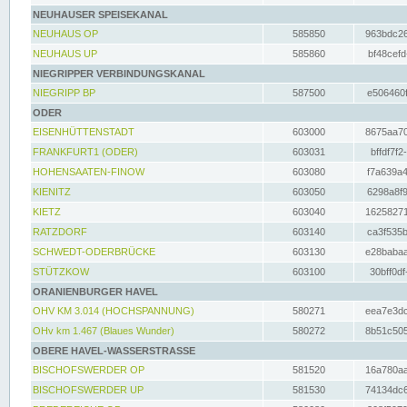
NEUHAUSER SPEISEKANAL
NEUHAUS OP
585850
963bdc26
NEUHAUS UP
585860
bf48cefd
NIEGRIPPER VERBINDUNGSKANAL
NIEGRIPP BP
587500
e506460f
ODER
EISENHÜTTENSTADT
603000
8675aa70
FRANKFURT1 (ODER)
603031
bffdf7f2
HOHENSAATEN-FINOW
603080
f7a639a4
KIENITZ
603050
6298a8f9
KIETZ
603040
16258271
RATZDORF
603140
ca3f535b
SCHWEDT-ODERBRÜCKE
603130
e28babaa
STÜTZKOW
603100
30bff0df
ORANIENBURGER HAVEL
OHV KM 3.014 (HOCHSPANNUNG)
580271
eea7e3dc
OHv km 1.467 (Blaues Wunder)
580272
8b51c505
OBERE HAVEL-WASSERSTRASSE
BISCHOFSWERDER OP
581520
16a780aa
BISCHOFSWERDER UP
581530
74134dc6