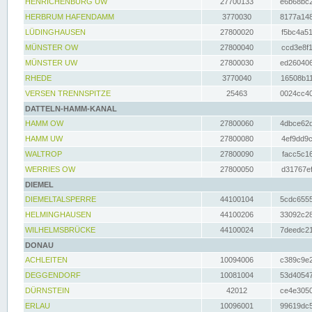
HENRICHENBURG UW
27700133
e6b68bc2
HERBRUM HAFENDAMM
3770030
8177a148
LÜDINGHAUSEN
27800020
f5bc4a51
MÜNSTER OW
27800040
ccd3e8f1
MÜNSTER UW
27800030
ed260406
RHEDE
3770040
16508b11
VERSEN TRENNSPITZE
25463
0024cc40
DATTELN-HAMM-KANAL
HAMM OW
27800060
4dbce62d
HAMM UW
27800080
4ef9dd9c
WALTROP
27800090
facc5c16
WERRIES OW
27800050
d31767ef
DIEMEL
DIEMELTALSPERRE
44100104
5cdc6555
HELMINGHAUSEN
44100206
33092c28
WILHELMSBRÜCKE
44100024
7deedc21
DONAU
ACHLEITEN
10094006
c389c9e2
DEGGENDORF
10081004
53d40547
DÜRNSTEIN
42012
ce4e3050
ERLAU
10096001
99619dc5