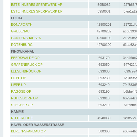
ESTE INNERES SPERRWERK AP
5950082
227b83f7
ESTE INNERES SPERRWERK BP
5950081
5fea1a12
FULDA
BONAFORTH
42900201
23721dfd
GREBENAU
42700202
acd63934
GUNTERSHAUSEN
42900100
213a585d
ROTENBURG
42700100
d1ba62a4
FINOWKANAL
EBERSWALDE OP
693170
3cd46cc7
GRAFENBRÜCK OP
693050
547422fb
LEESENBRÜCK OP
693030
f099ce74
LIEPE OP
693230
6f81b35f
LIEPE UP
693240
79d783d3
RAGÖSE OP
693190
b6bbe4f8
RUHLSDORF OP
693010
6629a4ca
STECHER OP
693210
516fbf8c
HAMME
RITTERHUDE
4940030
f49855d8
HAVEL-ODER-WASSERSTRASSE
BERLIN-SPANDAU OP
580300
e607a4b6