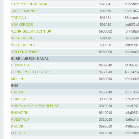
STÖR-SPERRWERK AP
5970041
d9acdbec
TANGERMÜNDE
502350
13e91b77
TORGAU
501261
83bbaedb
VOCKERODE
501480
ae93f2a5
WEHR GEESTHACHT UP
5930062
0f7f58a8
WITTENBERG
501420
070b1eb4
WITTENBERGE
503050
cbf3cd49
ZOLLENSPIEKER
5930090
3de8ea26
ELBE-LÜBECK-KANAL
BÜSSAU UP
9669040
bf7bb8e8
DONNERSCHLEUSE OP
9660049
45634232
MÖLLN
9660050
46644438
EMS
DALUM
3550040
ad357e52
DUKEGAT
3990020
7753c1fa
EMDEN NEUE SEESCHLEUSE
3970010
edfdf747
EMSHÖRN
9340010
c8af067c
FUESTRUP
3310010
3a8ed45f
KNOCK
3990010
438b565e
LEERORT
3910010
abb23dad