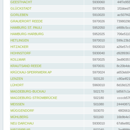
GEESTHACHT
5930060
44f7e955
GLÜCKSTADT
5970035
1f1bbed7
GORLEBEN
5910020
ac507f42
GRAUERORT REEDE
5970026
7398029b
HAMBURG ST. PAULI
5952050
d488c5cc
HAMBURG-HARBURG
5952025
706e5110
HETLINGEN
5970010
599c23b1
HITZACKER
5920010
a26e57c9
HOHNSTORF
5930040
d9289367
KOLLMAR
5970025
3ed90357
KRAUTSAND REEDE
5970031
8c20b4dc
KRÜCKAU-SPERRWERK AP
5970024
a653eb04
LENZEN
503120
c80a4f21
LÜHORT
5960010
8d18d129
MAGDEBURG-BUCKAU
502170
b8567c1e
MAGDEBURG-STROMBRÜCKE
502180
ccccb57f
MEISSEN
501080
24440872
MÜGGENDORF
503070
48f2661f
MÜHLBERG
501160
16b9b4e7
NEU DARCHAU
5930010
67d6e882
NIEGRIPP AP
502240
3adf88fd