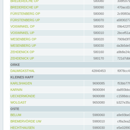
BREDEREICHE OP
580080
308f5979
BREDEREICHE UP
580090
470acd2a
FÜRSTENBERG OP
580060
2c95f83d
FÜRSTENBERG UP
580070
a5830277
VOßWINKEL OP
580000
09b422f7
VOßWINKEL UP
580010
2bcef51a
WESENBERG OP
580020
7909d3f7
WESENBERG UP
580030
da3b5de9
ZEHDENICK OP
580160
a9b8e24c
ZEHDENICK UP
580170
721d7dbf
ORKE
DALWIGKSTHAL
42840453
f0f78cc4
KLEINES HAFF
KARLSHAGEN
9690085
f53bb77f
KARNIN
9690084
da893bbd
UECKERMÜNDE
9690088
c1588dcc
WOLGAST
9650080
b327e35c
OSTE
BELUM
5980060
a9e93be0
BREMERVÖRDE UW
5980010
cf8a3ea2
HECHTHAUSEN
5980030
e5e02890