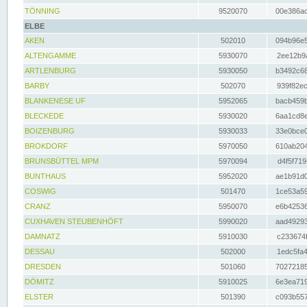
TÖNNING
9520070
00e386ac
ELBE
AKEN
502010
094b96e5
ALTENGAMME
5930070
2ee12b9a
ARTLENBURG
5930050
b3492c68
BARBY
502070
939f82ec
BLANKENESE UF
5952065
bacb459b
BLECKEDE
5930020
6aa1cd8e
BOIZENBURG
5930033
33e0bce0
BROKDORF
5970050
610ab204
BRUNSBÜTTEL MPM
5970094
d4f5f719
BUNTHAUS
5952020
ae1b91d0
COSWIG
501470
1ce53a59
CRANZ
5950070
e6b42536
CUXHAVEN STEUBENHÖFT
5990020
aad49293
DAMNATZ
5910030
c233674f
DESSAU
502000
1edc5fa4
DRESDEN
501060
70272185
DÖMITZ
5910025
6e3ea719
ELSTER
501390
c093b557