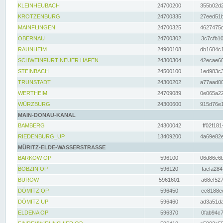
KLEINHEUBACH
24700200
355b02d2
KROTZENBURG
24700335
27eed51b
MAINFLINGEN
24700325
4627475d
OBERNAU
24700302
3c7cfb10
RAUNHEIM
24900108
db1684c1
SCHWEINFURT NEUER HAFEN
24300304
42ecae60
STEINBACH
24500100
1ed983c3
TRUNSTADT
24300202
a77aad00
WERTHEIM
24709089
0e065a22
WÜRZBURG
24300600
915d76e1
MAIN-DONAU-KANAL
BAMBERG
24300042
ff02f181
RIEDENBURG_UP
13409200
4a69e82e
MÜRITZ-ELDE-WASSERSTRASSE
BARKOW OP
596100
06d86c6b
BOBZIN OP
596120
faefa284
BUROW
5961601
a68cf527
DÖMITZ OP
596450
ec8188ee
DÖMITZ UP
596460
ad3a51da
ELDENA OP
596370
0fab94c7