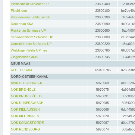
Pleidelsheim Schleuse UP
23800400
6e183f4b
Plochingen
23800100
be7ce40e
Poppenweiler Schleuse UP
23800300
f4854a4c
Rockenau SKA
23800690
4c00a166
Rockenau Schleuse UP
23800680
5ab4f00f
Schwabenheim Schleuse UP
23800800
ec9d3a4d
Untertürkheim Schleuse UP
23800220
a5ca02fb
Wieblingen Wehr UP neu
23800780
66d887a6
Ziegelhausen AMS
23800745
3944c1fd
NEUE MAAS
ROTTERDAM
123456786
a269e3be
NORD-OSTSEE-KANAL
AWK STROHBRÜCK
5970069
0e192297
NOK BREIHOLZ
5970075
4a904d59
NOK BRUNSBÜTTEL
5970091
85fc0dac
NOK DÜKERSWISCH
5970085
3954300d
NOK KIEL AUSSEN
5650068
6dc44585
NOK KIEL BINNEN
5979020
8af24d6a
NOK KÖNIGSFÖRDE
5970067
d0ec2790
NOK RENDSBURG
5970074
8c8afb56