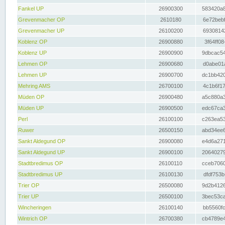
Fankel UP
26900300
583420a8
Grevenmacher OP
2610180
6e72bebf
Grevenmacher UP
26100200
69308142
Koblenz OP
26900880
3f64ff08
Koblenz UP
26900900
9dbcac54
Lehmen OP
26900680
d0abe01a
Lehmen UP
26900700
dc1bb420
Mehring AMS
26700100
4c1b6f17
Müden OP
26900480
a5c880a3
Müden UP
26900500
edc67ca3
Perl
26100100
c263ea53
Ruwer
26500150
abd34ee6
Sankt Aldegund OP
26900080
e4d6a271
Sankt Aldegund UP
26900100
20640279
Stadtbredimus OP
26100110
cceb7060
Stadtbredimus UP
26100130
dfdf753b
Trier OP
26500080
9d2b4126
Trier UP
26500100
3bec53ca
Wincheringen
26100140
bb5560fc
Wintrich OP
26700380
cb4789e4