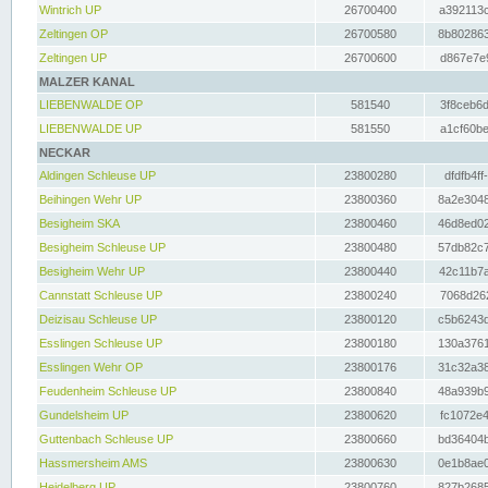
Wintrich UP
26700400
a392113c
Zeltingen OP
26700580
8b802863
Zeltingen UP
26700600
d867e7e9
MALZER KANAL
LIEBENWALDE OP
581540
3f8ceb6d
LIEBENWALDE UP
581550
a1cf60be
NECKAR
Aldingen Schleuse UP
23800280
dfdfb4ff
Beihingen Wehr UP
23800360
8a2e3048
Besigheim SKA
23800460
46d8ed02
Besigheim Schleuse UP
23800480
57db82c7
Besigheim Wehr UP
23800440
42c11b7a
Cannstatt Schleuse UP
23800240
7068d262
Deizisau Schleuse UP
23800120
c5b6243d
Esslingen Schleuse UP
23800180
130a3761
Esslingen Wehr OP
23800176
31c32a38
Feudenheim Schleuse UP
23800840
48a939b9
Gundelsheim UP
23800620
fc1072e4
Guttenbach Schleuse UP
23800660
bd36404b
Hassmersheim AMS
23800630
0e1b8ae0
Heidelberg UP
23800760
827b2685