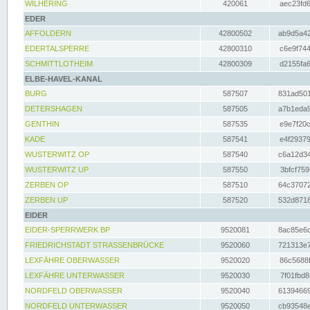
WILHERING
420061
aec23fd6
EDER
AFFOLDERN
42800502
ab9d5a42
EDERTALSPERRE
42800310
c6e9f744
SCHMITTLOTHEIM
42800309
d2155fa6
ELBE-HAVEL-KANAL
BURG
587507
831ad501
DETERSHAGEN
587505
a7b1eda9
GENTHIN
587535
e9e7f20c
KADE
587541
e4f29379
WUSTERWITZ OP
587540
c6a12d34
WUSTERWITZ UP
587550
3bfcf759
ZERBEN OP
587510
64c37072
ZERBEN UP
587520
532d8718
EIDER
EIDER-SPERRWERK BP
9520081
8ac85e6c
FRIEDRICHSTADT STRASSENBRÜCKE
9520060
721313e7
LEXFÄHRE OBERWASSER
9520020
86c5688f
LEXFÄHRE UNTERWASSER
9520030
7f01fbd8
NORDFELD OBERWASSER
9520040
61394669
NORDFELD UNTERWASSER
9520050
cb93548e