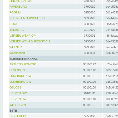
LINGEN-DARME
3500015
200363fc
PAPENBURG
3790010
ec4a598d
POGUM
3950020
5d1e4350
RHEINE UNTERSCHLEUSE
3390020
50a449ba
Rühle
3500070
15456f75
TERBORG
3910020
244cae8b
VERSEN WEHR OP
3730001
86f8dbab
VERSEN WEHRDURCHSTICH
3730010
6de43652
WEENER
3790020
aa6af4e6
Wachendorf
3500031
88698229
ELBESEITENKANAL
ARTLENBURG-ESK
90100122
7fec2f4f
BEVENSEN
90100112
b8997708
LÜNEBURG OW
90100121
c7364d1e
LÜNEBURG UW
90100120
d18033cd
OSLOSS
90100100
6c5b6422
UELZEN OW
90100111
728bd3e3
UELZEN UW
90100110
0d0082cf
WITTINGEN
90100101
9cf795ce
ESTE
BUXTEHUDE
5950080
8a08c920