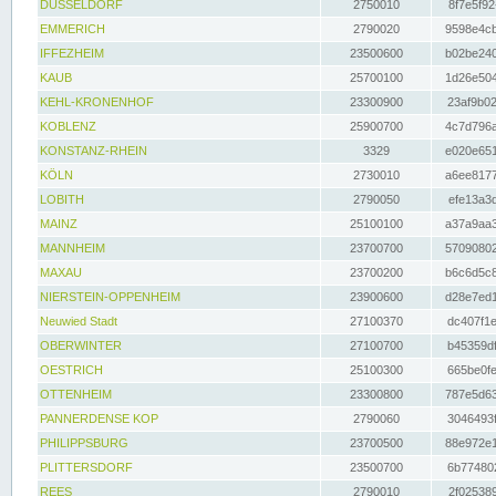
DÜSSELDORF
2750010
8f7e5f92
EMMERICH
2790020
9598e4cb
IFFEZHEIM
23500600
b02be240
KAUB
25700100
1d26e504
KEHL-KRONENHOF
23300900
23af9b02
KOBLENZ
25900700
4c7d796a
KONSTANZ-RHEIN
3329
e020e651
KÖLN
2730010
a6ee8177
LOBITH
2790050
efe13a3d
MAINZ
25100100
a37a9aa3
MANNHEIM
23700700
57090802
MAXAU
23700200
b6c6d5c8
NIERSTEIN-OPPENHEIM
23900600
d28e7ed1
Neuwied Stadt
27100370
dc407f1e
OBERWINTER
27100700
b45359df
OESTRICH
25100300
665be0fe
OTTENHEIM
23300800
787e5d63
PANNERDENSE KOP
2790060
3046493f
PHILIPPSBURG
23700500
88e972e1
PLITTERSDORF
23500700
6b774802
REES
2790010
2f025389