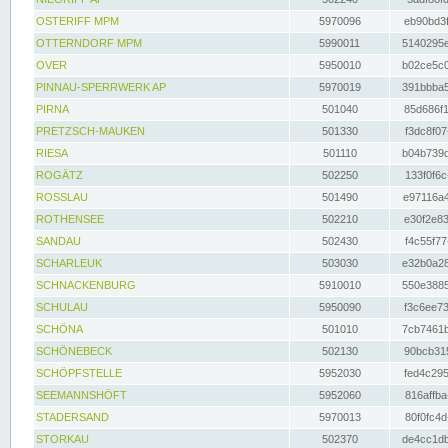
OSTERIFF MPM
5970096
eb90bd3f
OTTERNDORF MPM
5990011
5140295e
OVER
5950010
b02ce5c0
PINNAU-SPERRWERK AP
5970019
391bbba5
PIRNA
501040
85d686f1
PRETZSCH-MAUKEN
501330
f3dc8f07
RIESA
501110
b04b739d
ROGÄTZ
502250
133f0f6c
ROSSLAU
501490
e97116a4
ROTHENSEE
502210
e30f2e83
SANDAU
502430
f4c55f77
SCHARLEUK
503030
e32b0a28
SCHNACKENBURG
5910010
550e3885
SCHULAU
5950090
f3c6ee73
SCHÖNA
501010
7cb7461b
SCHÖNEBECK
502130
90bcb315
SCHÖPFSTELLE
5952030
fed4c295
SEEMANNSHÖFT
5952060
816affba
STADERSAND
5970013
80f0fc4d
STORKAU
502370
de4cc1db