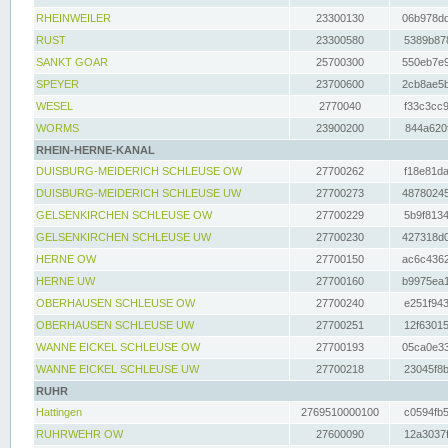
RHEINWEILER
23300130
06b978dd
RUST
23300580
5389b878
SANKT GOAR
25700300
550eb7e9
SPEYER
23700600
2cb8ae5b
WESEL
2770040
f33c3cc9
WORMS
23900200
844a620f
RHEIN-HERNE-KANAL
DUISBURG-MEIDERICH SCHLEUSE OW
27700262
f18e81da
DUISBURG-MEIDERICH SCHLEUSE UW
27700273
48780245
GELSENKIRCHEN SCHLEUSE OW
27700229
5b9f8134
GELSENKIRCHEN SCHLEUSE UW
27700230
427318d0
HERNE OW
27700150
ac6c4362
HERNE UW
27700160
b9975ea1
OBERHAUSEN SCHLEUSE OW
27700240
e251f943
OBERHAUSEN SCHLEUSE UW
27700251
12f63015
WANNE EICKEL SCHLEUSE OW
27700193
05ca0e33
WANNE EICKEL SCHLEUSE UW
27700218
23045f8b
RUHR
Hattingen
2769510000100
c0594fb5
RUHRWEHR OW
27600090
12a3037f