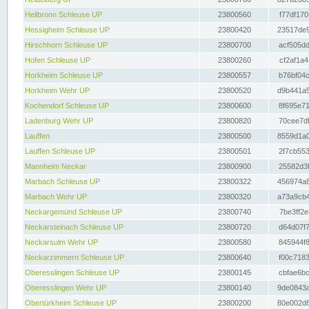
Heilbronn Schleuse UP
23800560
f77df170
Hessigheim Schleuse UP
23800420
23517de9
Hirschhorn Schleuse UP
23800700
acf505dd
Hofen Schleuse UP
23800260
cf2af1a4
Horkheim Schleuse UP
23800557
b76bf04c
Horkheim Wehr UP
23800520
d9b441a5
Kochendorf Schleuse UP
23800600
8f695e71
Ladenburg Wehr UP
23800820
70cee7df
Lauffen
23800500
8559d1a0
Lauffen Schleuse UP
23800501
2f7cb553
Mannheim Neckar
23800900
25582d3f
Marbach Schleuse UP
23800322
456974a8
Marbach Wehr UP
23800320
a73a9cb4
Neckargemünd Schleuse UP
23800740
7be3ff2e
Neckarsteinach Schleuse UP
23800720
d64d07f7
Neckarsulm Wehr UP
23800580
845944f8
Neckarzimmern Schleuse UP
23800640
f00c7183
Oberesslingen Schleuse UP
23800145
cbfae6bc
Oberesslingen Wehr UP
23800140
9de0843a
Obertürkheim Schleuse UP
23800200
80e002d8