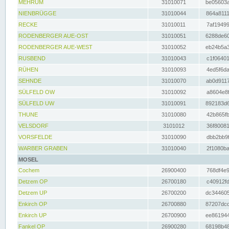
MEHRUM
31010071
be05603a
NIENBRÜGGE
31010044
864a8111
RECKE
31010011
7af19499
RODENBERGER AUE-OST
31010051
6288de60
RODENBERGER AUE-WEST
31010052
eb24b5a3
RUSBEND
31010043
c1f06401
RÜHEN
31010093
4ed5f6da
SEHNDE
31010070
ab0d9117
SÜLFELD OW
31010092
a8604e8f
SÜLFELD UW
31010091
892183d6
THUNE
31010080
42b865fb
VELSDORF
3101012
36f80081
VORSFELDE
31010090
dbb2bb9f
WARBER GRABEN
31010040
2f1080ba
MOSEL
Cochem
26900400
768df4e9
Detzem OP
26700180
c40912fd
Detzem UP
26700200
dc344605
Enkirch OP
26700880
87207dcd
Enkirch UP
26700900
ee861944
Fankel OP
26900280
68198b48