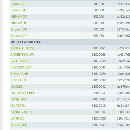
Diemitz OP
581020
d6426c42
Diemitz UP
581030
6b3b55e2
MIROW OP
581000
ab13c115
MIROW UP
581010
19cc3b9a
Strasen OP
581060
117877ec
Strasen UP
581070
2cc40997
MITTELLANDKANAL
ANDERTEN OW
31010061
bc20d819
ANDERTEN UW
31010060
dd41a7d6
BAD ESSEN
31010030
6760b547
BERENBUSCH
31010042
d2c8f60e
BRAMSCHE
31010020
bec8a6a5
BROXTEN
31010032
1125a391
HAHLEN
31010041
ac970eb0
HALDENSLEBEN
3101013
90d92801
HANN. LIST
31010062
27dfd137
HÖRSTEL
31010010
6c7c180f
KANALBRÜCKE
3101018
32b997c2
LOHNDE
31010050
516c4814
LÜBBECKE
31010031
c2aa9164