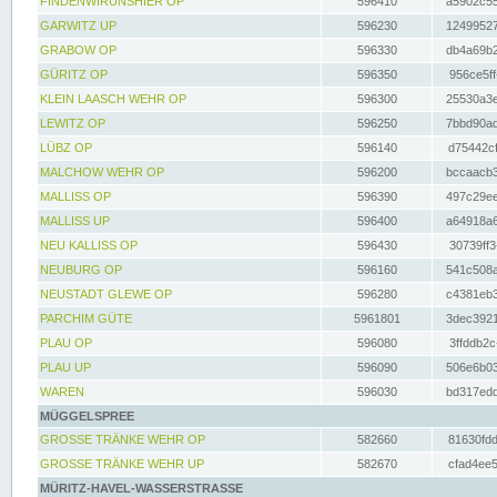
FINDENWIRUNSHIER OP
596410
a5902c55
GARWITZ UP
596230
12499527
GRABOW OP
596330
db4a69b2
GÜRITZ OP
596350
956ce5ff
KLEIN LAASCH WEHR OP
596300
25530a3e
LEWITZ OP
596250
7bbd90ad
LÜBZ OP
596140
d75442cf
MALCHOW WEHR OP
596200
bccaacb3
MALLISS OP
596390
497c29ee
MALLISS UP
596400
a64918a6
NEU KALLISS OP
596430
30739ff3
NEUBURG OP
596160
541c508a
NEUSTADT GLEWE OP
596280
c4381eb3
PARCHIM GÜTE
5961801
3dec3921
PLAU OP
596080
3ffddb2c
PLAU UP
596090
506e6b03
WAREN
596030
bd317edd
MÜGGELSPREE
GROSSE TRÄNKE WEHR OP
582660
81630fdd
GROSSE TRÄNKE WEHR UP
582670
cfad4ee5
MÜRITZ-HAVEL-WASSERSTRASSE