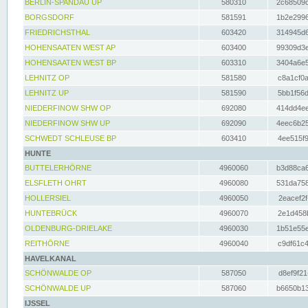
BERLIN-SPANDAU UP
580310
2c68509c
BORGSDORF
581591
1b2e2996
FRIEDRICHSTHAL
603420
314945d6
HOHENSAATEN WEST AP
603400
99309d3e
HOHENSAATEN WEST BP
603310
3404a6e5
LEHNITZ OP
581580
c8a1cf0a
LEHNITZ UP
581590
5bb1f56d
NIEDERFINOW SHW OP
692080
414dd4ee
NIEDERFINOW SHW UP
692090
4eec6b25
SCHWEDT SCHLEUSE BP
603410
4ee515f9
HUNTE
BUTTELERHÖRNE
4960060
b3d88ca6
ELSFLETH OHRT
4960080
531da758
HOLLERSIEL
4960050
2eacef2f
HUNTEBRÜCK
4960070
2e1d458b
OLDENBURG-DRIELAKE
4960030
1b51e55e
REITHÖRNE
4960040
c9df61c4
HAVELKANAL
SCHÖNWALDE OP
587050
d8ef9f21
SCHÖNWALDE UP
587060
b6650b13
IJSSEL