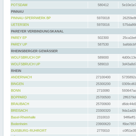
POTSDAM
580412
5e10e1e7
PINNAU
PINNAU-SPERRWERK BP
5970018
26259e8f
UETERSEN
5970016
575da86f
PAREYER VERBINDUNGSKANAL
PAREY EP
502300
25ca1bef
PAREY UP
587530
bafddcbf
RHEINSBERGER GEWÄSSER
WOLFSBRUCH OP
589000
4d00c13e
WOLFSBRUCH UP
589010
3d43a8d7
RHEIN
ANDERNACH
27100400
5735892a
BINGEN
25300200
0309cd61
BONN
2710080
593647aa
BOPPARD
25700500
2ff6379d
BRAUBACH
25700600
d6dc44d1
BREISACH
23300320
9da1ad2b
Basel-Rheinhalle
2310010
94f6eff1
Bodenheim
23900620
f6be7857
DUISBURG-RUHRORT
2770010
c0f51e35