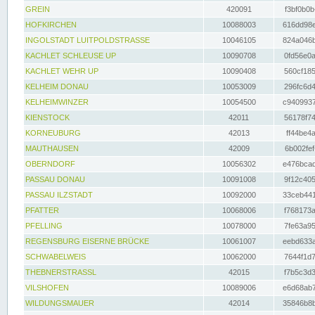
GREIN
420091
f3bf0b0b
HOFKIRCHEN
10088003
616dd98e
INGOLSTADT LUITPOLDSTRASSE
10046105
824a046b
KACHLET SCHLEUSE UP
10090708
0fd56e0a
KACHLET WEHR UP
10090408
560cf185
KELHEIM DONAU
10053009
296fc6d4
KELHEIMWINZER
10054500
c9409937
KIENSTOCK
42011
56178f74
KORNEUBURG
42013
ff44be4a
MAUTHAUSEN
42009
6b002fef
OBERNDORF
10056302
e476bcad
PASSAU DONAU
10091008
9f12c405
PASSAU ILZSTADT
10092000
33ceb441
PFATTER
10068006
f768173a
PFELLING
10078000
7fe63a95
REGENSBURG EISERNE BRÜCKE
10061007
eebd633a
SCHWABELWEIS
10062000
7644f1d7
THEBNERSTRASSL
42015
f7b5c3d3
VILSHOFEN
10089006
e6d68ab7
WILDUNGSMAUER
42014
35846b8b