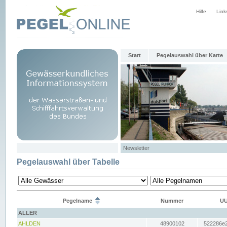
Hilfe
Link
Start
Pegelauswahl über Karte
Newsletter
Pegelauswahl über Tabelle
Pegelname
Nummer
UU
ALLER
AHLDEN
48900102
522286e2