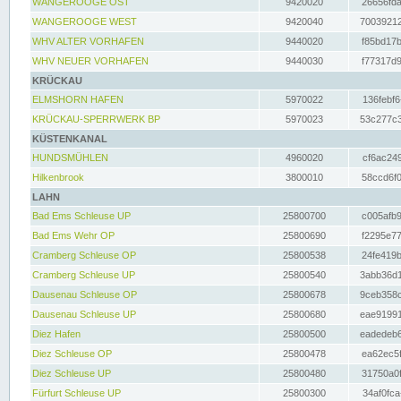
WANGEROOGE OST
9420020
26656fda
WANGEROOGE WEST
9420040
70039212
WHV ALTER VORHAFEN
9440020
f85bd17b
WHV NEUER VORHAFEN
9440030
f77317d9
KRÜCKAU
ELMSHORN HAFEN
5970022
136febf6
KRÜCKAU-SPERRWERK BP
5970023
53c277c3
KÜSTENKANAL
HUNDSMÜHLEN
4960020
cf6ac249
Hilkenbrook
3800010
58ccd6f0
LAHN
Bad Ems Schleuse UP
25800700
c005afb9
Bad Ems Wehr OP
25800690
f2295e77
Cramberg Schleuse OP
25800538
24fe419b
Cramberg Schleuse UP
25800540
3abb36d1
Dausenau Schleuse OP
25800678
9ceb358c
Dausenau Schleuse UP
25800680
eae91991
Diez Hafen
25800500
eadedeb6
Diez Schleuse OP
25800478
ea62ec5f
Diez Schleuse UP
25800480
31750a0f
Fürfurt Schleuse UP
25800300
34af0fca