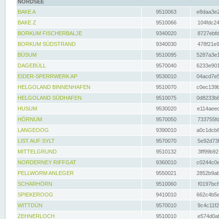
NORDSEE
BAKE A
9510063
e8daa3e2
BAKE Z
9510066
104fdc24
BORKUM FISCHERBALJE
9340020
8727ebfd
BORKUM SÜDSTRAND
9340030
478f21e9
BÜSUM
9510095
5287a3e1
DAGEBÜLL
9570040
6233e901
EIDER-SPERRWERK AP
9530010
04acd7e5
HELGOLAND BINNENHAFEN
9510070
c0ec139b
HELGOLAND SÜDHAFEN
9510075
0d8233b8
HUSUM
9530020
e114aeec
HÖRNUM
9570050
733755fd
LANGEOOG
9390010
a0c1dcb6
LIST AUF SYLT
9570070
5e92d73f
MITTELGRUND
9510132
3ff99b92
NORDERNEY RIFFGAT
9360010
c0244c0e
PELLWORM ANLEGER
9550021
2852b9ab
SCHARHÖRN
9510060
f0197bcf
SPIEKEROOG
9410010
662c4b5e
WITTDÜN
9570010
9c4c11f2
ZEHNERLOCH
9510010
e574d0af