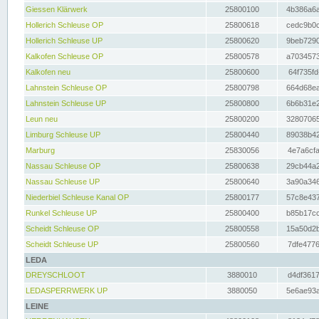
Giessen Klärwerk
25800100
4b386a6a
Hollerich Schleuse OP
25800618
cedc9b0c
Hollerich Schleuse UP
25800620
9beb7290
Kalkofen Schleuse OP
25800578
a7034573
Kalkofen neu
25800600
64f735fd
Lahnstein Schleuse OP
25800798
664d68ea
Lahnstein Schleuse UP
25800800
6b6b31e2
Leun neu
25800200
32807065
Limburg Schleuse UP
25800440
89038b42
Marburg
25830056
4e7a6cfa
Nassau Schleuse OP
25800638
29cb44a2
Nassau Schleuse UP
25800640
3a90a346
Niederbiel Schleuse Kanal OP
25800177
57c8e437
Runkel Schleuse UP
25800400
b85b17cc
Scheidt Schleuse OP
25800558
15a50d2b
Scheidt Schleuse UP
25800560
7dfe4776
LEDA
DREYSCHLOOT
3880010
d4df3617
LEDASPERRWERK UP
3880050
5e6ae93a
LEINE