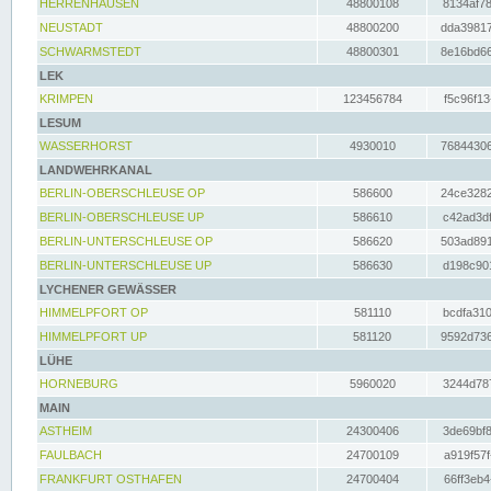
HERRENHAUSEN
48800108
8134af78
NEUSTADT
48800200
dda39817
SCHWARMSTEDT
48800301
8e16bd66
LEK
KRIMPEN
123456784
f5c96f13
LESUM
WASSERHORST
4930010
76844306
LANDWEHRKANAL
BERLIN-OBERSCHLEUSE OP
586600
24ce3282
BERLIN-OBERSCHLEUSE UP
586610
c42ad3df
BERLIN-UNTERSCHLEUSE OP
586620
503ad891
BERLIN-UNTERSCHLEUSE UP
586630
d198c901
LYCHENER GEWÄSSER
HIMMELPFORT OP
581110
bcdfa310
HIMMELPFORT UP
581120
9592d736
LÜHE
HORNEBURG
5960020
3244d787
MAIN
ASTHEIM
24300406
3de69bf8
FAULBACH
24700109
a919f57f
FRANKFURT OSTHAFEN
24700404
66ff3eb4