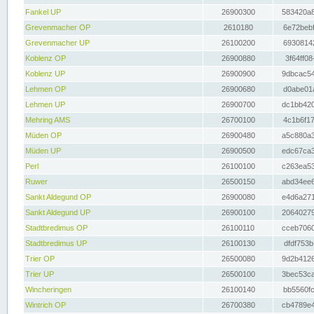
Fankel UP
26900300
583420a8
Grevenmacher OP
2610180
6e72bebf
Grevenmacher UP
26100200
69308142
Koblenz OP
26900880
3f64ff08
Koblenz UP
26900900
9dbcac54
Lehmen OP
26900680
d0abe01a
Lehmen UP
26900700
dc1bb420
Mehring AMS
26700100
4c1b6f17
Müden OP
26900480
a5c880a3
Müden UP
26900500
edc67ca3
Perl
26100100
c263ea53
Ruwer
26500150
abd34ee6
Sankt Aldegund OP
26900080
e4d6a271
Sankt Aldegund UP
26900100
20640279
Stadtbredimus OP
26100110
cceb7060
Stadtbredimus UP
26100130
dfdf753b
Trier OP
26500080
9d2b4126
Trier UP
26500100
3bec53ca
Wincheringen
26100140
bb5560fc
Wintrich OP
26700380
cb4789e4