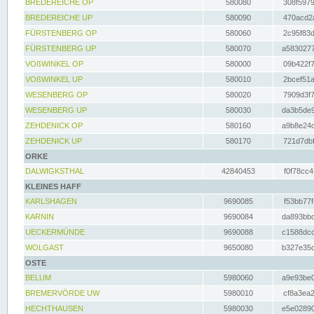
BREDEREICHE OP
580080
308f5979
BREDEREICHE UP
580090
470acd2a
FÜRSTENBERG OP
580060
2c95f83d
FÜRSTENBERG UP
580070
a5830277
VOßWINKEL OP
580000
09b422f7
VOßWINKEL UP
580010
2bcef51a
WESENBERG OP
580020
7909d3f7
WESENBERG UP
580030
da3b5de9
ZEHDENICK OP
580160
a9b8e24c
ZEHDENICK UP
580170
721d7dbf
ORKE
DALWIGKSTHAL
42840453
f0f78cc4
KLEINES HAFF
KARLSHAGEN
9690085
f53bb77f
KARNIN
9690084
da893bbd
UECKERMÜNDE
9690088
c1588dcc
WOLGAST
9650080
b327e35c
OSTE
BELUM
5980060
a9e93be0
BREMERVÖRDE UW
5980010
cf8a3ea2
HECHTHAUSEN
5980030
e5e02890