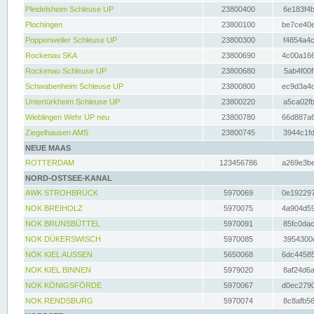
Pleidelsheim Schleuse UP
23800400
6e183f4b
Plochingen
23800100
be7ce40e
Poppenweiler Schleuse UP
23800300
f4854a4c
Rockenau SKA
23800690
4c00a166
Rockenau Schleuse UP
23800680
5ab4f00f
Schwabenheim Schleuse UP
23800800
ec9d3a4d
Untertürkheim Schleuse UP
23800220
a5ca02fb
Wieblingen Wehr UP neu
23800780
66d887a6
Ziegelhausen AMS
23800745
3944c1fd
NEUE MAAS
ROTTERDAM
123456786
a269e3be
NORD-OSTSEE-KANAL
AWK STROHBRÜCK
5970069
0e192297
NOK BREIHOLZ
5970075
4a904d59
NOK BRUNSBÜTTEL
5970091
85fc0dac
NOK DÜKERSWISCH
5970085
3954300d
NOK KIEL AUSSEN
5650068
6dc44585
NOK KIEL BINNEN
5979020
8af24d6a
NOK KÖNIGSFÖRDE
5970067
d0ec2790
NOK RENDSBURG
5970074
8c8afb56