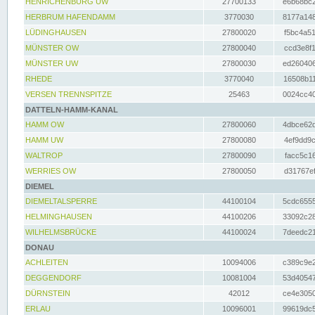
HENRICHENBURG UW
27700133
e6b68bc2
HERBRUM HAFENDAMM
3770030
8177a148
LÜDINGHAUSEN
27800020
f5bc4a51
MÜNSTER OW
27800040
ccd3e8f1
MÜNSTER UW
27800030
ed260406
RHEDE
3770040
16508b11
VERSEN TRENNSPITZE
25463
0024cc40
DATTELN-HAMM-KANAL
HAMM OW
27800060
4dbce62d
HAMM UW
27800080
4ef9dd9c
WALTROP
27800090
facc5c16
WERRIES OW
27800050
d31767ef
DIEMEL
DIEMELTALSPERRE
44100104
5cdc6555
HELMINGHAUSEN
44100206
33092c28
WILHELMSBRÜCKE
44100024
7deedc21
DONAU
ACHLEITEN
10094006
c389c9e2
DEGGENDORF
10081004
53d40547
DÜRNSTEIN
42012
ce4e3050
ERLAU
10096001
99619dc5