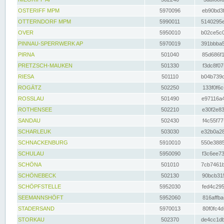
OSTERIFF MPM
5970096
eb90bd3f
OTTERNDORF MPM
5990011
5140295e
OVER
5950010
b02ce5c0
PINNAU-SPERRWERK AP
5970019
391bbba5
PIRNA
501040
85d686f1
PRETZSCH-MAUKEN
501330
f3dc8f07
RIESA
501110
b04b739d
ROGÄTZ
502250
133f0f6c
ROSSLAU
501490
e97116a4
ROTHENSEE
502210
e30f2e83
SANDAU
502430
f4c55f77
SCHARLEUK
503030
e32b0a28
SCHNACKENBURG
5910010
550e3885
SCHULAU
5950090
f3c6ee73
SCHÖNA
501010
7cb7461b
SCHÖNEBECK
502130
90bcb315
SCHÖPFSTELLE
5952030
fed4c295
SEEMANNSHÖFT
5952060
816affba
STADERSAND
5970013
80f0fc4d
STORKAU
502370
de4cc1db