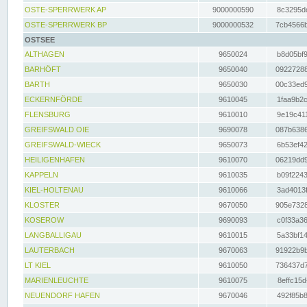
OSTE-SPERRWERK AP
9000000590
8c3295dc
OSTE-SPERRWERK BP
9000000532
7cb4566b
OSTSEE
ALTHAGEN
9650024
b8d05bf9
BARHÖFT
9650040
09227288
BARTH
9650030
00c33ed9
ECKERNFÖRDE
9610045
1faa9b2c
FLENSBURG
9610010
9e19c411
GREIFSWALD OIE
9690078
087b6386
GREIFSWALD-WIECK
9650073
6b53ef42
HEILIGENHAFEN
9610070
06219dd9
KAPPELN
9610035
b09f2243
KIEL-HOLTENAU
9610066
3ad4013f
KLOSTER
9670050
905e7328
KOSEROW
9690093
c0f33a36
LANGBALLIGAU
9610015
5a33bf14
LAUTERBACH
9670063
91922b9b
LT KIEL
9610050
736437d7
MARIENLEUCHTE
9610075
8effc15d
NEUENDORF HAFEN
9670046
492f85b8