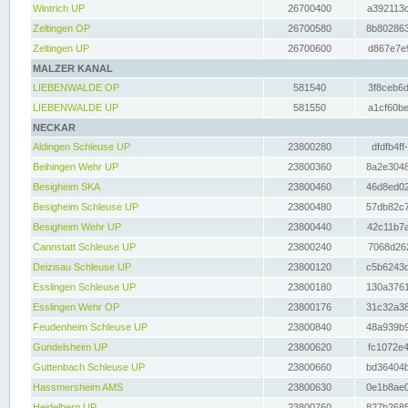
Wintrich UP
26700400
a392113c
Zeltingen OP
26700580
8b802863
Zeltingen UP
26700600
d867e7e9
MALZER KANAL
LIEBENWALDE OP
581540
3f8ceb6d
LIEBENWALDE UP
581550
a1cf60be
NECKAR
Aldingen Schleuse UP
23800280
dfdfb4ff
Beihingen Wehr UP
23800360
8a2e3048
Besigheim SKA
23800460
46d8ed02
Besigheim Schleuse UP
23800480
57db82c7
Besigheim Wehr UP
23800440
42c11b7a
Cannstatt Schleuse UP
23800240
7068d262
Deizisau Schleuse UP
23800120
c5b6243d
Esslingen Schleuse UP
23800180
130a3761
Esslingen Wehr OP
23800176
31c32a38
Feudenheim Schleuse UP
23800840
48a939b9
Gundelsheim UP
23800620
fc1072e4
Guttenbach Schleuse UP
23800660
bd36404b
Hassmersheim AMS
23800630
0e1b8ae0
Heidelberg UP
23800760
827b2685