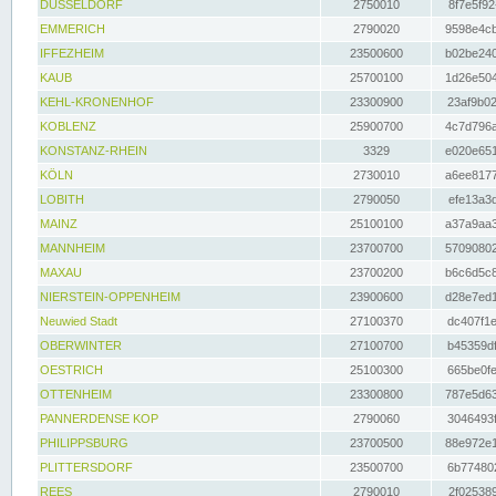
DÜSSELDORF
2750010
8f7e5f92
EMMERICH
2790020
9598e4cb
IFFEZHEIM
23500600
b02be240
KAUB
25700100
1d26e504
KEHL-KRONENHOF
23300900
23af9b02
KOBLENZ
25900700
4c7d796a
KONSTANZ-RHEIN
3329
e020e651
KÖLN
2730010
a6ee8177
LOBITH
2790050
efe13a3d
MAINZ
25100100
a37a9aa3
MANNHEIM
23700700
57090802
MAXAU
23700200
b6c6d5c8
NIERSTEIN-OPPENHEIM
23900600
d28e7ed1
Neuwied Stadt
27100370
dc407f1e
OBERWINTER
27100700
b45359df
OESTRICH
25100300
665be0fe
OTTENHEIM
23300800
787e5d63
PANNERDENSE KOP
2790060
3046493f
PHILIPPSBURG
23700500
88e972e1
PLITTERSDORF
23500700
6b774802
REES
2790010
2f025389