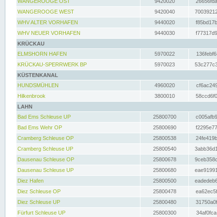
WANGEROOGE OST
9420020
26656fda
WANGEROOGE WEST
9420040
70039212
WHV ALTER VORHAFEN
9440020
f85bd17b
WHV NEUER VORHAFEN
9440030
f77317d9
KRÜCKAU
ELMSHORN HAFEN
5970022
136febf6
KRÜCKAU-SPERRWERK BP
5970023
53c277c3
KÜSTENKANAL
HUNDSMÜHLEN
4960020
cf6ac249
Hilkenbrook
3800010
58ccd6f0
LAHN
Bad Ems Schleuse UP
25800700
c005afb9
Bad Ems Wehr OP
25800690
f2295e77
Cramberg Schleuse OP
25800538
24fe419b
Cramberg Schleuse UP
25800540
3abb36d1
Dausenau Schleuse OP
25800678
9ceb358c
Dausenau Schleuse UP
25800680
eae91991
Diez Hafen
25800500
eadedeb6
Diez Schleuse OP
25800478
ea62ec5f
Diez Schleuse UP
25800480
31750a0f
Fürfurt Schleuse UP
25800300
34af0fca