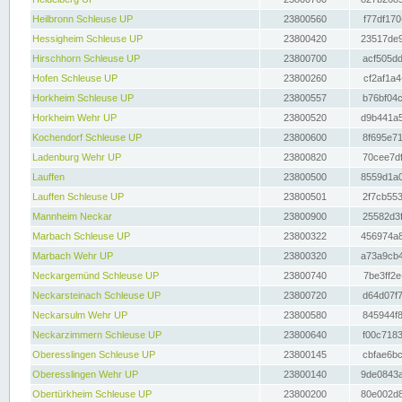
Heilbronn Schleuse UP
23800560
f77df170
Hessigheim Schleuse UP
23800420
23517de9
Hirschhorn Schleuse UP
23800700
acf505dd
Hofen Schleuse UP
23800260
cf2af1a4
Horkheim Schleuse UP
23800557
b76bf04c
Horkheim Wehr UP
23800520
d9b441a5
Kochendorf Schleuse UP
23800600
8f695e71
Ladenburg Wehr UP
23800820
70cee7df
Lauffen
23800500
8559d1a0
Lauffen Schleuse UP
23800501
2f7cb553
Mannheim Neckar
23800900
25582d3f
Marbach Schleuse UP
23800322
456974a8
Marbach Wehr UP
23800320
a73a9cb4
Neckargemünd Schleuse UP
23800740
7be3ff2e
Neckarsteinach Schleuse UP
23800720
d64d07f7
Neckarsulm Wehr UP
23800580
845944f8
Neckarzimmern Schleuse UP
23800640
f00c7183
Oberesslingen Schleuse UP
23800145
cbfae6bc
Oberesslingen Wehr UP
23800140
9de0843a
Obertürkheim Schleuse UP
23800200
80e002d8