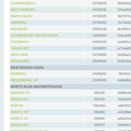
KLEINHEUBACH
24700200
355b02d2
KROTZENBURG
24700335
27eed51b
MAINFLINGEN
24700325
4627475d
OBERNAU
24700302
3c7cfb10
RAUNHEIM
24900108
db1684c1
SCHWEINFURT NEUER HAFEN
24300304
42ecae60
STEINBACH
24500100
1ed983c3
TRUNSTADT
24300202
a77aad00
WERTHEIM
24709089
0e065a22
WÜRZBURG
24300600
915d76e1
MAIN-DONAU-KANAL
BAMBERG
24300042
ff02f181
RIEDENBURG_UP
13409200
4a69e82e
MÜRITZ-ELDE-WASSERSTRASSE
BARKOW OP
596100
06d86c6b
BOBZIN OP
596120
faefa284
BUROW
5961601
a68cf527
DÖMITZ OP
596450
ec8188ee
DÖMITZ UP
596460
ad3a51da
ELDENA OP
596370
0fab94c7