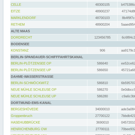
CELLE
48300105
b475386c
EITZE
48900237
47174d8f
MARKLENDORF
48700103
8b4f9f7c
RETHEM
48900204
5aaed954
ALTE MAAS
DORDRECHT
123456785
6c6f84c2
BODENSEE
KONSTANZ
906
aa9179c1
BERLIN-SPANDAUER-SCHIFFFAHRTSKANAL
BERLIN-PLÖTZENSEE OP
586640
ee52ce62
BERLIN-PLÖTZENSEE UP
586650
45721a68
DAHME-WASSERSTRASSE
BERLIN-SCHMÖCKWITZ
586810
6b595707
NEUE MÜHLE SCHLEUSE OP
586270
0e0dbcc9
NEUE MÜHLE SCHLEUSE UP
586280
c9a6c3bf
DORTMUND-EMS-KANAL
BERGESHÖVEDE
34000010
ade3a084
Groppenbruch
27700122
7bbdb421
HASEHUBBRÜCKE
3690010
04572010
HENRICHENBURG OW
27700111
70bee932