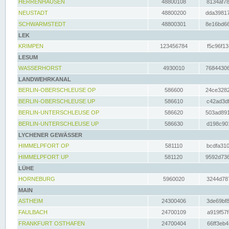
HERRENHAUSEN
48800108
8134af78
NEUSTADT
48800200
dda39817
SCHWARMSTEDT
48800301
8e16bd66
LEK
KRIMPEN
123456784
f5c96f13
LESUM
WASSERHORST
4930010
76844306
LANDWEHRKANAL
BERLIN-OBERSCHLEUSE OP
586600
24ce3282
BERLIN-OBERSCHLEUSE UP
586610
c42ad3df
BERLIN-UNTERSCHLEUSE OP
586620
503ad891
BERLIN-UNTERSCHLEUSE UP
586630
d198c901
LYCHENER GEWÄSSER
HIMMELPFORT OP
581110
bcdfa310
HIMMELPFORT UP
581120
9592d736
LÜHE
HORNEBURG
5960020
3244d787
MAIN
ASTHEIM
24300406
3de69bf8
FAULBACH
24700109
a919f57f
FRANKFURT OSTHAFEN
24700404
66ff3eb4