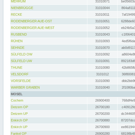
MEHRUM
31010071
be05603a
NIENBRÜGGE
31010044
864a8111
RECKE
31010011
7af19499
RODENBERGER AUE-OST
31010051
6288de60
RODENBERGER AUE-WEST
31010052
eb24b5a3
RUSBEND
31010043
c1f06401
RÜHEN
31010093
4ed5f6da
SEHNDE
31010070
ab0d9117
SÜLFELD OW
31010092
a8604e8f
SÜLFELD UW
31010091
892183d6
THUNE
31010080
42b865fb
VELSDORF
3101012
36f80081
VORSFELDE
31010090
dbb2bb9f
WARBER GRABEN
31010040
2f1080ba
MOSEL
Cochem
26900400
768df4e9
Detzem OP
26700180
c40912fd
Detzem UP
26700200
dc344605
Enkirch OP
26700880
87207dcd
Enkirch UP
26700900
ee861944
Fankel OP
26900280
68198b48