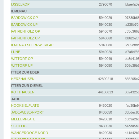
IJSSELKOP
2790070
bbaefa8e
ILMENAU
BARDOWICK OP
5940029
07830b68
BARDOWICK UP
5940030
a238b70f
FAHRENHOLZ OP
5940070
c33c3667
FAHRENHOLZ UP
5940060
bb62b28f
ILMENAU SPERRWERK AP
5940080
6b05e8dc
LÜNE
5940020
d7a8df36
WITTORF OP
5940049
eb3d4195
WITTORF UP
5940050
308c39b6
ITTER ZUR EDER
HERZHAUSEN
42800218
855205e7
ITTER ZUR DIEMEL
KOTTHAUSEN
44100013
36243256
JADE
HOOKSIELPLATE
9430020
fac30fe9
JADE-WESER-PORT
9430050
33bdec83
MELLUMPLATE
9420010
c8b9a2b6
SCHILLIG
9430030
b1cda5a0
WANGEROOGE NORD
9420030
c41d42b1