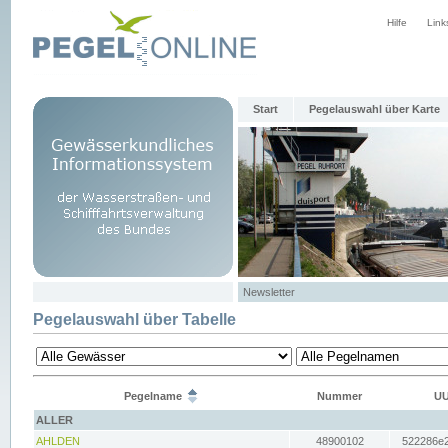
Hilfe
Link
Start
Pegelauswahl über Karte
Newsletter
Pegelauswahl über Tabelle
Pegelname
Nummer
UU
ALLER
AHLDEN
48900102
522286e2