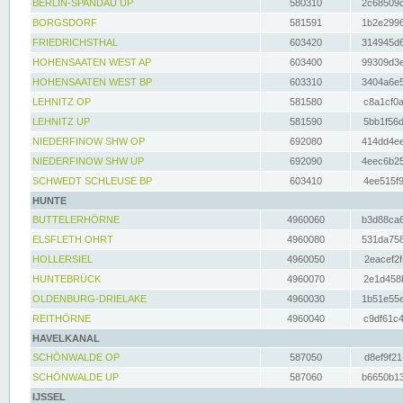
BERLIN-SPANDAU UP
580310
2c68509c
BORGSDORF
581591
1b2e2996
FRIEDRICHSTHAL
603420
314945d6
HOHENSAATEN WEST AP
603400
99309d3e
HOHENSAATEN WEST BP
603310
3404a6e5
LEHNITZ OP
581580
c8a1cf0a
LEHNITZ UP
581590
5bb1f56d
NIEDERFINOW SHW OP
692080
414dd4ee
NIEDERFINOW SHW UP
692090
4eec6b25
SCHWEDT SCHLEUSE BP
603410
4ee515f9
HUNTE
BUTTELERHÖRNE
4960060
b3d88ca6
ELSFLETH OHRT
4960080
531da758
HOLLERSIEL
4960050
2eacef2f
HUNTEBRÜCK
4960070
2e1d458b
OLDENBURG-DRIELAKE
4960030
1b51e55e
REITHÖRNE
4960040
c9df61c4
HAVELKANAL
SCHÖNWALDE OP
587050
d8ef9f21
SCHÖNWALDE UP
587060
b6650b13
IJSSEL