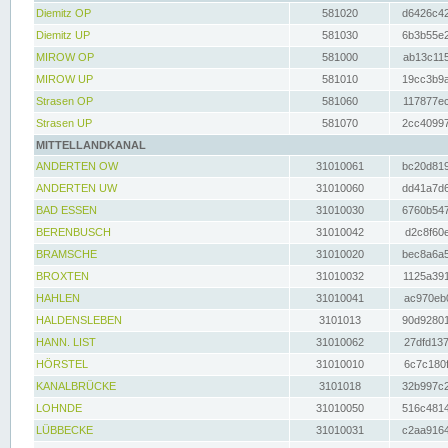
Diemitz OP
581020
d6426c42
Diemitz UP
581030
6b3b55e2
MIROW OP
581000
ab13c115
MIROW UP
581010
19cc3b9a
Strasen OP
581060
117877ec
Strasen UP
581070
2cc40997
MITTELLANDKANAL
ANDERTEN OW
31010061
bc20d819
ANDERTEN UW
31010060
dd41a7d6
BAD ESSEN
31010030
6760b547
BERENBUSCH
31010042
d2c8f60e
BRAMSCHE
31010020
bec8a6a5
BROXTEN
31010032
1125a391
HAHLEN
31010041
ac970eb0
HALDENSLEBEN
3101013
90d92801
HANN. LIST
31010062
27dfd137
HÖRSTEL
31010010
6c7c180f
KANALBRÜCKE
3101018
32b997c2
LOHNDE
31010050
516c4814
LÜBBECKE
31010031
c2aa9164