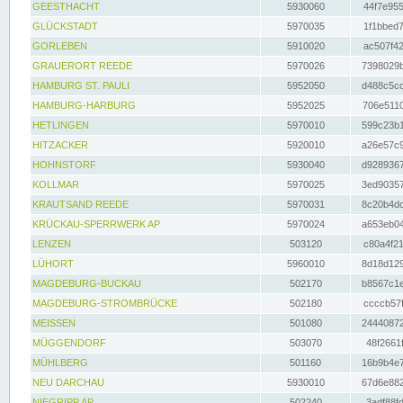
GEESTHACHT
5930060
44f7e955
GLÜCKSTADT
5970035
1f1bbed7
GORLEBEN
5910020
ac507f42
GRAUERORT REEDE
5970026
7398029b
HAMBURG ST. PAULI
5952050
d488c5cc
HAMBURG-HARBURG
5952025
706e5110
HETLINGEN
5970010
599c23b1
HITZACKER
5920010
a26e57c9
HOHNSTORF
5930040
d9289367
KOLLMAR
5970025
3ed90357
KRAUTSAND REEDE
5970031
8c20b4dc
KRÜCKAU-SPERRWERK AP
5970024
a653eb04
LENZEN
503120
c80a4f21
LÜHORT
5960010
8d18d129
MAGDEBURG-BUCKAU
502170
b8567c1e
MAGDEBURG-STROMBRÜCKE
502180
ccccb57f
MEISSEN
501080
24440872
MÜGGENDORF
503070
48f2661f
MÜHLBERG
501160
16b9b4e7
NEU DARCHAU
5930010
67d6e882
NIEGRIPP AP
502240
3adf88fd