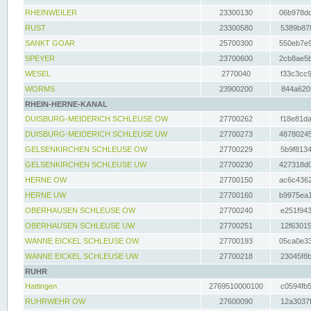
RHEINWEILER
23300130
06b978dd
RUST
23300580
5389b878
SANKT GOAR
25700300
550eb7e9
SPEYER
23700600
2cb8ae5b
WESEL
2770040
f33c3cc9
WORMS
23900200
844a620f
RHEIN-HERNE-KANAL
DUISBURG-MEIDERICH SCHLEUSE OW
27700262
f18e81da
DUISBURG-MEIDERICH SCHLEUSE UW
27700273
48780245
GELSENKIRCHEN SCHLEUSE OW
27700229
5b9f8134
GELSENKIRCHEN SCHLEUSE UW
27700230
427318d0
HERNE OW
27700150
ac6c4362
HERNE UW
27700160
b9975ea1
OBERHAUSEN SCHLEUSE OW
27700240
e251f943
OBERHAUSEN SCHLEUSE UW
27700251
12f63015
WANNE EICKEL SCHLEUSE OW
27700193
05ca0e33
WANNE EICKEL SCHLEUSE UW
27700218
23045f8b
RUHR
Hattingen
2769510000100
c0594fb5
RUHRWEHR OW
27600090
12a3037f