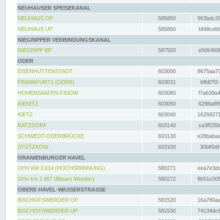
NEUHAUSER SPEISEKANAL
NEUHAUS OP
585850
963bdc26
NEUHAUS UP
585860
bf48cefd
NIEGRIPPER VERBINDUNGSKANAL
NIEGRIPP BP
587500
e506460f
ODER
EISENHÜTTENSTADT
603000
8675aa70
FRANKFURT1 (ODER)
603031
bffdf7f2
HOHENSAATEN-FINOW
603080
f7a639a4
KIENITZ
603050
6298a8f9
KIETZ
603040
16258271
RATZDORF
603140
ca3f535b
SCHWEDT-ODERBRÜCKE
603130
e28babaa
STÜTZKOW
603100
30bff0df
ORANIENBURGER HAVEL
OHV KM 3.014 (HOCHSPANNUNG)
580271
eea7e3dc
OHv km 1.467 (Blaues Wunder)
580272
8b51c505
OBERE HAVEL-WASSERSTRASSE
BISCHOFSWERDER OP
581520
16a780aa
BISCHOFSWERDER UP
581530
74134dc6