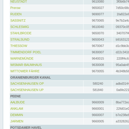
NEUSTADT
9610080
3f0b6b74
Prerow
9650027
7d50c68c
RUDEN
9690077
1fa822e6
SASSNITZ
9670065
9e7b2a4d
SCHLESWIG
9610040
09370c05
STAHLBRODE
9650070
340707f4
STRALSUND
9650043
b9163121
THIESSOW
9670067
d1c9bb3c
TIMMENDORF POEL
9630007
d22c341b
WARNEMÜNDE
9640015
220ff4c6
WISMAR-BAUMHAUS
9630008
95a0ab45
WITTOWER FÄHRE
9670055
4b348b56
ORANIENBURGER KANAL
SACHSENHAUSEN OP
580240
adbd3144
SACHSENHAUSEN UP
581840
0a6fe221
PEENE
AALBUDE
9660009
8ba772ed
ANKLAM
9660001
22fd01e0
DEMMIN
9660007
b7e238e8
JARMEN
9660005
a3328262
POTSDAMER HAVEL