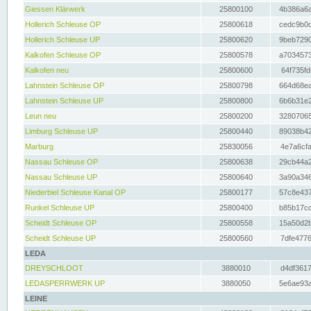
Giessen Klärwerk
25800100
4b386a6a
Hollerich Schleuse OP
25800618
cedc9b0c
Hollerich Schleuse UP
25800620
9beb7290
Kalkofen Schleuse OP
25800578
a7034573
Kalkofen neu
25800600
64f735fd
Lahnstein Schleuse OP
25800798
664d68ea
Lahnstein Schleuse UP
25800800
6b6b31e2
Leun neu
25800200
32807065
Limburg Schleuse UP
25800440
89038b42
Marburg
25830056
4e7a6cfa
Nassau Schleuse OP
25800638
29cb44a2
Nassau Schleuse UP
25800640
3a90a346
Niederbiel Schleuse Kanal OP
25800177
57c8e437
Runkel Schleuse UP
25800400
b85b17cc
Scheidt Schleuse OP
25800558
15a50d2b
Scheidt Schleuse UP
25800560
7dfe4776
LEDA
DREYSCHLOOT
3880010
d4df3617
LEDASPERRWERK UP
3880050
5e6ae93a
LEINE