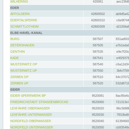
WILHERING
420061
aec23fd6
EDER
AFFOLDERN
42800502
ab9d5a42
EDERTALSPERRE
42800310
c6e9f744
SCHMITTLOTHEIM
42800309
d2155fa6
ELBE-HAVEL-KANAL
BURG
587507
831ad501
DETERSHAGEN
587505
a7b1eda9
GENTHIN
587535
e9e7f20c
KADE
587541
e4f29379
WUSTERWITZ OP
587540
c6a12d34
WUSTERWITZ UP
587550
3bfcf759
ZERBEN OP
587510
64c37072
ZERBEN UP
587520
532d8718
EIDER
EIDER-SPERRWERK BP
9520081
8ac85e6c
FRIEDRICHSTADT STRASSENBRÜCKE
9520060
721313e7
LEXFÄHRE OBERWASSER
9520020
86c5688f
LEXFÄHRE UNTERWASSER
9520030
7f01fbd8
NORDFELD OBERWASSER
9520040
61394669
NORDFELD UNTERWASSER
9520050
cb93548e