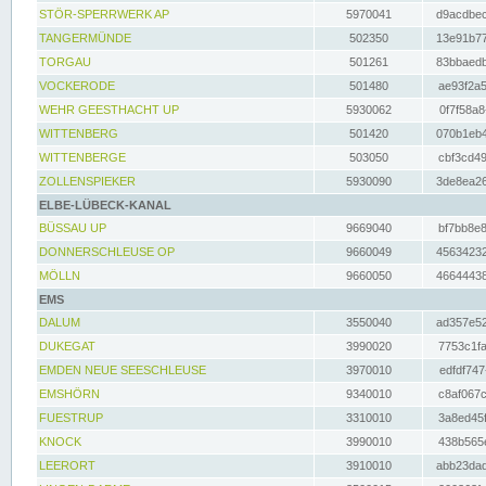
STÖR-SPERRWERK AP
5970041
d9acdbec
TANGERMÜNDE
502350
13e91b77
TORGAU
501261
83bbaedb
VOCKERODE
501480
ae93f2a5
WEHR GEESTHACHT UP
5930062
0f7f58a8
WITTENBERG
501420
070b1eb4
WITTENBERGE
503050
cbf3cd49
ZOLLENSPIEKER
5930090
3de8ea26
ELBE-LÜBECK-KANAL
BÜSSAU UP
9669040
bf7bb8e8
DONNERSCHLEUSE OP
9660049
45634232
MÖLLN
9660050
46644438
EMS
DALUM
3550040
ad357e52
DUKEGAT
3990020
7753c1fa
EMDEN NEUE SEESCHLEUSE
3970010
edfdf747
EMSHÖRN
9340010
c8af067c
FUESTRUP
3310010
3a8ed45f
KNOCK
3990010
438b565e
LEERORT
3910010
abb23dad