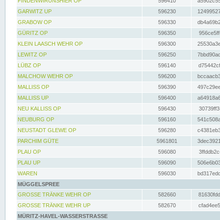
FINDENWIRUNSHIER OP
596410
a5902c55
GARWITZ UP
596230
12499527
GRABOW OP
596330
db4a69b2
GÜRITZ OP
596350
956ce5ff
KLEIN LAASCH WEHR OP
596300
25530a3e
LEWITZ OP
596250
7bbd90ad
LÜBZ OP
596140
d75442cf
MALCHOW WEHR OP
596200
bccaacb3
MALLISS OP
596390
497c29ee
MALLISS UP
596400
a64918a6
NEU KALLISS OP
596430
30739ff3
NEUBURG OP
596160
541c508a
NEUSTADT GLEWE OP
596280
c4381eb3
PARCHIM GÜTE
5961801
3dec3921
PLAU OP
596080
3ffddb2c
PLAU UP
596090
506e6b03
WAREN
596030
bd317edd
MÜGGELSPREE
GROSSE TRÄNKE WEHR OP
582660
81630fdd
GROSSE TRÄNKE WEHR UP
582670
cfad4ee5
MÜRITZ-HAVEL-WASSERSTRASSE