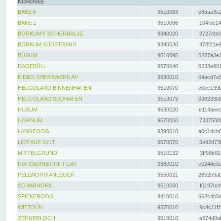
NORDSEE
BAKE A
9510063
e8daa3e2
BAKE Z
9510066
104fdc24
BORKUM FISCHERBALJE
9340020
8727ebfd
BORKUM SÜDSTRAND
9340030
478f21e9
BÜSUM
9510095
5287a3e1
DAGEBÜLL
9570040
6233e901
EIDER-SPERRWERK AP
9530010
04acd7e5
HELGOLAND BINNENHAFEN
9510070
c0ec139b
HELGOLAND SÜDHAFEN
9510075
0d8233b8
HUSUM
9530020
e114aeec
HÖRNUM
9570050
733755fd
LANGEOOG
9390010
a0c1dcb6
LIST AUF SYLT
9570070
5e92d73f
MITTELGRUND
9510132
3ff99b92
NORDERNEY RIFFGAT
9360010
c0244c0e
PELLWORM ANLEGER
9550021
2852b9ab
SCHARHÖRN
9510060
f0197bcf
SPIEKEROOG
9410010
662c4b5e
WITTDÜN
9570010
9c4c11f2
ZEHNERLOCH
9510010
e574d0af