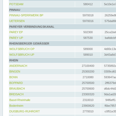
POTSDAM
580412
5e10e1e7
PINNAU
PINNAU-SPERRWERK BP
5970018
26259e8f
UETERSEN
5970016
575da86f
PAREYER VERBINDUNGSKANAL
PAREY EP
502300
25ca1bef
PAREY UP
587530
bafddcbf
RHEINSBERGER GEWÄSSER
WOLFSBRUCH OP
589000
4d00c13e
WOLFSBRUCH UP
589010
3d43a8d7
RHEIN
ANDERNACH
27100400
5735892a
BINGEN
25300200
0309cd61
BONN
2710080
593647aa
BOPPARD
25700500
2ff6379d
BRAUBACH
25700600
d6dc44d1
BREISACH
23300320
9da1ad2b
Basel-Rheinhalle
2310010
94f6eff1
Bodenheim
23900620
f6be7857
DUISBURG-RUHRORT
2770010
c0f51e35