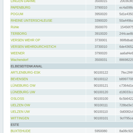
LINGEN-DARME
3500015
200363fc
PAPENBURG
3790010
ec4a598d
POGUM
3950020
5d1e4350
RHEINE UNTERSCHLEUSE
3390020
50a449ba
Rühle
3500070
15456f75
TERBORG
3910020
244cae8b
VERSEN WEHR OP
3730001
86f8dbab
VERSEN WEHRDURCHSTICH
3730010
6de43652
WEENER
3790020
aa6af4e6
Wachendorf
3500031
88698229
ELBESEITENKANAL
ARTLENBURG-ESK
90100122
7fec2f4f
BEVENSEN
90100112
b8997708
LÜNEBURG OW
90100121
c7364d1e
LÜNEBURG UW
90100120
d18033cd
OSLOSS
90100100
6c5b6422
UELZEN OW
90100111
728bd3e3
UELZEN UW
90100110
0d0082cf
WITTINGEN
90100101
9cf795ce
ESTE
BUXTEHUDE
5950080
8a08c920