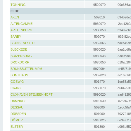
TÖNNING
9520070
00e386ac
ELBE
AKEN
502010
094b96e5
ALTENGAMME
5930070
2ee12b9a
ARTLENBURG
5930050
b3492c68
BARBY
502070
939f82ec
BLANKENESE UF
5952065
bacb459b
BLECKEDE
5930020
6aa1cd8e
BOIZENBURG
5930033
33e0bce0
BROKDORF
5970050
610ab204
BRUNSBÜTTEL MPM
5970094
d4f5f719
BUNTHAUS
5952020
ae1b91d0
COSWIG
501470
1ce53a59
CRANZ
5950070
e6b42536
CUXHAVEN STEUBENHÖFT
5990020
aad49293
DAMNATZ
5910030
c233674f
DESSAU
502000
1edc5fa4
DRESDEN
501060
70272185
DÖMITZ
5910025
6e3ea719
ELSTER
501390
c093b557