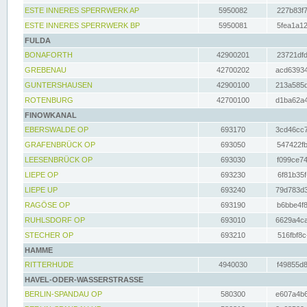
ESTE INNERES SPERRWERK AP
5950082
227b83f7
ESTE INNERES SPERRWERK BP
5950081
5fea1a12
FULDA
BONAFORTH
42900201
23721dfd
GREBENAU
42700202
acd63934
GUNTERSHAUSEN
42900100
213a585d
ROTENBURG
42700100
d1ba62a4
FINOWKANAL
EBERSWALDE OP
693170
3cd46cc7
GRAFENBRÜCK OP
693050
547422fb
LEESENBRÜCK OP
693030
f099ce74
LIEPE OP
693230
6f81b35f
LIEPE UP
693240
79d783d3
RAGÖSE OP
693190
b6bbe4f8
RUHLSDORF OP
693010
6629a4ca
STECHER OP
693210
516fbf8c
HAMME
RITTERHUDE
4940030
f49855d8
HAVEL-ODER-WASSERSTRASSE
BERLIN-SPANDAU OP
580300
e607a4b6