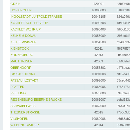
GREIN
420091
f3bf0b0b
HOFKIRCHEN
10088003
616dd98e
INGOLSTADT LUITPOLDSTRASSE
10046105
824a046b
KACHLET SCHLEUSE UP
10090708
0fd56e0a
KACHLET WEHR UP
10090408
560cf185
KELHEIM DONAU
10053009
296fc6d4
KELHEIMWINZER
10054500
c9409937
KIENSTOCK
42011
56178f74
KORNEUBURG
42013
ff44be4a
MAUTHAUSEN
42009
6b002fef
OBERNDORF
10056302
e476bcad
PASSAU DONAU
10091008
9f12c405
PASSAU ILZSTADT
10092000
33ceb441
PFATTER
10068006
f768173a
PFELLING
10078000
7fe63a95
REGENSBURG EISERNE BRÜCKE
10061007
eebd633a
SCHWABELWEIS
10062000
7644f1d7
THEBNERSTRASSL
42015
f7b5c3d3
VILSHOFEN
10089006
e6d68ab7
WILDUNGSMAUER
42014
35846b8b