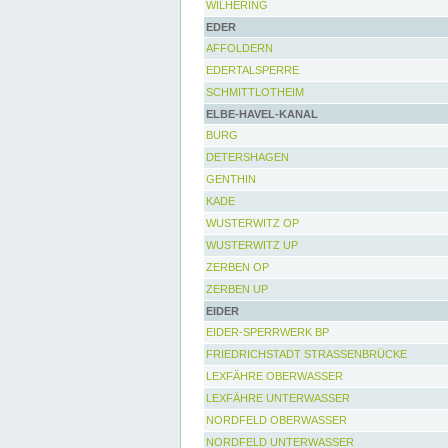
WILHERING
EDER
AFFOLDERN
EDERTALSPERRE
SCHMITTLOTHEIM
ELBE-HAVEL-KANAL
BURG
DETERSHAGEN
GENTHIN
KADE
WUSTERWITZ OP
WUSTERWITZ UP
ZERBEN OP
ZERBEN UP
EIDER
EIDER-SPERRWERK BP
FRIEDRICHSTADT STRASSENBRÜCKE
LEXFÄHRE OBERWASSER
LEXFÄHRE UNTERWASSER
NORDFELD OBERWASSER
NORDFELD UNTERWASSER