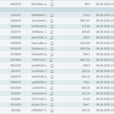
9520070
00e386ac-e...
99.8
08.08.2026 13
502010
094b96e5-c...
274.8
08.08.2026 13
5930070
2ee12b9a-f...
588.787
08.08.2026 13
5930050
b3492c68-8...
573.86
08.08.2026 13
502070
939f82ec-1...
294.82
08.08.2026 13
5952065
bacb459b-0...
635.0
08.08.2026 13
5930020
6aa1cd8e-e...
549.633
08.08.2026 13
5930033
33e0bce0-1...
558.534
08.08.2026 13
5970050
610ab204-d...
684.2
08.08.2026 13
5970094
d4f5f719-8...
695.214
08.08.2026 13
5952020
ae1b91d0-e...
609.9
08.08.2026 13
501470
1ce53a59-3...
236.31
08.08.2026 13
5950070
e6b42536-6...
634.42
08.08.2026 13
5990020
aad49293-2...
724.0
08.08.2026 13
5910030
c233674f-2...
509.35
08.08.2026 13
502000
1edc5fa4-8...
261.16
08.08.2026 13
501060
70272185-b...
55.63
08.08.2026 13
5910025
6e3ea719-4...
504.7
08.08.2026 13
501390
c093b557-4...
200.15
08.08.2026 13