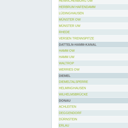
HENRICHENBURG UW
HERBRUM HAFENDAMM
LÜDINGHAUSEN
MÜNSTER OW
MÜNSTER UW
RHEDE
VERSEN TRENNSPITZE
DATTELN-HAMM-KANAL
HAMM OW
HAMM UW
WALTROP
WERRIES OW
DIEMEL
DIEMELTALSPERRE
HELMINGHAUSEN
WILHELMSBRÜCKE
DONAU
ACHLEITEN
DEGGENDORF
DÜRNSTEIN
ERLAU