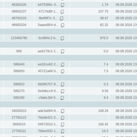
48300105
b475386c-3...
1.74
08.08.2026 13
48900237
47174d8f-1...
107.75
08.08.2026 13
48700103
8b4f9f7c-3...
38.47
08.08.2026 13
48900204
5aaed954-d...
82.32
08.08.2026 13
123456785
6c6f84c2-b...
975.0
08.08.2026 13
906
aa9179c1-1...
0.0
08.08.2026 13
586640
ee52ce62-2...
7.4
08.08.2026 13
586650
45721a68-5...
7.5
08.08.2026 13
586810
6b595707-8...
0.3
08.08.2026 13
586270
0e0dbcc9-0...
9.56
08.08.2026 13
586280
c9a6c3bf-0...
9.4
08.08.2026 13
34000010
ade3a084-8...
108.26
08.08.2026 13
27700122
7bbdb421-2...
08.08.2026 13
3690010
04572010-1...
166.42
08.08.2026 13
27700111
70bee932-1...
14.3
08.08.2026 13