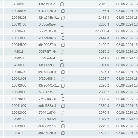
420091
f3bf0b0b-e...
2079.1
08.08.2026 13
10088003
616dd98e-8...
2256.9
08.08.2026 13
10046105
824a046b-9...
2458.3
08.08.2026 13
10090708
0fd56e0a-e...
2230.3
08.08.2026 13
10090408
560cf185-0...
2230.724
08.08.2026 13
10053009
296fc6d4-3...
2414.8
08.08.2026 13
10054500
c9409937-b...
2409.7
08.08.2026 13
42011
56178f74-b...
2015.2
08.08.2026 13
42013
ff44be4a-f...
1941.5
08.08.2026 13
42009
6b002fef-8...
2111.0
08.08.2026 13
10056302
e476bcad-b...
2397.4
08.08.2026 13
10091008
9f12c405-3...
2226.7
08.08.2026 13
10092000
33ceb441-2...
2225.2
08.08.2026 13
10068006
f768173a-7...
2350.7
08.08.2026 13
10078000
7fe63a95-8...
2305.5
08.08.2026 13
10061007
eebd633a-3...
2379.3
08.08.2026 13
10062000
7644f1d7-3...
2376.5
08.08.2026 13
42015
f7b5c3d3-3...
1879.2
08.08.2026 13
10089006
e6d68ab7-5...
2249.5
08.08.2026 13
42014
35846b8b-e...
1894.7
08.08.2026 13