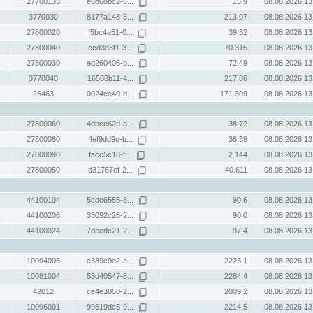
27700133
e6b68bc2-6...
15.9
08.08.2026 13
3770030
8177a148-5...
213.07
08.08.2026 13
27800020
f5bc4a51-0...
39.32
08.08.2026 13
27800040
ccd3e8f1-3...
70.315
08.08.2026 13
27800030
ed260406-b...
72.49
08.08.2026 13
3770040
16508b11-4...
217.86
08.08.2026 13
25463
0024cc40-d...
171.309
08.08.2026 13
27800060
4dbce62d-a...
38.72
08.08.2026 13
27800080
4ef9dd9c-b...
36.59
08.08.2026 13
27800090
facc5c16-f...
2.144
08.08.2026 13
27800050
d31767ef-2...
40.611
08.08.2026 13
44100104
5cdc6555-8...
90.6
08.08.2026 13
44100206
33092c28-2...
90.0
08.08.2026 13
44100024
7deedc21-2...
97.4
08.08.2026 13
10094006
c389c9e2-a...
2223.1
08.08.2026 13
10081004
53d40547-8...
2284.4
08.08.2026 13
42012
ce4e3050-2...
2009.2
08.08.2026 13
10096001
99619dc5-9...
2214.5
08.08.2026 13