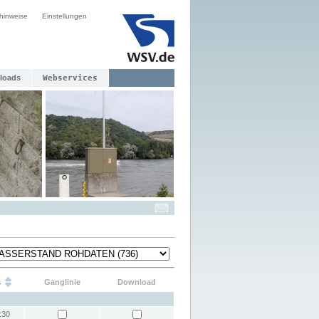
hinweise
Einstellungen
loads
Webservices
s
Ganglinie
Download
:30