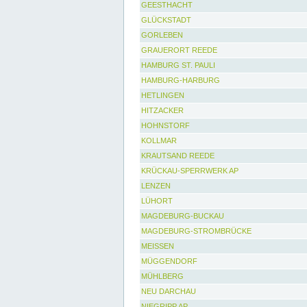
GEESTHACHT
GLÜCKSTADT
GORLEBEN
GRAUERORT REEDE
HAMBURG ST. PAULI
HAMBURG-HARBURG
HETLINGEN
HITZACKER
HOHNSTORF
KOLLMAR
KRAUTSAND REEDE
KRÜCKAU-SPERRWERK AP
LENZEN
LÜHORT
MAGDEBURG-BUCKAU
MAGDEBURG-STROMBRÜCKE
MEISSEN
MÜGGENDORF
MÜHLBERG
NEU DARCHAU
NIEGRIPP AP