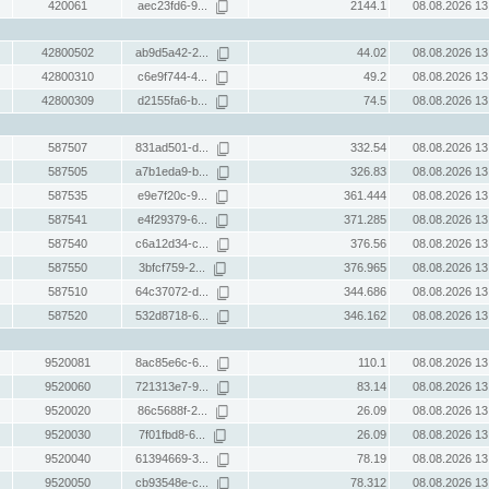
420061
aec23fd6-9...
2144.1
08.08.2026 13
42800502
ab9d5a42-2...
44.02
08.08.2026 13
42800310
c6e9f744-4...
49.2
08.08.2026 13
42800309
d2155fa6-b...
74.5
08.08.2026 13
587507
831ad501-d...
332.54
08.08.2026 13
587505
a7b1eda9-b...
326.83
08.08.2026 13
587535
e9e7f20c-9...
361.444
08.08.2026 13
587541
e4f29379-6...
371.285
08.08.2026 13
587540
c6a12d34-c...
376.56
08.08.2026 13
587550
3bfcf759-2...
376.965
08.08.2026 13
587510
64c37072-d...
344.686
08.08.2026 13
587520
532d8718-6...
346.162
08.08.2026 13
9520081
8ac85e6c-6...
110.1
08.08.2026 13
9520060
721313e7-9...
83.14
08.08.2026 13
9520020
86c5688f-2...
26.09
08.08.2026 13
9520030
7f01fbd8-6...
26.09
08.08.2026 13
9520040
61394669-3...
78.19
08.08.2026 13
9520050
cb93548e-c...
78.312
08.08.2026 13