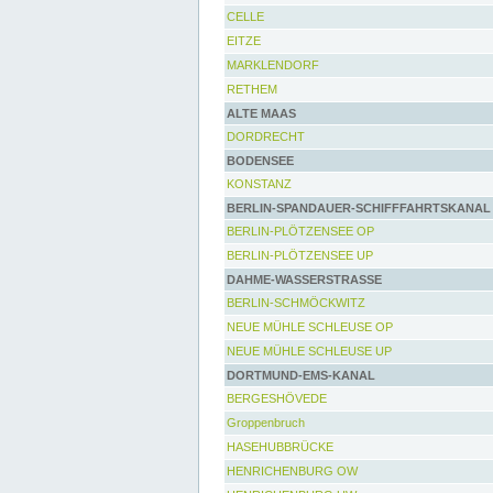
CELLE
EITZE
MARKLENDORF
RETHEM
ALTE MAAS
DORDRECHT
BODENSEE
KONSTANZ
BERLIN-SPANDAUER-SCHIFFFAHRTSKANAL
BERLIN-PLÖTZENSEE OP
BERLIN-PLÖTZENSEE UP
DAHME-WASSERSTRASSE
BERLIN-SCHMÖCKWITZ
NEUE MÜHLE SCHLEUSE OP
NEUE MÜHLE SCHLEUSE UP
DORTMUND-EMS-KANAL
BERGESHÖVEDE
Groppenbruch
HASEHUBBRÜCKE
HENRICHENBURG OW