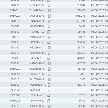
5970096
eb90bd3f-5...
703.44
08.08.2026 13
5990011
5140295e-b...
714.02
08.08.2026 13
5950010
b02ce5c0-6...
605.273
08.08.2026 13
5970019
391bbba5-8...
658.444
08.08.2026 13
501040
85d686f1-5...
34.67
08.08.2026 13
501330
f3dc8f07-c...
184.45
08.08.2026 13
501110
b04b739d-7...
108.4
08.08.2026 13
502250
133f0f6c-2...
350.64
08.08.2026 13
501490
e97116a4-7...
257.84
08.08.2026 13
502210
e30f2e83-b...
333.12
08.08.2026 13
502430
f4c55f77-a...
416.06
08.08.2026 13
503030
e32b0a28-8...
447.22
08.08.2026 13
5910010
550e3885-a...
474.56
08.08.2026 13
5950090
f3c6ee73-5...
641.0
08.08.2026 13
501010
7cb7461b-3...
2.05
08.08.2026 13
502130
90bcb315-f...
311.76
08.08.2026 13
5952030
fed4c295-7...
615.3
08.08.2026 13
5952060
816affba-0...
628.9
08.08.2026 13
5970013
80f0fc4d-9...
654.9
08.08.2026 13
502370
de4cc1db-5...
396.11
08.08.2026 13