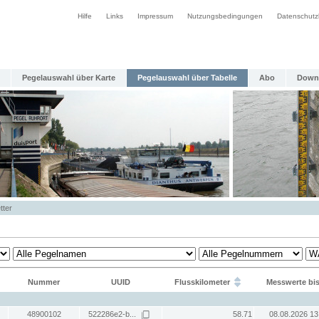
Hilfe
Links
Impressum
Nutzungsbedingungen
Datenschutz
Pegelauswahl über Karte
Pegelauswahl über Tabelle
Abo
Down
tter
Nummer
UUID
Flusskilometer
Messwerte bi
48900102
522286e2-b...
58.71
08.08.2026 13