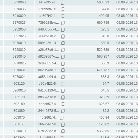
5930060
44f7e955-c...
583.393
08.08.2026 13
5970035
1f1bbed7-c...
674.0
08.08.2026 13
5910020
ac507f42-1...
492.95
08.08.2026 13
5970026
7398029b-c...
660.738
08.08.2026 13
5952050
d488c5cc-4...
623.1
08.08.2026 13
5952025
706e5110-c...
615.0
08.08.2026 13
5970010
599c23b1-4...
650.5
08.08.2026 13
5920010
a26e57c9-1...
522.639
08.08.2026 13
5930040
d9289367-c...
568.987
08.08.2026 13
5970025
3ed90357-4...
666.9
08.08.2026 13
5970031
8c20b4dc-1...
671.787
08.08.2026 13
5970024
a653eb04-d...
663.3
08.08.2026 13
503120
c80a4f21-5...
484.7
08.08.2026 13
5960010
8d18d129-0...
645.5
08.08.2026 13
502170
b8567c1e-8...
325.39
08.08.2026 13
502180
ccccb57f-a...
326.67
08.08.2026 13
501080
24440872-5...
82.2
08.08.2026 13
503070
48f2661f-f...
463.94
08.08.2026 13
501160
16b9b4e7-b...
128.02
08.08.2026 13
5930010
67d6e882-b...
536.385
08.08.2026 13
502240
3adf88fd-f...
343.6
08.08.2026 13