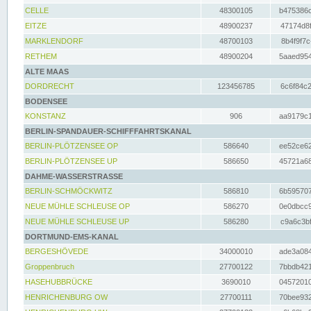
CELLE
48300105
b475386c
EITZE
48900237
47174d8f
MARKLENDORF
48700103
8b4f9f7c
RETHEM
48900204
5aaed954
ALTE MAAS
DORDRECHT
123456785
6c6f84c2
BODENSEE
KONSTANZ
906
aa9179c1
BERLIN-SPANDAUER-SCHIFFFAHRTSKANAL
BERLIN-PLÖTZENSEE OP
586640
ee52ce62
BERLIN-PLÖTZENSEE UP
586650
45721a68
DAHME-WASSERSTRASSE
BERLIN-SCHMÖCKWITZ
586810
6b595707
NEUE MÜHLE SCHLEUSE OP
586270
0e0dbcc9
NEUE MÜHLE SCHLEUSE UP
586280
c9a6c3bf
DORTMUND-EMS-KANAL
BERGESHÖVEDE
34000010
ade3a084
Groppenbruch
27700122
7bbdb421
HASEHUBBRÜCKE
3690010
04572010
HENRICHENBURG OW
27700111
70bee932