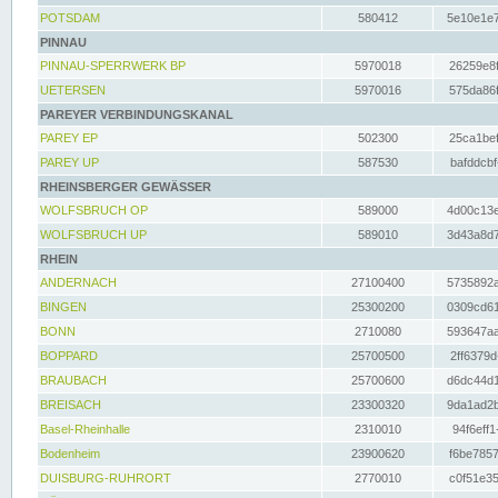
POTSDAM
580412
5e10e1e7
PINNAU
PINNAU-SPERRWERK BP
5970018
26259e8f
UETERSEN
5970016
575da86f
PAREYER VERBINDUNGSKANAL
PAREY EP
502300
25ca1bef
PAREY UP
587530
bafddcbf
RHEINSBERGER GEWÄSSER
WOLFSBRUCH OP
589000
4d00c13e
WOLFSBRUCH UP
589010
3d43a8d7
RHEIN
ANDERNACH
27100400
5735892a
BINGEN
25300200
0309cd61
BONN
2710080
593647aa
BOPPARD
25700500
2ff6379d
BRAUBACH
25700600
d6dc44d1
BREISACH
23300320
9da1ad2b
Basel-Rheinhalle
2310010
94f6eff1
Bodenheim
23900620
f6be7857
DUISBURG-RUHRORT
2770010
c0f51e35