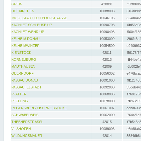
GREIN
420091
f3bf0b0b
HOFKIRCHEN
10088003
616dd98e
INGOLSTADT LUITPOLDSTRASSE
10046105
824a046b
KACHLET SCHLEUSE UP
10090708
0fd56e0a
KACHLET WEHR UP
10090408
560cf185
KELHEIM DONAU
10053009
296fc6d4
KELHEIMWINZER
10054500
c9409937
KIENSTOCK
42011
56178f74
KORNEUBURG
42013
ff44be4a
MAUTHAUSEN
42009
6b002fef
OBERNDORF
10056302
e476bcad
PASSAU DONAU
10091008
9f12c405
PASSAU ILZSTADT
10092000
33ceb441
PFATTER
10068006
f768173a
PFELLING
10078000
7fe63a95
REGENSBURG EISERNE BRÜCKE
10061007
eebd633a
SCHWABELWEIS
10062000
7644f1d7
THEBNERSTRASSL
42015
f7b5c3d3
VILSHOFEN
10089006
e6d68ab7
WILDUNGSMAUER
42014
35846b8b