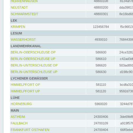
HERRENHAUSEN
48800108
8134af78
NEUSTADT
48800200
dda39817
SCHWARMSTEDT
48800301
8e16bd66
LEK
KRIMPEN
123456784
f5c96f13
LESUM
WASSERHORST
4930010
76844306
LANDWEHRKANAL
BERLIN-OBERSCHLEUSE OP
586600
24ce3282
BERLIN-OBERSCHLEUSE UP
586610
c42ad3df
BERLIN-UNTERSCHLEUSE OP
586620
503ad891
BERLIN-UNTERSCHLEUSE UP
586630
d198c901
LYCHENER GEWÄSSER
HIMMELPFORT OP
581110
bcdfa310
HIMMELPFORT UP
581120
9592d736
LÜHE
HORNEBURG
5960020
3244d787
MAIN
ASTHEIM
24300406
3de69bf8
FAULBACH
24700109
a919f57f
FRANKFURT OSTHAFEN
24700404
66ff3eb4