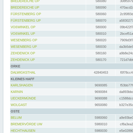
BREDEREICHE OP
580080
308f5979
BREDEREICHE UP
580090
470acd2a
FÜRSTENBERG OP
580060
2c95f83d
FÜRSTENBERG UP
580070
a5830277
VOßWINKEL OP
580000
09b422f7
VOßWINKEL UP
580010
2bcef51a
WESENBERG OP
580020
7909d3f7
WESENBERG UP
580030
da3b5de9
ZEHDENICK OP
580160
a9b8e24c
ZEHDENICK UP
580170
721d7dbf
ORKE
DALWIGKSTHAL
42840453
f0f78cc4
KLEINES HAFF
KARLSHAGEN
9690085
f53bb77f
KARNIN
9690084
da893bbd
UECKERMÜNDE
9690088
c1588dcc
WOLGAST
9650080
b327e35c
OSTE
BELUM
5980060
a9e93be0
BREMERVÖRDE UW
5980010
cf8a3ea2
HECHTHAUSEN
5980030
e5e02890