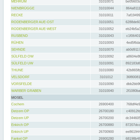
MEHRUM
31010071
be05603a
NIENBRÜGGE
31010044
864a8111
RECKE
31010011
7af19499
RODENBERGER AUE-OST
31010051
6288de60
RODENBERGER AUE-WEST
31010052
eb24b5a3
RUSBEND
31010043
c1f06401
RÜHEN
31010093
4ed5f6da
SEHNDE
31010070
ab0d9117
SÜLFELD OW
31010092
a8604e8f
SÜLFELD UW
31010091
892183d6
THUNE
31010080
42b865fb
VELSDORF
3101012
36f80081
VORSFELDE
31010090
dbb2bb9f
WARBER GRABEN
31010040
2f1080ba
MOSEL
Cochem
26900400
768df4e9
Detzem OP
26700180
c40912fd
Detzem UP
26700200
dc344605
Enkirch OP
26700880
87207dcd
Enkirch UP
26700900
ee861944
Fankel OP
26900280
68198b48