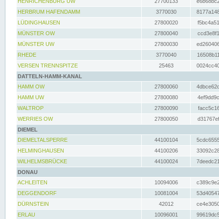
HENRICHENBURG UW
27700133
e6b68bc2
HERBRUM HAFENDAMM
3770030
8177a148
LÜDINGHAUSEN
27800020
f5bc4a51
MÜNSTER OW
27800040
ccd3e8f1
MÜNSTER UW
27800030
ed260406
RHEDE
3770040
16508b11
VERSEN TRENNSPITZE
25463
0024cc40
DATTELN-HAMM-KANAL
HAMM OW
27800060
4dbce62d
HAMM UW
27800080
4ef9dd9c
WALTROP
27800090
facc5c16
WERRIES OW
27800050
d31767ef
DIEMEL
DIEMELTALSPERRE
44100104
5cdc6555
HELMINGHAUSEN
44100206
33092c28
WILHELMSBRÜCKE
44100024
7deedc21
DONAU
ACHLEITEN
10094006
c389c9e2
DEGGENDORF
10081004
53d40547
DÜRNSTEIN
42012
ce4e3050
ERLAU
10096001
99619dc5