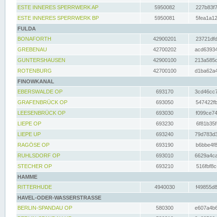
ESTE INNERES SPERRWERK AP
5950082
227b83f7
ESTE INNERES SPERRWERK BP
5950081
5fea1a12
FULDA
BONAFORTH
42900201
23721dfd
GREBENAU
42700202
acd63934
GUNTERSHAUSEN
42900100
213a585d
ROTENBURG
42700100
d1ba62a4
FINOWKANAL
EBERSWALDE OP
693170
3cd46cc7
GRAFENBRÜCK OP
693050
547422fb
LEESENBRÜCK OP
693030
f099ce74
LIEPE OP
693230
6f81b35f
LIEPE UP
693240
79d783d3
RAGÖSE OP
693190
b6bbe4f8
RUHLSDORF OP
693010
6629a4ca
STECHER OP
693210
516fbf8c
HAMME
RITTERHUDE
4940030
f49855d8
HAVEL-ODER-WASSERSTRASSE
BERLIN-SPANDAU OP
580300
e607a4b6