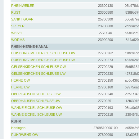
RHEINWEILER
23300130
06b978dd
RUST
23300580
5389b878
SANKT GOAR
25700300
550eb7e9
SPEYER
23700600
2cb8ae5b
WESEL
2770040
f33c3cc9
WORMS
23900200
844a620f
RHEIN-HERNE-KANAL
DUISBURG-MEIDERICH SCHLEUSE OW
27700262
f18e81da
DUISBURG-MEIDERICH SCHLEUSE UW
27700273
48780245
GELSENKIRCHEN SCHLEUSE OW
27700229
5b9f8134
GELSENKIRCHEN SCHLEUSE UW
27700230
427318d0
HERNE OW
27700150
ac6c4362
HERNE UW
27700160
b9975ea1
OBERHAUSEN SCHLEUSE OW
27700240
e251f943
OBERHAUSEN SCHLEUSE UW
27700251
12f63015
WANNE EICKEL SCHLEUSE OW
27700193
05ca0e33
WANNE EICKEL SCHLEUSE UW
27700218
23045f8b
RUHR
Hattingen
2769510000100
c0594fb5
RUHRWEHR OW
27600090
12a3037f