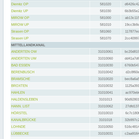
Diemitz OP
581020
d6426c42
Diemitz UP
581030
6b3b55e2
MIROW OP
581000
ab13c115
MIROW UP
581010
19cc3b9a
Strasen OP
581060
117877ec
Strasen UP
581070
2cc40997
MITTELLANDKANAL
ANDERTEN OW
31010061
bc20d819
ANDERTEN UW
31010060
dd41a7d6
BAD ESSEN
31010030
6760b547
BERENBUSCH
31010042
d2c8f60e
BRAMSCHE
31010020
bec8a6a5
BROXTEN
31010032
1125a391
HAHLEN
31010041
ac970eb0
HALDENSLEBEN
3101013
90d92801
HANN. LIST
31010062
27dfd137
HÖRSTEL
31010010
6c7c180f
KANALBRÜCKE
3101018
32b997c2
LOHNDE
31010050
516c4814
LÜBBECKE
31010031
c2aa9164