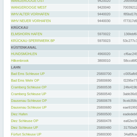
WANGEROOGE OST
9420020
26656fda
WANGEROOGE WEST
9420040
70039212
WHV ALTER VORHAFEN
9440020
f85bd17b
WHV NEUER VORHAFEN
9440030
f77317d9
KRÜCKAU
ELMSHORN HAFEN
5970022
136febf6
KRÜCKAU-SPERRWERK BP
5970023
53c277c3
KÜSTENKANAL
HUNDSMÜHLEN
4960020
cf6ac249
Hilkenbrook
3800010
58ccd6f0
LAHN
Bad Ems Schleuse UP
25800700
c005afb9
Bad Ems Wehr OP
25800690
f2295e77
Cramberg Schleuse OP
25800538
24fe419b
Cramberg Schleuse UP
25800540
3abb36d1
Dausenau Schleuse OP
25800678
9ceb358c
Dausenau Schleuse UP
25800680
eae91991
Diez Hafen
25800500
eadedeb6
Diez Schleuse OP
25800478
ea62ec5f
Diez Schleuse UP
25800480
31750a0f
Fürfurt Schleuse UP
25800300
34af0fca