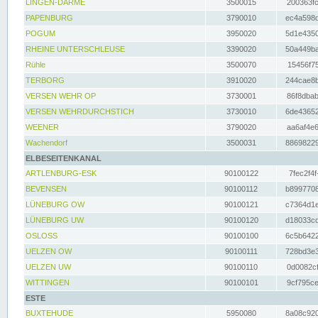
LINGEN-DARME
3500015
200363fc
PAPENBURG
3790010
ec4a598d
POGUM
3950020
5d1e4350
RHEINE UNTERSCHLEUSE
3390020
50a449ba
Rühle
3500070
15456f75
TERBORG
3910020
244cae8b
VERSEN WEHR OP
3730001
86f8dbab
VERSEN WEHRDURCHSTICH
3730010
6de43652
WEENER
3790020
aa6af4e6
Wachendorf
3500031
88698229
ELBESEITENKANAL
ARTLENBURG-ESK
90100122
7fec2f4f
BEVENSEN
90100112
b8997708
LÜNEBURG OW
90100121
c7364d1e
LÜNEBURG UW
90100120
d18033cd
OSLOSS
90100100
6c5b6422
UELZEN OW
90100111
728bd3e3
UELZEN UW
90100110
0d0082cf
WITTINGEN
90100101
9cf795ce
ESTE
BUXTEHUDE
5950080
8a08c920