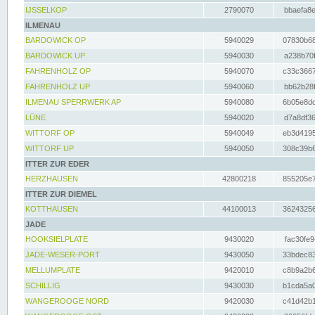
IJSSELKOP
2790070
bbaefa8e
ILMENAU
BARDOWICK OP
5940029
07830b68
BARDOWICK UP
5940030
a238b70f
FAHRENHOLZ OP
5940070
c33c3667
FAHRENHOLZ UP
5940060
bb62b28f
ILMENAU SPERRWERK AP
5940080
6b05e8dc
LÜNE
5940020
d7a8df36
WITTORF OP
5940049
eb3d4195
WITTORF UP
5940050
308c39b6
ITTER ZUR EDER
HERZHAUSEN
42800218
855205e7
ITTER ZUR DIEMEL
KOTTHAUSEN
44100013
36243256
JADE
HOOKSIELPLATE
9430020
fac30fe9
JADE-WESER-PORT
9430050
33bdec83
MELLUMPLATE
9420010
c8b9a2b6
SCHILLIG
9430030
b1cda5a0
WANGEROOGE NORD
9420030
c41d42b1