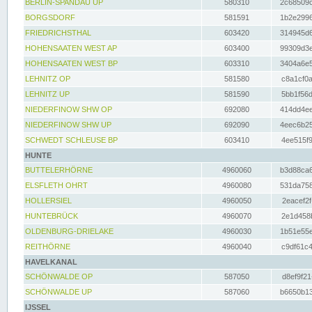
BERLIN-SPANDAU UP
580310
2c68509c
BORGSDORF
581591
1b2e2996
FRIEDRICHSTHAL
603420
314945d6
HOHENSAATEN WEST AP
603400
99309d3e
HOHENSAATEN WEST BP
603310
3404a6e5
LEHNITZ OP
581580
c8a1cf0a
LEHNITZ UP
581590
5bb1f56d
NIEDERFINOW SHW OP
692080
414dd4ee
NIEDERFINOW SHW UP
692090
4eec6b25
SCHWEDT SCHLEUSE BP
603410
4ee515f9
HUNTE
BUTTELERHÖRNE
4960060
b3d88ca6
ELSFLETH OHRT
4960080
531da758
HOLLERSIEL
4960050
2eacef2f
HUNTEBRÜCK
4960070
2e1d458b
OLDENBURG-DRIELAKE
4960030
1b51e55e
REITHÖRNE
4960040
c9df61c4
HAVELKANAL
SCHÖNWALDE OP
587050
d8ef9f21
SCHÖNWALDE UP
587060
b6650b13
IJSSEL