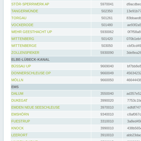
STÖR-SPERRWERK AP
5970041
d9acdbec
TANGERMÜNDE
502350
13e91b77
TORGAU
501261
83bbaedb
VOCKERODE
501480
ae93f2a5
WEHR GEESTHACHT UP
5930062
0f7f58a8
WITTENBERG
501420
070b1eb4
WITTENBERGE
503050
cbf3cd49
ZOLLENSPIEKER
5930090
3de8ea26
ELBE-LÜBECK-KANAL
BÜSSAU UP
9669040
bf7bb8e8
DONNERSCHLEUSE OP
9660049
45634232
MÖLLN
9660050
46644438
EMS
DALUM
3550040
ad357e52
DUKEGAT
3990020
7753c1fa
EMDEN NEUE SEESCHLEUSE
3970010
edfdf747
EMSHÖRN
9340010
c8af067c
FUESTRUP
3310010
3a8ed45f
KNOCK
3990010
438b565e
LEERORT
3910010
abb23dad