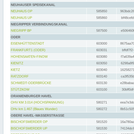
NEUHAUSER SPEISEKANAL
NEUHAUS OP
585850
963bdc26
NEUHAUS UP
585860
bf48cefd
NIEGRIPPER VERBINDUNGSKANAL
NIEGRIPP BP
587500
e506460f
ODER
EISENHÜTTENSTADT
603000
8675aa70
FRANKFURT1 (ODER)
603031
bffdf7f2
HOHENSAATEN-FINOW
603080
f7a639a4
KIENITZ
603050
6298a8f9
KIETZ
603040
16258271
RATZDORF
603140
ca3f535b
SCHWEDT-ODERBRÜCKE
603130
e28babaa
STÜTZKOW
603100
30bff0df
ORANIENBURGER HAVEL
OHV KM 3.014 (HOCHSPANNUNG)
580271
eea7e3dc
OHv km 1.467 (Blaues Wunder)
580272
8b51c505
OBERE HAVEL-WASSERSTRASSE
BISCHOFSWERDER OP
581520
16a780aa
BISCHOFSWERDER UP
581530
74134dc6