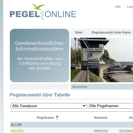
Hilfe
Link
Start
Pegelauswahl über Karte
Newsletter
Pegelauswahl über Tabelle
Pegelname
Nummer
UU
ALLER
AHLDEN
48900102
522286e2