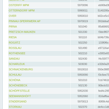
OSTERIFF MPM
5970096
eb90bd3f
OTTERNDORF MPM
5990011
5140295e
OVER
5950010
b02ce5c0
PINNAU-SPERRWERK AP
5970019
391bbba5
PIRNA
501040
85d686f1
PRETZSCH-MAUKEN
501330
f3dc8f07
RIESA
501110
b04b739d
ROGÄTZ
502250
133f0f6c
ROSSLAU
501490
e97116a4
ROTHENSEE
502210
e30f2e83
SANDAU
502430
f4c55f77
SCHARLEUK
503030
e32b0a28
SCHNACKENBURG
5910010
550e3885
SCHULAU
5950090
f3c6ee73
SCHÖNA
501010
7cb7461b
SCHÖNEBECK
502130
90bcb315
SCHÖPFSTELLE
5952030
fed4c295
SEEMANNSHÖFT
5952060
816affba
STADERSAND
5970013
80f0fc4d
STORKAU
502370
de4cc1db