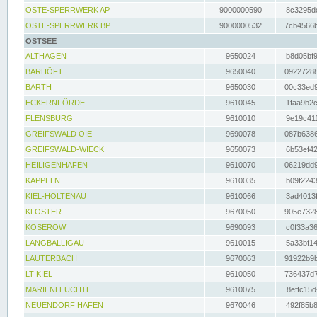
OSTE-SPERRWERK AP
9000000590
8c3295dc
OSTE-SPERRWERK BP
9000000532
7cb4566b
OSTSEE
ALTHAGEN
9650024
b8d05bf9
BARHÖFT
9650040
09227288
BARTH
9650030
00c33ed9
ECKERNFÖRDE
9610045
1faa9b2c
FLENSBURG
9610010
9e19c411
GREIFSWALD OIE
9690078
087b6386
GREIFSWALD-WIECK
9650073
6b53ef42
HEILIGENHAFEN
9610070
06219dd9
KAPPELN
9610035
b09f2243
KIEL-HOLTENAU
9610066
3ad4013f
KLOSTER
9670050
905e7328
KOSEROW
9690093
c0f33a36
LANGBALLIGAU
9610015
5a33bf14
LAUTERBACH
9670063
91922b9b
LT KIEL
9610050
736437d7
MARIENLEUCHTE
9610075
8effc15d
NEUENDORF HAFEN
9670046
492f85b8