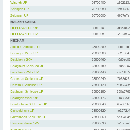
Wintrich UP
26700400
a392113c
Zeltingen OP
26700580
8b802863
Zeltingen UP
26700600
d867e7e9
MALZER KANAL
LIEBENWALDE OP
581540
3f8ceb6d
LIEBENWALDE UP
581550
a1cf60be
NECKAR
Aldingen Schleuse UP
23800280
dfdfb4ff
Beihingen Wehr UP
23800360
8a2e3048
Besigheim SKA
23800460
46d8ed02
Besigheim Schleuse UP
23800480
57db82c7
Besigheim Wehr UP
23800440
42c11b7a
Cannstatt Schleuse UP
23800240
7068d262
Deizisau Schleuse UP
23800120
c5b6243d
Esslingen Schleuse UP
23800180
130a3761
Esslingen Wehr OP
23800176
31c32a38
Feudenheim Schleuse UP
23800840
48a939b9
Gundelsheim UP
23800620
fc1072e4
Guttenbach Schleuse UP
23800660
bd36404b
Hassmersheim AMS
23800630
0e1b8ae0
Heidelberg UP
23800760
827b2685