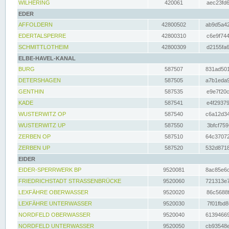
WILHERING
420061
aec23fd6
EDER
AFFOLDERN
42800502
ab9d5a42
EDERTALSPERRE
42800310
c6e9f744
SCHMITTLOTHEIM
42800309
d2155fa6
ELBE-HAVEL-KANAL
BURG
587507
831ad501
DETERSHAGEN
587505
a7b1eda9
GENTHIN
587535
e9e7f20c
KADE
587541
e4f29379
WUSTERWITZ OP
587540
c6a12d34
WUSTERWITZ UP
587550
3bfcf759
ZERBEN OP
587510
64c37072
ZERBEN UP
587520
532d8718
EIDER
EIDER-SPERRWERK BP
9520081
8ac85e6c
FRIEDRICHSTADT STRASSENBRÜCKE
9520060
721313e7
LEXFÄHRE OBERWASSER
9520020
86c5688f
LEXFÄHRE UNTERWASSER
9520030
7f01fbd8
NORDFELD OBERWASSER
9520040
61394669
NORDFELD UNTERWASSER
9520050
cb93548e