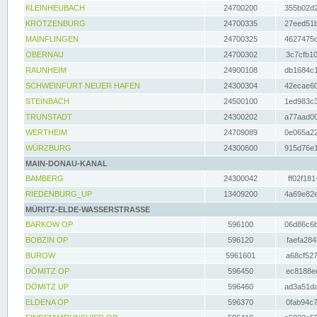
KLEINHEUBACH
24700200
355b02d2
KROTZENBURG
24700335
27eed51b
MAINFLINGEN
24700325
4627475d
OBERNAU
24700302
3c7cfb10
RAUNHEIM
24900108
db1684c1
SCHWEINFURT NEUER HAFEN
24300304
42ecae60
STEINBACH
24500100
1ed983c3
TRUNSTADT
24300202
a77aad00
WERTHEIM
24709089
0e065a22
WÜRZBURG
24300600
915d76e1
MAIN-DONAU-KANAL
BAMBERG
24300042
ff02f181
RIEDENBURG_UP
13409200
4a69e82e
MÜRITZ-ELDE-WASSERSTRASSE
BARKOW OP
596100
06d86c6b
BOBZIN OP
596120
faefa284
BUROW
5961601
a68cf527
DÖMITZ OP
596450
ec8188ee
DÖMITZ UP
596460
ad3a51da
ELDENA OP
596370
0fab94c7