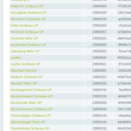
Heilbronn Schleuse UP
23800560
f77df170
Hessigheim Schleuse UP
23800420
23517de9
Hirschhorn Schleuse UP
23800700
acf505dd
Hofen Schleuse UP
23800260
cf2af1a4
Horkheim Schleuse UP
23800557
b76bf04c
Horkheim Wehr UP
23800520
d9b441a5
Kochendorf Schleuse UP
23800600
8f695e71
Ladenburg Wehr UP
23800820
70cee7df
Lauffen
23800500
8559d1a0
Lauffen Schleuse UP
23800501
2f7cb553
Mannheim Neckar
23800900
25582d3f
Marbach Schleuse UP
23800322
456974a8
Marbach Wehr UP
23800320
a73a9cb4
Neckargemünd Schleuse UP
23800740
7be3ff2e
Neckarsteinach Schleuse UP
23800720
d64d07f7
Neckarsulm Wehr UP
23800580
845944f8
Neckarzimmern Schleuse UP
23800640
f00c7183
Oberesslingen Schleuse UP
23800145
cbfae6bc
Oberesslingen Wehr UP
23800140
9de0843a
Obertürkheim Schleuse UP
23800200
80e002d8