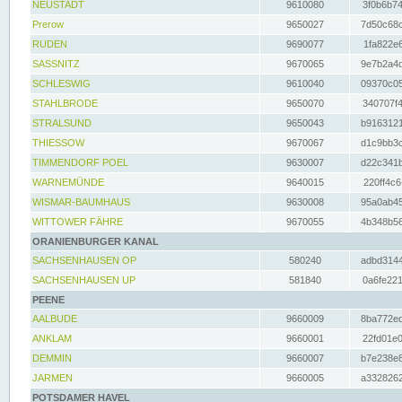
NEUSTADT
9610080
3f0b6b74
Prerow
9650027
7d50c68c
RUDEN
9690077
1fa822e6
SASSNITZ
9670065
9e7b2a4d
SCHLESWIG
9610040
09370c05
STAHLBRODE
9650070
340707f4
STRALSUND
9650043
b9163121
THIESSOW
9670067
d1c9bb3c
TIMMENDORF POEL
9630007
d22c341b
WARNEMÜNDE
9640015
220ff4c6
WISMAR-BAUMHAUS
9630008
95a0ab45
WITTOWER FÄHRE
9670055
4b348b56
ORANIENBURGER KANAL
SACHSENHAUSEN OP
580240
adbd3144
SACHSENHAUSEN UP
581840
0a6fe221
PEENE
AALBUDE
9660009
8ba772ed
ANKLAM
9660001
22fd01e0
DEMMIN
9660007
b7e238e8
JARMEN
9660005
a3328262
POTSDAMER HAVEL