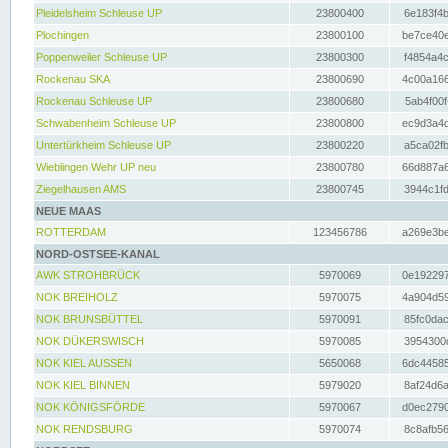
Pleidelsheim Schleuse UP
23800400
6e183f4b
Plochingen
23800100
be7ce40e
Poppenweiler Schleuse UP
23800300
f4854a4c
Rockenau SKA
23800690
4c00a166
Rockenau Schleuse UP
23800680
5ab4f00f
Schwabenheim Schleuse UP
23800800
ec9d3a4d
Untertürkheim Schleuse UP
23800220
a5ca02fb
Wieblingen Wehr UP neu
23800780
66d887a6
Ziegelhausen AMS
23800745
3944c1fd
NEUE MAAS
ROTTERDAM
123456786
a269e3be
NORD-OSTSEE-KANAL
AWK STROHBRÜCK
5970069
0e192297
NOK BREIHOLZ
5970075
4a904d59
NOK BRUNSBÜTTEL
5970091
85fc0dac
NOK DÜKERSWISCH
5970085
3954300d
NOK KIEL AUSSEN
5650068
6dc44585
NOK KIEL BINNEN
5979020
8af24d6a
NOK KÖNIGSFÖRDE
5970067
d0ec2790
NOK RENDSBURG
5970074
8c8afb56