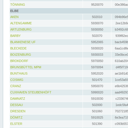
TÖNNING
9520070
00e386ac
ELBE
AKEN
502010
094b96e5
ALTENGAMME
5930070
2ee12b9a
ARTLENBURG
5930050
b3492c68
BARBY
502070
939f82ec
BLANKENESE UF
5952065
bacb459b
BLECKEDE
5930020
6aa1cd8e
BOIZENBURG
5930033
33e0bce0
BROKDORF
5970050
610ab204
BRUNSBÜTTEL MPM
5970094
d4f5f719
BUNTHAUS
5952020
ae1b91d0
COSWIG
501470
1ce53a59
CRANZ
5950070
e6b42536
CUXHAVEN STEUBENHÖFT
5990020
aad49293
DAMNATZ
5910030
c233674f
DESSAU
502000
1edc5fa4
DRESDEN
501060
70272185
DÖMITZ
5910025
6e3ea719
ELSTER
501390
c093b557