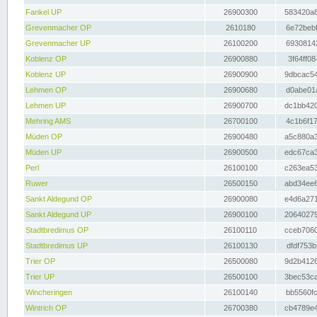
Fankel UP
26900300
583420a8
Grevenmacher OP
2610180
6e72bebf
Grevenmacher UP
26100200
69308142
Koblenz OP
26900880
3f64ff08
Koblenz UP
26900900
9dbcac54
Lehmen OP
26900680
d0abe01a
Lehmen UP
26900700
dc1bb420
Mehring AMS
26700100
4c1b6f17
Müden OP
26900480
a5c880a3
Müden UP
26900500
edc67ca3
Perl
26100100
c263ea53
Ruwer
26500150
abd34ee6
Sankt Aldegund OP
26900080
e4d6a271
Sankt Aldegund UP
26900100
20640279
Stadtbredimus OP
26100110
cceb7060
Stadtbredimus UP
26100130
dfdf753b
Trier OP
26500080
9d2b4126
Trier UP
26500100
3bec53ca
Wincheringen
26100140
bb5560fc
Wintrich OP
26700380
cb4789e4