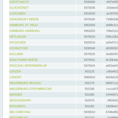
GEESTHACHT
5930060
44f7e955
GLÜCKSTADT
5970035
1f1bbed7
GORLEBEN
5910020
ac507f42
GRAUERORT REEDE
5970026
7398029b
HAMBURG ST. PAULI
5952050
d488c5cc
HAMBURG-HARBURG
5952025
706e5110
HETLINGEN
5970010
599c23b1
HITZACKER
5920010
a26e57c9
HOHNSTORF
5930040
d9289367
KOLLMAR
5970025
3ed90357
KRAUTSAND REEDE
5970031
8c20b4dc
KRÜCKAU-SPERRWERK AP
5970024
a653eb04
LENZEN
503120
c80a4f21
LÜHORT
5960010
8d18d129
MAGDEBURG-BUCKAU
502170
b8567c1e
MAGDEBURG-STROMBRÜCKE
502180
ccccb57f
MEISSEN
501080
24440872
MÜGGENDORF
503070
48f2661f
MÜHLBERG
501160
16b9b4e7
NEU DARCHAU
5930010
67d6e882
NIEGRIPP AP
502240
3adf88fd