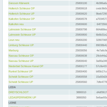
Giessen Klärwerk
25800100
4b386a6a
Hollerich Schleuse OP
25800618
cedc9b0c
Hollerich Schleuse UP
25800620
9beb7290
Kalkofen Schleuse OP
25800578
a7034573
Kalkofen neu
25800600
64f735fd
Lahnstein Schleuse OP
25800798
664d68ea
Lahnstein Schleuse UP
25800800
6b6b31e2
Leun neu
25800200
32807065
Limburg Schleuse UP
25800440
89038b42
Marburg
25830056
4e7a6cfa
Nassau Schleuse OP
25800638
29cb44a2
Nassau Schleuse UP
25800640
3a90a346
Niederbiel Schleuse Kanal OP
25800177
57c8e437
Runkel Schleuse UP
25800400
b85b17cc
Scheidt Schleuse OP
25800558
15a50d2b
Scheidt Schleuse UP
25800560
7dfe4776
LEDA
DREYSCHLOOT
3880010
d4df3617
LEDASPERRWERK UP
3880050
5e6ae93a
LEINE