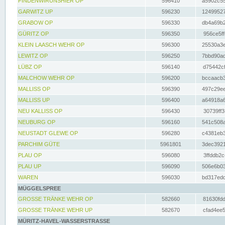
FINDENWIRUNSHIER OP
596410
a5902c55
GARWITZ UP
596230
12499527
GRABOW OP
596330
db4a69b2
GÜRITZ OP
596350
956ce5ff
KLEIN LAASCH WEHR OP
596300
25530a3e
LEWITZ OP
596250
7bbd90ad
LÜBZ OP
596140
d75442cf
MALCHOW WEHR OP
596200
bccaacb3
MALLISS OP
596390
497c29ee
MALLISS UP
596400
a64918a6
NEU KALLISS OP
596430
30739ff3
NEUBURG OP
596160
541c508a
NEUSTADT GLEWE OP
596280
c4381eb3
PARCHIM GÜTE
5961801
3dec3921
PLAU OP
596080
3ffddb2c
PLAU UP
596090
506e6b03
WAREN
596030
bd317edd
MÜGGELSPREE
GROSSE TRÄNKE WEHR OP
582660
81630fdd
GROSSE TRÄNKE WEHR UP
582670
cfad4ee5
MÜRITZ-HAVEL-WASSERSTRASSE