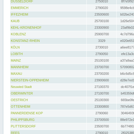
DÜSSELDORF
2750010
8f7e5f92
EMMERICH
2790020
9598e4cb
IFFEZHEIM
23500600
b02be240
KAUB
25700100
1d26e504
KEHL-KRONENHOF
23300900
23af9b02
KOBLENZ
25900700
4c7d796a
KONSTANZ-RHEIN
3329
e020e651
KÖLN
2730010
a6ee8177
LOBITH
2790050
efe13a3d
MAINZ
25100100
a37a9aa3
MANNHEIM
23700700
57090802
MAXAU
23700200
b6c6d5c8
NIERSTEIN-OPPENHEIM
23900600
d28e7ed1
Neuwied Stadt
27100370
dc407f1e
OBERWINTER
27100700
b45359df
OESTRICH
25100300
665be0fe
OTTENHEIM
23300800
787e5d63
PANNERDENSE KOP
2790060
3046493f
PHILIPPSBURG
23700500
88e972e1
PLITTERSDORF
23500700
6b774802
REES
2790010
2f025389