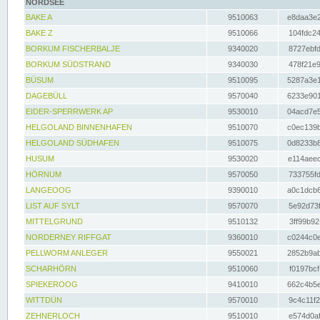
NORDSEE
BAKE A
9510063
e8daa3e2
BAKE Z
9510066
104fdc24
BORKUM FISCHERBALJE
9340020
8727ebfd
BORKUM SÜDSTRAND
9340030
478f21e9
BÜSUM
9510095
5287a3e1
DAGEBÜLL
9570040
6233e901
EIDER-SPERRWERK AP
9530010
04acd7e5
HELGOLAND BINNENHAFEN
9510070
c0ec139b
HELGOLAND SÜDHAFEN
9510075
0d8233b8
HUSUM
9530020
e114aeec
HÖRNUM
9570050
733755fd
LANGEOOG
9390010
a0c1dcb6
LIST AUF SYLT
9570070
5e92d73f
MITTELGRUND
9510132
3ff99b92
NORDERNEY RIFFGAT
9360010
c0244c0e
PELLWORM ANLEGER
9550021
2852b9ab
SCHARHÖRN
9510060
f0197bcf
SPIEKEROOG
9410010
662c4b5e
WITTDÜN
9570010
9c4c11f2
ZEHNERLOCH
9510010
e574d0af