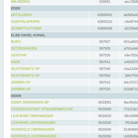
WILHERING
420061
aec23fd6
EDER
AFFOLDERN
42800502
ab9d5a42
EDERTALSPERRE
42800310
c6e9f744
SCHMITTLOTHEIM
42800309
d2155fa6
ELBE-HAVEL-KANAL
BURG
587507
831ad501
DETERSHAGEN
587505
a7b1eda9
GENTHIN
587535
e9e7f20c
KADE
587541
e4f29379
WUSTERWITZ OP
587540
c6a12d34
WUSTERWITZ UP
587550
3bfcf759
ZERBEN OP
587510
64c37072
ZERBEN UP
587520
532d8718
EIDER
EIDER-SPERRWERK BP
9520081
8ac85e6c
FRIEDRICHSTADT STRASSENBRÜCKE
9520060
721313e7
LEXFÄHRE OBERWASSER
9520020
86c5688f
LEXFÄHRE UNTERWASSER
9520030
7f01fbd8
NORDFELD OBERWASSER
9520040
61394669
NORDFELD UNTERWASSER
9520050
cb93548e