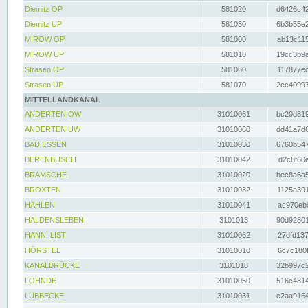
Diemitz OP
581020
d6426c42
Diemitz UP
581030
6b3b55e2
MIROW OP
581000
ab13c115
MIROW UP
581010
19cc3b9a
Strasen OP
581060
117877ec
Strasen UP
581070
2cc40997
MITTELLANDKANAL
ANDERTEN OW
31010061
bc20d819
ANDERTEN UW
31010060
dd41a7d6
BAD ESSEN
31010030
6760b547
BERENBUSCH
31010042
d2c8f60e
BRAMSCHE
31010020
bec8a6a5
BROXTEN
31010032
1125a391
HAHLEN
31010041
ac970eb0
HALDENSLEBEN
3101013
90d92801
HANN. LIST
31010062
27dfd137
HÖRSTEL
31010010
6c7c180f
KANALBRÜCKE
3101018
32b997c2
LOHNDE
31010050
516c4814
LÜBBECKE
31010031
c2aa9164