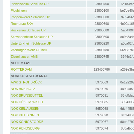
Pleidelsheim Schleuse UP
23800400
6e183f4b
Plochingen
23800100
be7ce40e
Poppenweiler Schleuse UP
23800300
f4854a4c
Rockenau SKA
23800690
4c00a166
Rockenau Schleuse UP
23800680
5ab4f00f
Schwabenheim Schleuse UP
23800800
ec9d3a4d
Untertürkheim Schleuse UP
23800220
a5ca02fb
Wieblingen Wehr UP neu
23800780
66d887a6
Ziegelhausen AMS
23800745
3944c1fd
NEUE MAAS
ROTTERDAM
123456786
a269e3be
NORD-OSTSEE-KANAL
AWK STROHBRÜCK
5970069
0e192297
NOK BREIHOLZ
5970075
4a904d59
NOK BRUNSBÜTTEL
5970091
85fc0dac
NOK DÜKERSWISCH
5970085
3954300d
NOK KIEL AUSSEN
5650068
6dc44585
NOK KIEL BINNEN
5979020
8af24d6a
NOK KÖNIGSFÖRDE
5970067
d0ec2790
NOK RENDSBURG
5970074
8c8afb56