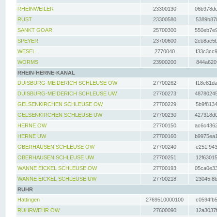
RHEINWEILER
23300130
06b978dd
RUST
23300580
5389b878
SANKT GOAR
25700300
550eb7e9
SPEYER
23700600
2cb8ae5b
WESEL
2770040
f33c3cc9
WORMS
23900200
844a620f
RHEIN-HERNE-KANAL
DUISBURG-MEIDERICH SCHLEUSE OW
27700262
f18e81da
DUISBURG-MEIDERICH SCHLEUSE UW
27700273
48780245
GELSENKIRCHEN SCHLEUSE OW
27700229
5b9f8134
GELSENKIRCHEN SCHLEUSE UW
27700230
427318d0
HERNE OW
27700150
ac6c4362
HERNE UW
27700160
b9975ea1
OBERHAUSEN SCHLEUSE OW
27700240
e251f943
OBERHAUSEN SCHLEUSE UW
27700251
12f63015
WANNE EICKEL SCHLEUSE OW
27700193
05ca0e33
WANNE EICKEL SCHLEUSE UW
27700218
23045f8b
RUHR
Hattingen
2769510000100
c0594fb5
RUHRWEHR OW
27600090
12a3037f