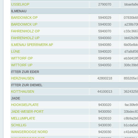
IJSSELKOP
2790070
bbaefa8e
ILMENAU
BARDOWICK OP
5940029
07830b68
BARDOWICK UP
5940030
a238b70f
FAHRENHOLZ OP
5940070
c33c3667
FAHRENHOLZ UP
5940060
bb62b28f
ILMENAU SPERRWERK AP
5940080
6b05e8dc
LÜNE
5940020
d7a8df36
WITTORF OP
5940049
eb3d4195
WITTORF UP
5940050
308c39b6
ITTER ZUR EDER
HERZHAUSEN
42800218
855205e7
ITTER ZUR DIEMEL
KOTTHAUSEN
44100013
36243256
JADE
HOOKSIELPLATE
9430020
fac30fe9
JADE-WESER-PORT
9430050
33bdec83
MELLUMPLATE
9420010
c8b9a2b6
SCHILLIG
9430030
b1cda5a0
WANGEROOGE NORD
9420030
c41d42b1