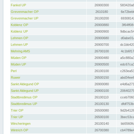
Fankel UP
26900300
583420a8
Grevenmacher OP
2610180
6e72bebf
Grevenmacher UP
26100200
69308142
Koblenz OP
26900880
3f64ff08
Koblenz UP
26900900
9dbcac54
Lehmen OP
26900680
d0abe01a
Lehmen UP
26900700
dc1bb420
Mehring AMS
26700100
4c1b6f17
Müden OP
26900480
a5c880a3
Müden UP
26900500
edc67ca3
Perl
26100100
c263ea53
Ruwer
26500150
abd34ee6
Sankt Aldegund OP
26900080
e4d6a271
Sankt Aldegund UP
26900100
20640279
Stadtbredimus OP
26100110
cceb7060
Stadtbredimus UP
26100130
dfdf753b
Trier OP
26500080
9d2b4126
Trier UP
26500100
3bec53ca
Wincheringen
26100140
bb5560fc
Wintrich OP
26700380
cb4789e4