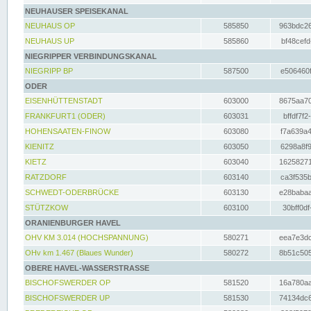
NEUHAUSER SPEISEKANAL
NEUHAUS OP
585850
963bdc26
NEUHAUS UP
585860
bf48cefd
NIEGRIPPER VERBINDUNGSKANAL
NIEGRIPP BP
587500
e506460f
ODER
EISENHÜTTENSTADT
603000
8675aa70
FRANKFURT1 (ODER)
603031
bffdf7f2
HOHENSAATEN-FINOW
603080
f7a639a4
KIENITZ
603050
6298a8f9
KIETZ
603040
16258271
RATZDORF
603140
ca3f535b
SCHWEDT-ODERBRÜCKE
603130
e28babaa
STÜTZKOW
603100
30bff0df
ORANIENBURGER HAVEL
OHV KM 3.014 (HOCHSPANNUNG)
580271
eea7e3dc
OHv km 1.467 (Blaues Wunder)
580272
8b51c505
OBERE HAVEL-WASSERSTRASSE
BISCHOFSWERDER OP
581520
16a780aa
BISCHOFSWERDER UP
581530
74134dc6