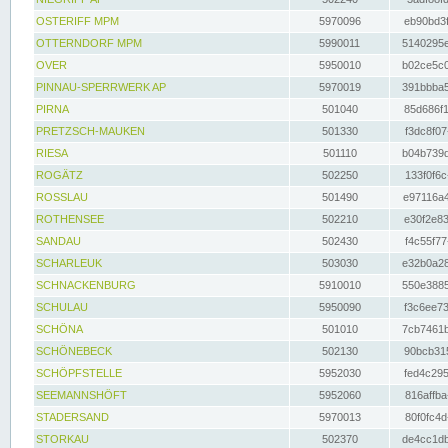
OSTERIFF MPM
5970096
eb90bd3f
OTTERNDORF MPM
5990011
5140295e
OVER
5950010
b02ce5c0
PINNAU-SPERRWERK AP
5970019
391bbba5
PIRNA
501040
85d686f1
PRETZSCH-MAUKEN
501330
f3dc8f07
RIESA
501110
b04b739d
ROGÄTZ
502250
133f0f6c
ROSSLAU
501490
e97116a4
ROTHENSEE
502210
e30f2e83
SANDAU
502430
f4c55f77
SCHARLEUK
503030
e32b0a28
SCHNACKENBURG
5910010
550e3885
SCHULAU
5950090
f3c6ee73
SCHÖNA
501010
7cb7461b
SCHÖNEBECK
502130
90bcb315
SCHÖPFSTELLE
5952030
fed4c295
SEEMANNSHÖFT
5952060
816affba
STADERSAND
5970013
80f0fc4d
STORKAU
502370
de4cc1db