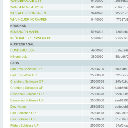
WANGEROOGE OST
9420020
26656fda
WANGEROOGE WEST
9420040
70039212
WHV ALTER VORHAFEN
9440020
f85bd17b
WHV NEUER VORHAFEN
9440030
f77317d9
KRÜCKAU
ELMSHORN HAFEN
5970022
136febf6
KRÜCKAU-SPERRWERK BP
5970023
53c277c3
KÜSTENKANAL
HUNDSMÜHLEN
4960020
cf6ac249
Hilkenbrook
3800010
58ccd6f0
LAHN
Bad Ems Schleuse UP
25800700
c005afb9
Bad Ems Wehr OP
25800690
f2295e77
Cramberg Schleuse OP
25800538
24fe419b
Cramberg Schleuse UP
25800540
3abb36d1
Dausenau Schleuse OP
25800678
9ceb358c
Dausenau Schleuse UP
25800680
eae91991
Diez Hafen
25800500
eadedeb6
Diez Schleuse OP
25800478
ea62ec5f
Diez Schleuse UP
25800480
31750a0f
Fürfurt Schleuse UP
25800300
34af0fca