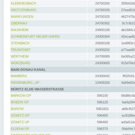
KLEINHEUBACH
24700200
355b02d2
KROTZENBURG
24700335
27eed51b
MAINFLINGEN
24700325
4627475d
OBERNAU
24700302
3c7cfb10
RAUNHEIM
24900108
db1684c1
SCHWEINFURT NEUER HAFEN
24300304
42ecae60
STEINBACH
24500100
1ed983c3
TRUNSTADT
24300202
a77aad00
WERTHEIM
24709089
0e065a22
WÜRZBURG
24300600
915d76e1
MAIN-DONAU-KANAL
BAMBERG
24300042
ff02f181
RIEDENBURG_UP
13409200
4a69e82e
MÜRITZ-ELDE-WASSERSTRASSE
BARKOW OP
596100
06d86c6b
BOBZIN OP
596120
faefa284
BUROW
5961601
a68cf527
DÖMITZ OP
596450
ec8188ee
DÖMITZ UP
596460
ad3a51da
ELDENA OP
596370
0fab94c7