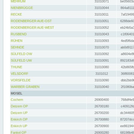
MEHRUM
31010071
be05603a
NIENBRÜGGE
31010044
864a8111
RECKE
31010011
7af19499
RODENBERGER AUE-OST
31010051
6288de60
RODENBERGER AUE-WEST
31010052
eb24b5a3
RUSBEND
31010043
c1f06401
RÜHEN
31010093
4ed5f6da
SEHNDE
31010070
ab0d9117
SÜLFELD OW
31010092
a8604e8f
SÜLFELD UW
31010091
892183d6
THUNE
31010080
42b865fb
VELSDORF
3101012
36f80081
VORSFELDE
31010090
dbb2bb9f
WARBER GRABEN
31010040
2f1080ba
MOSEL
Cochem
26900400
768df4e9
Detzem OP
26700180
c40912fd
Detzem UP
26700200
dc344605
Enkirch OP
26700880
87207dcd
Enkirch UP
26700900
ee861944
Fankel OP
26900280
68198b48