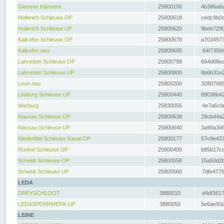
Giessen Klärwerk
25800100
4b386a6a
Hollerich Schleuse OP
25800618
cedc9b0c
Hollerich Schleuse UP
25800620
9beb7290
Kalkofen Schleuse OP
25800578
a7034573
Kalkofen neu
25800600
64f735fd
Lahnstein Schleuse OP
25800798
664d68ea
Lahnstein Schleuse UP
25800800
6b6b31e2
Leun neu
25800200
32807065
Limburg Schleuse UP
25800440
89038b42
Marburg
25830056
4e7a6cfa
Nassau Schleuse OP
25800638
29cb44a2
Nassau Schleuse UP
25800640
3a90a346
Niederbiel Schleuse Kanal OP
25800177
57c8e437
Runkel Schleuse UP
25800400
b85b17cc
Scheidt Schleuse OP
25800558
15a50d2b
Scheidt Schleuse UP
25800560
7dfe4776
LEDA
DREYSCHLOOT
3880010
d4df3617
LEDASPERRWERK UP
3880050
5e6ae93a
LEINE