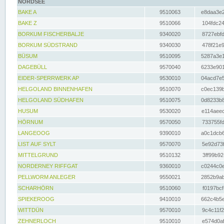
NORDSEE
BAKE A
9510063
e8daa3e2
BAKE Z
9510066
104fdc24
BORKUM FISCHERBALJE
9340020
8727ebfd
BORKUM SÜDSTRAND
9340030
478f21e9
BÜSUM
9510095
5287a3e1
DAGEBÜLL
9570040
6233e901
EIDER-SPERRWERK AP
9530010
04acd7e5
HELGOLAND BINNENHAFEN
9510070
c0ec139b
HELGOLAND SÜDHAFEN
9510075
0d8233b8
HUSUM
9530020
e114aeec
HÖRNUM
9570050
733755fd
LANGEOOG
9390010
a0c1dcb6
LIST AUF SYLT
9570070
5e92d73f
MITTELGRUND
9510132
3ff99b92
NORDERNEY RIFFGAT
9360010
c0244c0e
PELLWORM ANLEGER
9550021
2852b9ab
SCHARHÖRN
9510060
f0197bcf
SPIEKEROOG
9410010
662c4b5e
WITTDÜN
9570010
9c4c11f2
ZEHNERLOCH
9510010
e574d0af