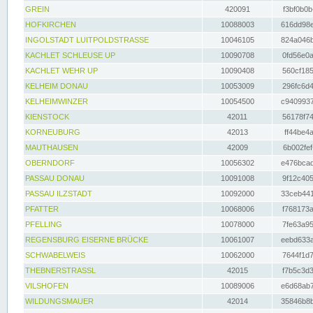
GREIN
420091
f3bf0b0b
HOFKIRCHEN
10088003
616dd98e
INGOLSTADT LUITPOLDSTRASSE
10046105
824a046b
KACHLET SCHLEUSE UP
10090708
0fd56e0a
KACHLET WEHR UP
10090408
560cf185
KELHEIM DONAU
10053009
296fc6d4
KELHEIMWINZER
10054500
c9409937
KIENSTOCK
42011
56178f74
KORNEUBURG
42013
ff44be4a
MAUTHAUSEN
42009
6b002fef
OBERNDORF
10056302
e476bcad
PASSAU DONAU
10091008
9f12c405
PASSAU ILZSTADT
10092000
33ceb441
PFATTER
10068006
f768173a
PFELLING
10078000
7fe63a95
REGENSBURG EISERNE BRÜCKE
10061007
eebd633a
SCHWABELWEIS
10062000
7644f1d7
THEBNERSTRASSL
42015
f7b5c3d3
VILSHOFEN
10089006
e6d68ab7
WILDUNGSMAUER
42014
35846b8b