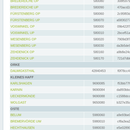
BREDEREICHE OP
580080
308f5979
BREDEREICHE UP
580090
470acd2a
FÜRSTENBERG OP
580060
2c95f83d
FÜRSTENBERG UP
580070
a5830277
VOßWINKEL OP
580000
09b422f7
VOßWINKEL UP
580010
2bcef51a
WESENBERG OP
580020
7909d3f7
WESENBERG UP
580030
da3b5de9
ZEHDENICK OP
580160
a9b8e24c
ZEHDENICK UP
580170
721d7dbf
ORKE
DALWIGKSTHAL
42840453
f0f78cc4
KLEINES HAFF
KARLSHAGEN
9690085
f53bb77f
KARNIN
9690084
da893bbd
UECKERMÜNDE
9690088
c1588dcc
WOLGAST
9650080
b327e35c
OSTE
BELUM
5980060
a9e93be0
BREMERVÖRDE UW
5980010
cf8a3ea2
HECHTHAUSEN
5980030
e5e02890