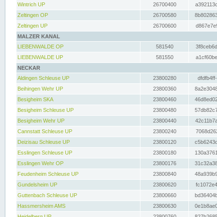
Wintrich UP
26700400
a392113c
Zeltingen OP
26700580
8b802863
Zeltingen UP
26700600
d867e7e9
MALZER KANAL
LIEBENWALDE OP
581540
3f8ceb6d
LIEBENWALDE UP
581550
a1cf60be
NECKAR
Aldingen Schleuse UP
23800280
dfdfb4ff
Beihingen Wehr UP
23800360
8a2e3048
Besigheim SKA
23800460
46d8ed02
Besigheim Schleuse UP
23800480
57db82c7
Besigheim Wehr UP
23800440
42c11b7a
Cannstatt Schleuse UP
23800240
7068d262
Deizisau Schleuse UP
23800120
c5b6243d
Esslingen Schleuse UP
23800180
130a3761
Esslingen Wehr OP
23800176
31c32a38
Feudenheim Schleuse UP
23800840
48a939b9
Gundelsheim UP
23800620
fc1072e4
Guttenbach Schleuse UP
23800660
bd36404b
Hassmersheim AMS
23800630
0e1b8ae0
Heidelberg UP
23800760
827b2685