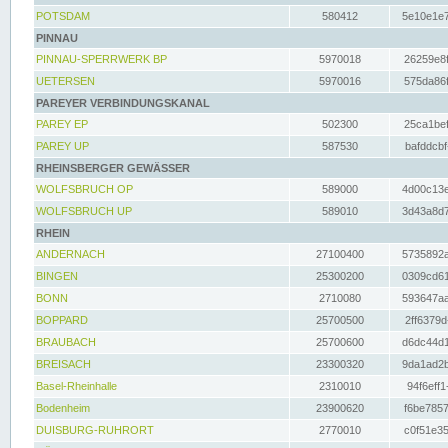
POTSDAM
580412
5e10e1e7
PINNAU
PINNAU-SPERRWERK BP
5970018
26259e8f
UETERSEN
5970016
575da86f
PAREYER VERBINDUNGSKANAL
PAREY EP
502300
25ca1bef
PAREY UP
587530
bafddcbf
RHEINSBERGER GEWÄSSER
WOLFSBRUCH OP
589000
4d00c13e
WOLFSBRUCH UP
589010
3d43a8d7
RHEIN
ANDERNACH
27100400
5735892a
BINGEN
25300200
0309cd61
BONN
2710080
593647aa
BOPPARD
25700500
2ff6379d
BRAUBACH
25700600
d6dc44d1
BREISACH
23300320
9da1ad2b
Basel-Rheinhalle
2310010
94f6eff1
Bodenheim
23900620
f6be7857
DUISBURG-RUHRORT
2770010
c0f51e35