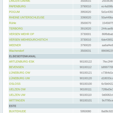
LINGEN-DARME
3500015
200363fc
PAPENBURG
3790010
ec4a598d
POGUM
3950020
5d1e4350
RHEINE UNTERSCHLEUSE
3390020
50a449ba
Rühle
3500070
15456f75
TERBORG
3910020
244cae8b
VERSEN WEHR OP
3730001
86f8dbab
VERSEN WEHRDURCHSTICH
3730010
6de43652
WEENER
3790020
aa6af4e6
Wachendorf
3500031
88698229
ELBESEITENKANAL
ARTLENBURG-ESK
90100122
7fec2f4f
BEVENSEN
90100112
b8997708
LÜNEBURG OW
90100121
c7364d1e
LÜNEBURG UW
90100120
d18033cd
OSLOSS
90100100
6c5b6422
UELZEN OW
90100111
728bd3e3
UELZEN UW
90100110
0d0082cf
WITTINGEN
90100101
9cf795ce
ESTE
BUXTEHUDE
5950080
8a08c920