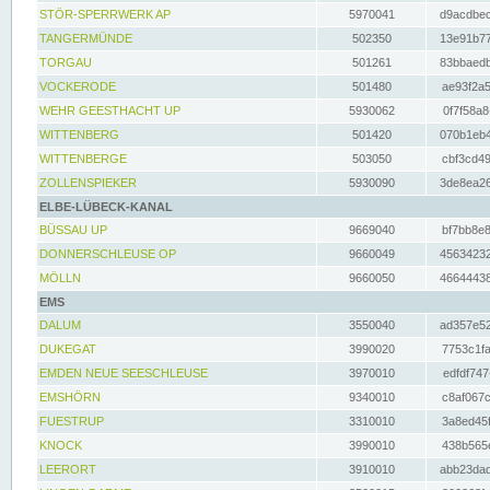
STÖR-SPERRWERK AP
5970041
d9acdbec
TANGERMÜNDE
502350
13e91b77
TORGAU
501261
83bbaedb
VOCKERODE
501480
ae93f2a5
WEHR GEESTHACHT UP
5930062
0f7f58a8
WITTENBERG
501420
070b1eb4
WITTENBERGE
503050
cbf3cd49
ZOLLENSPIEKER
5930090
3de8ea26
ELBE-LÜBECK-KANAL
BÜSSAU UP
9669040
bf7bb8e8
DONNERSCHLEUSE OP
9660049
45634232
MÖLLN
9660050
46644438
EMS
DALUM
3550040
ad357e52
DUKEGAT
3990020
7753c1fa
EMDEN NEUE SEESCHLEUSE
3970010
edfdf747
EMSHÖRN
9340010
c8af067c
FUESTRUP
3310010
3a8ed45f
KNOCK
3990010
438b565e
LEERORT
3910010
abb23dad