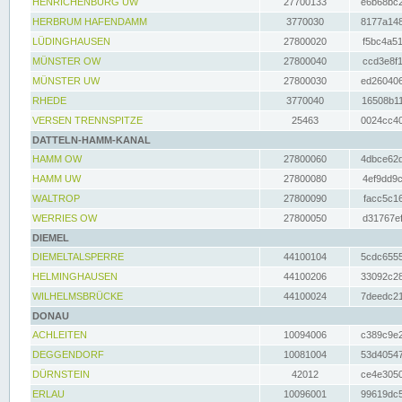
HENRICHENBURG UW
27700133
e6b68bc2
HERBRUM HAFENDAMM
3770030
8177a148
LÜDINGHAUSEN
27800020
f5bc4a51
MÜNSTER OW
27800040
ccd3e8f1
MÜNSTER UW
27800030
ed260406
RHEDE
3770040
16508b11
VERSEN TRENNSPITZE
25463
0024cc40
DATTELN-HAMM-KANAL
HAMM OW
27800060
4dbce62d
HAMM UW
27800080
4ef9dd9c
WALTROP
27800090
facc5c16
WERRIES OW
27800050
d31767ef
DIEMEL
DIEMELTALSPERRE
44100104
5cdc6555
HELMINGHAUSEN
44100206
33092c28
WILHELMSBRÜCKE
44100024
7deedc21
DONAU
ACHLEITEN
10094006
c389c9e2
DEGGENDORF
10081004
53d40547
DÜRNSTEIN
42012
ce4e3050
ERLAU
10096001
99619dc5