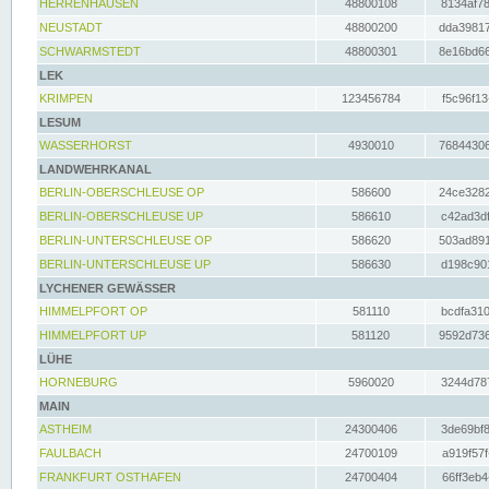
HERRENHAUSEN
48800108
8134af78
NEUSTADT
48800200
dda39817
SCHWARMSTEDT
48800301
8e16bd66
LEK
KRIMPEN
123456784
f5c96f13
LESUM
WASSERHORST
4930010
76844306
LANDWEHRKANAL
BERLIN-OBERSCHLEUSE OP
586600
24ce3282
BERLIN-OBERSCHLEUSE UP
586610
c42ad3df
BERLIN-UNTERSCHLEUSE OP
586620
503ad891
BERLIN-UNTERSCHLEUSE UP
586630
d198c901
LYCHENER GEWÄSSER
HIMMELPFORT OP
581110
bcdfa310
HIMMELPFORT UP
581120
9592d736
LÜHE
HORNEBURG
5960020
3244d787
MAIN
ASTHEIM
24300406
3de69bf8
FAULBACH
24700109
a919f57f
FRANKFURT OSTHAFEN
24700404
66ff3eb4