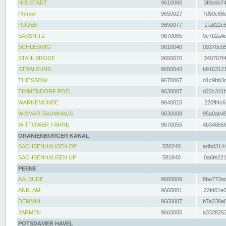
NEUSTADT
9610080
3f0b6b74
Prerow
9650027
7d50c68c
RUDEN
9690077
1fa822e6
SASSNITZ
9670065
9e7b2a4d
SCHLESWIG
9610040
09370c05
STAHLBRODE
9650070
340707f4
STRALSUND
9650043
b9163121
THIESSOW
9670067
d1c9bb3c
TIMMENDORF POEL
9630007
d22c341b
WARNEMÜNDE
9640015
220ff4c6
WISMAR-BAUMHAUS
9630008
95a0ab45
WITTOWER FÄHRE
9670055
4b348b56
ORANIENBURGER KANAL
SACHSENHAUSEN OP
580240
adbd3144
SACHSENHAUSEN UP
581840
0a6fe221
PEENE
AALBUDE
9660009
8ba772ed
ANKLAM
9660001
22fd01e0
DEMMIN
9660007
b7e238e8
JARMEN
9660005
a3328262
POTSDAMER HAVEL