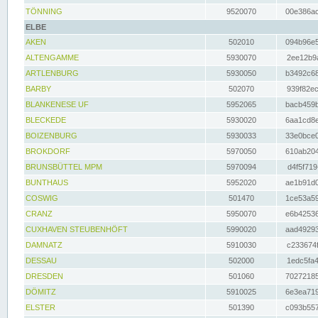
TÖNNING
9520070
00e386ac
ELBE
AKEN
502010
094b96e5
ALTENGAMME
5930070
2ee12b9a
ARTLENBURG
5930050
b3492c68
BARBY
502070
939f82ec
BLANKENESE UF
5952065
bacb459b
BLECKEDE
5930020
6aa1cd8e
BOIZENBURG
5930033
33e0bce0
BROKDORF
5970050
610ab204
BRUNSBÜTTEL MPM
5970094
d4f5f719
BUNTHAUS
5952020
ae1b91d0
COSWIG
501470
1ce53a59
CRANZ
5950070
e6b42536
CUXHAVEN STEUBENHÖFT
5990020
aad49293
DAMNATZ
5910030
c233674f
DESSAU
502000
1edc5fa4
DRESDEN
501060
70272185
DÖMITZ
5910025
6e3ea719
ELSTER
501390
c093b557