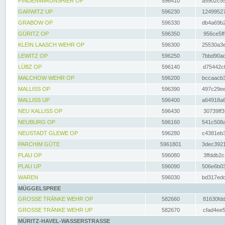
FINDENWIRUNSHIER OP
596410
a5902c55
GARWITZ UP
596230
12499527
GRABOW OP
596330
db4a69b2
GÜRITZ OP
596350
956ce5ff
KLEIN LAASCH WEHR OP
596300
25530a3e
LEWITZ OP
596250
7bbd90ad
LÜBZ OP
596140
d75442cf
MALCHOW WEHR OP
596200
bccaacb3
MALLISS OP
596390
497c29ee
MALLISS UP
596400
a64918a6
NEU KALLISS OP
596430
30739ff3
NEUBURG OP
596160
541c508a
NEUSTADT GLEWE OP
596280
c4381eb3
PARCHIM GÜTE
5961801
3dec3921
PLAU OP
596080
3ffddb2c
PLAU UP
596090
506e6b03
WAREN
596030
bd317edd
MÜGGELSPREE
GROSSE TRÄNKE WEHR OP
582660
81630fdd
GROSSE TRÄNKE WEHR UP
582670
cfad4ee5
MÜRITZ-HAVEL-WASSERSTRASSE