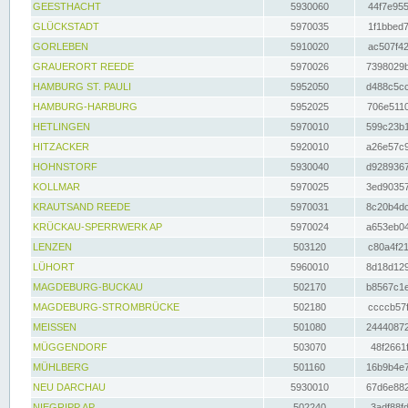
GEESTHACHT
5930060
44f7e955
GLÜCKSTADT
5970035
1f1bbed7
GORLEBEN
5910020
ac507f42
GRAUERORT REEDE
5970026
7398029b
HAMBURG ST. PAULI
5952050
d488c5cc
HAMBURG-HARBURG
5952025
706e5110
HETLINGEN
5970010
599c23b1
HITZACKER
5920010
a26e57c9
HOHNSTORF
5930040
d9289367
KOLLMAR
5970025
3ed90357
KRAUTSAND REEDE
5970031
8c20b4dc
KRÜCKAU-SPERRWERK AP
5970024
a653eb04
LENZEN
503120
c80a4f21
LÜHORT
5960010
8d18d129
MAGDEBURG-BUCKAU
502170
b8567c1e
MAGDEBURG-STROMBRÜCKE
502180
ccccb57f
MEISSEN
501080
24440872
MÜGGENDORF
503070
48f2661f
MÜHLBERG
501160
16b9b4e7
NEU DARCHAU
5930010
67d6e882
NIEGRIPP AP
502240
3adf88fd