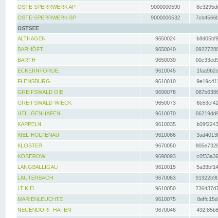
OSTE-SPERRWERK AP
9000000590
8c3295dc
OSTE-SPERRWERK BP
9000000532
7cb4566b
OSTSEE
ALTHAGEN
9650024
b8d05bf9
BARHÖFT
9650040
09227288
BARTH
9650030
00c33ed9
ECKERNFÖRDE
9610045
1faa9b2c
FLENSBURG
9610010
9e19c411
GREIFSWALD OIE
9690078
087b6386
GREIFSWALD-WIECK
9650073
6b53ef42
HEILIGENHAFEN
9610070
06219dd9
KAPPELN
9610035
b09f2243
KIEL-HOLTENAU
9610066
3ad4013f
KLOSTER
9670050
905e7328
KOSEROW
9690093
c0f33a36
LANGBALLIGAU
9610015
5a33bf14
LAUTERBACH
9670063
91922b9b
LT KIEL
9610050
736437d7
MARIENLEUCHTE
9610075
8effc15d
NEUENDORF HAFEN
9670046
492f85b8