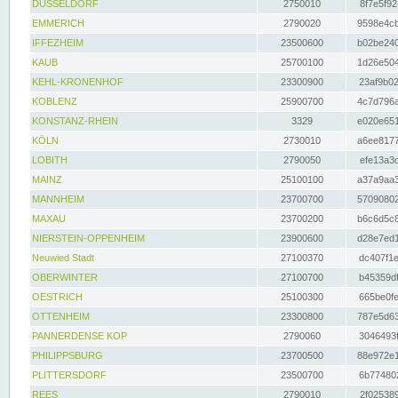
DÜSSELDORF
2750010
8f7e5f92
EMMERICH
2790020
9598e4cb
IFFEZHEIM
23500600
b02be240
KAUB
25700100
1d26e504
KEHL-KRONENHOF
23300900
23af9b02
KOBLENZ
25900700
4c7d796a
KONSTANZ-RHEIN
3329
e020e651
KÖLN
2730010
a6ee8177
LOBITH
2790050
efe13a3d
MAINZ
25100100
a37a9aa3
MANNHEIM
23700700
57090802
MAXAU
23700200
b6c6d5c8
NIERSTEIN-OPPENHEIM
23900600
d28e7ed1
Neuwied Stadt
27100370
dc407f1e
OBERWINTER
27100700
b45359df
OESTRICH
25100300
665be0fe
OTTENHEIM
23300800
787e5d63
PANNERDENSE KOP
2790060
3046493f
PHILIPPSBURG
23700500
88e972e1
PLITTERSDORF
23500700
6b774802
REES
2790010
2f025389