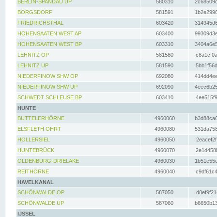
BERLIN-SPANDAU UP
580310
2c68509c
BORGSDORF
581591
1b2e2996
FRIEDRICHSTHAL
603420
314945d6
HOHENSAATEN WEST AP
603400
99309d3e
HOHENSAATEN WEST BP
603310
3404a6e5
LEHNITZ OP
581580
c8a1cf0a
LEHNITZ UP
581590
5bb1f56d
NIEDERFINOW SHW OP
692080
414dd4ee
NIEDERFINOW SHW UP
692090
4eec6b25
SCHWEDT SCHLEUSE BP
603410
4ee515f9
HUNTE
BUTTELERHÖRNE
4960060
b3d88ca6
ELSFLETH OHRT
4960080
531da758
HOLLERSIEL
4960050
2eacef2f
HUNTEBRÜCK
4960070
2e1d458b
OLDENBURG-DRIELAKE
4960030
1b51e55e
REITHÖRNE
4960040
c9df61c4
HAVELKANAL
SCHÖNWALDE OP
587050
d8ef9f21
SCHÖNWALDE UP
587060
b6650b13
IJSSEL