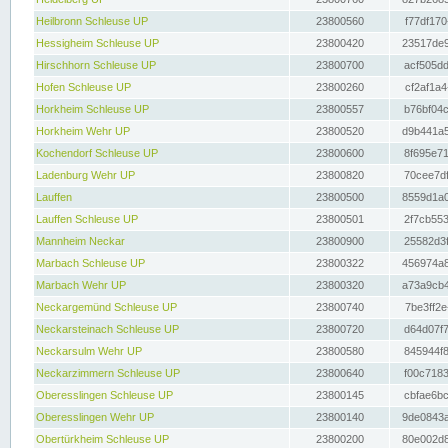
Heilbronn Schleuse UP
23800560
f77df170
Hessigheim Schleuse UP
23800420
23517de9
Hirschhorn Schleuse UP
23800700
acf505dd
Hofen Schleuse UP
23800260
cf2af1a4
Horkheim Schleuse UP
23800557
b76bf04c
Horkheim Wehr UP
23800520
d9b441a5
Kochendorf Schleuse UP
23800600
8f695e71
Ladenburg Wehr UP
23800820
70cee7df
Lauffen
23800500
8559d1a0
Lauffen Schleuse UP
23800501
2f7cb553
Mannheim Neckar
23800900
25582d3f
Marbach Schleuse UP
23800322
456974a8
Marbach Wehr UP
23800320
a73a9cb4
Neckargemünd Schleuse UP
23800740
7be3ff2e
Neckarsteinach Schleuse UP
23800720
d64d07f7
Neckarsulm Wehr UP
23800580
845944f8
Neckarzimmern Schleuse UP
23800640
f00c7183
Oberesslingen Schleuse UP
23800145
cbfae6bc
Oberesslingen Wehr UP
23800140
9de0843a
Obertürkheim Schleuse UP
23800200
80e002d8