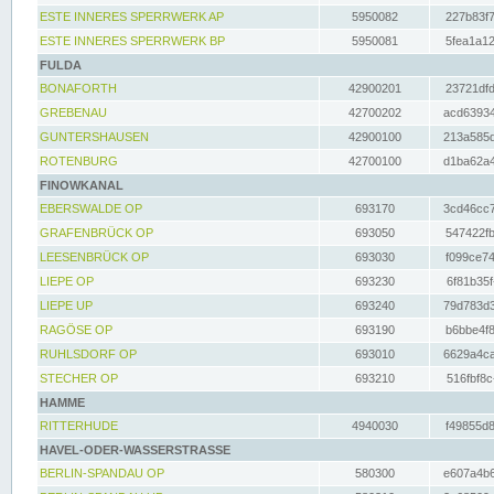
ESTE INNERES SPERRWERK AP
5950082
227b83f7
ESTE INNERES SPERRWERK BP
5950081
5fea1a12
FULDA
BONAFORTH
42900201
23721dfd
GREBENAU
42700202
acd63934
GUNTERSHAUSEN
42900100
213a585d
ROTENBURG
42700100
d1ba62a4
FINOWKANAL
EBERSWALDE OP
693170
3cd46cc7
GRAFENBRÜCK OP
693050
547422fb
LEESENBRÜCK OP
693030
f099ce74
LIEPE OP
693230
6f81b35f
LIEPE UP
693240
79d783d3
RAGÖSE OP
693190
b6bbe4f8
RUHLSDORF OP
693010
6629a4ca
STECHER OP
693210
516fbf8c
HAMME
RITTERHUDE
4940030
f49855d8
HAVEL-ODER-WASSERSTRASSE
BERLIN-SPANDAU OP
580300
e607a4b6