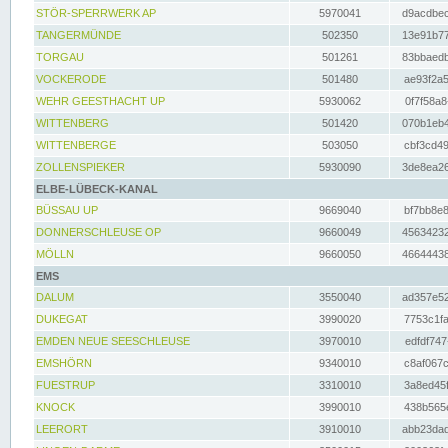
STÖR-SPERRWERK AP
5970041
d9acdbec
TANGERMÜNDE
502350
13e91b77
TORGAU
501261
83bbaedb
VOCKERODE
501480
ae93f2a5
WEHR GEESTHACHT UP
5930062
0f7f58a8
WITTENBERG
501420
070b1eb4
WITTENBERGE
503050
cbf3cd49
ZOLLENSPIEKER
5930090
3de8ea26
ELBE-LÜBECK-KANAL
BÜSSAU UP
9669040
bf7bb8e8
DONNERSCHLEUSE OP
9660049
45634232
MÖLLN
9660050
46644438
EMS
DALUM
3550040
ad357e52
DUKEGAT
3990020
7753c1fa
EMDEN NEUE SEESCHLEUSE
3970010
edfdf747
EMSHÖRN
9340010
c8af067c
FUESTRUP
3310010
3a8ed45f
KNOCK
3990010
438b565e
LEERORT
3910010
abb23dad