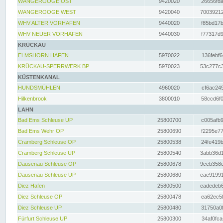
WANGEROOGE OST
9420020
26656fda
WANGEROOGE WEST
9420040
70039212
WHV ALTER VORHAFEN
9440020
f85bd17b
WHV NEUER VORHAFEN
9440030
f77317d9
KRÜCKAU
ELMSHORN HAFEN
5970022
136febf6
KRÜCKAU-SPERRWERK BP
5970023
53c277c3
KÜSTENKANAL
HUNDSMÜHLEN
4960020
cf6ac249
Hilkenbrook
3800010
58ccd6f0
LAHN
Bad Ems Schleuse UP
25800700
c005afb9
Bad Ems Wehr OP
25800690
f2295e77
Cramberg Schleuse OP
25800538
24fe419b
Cramberg Schleuse UP
25800540
3abb36d1
Dausenau Schleuse OP
25800678
9ceb358c
Dausenau Schleuse UP
25800680
eae91991
Diez Hafen
25800500
eadedeb6
Diez Schleuse OP
25800478
ea62ec5f
Diez Schleuse UP
25800480
31750a0f
Fürfurt Schleuse UP
25800300
34af0fca