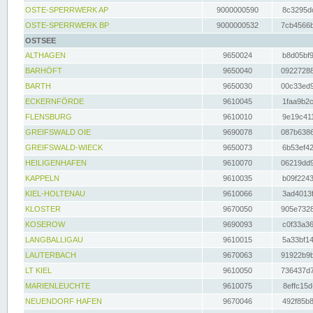
OSTE-SPERRWERK AP
9000000590
8c3295dc
OSTE-SPERRWERK BP
9000000532
7cb4566b
OSTSEE
ALTHAGEN
9650024
b8d05bf9
BARHÖFT
9650040
09227288
BARTH
9650030
00c33ed9
ECKERNFÖRDE
9610045
1faa9b2c
FLENSBURG
9610010
9e19c411
GREIFSWALD OIE
9690078
087b6386
GREIFSWALD-WIECK
9650073
6b53ef42
HEILIGENHAFEN
9610070
06219dd9
KAPPELN
9610035
b09f2243
KIEL-HOLTENAU
9610066
3ad4013f
KLOSTER
9670050
905e7328
KOSEROW
9690093
c0f33a36
LANGBALLIGAU
9610015
5a33bf14
LAUTERBACH
9670063
91922b9b
LT KIEL
9610050
736437d7
MARIENLEUCHTE
9610075
8effc15d
NEUENDORF HAFEN
9670046
492f85b8