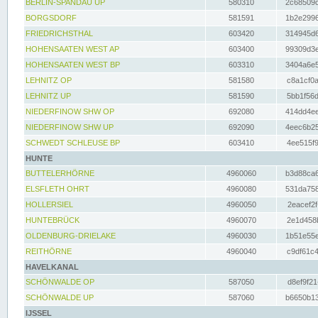
BERLIN-SPANDAU UP
580310
2c68509c
BORGSDORF
581591
1b2e2996
FRIEDRICHSTHAL
603420
314945d6
HOHENSAATEN WEST AP
603400
99309d3e
HOHENSAATEN WEST BP
603310
3404a6e5
LEHNITZ OP
581580
c8a1cf0a
LEHNITZ UP
581590
5bb1f56d
NIEDERFINOW SHW OP
692080
414dd4ee
NIEDERFINOW SHW UP
692090
4eec6b25
SCHWEDT SCHLEUSE BP
603410
4ee515f9
HUNTE
BUTTELERHÖRNE
4960060
b3d88ca6
ELSFLETH OHRT
4960080
531da758
HOLLERSIEL
4960050
2eacef2f
HUNTEBRÜCK
4960070
2e1d458b
OLDENBURG-DRIELAKE
4960030
1b51e55e
REITHÖRNE
4960040
c9df61c4
HAVELKANAL
SCHÖNWALDE OP
587050
d8ef9f21
SCHÖNWALDE UP
587060
b6650b13
IJSSEL