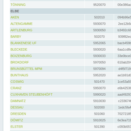
TÖNNING
9520070
00e386ac
ELBE
AKEN
502010
094b96e5
ALTENGAMME
5930070
2ee12b9a
ARTLENBURG
5930050
b3492c68
BARBY
502070
939f82ec
BLANKENESE UF
5952065
bacb459b
BLECKEDE
5930020
6aa1cd8e
BOIZENBURG
5930033
33e0bce0
BROKDORF
5970050
610ab204
BRUNSBÜTTEL MPM
5970094
d4f5f719
BUNTHAUS
5952020
ae1b91d0
COSWIG
501470
1ce53a59
CRANZ
5950070
e6b42536
CUXHAVEN STEUBENHÖFT
5990020
aad49293
DAMNATZ
5910030
c233674f
DESSAU
502000
1edc5fa4
DRESDEN
501060
70272185
DÖMITZ
5910025
6e3ea719
ELSTER
501390
c093b557