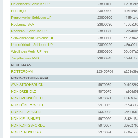
Pleidelsheim Schleuse UP
23800400
6e183f4b
Plochingen
23800100
be7ce40e
Poppenweiler Schleuse UP
23800300
f4854a4c
Rockenau SKA
23800690
4c00a166
Rockenau Schleuse UP
23800680
5ab4f00f
Schwabenheim Schleuse UP
23800800
ec9d3a4d
Untertürkheim Schleuse UP
23800220
a5ca02fb
Wieblingen Wehr UP neu
23800780
66d887a6
Ziegelhausen AMS
23800745
3944c1fd
NEUE MAAS
ROTTERDAM
123456786
a269e3be
NORD-OSTSEE-KANAL
AWK STROHBRÜCK
5970069
0e192297
NOK BREIHOLZ
5970075
4a904d59
NOK BRUNSBÜTTEL
5970091
85fc0dac
NOK DÜKERSWISCH
5970085
3954300d
NOK KIEL AUSSEN
5650068
6dc44585
NOK KIEL BINNEN
5979020
8af24d6a
NOK KÖNIGSFÖRDE
5970067
d0ec2790
NOK RENDSBURG
5970074
8c8afb56