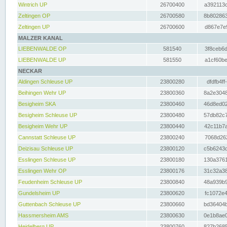
Wintrich UP
26700400
a392113c
Zeltingen OP
26700580
8b802863
Zeltingen UP
26700600
d867e7e9
MALZER KANAL
LIEBENWALDE OP
581540
3f8ceb6d
LIEBENWALDE UP
581550
a1cf60be
NECKAR
Aldingen Schleuse UP
23800280
dfdfb4ff
Beihingen Wehr UP
23800360
8a2e3048
Besigheim SKA
23800460
46d8ed02
Besigheim Schleuse UP
23800480
57db82c7
Besigheim Wehr UP
23800440
42c11b7a
Cannstatt Schleuse UP
23800240
7068d262
Deizisau Schleuse UP
23800120
c5b6243d
Esslingen Schleuse UP
23800180
130a3761
Esslingen Wehr OP
23800176
31c32a38
Feudenheim Schleuse UP
23800840
48a939b9
Gundelsheim UP
23800620
fc1072e4
Guttenbach Schleuse UP
23800660
bd36404b
Hassmersheim AMS
23800630
0e1b8ae0
Heidelberg UP
23800760
827b2685