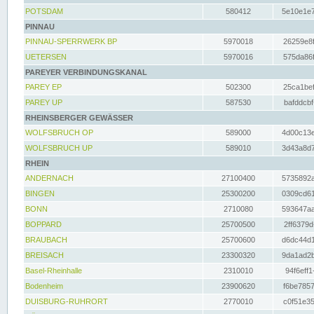
POTSDAM
580412
5e10e1e7
PINNAU
PINNAU-SPERRWERK BP
5970018
26259e8f
UETERSEN
5970016
575da86f
PAREYER VERBINDUNGSKANAL
PAREY EP
502300
25ca1bef
PAREY UP
587530
bafddcbf
RHEINSBERGER GEWÄSSER
WOLFSBRUCH OP
589000
4d00c13e
WOLFSBRUCH UP
589010
3d43a8d7
RHEIN
ANDERNACH
27100400
5735892a
BINGEN
25300200
0309cd61
BONN
2710080
593647aa
BOPPARD
25700500
2ff6379d
BRAUBACH
25700600
d6dc44d1
BREISACH
23300320
9da1ad2b
Basel-Rheinhalle
2310010
94f6eff1
Bodenheim
23900620
f6be7857
DUISBURG-RUHRORT
2770010
c0f51e35