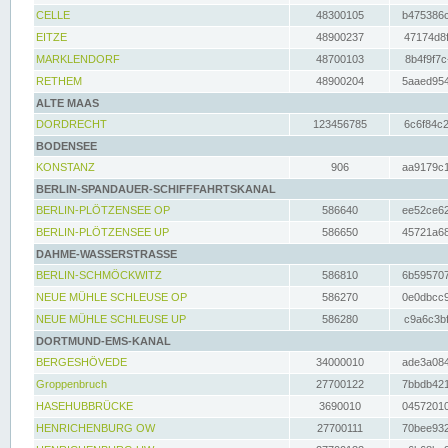
CELLE
48300105
b475386c
EITZE
48900237
47174d8f
MARKLENDORF
48700103
8b4f9f7c
RETHEM
48900204
5aaed954
ALTE MAAS
DORDRECHT
123456785
6c6f84c2
BODENSEE
KONSTANZ
906
aa9179c1
BERLIN-SPANDAUER-SCHIFFFAHRTSKANAL
BERLIN-PLÖTZENSEE OP
586640
ee52ce62
BERLIN-PLÖTZENSEE UP
586650
45721a68
DAHME-WASSERSTRASSE
BERLIN-SCHMÖCKWITZ
586810
6b595707
NEUE MÜHLE SCHLEUSE OP
586270
0e0dbcc9
NEUE MÜHLE SCHLEUSE UP
586280
c9a6c3bf
DORTMUND-EMS-KANAL
BERGESHÖVEDE
34000010
ade3a084
Groppenbruch
27700122
7bbdb421
HASEHUBBRÜCKE
3690010
04572010
HENRICHENBURG OW
27700111
70bee932