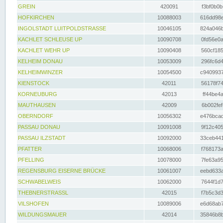
GREIN
420091
f3bf0b0b
HOFKIRCHEN
10088003
616dd98e
INGOLSTADT LUITPOLDSTRASSE
10046105
824a046b
KACHLET SCHLEUSE UP
10090708
0fd56e0a
KACHLET WEHR UP
10090408
560cf185
KELHEIM DONAU
10053009
296fc6d4
KELHEIMWINZER
10054500
c9409937
KIENSTOCK
42011
56178f74
KORNEUBURG
42013
ff44be4a
MAUTHAUSEN
42009
6b002fef
OBERNDORF
10056302
e476bcad
PASSAU DONAU
10091008
9f12c405
PASSAU ILZSTADT
10092000
33ceb441
PFATTER
10068006
f768173a
PFELLING
10078000
7fe63a95
REGENSBURG EISERNE BRÜCKE
10061007
eebd633a
SCHWABELWEIS
10062000
7644f1d7
THEBNERSTRASSL
42015
f7b5c3d3
VILSHOFEN
10089006
e6d68ab7
WILDUNGSMAUER
42014
35846b8b