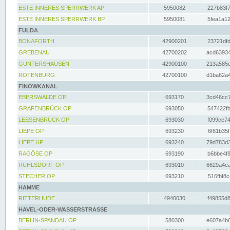
ESTE INNERES SPERRWERK AP
5950082
227b83f7
ESTE INNERES SPERRWERK BP
5950081
5fea1a12
FULDA
BONAFORTH
42900201
23721dfd
GREBENAU
42700202
acd63934
GUNTERSHAUSEN
42900100
213a585d
ROTENBURG
42700100
d1ba62a4
FINOWKANAL
EBERSWALDE OP
693170
3cd46cc7
GRAFENBRÜCK OP
693050
547422fb
LEESENBRÜCK OP
693030
f099ce74
LIEPE OP
693230
6f81b35f
LIEPE UP
693240
79d783d3
RAGÖSE OP
693190
b6bbe4f8
RUHLSDORF OP
693010
6629a4ca
STECHER OP
693210
516fbf8c
HAMME
RITTERHUDE
4940030
f49855d8
HAVEL-ODER-WASSERSTRASSE
BERLIN-SPANDAU OP
580300
e607a4b6