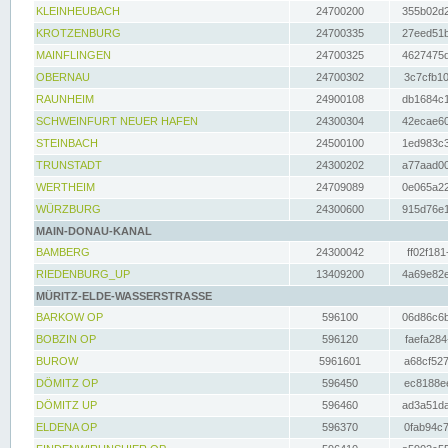
KLEINHEUBACH
24700200
355b02d2
KROTZENBURG
24700335
27eed51b
MAINFLINGEN
24700325
4627475d
OBERNAU
24700302
3c7cfb10
RAUNHEIM
24900108
db1684c1
SCHWEINFURT NEUER HAFEN
24300304
42ecae60
STEINBACH
24500100
1ed983c3
TRUNSTADT
24300202
a77aad00
WERTHEIM
24709089
0e065a22
WÜRZBURG
24300600
915d76e1
MAIN-DONAU-KANAL
BAMBERG
24300042
ff02f181
RIEDENBURG_UP
13409200
4a69e82e
MÜRITZ-ELDE-WASSERSTRASSE
BARKOW OP
596100
06d86c6b
BOBZIN OP
596120
faefa284
BUROW
5961601
a68cf527
DÖMITZ OP
596450
ec8188ee
DÖMITZ UP
596460
ad3a51da
ELDENA OP
596370
0fab94c7