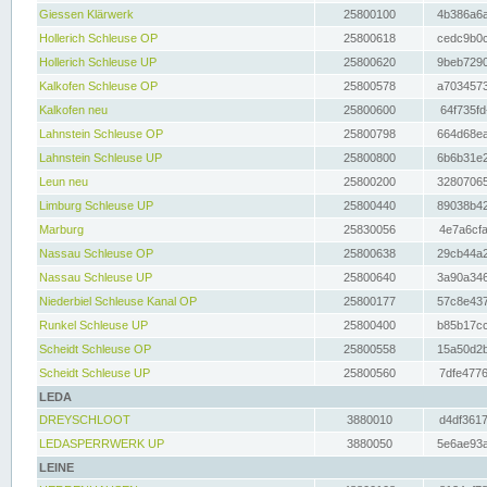
Giessen Klärwerk
25800100
4b386a6a
Hollerich Schleuse OP
25800618
cedc9b0c
Hollerich Schleuse UP
25800620
9beb7290
Kalkofen Schleuse OP
25800578
a7034573
Kalkofen neu
25800600
64f735fd
Lahnstein Schleuse OP
25800798
664d68ea
Lahnstein Schleuse UP
25800800
6b6b31e2
Leun neu
25800200
32807065
Limburg Schleuse UP
25800440
89038b42
Marburg
25830056
4e7a6cfa
Nassau Schleuse OP
25800638
29cb44a2
Nassau Schleuse UP
25800640
3a90a346
Niederbiel Schleuse Kanal OP
25800177
57c8e437
Runkel Schleuse UP
25800400
b85b17cc
Scheidt Schleuse OP
25800558
15a50d2b
Scheidt Schleuse UP
25800560
7dfe4776
LEDA
DREYSCHLOOT
3880010
d4df3617
LEDASPERRWERK UP
3880050
5e6ae93a
LEINE