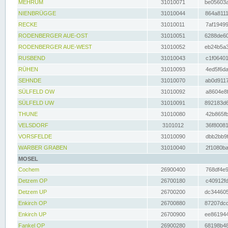
MEHRUM
31010071
be05603a
NIENBRÜGGE
31010044
864a8111
RECKE
31010011
7af19499
RODENBERGER AUE-OST
31010051
6288de60
RODENBERGER AUE-WEST
31010052
eb24b5a3
RUSBEND
31010043
c1f06401
RÜHEN
31010093
4ed5f6da
SEHNDE
31010070
ab0d9117
SÜLFELD OW
31010092
a8604e8f
SÜLFELD UW
31010091
892183d6
THUNE
31010080
42b865fb
VELSDORF
3101012
36f80081
VORSFELDE
31010090
dbb2bb9f
WARBER GRABEN
31010040
2f1080ba
MOSEL
Cochem
26900400
768df4e9
Detzem OP
26700180
c40912fd
Detzem UP
26700200
dc344605
Enkirch OP
26700880
87207dcd
Enkirch UP
26700900
ee861944
Fankel OP
26900280
68198b48