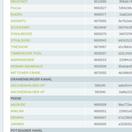
NEUSTADT
9610080
3f0b6b74
Prerow
9650027
7d50c68c
RUDEN
9690077
1fa822e6
SASSNITZ
9670065
9e7b2a4d
SCHLESWIG
9610040
09370c05
STAHLBRODE
9650070
340707f4
STRALSUND
9650043
b9163121
THIESSOW
9670067
d1c9bb3c
TIMMENDORF POEL
9630007
d22c341b
WARNEMÜNDE
9640015
220ff4c6
WISMAR-BAUMHAUS
9630008
95a0ab45
WITTOWER FÄHRE
9670055
4b348b56
ORANIENBURGER KANAL
SACHSENHAUSEN OP
580240
adbd3144
SACHSENHAUSEN UP
581840
0a6fe221
PEENE
AALBUDE
9660009
8ba772ed
ANKLAM
9660001
22fd01e0
DEMMIN
9660007
b7e238e8
JARMEN
9660005
a3328262
POTSDAMER HAVEL