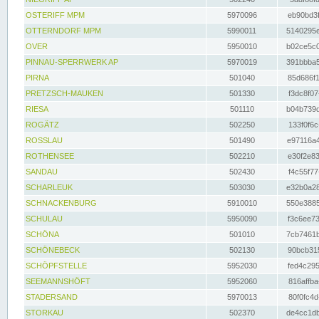
OSTERIFF MPM
5970096
eb90bd3f
OTTERNDORF MPM
5990011
5140295e
OVER
5950010
b02ce5c0
PINNAU-SPERRWERK AP
5970019
391bbba5
PIRNA
501040
85d686f1
PRETZSCH-MAUKEN
501330
f3dc8f07
RIESA
501110
b04b739d
ROGÄTZ
502250
133f0f6c
ROSSLAU
501490
e97116a4
ROTHENSEE
502210
e30f2e83
SANDAU
502430
f4c55f77
SCHARLEUK
503030
e32b0a28
SCHNACKENBURG
5910010
550e3885
SCHULAU
5950090
f3c6ee73
SCHÖNA
501010
7cb7461b
SCHÖNEBECK
502130
90bcb315
SCHÖPFSTELLE
5952030
fed4c295
SEEMANNSHÖFT
5952060
816affba
STADERSAND
5970013
80f0fc4d
STORKAU
502370
de4cc1db