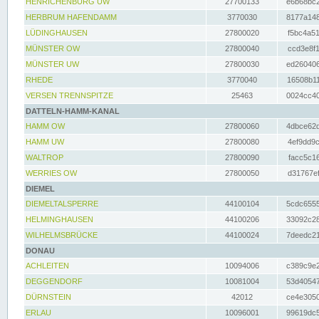
HENRICHENBURG UW
27700133
e6b68bc2
HERBRUM HAFENDAMM
3770030
8177a148
LÜDINGHAUSEN
27800020
f5bc4a51
MÜNSTER OW
27800040
ccd3e8f1
MÜNSTER UW
27800030
ed260406
RHEDE
3770040
16508b11
VERSEN TRENNSPITZE
25463
0024cc40
DATTELN-HAMM-KANAL
HAMM OW
27800060
4dbce62d
HAMM UW
27800080
4ef9dd9c
WALTROP
27800090
facc5c16
WERRIES OW
27800050
d31767ef
DIEMEL
DIEMELTALSPERRE
44100104
5cdc6555
HELMINGHAUSEN
44100206
33092c28
WILHELMSBRÜCKE
44100024
7deedc21
DONAU
ACHLEITEN
10094006
c389c9e2
DEGGENDORF
10081004
53d40547
DÜRNSTEIN
42012
ce4e3050
ERLAU
10096001
99619dc5