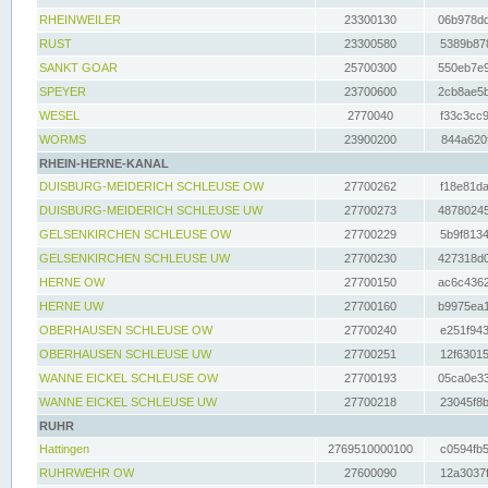
RHEINWEILER
23300130
06b978dd
RUST
23300580
5389b878
SANKT GOAR
25700300
550eb7e9
SPEYER
23700600
2cb8ae5b
WESEL
2770040
f33c3cc9
WORMS
23900200
844a620f
RHEIN-HERNE-KANAL
DUISBURG-MEIDERICH SCHLEUSE OW
27700262
f18e81da
DUISBURG-MEIDERICH SCHLEUSE UW
27700273
48780245
GELSENKIRCHEN SCHLEUSE OW
27700229
5b9f8134
GELSENKIRCHEN SCHLEUSE UW
27700230
427318d0
HERNE OW
27700150
ac6c4362
HERNE UW
27700160
b9975ea1
OBERHAUSEN SCHLEUSE OW
27700240
e251f943
OBERHAUSEN SCHLEUSE UW
27700251
12f63015
WANNE EICKEL SCHLEUSE OW
27700193
05ca0e33
WANNE EICKEL SCHLEUSE UW
27700218
23045f8b
RUHR
Hattingen
2769510000100
c0594fb5
RUHRWEHR OW
27600090
12a3037f