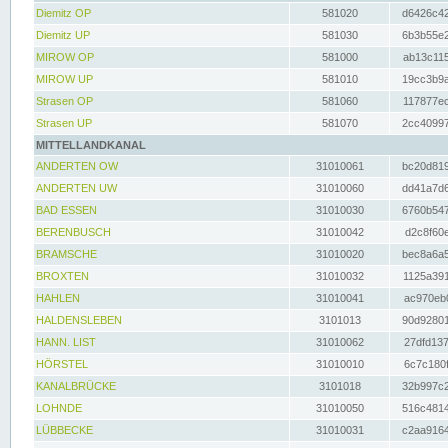
Diemitz OP
581020
d6426c42
Diemitz UP
581030
6b3b55e2
MIROW OP
581000
ab13c115
MIROW UP
581010
19cc3b9a
Strasen OP
581060
117877ec
Strasen UP
581070
2cc40997
MITTELLANDKANAL
ANDERTEN OW
31010061
bc20d819
ANDERTEN UW
31010060
dd41a7d6
BAD ESSEN
31010030
6760b547
BERENBUSCH
31010042
d2c8f60e
BRAMSCHE
31010020
bec8a6a5
BROXTEN
31010032
1125a391
HAHLEN
31010041
ac970eb0
HALDENSLEBEN
3101013
90d92801
HANN. LIST
31010062
27dfd137
HÖRSTEL
31010010
6c7c180f
KANALBRÜCKE
3101018
32b997c2
LOHNDE
31010050
516c4814
LÜBBECKE
31010031
c2aa9164