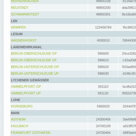
HERRENHAUSEN
48800108
8134af78
NEUSTADT
48800200
dda39817
SCHWARMSTEDT
48800301
8e16bd66
LEK
KRIMPEN
123456784
f5c96f13
LESUM
WASSERHORST
4930010
76844306
LANDWEHRKANAL
BERLIN-OBERSCHLEUSE OP
586600
24ce3282
BERLIN-OBERSCHLEUSE UP
586610
c42ad3df
BERLIN-UNTERSCHLEUSE OP
586620
503ad891
BERLIN-UNTERSCHLEUSE UP
586630
d198c901
LYCHENER GEWÄSSER
HIMMELPFORT OP
581110
bcdfa310
HIMMELPFORT UP
581120
9592d736
LÜHE
HORNEBURG
5960020
3244d787
MAIN
ASTHEIM
24300406
3de69bf8
FAULBACH
24700109
a919f57f
FRANKFURT OSTHAFEN
24700404
66ff3eb4