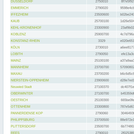
DÜSSELDORF
2750010
8f7e5f92
EMMERICH
2790020
9598e4cb
IFFEZHEIM
23500600
b02be240
KAUB
25700100
1d26e504
KEHL-KRONENHOF
23300900
23af9b02
KOBLENZ
25900700
4c7d796a
KONSTANZ-RHEIN
3329
e020e651
KÖLN
2730010
a6ee8177
LOBITH
2790050
efe13a3d
MAINZ
25100100
a37a9aa3
MANNHEIM
23700700
57090802
MAXAU
23700200
b6c6d5c8
NIERSTEIN-OPPENHEIM
23900600
d28e7ed1
Neuwied Stadt
27100370
dc407f1e
OBERWINTER
27100700
b45359df
OESTRICH
25100300
665be0fe
OTTENHEIM
23300800
787e5d63
PANNERDENSE KOP
2790060
3046493f
PHILIPPSBURG
23700500
88e972e1
PLITTERSDORF
23500700
6b774802
REES
2790010
2f025389