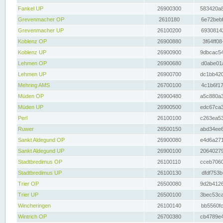
Fankel UP
26900300
583420a8
Grevenmacher OP
2610180
6e72bebf
Grevenmacher UP
26100200
69308142
Koblenz OP
26900880
3f64ff08
Koblenz UP
26900900
9dbcac54
Lehmen OP
26900680
d0abe01a
Lehmen UP
26900700
dc1bb420
Mehring AMS
26700100
4c1b6f17
Müden OP
26900480
a5c880a3
Müden UP
26900500
edc67ca3
Perl
26100100
c263ea53
Ruwer
26500150
abd34ee6
Sankt Aldegund OP
26900080
e4d6a271
Sankt Aldegund UP
26900100
20640279
Stadtbredimus OP
26100110
cceb7060
Stadtbredimus UP
26100130
dfdf753b
Trier OP
26500080
9d2b4126
Trier UP
26500100
3bec53ca
Wincheringen
26100140
bb5560fc
Wintrich OP
26700380
cb4789e4