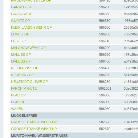
FINDENWIRUNSHIER OP
596410
a5902c55
GARWITZ UP
596230
12499527
GRABOW OP
596330
db4a69b2
GÜRITZ OP
596350
956ce5ff
KLEIN LAASCH WEHR OP
596300
25530a3e
LEWITZ OP
596250
7bbd90ad
LÜBZ OP
596140
d75442cf
MALCHOW WEHR OP
596200
bccaacb3
MALLISS OP
596390
497c29ee
MALLISS UP
596400
a64918a6
NEU KALLISS OP
596430
30739ff3
NEUBURG OP
596160
541c508a
NEUSTADT GLEWE OP
596280
c4381eb3
PARCHIM GÜTE
5961801
3dec3921
PLAU OP
596080
3ffddb2c
PLAU UP
596090
506e6b03
WAREN
596030
bd317edd
MÜGGELSPREE
GROSSE TRÄNKE WEHR OP
582660
81630fdd
GROSSE TRÄNKE WEHR UP
582670
cfad4ee5
MÜRITZ-HAVEL-WASSERSTRASSE