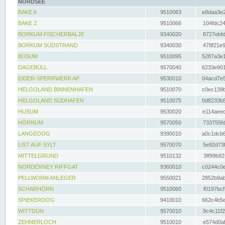
NORDSEE
BAKE A
9510063
e8daa3e2
BAKE Z
9510066
104fdc24
BORKUM FISCHERBALJE
9340020
8727ebfd
BORKUM SÜDSTRAND
9340030
478f21e9
BÜSUM
9510095
5287a3e1
DAGEBÜLL
9570040
6233e901
EIDER-SPERRWERK AP
9530010
04acd7e5
HELGOLAND BINNENHAFEN
9510070
c0ec139b
HELGOLAND SÜDHAFEN
9510075
0d8233b8
HUSUM
9530020
e114aeec
HÖRNUM
9570050
733755fd
LANGEOOG
9390010
a0c1dcb6
LIST AUF SYLT
9570070
5e92d73f
MITTELGRUND
9510132
3ff99b92
NORDERNEY RIFFGAT
9360010
c0244c0e
PELLWORM ANLEGER
9550021
2852b9ab
SCHARHÖRN
9510060
f0197bcf
SPIEKEROOG
9410010
662c4b5e
WITTDÜN
9570010
9c4c11f2
ZEHNERLOCH
9510010
e574d0af