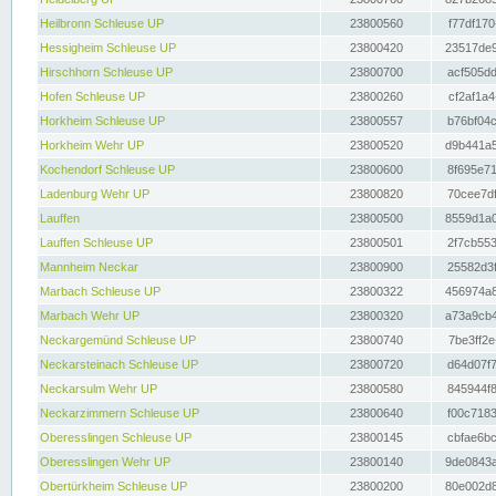
Heilbronn Schleuse UP
23800560
f77df170
Hessigheim Schleuse UP
23800420
23517de9
Hirschhorn Schleuse UP
23800700
acf505dd
Hofen Schleuse UP
23800260
cf2af1a4
Horkheim Schleuse UP
23800557
b76bf04c
Horkheim Wehr UP
23800520
d9b441a5
Kochendorf Schleuse UP
23800600
8f695e71
Ladenburg Wehr UP
23800820
70cee7df
Lauffen
23800500
8559d1a0
Lauffen Schleuse UP
23800501
2f7cb553
Mannheim Neckar
23800900
25582d3f
Marbach Schleuse UP
23800322
456974a8
Marbach Wehr UP
23800320
a73a9cb4
Neckargemünd Schleuse UP
23800740
7be3ff2e
Neckarsteinach Schleuse UP
23800720
d64d07f7
Neckarsulm Wehr UP
23800580
845944f8
Neckarzimmern Schleuse UP
23800640
f00c7183
Oberesslingen Schleuse UP
23800145
cbfae6bc
Oberesslingen Wehr UP
23800140
9de0843a
Obertürkheim Schleuse UP
23800200
80e002d8