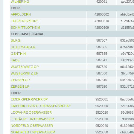
WILHERING
420061
aec23fd6
EDER
AFFOLDERN
42800502
ab9d5a42
EDERTALSPERRE
42800310
c6e9f744
SCHMITTLOTHEIM
42800309
d2155fa6
ELBE-HAVEL-KANAL
BURG
587507
831ad501
DETERSHAGEN
587505
a7b1eda9
GENTHIN
587535
e9e7f20c
KADE
587541
e4f29379
WUSTERWITZ OP
587540
c6a12d34
WUSTERWITZ UP
587550
3bfcf759
ZERBEN OP
587510
64c37072
ZERBEN UP
587520
532d8718
EIDER
EIDER-SPERRWERK BP
9520081
8ac85e6c
FRIEDRICHSTADT STRASSENBRÜCKE
9520060
721313e7
LEXFÄHRE OBERWASSER
9520020
86c5688f
LEXFÄHRE UNTERWASSER
9520030
7f01fbd8
NORDFELD OBERWASSER
9520040
61394669
NORDFELD UNTERWASSER
9520050
cb93548e