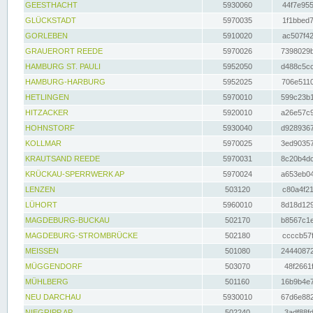
GEESTHACHT
5930060
44f7e955
GLÜCKSTADT
5970035
1f1bbed7
GORLEBEN
5910020
ac507f42
GRAUERORT REEDE
5970026
7398029b
HAMBURG ST. PAULI
5952050
d488c5cc
HAMBURG-HARBURG
5952025
706e5110
HETLINGEN
5970010
599c23b1
HITZACKER
5920010
a26e57c9
HOHNSTORF
5930040
d9289367
KOLLMAR
5970025
3ed90357
KRAUTSAND REEDE
5970031
8c20b4dc
KRÜCKAU-SPERRWERK AP
5970024
a653eb04
LENZEN
503120
c80a4f21
LÜHORT
5960010
8d18d129
MAGDEBURG-BUCKAU
502170
b8567c1e
MAGDEBURG-STROMBRÜCKE
502180
ccccb57f
MEISSEN
501080
24440872
MÜGGENDORF
503070
48f2661f
MÜHLBERG
501160
16b9b4e7
NEU DARCHAU
5930010
67d6e882
NIEGRIPP AP
502240
3adf88fd