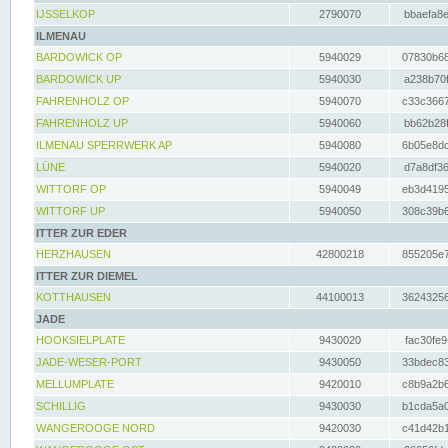
IJSSELKOP
2790070
bbaefa8e
ILMENAU
BARDOWICK OP
5940029
07830b68
BARDOWICK UP
5940030
a238b70f
FAHRENHOLZ OP
5940070
c33c3667
FAHRENHOLZ UP
5940060
bb62b28f
ILMENAU SPERRWERK AP
5940080
6b05e8dc
LÜNE
5940020
d7a8df36
WITTORF OP
5940049
eb3d4195
WITTORF UP
5940050
308c39b6
ITTER ZUR EDER
HERZHAUSEN
42800218
855205e7
ITTER ZUR DIEMEL
KOTTHAUSEN
44100013
36243256
JADE
HOOKSIELPLATE
9430020
fac30fe9
JADE-WESER-PORT
9430050
33bdec83
MELLUMPLATE
9420010
c8b9a2b6
SCHILLIG
9430030
b1cda5a0
WANGEROOGE NORD
9420030
c41d42b1