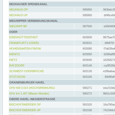
NEUHAUSER SPEISEKANAL
NEUHAUS OP
585850
963bdc26
NEUHAUS UP
585860
bf48cefd
NIEGRIPPER VERBINDUNGSKANAL
NIEGRIPP BP
587500
e506460f
ODER
EISENHÜTTENSTADT
603000
8675aa70
FRANKFURT1 (ODER)
603031
bffdf7f2
HOHENSAATEN-FINOW
603080
f7a639a4
KIENITZ
603050
6298a8f9
KIETZ
603040
16258271
RATZDORF
603140
ca3f535b
SCHWEDT-ODERBRÜCKE
603130
e28babaa
STÜTZKOW
603100
30bff0df
ORANIENBURGER HAVEL
OHV KM 3.014 (HOCHSPANNUNG)
580271
eea7e3dc
OHv km 1.467 (Blaues Wunder)
580272
8b51c505
OBERE HAVEL-WASSERSTRASSE
BISCHOFSWERDER OP
581520
16a780aa
BISCHOFSWERDER UP
581530
74134dc6