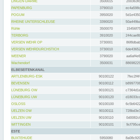
LINGEN-DARME
3500015
200363fc
PAPENBURG
3790010
ec4a598d
POGUM
3950020
5d1e4350
RHEINE UNTERSCHLEUSE
3390020
50a449ba
Rühle
3500070
15456f75
TERBORG
3910020
244cae8b
VERSEN WEHR OP
3730001
86f8dbab
VERSEN WEHRDURCHSTICH
3730010
6de43652
WEENER
3790020
aa6af4e6
Wachendorf
3500031
88698229
ELBESEITENKANAL
ARTLENBURG-ESK
90100122
7fec2f4f
BEVENSEN
90100112
b8997708
LÜNEBURG OW
90100121
c7364d1e
LÜNEBURG UW
90100120
d18033cd
OSLOSS
90100100
6c5b6422
UELZEN OW
90100111
728bd3e3
UELZEN UW
90100110
0d0082cf
WITTINGEN
90100101
9cf795ce
ESTE
BUXTEHUDE
5950080
8a08c920