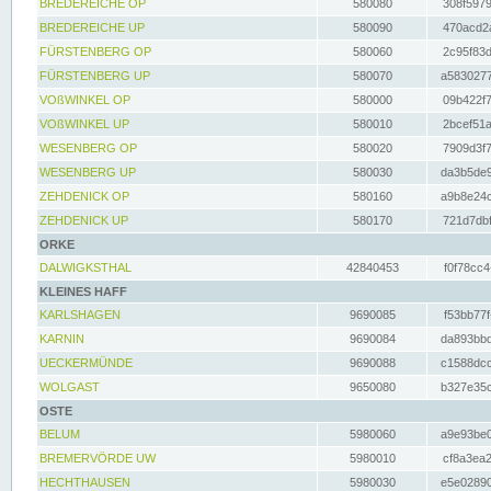
BREDEREICHE OP
580080
308f5979
BREDEREICHE UP
580090
470acd2a
FÜRSTENBERG OP
580060
2c95f83d
FÜRSTENBERG UP
580070
a5830277
VOßWINKEL OP
580000
09b422f7
VOßWINKEL UP
580010
2bcef51a
WESENBERG OP
580020
7909d3f7
WESENBERG UP
580030
da3b5de9
ZEHDENICK OP
580160
a9b8e24c
ZEHDENICK UP
580170
721d7dbf
ORKE
DALWIGKSTHAL
42840453
f0f78cc4
KLEINES HAFF
KARLSHAGEN
9690085
f53bb77f
KARNIN
9690084
da893bbd
UECKERMÜNDE
9690088
c1588dcc
WOLGAST
9650080
b327e35c
OSTE
BELUM
5980060
a9e93be0
BREMERVÖRDE UW
5980010
cf8a3ea2
HECHTHAUSEN
5980030
e5e02890