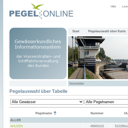
Hilfe
Link
Start
Pegelauswahl über Karte
Newsletter
Pegelauswahl über Tabelle
Pegelname
Nummer
UU
ALLER
AHLDEN
48900102
522286e2