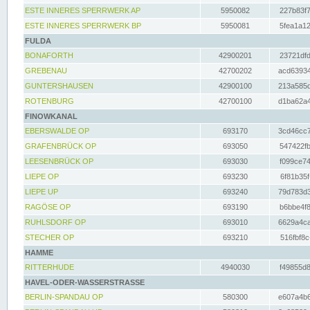
ESTE INNERES SPERRWERK AP
5950082
227b83f7
ESTE INNERES SPERRWERK BP
5950081
5fea1a12
FULDA
BONAFORTH
42900201
23721dfd
GREBENAU
42700202
acd63934
GUNTERSHAUSEN
42900100
213a585d
ROTENBURG
42700100
d1ba62a4
FINOWKANAL
EBERSWALDE OP
693170
3cd46cc7
GRAFENBRÜCK OP
693050
547422fb
LEESENBRÜCK OP
693030
f099ce74
LIEPE OP
693230
6f81b35f
LIEPE UP
693240
79d783d3
RAGÖSE OP
693190
b6bbe4f8
RUHLSDORF OP
693010
6629a4ca
STECHER OP
693210
516fbf8c
HAMME
RITTERHUDE
4940030
f49855d8
HAVEL-ODER-WASSERSTRASSE
BERLIN-SPANDAU OP
580300
e607a4b6