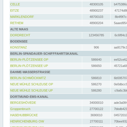
CELLE
48300105
b475386c
EITZE
48900237
47174d8f
MARKLENDORF
48700103
8b4f9f7c
RETHEM
48900204
5aaed954
ALTE MAAS
DORDRECHT
123456785
6c6f84c2
BODENSEE
KONSTANZ
906
aa9179c1
BERLIN-SPANDAUER-SCHIFFFAHRTSKANAL
BERLIN-PLÖTZENSEE OP
586640
ee52ce62
BERLIN-PLÖTZENSEE UP
586650
45721a68
DAHME-WASSERSTRASSE
BERLIN-SCHMÖCKWITZ
586810
6b595707
NEUE MÜHLE SCHLEUSE OP
586270
0e0dbcc9
NEUE MÜHLE SCHLEUSE UP
586280
c9a6c3bf
DORTMUND-EMS-KANAL
BERGESHÖVEDE
34000010
ade3a084
Groppenbruch
27700122
7bbdb421
HASEHUBBRÜCKE
3690010
04572010
HENRICHENBURG OW
27700111
70bee932