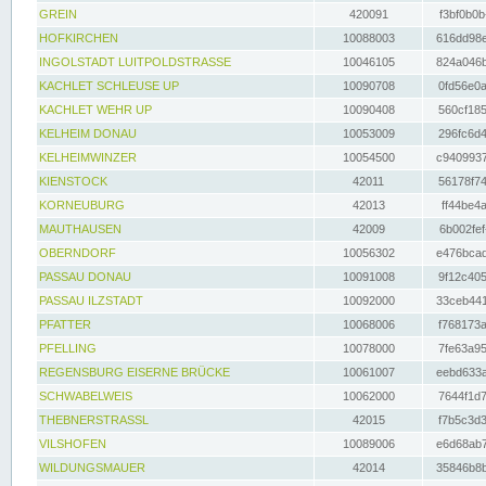
GREIN
420091
f3bf0b0b
HOFKIRCHEN
10088003
616dd98e
INGOLSTADT LUITPOLDSTRASSE
10046105
824a046b
KACHLET SCHLEUSE UP
10090708
0fd56e0a
KACHLET WEHR UP
10090408
560cf185
KELHEIM DONAU
10053009
296fc6d4
KELHEIMWINZER
10054500
c9409937
KIENSTOCK
42011
56178f74
KORNEUBURG
42013
ff44be4a
MAUTHAUSEN
42009
6b002fef
OBERNDORF
10056302
e476bcad
PASSAU DONAU
10091008
9f12c405
PASSAU ILZSTADT
10092000
33ceb441
PFATTER
10068006
f768173a
PFELLING
10078000
7fe63a95
REGENSBURG EISERNE BRÜCKE
10061007
eebd633a
SCHWABELWEIS
10062000
7644f1d7
THEBNERSTRASSL
42015
f7b5c3d3
VILSHOFEN
10089006
e6d68ab7
WILDUNGSMAUER
42014
35846b8b