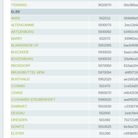
TÖNNING
9520070
00e386ac
ELBE
AKEN
502010
094b96e5
ALTENGAMME
5930070
2ee12b9a
ARTLENBURG
5930050
b3492c68
BARBY
502070
939f82ec
BLANKENESE UF
5952065
bacb459b
BLECKEDE
5930020
6aa1cd8e
BOIZENBURG
5930033
33e0bce0
BROKDORF
5970050
610ab204
BRUNSBÜTTEL MPM
5970094
d4f5f719
BUNTHAUS
5952020
ae1b91d0
COSWIG
501470
1ce53a59
CRANZ
5950070
e6b42536
CUXHAVEN STEUBENHÖFT
5990020
aad49293
DAMNATZ
5910030
c233674f
DESSAU
502000
1edc5fa4
DRESDEN
501060
70272185
DÖMITZ
5910025
6e3ea719
ELSTER
501390
c093b557