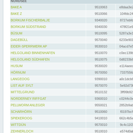
NORDSEE
BAKE A
9510063
e8daa3e2
BAKE Z
9510066
104fdc24
BORKUM FISCHERBALJE
9340020
8727ebfd
BORKUM SÜDSTRAND
9340030
478f21e9
BÜSUM
9510095
5287a3e1
DAGEBÜLL
9570040
6233e901
EIDER-SPERRWERK AP
9530010
04acd7e5
HELGOLAND BINNENHAFEN
9510070
c0ec139b
HELGOLAND SÜDHAFEN
9510075
0d8233b8
HUSUM
9530020
e114aeec
HÖRNUM
9570050
733755fd
LANGEOOG
9390010
a0c1dcb6
LIST AUF SYLT
9570070
5e92d73f
MITTELGRUND
9510132
3ff99b92
NORDERNEY RIFFGAT
9360010
c0244c0e
PELLWORM ANLEGER
9550021
2852b9ab
SCHARHÖRN
9510060
f0197bcf
SPIEKEROOG
9410010
662c4b5e
WITTDÜN
9570010
9c4c11f2
ZEHNERLOCH
9510010
e574d0af