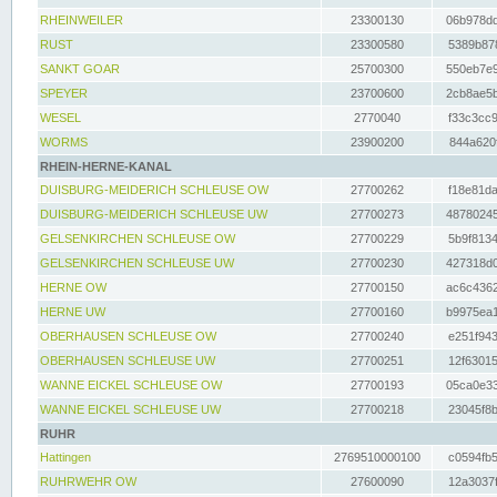
RHEINWEILER
23300130
06b978dd
RUST
23300580
5389b878
SANKT GOAR
25700300
550eb7e9
SPEYER
23700600
2cb8ae5b
WESEL
2770040
f33c3cc9
WORMS
23900200
844a620f
RHEIN-HERNE-KANAL
DUISBURG-MEIDERICH SCHLEUSE OW
27700262
f18e81da
DUISBURG-MEIDERICH SCHLEUSE UW
27700273
48780245
GELSENKIRCHEN SCHLEUSE OW
27700229
5b9f8134
GELSENKIRCHEN SCHLEUSE UW
27700230
427318d0
HERNE OW
27700150
ac6c4362
HERNE UW
27700160
b9975ea1
OBERHAUSEN SCHLEUSE OW
27700240
e251f943
OBERHAUSEN SCHLEUSE UW
27700251
12f63015
WANNE EICKEL SCHLEUSE OW
27700193
05ca0e33
WANNE EICKEL SCHLEUSE UW
27700218
23045f8b
RUHR
Hattingen
2769510000100
c0594fb5
RUHRWEHR OW
27600090
12a3037f