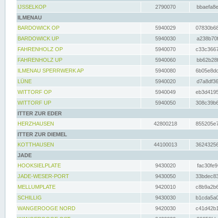
IJSSELKOP
2790070
bbaefa8e
ILMENAU
BARDOWICK OP
5940029
07830b68
BARDOWICK UP
5940030
a238b70f
FAHRENHOLZ OP
5940070
c33c3667
FAHRENHOLZ UP
5940060
bb62b28f
ILMENAU SPERRWERK AP
5940080
6b05e8dc
LÜNE
5940020
d7a8df36
WITTORF OP
5940049
eb3d4195
WITTORF UP
5940050
308c39b6
ITTER ZUR EDER
HERZHAUSEN
42800218
855205e7
ITTER ZUR DIEMEL
KOTTHAUSEN
44100013
36243256
JADE
HOOKSIELPLATE
9430020
fac30fe9
JADE-WESER-PORT
9430050
33bdec83
MELLUMPLATE
9420010
c8b9a2b6
SCHILLIG
9430030
b1cda5a0
WANGEROOGE NORD
9420030
c41d42b1