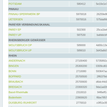
POTSDAM
580412
5e10e1e7
PINNAU
PINNAU-SPERRWERK BP
5970018
26259e8f
UETERSEN
5970016
575da86f
PAREYER VERBINDUNGSKANAL
PAREY EP
502300
25ca1bef
PAREY UP
587530
bafddcbf
RHEINSBERGER GEWÄSSER
WOLFSBRUCH OP
589000
4d00c13e
WOLFSBRUCH UP
589010
3d43a8d7
RHEIN
ANDERNACH
27100400
5735892a
BINGEN
25300200
0309cd61
BONN
2710080
593647aa
BOPPARD
25700500
2ff6379d
BRAUBACH
25700600
d6dc44d1
BREISACH
23300320
9da1ad2b
Basel-Rheinhalle
2310010
94f6eff1
Bodenheim
23900620
f6be7857
DUISBURG-RUHRORT
2770010
c0f51e35