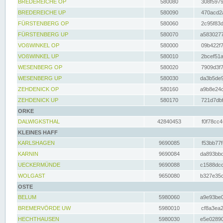
BREDEREICHE OP
580080
308f5979
BREDEREICHE UP
580090
470acd2a
FÜRSTENBERG OP
580060
2c95f83d
FÜRSTENBERG UP
580070
a5830277
VOßWINKEL OP
580000
09b422f7
VOßWINKEL UP
580010
2bcef51a
WESENBERG OP
580020
7909d3f7
WESENBERG UP
580030
da3b5de9
ZEHDENICK OP
580160
a9b8e24c
ZEHDENICK UP
580170
721d7dbf
ORKE
DALWIGKSTHAL
42840453
f0f78cc4
KLEINES HAFF
KARLSHAGEN
9690085
f53bb77f
KARNIN
9690084
da893bbd
UECKERMÜNDE
9690088
c1588dcc
WOLGAST
9650080
b327e35c
OSTE
BELUM
5980060
a9e93be0
BREMERVÖRDE UW
5980010
cf8a3ea2
HECHTHAUSEN
5980030
e5e02890