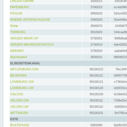
LINGEN-DARME
3500015
200363fc
PAPENBURG
3790010
ec4a598d
POGUM
3950020
5d1e4350
RHEINE UNTERSCHLEUSE
3390020
50a449ba
Rühle
3500070
15456f75
TERBORG
3910020
244cae8b
VERSEN WEHR OP
3730001
86f8dbab
VERSEN WEHRDURCHSTICH
3730010
6de43652
WEENER
3790020
aa6af4e6
Wachendorf
3500031
88698229
ELBESEITENKANAL
ARTLENBURG-ESK
90100122
7fec2f4f
BEVENSEN
90100112
b8997708
LÜNEBURG OW
90100121
c7364d1e
LÜNEBURG UW
90100120
d18033cd
OSLOSS
90100100
6c5b6422
UELZEN OW
90100111
728bd3e3
UELZEN UW
90100110
0d0082cf
WITTINGEN
90100101
9cf795ce
ESTE
BUXTEHUDE
5950080
8a08c920