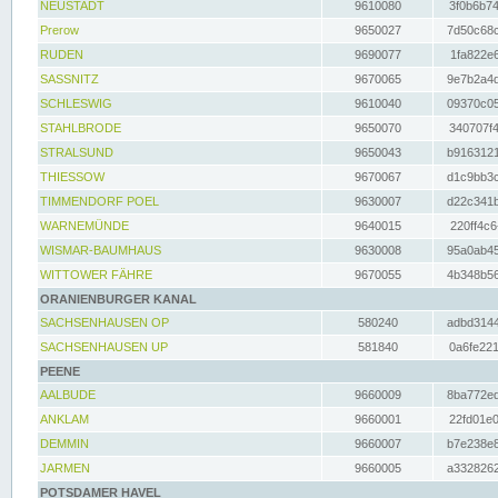
NEUSTADT
9610080
3f0b6b74
Prerow
9650027
7d50c68c
RUDEN
9690077
1fa822e6
SASSNITZ
9670065
9e7b2a4d
SCHLESWIG
9610040
09370c05
STAHLBRODE
9650070
340707f4
STRALSUND
9650043
b9163121
THIESSOW
9670067
d1c9bb3c
TIMMENDORF POEL
9630007
d22c341b
WARNEMÜNDE
9640015
220ff4c6
WISMAR-BAUMHAUS
9630008
95a0ab45
WITTOWER FÄHRE
9670055
4b348b56
ORANIENBURGER KANAL
SACHSENHAUSEN OP
580240
adbd3144
SACHSENHAUSEN UP
581840
0a6fe221
PEENE
AALBUDE
9660009
8ba772ed
ANKLAM
9660001
22fd01e0
DEMMIN
9660007
b7e238e8
JARMEN
9660005
a3328262
POTSDAMER HAVEL