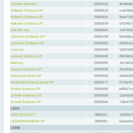
Giessen Klärwerk
25800100
4b386a6a
Hollerich Schleuse OP
25800618
cedc9b0c
Hollerich Schleuse UP
25800620
9beb7290
Kalkofen Schleuse OP
25800578
a7034573
Kalkofen neu
25800600
64f735fd
Lahnstein Schleuse OP
25800798
664d68ea
Lahnstein Schleuse UP
25800800
6b6b31e2
Leun neu
25800200
32807065
Limburg Schleuse UP
25800440
89038b42
Marburg
25830056
4e7a6cfa
Nassau Schleuse OP
25800638
29cb44a2
Nassau Schleuse UP
25800640
3a90a346
Niederbiel Schleuse Kanal OP
25800177
57c8e437
Runkel Schleuse UP
25800400
b85b17cc
Scheidt Schleuse OP
25800558
15a50d2b
Scheidt Schleuse UP
25800560
7dfe4776
LEDA
DREYSCHLOOT
3880010
d4df3617
LEDASPERRWERK UP
3880050
5e6ae93a
LEINE