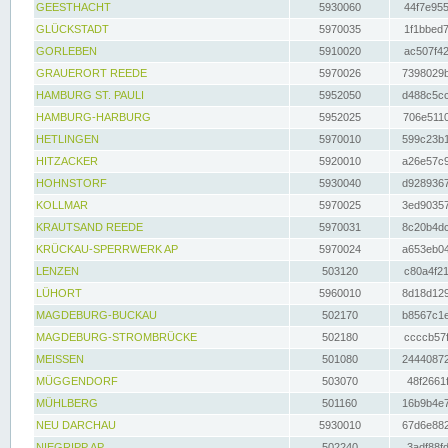
GEESTHACHT
5930060
44f7e955
GLÜCKSTADT
5970035
1f1bbed7
GORLEBEN
5910020
ac507f42
GRAUERORT REEDE
5970026
7398029b
HAMBURG ST. PAULI
5952050
d488c5cc
HAMBURG-HARBURG
5952025
706e5110
HETLINGEN
5970010
599c23b1
HITZACKER
5920010
a26e57c9
HOHNSTORF
5930040
d9289367
KOLLMAR
5970025
3ed90357
KRAUTSAND REEDE
5970031
8c20b4dc
KRÜCKAU-SPERRWERK AP
5970024
a653eb04
LENZEN
503120
c80a4f21
LÜHORT
5960010
8d18d129
MAGDEBURG-BUCKAU
502170
b8567c1e
MAGDEBURG-STROMBRÜCKE
502180
ccccb57f
MEISSEN
501080
24440872
MÜGGENDORF
503070
48f2661f
MÜHLBERG
501160
16b9b4e7
NEU DARCHAU
5930010
67d6e882
NIEGRIPP AP
502240
3adf88fd