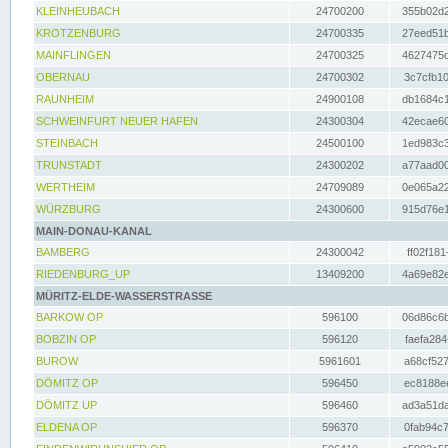
KLEINHEUBACH
24700200
355b02d2
KROTZENBURG
24700335
27eed51b
MAINFLINGEN
24700325
4627475d
OBERNAU
24700302
3c7cfb10
RAUNHEIM
24900108
db1684c1
SCHWEINFURT NEUER HAFEN
24300304
42ecae60
STEINBACH
24500100
1ed983c3
TRUNSTADT
24300202
a77aad00
WERTHEIM
24709089
0e065a22
WÜRZBURG
24300600
915d76e1
MAIN-DONAU-KANAL
BAMBERG
24300042
ff02f181
RIEDENBURG_UP
13409200
4a69e82e
MÜRITZ-ELDE-WASSERSTRASSE
BARKOW OP
596100
06d86c6b
BOBZIN OP
596120
faefa284
BUROW
5961601
a68cf527
DÖMITZ OP
596450
ec8188ee
DÖMITZ UP
596460
ad3a51da
ELDENA OP
596370
0fab94c7