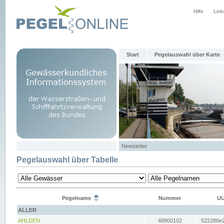
Hilfe
Link
Start
Pegelauswahl über Karte
Newsletter
Pegelauswahl über Tabelle
Pegelname
Nummer
UU
ALLER
AHLDEN
48900102
522286e2