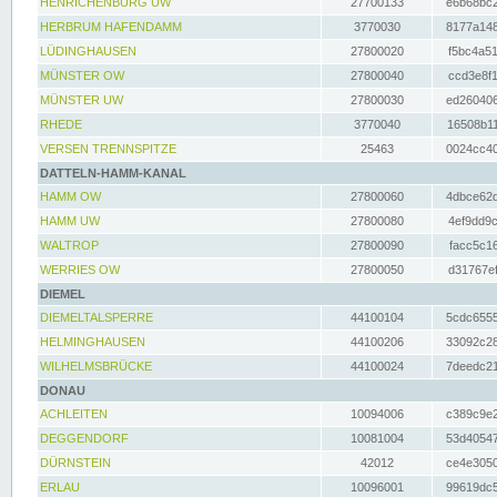
HENRICHENBURG UW
27700133
e6b68bc2
HERBRUM HAFENDAMM
3770030
8177a148
LÜDINGHAUSEN
27800020
f5bc4a51
MÜNSTER OW
27800040
ccd3e8f1
MÜNSTER UW
27800030
ed260406
RHEDE
3770040
16508b11
VERSEN TRENNSPITZE
25463
0024cc40
DATTELN-HAMM-KANAL
HAMM OW
27800060
4dbce62d
HAMM UW
27800080
4ef9dd9c
WALTROP
27800090
facc5c16
WERRIES OW
27800050
d31767ef
DIEMEL
DIEMELTALSPERRE
44100104
5cdc6555
HELMINGHAUSEN
44100206
33092c28
WILHELMSBRÜCKE
44100024
7deedc21
DONAU
ACHLEITEN
10094006
c389c9e2
DEGGENDORF
10081004
53d40547
DÜRNSTEIN
42012
ce4e3050
ERLAU
10096001
99619dc5