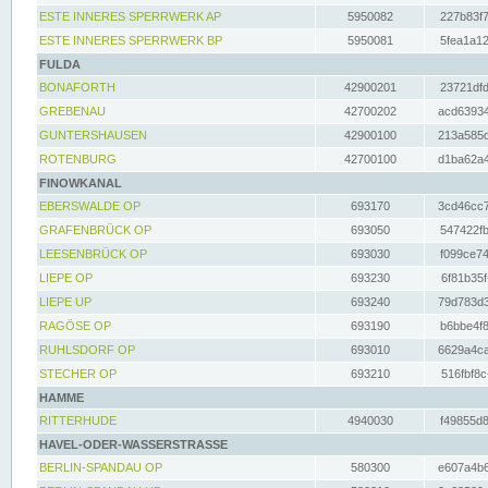
ESTE INNERES SPERRWERK AP
5950082
227b83f7
ESTE INNERES SPERRWERK BP
5950081
5fea1a12
FULDA
BONAFORTH
42900201
23721dfd
GREBENAU
42700202
acd63934
GUNTERSHAUSEN
42900100
213a585d
ROTENBURG
42700100
d1ba62a4
FINOWKANAL
EBERSWALDE OP
693170
3cd46cc7
GRAFENBRÜCK OP
693050
547422fb
LEESENBRÜCK OP
693030
f099ce74
LIEPE OP
693230
6f81b35f
LIEPE UP
693240
79d783d3
RAGÖSE OP
693190
b6bbe4f8
RUHLSDORF OP
693010
6629a4ca
STECHER OP
693210
516fbf8c
HAMME
RITTERHUDE
4940030
f49855d8
HAVEL-ODER-WASSERSTRASSE
BERLIN-SPANDAU OP
580300
e607a4b6