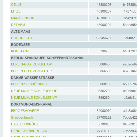
CELLE
48300105
b475386c
EITZE
48900237
47174d8f
MARKLENDORF
48700103
8b4f9f7c
RETHEM
48900204
5aaed954
ALTE MAAS
DORDRECHT
123456785
6c6f84c2
BODENSEE
KONSTANZ
906
aa9179c1
BERLIN-SPANDAUER-SCHIFFFAHRTSKANAL
BERLIN-PLÖTZENSEE OP
586640
ee52ce62
BERLIN-PLÖTZENSEE UP
586650
45721a68
DAHME-WASSERSTRASSE
BERLIN-SCHMÖCKWITZ
586810
6b595707
NEUE MÜHLE SCHLEUSE OP
586270
0e0dbcc9
NEUE MÜHLE SCHLEUSE UP
586280
c9a6c3bf
DORTMUND-EMS-KANAL
BERGESHÖVEDE
34000010
ade3a084
Groppenbruch
27700122
7bbdb421
HASEHUBBRÜCKE
3690010
04572010
HENRICHENBURG OW
27700111
70bee932