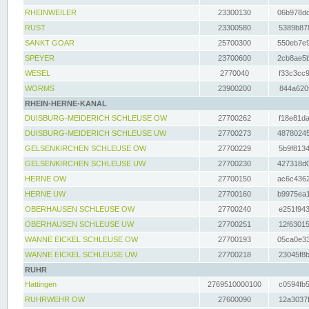
RHEINWEILER
23300130
06b978dd
RUST
23300580
5389b878
SANKT GOAR
25700300
550eb7e9
SPEYER
23700600
2cb8ae5b
WESEL
2770040
f33c3cc9
WORMS
23900200
844a620f
RHEIN-HERNE-KANAL
DUISBURG-MEIDERICH SCHLEUSE OW
27700262
f18e81da
DUISBURG-MEIDERICH SCHLEUSE UW
27700273
48780245
GELSENKIRCHEN SCHLEUSE OW
27700229
5b9f8134
GELSENKIRCHEN SCHLEUSE UW
27700230
427318d0
HERNE OW
27700150
ac6c4362
HERNE UW
27700160
b9975ea1
OBERHAUSEN SCHLEUSE OW
27700240
e251f943
OBERHAUSEN SCHLEUSE UW
27700251
12f63015
WANNE EICKEL SCHLEUSE OW
27700193
05ca0e33
WANNE EICKEL SCHLEUSE UW
27700218
23045f8b
RUHR
Hattingen
2769510000100
c0594fb5
RUHRWEHR OW
27600090
12a3037f