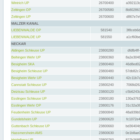
Wintrich UP
26700400
a392113c
Zeltingen OP
26700580
8b802863
Zeltingen UP
26700600
d867e7e9
MALZER KANAL
LIEBENWALDE OP
581540
3f8ceb6d
LIEBENWALDE UP
581550
a1cf60be
NECKAR
Aldingen Schleuse UP
23800280
dfdfb4ff
Beihingen Wehr UP
23800360
8a2e3048
Besigheim SKA
23800460
46d8ed02
Besigheim Schleuse UP
23800480
57db82c7
Besigheim Wehr UP
23800440
42c11b7a
Cannstatt Schleuse UP
23800240
7068d262
Deizisau Schleuse UP
23800120
c5b6243d
Esslingen Schleuse UP
23800180
130a3761
Esslingen Wehr OP
23800176
31c32a38
Feudenheim Schleuse UP
23800840
48a939b9
Gundelsheim UP
23800620
fc1072e4
Guttenbach Schleuse UP
23800660
bd36404b
Hassmersheim AMS
23800630
0e1b8ae0
Heidelberg UP
23800760
827b2685