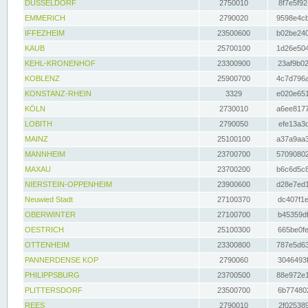
DÜSSELDORF
2750010
8f7e5f92
EMMERICH
2790020
9598e4cb
IFFEZHEIM
23500600
b02be240
KAUB
25700100
1d26e504
KEHL-KRONENHOF
23300900
23af9b02
KOBLENZ
25900700
4c7d796a
KONSTANZ-RHEIN
3329
e020e651
KÖLN
2730010
a6ee8177
LOBITH
2790050
efe13a3d
MAINZ
25100100
a37a9aa3
MANNHEIM
23700700
57090802
MAXAU
23700200
b6c6d5c8
NIERSTEIN-OPPENHEIM
23900600
d28e7ed1
Neuwied Stadt
27100370
dc407f1e
OBERWINTER
27100700
b45359df
OESTRICH
25100300
665be0fe
OTTENHEIM
23300800
787e5d63
PANNERDENSE KOP
2790060
3046493f
PHILIPPSBURG
23700500
88e972e1
PLITTERSDORF
23500700
6b774802
REES
2790010
2f025389