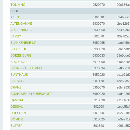
TÖNNING
9520070
00e386ac
ELBE
AKEN
502010
094b96e5
ALTENGAMME
5930070
2ee12b9a
ARTLENBURG
5930050
b3492c68
BARBY
502070
939f82ec
BLANKENESE UF
5952065
bacb459b
BLECKEDE
5930020
6aa1cd8e
BOIZENBURG
5930033
33e0bce0
BROKDORF
5970050
610ab204
BRUNSBÜTTEL MPM
5970094
d4f5f719
BUNTHAUS
5952020
ae1b91d0
COSWIG
501470
1ce53a59
CRANZ
5950070
e6b42536
CUXHAVEN STEUBENHÖFT
5990020
aad49293
DAMNATZ
5910030
c233674f
DESSAU
502000
1edc5fa4
DRESDEN
501060
70272185
DÖMITZ
5910025
6e3ea719
ELSTER
501390
c093b557