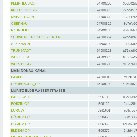
KLEINHEUBACH
24700200
355b02d2
KROTZENBURG
24700335
27eed51b
MAINFLINGEN
24700325
4627475d
OBERNAU
24700302
3c7cfb10
RAUNHEIM
24900108
db1684c1
SCHWEINFURT NEUER HAFEN
24300304
42ecae60
STEINBACH
24500100
1ed983c3
TRUNSTADT
24300202
a77aad00
WERTHEIM
24709089
0e065a22
WÜRZBURG
24300600
915d76e1
MAIN-DONAU-KANAL
BAMBERG
24300042
ff02f181
RIEDENBURG_UP
13409200
4a69e82e
MÜRITZ-ELDE-WASSERSTRASSE
BARKOW OP
596100
06d86c6b
BOBZIN OP
596120
faefa284
BUROW
5961601
a68cf527
DÖMITZ OP
596450
ec8188ee
DÖMITZ UP
596460
ad3a51da
ELDENA OP
596370
0fab94c7