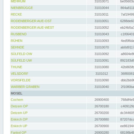
MEHRUM
31010071
be05603a
NIENBRÜGGE
31010044
864a8111
RECKE
31010011
7af19499
RODENBERGER AUE-OST
31010051
6288de60
RODENBERGER AUE-WEST
31010052
eb24b5a3
RUSBEND
31010043
c1f06401
RÜHEN
31010093
4ed5f6da
SEHNDE
31010070
ab0d9117
SÜLFELD OW
31010092
a8604e8f
SÜLFELD UW
31010091
892183d6
THUNE
31010080
42b865fb
VELSDORF
3101012
36f80081
VORSFELDE
31010090
dbb2bb9f
WARBER GRABEN
31010040
2f1080ba
MOSEL
Cochem
26900400
768df4e9
Detzem OP
26700180
c40912fd
Detzem UP
26700200
dc344605
Enkirch OP
26700880
87207dcd
Enkirch UP
26700900
ee861944
Fankel OP
26900280
68198b48