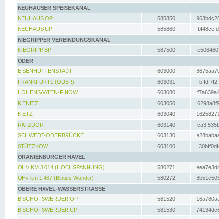
NEUHAUSER SPEISEKANAL
NEUHAUS OP
585850
963bdc26
NEUHAUS UP
585860
bf48cefd
NIEGRIPPER VERBINDUNGSKANAL
NIEGRIPP BP
587500
e506460f
ODER
EISENHÜTTENSTADT
603000
8675aa70
FRANKFURT1 (ODER)
603031
bffdf7f2
HOHENSAATEN-FINOW
603080
f7a639a4
KIENITZ
603050
6298a8f9
KIETZ
603040
16258271
RATZDORF
603140
ca3f535b
SCHWEDT-ODERBRÜCKE
603130
e28babaa
STÜTZKOW
603100
30bff0df
ORANIENBURGER HAVEL
OHV KM 3.014 (HOCHSPANNUNG)
580271
eea7e3dc
OHv km 1.467 (Blaues Wunder)
580272
8b51c505
OBERE HAVEL-WASSERSTRASSE
BISCHOFSWERDER OP
581520
16a780aa
BISCHOFSWERDER UP
581530
74134dc6