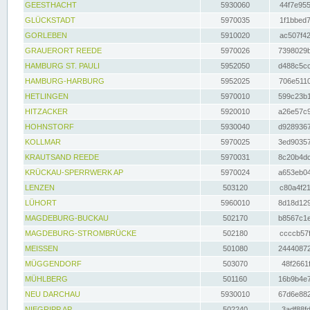
GEESTHACHT
5930060
44f7e955
GLÜCKSTADT
5970035
1f1bbed7
GORLEBEN
5910020
ac507f42
GRAUERORT REEDE
5970026
7398029b
HAMBURG ST. PAULI
5952050
d488c5cc
HAMBURG-HARBURG
5952025
706e5110
HETLINGEN
5970010
599c23b1
HITZACKER
5920010
a26e57c9
HOHNSTORF
5930040
d9289367
KOLLMAR
5970025
3ed90357
KRAUTSAND REEDE
5970031
8c20b4dc
KRÜCKAU-SPERRWERK AP
5970024
a653eb04
LENZEN
503120
c80a4f21
LÜHORT
5960010
8d18d129
MAGDEBURG-BUCKAU
502170
b8567c1e
MAGDEBURG-STROMBRÜCKE
502180
ccccb57f
MEISSEN
501080
24440872
MÜGGENDORF
503070
48f2661f
MÜHLBERG
501160
16b9b4e7
NEU DARCHAU
5930010
67d6e882
NIEGRIPP AP
502240
3adf88fd