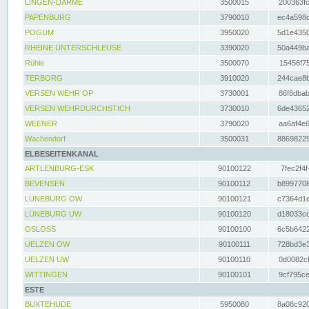
LINGEN-DARME
3500015
200363fc
PAPENBURG
3790010
ec4a598d
POGUM
3950020
5d1e4350
RHEINE UNTERSCHLEUSE
3390020
50a449ba
Rühle
3500070
15456f75
TERBORG
3910020
244cae8b
VERSEN WEHR OP
3730001
86f8dbab
VERSEN WEHRDURCHSTICH
3730010
6de43652
WEENER
3790020
aa6af4e6
Wachendorf
3500031
88698229
ELBESEITENKANAL
ARTLENBURG-ESK
90100122
7fec2f4f
BEVENSEN
90100112
b8997708
LÜNEBURG OW
90100121
c7364d1e
LÜNEBURG UW
90100120
d18033cd
OSLOSS
90100100
6c5b6422
UELZEN OW
90100111
728bd3e3
UELZEN UW
90100110
0d0082cf
WITTINGEN
90100101
9cf795ce
ESTE
BUXTEHUDE
5950080
8a08c920