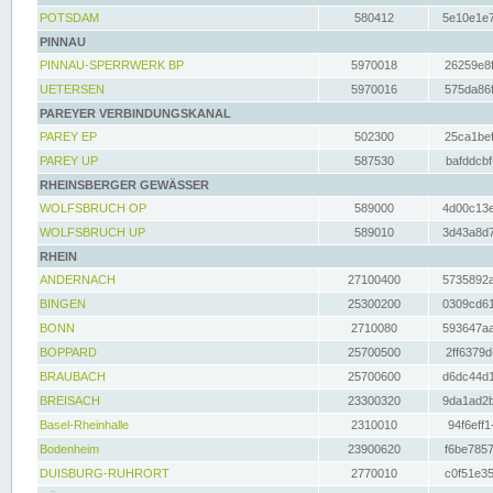
POTSDAM
580412
5e10e1e7
PINNAU
PINNAU-SPERRWERK BP
5970018
26259e8f
UETERSEN
5970016
575da86f
PAREYER VERBINDUNGSKANAL
PAREY EP
502300
25ca1bef
PAREY UP
587530
bafddcbf
RHEINSBERGER GEWÄSSER
WOLFSBRUCH OP
589000
4d00c13e
WOLFSBRUCH UP
589010
3d43a8d7
RHEIN
ANDERNACH
27100400
5735892a
BINGEN
25300200
0309cd61
BONN
2710080
593647aa
BOPPARD
25700500
2ff6379d
BRAUBACH
25700600
d6dc44d1
BREISACH
23300320
9da1ad2b
Basel-Rheinhalle
2310010
94f6eff1
Bodenheim
23900620
f6be7857
DUISBURG-RUHRORT
2770010
c0f51e35