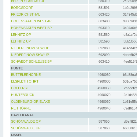
BERLIN-SPANDAU UP
580310
2c68509c
BORGSDORF
581591
1b2e2996
FRIEDRICHSTHAL
603420
314945d6
HOHENSAATEN WEST AP
603400
99309d3e
HOHENSAATEN WEST BP
603310
3404a6e5
LEHNITZ OP
581580
c8a1cf0a
LEHNITZ UP
581590
5bb1f56d
NIEDERFINOW SHW OP
692080
414dd4ee
NIEDERFINOW SHW UP
692090
4eec6b25
SCHWEDT SCHLEUSE BP
603410
4ee515f9
HUNTE
BUTTELERHÖRNE
4960060
b3d88ca6
ELSFLETH OHRT
4960080
531da758
HOLLERSIEL
4960050
2eacef2f
HUNTEBRÜCK
4960070
2e1d458b
OLDENBURG-DRIELAKE
4960030
1b51e55e
REITHÖRNE
4960040
c9df61c4
HAVELKANAL
SCHÖNWALDE OP
587050
d8ef9f21
SCHÖNWALDE UP
587060
b6650b13
IJSSEL