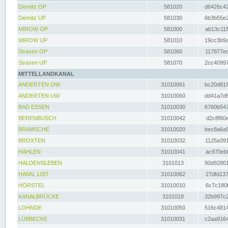
Diemitz OP
581020
d6426c42
Diemitz UP
581030
6b3b55e2
MIROW OP
581000
ab13c115
MIROW UP
581010
19cc3b9a
Strasen OP
581060
117877ec
Strasen UP
581070
2cc40997
MITTELLANDKANAL
ANDERTEN OW
31010061
bc20d819
ANDERTEN UW
31010060
dd41a7d6
BAD ESSEN
31010030
6760b547
BERENBUSCH
31010042
d2c8f60e
BRAMSCHE
31010020
bec8a6a5
BROXTEN
31010032
1125a391
HAHLEN
31010041
ac970eb0
HALDENSLEBEN
3101013
90d92801
HANN. LIST
31010062
27dfd137
HÖRSTEL
31010010
6c7c180f
KANALBRÜCKE
3101018
32b997c2
LOHNDE
31010050
516c4814
LÜBBECKE
31010031
c2aa9164