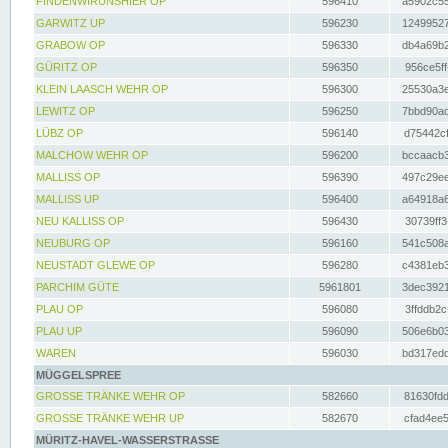
FINDENWIRUNSHIER OP
596410
a5902c55
GARWITZ UP
596230
12499527
GRABOW OP
596330
db4a69b2
GÜRITZ OP
596350
956ce5ff
KLEIN LAASCH WEHR OP
596300
25530a3e
LEWITZ OP
596250
7bbd90ad
LÜBZ OP
596140
d75442cf
MALCHOW WEHR OP
596200
bccaacb3
MALLISS OP
596390
497c29ee
MALLISS UP
596400
a64918a6
NEU KALLISS OP
596430
30739ff3
NEUBURG OP
596160
541c508a
NEUSTADT GLEWE OP
596280
c4381eb3
PARCHIM GÜTE
5961801
3dec3921
PLAU OP
596080
3ffddb2c
PLAU UP
596090
506e6b03
WAREN
596030
bd317edd
MÜGGELSPREE
GROSSE TRÄNKE WEHR OP
582660
81630fdd
GROSSE TRÄNKE WEHR UP
582670
cfad4ee5
MÜRITZ-HAVEL-WASSERSTRASSE