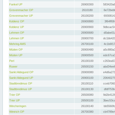
Fankel UP
26900300
583420a8
Grevenmacher OP
2610180
6e72bebf
Grevenmacher UP
26100200
69308142
Koblenz OP
26900880
3f64ff08
Koblenz UP
26900900
9dbcac54
Lehmen OP
26900680
d0abe01a
Lehmen UP
26900700
dc1bb420
Mehring AMS
26700100
4c1b6f17
Müden OP
26900480
a5c880a3
Müden UP
26900500
edc67ca3
Perl
26100100
c263ea53
Ruwer
26500150
abd34ee6
Sankt Aldegund OP
26900080
e4d6a271
Sankt Aldegund UP
26900100
20640279
Stadtbredimus OP
26100110
cceb7060
Stadtbredimus UP
26100130
dfdf753b
Trier OP
26500080
9d2b4126
Trier UP
26500100
3bec53ca
Wincheringen
26100140
bb5560fc
Wintrich OP
26700380
cb4789e4