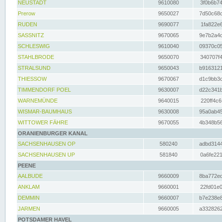
NEUSTADT
9610080
3f0b6b74
Prerow
9650027
7d50c68c
RUDEN
9690077
1fa822e6
SASSNITZ
9670065
9e7b2a4d
SCHLESWIG
9610040
09370c05
STAHLBRODE
9650070
340707f4
STRALSUND
9650043
b9163121
THIESSOW
9670067
d1c9bb3c
TIMMENDORF POEL
9630007
d22c341b
WARNEMÜNDE
9640015
220ff4c6
WISMAR-BAUMHAUS
9630008
95a0ab45
WITTOWER FÄHRE
9670055
4b348b56
ORANIENBURGER KANAL
SACHSENHAUSEN OP
580240
adbd3144
SACHSENHAUSEN UP
581840
0a6fe221
PEENE
AALBUDE
9660009
8ba772ed
ANKLAM
9660001
22fd01e0
DEMMIN
9660007
b7e238e8
JARMEN
9660005
a3328262
POTSDAMER HAVEL