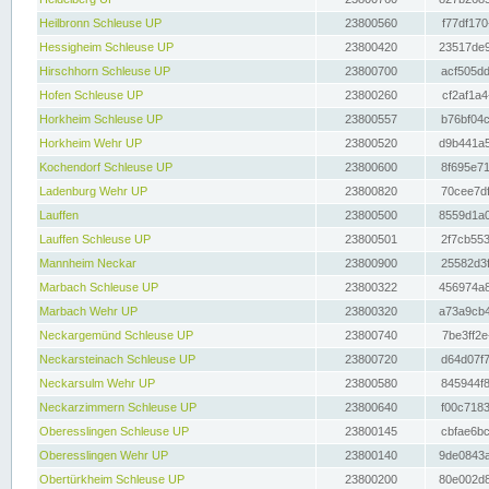
Heilbronn Schleuse UP
23800560
f77df170
Hessigheim Schleuse UP
23800420
23517de9
Hirschhorn Schleuse UP
23800700
acf505dd
Hofen Schleuse UP
23800260
cf2af1a4
Horkheim Schleuse UP
23800557
b76bf04c
Horkheim Wehr UP
23800520
d9b441a5
Kochendorf Schleuse UP
23800600
8f695e71
Ladenburg Wehr UP
23800820
70cee7df
Lauffen
23800500
8559d1a0
Lauffen Schleuse UP
23800501
2f7cb553
Mannheim Neckar
23800900
25582d3f
Marbach Schleuse UP
23800322
456974a8
Marbach Wehr UP
23800320
a73a9cb4
Neckargemünd Schleuse UP
23800740
7be3ff2e
Neckarsteinach Schleuse UP
23800720
d64d07f7
Neckarsulm Wehr UP
23800580
845944f8
Neckarzimmern Schleuse UP
23800640
f00c7183
Oberesslingen Schleuse UP
23800145
cbfae6bc
Oberesslingen Wehr UP
23800140
9de0843a
Obertürkheim Schleuse UP
23800200
80e002d8