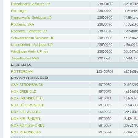
Pleidelsheim Schleuse UP
23800400
6e183f4b
Plochingen
23800100
be7ce40e
Poppenweiler Schleuse UP
23800300
f4854a4c
Rockenau SKA
23800690
4c00a166
Rockenau Schleuse UP
23800680
5ab4f00f
Schwabenheim Schleuse UP
23800800
ec9d3a4d
Untertürkheim Schleuse UP
23800220
a5ca02fb
Wieblingen Wehr UP neu
23800780
66d887a6
Ziegelhausen AMS
23800745
3944c1fd
NEUE MAAS
ROTTERDAM
123456786
a269e3be
NORD-OSTSEE-KANAL
AWK STROHBRÜCK
5970069
0e192297
NOK BREIHOLZ
5970075
4a904d59
NOK BRUNSBÜTTEL
5970091
85fc0dac
NOK DÜKERSWISCH
5970085
3954300d
NOK KIEL AUSSEN
5650068
6dc44585
NOK KIEL BINNEN
5979020
8af24d6a
NOK KÖNIGSFÖRDE
5970067
d0ec2790
NOK RENDSBURG
5970074
8c8afb56