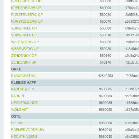
BREDEREICHE OP
580080
308f5979
BREDEREICHE UP
580090
470acd2a
FÜRSTENBERG OP
580060
2c95f83d
FÜRSTENBERG UP
580070
a5830277
VOßWINKEL OP
580000
09b422f7
VOßWINKEL UP
580010
2bcef51a
WESENBERG OP
580020
7909d3f7
WESENBERG UP
580030
da3b5de9
ZEHDENICK OP
580160
a9b8e24c
ZEHDENICK UP
580170
721d7dbf
ORKE
DALWIGKSTHAL
42840453
f0f78cc4
KLEINES HAFF
KARLSHAGEN
9690085
f53bb77f
KARNIN
9690084
da893bbd
UECKERMÜNDE
9690088
c1588dcc
WOLGAST
9650080
b327e35c
OSTE
BELUM
5980060
a9e93be0
BREMERVÖRDE UW
5980010
cf8a3ea2
HECHTHAUSEN
5980030
e5e02890