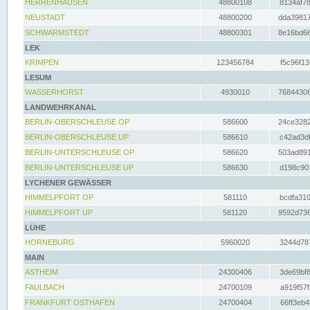
HERRENHAUSEN
48800108
8134af78
NEUSTADT
48800200
dda39817
SCHWARMSTEDT
48800301
8e16bd66
LEK
KRIMPEN
123456784
f5c96f13
LESUM
WASSERHORST
4930010
76844306
LANDWEHRKANAL
BERLIN-OBERSCHLEUSE OP
586600
24ce3282
BERLIN-OBERSCHLEUSE UP
586610
c42ad3df
BERLIN-UNTERSCHLEUSE OP
586620
503ad891
BERLIN-UNTERSCHLEUSE UP
586630
d198c901
LYCHENER GEWÄSSER
HIMMELPFORT OP
581110
bcdfa310
HIMMELPFORT UP
581120
9592d736
LÜHE
HORNEBURG
5960020
3244d787
MAIN
ASTHEIM
24300406
3de69bf8
FAULBACH
24700109
a919f57f
FRANKFURT OSTHAFEN
24700404
66ff3eb4