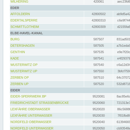
WILHERING
420061
aec23fd6
EDER
AFFOLDERN
42800502
ab9d5a42
EDERTALSPERRE
42800310
c6e9f744
SCHMITTLOTHEIM
42800309
d2155fa6
ELBE-HAVEL-KANAL
BURG
587507
831ad501
DETERSHAGEN
587505
a7b1eda9
GENTHIN
587535
e9e7f20c
KADE
587541
e4f29379
WUSTERWITZ OP
587540
c6a12d34
WUSTERWITZ UP
587550
3bfcf759
ZERBEN OP
587510
64c37072
ZERBEN UP
587520
532d8718
EIDER
EIDER-SPERRWERK BP
9520081
8ac85e6c
FRIEDRICHSTADT STRASSENBRÜCKE
9520060
721313e7
LEXFÄHRE OBERWASSER
9520020
86c5688f
LEXFÄHRE UNTERWASSER
9520030
7f01fbd8
NORDFELD OBERWASSER
9520040
61394669
NORDFELD UNTERWASSER
9520050
cb93548e