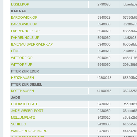
IJSSELKOP
2790070
bbaefa8e
ILMENAU
BARDOWICK OP
5940029
07830b68
BARDOWICK UP
5940030
a238b70f
FAHRENHOLZ OP
5940070
c33c3667
FAHRENHOLZ UP
5940060
bb62b28f
ILMENAU SPERRWERK AP
5940080
6b05e8dc
LÜNE
5940020
d7a8df36
WITTORF OP
5940049
eb3d4195
WITTORF UP
5940050
308c39b6
ITTER ZUR EDER
HERZHAUSEN
42800218
855205e7
ITTER ZUR DIEMEL
KOTTHAUSEN
44100013
36243256
JADE
HOOKSIELPLATE
9430020
fac30fe9
JADE-WESER-PORT
9430050
33bdec83
MELLUMPLATE
9420010
c8b9a2b6
SCHILLIG
9430030
b1cda5a0
WANGEROOGE NORD
9420030
c41d42b1