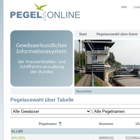
Hilfe
Link
Start
Pegelauswahl über Karte
Newsletter
Pegelauswahl über Tabelle
Pegelname
Nummer
UU
ALLER
AHLDEN
48900102
522286e2