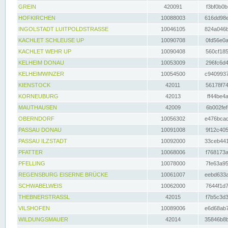
GREIN
420091
f3bf0b0b
HOFKIRCHEN
10088003
616dd98e
INGOLSTADT LUITPOLDSTRASSE
10046105
824a046b
KACHLET SCHLEUSE UP
10090708
0fd56e0a
KACHLET WEHR UP
10090408
560cf185
KELHEIM DONAU
10053009
296fc6d4
KELHEIMWINZER
10054500
c9409937
KIENSTOCK
42011
56178f74
KORNEUBURG
42013
ff44be4a
MAUTHAUSEN
42009
6b002fef
OBERNDORF
10056302
e476bcad
PASSAU DONAU
10091008
9f12c405
PASSAU ILZSTADT
10092000
33ceb441
PFATTER
10068006
f768173a
PFELLING
10078000
7fe63a95
REGENSBURG EISERNE BRÜCKE
10061007
eebd633a
SCHWABELWEIS
10062000
7644f1d7
THEBNERSTRASSL
42015
f7b5c3d3
VILSHOFEN
10089006
e6d68ab7
WILDUNGSMAUER
42014
35846b8b