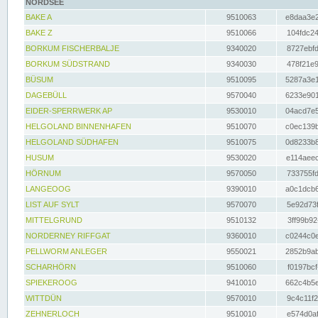
NORDSEE
BAKE A
9510063
e8daa3e2
BAKE Z
9510066
104fdc24
BORKUM FISCHERBALJE
9340020
8727ebfd
BORKUM SÜDSTRAND
9340030
478f21e9
BÜSUM
9510095
5287a3e1
DAGEBÜLL
9570040
6233e901
EIDER-SPERRWERK AP
9530010
04acd7e5
HELGOLAND BINNENHAFEN
9510070
c0ec139b
HELGOLAND SÜDHAFEN
9510075
0d8233b8
HUSUM
9530020
e114aeec
HÖRNUM
9570050
733755fd
LANGEOOG
9390010
a0c1dcb6
LIST AUF SYLT
9570070
5e92d73f
MITTELGRUND
9510132
3ff99b92
NORDERNEY RIFFGAT
9360010
c0244c0e
PELLWORM ANLEGER
9550021
2852b9ab
SCHARHÖRN
9510060
f0197bcf
SPIEKEROOG
9410010
662c4b5e
WITTDÜN
9570010
9c4c11f2
ZEHNERLOCH
9510010
e574d0af