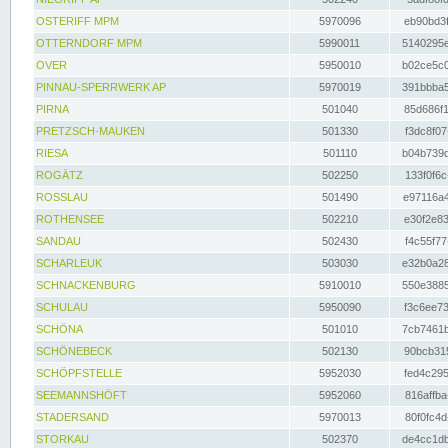
OSTERIFF MPM
5970096
eb90bd3f
OTTERNDORF MPM
5990011
5140295e
OVER
5950010
b02ce5c0
PINNAU-SPERRWERK AP
5970019
391bbba5
PIRNA
501040
85d686f1
PRETZSCH-MAUKEN
501330
f3dc8f07
RIESA
501110
b04b739d
ROGÄTZ
502250
133f0f6c
ROSSLAU
501490
e97116a4
ROTHENSEE
502210
e30f2e83
SANDAU
502430
f4c55f77
SCHARLEUK
503030
e32b0a28
SCHNACKENBURG
5910010
550e3885
SCHULAU
5950090
f3c6ee73
SCHÖNA
501010
7cb7461b
SCHÖNEBECK
502130
90bcb315
SCHÖPFSTELLE
5952030
fed4c295
SEEMANNSHÖFT
5952060
816affba
STADERSAND
5970013
80f0fc4d
STORKAU
502370
de4cc1db