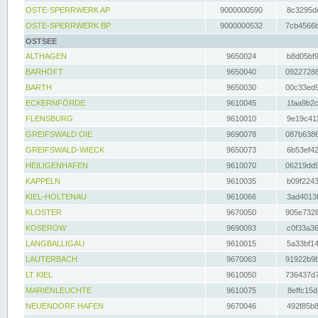
OSTE-SPERRWERK AP
9000000590
8c3295dc
OSTE-SPERRWERK BP
9000000532
7cb4566b
OSTSEE
ALTHAGEN
9650024
b8d05bf9
BARHÖFT
9650040
09227288
BARTH
9650030
00c33ed9
ECKERNFÖRDE
9610045
1faa9b2c
FLENSBURG
9610010
9e19c411
GREIFSWALD OIE
9690078
087b6386
GREIFSWALD-WIECK
9650073
6b53ef42
HEILIGENHAFEN
9610070
06219dd9
KAPPELN
9610035
b09f2243
KIEL-HOLTENAU
9610066
3ad4013f
KLOSTER
9670050
905e7328
KOSEROW
9690093
c0f33a36
LANGBALLIGAU
9610015
5a33bf14
LAUTERBACH
9670063
91922b9b
LT KIEL
9610050
736437d7
MARIENLEUCHTE
9610075
8effc15d
NEUENDORF HAFEN
9670046
492f85b8