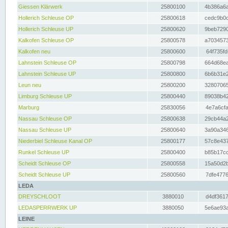
Giessen Klärwerk
25800100
4b386a6a
Hollerich Schleuse OP
25800618
cedc9b0c
Hollerich Schleuse UP
25800620
9beb7290
Kalkofen Schleuse OP
25800578
a7034573
Kalkofen neu
25800600
64f735fd
Lahnstein Schleuse OP
25800798
664d68ea
Lahnstein Schleuse UP
25800800
6b6b31e2
Leun neu
25800200
32807065
Limburg Schleuse UP
25800440
89038b42
Marburg
25830056
4e7a6cfa
Nassau Schleuse OP
25800638
29cb44a2
Nassau Schleuse UP
25800640
3a90a346
Niederbiel Schleuse Kanal OP
25800177
57c8e437
Runkel Schleuse UP
25800400
b85b17cc
Scheidt Schleuse OP
25800558
15a50d2b
Scheidt Schleuse UP
25800560
7dfe4776
LEDA
DREYSCHLOOT
3880010
d4df3617
LEDASPERRWERK UP
3880050
5e6ae93a
LEINE