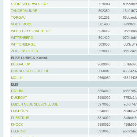
STÖR-SPERRWERK AP
5970041
d9acdbec
TANGERMÜNDE
502350
13e91b77
TORGAU
501261
83bbaedb
VOCKERODE
501480
ae93f2a5
WEHR GEESTHACHT UP
5930062
0f7f58a8
WITTENBERG
501420
070b1eb4
WITTENBERGE
503050
cbf3cd49
ZOLLENSPIEKER
5930090
3de8ea26
ELBE-LÜBECK-KANAL
BÜSSAU UP
9669040
bf7bb8e8
DONNERSCHLEUSE OP
9660049
45634232
MÖLLN
9660050
46644438
EMS
DALUM
3550040
ad357e52
DUKEGAT
3990020
7753c1fa
EMDEN NEUE SEESCHLEUSE
3970010
edfdf747
EMSHÖRN
9340010
c8af067c
FUESTRUP
3310010
3a8ed45f
KNOCK
3990010
438b565e
LEERORT
3910010
abb23dad