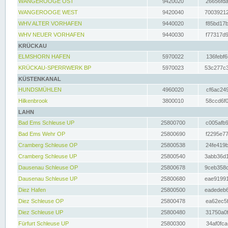
WANGEROOGE OST
9420020
26656fda
WANGEROOGE WEST
9420040
70039212
WHV ALTER VORHAFEN
9440020
f85bd17b
WHV NEUER VORHAFEN
9440030
f77317d9
KRÜCKAU
ELMSHORN HAFEN
5970022
136febf6
KRÜCKAU-SPERRWERK BP
5970023
53c277c3
KÜSTENKANAL
HUNDSMÜHLEN
4960020
cf6ac249
Hilkenbrook
3800010
58ccd6f0
LAHN
Bad Ems Schleuse UP
25800700
c005afb9
Bad Ems Wehr OP
25800690
f2295e77
Cramberg Schleuse OP
25800538
24fe419b
Cramberg Schleuse UP
25800540
3abb36d1
Dausenau Schleuse OP
25800678
9ceb358c
Dausenau Schleuse UP
25800680
eae91991
Diez Hafen
25800500
eadedeb6
Diez Schleuse OP
25800478
ea62ec5f
Diez Schleuse UP
25800480
31750a0f
Fürfurt Schleuse UP
25800300
34af0fca