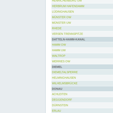
HENRICHENBURG UW
HERBRUM HAFENDAMM
LÜDINGHAUSEN
MÜNSTER OW
MÜNSTER UW
RHEDE
VERSEN TRENNSPITZE
DATTELN-HAMM-KANAL
HAMM OW
HAMM UW
WALTROP
WERRIES OW
DIEMEL
DIEMELTALSPERRE
HELMINGHAUSEN
WILHELMSBRÜCKE
DONAU
ACHLEITEN
DEGGENDORF
DÜRNSTEIN
ERLAU