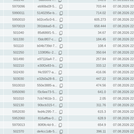
5970096
eb90bd3f-5...
703.44
07.08.2026 22
5990011
5140295e-b...
714.02
07.08.2026 22
5950010
b02ce5c0-6...
605.273
07.08.2026 22
5970019
391bbba5-8...
658.444
07.08.2026 22
501040
85d686f1-5...
34.67
07.08.2026 22
501330
f3dc8f07-c...
184.45
07.08.2026 22
501110
b04b739d-7...
108.4
07.08.2026 22
502250
133f0f6c-2...
350.64
07.08.2026 22
501490
e97116a4-7...
257.84
07.08.2026 22
502210
e30f2e83-b...
333.12
07.08.2026 22
502430
f4c55f77-a...
416.06
07.08.2026 22
503030
e32b0a28-8...
447.22
07.08.2026 22
5910010
550e3885-a...
474.56
07.08.2026 22
5950090
f3c6ee73-5...
641.0
07.08.2026 22
501010
7cb7461b-3...
2.05
07.08.2026 22
502130
90bcb315-f...
311.76
07.08.2026 22
5952030
fed4c295-7...
615.3
07.08.2026 22
5952060
816affba-0...
628.9
07.08.2026 22
5970013
80f0fc4d-9...
654.9
07.08.2026 22
502370
de4cc1db-5...
396.11
07.08.2026 22