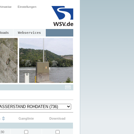
hinweise
Einstellungen
loads
Webservices
s
Ganglinie
Download
:30