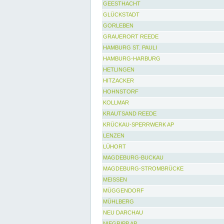
GEESTHACHT
GLÜCKSTADT
GORLEBEN
GRAUERORT REEDE
HAMBURG ST. PAULI
HAMBURG-HARBURG
HETLINGEN
HITZACKER
HOHNSTORF
KOLLMAR
KRAUTSAND REEDE
KRÜCKAU-SPERRWERK AP
LENZEN
LÜHORT
MAGDEBURG-BUCKAU
MAGDEBURG-STROMBRÜCKE
MEISSEN
MÜGGENDORF
MÜHLBERG
NEU DARCHAU
NIEGRIPP AP