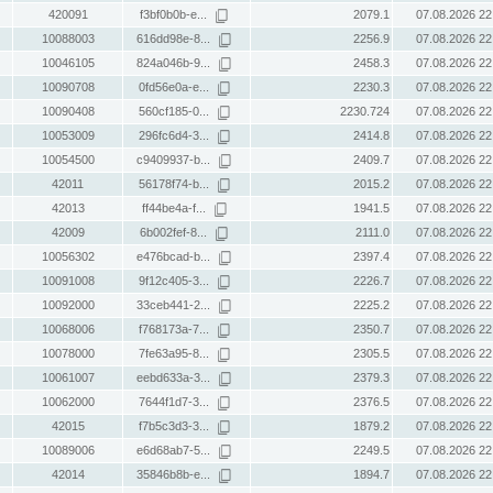
420091
f3bf0b0b-e...
2079.1
07.08.2026 22
10088003
616dd98e-8...
2256.9
07.08.2026 22
10046105
824a046b-9...
2458.3
07.08.2026 22
10090708
0fd56e0a-e...
2230.3
07.08.2026 22
10090408
560cf185-0...
2230.724
07.08.2026 22
10053009
296fc6d4-3...
2414.8
07.08.2026 22
10054500
c9409937-b...
2409.7
07.08.2026 22
42011
56178f74-b...
2015.2
07.08.2026 22
42013
ff44be4a-f...
1941.5
07.08.2026 22
42009
6b002fef-8...
2111.0
07.08.2026 22
10056302
e476bcad-b...
2397.4
07.08.2026 22
10091008
9f12c405-3...
2226.7
07.08.2026 22
10092000
33ceb441-2...
2225.2
07.08.2026 22
10068006
f768173a-7...
2350.7
07.08.2026 22
10078000
7fe63a95-8...
2305.5
07.08.2026 22
10061007
eebd633a-3...
2379.3
07.08.2026 22
10062000
7644f1d7-3...
2376.5
07.08.2026 22
42015
f7b5c3d3-3...
1879.2
07.08.2026 22
10089006
e6d68ab7-5...
2249.5
07.08.2026 22
42014
35846b8b-e...
1894.7
07.08.2026 22