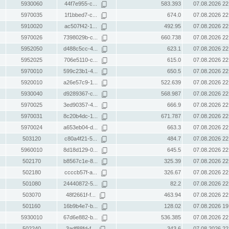
5930060
44f7e955-c...
583.393
07.08.2026 22
5970035
1f1bbed7-c...
674.0
07.08.2026 22
5910020
ac507f42-1...
492.95
07.08.2026 22
5970026
7398029b-c...
660.738
07.08.2026 22
5952050
d488c5cc-4...
623.1
07.08.2026 22
5952025
706e5110-c...
615.0
07.08.2026 22
5970010
599c23b1-4...
650.5
07.08.2026 22
5920010
a26e57c9-1...
522.639
07.08.2026 22
5930040
d9289367-c...
568.987
07.08.2026 22
5970025
3ed90357-4...
666.9
07.08.2026 22
5970031
8c20b4dc-1...
671.787
07.08.2026 22
5970024
a653eb04-d...
663.3
07.08.2026 22
503120
c80a4f21-5...
484.7
07.08.2026 22
5960010
8d18d129-0...
645.5
07.08.2026 22
502170
b8567c1e-8...
325.39
07.08.2026 22
502180
ccccb57f-a...
326.67
07.08.2026 22
501080
24440872-5...
82.2
07.08.2026 22
503070
48f2661f-f...
463.94
07.08.2026 22
501160
16b9b4e7-b...
128.02
07.08.2026 19
5930010
67d6e882-b...
536.385
07.08.2026 22
502240
3adf88fd-f...
343.6
07.08.2026 22