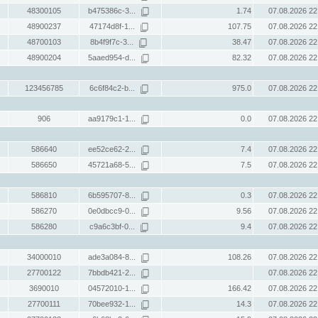
48300105
b475386c-3...
1.74
07.08.2026 22
48900237
47174d8f-1...
107.75
07.08.2026 22
48700103
8b4f9f7c-3...
38.47
07.08.2026 22
48900204
5aaed954-d...
82.32
07.08.2026 22
123456785
6c6f84c2-b...
975.0
07.08.2026 22
906
aa9179c1-1...
0.0
07.08.2026 22
586640
ee52ce62-2...
7.4
07.08.2026 22
586650
45721a68-5...
7.5
07.08.2026 22
586810
6b595707-8...
0.3
07.08.2026 22
586270
0e0dbcc9-0...
9.56
07.08.2026 22
586280
c9a6c3bf-0...
9.4
07.08.2026 22
34000010
ade3a084-8...
108.26
07.08.2026 22
27700122
7bbdb421-2...
07.08.2026 22
3690010
04572010-1...
166.42
07.08.2026 22
27700111
70bee932-1...
14.3
07.08.2026 22