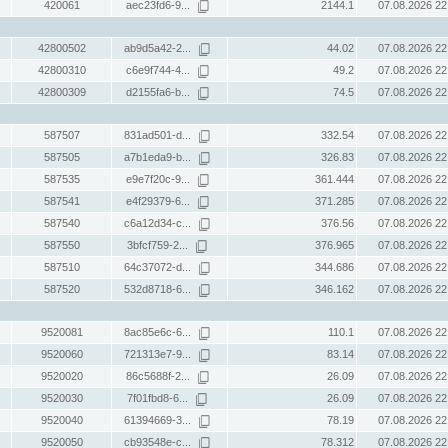
420061
aec23fd6-9...
2144.1
07.08.2026 22
42800502
ab9d5a42-2...
44.02
07.08.2026 22
42800310
c6e9f744-4...
49.2
07.08.2026 22
42800309
d2155fa6-b...
74.5
07.08.2026 22
587507
831ad501-d...
332.54
07.08.2026 22
587505
a7b1eda9-b...
326.83
07.08.2026 22
587535
e9e7f20c-9...
361.444
07.08.2026 22
587541
e4f29379-6...
371.285
07.08.2026 22
587540
c6a12d34-c...
376.56
07.08.2026 22
587550
3bfcf759-2...
376.965
07.08.2026 22
587510
64c37072-d...
344.686
07.08.2026 22
587520
532d8718-6...
346.162
07.08.2026 22
9520081
8ac85e6c-6...
110.1
07.08.2026 22
9520060
721313e7-9...
83.14
07.08.2026 22
9520020
86c5688f-2...
26.09
07.08.2026 22
9520030
7f01fbd8-6...
26.09
07.08.2026 22
9520040
61394669-3...
78.19
07.08.2026 22
9520050
cb93548e-c...
78.312
07.08.2026 22