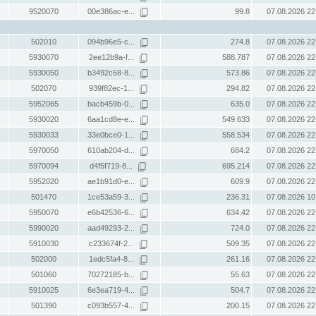
9520070
00e386ac-e...
99.8
07.08.2026 22
502010
094b96e5-c...
274.8
07.08.2026 22
5930070
2ee12b9a-f...
588.787
07.08.2026 22
5930050
b3492c68-8...
573.86
07.08.2026 22
502070
939f82ec-1...
294.82
07.08.2026 22
5952065
bacb459b-0...
635.0
07.08.2026 22
5930020
6aa1cd8e-e...
549.633
07.08.2026 22
5930033
33e0bce0-1...
558.534
07.08.2026 22
5970050
610ab204-d...
684.2
07.08.2026 22
5970094
d4f5f719-8...
695.214
07.08.2026 22
5952020
ae1b91d0-e...
609.9
07.08.2026 22
501470
1ce53a59-3...
236.31
07.08.2026 10
5950070
e6b42536-6...
634.42
07.08.2026 22
5990020
aad49293-2...
724.0
07.08.2026 22
5910030
c233674f-2...
509.35
07.08.2026 22
502000
1edc5fa4-8...
261.16
07.08.2026 22
501060
70272185-b...
55.63
07.08.2026 22
5910025
6e3ea719-4...
504.7
07.08.2026 22
501390
c093b557-4...
200.15
07.08.2026 22