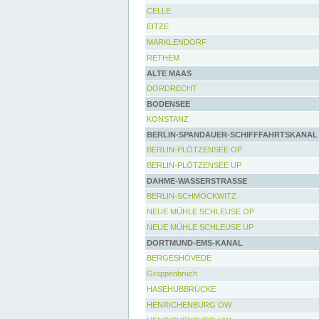
CELLE
EITZE
MARKLENDORF
RETHEM
ALTE MAAS
DORDRECHT
BODENSEE
KONSTANZ
BERLIN-SPANDAUER-SCHIFFFAHRTSKANAL
BERLIN-PLÖTZENSEE OP
BERLIN-PLÖTZENSEE UP
DAHME-WASSERSTRASSE
BERLIN-SCHMÖCKWITZ
NEUE MÜHLE SCHLEUSE OP
NEUE MÜHLE SCHLEUSE UP
DORTMUND-EMS-KANAL
BERGESHÖVEDE
Groppenbruch
HASEHUBBRÜCKE
HENRICHENBURG OW