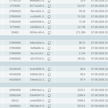
27700133
e6b68bc2-6...
15.9
07.08.2026 22
3770030
8177a148-5...
213.07
07.08.2026 22
27800020
f5bc4a51-0...
39.32
07.08.2026 22
27800040
ccd3e8f1-3...
70.315
07.08.2026 22
27800030
ed260406-b...
72.49
07.08.2026 22
3770040
16508b11-4...
217.86
07.08.2026 22
25463
0024cc40-d...
171.309
07.08.2026 22
27800060
4dbce62d-a...
38.72
07.08.2026 22
27800080
4ef9dd9c-b...
36.59
07.08.2026 22
27800090
facc5c16-f...
2.144
07.08.2026 22
27800050
d31767ef-2...
40.611
07.08.2026 22
44100104
5cdc6555-8...
90.6
07.08.2026 22
44100206
33092c28-2...
90.0
07.08.2026 22
44100024
7deedc21-2...
97.4
07.08.2026 22
10094006
c389c9e2-a...
2223.1
07.08.2026 22
10081004
53d40547-8...
2284.4
07.08.2026 22
42012
ce4e3050-2...
2009.2
07.08.2026 22
10096001
99619dc5-9...
2214.5
07.08.2026 22