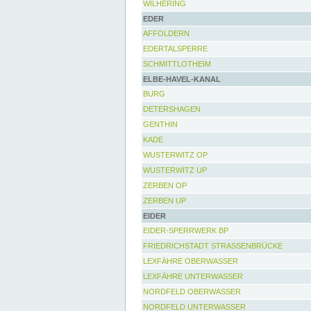
WILHERING
EDER
AFFOLDERN
EDERTALSPERRE
SCHMITTLOTHEIM
ELBE-HAVEL-KANAL
BURG
DETERSHAGEN
GENTHIN
KADE
WUSTERWITZ OP
WUSTERWITZ UP
ZERBEN OP
ZERBEN UP
EIDER
EIDER-SPERRWERK BP
FRIEDRICHSTADT STRASSENBRÜCKE
LEXFÄHRE OBERWASSER
LEXFÄHRE UNTERWASSER
NORDFELD OBERWASSER
NORDFELD UNTERWASSER