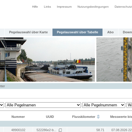
Hilfe
Links
Impressum
Nutzungsbedingungen
Datenschutz
Pegelauswahl über Karte
Pegelauswahl über Tabelle
Abo
Down
tter
Nummer
UUID
Flusskilometer
Messwerte bi
48900102
522286e2-b...
58.71
07.08.2026 22