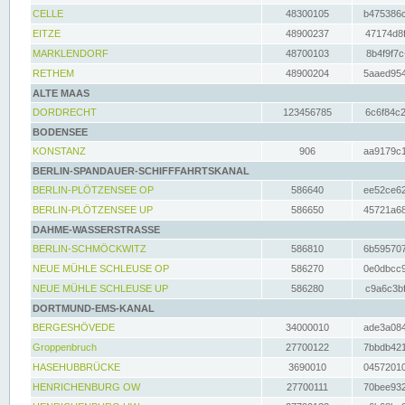
CELLE
48300105
b475386c
EITZE
48900237
47174d8f
MARKLENDORF
48700103
8b4f9f7c
RETHEM
48900204
5aaed954
ALTE MAAS
DORDRECHT
123456785
6c6f84c2
BODENSEE
KONSTANZ
906
aa9179c1
BERLIN-SPANDAUER-SCHIFFFAHRTSKANAL
BERLIN-PLÖTZENSEE OP
586640
ee52ce62
BERLIN-PLÖTZENSEE UP
586650
45721a68
DAHME-WASSERSTRASSE
BERLIN-SCHMÖCKWITZ
586810
6b595707
NEUE MÜHLE SCHLEUSE OP
586270
0e0dbcc9
NEUE MÜHLE SCHLEUSE UP
586280
c9a6c3bf
DORTMUND-EMS-KANAL
BERGESHÖVEDE
34000010
ade3a084
Groppenbruch
27700122
7bbdb421
HASEHUBBRÜCKE
3690010
04572010
HENRICHENBURG OW
27700111
70bee932