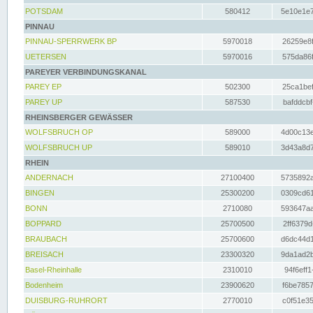
POTSDAM
580412
5e10e1e7
PINNAU
PINNAU-SPERRWERK BP
5970018
26259e8f
UETERSEN
5970016
575da86f
PAREYER VERBINDUNGSKANAL
PAREY EP
502300
25ca1bef
PAREY UP
587530
bafddcbf
RHEINSBERGER GEWÄSSER
WOLFSBRUCH OP
589000
4d00c13e
WOLFSBRUCH UP
589010
3d43a8d7
RHEIN
ANDERNACH
27100400
5735892a
BINGEN
25300200
0309cd61
BONN
2710080
593647aa
BOPPARD
25700500
2ff6379d
BRAUBACH
25700600
d6dc44d1
BREISACH
23300320
9da1ad2b
Basel-Rheinhalle
2310010
94f6eff1
Bodenheim
23900620
f6be7857
DUISBURG-RUHRORT
2770010
c0f51e35