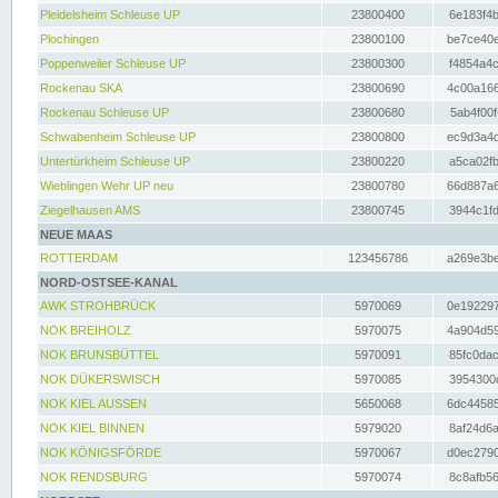
Pleidelsheim Schleuse UP
23800400
6e183f4b
Plochingen
23800100
be7ce40e
Poppenweiler Schleuse UP
23800300
f4854a4c
Rockenau SKA
23800690
4c00a166
Rockenau Schleuse UP
23800680
5ab4f00f
Schwabenheim Schleuse UP
23800800
ec9d3a4d
Untertürkheim Schleuse UP
23800220
a5ca02fb
Wieblingen Wehr UP neu
23800780
66d887a6
Ziegelhausen AMS
23800745
3944c1fd
NEUE MAAS
ROTTERDAM
123456786
a269e3be
NORD-OSTSEE-KANAL
AWK STROHBRÜCK
5970069
0e192297
NOK BREIHOLZ
5970075
4a904d59
NOK BRUNSBÜTTEL
5970091
85fc0dac
NOK DÜKERSWISCH
5970085
3954300d
NOK KIEL AUSSEN
5650068
6dc44585
NOK KIEL BINNEN
5979020
8af24d6a
NOK KÖNIGSFÖRDE
5970067
d0ec2790
NOK RENDSBURG
5970074
8c8afb56