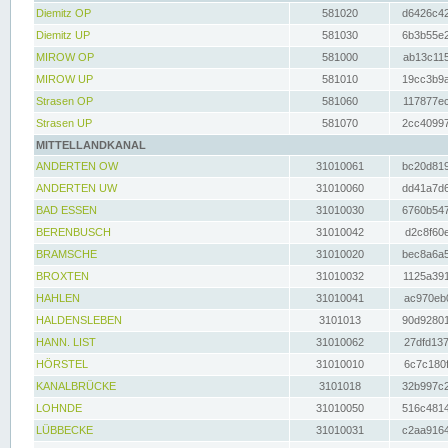
Diemitz OP
581020
d6426c42
Diemitz UP
581030
6b3b55e2
MIROW OP
581000
ab13c115
MIROW UP
581010
19cc3b9a
Strasen OP
581060
117877ec
Strasen UP
581070
2cc40997
MITTELLANDKANAL
ANDERTEN OW
31010061
bc20d819
ANDERTEN UW
31010060
dd41a7d6
BAD ESSEN
31010030
6760b547
BERENBUSCH
31010042
d2c8f60e
BRAMSCHE
31010020
bec8a6a5
BROXTEN
31010032
1125a391
HAHLEN
31010041
ac970eb0
HALDENSLEBEN
3101013
90d92801
HANN. LIST
31010062
27dfd137
HÖRSTEL
31010010
6c7c180f
KANALBRÜCKE
3101018
32b997c2
LOHNDE
31010050
516c4814
LÜBBECKE
31010031
c2aa9164