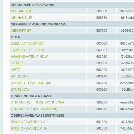
NEUHAUSER SPEISEKANAL
NEUHAUS OP
585850
963bdc26
NEUHAUS UP
585860
bf48cefd
NIEGRIPPER VERBINDUNGSKANAL
NIEGRIPP BP
587500
e506460f
ODER
EISENHÜTTENSTADT
603000
8675aa70
FRANKFURT1 (ODER)
603031
bffdf7f2
HOHENSAATEN-FINOW
603080
f7a639a4
KIENITZ
603050
6298a8f9
KIETZ
603040
16258271
RATZDORF
603140
ca3f535b
SCHWEDT-ODERBRÜCKE
603130
e28babaa
STÜTZKOW
603100
30bff0df
ORANIENBURGER HAVEL
OHV KM 3.014 (HOCHSPANNUNG)
580271
eea7e3dc
OHv km 1.467 (Blaues Wunder)
580272
8b51c505
OBERE HAVEL-WASSERSTRASSE
BISCHOFSWERDER OP
581520
16a780aa
BISCHOFSWERDER UP
581530
74134dc6