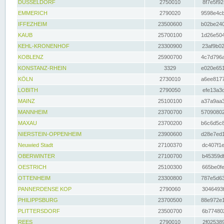
DÜSSELDORF
2750010
8f7e5f92
EMMERICH
2790020
9598e4cb
IFFEZHEIM
23500600
b02be240
KAUB
25700100
1d26e504
KEHL-KRONENHOF
23300900
23af9b02
KOBLENZ
25900700
4c7d796a
KONSTANZ-RHEIN
3329
e020e651
KÖLN
2730010
a6ee8177
LOBITH
2790050
efe13a3d
MAINZ
25100100
a37a9aa3
MANNHEIM
23700700
57090802
MAXAU
23700200
b6c6d5c8
NIERSTEIN-OPPENHEIM
23900600
d28e7ed1
Neuwied Stadt
27100370
dc407f1e
OBERWINTER
27100700
b45359df
OESTRICH
25100300
665be0fe
OTTENHEIM
23300800
787e5d63
PANNERDENSE KOP
2790060
3046493f
PHILIPPSBURG
23700500
88e972e1
PLITTERSDORF
23500700
6b774802
REES
2790010
2f025389