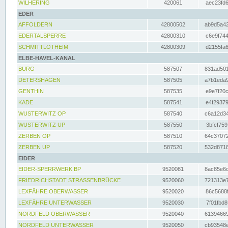
WILHERING
420061
aec23fd6
EDER
AFFOLDERN
42800502
ab9d5a42
EDERTALSPERRE
42800310
c6e9f744
SCHMITTLOTHEIM
42800309
d2155fa6
ELBE-HAVEL-KANAL
BURG
587507
831ad501
DETERSHAGEN
587505
a7b1eda9
GENTHIN
587535
e9e7f20c
KADE
587541
e4f29379
WUSTERWITZ OP
587540
c6a12d34
WUSTERWITZ UP
587550
3bfcf759
ZERBEN OP
587510
64c37072
ZERBEN UP
587520
532d8718
EIDER
EIDER-SPERRWERK BP
9520081
8ac85e6c
FRIEDRICHSTADT STRASSENBRÜCKE
9520060
721313e7
LEXFÄHRE OBERWASSER
9520020
86c5688f
LEXFÄHRE UNTERWASSER
9520030
7f01fbd8
NORDFELD OBERWASSER
9520040
61394669
NORDFELD UNTERWASSER
9520050
cb93548e