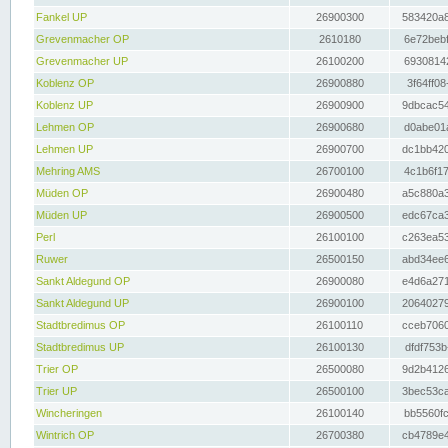
Fankel UP
26900300
583420a8
Grevenmacher OP
2610180
6e72bebf
Grevenmacher UP
26100200
69308142
Koblenz OP
26900880
3f64ff08
Koblenz UP
26900900
9dbcac54
Lehmen OP
26900680
d0abe01a
Lehmen UP
26900700
dc1bb420
Mehring AMS
26700100
4c1b6f17
Müden OP
26900480
a5c880a3
Müden UP
26900500
edc67ca3
Perl
26100100
c263ea53
Ruwer
26500150
abd34ee6
Sankt Aldegund OP
26900080
e4d6a271
Sankt Aldegund UP
26900100
20640279
Stadtbredimus OP
26100110
cceb7060
Stadtbredimus UP
26100130
dfdf753b
Trier OP
26500080
9d2b4126
Trier UP
26500100
3bec53ca
Wincheringen
26100140
bb5560fc
Wintrich OP
26700380
cb4789e4