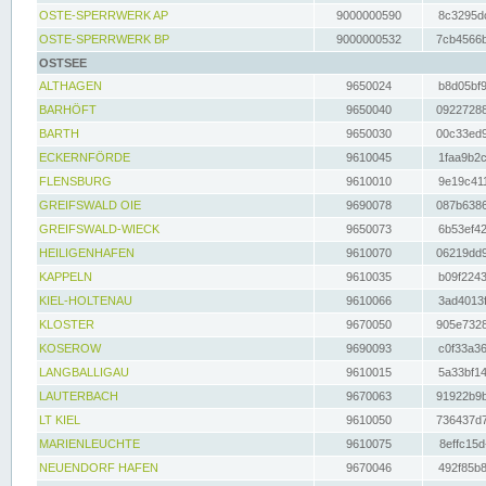
OSTE-SPERRWERK AP
9000000590
8c3295dc
OSTE-SPERRWERK BP
9000000532
7cb4566b
OSTSEE
ALTHAGEN
9650024
b8d05bf9
BARHÖFT
9650040
09227288
BARTH
9650030
00c33ed9
ECKERNFÖRDE
9610045
1faa9b2c
FLENSBURG
9610010
9e19c411
GREIFSWALD OIE
9690078
087b6386
GREIFSWALD-WIECK
9650073
6b53ef42
HEILIGENHAFEN
9610070
06219dd9
KAPPELN
9610035
b09f2243
KIEL-HOLTENAU
9610066
3ad4013f
KLOSTER
9670050
905e7328
KOSEROW
9690093
c0f33a36
LANGBALLIGAU
9610015
5a33bf14
LAUTERBACH
9670063
91922b9b
LT KIEL
9610050
736437d7
MARIENLEUCHTE
9610075
8effc15d
NEUENDORF HAFEN
9670046
492f85b8