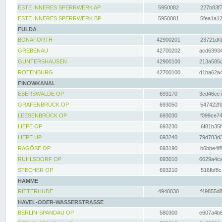
ESTE INNERES SPERRWERK AP
5950082
227b83f7
ESTE INNERES SPERRWERK BP
5950081
5fea1a12
FULDA
BONAFORTH
42900201
23721dfd
GREBENAU
42700202
acd63934
GUNTERSHAUSEN
42900100
213a585d
ROTENBURG
42700100
d1ba62a4
FINOWKANAL
EBERSWALDE OP
693170
3cd46cc7
GRAFENBRÜCK OP
693050
547422fb
LEESENBRÜCK OP
693030
f099ce74
LIEPE OP
693230
6f81b35f
LIEPE UP
693240
79d783d3
RAGÖSE OP
693190
b6bbe4f8
RUHLSDORF OP
693010
6629a4ca
STECHER OP
693210
516fbf8c
HAMME
RITTERHUDE
4940030
f49855d8
HAVEL-ODER-WASSERSTRASSE
BERLIN-SPANDAU OP
580300
e607a4b6