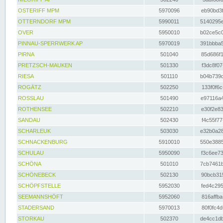
OSTERIFF MPM
5970096
eb90bd3f
OTTERNDORF MPM
5990011
5140295e
OVER
5950010
b02ce5c0
PINNAU-SPERRWERK AP
5970019
391bbba5
PIRNA
501040
85d686f1
PRETZSCH-MAUKEN
501330
f3dc8f07
RIESA
501110
b04b739d
ROGÄTZ
502250
133f0f6c
ROSSLAU
501490
e97116a4
ROTHENSEE
502210
e30f2e83
SANDAU
502430
f4c55f77
SCHARLEUK
503030
e32b0a28
SCHNACKENBURG
5910010
550e3885
SCHULAU
5950090
f3c6ee73
SCHÖNA
501010
7cb7461b
SCHÖNEBECK
502130
90bcb315
SCHÖPFSTELLE
5952030
fed4c295
SEEMANNSHÖFT
5952060
816affba
STADERSAND
5970013
80f0fc4d
STORKAU
502370
de4cc1db