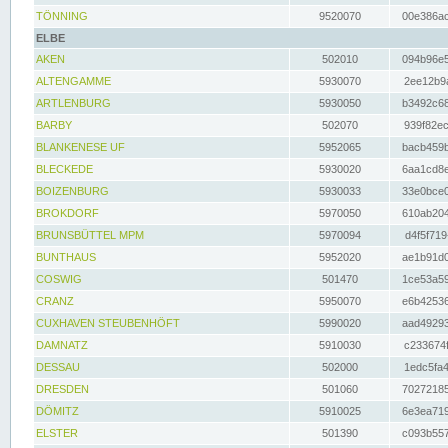
TÖNNING
9520070
00e386ac
ELBE
AKEN
502010
094b96e5
ALTENGAMME
5930070
2ee12b9a
ARTLENBURG
5930050
b3492c68
BARBY
502070
939f82ec
BLANKENESE UF
5952065
bacb459b
BLECKEDE
5930020
6aa1cd8e
BOIZENBURG
5930033
33e0bce0
BROKDORF
5970050
610ab204
BRUNSBÜTTEL MPM
5970094
d4f5f719
BUNTHAUS
5952020
ae1b91d0
COSWIG
501470
1ce53a59
CRANZ
5950070
e6b42536
CUXHAVEN STEUBENHÖFT
5990020
aad49293
DAMNATZ
5910030
c233674f
DESSAU
502000
1edc5fa4
DRESDEN
501060
70272185
DÖMITZ
5910025
6e3ea719
ELSTER
501390
c093b557