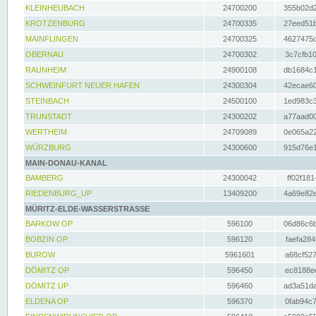
KLEINHEUBACH
24700200
355b02d2
KROTZENBURG
24700335
27eed51b
MAINFLINGEN
24700325
4627475d
OBERNAU
24700302
3c7cfb10
RAUNHEIM
24900108
db1684c1
SCHWEINFURT NEUER HAFEN
24300304
42ecae60
STEINBACH
24500100
1ed983c3
TRUNSTADT
24300202
a77aad00
WERTHEIM
24709089
0e065a22
WÜRZBURG
24300600
915d76e1
MAIN-DONAU-KANAL
BAMBERG
24300042
ff02f181
RIEDENBURG_UP
13409200
4a69e82e
MÜRITZ-ELDE-WASSERSTRASSE
BARKOW OP
596100
06d86c6b
BOBZIN OP
596120
faefa284
BUROW
5961601
a68cf527
DÖMITZ OP
596450
ec8188ee
DÖMITZ UP
596460
ad3a51da
ELDENA OP
596370
0fab94c7