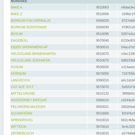
NORDSEE
BAKE A
9510063
e8daa3e2
BAKE Z
9510066
104fdc24
BORKUM FISCHERBALJE
9340020
8727ebfd
BORKUM SÜDSTRAND
9340030
478f21e9
BÜSUM
9510095
5287a3e1
DAGEBÜLL
9570040
6233e901
EIDER-SPERRWERK AP
9530010
04acd7e5
HELGOLAND BINNENHAFEN
9510070
c0ec139b
HELGOLAND SÜDHAFEN
9510075
0d8233b8
HUSUM
9530020
e114aeec
HÖRNUM
9570050
733755fd
LANGEOOG
9390010
a0c1dcb6
LIST AUF SYLT
9570070
5e92d73f
MITTELGRUND
9510132
3ff99b92
NORDERNEY RIFFGAT
9360010
c0244c0e
PELLWORM ANLEGER
9550021
2852b9ab
SCHARHÖRN
9510060
f0197bcf
SPIEKEROOG
9410010
662c4b5e
WITTDÜN
9570010
9c4c11f2
ZEHNERLOCH
9510010
e574d0af