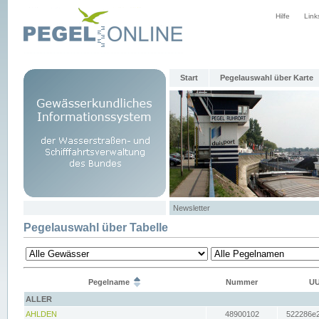
Hilfe
Link
Start
Pegelauswahl über Karte
Newsletter
Pegelauswahl über Tabelle
Pegelname
Nummer
UU
ALLER
AHLDEN
48900102
522286e2