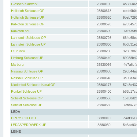
Giessen Klärwerk
25800100
4b386a6a
Hollerich Schleuse OP
25800618
cedc9b0c
Hollerich Schleuse UP
25800620
9beb7290
Kalkofen Schleuse OP
25800578
a7034573
Kalkofen neu
25800600
64f735fd
Lahnstein Schleuse OP
25800798
664d68ea
Lahnstein Schleuse UP
25800800
6b6b31e2
Leun neu
25800200
32807065
Limburg Schleuse UP
25800440
89038b42
Marburg
25830056
4e7a6cfa
Nassau Schleuse OP
25800638
29cb44a2
Nassau Schleuse UP
25800640
3a90a346
Niederbiel Schleuse Kanal OP
25800177
57c8e437
Runkel Schleuse UP
25800400
b85b17cc
Scheidt Schleuse OP
25800558
15a50d2b
Scheidt Schleuse UP
25800560
7dfe4776
LEDA
DREYSCHLOOT
3880010
d4df3617
LEDASPERRWERK UP
3880050
5e6ae93a
LEINE