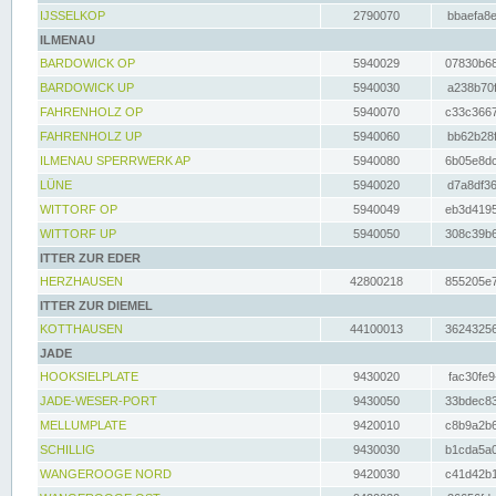
IJSSELKOP
2790070
bbaefa8e
ILMENAU
BARDOWICK OP
5940029
07830b68
BARDOWICK UP
5940030
a238b70f
FAHRENHOLZ OP
5940070
c33c3667
FAHRENHOLZ UP
5940060
bb62b28f
ILMENAU SPERRWERK AP
5940080
6b05e8dc
LÜNE
5940020
d7a8df36
WITTORF OP
5940049
eb3d4195
WITTORF UP
5940050
308c39b6
ITTER ZUR EDER
HERZHAUSEN
42800218
855205e7
ITTER ZUR DIEMEL
KOTTHAUSEN
44100013
36243256
JADE
HOOKSIELPLATE
9430020
fac30fe9
JADE-WESER-PORT
9430050
33bdec83
MELLUMPLATE
9420010
c8b9a2b6
SCHILLIG
9430030
b1cda5a0
WANGEROOGE NORD
9420030
c41d42b1