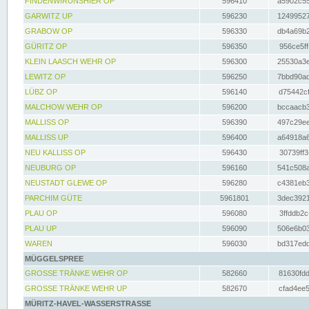
FINDENWIRUNSHIER OP
596410
a5902c55
GARWITZ UP
596230
12499527
GRABOW OP
596330
db4a69b2
GÜRITZ OP
596350
956ce5ff
KLEIN LAASCH WEHR OP
596300
25530a3e
LEWITZ OP
596250
7bbd90ad
LÜBZ OP
596140
d75442cf
MALCHOW WEHR OP
596200
bccaacb3
MALLISS OP
596390
497c29ee
MALLISS UP
596400
a64918a6
NEU KALLISS OP
596430
30739ff3
NEUBURG OP
596160
541c508a
NEUSTADT GLEWE OP
596280
c4381eb3
PARCHIM GÜTE
5961801
3dec3921
PLAU OP
596080
3ffddb2c
PLAU UP
596090
506e6b03
WAREN
596030
bd317edd
MÜGGELSPREE
GROSSE TRÄNKE WEHR OP
582660
81630fdd
GROSSE TRÄNKE WEHR UP
582670
cfad4ee5
MÜRITZ-HAVEL-WASSERSTRASSE