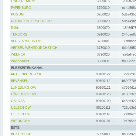
LINGEN-DARME
3500015
200363fc
PAPENBURG
3790010
ec4a598d
POGUM
3950020
5d1e4350
RHEINE UNTERSCHLEUSE
3390020
50a449ba
Rühle
3500070
15456f75
TERBORG
3910020
244cae8b
VERSEN WEHR OP
3730001
86f8dbab
VERSEN WEHRDURCHSTICH
3730010
6de43652
WEENER
3790020
aa6af4e6
Wachendorf
3500031
88698229
ELBESEITENKANAL
ARTLENBURG-ESK
90100122
7fec2f4f
BEVENSEN
90100112
b8997708
LÜNEBURG OW
90100121
c7364d1e
LÜNEBURG UW
90100120
d18033cd
OSLOSS
90100100
6c5b6422
UELZEN OW
90100111
728bd3e3
UELZEN UW
90100110
0d0082cf
WITTINGEN
90100101
9cf795ce
ESTE
BUXTEHUDE
5950080
8a08c920