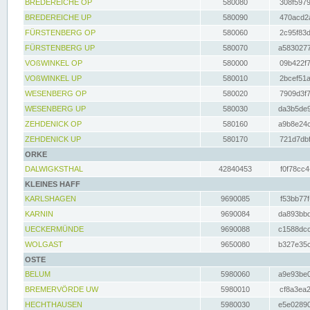
BREDEREICHE OP
580080
308f5979
BREDEREICHE UP
580090
470acd2a
FÜRSTENBERG OP
580060
2c95f83d
FÜRSTENBERG UP
580070
a5830277
VOßWINKEL OP
580000
09b422f7
VOßWINKEL UP
580010
2bcef51a
WESENBERG OP
580020
7909d3f7
WESENBERG UP
580030
da3b5de9
ZEHDENICK OP
580160
a9b8e24c
ZEHDENICK UP
580170
721d7dbf
ORKE
DALWIGKSTHAL
42840453
f0f78cc4
KLEINES HAFF
KARLSHAGEN
9690085
f53bb77f
KARNIN
9690084
da893bbd
UECKERMÜNDE
9690088
c1588dcc
WOLGAST
9650080
b327e35c
OSTE
BELUM
5980060
a9e93be0
BREMERVÖRDE UW
5980010
cf8a3ea2
HECHTHAUSEN
5980030
e5e02890