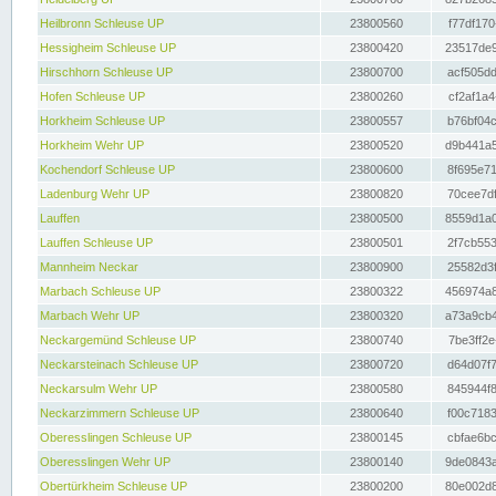
Heilbronn Schleuse UP
23800560
f77df170
Hessigheim Schleuse UP
23800420
23517de9
Hirschhorn Schleuse UP
23800700
acf505dd
Hofen Schleuse UP
23800260
cf2af1a4
Horkheim Schleuse UP
23800557
b76bf04c
Horkheim Wehr UP
23800520
d9b441a5
Kochendorf Schleuse UP
23800600
8f695e71
Ladenburg Wehr UP
23800820
70cee7df
Lauffen
23800500
8559d1a0
Lauffen Schleuse UP
23800501
2f7cb553
Mannheim Neckar
23800900
25582d3f
Marbach Schleuse UP
23800322
456974a8
Marbach Wehr UP
23800320
a73a9cb4
Neckargemünd Schleuse UP
23800740
7be3ff2e
Neckarsteinach Schleuse UP
23800720
d64d07f7
Neckarsulm Wehr UP
23800580
845944f8
Neckarzimmern Schleuse UP
23800640
f00c7183
Oberesslingen Schleuse UP
23800145
cbfae6bc
Oberesslingen Wehr UP
23800140
9de0843a
Obertürkheim Schleuse UP
23800200
80e002d8