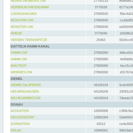
HENRICHENBURG UW
27700133
e6b68bc2
HERBRUM HAFENDAMM
3770030
8177a148
LÜDINGHAUSEN
27800020
f5bc4a51
MÜNSTER OW
27800040
ccd3e8f1
MÜNSTER UW
27800030
ed260406
RHEDE
3770040
16508b11
VERSEN TRENNSPITZE
25463
0024cc40
DATTELN-HAMM-KANAL
HAMM OW
27800060
4dbce62d
HAMM UW
27800080
4ef9dd9c
WALTROP
27800090
facc5c16
WERRIES OW
27800050
d31767ef
DIEMEL
DIEMELTALSPERRE
44100104
5cdc6555
HELMINGHAUSEN
44100206
33092c28
WILHELMSBRÜCKE
44100024
7deedc21
DONAU
ACHLEITEN
10094006
c389c9e2
DEGGENDORF
10081004
53d40547
DÜRNSTEIN
42012
ce4e3050
ERLAU
10096001
99619dc5