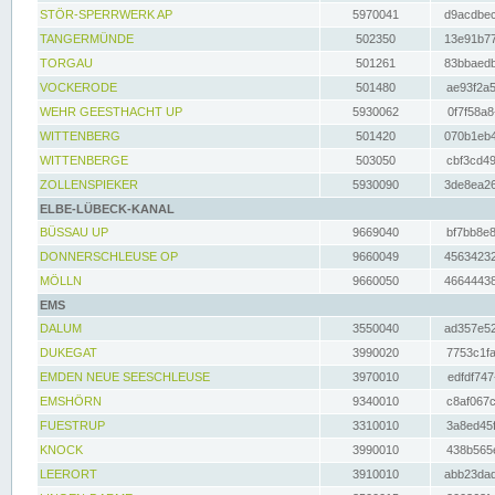
STÖR-SPERRWERK AP
5970041
d9acdbec
TANGERMÜNDE
502350
13e91b77
TORGAU
501261
83bbaedb
VOCKERODE
501480
ae93f2a5
WEHR GEESTHACHT UP
5930062
0f7f58a8
WITTENBERG
501420
070b1eb4
WITTENBERGE
503050
cbf3cd49
ZOLLENSPIEKER
5930090
3de8ea26
ELBE-LÜBECK-KANAL
BÜSSAU UP
9669040
bf7bb8e8
DONNERSCHLEUSE OP
9660049
45634232
MÖLLN
9660050
46644438
EMS
DALUM
3550040
ad357e52
DUKEGAT
3990020
7753c1fa
EMDEN NEUE SEESCHLEUSE
3970010
edfdf747
EMSHÖRN
9340010
c8af067c
FUESTRUP
3310010
3a8ed45f
KNOCK
3990010
438b565e
LEERORT
3910010
abb23dad