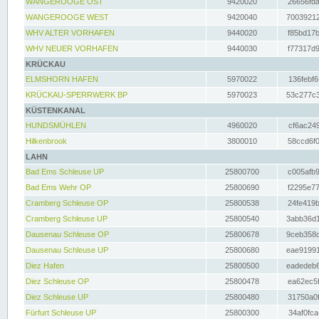
WANGEROOGE OST
9420020
26656fda
WANGEROOGE WEST
9420040
70039212
WHV ALTER VORHAFEN
9440020
f85bd17b
WHV NEUER VORHAFEN
9440030
f77317d9
KRÜCKAU
ELMSHORN HAFEN
5970022
136febf6
KRÜCKAU-SPERRWERK BP
5970023
53c277c3
KÜSTENKANAL
HUNDSMÜHLEN
4960020
cf6ac249
Hilkenbrook
3800010
58ccd6f0
LAHN
Bad Ems Schleuse UP
25800700
c005afb9
Bad Ems Wehr OP
25800690
f2295e77
Cramberg Schleuse OP
25800538
24fe419b
Cramberg Schleuse UP
25800540
3abb36d1
Dausenau Schleuse OP
25800678
9ceb358c
Dausenau Schleuse UP
25800680
eae91991
Diez Hafen
25800500
eadedeb6
Diez Schleuse OP
25800478
ea62ec5f
Diez Schleuse UP
25800480
31750a0f
Fürfurt Schleuse UP
25800300
34af0fca