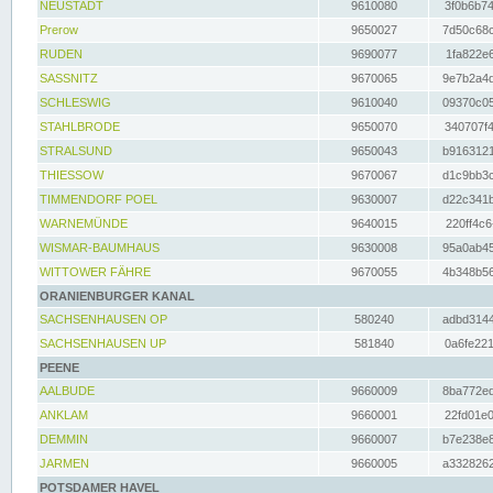
NEUSTADT
9610080
3f0b6b74
Prerow
9650027
7d50c68c
RUDEN
9690077
1fa822e6
SASSNITZ
9670065
9e7b2a4d
SCHLESWIG
9610040
09370c05
STAHLBRODE
9650070
340707f4
STRALSUND
9650043
b9163121
THIESSOW
9670067
d1c9bb3c
TIMMENDORF POEL
9630007
d22c341b
WARNEMÜNDE
9640015
220ff4c6
WISMAR-BAUMHAUS
9630008
95a0ab45
WITTOWER FÄHRE
9670055
4b348b56
ORANIENBURGER KANAL
SACHSENHAUSEN OP
580240
adbd3144
SACHSENHAUSEN UP
581840
0a6fe221
PEENE
AALBUDE
9660009
8ba772ed
ANKLAM
9660001
22fd01e0
DEMMIN
9660007
b7e238e8
JARMEN
9660005
a3328262
POTSDAMER HAVEL