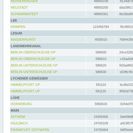
HERRENHAUSEN
48800108
8134af78
NEUSTADT
48800200
dda39817
SCHWARMSTEDT
48800301
8e16bd66
LEK
KRIMPEN
123456784
f5c96f13
LESUM
WASSERHORST
4930010
76844306
LANDWEHRKANAL
BERLIN-OBERSCHLEUSE OP
586600
24ce3282
BERLIN-OBERSCHLEUSE UP
586610
c42ad3df
BERLIN-UNTERSCHLEUSE OP
586620
503ad891
BERLIN-UNTERSCHLEUSE UP
586630
d198c901
LYCHENER GEWÄSSER
HIMMELPFORT OP
581110
bcdfa310
HIMMELPFORT UP
581120
9592d736
LÜHE
HORNEBURG
5960020
3244d787
MAIN
ASTHEIM
24300406
3de69bf8
FAULBACH
24700109
a919f57f
FRANKFURT OSTHAFEN
24700404
66ff3eb4