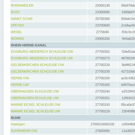
RHEINWEILER
23300130
06b978dd
RUST
23300580
5389b878
SANKT GOAR
25700300
550eb7e9
SPEYER
23700600
2cb8ae5b
WESEL
2770040
f33c3cc9
WORMS
23900200
844a620f
RHEIN-HERNE-KANAL
DUISBURG-MEIDERICH SCHLEUSE OW
27700262
f18e81da
DUISBURG-MEIDERICH SCHLEUSE UW
27700273
48780245
GELSENKIRCHEN SCHLEUSE OW
27700229
5b9f8134
GELSENKIRCHEN SCHLEUSE UW
27700230
427318d0
HERNE OW
27700150
ac6c4362
HERNE UW
27700160
b9975ea1
OBERHAUSEN SCHLEUSE OW
27700240
e251f943
OBERHAUSEN SCHLEUSE UW
27700251
12f63015
WANNE EICKEL SCHLEUSE OW
27700193
05ca0e33
WANNE EICKEL SCHLEUSE UW
27700218
23045f8b
RUHR
Hattingen
2769510000100
c0594fb5
RUHRWEHR OW
27600090
12a3037f