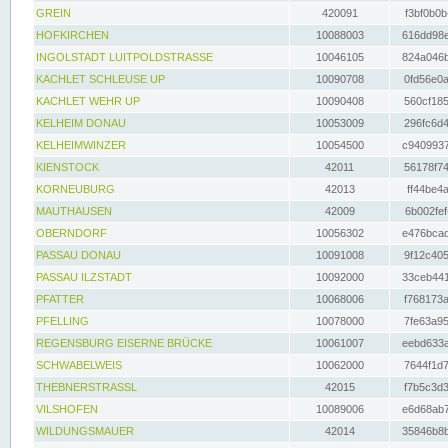
GREIN
420091
f3bf0b0b
HOFKIRCHEN
10088003
616dd98e
INGOLSTADT LUITPOLDSTRASSE
10046105
824a046b
KACHLET SCHLEUSE UP
10090708
0fd56e0a
KACHLET WEHR UP
10090408
560cf185
KELHEIM DONAU
10053009
296fc6d4
KELHEIMWINZER
10054500
c9409937
KIENSTOCK
42011
56178f74
KORNEUBURG
42013
ff44be4a
MAUTHAUSEN
42009
6b002fef
OBERNDORF
10056302
e476bcad
PASSAU DONAU
10091008
9f12c405
PASSAU ILZSTADT
10092000
33ceb441
PFATTER
10068006
f768173a
PFELLING
10078000
7fe63a95
REGENSBURG EISERNE BRÜCKE
10061007
eebd633a
SCHWABELWEIS
10062000
7644f1d7
THEBNERSTRASSL
42015
f7b5c3d3
VILSHOFEN
10089006
e6d68ab7
WILDUNGSMAUER
42014
35846b8b