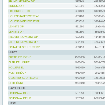
BERLIN-SPANDAU UP
580310
2c68509c
BORGSDORF
581591
1b2e2996
FRIEDRICHSTHAL
603420
314945d6
HOHENSAATEN WEST AP
603400
99309d3e
HOHENSAATEN WEST BP
603310
3404a6e5
LEHNITZ OP
581580
c8a1cf0a
LEHNITZ UP
581590
5bb1f56d
NIEDERFINOW SHW OP
692080
414dd4ee
NIEDERFINOW SHW UP
692090
4eec6b25
SCHWEDT SCHLEUSE BP
603410
4ee515f9
HUNTE
BUTTELERHÖRNE
4960060
b3d88ca6
ELSFLETH OHRT
4960080
531da758
HOLLERSIEL
4960050
2eacef2f
HUNTEBRÜCK
4960070
2e1d458b
OLDENBURG-DRIELAKE
4960030
1b51e55e
REITHÖRNE
4960040
c9df61c4
HAVELKANAL
SCHÖNWALDE OP
587050
d8ef9f21
SCHÖNWALDE UP
587060
b6650b13
IJSSEL