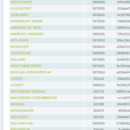
GEESTHACHT
5930060
44f7e955
GLÜCKSTADT
5970035
1f1bbed7
GORLEBEN
5910020
ac507f42
GRAUERORT REEDE
5970026
7398029b
HAMBURG ST. PAULI
5952050
d488c5cc
HAMBURG-HARBURG
5952025
706e5110
HETLINGEN
5970010
599c23b1
HITZACKER
5920010
a26e57c9
HOHNSTORF
5930040
d9289367
KOLLMAR
5970025
3ed90357
KRAUTSAND REEDE
5970031
8c20b4dc
KRÜCKAU-SPERRWERK AP
5970024
a653eb04
LENZEN
503120
c80a4f21
LÜHORT
5960010
8d18d129
MAGDEBURG-BUCKAU
502170
b8567c1e
MAGDEBURG-STROMBRÜCKE
502180
ccccb57f
MEISSEN
501080
24440872
MÜGGENDORF
503070
48f2661f
MÜHLBERG
501160
16b9b4e7
NEU DARCHAU
5930010
67d6e882
NIEGRIPP AP
502240
3adf88fd