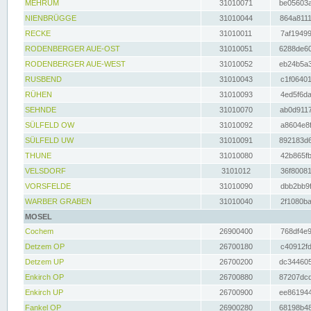
MEHRUM
31010071
be05603a
NIENBRÜGGE
31010044
864a8111
RECKE
31010011
7af19499
RODENBERGER AUE-OST
31010051
6288de60
RODENBERGER AUE-WEST
31010052
eb24b5a3
RUSBEND
31010043
c1f06401
RÜHEN
31010093
4ed5f6da
SEHNDE
31010070
ab0d9117
SÜLFELD OW
31010092
a8604e8f
SÜLFELD UW
31010091
892183d6
THUNE
31010080
42b865fb
VELSDORF
3101012
36f80081
VORSFELDE
31010090
dbb2bb9f
WARBER GRABEN
31010040
2f1080ba
MOSEL
Cochem
26900400
768df4e9
Detzem OP
26700180
c40912fd
Detzem UP
26700200
dc344605
Enkirch OP
26700880
87207dcd
Enkirch UP
26700900
ee861944
Fankel OP
26900280
68198b48