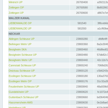
Wintrich UP
26700400
a392113c
Zeltingen OP
26700580
8b802863
Zeltingen UP
26700600
d867e7e9
MALZER KANAL
LIEBENWALDE OP
581540
3f8ceb6d
LIEBENWALDE UP
581550
a1cf60be
NECKAR
Aldingen Schleuse UP
23800280
dfdfb4ff
Beihingen Wehr UP
23800360
8a2e3048
Besigheim SKA
23800460
46d8ed02
Besigheim Schleuse UP
23800480
57db82c7
Besigheim Wehr UP
23800440
42c11b7a
Cannstatt Schleuse UP
23800240
7068d262
Deizisau Schleuse UP
23800120
c5b6243d
Esslingen Schleuse UP
23800180
130a3761
Esslingen Wehr OP
23800176
31c32a38
Feudenheim Schleuse UP
23800840
48a939b9
Gundelsheim UP
23800620
fc1072e4
Guttenbach Schleuse UP
23800660
bd36404b
Hassmersheim AMS
23800630
0e1b8ae0
Heidelberg UP
23800760
827b2685