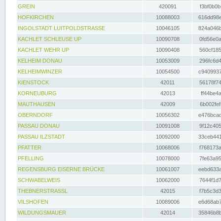
GREIN
420091
f3bf0b0b
HOFKIRCHEN
10088003
616dd98e
INGOLSTADT LUITPOLDSTRASSE
10046105
824a046b
KACHLET SCHLEUSE UP
10090708
0fd56e0a
KACHLET WEHR UP
10090408
560cf185
KELHEIM DONAU
10053009
296fc6d4
KELHEIMWINZER
10054500
c9409937
KIENSTOCK
42011
56178f74
KORNEUBURG
42013
ff44be4a
MAUTHAUSEN
42009
6b002fef
OBERNDORF
10056302
e476bcad
PASSAU DONAU
10091008
9f12c405
PASSAU ILZSTADT
10092000
33ceb441
PFATTER
10068006
f768173a
PFELLING
10078000
7fe63a95
REGENSBURG EISERNE BRÜCKE
10061007
eebd633a
SCHWABELWEIS
10062000
7644f1d7
THEBNERSTRASSL
42015
f7b5c3d3
VILSHOFEN
10089006
e6d68ab7
WILDUNGSMAUER
42014
35846b8b