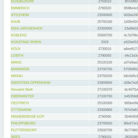
DÜSSELDORF
2750010
8f7e5f92
EMMERICH
2790020
9598e4cb
IFFEZHEIM
23500600
b02be240
KAUB
25700100
1d26e504
KEHL-KRONENHOF
23300900
23af9b02
KOBLENZ
25900700
4c7d796a
KONSTANZ-RHEIN
3329
e020e651
KÖLN
2730010
a6ee8177
LOBITH
2790050
efe13a3d
MAINZ
25100100
a37a9aa3
MANNHEIM
23700700
57090802
MAXAU
23700200
b6c6d5c8
NIERSTEIN-OPPENHEIM
23900600
d28e7ed1
Neuwied Stadt
27100370
dc407f1e
OBERWINTER
27100700
b45359df
OESTRICH
25100300
665be0fe
OTTENHEIM
23300800
787e5d63
PANNERDENSE KOP
2790060
3046493f
PHILIPPSBURG
23700500
88e972e1
PLITTERSDORF
23500700
6b774802
REES
2790010
2f025389