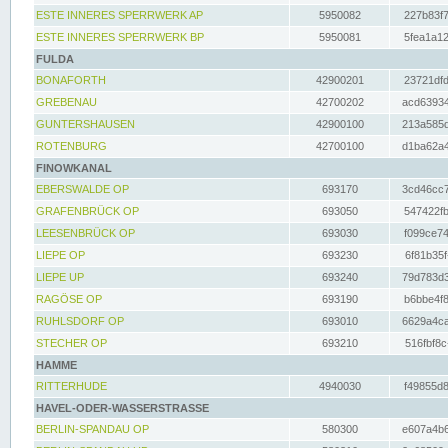
ESTE INNERES SPERRWERK AP
5950082
227b83f7
ESTE INNERES SPERRWERK BP
5950081
5fea1a12
FULDA
BONAFORTH
42900201
23721dfd
GREBENAU
42700202
acd63934
GUNTERSHAUSEN
42900100
213a585d
ROTENBURG
42700100
d1ba62a4
FINOWKANAL
EBERSWALDE OP
693170
3cd46cc7
GRAFENBRÜCK OP
693050
547422fb
LEESENBRÜCK OP
693030
f099ce74
LIEPE OP
693230
6f81b35f
LIEPE UP
693240
79d783d3
RAGÖSE OP
693190
b6bbe4f8
RUHLSDORF OP
693010
6629a4ca
STECHER OP
693210
516fbf8c
HAMME
RITTERHUDE
4940030
f49855d8
HAVEL-ODER-WASSERSTRASSE
BERLIN-SPANDAU OP
580300
e607a4b6