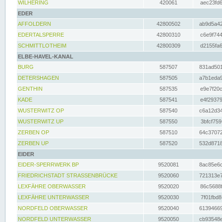
WILHERING
420061
aec23fd6
EDER
AFFOLDERN
42800502
ab9d5a42
EDERTALSPERRE
42800310
c6e9f744
SCHMITTLOTHEIM
42800309
d2155fa6
ELBE-HAVEL-KANAL
BURG
587507
831ad501
DETERSHAGEN
587505
a7b1eda9
GENTHIN
587535
e9e7f20c
KADE
587541
e4f29379
WUSTERWITZ OP
587540
c6a12d34
WUSTERWITZ UP
587550
3bfcf759
ZERBEN OP
587510
64c37072
ZERBEN UP
587520
532d8718
EIDER
EIDER-SPERRWERK BP
9520081
8ac85e6c
FRIEDRICHSTADT STRASSENBRÜCKE
9520060
721313e7
LEXFÄHRE OBERWASSER
9520020
86c5688f
LEXFÄHRE UNTERWASSER
9520030
7f01fbd8
NORDFELD OBERWASSER
9520040
61394669
NORDFELD UNTERWASSER
9520050
cb93548e