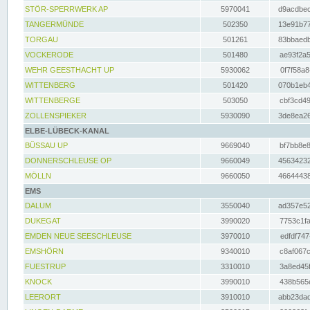
STÖR-SPERRWERK AP
5970041
d9acdbec
TANGERMÜNDE
502350
13e91b77
TORGAU
501261
83bbaedb
VOCKERODE
501480
ae93f2a5
WEHR GEESTHACHT UP
5930062
0f7f58a8
WITTENBERG
501420
070b1eb4
WITTENBERGE
503050
cbf3cd49
ZOLLENSPIEKER
5930090
3de8ea26
ELBE-LÜBECK-KANAL
BÜSSAU UP
9669040
bf7bb8e8
DONNERSCHLEUSE OP
9660049
45634232
MÖLLN
9660050
46644438
EMS
DALUM
3550040
ad357e52
DUKEGAT
3990020
7753c1fa
EMDEN NEUE SEESCHLEUSE
3970010
edfdf747
EMSHÖRN
9340010
c8af067c
FUESTRUP
3310010
3a8ed45f
KNOCK
3990010
438b565e
LEERORT
3910010
abb23dad