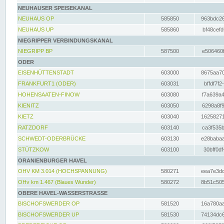
NEUHAUSER SPEISEKANAL
NEUHAUS OP
585850
963bdc26
NEUHAUS UP
585860
bf48cefd
NIEGRIPPER VERBINDUNGSKANAL
NIEGRIPP BP
587500
e506460f
ODER
EISENHÜTTENSTADT
603000
8675aa70
FRANKFURT1 (ODER)
603031
bffdf7f2
HOHENSAATEN-FINOW
603080
f7a639a4
KIENITZ
603050
6298a8f9
KIETZ
603040
16258271
RATZDORF
603140
ca3f535b
SCHWEDT-ODERBRÜCKE
603130
e28babaa
STÜTZKOW
603100
30bff0df
ORANIENBURGER HAVEL
OHV KM 3.014 (HOCHSPANNUNG)
580271
eea7e3dc
OHv km 1.467 (Blaues Wunder)
580272
8b51c505
OBERE HAVEL-WASSERSTRASSE
BISCHOFSWERDER OP
581520
16a780aa
BISCHOFSWERDER UP
581530
74134dc6