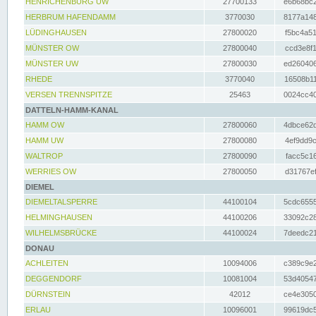
HENRICHENBURG UW
27700133
e6b68bc2
HERBRUM HAFENDAMM
3770030
8177a148
LÜDINGHAUSEN
27800020
f5bc4a51
MÜNSTER OW
27800040
ccd3e8f1
MÜNSTER UW
27800030
ed260406
RHEDE
3770040
16508b11
VERSEN TRENNSPITZE
25463
0024cc40
DATTELN-HAMM-KANAL
HAMM OW
27800060
4dbce62d
HAMM UW
27800080
4ef9dd9c
WALTROP
27800090
facc5c16
WERRIES OW
27800050
d31767ef
DIEMEL
DIEMELTALSPERRE
44100104
5cdc6555
HELMINGHAUSEN
44100206
33092c28
WILHELMSBRÜCKE
44100024
7deedc21
DONAU
ACHLEITEN
10094006
c389c9e2
DEGGENDORF
10081004
53d40547
DÜRNSTEIN
42012
ce4e3050
ERLAU
10096001
99619dc5