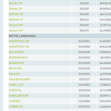
Diemitz OP
581020
d6426c42
Diemitz UP
581030
6b3b55e2
MIROW OP
581000
ab13c115
MIROW UP
581010
19cc3b9a
Strasen OP
581060
117877ec
Strasen UP
581070
2cc40997
MITTELLANDKANAL
ANDERTEN OW
31010061
bc20d819
ANDERTEN UW
31010060
dd41a7d6
BAD ESSEN
31010030
6760b547
BERENBUSCH
31010042
d2c8f60e
BRAMSCHE
31010020
bec8a6a5
BROXTEN
31010032
1125a391
HAHLEN
31010041
ac970eb0
HALDENSLEBEN
3101013
90d92801
HANN. LIST
31010062
27dfd137
HÖRSTEL
31010010
6c7c180f
KANALBRÜCKE
3101018
32b997c2
LOHNDE
31010050
516c4814
LÜBBECKE
31010031
c2aa9164