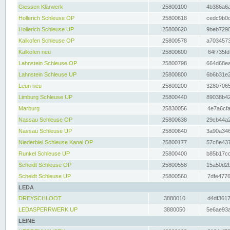
Giessen Klärwerk
25800100
4b386a6a
Hollerich Schleuse OP
25800618
cedc9b0c
Hollerich Schleuse UP
25800620
9beb7290
Kalkofen Schleuse OP
25800578
a7034573
Kalkofen neu
25800600
64f735fd
Lahnstein Schleuse OP
25800798
664d68ea
Lahnstein Schleuse UP
25800800
6b6b31e2
Leun neu
25800200
32807065
Limburg Schleuse UP
25800440
89038b42
Marburg
25830056
4e7a6cfa
Nassau Schleuse OP
25800638
29cb44a2
Nassau Schleuse UP
25800640
3a90a346
Niederbiel Schleuse Kanal OP
25800177
57c8e437
Runkel Schleuse UP
25800400
b85b17cc
Scheidt Schleuse OP
25800558
15a50d2b
Scheidt Schleuse UP
25800560
7dfe4776
LEDA
DREYSCHLOOT
3880010
d4df3617
LEDASPERRWERK UP
3880050
5e6ae93a
LEINE