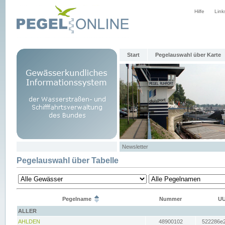
Hilfe
Link
Start
Pegelauswahl über Karte
Newsletter
Pegelauswahl über Tabelle
Pegelname
Nummer
UU
ALLER
AHLDEN
48900102
522286e2