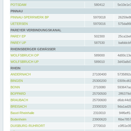
POTSDAM
580412
5e10e1e7
PINNAU
PINNAU-SPERRWERK BP
5970018
26259e8f
UETERSEN
5970016
575da86f
PAREYER VERBINDUNGSKANAL
PAREY EP
502300
25ca1bef
PAREY UP
587530
bafddcbf
RHEINSBERGER GEWÄSSER
WOLFSBRUCH OP
589000
4d00c13e
WOLFSBRUCH UP
589010
3d43a8d7
RHEIN
ANDERNACH
27100400
5735892a
BINGEN
25300200
0309cd61
BONN
2710080
593647aa
BOPPARD
25700500
2ff6379d
BRAUBACH
25700600
d6dc44d1
BREISACH
23300320
9da1ad2b
Basel-Rheinhalle
2310010
94f6eff1
Bodenheim
23900620
f6be7857
DUISBURG-RUHRORT
2770010
c0f51e35