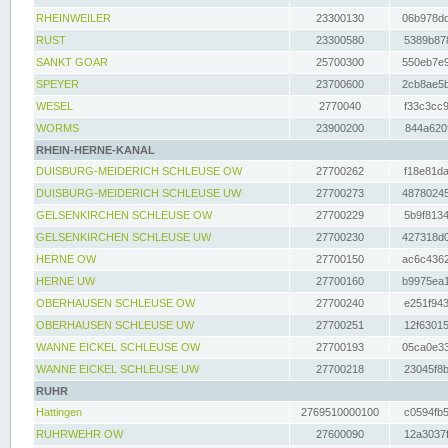
RHEINWEILER
23300130
06b978dd
RUST
23300580
5389b878
SANKT GOAR
25700300
550eb7e9
SPEYER
23700600
2cb8ae5b
WESEL
2770040
f33c3cc9
WORMS
23900200
844a620f
RHEIN-HERNE-KANAL
DUISBURG-MEIDERICH SCHLEUSE OW
27700262
f18e81da
DUISBURG-MEIDERICH SCHLEUSE UW
27700273
48780245
GELSENKIRCHEN SCHLEUSE OW
27700229
5b9f8134
GELSENKIRCHEN SCHLEUSE UW
27700230
427318d0
HERNE OW
27700150
ac6c4362
HERNE UW
27700160
b9975ea1
OBERHAUSEN SCHLEUSE OW
27700240
e251f943
OBERHAUSEN SCHLEUSE UW
27700251
12f63015
WANNE EICKEL SCHLEUSE OW
27700193
05ca0e33
WANNE EICKEL SCHLEUSE UW
27700218
23045f8b
RUHR
Hattingen
2769510000100
c0594fb5
RUHRWEHR OW
27600090
12a3037f