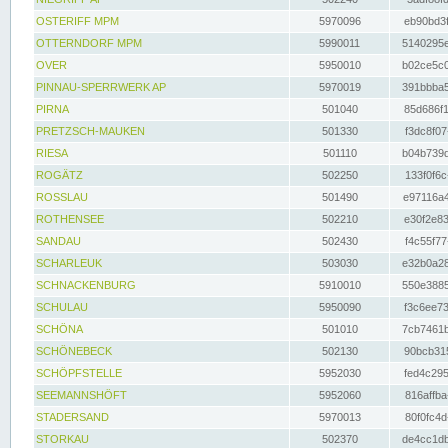
OSTERIFF MPM
5970096
eb90bd3f
OTTERNDORF MPM
5990011
5140295e
OVER
5950010
b02ce5c0
PINNAU-SPERRWERK AP
5970019
391bbba5
PIRNA
501040
85d686f1
PRETZSCH-MAUKEN
501330
f3dc8f07
RIESA
501110
b04b739d
ROGÄTZ
502250
133f0f6c
ROSSLAU
501490
e97116a4
ROTHENSEE
502210
e30f2e83
SANDAU
502430
f4c55f77
SCHARLEUK
503030
e32b0a28
SCHNACKENBURG
5910010
550e3885
SCHULAU
5950090
f3c6ee73
SCHÖNA
501010
7cb7461b
SCHÖNEBECK
502130
90bcb315
SCHÖPFSTELLE
5952030
fed4c295
SEEMANNSHÖFT
5952060
816affba
STADERSAND
5970013
80f0fc4d
STORKAU
502370
de4cc1db