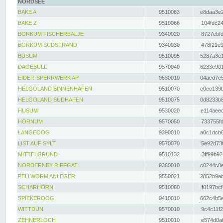
NORDSEE
BAKE A
9510063
e8daa3e2
BAKE Z
9510066
104fdc24
BORKUM FISCHERBALJE
9340020
8727ebfd
BORKUM SÜDSTRAND
9340030
478f21e9
BÜSUM
9510095
5287a3e1
DAGEBÜLL
9570040
6233e901
EIDER-SPERRWERK AP
9530010
04acd7e5
HELGOLAND BINNENHAFEN
9510070
c0ec139b
HELGOLAND SÜDHAFEN
9510075
0d8233b8
HUSUM
9530020
e114aeec
HÖRNUM
9570050
733755fd
LANGEOOG
9390010
a0c1dcb6
LIST AUF SYLT
9570070
5e92d73f
MITTELGRUND
9510132
3ff99b92
NORDERNEY RIFFGAT
9360010
c0244c0e
PELLWORM ANLEGER
9550021
2852b9ab
SCHARHÖRN
9510060
f0197bcf
SPIEKEROOG
9410010
662c4b5e
WITTDÜN
9570010
9c4c11f2
ZEHNERLOCH
9510010
e574d0af