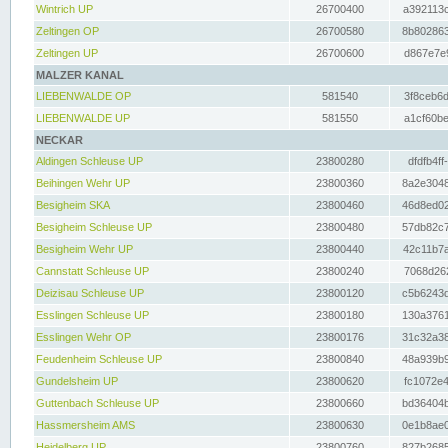
Wintrich UP
26700400
a392113c
Zeltingen OP
26700580
8b802863
Zeltingen UP
26700600
d867e7e9
MALZER KANAL
LIEBENWALDE OP
581540
3f8ceb6d
LIEBENWALDE UP
581550
a1cf60be
NECKAR
Aldingen Schleuse UP
23800280
dfdfb4ff
Beihingen Wehr UP
23800360
8a2e3048
Besigheim SKA
23800460
46d8ed02
Besigheim Schleuse UP
23800480
57db82c7
Besigheim Wehr UP
23800440
42c11b7a
Cannstatt Schleuse UP
23800240
7068d262
Deizisau Schleuse UP
23800120
c5b6243d
Esslingen Schleuse UP
23800180
130a3761
Esslingen Wehr OP
23800176
31c32a38
Feudenheim Schleuse UP
23800840
48a939b9
Gundelsheim UP
23800620
fc1072e4
Guttenbach Schleuse UP
23800660
bd36404b
Hassmersheim AMS
23800630
0e1b8ae0
Heidelberg UP
23800760
827b2685