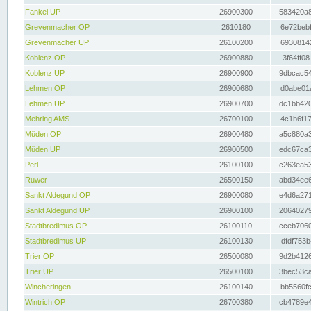
Fankel UP
26900300
583420a8
Grevenmacher OP
2610180
6e72bebf
Grevenmacher UP
26100200
69308142
Koblenz OP
26900880
3f64ff08
Koblenz UP
26900900
9dbcac54
Lehmen OP
26900680
d0abe01a
Lehmen UP
26900700
dc1bb420
Mehring AMS
26700100
4c1b6f17
Müden OP
26900480
a5c880a3
Müden UP
26900500
edc67ca3
Perl
26100100
c263ea53
Ruwer
26500150
abd34ee6
Sankt Aldegund OP
26900080
e4d6a271
Sankt Aldegund UP
26900100
20640279
Stadtbredimus OP
26100110
cceb7060
Stadtbredimus UP
26100130
dfdf753b
Trier OP
26500080
9d2b4126
Trier UP
26500100
3bec53ca
Wincheringen
26100140
bb5560fc
Wintrich OP
26700380
cb4789e4