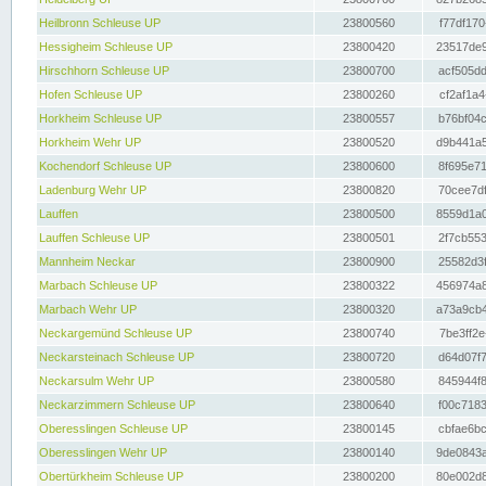
Heilbronn Schleuse UP
23800560
f77df170
Hessigheim Schleuse UP
23800420
23517de9
Hirschhorn Schleuse UP
23800700
acf505dd
Hofen Schleuse UP
23800260
cf2af1a4
Horkheim Schleuse UP
23800557
b76bf04c
Horkheim Wehr UP
23800520
d9b441a5
Kochendorf Schleuse UP
23800600
8f695e71
Ladenburg Wehr UP
23800820
70cee7df
Lauffen
23800500
8559d1a0
Lauffen Schleuse UP
23800501
2f7cb553
Mannheim Neckar
23800900
25582d3f
Marbach Schleuse UP
23800322
456974a8
Marbach Wehr UP
23800320
a73a9cb4
Neckargemünd Schleuse UP
23800740
7be3ff2e
Neckarsteinach Schleuse UP
23800720
d64d07f7
Neckarsulm Wehr UP
23800580
845944f8
Neckarzimmern Schleuse UP
23800640
f00c7183
Oberesslingen Schleuse UP
23800145
cbfae6bc
Oberesslingen Wehr UP
23800140
9de0843a
Obertürkheim Schleuse UP
23800200
80e002d8