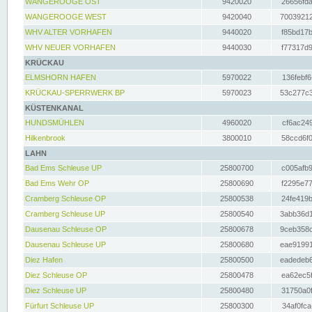
WANGEROOGE OST
9420020
26656fda
WANGEROOGE WEST
9420040
70039212
WHV ALTER VORHAFEN
9440020
f85bd17b
WHV NEUER VORHAFEN
9440030
f77317d9
KRÜCKAU
ELMSHORN HAFEN
5970022
136febf6
KRÜCKAU-SPERRWERK BP
5970023
53c277c3
KÜSTENKANAL
HUNDSMÜHLEN
4960020
cf6ac249
Hilkenbrook
3800010
58ccd6f0
LAHN
Bad Ems Schleuse UP
25800700
c005afb9
Bad Ems Wehr OP
25800690
f2295e77
Cramberg Schleuse OP
25800538
24fe419b
Cramberg Schleuse UP
25800540
3abb36d1
Dausenau Schleuse OP
25800678
9ceb358c
Dausenau Schleuse UP
25800680
eae91991
Diez Hafen
25800500
eadedeb6
Diez Schleuse OP
25800478
ea62ec5f
Diez Schleuse UP
25800480
31750a0f
Fürfurt Schleuse UP
25800300
34af0fca