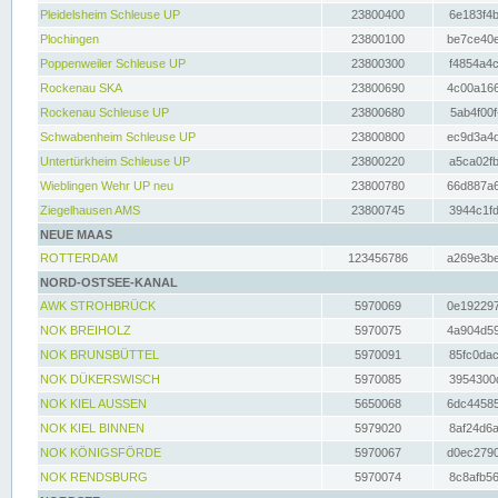
Pleidelsheim Schleuse UP
23800400
6e183f4b
Plochingen
23800100
be7ce40e
Poppenweiler Schleuse UP
23800300
f4854a4c
Rockenau SKA
23800690
4c00a166
Rockenau Schleuse UP
23800680
5ab4f00f
Schwabenheim Schleuse UP
23800800
ec9d3a4d
Untertürkheim Schleuse UP
23800220
a5ca02fb
Wieblingen Wehr UP neu
23800780
66d887a6
Ziegelhausen AMS
23800745
3944c1fd
NEUE MAAS
ROTTERDAM
123456786
a269e3be
NORD-OSTSEE-KANAL
AWK STROHBRÜCK
5970069
0e192297
NOK BREIHOLZ
5970075
4a904d59
NOK BRUNSBÜTTEL
5970091
85fc0dac
NOK DÜKERSWISCH
5970085
3954300d
NOK KIEL AUSSEN
5650068
6dc44585
NOK KIEL BINNEN
5979020
8af24d6a
NOK KÖNIGSFÖRDE
5970067
d0ec2790
NOK RENDSBURG
5970074
8c8afb56