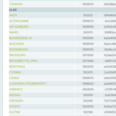
TÖNNING
9520070
00e386ac
ELBE
AKEN
502010
094b96e5
ALTENGAMME
5930070
2ee12b9a
ARTLENBURG
5930050
b3492c68
BARBY
502070
939f82ec
BLANKENESE UF
5952065
bacb459b
BLECKEDE
5930020
6aa1cd8e
BOIZENBURG
5930033
33e0bce0
BROKDORF
5970050
610ab204
BRUNSBÜTTEL MPM
5970094
d4f5f719
BUNTHAUS
5952020
ae1b91d0
COSWIG
501470
1ce53a59
CRANZ
5950070
e6b42536
CUXHAVEN STEUBENHÖFT
5990020
aad49293
DAMNATZ
5910030
c233674f
DESSAU
502000
1edc5fa4
DRESDEN
501060
70272185
DÖMITZ
5910025
6e3ea719
ELSTER
501390
c093b557