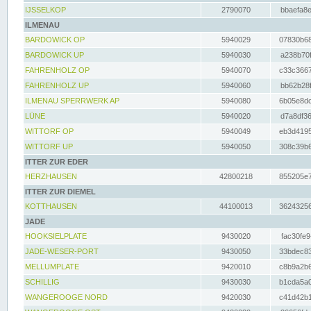
IJSSELKOP
2790070
bbaefa8e
ILMENAU
BARDOWICK OP
5940029
07830b68
BARDOWICK UP
5940030
a238b70f
FAHRENHOLZ OP
5940070
c33c3667
FAHRENHOLZ UP
5940060
bb62b28f
ILMENAU SPERRWERK AP
5940080
6b05e8dc
LÜNE
5940020
d7a8df36
WITTORF OP
5940049
eb3d4195
WITTORF UP
5940050
308c39b6
ITTER ZUR EDER
HERZHAUSEN
42800218
855205e7
ITTER ZUR DIEMEL
KOTTHAUSEN
44100013
36243256
JADE
HOOKSIELPLATE
9430020
fac30fe9
JADE-WESER-PORT
9430050
33bdec83
MELLUMPLATE
9420010
c8b9a2b6
SCHILLIG
9430030
b1cda5a0
WANGEROOGE NORD
9420030
c41d42b1