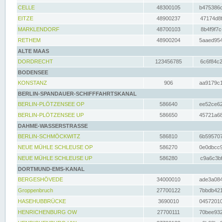
CELLE
48300105
b475386c
EITZE
48900237
47174d8f
MARKLENDORF
48700103
8b4f9f7c
RETHEM
48900204
5aaed954
ALTE MAAS
DORDRECHT
123456785
6c6f84c2
BODENSEE
KONSTANZ
906
aa9179c1
BERLIN-SPANDAUER-SCHIFFFAHRTSKANAL
BERLIN-PLÖTZENSEE OP
586640
ee52ce62
BERLIN-PLÖTZENSEE UP
586650
45721a68
DAHME-WASSERSTRASSE
BERLIN-SCHMÖCKWITZ
586810
6b595707
NEUE MÜHLE SCHLEUSE OP
586270
0e0dbcc9
NEUE MÜHLE SCHLEUSE UP
586280
c9a6c3bf
DORTMUND-EMS-KANAL
BERGESHÖVEDE
34000010
ade3a084
Groppenbruch
27700122
7bbdb421
HASEHUBBRÜCKE
3690010
04572010
HENRICHENBURG OW
27700111
70bee932