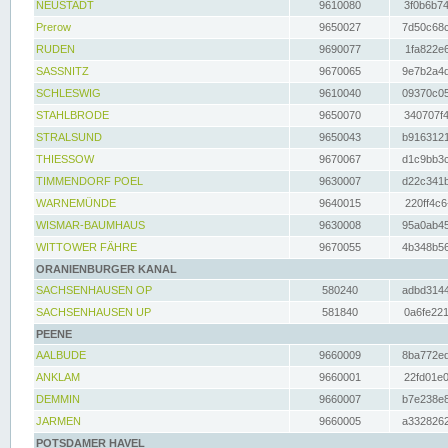
NEUSTADT
9610080
3f0b6b74
Prerow
9650027
7d50c68c
RUDEN
9690077
1fa822e6
SASSNITZ
9670065
9e7b2a4d
SCHLESWIG
9610040
09370c05
STAHLBRODE
9650070
340707f4
STRALSUND
9650043
b9163121
THIESSOW
9670067
d1c9bb3c
TIMMENDORF POEL
9630007
d22c341b
WARNEMÜNDE
9640015
220ff4c6
WISMAR-BAUMHAUS
9630008
95a0ab45
WITTOWER FÄHRE
9670055
4b348b56
ORANIENBURGER KANAL
SACHSENHAUSEN OP
580240
adbd3144
SACHSENHAUSEN UP
581840
0a6fe221
PEENE
AALBUDE
9660009
8ba772ed
ANKLAM
9660001
22fd01e0
DEMMIN
9660007
b7e238e8
JARMEN
9660005
a3328262
POTSDAMER HAVEL