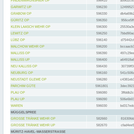
FINDENWIRUNSHIER OP
596410
a5902c55
GARWITZ UP
596230
12499527
GRABOW OP
596330
db4a69b2
GÜRITZ OP
596350
956ce5ff
KLEIN LAASCH WEHR OP
596300
25530a3e
LEWITZ OP
596250
7bbd90ad
LÜBZ OP
596140
d75442cf
MALCHOW WEHR OP
596200
bccaacb3
MALLISS OP
596390
497c29ee
MALLISS UP
596400
a64918a6
NEU KALLISS OP
596430
30739ff3
NEUBURG OP
596160
541c508a
NEUSTADT GLEWE OP
596280
c4381eb3
PARCHIM GÜTE
5961801
3dec3921
PLAU OP
596080
3ffddb2c
PLAU UP
596090
506e6b03
WAREN
596030
bd317edd
MÜGGELSPREE
GROSSE TRÄNKE WEHR OP
582660
81630fdd
GROSSE TRÄNKE WEHR UP
582670
cfad4ee5
MÜRITZ-HAVEL-WASSERSTRASSE