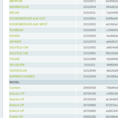
MEHRUM
31010071
be05603a
NIENBRÜGGE
31010044
864a8111
RECKE
31010011
7af19499
RODENBERGER AUE-OST
31010051
6288de60
RODENBERGER AUE-WEST
31010052
eb24b5a3
RUSBEND
31010043
c1f06401
RÜHEN
31010093
4ed5f6da
SEHNDE
31010070
ab0d9117
SÜLFELD OW
31010092
a8604e8f
SÜLFELD UW
31010091
892183d6
THUNE
31010080
42b865fb
VELSDORF
3101012
36f80081
VORSFELDE
31010090
dbb2bb9f
WARBER GRABEN
31010040
2f1080ba
MOSEL
Cochem
26900400
768df4e9
Detzem OP
26700180
c40912fd
Detzem UP
26700200
dc344605
Enkirch OP
26700880
87207dcd
Enkirch UP
26700900
ee861944
Fankel OP
26900280
68198b48