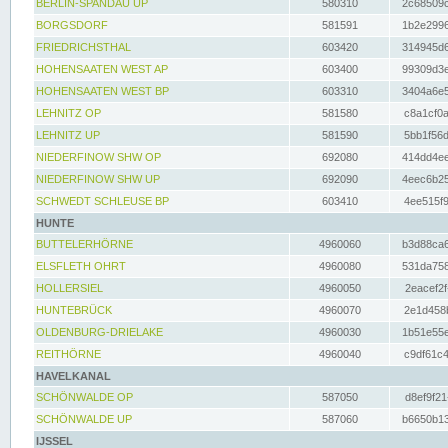
BERLIN-SPANDAU UP
580310
2c68509c
BORGSDORF
581591
1b2e2996
FRIEDRICHSTHAL
603420
314945d6
HOHENSAATEN WEST AP
603400
99309d3e
HOHENSAATEN WEST BP
603310
3404a6e5
LEHNITZ OP
581580
c8a1cf0a
LEHNITZ UP
581590
5bb1f56d
NIEDERFINOW SHW OP
692080
414dd4ee
NIEDERFINOW SHW UP
692090
4eec6b25
SCHWEDT SCHLEUSE BP
603410
4ee515f9
HUNTE
BUTTELERHÖRNE
4960060
b3d88ca6
ELSFLETH OHRT
4960080
531da758
HOLLERSIEL
4960050
2eacef2f
HUNTEBRÜCK
4960070
2e1d458b
OLDENBURG-DRIELAKE
4960030
1b51e55e
REITHÖRNE
4960040
c9df61c4
HAVELKANAL
SCHÖNWALDE OP
587050
d8ef9f21
SCHÖNWALDE UP
587060
b6650b13
IJSSEL