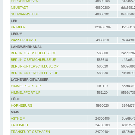
HERRENHAUSEN
48800108
8134af78
NEUSTADT
48800200
dda39817
SCHWARMSTEDT
48800301
8e16bd66
LEK
KRIMPEN
123456784
f5c96f13
LESUM
WASSERHORST
4930010
76844306
LANDWEHRKANAL
BERLIN-OBERSCHLEUSE OP
586600
24ce3282
BERLIN-OBERSCHLEUSE UP
586610
c42ad3df
BERLIN-UNTERSCHLEUSE OP
586620
503ad891
BERLIN-UNTERSCHLEUSE UP
586630
d198c901
LYCHENER GEWÄSSER
HIMMELPFORT OP
581110
bcdfa310
HIMMELPFORT UP
581120
9592d736
LÜHE
HORNEBURG
5960020
3244d787
MAIN
ASTHEIM
24300406
3de69bf8
FAULBACH
24700109
a919f57f
FRANKFURT OSTHAFEN
24700404
66ff3eb4