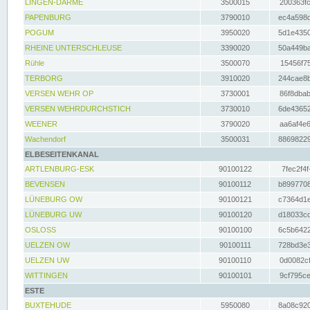
LINGEN-DARME
3500015
200363fc
PAPENBURG
3790010
ec4a598d
POGUM
3950020
5d1e4350
RHEINE UNTERSCHLEUSE
3390020
50a449ba
Rühle
3500070
15456f75
TERBORG
3910020
244cae8b
VERSEN WEHR OP
3730001
86f8dbab
VERSEN WEHRDURCHSTICH
3730010
6de43652
WEENER
3790020
aa6af4e6
Wachendorf
3500031
88698229
ELBESEITENKANAL
ARTLENBURG-ESK
90100122
7fec2f4f
BEVENSEN
90100112
b8997708
LÜNEBURG OW
90100121
c7364d1e
LÜNEBURG UW
90100120
d18033cd
OSLOSS
90100100
6c5b6422
UELZEN OW
90100111
728bd3e3
UELZEN UW
90100110
0d0082cf
WITTINGEN
90100101
9cf795ce
ESTE
BUXTEHUDE
5950080
8a08c920