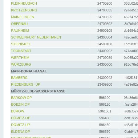
KLEINHEUBACH
24700200
355b02d2
KROTZENBURG
24700335
27eed51b
MAINFLINGEN
24700325
4627475d
OBERNAU
24700302
3c7cfb10
RAUNHEIM
24900108
db1684c1
SCHWEINFURT NEUER HAFEN
24300304
42ecae60
STEINBACH
24500100
1ed983c3
TRUNSTADT
24300202
a77aad00
WERTHEIM
24709089
0e065a22
WÜRZBURG
24300600
915d76e1
MAIN-DONAU-KANAL
BAMBERG
24300042
ff02f181
RIEDENBURG_UP
13409200
4a69e82e
MÜRITZ-ELDE-WASSERSTRASSE
BARKOW OP
596100
06d86c6b
BOBZIN OP
596120
faefa284
BUROW
5961601
a68cf527
DÖMITZ OP
596450
ec8188ee
DÖMITZ UP
596460
ad3a51da
ELDENA OP
596370
0fab94c7