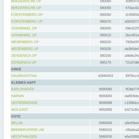
BREDEREICHE OP
580080
308f5979
BREDEREICHE UP
580090
470acd2a
FÜRSTENBERG OP
580060
2c95f83d
FÜRSTENBERG UP
580070
a5830277
VOßWINKEL OP
580000
09b422f7
VOßWINKEL UP
580010
2bcef51a
WESENBERG OP
580020
7909d3f7
WESENBERG UP
580030
da3b5de9
ZEHDENICK OP
580160
a9b8e24c
ZEHDENICK UP
580170
721d7dbf
ORKE
DALWIGKSTHAL
42840453
f0f78cc4
KLEINES HAFF
KARLSHAGEN
9690085
f53bb77f
KARNIN
9690084
da893bbd
UECKERMÜNDE
9690088
c1588dcc
WOLGAST
9650080
b327e35c
OSTE
BELUM
5980060
a9e93be0
BREMERVÖRDE UW
5980010
cf8a3ea2
HECHTHAUSEN
5980030
e5e02890