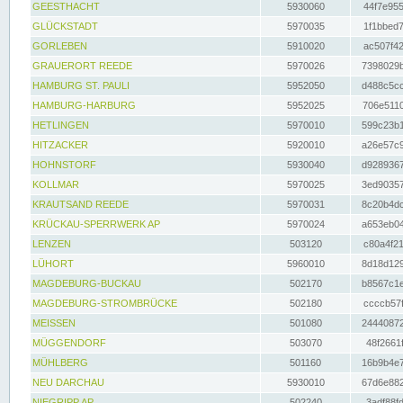
GEESTHACHT
5930060
44f7e955
GLÜCKSTADT
5970035
1f1bbed7
GORLEBEN
5910020
ac507f42
GRAUERORT REEDE
5970026
7398029b
HAMBURG ST. PAULI
5952050
d488c5cc
HAMBURG-HARBURG
5952025
706e5110
HETLINGEN
5970010
599c23b1
HITZACKER
5920010
a26e57c9
HOHNSTORF
5930040
d9289367
KOLLMAR
5970025
3ed90357
KRAUTSAND REEDE
5970031
8c20b4dc
KRÜCKAU-SPERRWERK AP
5970024
a653eb04
LENZEN
503120
c80a4f21
LÜHORT
5960010
8d18d129
MAGDEBURG-BUCKAU
502170
b8567c1e
MAGDEBURG-STROMBRÜCKE
502180
ccccb57f
MEISSEN
501080
24440872
MÜGGENDORF
503070
48f2661f
MÜHLBERG
501160
16b9b4e7
NEU DARCHAU
5930010
67d6e882
NIEGRIPP AP
502240
3adf88fd