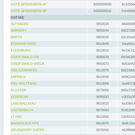
OSTE-SPERRWERK AP
9000000590
8c3295dc
OSTE-SPERRWERK BP
9000000532
7cb4566b
OSTSEE
ALTHAGEN
9650024
b8d05bf9
BARHÖFT
9650040
09227288
BARTH
9650030
00c33ed9
ECKERNFÖRDE
9610045
1faa9b2c
FLENSBURG
9610010
9e19c411
GREIFSWALD OIE
9690078
087b6386
GREIFSWALD-WIECK
9650073
6b53ef42
HEILIGENHAFEN
9610070
06219dd9
KAPPELN
9610035
b09f2243
KIEL-HOLTENAU
9610066
3ad4013f
KLOSTER
9670050
905e7328
KOSEROW
9690093
c0f33a36
LANGBALLIGAU
9610015
5a33bf14
LAUTERBACH
9670063
91922b9b
LT KIEL
9610050
736437d7
MARIENLEUCHTE
9610075
8effc15d
NEUENDORF HAFEN
9670046
492f85b8