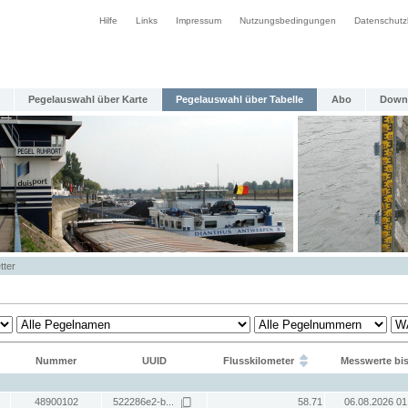
Hilfe
Links
Impressum
Nutzungsbedingungen
Datenschutz
Pegelauswahl über Karte
Pegelauswahl über Tabelle
Abo
Down
tter
Nummer
UUID
Flusskilometer
Messwerte bi
48900102
522286e2-b...
58.71
06.08.2026 01