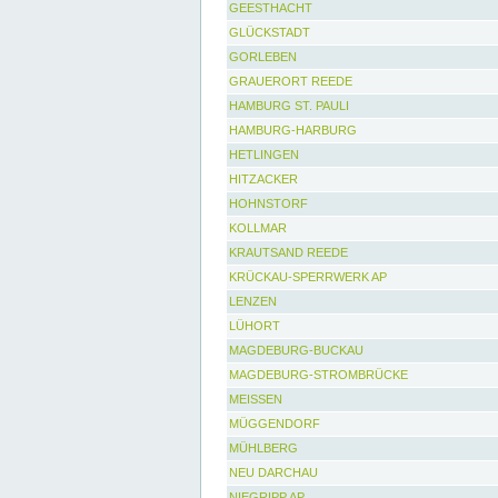
GEESTHACHT
GLÜCKSTADT
GORLEBEN
GRAUERORT REEDE
HAMBURG ST. PAULI
HAMBURG-HARBURG
HETLINGEN
HITZACKER
HOHNSTORF
KOLLMAR
KRAUTSAND REEDE
KRÜCKAU-SPERRWERK AP
LENZEN
LÜHORT
MAGDEBURG-BUCKAU
MAGDEBURG-STROMBRÜCKE
MEISSEN
MÜGGENDORF
MÜHLBERG
NEU DARCHAU
NIEGRIPP AP