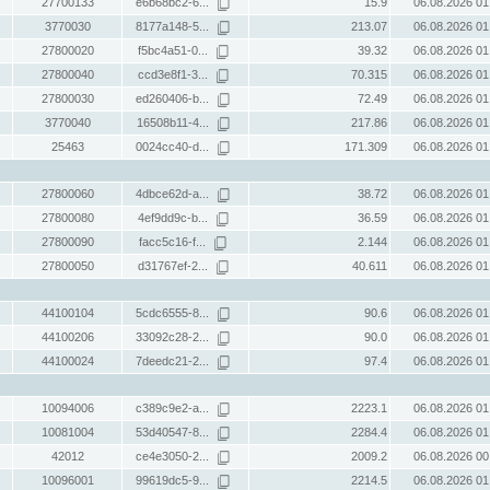
27700133
e6b68bc2-6...
15.9
06.08.2026 01
3770030
8177a148-5...
213.07
06.08.2026 01
27800020
f5bc4a51-0...
39.32
06.08.2026 01
27800040
ccd3e8f1-3...
70.315
06.08.2026 01
27800030
ed260406-b...
72.49
06.08.2026 01
3770040
16508b11-4...
217.86
06.08.2026 01
25463
0024cc40-d...
171.309
06.08.2026 01
27800060
4dbce62d-a...
38.72
06.08.2026 01
27800080
4ef9dd9c-b...
36.59
06.08.2026 01
27800090
facc5c16-f...
2.144
06.08.2026 01
27800050
d31767ef-2...
40.611
06.08.2026 01
44100104
5cdc6555-8...
90.6
06.08.2026 01
44100206
33092c28-2...
90.0
06.08.2026 01
44100024
7deedc21-2...
97.4
06.08.2026 01
10094006
c389c9e2-a...
2223.1
06.08.2026 01
10081004
53d40547-8...
2284.4
06.08.2026 01
42012
ce4e3050-2...
2009.2
06.08.2026 00
10096001
99619dc5-9...
2214.5
06.08.2026 01