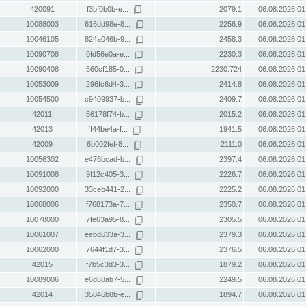
420091
f3bf0b0b-e...
2079.1
06.08.2026 01
10088003
616dd98e-8...
2256.9
06.08.2026 01
10046105
824a046b-9...
2458.3
06.08.2026 01
10090708
0fd56e0a-e...
2230.3
06.08.2026 01
10090408
560cf185-0...
2230.724
06.08.2026 01
10053009
296fc6d4-3...
2414.8
06.08.2026 01
10054500
c9409937-b...
2409.7
06.08.2026 01
42011
56178f74-b...
2015.2
06.08.2026 01
42013
ff44be4a-f...
1941.5
06.08.2026 01
42009
6b002fef-8...
2111.0
06.08.2026 01
10056302
e476bcad-b...
2397.4
06.08.2026 01
10091008
9f12c405-3...
2226.7
06.08.2026 01
10092000
33ceb441-2...
2225.2
06.08.2026 01
10068006
f768173a-7...
2350.7
06.08.2026 01
10078000
7fe63a95-8...
2305.5
06.08.2026 01
10061007
eebd633a-3...
2379.3
06.08.2026 01
10062000
7644f1d7-3...
2376.5
06.08.2026 01
42015
f7b5c3d3-3...
1879.2
06.08.2026 01
10089006
e6d68ab7-5...
2249.5
06.08.2026 01
42014
35846b8b-e...
1894.7
06.08.2026 01