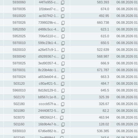
5930060
44f7e955-c...
583.393
06.08.2026 01
5970035
1f1bbed7-c...
674.0
06.08.2026 01
5910020
ac507f42-1...
492.95
06.08.2026 01
5970026
7398029b-c...
660.738
06.08.2026 01
5952050
d488c5cc-4...
623.1
06.08.2026 01
5952025
706e5110-c...
615.0
06.08.2026 01
5970010
599c23b1-4...
650.5
06.08.2026 01
5920010
a26e57c9-1...
522.639
06.08.2026 01
5930040
d9289367-c...
568.987
06.08.2026 01
5970025
3ed90357-4...
666.9
06.08.2026 01
5970031
8c20b4dc-1...
671.787
06.08.2026 01
5970024
a653eb04-d...
663.3
06.08.2026 01
503120
c80a4f21-5...
484.7
06.08.2026 01
5960010
8d18d129-0...
645.5
06.08.2026 01
502170
b8567c1e-8...
325.39
06.08.2026 01
502180
ccccb57f-a...
326.67
06.08.2026 01
501080
24440872-5...
82.2
06.08.2026 01
503070
48f2661f-f...
463.94
06.08.2026 01
501160
16b9b4e7-b...
128.02
05.08.2026 23
5930010
67d6e882-b...
536.385
06.08.2026 01
502240
3adf88fd-f...
343.6
06.08.2026 01