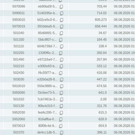
5970096
eb90bd3f-5...
703.44
06.08.2026 01
5990011
5140295e-b...
714.02
06.08.2026 01
5950010
b02ce5c0-6...
605.273
06.08.2026 01
5970019
391bbba5-8...
658.444
06.08.2026 01
501040
85d686f1-5...
34.67
06.08.2026 01
501330
f3dc8f07-c...
184.45
06.08.2026 01
501110
b04b739d-7...
108.4
06.08.2026 01
502250
133f0f6c-2...
350.64
05.08.2026 19
501490
e97116a4-7...
257.84
06.08.2026 01
502210
e30f2e83-b...
333.12
06.08.2026 01
502430
f4c55f77-a...
416.06
06.08.2026 01
503030
e32b0a28-8...
447.22
06.08.2026 01
5910010
550e3885-a...
474.56
06.08.2026 01
5950090
f3c6ee73-5...
641.0
06.08.2026 01
501010
7cb7461b-3...
2.05
06.08.2026 01
502130
90bcb315-f...
311.76
06.08.2026 01
5952030
fed4c295-7...
615.3
06.08.2026 01
5952060
816affba-0...
628.9
06.08.2026 01
5970013
80f0fc4d-9...
654.9
06.08.2026 01
502370
de4cc1db-5...
396.11
06.08.2026 01