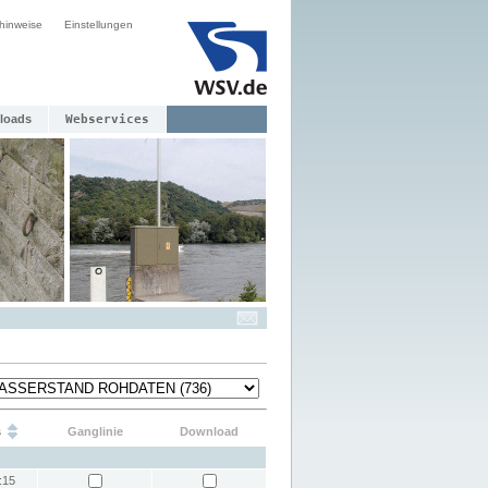
hinweise
Einstellungen
loads
Webservices
s
Ganglinie
Download
:15