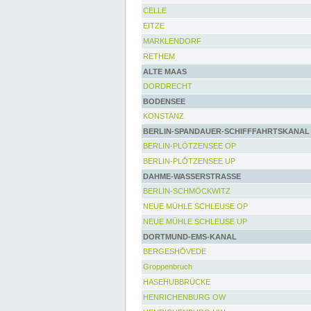
CELLE
EITZE
MARKLENDORF
RETHEM
ALTE MAAS
DORDRECHT
BODENSEE
KONSTANZ
BERLIN-SPANDAUER-SCHIFFFAHRTSKANAL
BERLIN-PLÖTZENSEE OP
BERLIN-PLÖTZENSEE UP
DAHME-WASSERSTRASSE
BERLIN-SCHMÖCKWITZ
NEUE MÜHLE SCHLEUSE OP
NEUE MÜHLE SCHLEUSE UP
DORTMUND-EMS-KANAL
BERGESHÖVEDE
Groppenbruch
HASEHUBBRÜCKE
HENRICHENBURG OW