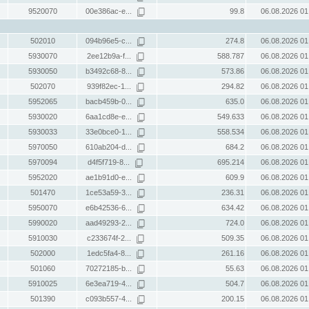
9520070
00e386ac-e...
99.8
06.08.2026 01
502010
094b96e5-c...
274.8
06.08.2026 01
5930070
2ee12b9a-f...
588.787
06.08.2026 01
5930050
b3492c68-8...
573.86
06.08.2026 01
502070
939f82ec-1...
294.82
06.08.2026 01
5952065
bacb459b-0...
635.0
06.08.2026 01
5930020
6aa1cd8e-e...
549.633
06.08.2026 01
5930033
33e0bce0-1...
558.534
06.08.2026 01
5970050
610ab204-d...
684.2
06.08.2026 01
5970094
d4f5f719-8...
695.214
06.08.2026 01
5952020
ae1b91d0-e...
609.9
06.08.2026 01
501470
1ce53a59-3...
236.31
06.08.2026 01
5950070
e6b42536-6...
634.42
06.08.2026 01
5990020
aad49293-2...
724.0
06.08.2026 01
5910030
c233674f-2...
509.35
06.08.2026 01
502000
1edc5fa4-8...
261.16
06.08.2026 01
501060
70272185-b...
55.63
06.08.2026 01
5910025
6e3ea719-4...
504.7
06.08.2026 01
501390
c093b557-4...
200.15
06.08.2026 01