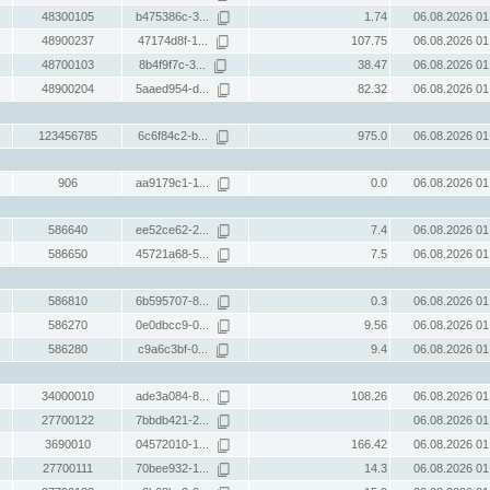
48300105
b475386c-3...
1.74
06.08.2026 01
48900237
47174d8f-1...
107.75
06.08.2026 01
48700103
8b4f9f7c-3...
38.47
06.08.2026 01
48900204
5aaed954-d...
82.32
06.08.2026 01
123456785
6c6f84c2-b...
975.0
06.08.2026 01
906
aa9179c1-1...
0.0
06.08.2026 01
586640
ee52ce62-2...
7.4
06.08.2026 01
586650
45721a68-5...
7.5
06.08.2026 01
586810
6b595707-8...
0.3
06.08.2026 01
586270
0e0dbcc9-0...
9.56
06.08.2026 01
586280
c9a6c3bf-0...
9.4
06.08.2026 01
34000010
ade3a084-8...
108.26
06.08.2026 01
27700122
7bbdb421-2...
06.08.2026 01
3690010
04572010-1...
166.42
06.08.2026 01
27700111
70bee932-1...
14.3
06.08.2026 01