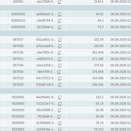
420061
aec23fd6-9...
2144.1
06.08.2026 01
42800502
ab9d5a42-2...
44.02
06.08.2026 01
42800310
c6e9f744-4...
49.2
06.08.2026 01
42800309
d2155fa6-b...
74.5
06.08.2026 01
587507
831ad501-d...
332.54
06.08.2026 01
587505
a7b1eda9-b...
326.83
06.08.2026 01
587535
e9e7f20c-9...
361.444
06.08.2026 01
587541
e4f29379-6...
371.285
06.08.2026 01
587540
c6a12d34-c...
376.56
06.08.2026 01
587550
3bfcf759-2...
376.965
06.08.2026 01
587510
64c37072-d...
344.686
06.08.2026 01
587520
532d8718-6...
346.162
06.08.2026 01
9520081
8ac85e6c-6...
110.1
06.08.2026 01
9520060
721313e7-9...
83.14
06.08.2026 01
9520020
86c5688f-2...
26.09
06.08.2026 01
9520030
7f01fbd8-6...
26.09
06.08.2026 01
9520040
61394669-3...
78.19
06.08.2026 01
9520050
cb93548e-c...
78.312
06.08.2026 01