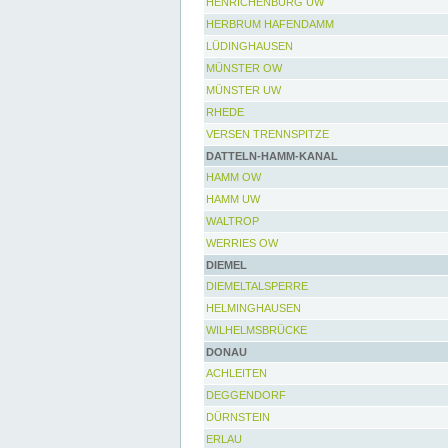
HENRICHENBURG UW
HERBRUM HAFENDAMM
LÜDINGHAUSEN
MÜNSTER OW
MÜNSTER UW
RHEDE
VERSEN TRENNSPITZE
DATTELN-HAMM-KANAL
HAMM OW
HAMM UW
WALTROP
WERRIES OW
DIEMEL
DIEMELTALSPERRE
HELMINGHAUSEN
WILHELMSBRÜCKE
DONAU
ACHLEITEN
DEGGENDORF
DÜRNSTEIN
ERLAU