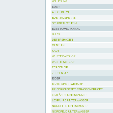
WILHERING
EDER
AFFOLDERN
EDERTALSPERRE
SCHMITTLOTHEIM
ELBE-HAVEL-KANAL
BURG
DETERSHAGEN
GENTHIN
KADE
WUSTERWITZ OP
WUSTERWITZ UP
ZERBEN OP
ZERBEN UP
EIDER
EIDER-SPERRWERK BP
FRIEDRICHSTADT STRASSENBRÜCKE
LEXFÄHRE OBERWASSER
LEXFÄHRE UNTERWASSER
NORDFELD OBERWASSER
NORDFELD UNTERWASSER