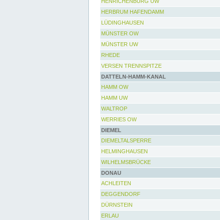
HENRICHENBURG UW
HERBRUM HAFENDAMM
LÜDINGHAUSEN
MÜNSTER OW
MÜNSTER UW
RHEDE
VERSEN TRENNSPITZE
DATTELN-HAMM-KANAL
HAMM OW
HAMM UW
WALTROP
WERRIES OW
DIEMEL
DIEMELTALSPERRE
HELMINGHAUSEN
WILHELMSBRÜCKE
DONAU
ACHLEITEN
DEGGENDORF
DÜRNSTEIN
ERLAU