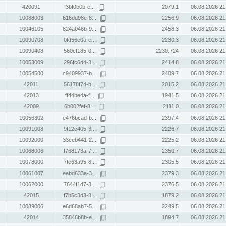
420091
f3bf0b0b-e...
2079.1
06.08.2026 21
10088003
616dd98e-8...
2256.9
06.08.2026 21
10046105
824a046b-9...
2458.3
06.08.2026 21
10090708
0fd56e0a-e...
2230.3
06.08.2026 21
10090408
560cf185-0...
2230.724
06.08.2026 21
10053009
296fc6d4-3...
2414.8
06.08.2026 21
10054500
c9409937-b...
2409.7
06.08.2026 21
42011
56178f74-b...
2015.2
06.08.2026 21
42013
ff44be4a-f...
1941.5
06.08.2026 21
42009
6b002fef-8...
2111.0
06.08.2026 21
10056302
e476bcad-b...
2397.4
06.08.2026 21
10091008
9f12c405-3...
2226.7
06.08.2026 21
10092000
33ceb441-2...
2225.2
06.08.2026 21
10068006
f768173a-7...
2350.7
06.08.2026 21
10078000
7fe63a95-8...
2305.5
06.08.2026 21
10061007
eebd633a-3...
2379.3
06.08.2026 21
10062000
7644f1d7-3...
2376.5
06.08.2026 21
42015
f7b5c3d3-3...
1879.2
06.08.2026 21
10089006
e6d68ab7-5...
2249.5
06.08.2026 21
42014
35846b8b-e...
1894.7
06.08.2026 21