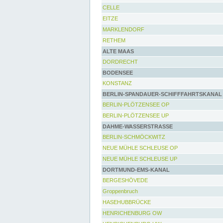
CELLE
EITZE
MARKLENDORF
RETHEM
ALTE MAAS
DORDRECHT
BODENSEE
KONSTANZ
BERLIN-SPANDAUER-SCHIFFFAHRTSKANAL
BERLIN-PLÖTZENSEE OP
BERLIN-PLÖTZENSEE UP
DAHME-WASSERSTRASSE
BERLIN-SCHMÖCKWITZ
NEUE MÜHLE SCHLEUSE OP
NEUE MÜHLE SCHLEUSE UP
DORTMUND-EMS-KANAL
BERGESHÖVEDE
Groppenbruch
HASEHUBBRÜCKE
HENRICHENBURG OW