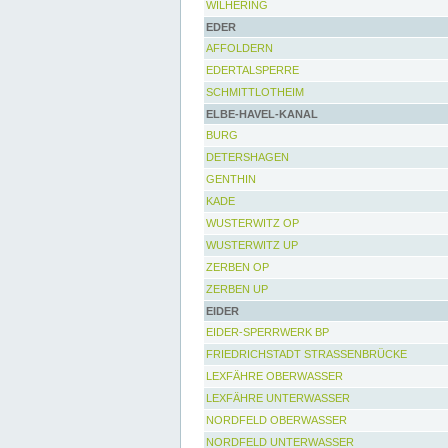
WILHERING
EDER
AFFOLDERN
EDERTALSPERRE
SCHMITTLOTHEIM
ELBE-HAVEL-KANAL
BURG
DETERSHAGEN
GENTHIN
KADE
WUSTERWITZ OP
WUSTERWITZ UP
ZERBEN OP
ZERBEN UP
EIDER
EIDER-SPERRWERK BP
FRIEDRICHSTADT STRASSENBRÜCKE
LEXFÄHRE OBERWASSER
LEXFÄHRE UNTERWASSER
NORDFELD OBERWASSER
NORDFELD UNTERWASSER