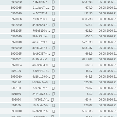
5930060
44f7e955-c...
583.393
06.08.2026 21
5970035
1f1bbed7-c...
674.0
06.08.2026 21
5910020
ac507f42-1...
492.95
06.08.2026 21
5970026
7398029b-c...
660.738
06.08.2026 21
5952050
d488c5cc-4...
623.1
06.08.2026 21
5952025
706e5110-c...
615.0
06.08.2026 21
5970010
599c23b1-4...
650.5
06.08.2026 21
5920010
a26e57c9-1...
522.639
06.08.2026 21
5930040
d9289367-c...
568.987
06.08.2026 21
5970025
3ed90357-4...
666.9
06.08.2026 21
5970031
8c20b4dc-1...
671.787
06.08.2026 21
5970024
a653eb04-d...
663.3
06.08.2026 21
503120
c80a4f21-5...
484.7
06.08.2026 21
5960010
8d18d129-0...
645.5
06.08.2026 21
502170
b8567c1e-8...
325.39
06.08.2026 21
502180
ccccb57f-a...
326.67
06.08.2026 21
501080
24440872-5...
82.2
06.08.2026 21
503070
48f2661f-f...
463.94
06.08.2026 21
501160
16b9b4e7-b...
128.02
06.08.2026 21
5930010
67d6e882-b...
536.385
06.08.2026 21
502240
3adf88fd-f...
343.6
06.08.2026 21