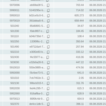
5970096
eb90bd3f-5...
703.44
06.08.2026 21
5990011
5140295e-b...
714.02
06.08.2026 21
5950010
b02ce5c0-6...
605.273
06.08.2026 21
5970019
391bbba5-8...
658.444
06.08.2026 21
501040
85d686f1-5...
34.67
06.08.2026 21
501330
f3dc8f07-c...
184.45
06.08.2026 21
501110
b04b739d-7...
108.4
06.08.2026 21
502250
133f0f6c-2...
350.64
06.08.2026 21
501490
e97116a4-7...
257.84
06.08.2026 21
502210
e30f2e83-b...
333.12
06.08.2026 21
502430
f4c55f77-a...
416.06
06.08.2026 21
503030
e32b0a28-8...
447.22
06.08.2026 21
5910010
550e3885-a...
474.56
06.08.2026 21
5950090
f3c6ee73-5...
641.0
06.08.2026 21
501010
7cb7461b-3...
2.05
06.08.2026 21
502130
90bcb315-f...
311.76
06.08.2026 21
5952030
fed4c295-7...
615.3
06.08.2026 21
5952060
816affba-0...
628.9
06.08.2026 21
5970013
80f0fc4d-9...
654.9
06.08.2026 21
502370
de4cc1db-5...
396.11
06.08.2026 21