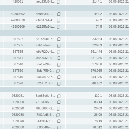
420061
aec23fd6-9...
2144.1
06.08.2026 21
42800502
ab9d5a42-2...
44.02
06.08.2026 21
42800310
c6e9f744-4...
49.2
06.08.2026 21
42800309
d2155fa6-b...
74.5
06.08.2026 21
587507
831ad501-d...
332.54
06.08.2026 21
587505
a7b1eda9-b...
326.83
06.08.2026 21
587535
e9e7f20c-9...
361.444
06.08.2026 21
587541
e4f29379-6...
371.285
06.08.2026 21
587540
c6a12d34-c...
376.56
06.08.2026 21
587550
3bfcf759-2...
376.965
06.08.2026 21
587510
64c37072-d...
344.686
06.08.2026 21
587520
532d8718-6...
346.162
06.08.2026 21
9520081
8ac85e6c-6...
110.1
06.08.2026 21
9520060
721313e7-9...
83.14
06.08.2026 21
9520020
86c5688f-2...
26.09
06.08.2026 21
9520030
7f01fbd8-6...
26.09
06.08.2026 21
9520040
61394669-3...
78.19
06.08.2026 21
9520050
cb93548e-c...
78.312
06.08.2026 21