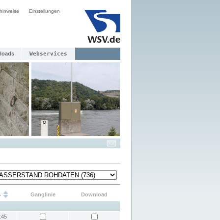
hinweise
Einstellungen
loads
Webservices
s
Ganglinie
Download
:45