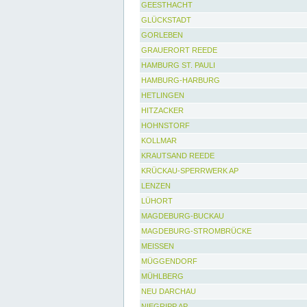
GEESTHACHT
GLÜCKSTADT
GORLEBEN
GRAUERORT REEDE
HAMBURG ST. PAULI
HAMBURG-HARBURG
HETLINGEN
HITZACKER
HOHNSTORF
KOLLMAR
KRAUTSAND REEDE
KRÜCKAU-SPERRWERK AP
LENZEN
LÜHORT
MAGDEBURG-BUCKAU
MAGDEBURG-STROMBRÜCKE
MEISSEN
MÜGGENDORF
MÜHLBERG
NEU DARCHAU
NIEGRIPP AP