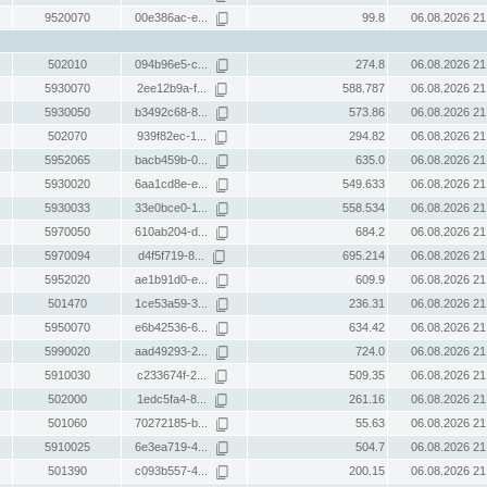
9520070
00e386ac-e...
99.8
06.08.2026 21
502010
094b96e5-c...
274.8
06.08.2026 21
5930070
2ee12b9a-f...
588.787
06.08.2026 21
5930050
b3492c68-8...
573.86
06.08.2026 21
502070
939f82ec-1...
294.82
06.08.2026 21
5952065
bacb459b-0...
635.0
06.08.2026 21
5930020
6aa1cd8e-e...
549.633
06.08.2026 21
5930033
33e0bce0-1...
558.534
06.08.2026 21
5970050
610ab204-d...
684.2
06.08.2026 21
5970094
d4f5f719-8...
695.214
06.08.2026 21
5952020
ae1b91d0-e...
609.9
06.08.2026 21
501470
1ce53a59-3...
236.31
06.08.2026 21
5950070
e6b42536-6...
634.42
06.08.2026 21
5990020
aad49293-2...
724.0
06.08.2026 21
5910030
c233674f-2...
509.35
06.08.2026 21
502000
1edc5fa4-8...
261.16
06.08.2026 21
501060
70272185-b...
55.63
06.08.2026 21
5910025
6e3ea719-4...
504.7
06.08.2026 21
501390
c093b557-4...
200.15
06.08.2026 21