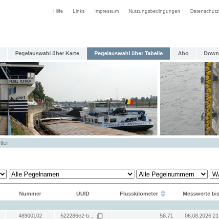
Hilfe
Links
Impressum
Nutzungsbedingungen
Datenschutz
Pegelauswahl über Karte
Pegelauswahl über Tabelle
Abo
Down
tter
Nummer
UUID
Flusskilometer
Messwerte bi
48900102
522286e2-b...
58.71
06.08.2026 21