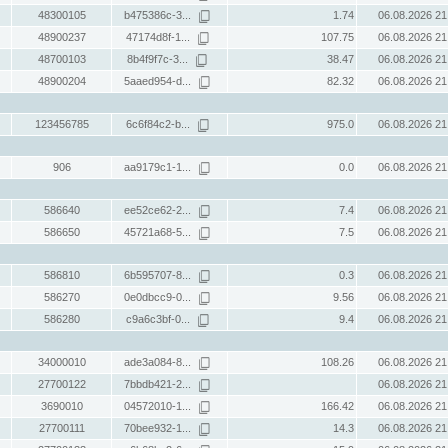
48300105
b475386c-3...
1.74
06.08.2026 21
48900237
47174d8f-1...
107.75
06.08.2026 21
48700103
8b4f9f7c-3...
38.47
06.08.2026 21
48900204
5aaed954-d...
82.32
06.08.2026 21
123456785
6c6f84c2-b...
975.0
06.08.2026 21
906
aa9179c1-1...
0.0
06.08.2026 21
586640
ee52ce62-2...
7.4
06.08.2026 21
586650
45721a68-5...
7.5
06.08.2026 21
586810
6b595707-8...
0.3
06.08.2026 21
586270
0e0dbcc9-0...
9.56
06.08.2026 21
586280
c9a6c3bf-0...
9.4
06.08.2026 21
34000010
ade3a084-8...
108.26
06.08.2026 21
27700122
7bbdb421-2...
06.08.2026 21
3690010
04572010-1...
166.42
06.08.2026 21
27700111
70bee932-1...
14.3
06.08.2026 21