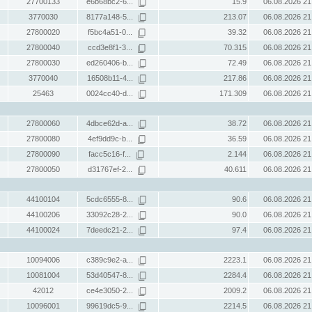
27700133
e6b68bc2-6...
15.9
06.08.2026 21
3770030
8177a148-5...
213.07
06.08.2026 21
27800020
f5bc4a51-0...
39.32
06.08.2026 21
27800040
ccd3e8f1-3...
70.315
06.08.2026 21
27800030
ed260406-b...
72.49
06.08.2026 21
3770040
16508b11-4...
217.86
06.08.2026 21
25463
0024cc40-d...
171.309
06.08.2026 21
27800060
4dbce62d-a...
38.72
06.08.2026 21
27800080
4ef9dd9c-b...
36.59
06.08.2026 21
27800090
facc5c16-f...
2.144
06.08.2026 21
27800050
d31767ef-2...
40.611
06.08.2026 21
44100104
5cdc6555-8...
90.6
06.08.2026 21
44100206
33092c28-2...
90.0
06.08.2026 21
44100024
7deedc21-2...
97.4
06.08.2026 21
10094006
c389c9e2-a...
2223.1
06.08.2026 21
10081004
53d40547-8...
2284.4
06.08.2026 21
42012
ce4e3050-2...
2009.2
06.08.2026 21
10096001
99619dc5-9...
2214.5
06.08.2026 21