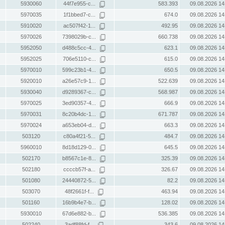
5930060
44f7e955-c...
583.393
09.08.2026 14
5970035
1f1bbed7-c...
674.0
09.08.2026 14
5910020
ac507f42-1...
492.95
09.08.2026 14
5970026
7398029b-c...
660.738
09.08.2026 14
5952050
d488c5cc-4...
623.1
09.08.2026 14
5952025
706e5110-c...
615.0
09.08.2026 14
5970010
599c23b1-4...
650.5
09.08.2026 14
5920010
a26e57c9-1...
522.639
09.08.2026 14
5930040
d9289367-c...
568.987
09.08.2026 14
5970025
3ed90357-4...
666.9
09.08.2026 14
5970031
8c20b4dc-1...
671.787
09.08.2026 14
5970024
a653eb04-d...
663.3
09.08.2026 14
503120
c80a4f21-5...
484.7
09.08.2026 14
5960010
8d18d129-0...
645.5
09.08.2026 14
502170
b8567c1e-8...
325.39
09.08.2026 14
502180
ccccb57f-a...
326.67
09.08.2026 14
501080
24440872-5...
82.2
09.08.2026 14
503070
48f2661f-f...
463.94
09.08.2026 14
501160
16b9b4e7-b...
128.02
09.08.2026 14
5930010
67d6e882-b...
536.385
09.08.2026 14
502240
3adf88fd-f...
343.6
09.08.2026 14