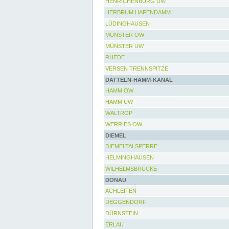
HENRICHENBURG UW
HERBRUM HAFENDAMM
LÜDINGHAUSEN
MÜNSTER OW
MÜNSTER UW
RHEDE
VERSEN TRENNSPITZE
DATTELN-HAMM-KANAL
HAMM OW
HAMM UW
WALTROP
WERRIES OW
DIEMEL
DIEMELTALSPERRE
HELMINGHAUSEN
WILHELMSBRÜCKE
DONAU
ACHLEITEN
DEGGENDORF
DÜRNSTEIN
ERLAU