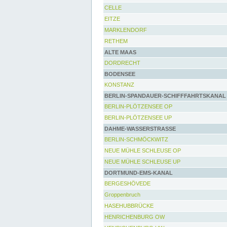
CELLE
EITZE
MARKLENDORF
RETHEM
ALTE MAAS
DORDRECHT
BODENSEE
KONSTANZ
BERLIN-SPANDAUER-SCHIFFFAHRTSKANAL
BERLIN-PLÖTZENSEE OP
BERLIN-PLÖTZENSEE UP
DAHME-WASSERSTRASSE
BERLIN-SCHMÖCKWITZ
NEUE MÜHLE SCHLEUSE OP
NEUE MÜHLE SCHLEUSE UP
DORTMUND-EMS-KANAL
BERGESHÖVEDE
Groppenbruch
HASEHUBBRÜCKE
HENRICHENBURG OW