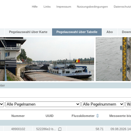
Hilfe
Links
Impressum
Nutzungsbedingungen
Datenschutz
Pegelauswahl über Karte
Pegelauswahl über Tabelle
Abo
Down
tter
Nummer
UUID
Flusskilometer
Messwerte bi
48900102
522286e2-b...
58.71
09.08.2026 14