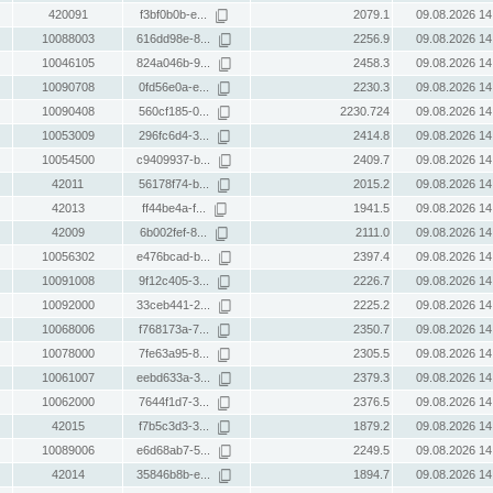
420091
f3bf0b0b-e...
2079.1
09.08.2026 14
10088003
616dd98e-8...
2256.9
09.08.2026 14
10046105
824a046b-9...
2458.3
09.08.2026 14
10090708
0fd56e0a-e...
2230.3
09.08.2026 14
10090408
560cf185-0...
2230.724
09.08.2026 14
10053009
296fc6d4-3...
2414.8
09.08.2026 14
10054500
c9409937-b...
2409.7
09.08.2026 14
42011
56178f74-b...
2015.2
09.08.2026 14
42013
ff44be4a-f...
1941.5
09.08.2026 14
42009
6b002fef-8...
2111.0
09.08.2026 14
10056302
e476bcad-b...
2397.4
09.08.2026 14
10091008
9f12c405-3...
2226.7
09.08.2026 14
10092000
33ceb441-2...
2225.2
09.08.2026 14
10068006
f768173a-7...
2350.7
09.08.2026 14
10078000
7fe63a95-8...
2305.5
09.08.2026 14
10061007
eebd633a-3...
2379.3
09.08.2026 14
10062000
7644f1d7-3...
2376.5
09.08.2026 14
42015
f7b5c3d3-3...
1879.2
09.08.2026 14
10089006
e6d68ab7-5...
2249.5
09.08.2026 14
42014
35846b8b-e...
1894.7
09.08.2026 14