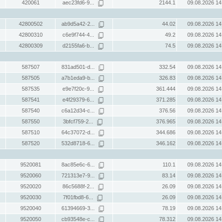
420061
aec23fd6-9...
2144.1
09.08.2026 14
42800502
ab9d5a42-2...
44.02
09.08.2026 14
42800310
c6e9f744-4...
49.2
09.08.2026 14
42800309
d2155fa6-b...
74.5
09.08.2026 14
587507
831ad501-d...
332.54
09.08.2026 14
587505
a7b1eda9-b...
326.83
09.08.2026 14
587535
e9e7f20c-9...
361.444
09.08.2026 14
587541
e4f29379-6...
371.285
09.08.2026 14
587540
c6a12d34-c...
376.56
09.08.2026 14
587550
3bfcf759-2...
376.965
09.08.2026 14
587510
64c37072-d...
344.686
09.08.2026 14
587520
532d8718-6...
346.162
09.08.2026 14
9520081
8ac85e6c-6...
110.1
09.08.2026 14
9520060
721313e7-9...
83.14
09.08.2026 14
9520020
86c5688f-2...
26.09
09.08.2026 14
9520030
7f01fbd8-6...
26.09
09.08.2026 14
9520040
61394669-3...
78.19
09.08.2026 14
9520050
cb93548e-c...
78.312
09.08.2026 14