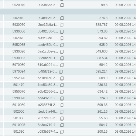
9520070
00e386ac-e...
99.8
09.08.2026 14
502010
094b96e5-c...
274.8
09.08.2026 14
5930070
2ee12b9a-f...
588.787
09.08.2026 14
5930050
b3492c68-8...
573.86
09.08.2026 14
502070
939f82ec-1...
294.82
09.08.2026 14
5952065
bacb459b-0...
635.0
09.08.2026 14
5930020
6aa1cd8e-e...
549.633
09.08.2026 14
5930033
33e0bce0-1...
558.534
09.08.2026 14
5970050
610ab204-d...
684.2
09.08.2026 14
5970094
d4f5f719-8...
695.214
09.08.2026 14
5952020
ae1b91d0-e...
609.9
09.08.2026 14
501470
1ce53a59-3...
236.31
09.08.2026 14
5950070
e6b42536-6...
634.42
09.08.2026 14
5990020
aad49293-2...
724.0
09.08.2026 14
5910030
c233674f-2...
509.35
09.08.2026 14
502000
1edc5fa4-8...
261.16
09.08.2026 14
501060
70272185-b...
55.63
09.08.2026 14
5910025
6e3ea719-4...
504.7
09.08.2026 14
501390
c093b557-4...
200.15
09.08.2026 14