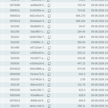
5970096
eb90bd3f-5...
703.44
09.08.2026 14
5990011
5140295e-b...
714.02
09.08.2026 14
5950010
b02ce5c0-6...
605.273
09.08.2026 14
5970019
391bbba5-8...
658.444
09.08.2026 14
501040
85d686f1-5...
34.67
09.08.2026 14
501330
f3dc8f07-c...
184.45
09.08.2026 14
501110
b04b739d-7...
108.4
09.08.2026 14
502250
133f0f6c-2...
350.64
09.08.2026 14
501490
e97116a4-7...
257.84
09.08.2026 14
502210
e30f2e83-b...
333.12
09.08.2026 14
502430
f4c55f77-a...
416.06
09.08.2026 14
503030
e32b0a28-8...
447.22
09.08.2026 14
5910010
550e3885-a...
474.56
09.08.2026 14
5950090
f3c6ee73-5...
641.0
09.08.2026 14
501010
7cb7461b-3...
2.05
09.08.2026 14
502130
90bcb315-f...
311.76
09.08.2026 14
5952030
fed4c295-7...
615.3
09.08.2026 14
5952060
816affba-0...
628.9
09.08.2026 14
5970013
80f0fc4d-9...
654.9
09.08.2026 14
502370
de4cc1db-5...
396.11
09.08.2026 14