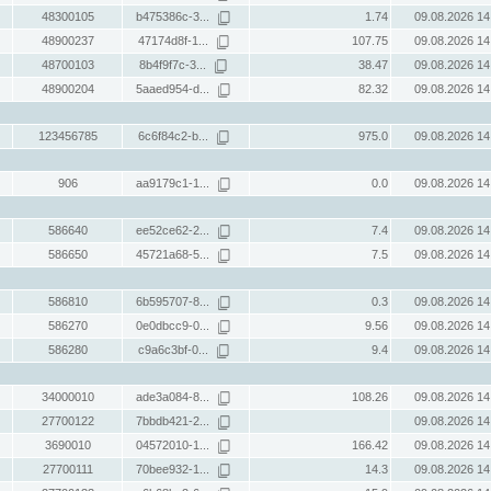
48300105
b475386c-3...
1.74
09.08.2026 14
48900237
47174d8f-1...
107.75
09.08.2026 14
48700103
8b4f9f7c-3...
38.47
09.08.2026 14
48900204
5aaed954-d...
82.32
09.08.2026 14
123456785
6c6f84c2-b...
975.0
09.08.2026 14
906
aa9179c1-1...
0.0
09.08.2026 14
586640
ee52ce62-2...
7.4
09.08.2026 14
586650
45721a68-5...
7.5
09.08.2026 14
586810
6b595707-8...
0.3
09.08.2026 14
586270
0e0dbcc9-0...
9.56
09.08.2026 14
586280
c9a6c3bf-0...
9.4
09.08.2026 14
34000010
ade3a084-8...
108.26
09.08.2026 14
27700122
7bbdb421-2...
09.08.2026 14
3690010
04572010-1...
166.42
09.08.2026 14
27700111
70bee932-1...
14.3
09.08.2026 14