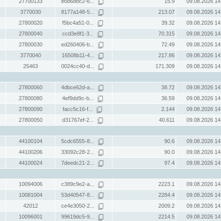
27700133
e6b68bc2-6...
15.9
09.08.2026 14
3770030
8177a148-5...
213.07
09.08.2026 14
27800020
f5bc4a51-0...
39.32
09.08.2026 14
27800040
ccd3e8f1-3...
70.315
09.08.2026 14
27800030
ed260406-b...
72.49
09.08.2026 14
3770040
16508b11-4...
217.86
09.08.2026 14
25463
0024cc40-d...
171.309
09.08.2026 14
27800060
4dbce62d-a...
38.72
09.08.2026 14
27800080
4ef9dd9c-b...
36.59
09.08.2026 14
27800090
facc5c16-f...
2.144
09.08.2026 14
27800050
d31767ef-2...
40.611
09.08.2026 14
44100104
5cdc6555-8...
90.6
09.08.2026 14
44100206
33092c28-2...
90.0
09.08.2026 14
44100024
7deedc21-2...
97.4
09.08.2026 14
10094006
c389c9e2-a...
2223.1
09.08.2026 14
10081004
53d40547-8...
2284.4
09.08.2026 14
42012
ce4e3050-2...
2009.2
09.08.2026 14
10096001
99619dc5-9...
2214.5
09.08.2026 14