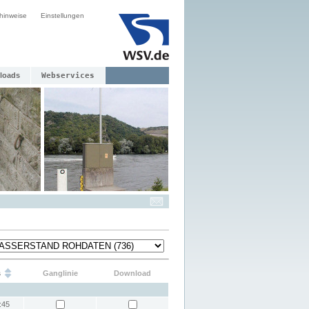
hinweise
Einstellungen
loads
Webservices
s
Ganglinie
Download
:45