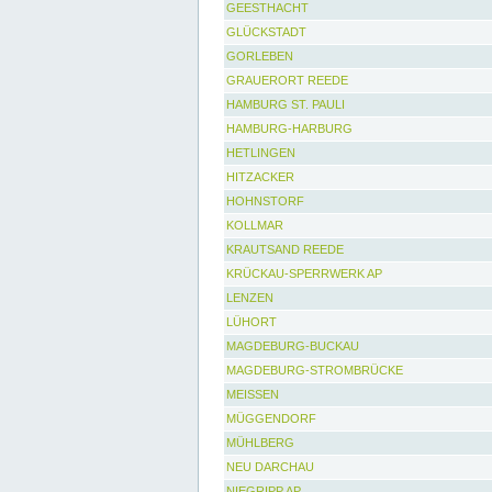
GEESTHACHT
GLÜCKSTADT
GORLEBEN
GRAUERORT REEDE
HAMBURG ST. PAULI
HAMBURG-HARBURG
HETLINGEN
HITZACKER
HOHNSTORF
KOLLMAR
KRAUTSAND REEDE
KRÜCKAU-SPERRWERK AP
LENZEN
LÜHORT
MAGDEBURG-BUCKAU
MAGDEBURG-STROMBRÜCKE
MEISSEN
MÜGGENDORF
MÜHLBERG
NEU DARCHAU
NIEGRIPP AP