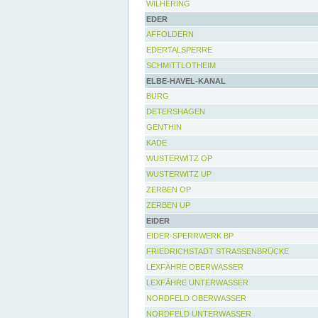
WILHERING
EDER
AFFOLDERN
EDERTALSPERRE
SCHMITTLOTHEIM
ELBE-HAVEL-KANAL
BURG
DETERSHAGEN
GENTHIN
KADE
WUSTERWITZ OP
WUSTERWITZ UP
ZERBEN OP
ZERBEN UP
EIDER
EIDER-SPERRWERK BP
FRIEDRICHSTADT STRASSENBRÜCKE
LEXFÄHRE OBERWASSER
LEXFÄHRE UNTERWASSER
NORDFELD OBERWASSER
NORDFELD UNTERWASSER