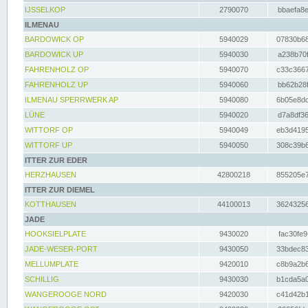
IJSSELKOP
2790070
bbaefa8e
ILMENAU
BARDOWICK OP
5940029
07830b68
BARDOWICK UP
5940030
a238b70f
FAHRENHOLZ OP
5940070
c33c3667
FAHRENHOLZ UP
5940060
bb62b28f
ILMENAU SPERRWERK AP
5940080
6b05e8dc
LÜNE
5940020
d7a8df36
WITTORF OP
5940049
eb3d4195
WITTORF UP
5940050
308c39b6
ITTER ZUR EDER
HERZHAUSEN
42800218
855205e7
ITTER ZUR DIEMEL
KOTTHAUSEN
44100013
36243256
JADE
HOOKSIELPLATE
9430020
fac30fe9
JADE-WESER-PORT
9430050
33bdec83
MELLUMPLATE
9420010
c8b9a2b6
SCHILLIG
9430030
b1cda5a0
WANGEROOGE NORD
9420030
c41d42b1