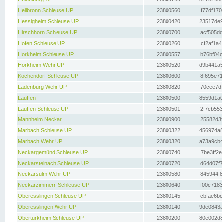
Heilbronn Schleuse UP
23800560
f77df170
Hessigheim Schleuse UP
23800420
23517de9
Hirschhorn Schleuse UP
23800700
acf505dd
Hofen Schleuse UP
23800260
cf2af1a4
Horkheim Schleuse UP
23800557
b76bf04c
Horkheim Wehr UP
23800520
d9b441a5
Kochendorf Schleuse UP
23800600
8f695e71
Ladenburg Wehr UP
23800820
70cee7df
Lauffen
23800500
8559d1a0
Lauffen Schleuse UP
23800501
2f7cb553
Mannheim Neckar
23800900
25582d3f
Marbach Schleuse UP
23800322
456974a8
Marbach Wehr UP
23800320
a73a9cb4
Neckargemünd Schleuse UP
23800740
7be3ff2e
Neckarsteinach Schleuse UP
23800720
d64d07f7
Neckarsulm Wehr UP
23800580
845944f8
Neckarzimmern Schleuse UP
23800640
f00c7183
Oberesslingen Schleuse UP
23800145
cbfae6bc
Oberesslingen Wehr UP
23800140
9de0843a
Obertürkheim Schleuse UP
23800200
80e002d8