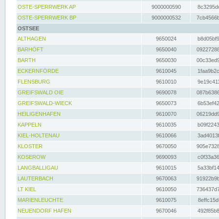
OSTE-SPERRWERK AP
9000000590
8c3295dc
OSTE-SPERRWERK BP
9000000532
7cb4566b
OSTSEE
ALTHAGEN
9650024
b8d05bf9
BARHÖFT
9650040
09227288
BARTH
9650030
00c33ed9
ECKERNFÖRDE
9610045
1faa9b2c
FLENSBURG
9610010
9e19c411
GREIFSWALD OIE
9690078
087b6386
GREIFSWALD-WIECK
9650073
6b53ef42
HEILIGENHAFEN
9610070
06219dd9
KAPPELN
9610035
b09f2243
KIEL-HOLTENAU
9610066
3ad4013f
KLOSTER
9670050
905e7328
KOSEROW
9690093
c0f33a36
LANGBALLIGAU
9610015
5a33bf14
LAUTERBACH
9670063
91922b9b
LT KIEL
9610050
736437d7
MARIENLEUCHTE
9610075
8effc15d
NEUENDORF HAFEN
9670046
492f85b8