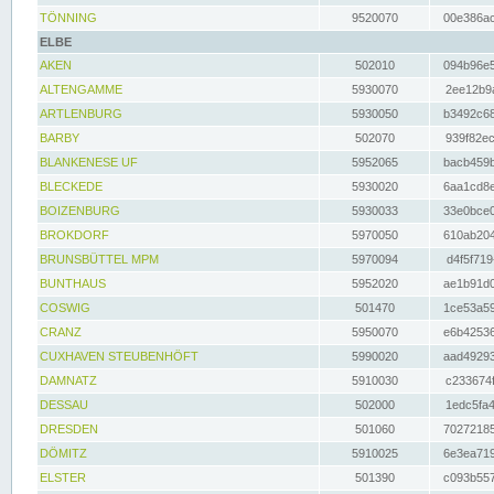
TÖNNING
9520070
00e386ac
ELBE
AKEN
502010
094b96e5
ALTENGAMME
5930070
2ee12b9a
ARTLENBURG
5930050
b3492c68
BARBY
502070
939f82ec
BLANKENESE UF
5952065
bacb459b
BLECKEDE
5930020
6aa1cd8e
BOIZENBURG
5930033
33e0bce0
BROKDORF
5970050
610ab204
BRUNSBÜTTEL MPM
5970094
d4f5f719
BUNTHAUS
5952020
ae1b91d0
COSWIG
501470
1ce53a59
CRANZ
5950070
e6b42536
CUXHAVEN STEUBENHÖFT
5990020
aad49293
DAMNATZ
5910030
c233674f
DESSAU
502000
1edc5fa4
DRESDEN
501060
70272185
DÖMITZ
5910025
6e3ea719
ELSTER
501390
c093b557