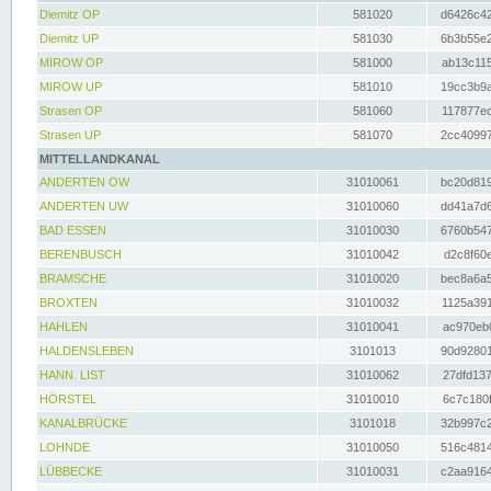
Diemitz OP
581020
d6426c42
Diemitz UP
581030
6b3b55e2
MIROW OP
581000
ab13c115
MIROW UP
581010
19cc3b9a
Strasen OP
581060
117877ec
Strasen UP
581070
2cc40997
MITTELLANDKANAL
ANDERTEN OW
31010061
bc20d819
ANDERTEN UW
31010060
dd41a7d6
BAD ESSEN
31010030
6760b547
BERENBUSCH
31010042
d2c8f60e
BRAMSCHE
31010020
bec8a6a5
BROXTEN
31010032
1125a391
HAHLEN
31010041
ac970eb0
HALDENSLEBEN
3101013
90d92801
HANN. LIST
31010062
27dfd137
HÖRSTEL
31010010
6c7c180f
KANALBRÜCKE
3101018
32b997c2
LOHNDE
31010050
516c4814
LÜBBECKE
31010031
c2aa9164