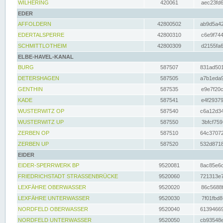
WILHERING
420061
aec23fd6
EDER
AFFOLDERN
42800502
ab9d5a42
EDERTALSPERRE
42800310
c6e9f744
SCHMITTLOTHEIM
42800309
d2155fa6
ELBE-HAVEL-KANAL
BURG
587507
831ad501
DETERSHAGEN
587505
a7b1eda9
GENTHIN
587535
e9e7f20c
KADE
587541
e4f29379
WUSTERWITZ OP
587540
c6a12d34
WUSTERWITZ UP
587550
3bfcf759
ZERBEN OP
587510
64c37072
ZERBEN UP
587520
532d8718
EIDER
EIDER-SPERRWERK BP
9520081
8ac85e6c
FRIEDRICHSTADT STRASSENBRÜCKE
9520060
721313e7
LEXFÄHRE OBERWASSER
9520020
86c5688f
LEXFÄHRE UNTERWASSER
9520030
7f01fbd8
NORDFELD OBERWASSER
9520040
61394669
NORDFELD UNTERWASSER
9520050
cb93548e