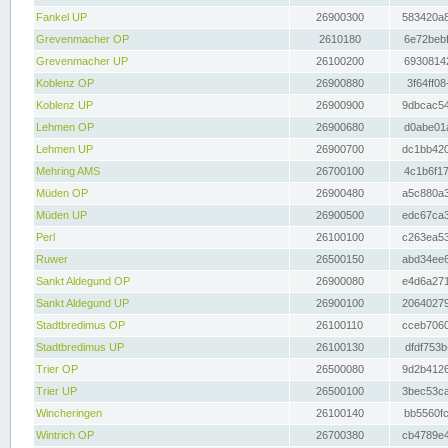
Fankel UP
26900300
583420a8
Grevenmacher OP
2610180
6e72bebf
Grevenmacher UP
26100200
69308142
Koblenz OP
26900880
3f64ff08
Koblenz UP
26900900
9dbcac54
Lehmen OP
26900680
d0abe01a
Lehmen UP
26900700
dc1bb420
Mehring AMS
26700100
4c1b6f17
Müden OP
26900480
a5c880a3
Müden UP
26900500
edc67ca3
Perl
26100100
c263ea53
Ruwer
26500150
abd34ee6
Sankt Aldegund OP
26900080
e4d6a271
Sankt Aldegund UP
26900100
20640279
Stadtbredimus OP
26100110
cceb7060
Stadtbredimus UP
26100130
dfdf753b
Trier OP
26500080
9d2b4126
Trier UP
26500100
3bec53ca
Wincheringen
26100140
bb5560fc
Wintrich OP
26700380
cb4789e4