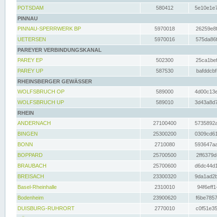
POTSDAM
580412
5e10e1e7
PINNAU
PINNAU-SPERRWERK BP
5970018
26259e8f
UETERSEN
5970016
575da86f
PAREYER VERBINDUNGSKANAL
PAREY EP
502300
25ca1bef
PAREY UP
587530
bafddcbf
RHEINSBERGER GEWÄSSER
WOLFSBRUCH OP
589000
4d00c13e
WOLFSBRUCH UP
589010
3d43a8d7
RHEIN
ANDERNACH
27100400
5735892a
BINGEN
25300200
0309cd61
BONN
2710080
593647aa
BOPPARD
25700500
2ff6379d
BRAUBACH
25700600
d6dc44d1
BREISACH
23300320
9da1ad2b
Basel-Rheinhalle
2310010
94f6eff1
Bodenheim
23900620
f6be7857
DUISBURG-RUHRORT
2770010
c0f51e35