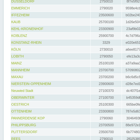
DÜSSELDORF
2750010
8f7e5f92
EMMERICH
2790020
9598e4cb
IFFEZHEIM
23500600
b02be240
KAUB
25700100
1d26e504
KEHL-KRONENHOF
23300900
23af9b02
KOBLENZ
25900700
4c7d796a
KONSTANZ-RHEIN
3329
e020e651
KÖLN
2730010
a6ee8177
LOBITH
2790050
efe13a3d
MAINZ
25100100
a37a9aa3
MANNHEIM
23700700
57090802
MAXAU
23700200
b6c6d5c8
NIERSTEIN-OPPENHEIM
23900600
d28e7ed1
Neuwied Stadt
27100370
dc407f1e
OBERWINTER
27100700
b45359df
OESTRICH
25100300
665be0fe
OTTENHEIM
23300800
787e5d63
PANNERDENSE KOP
2790060
3046493f
PHILIPPSBURG
23700500
88e972e1
PLITTERSDORF
23500700
6b774802
REES
2790010
2f025389