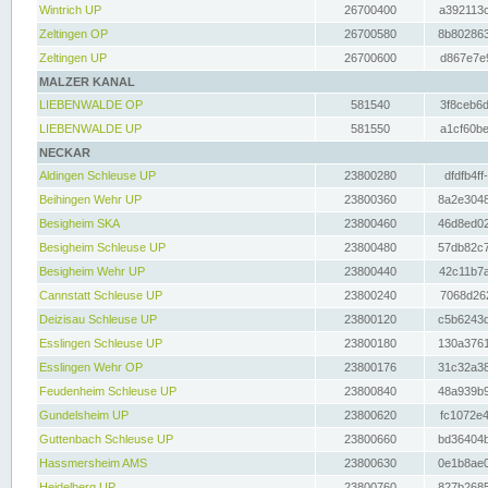
Wintrich UP
26700400
a392113c
Zeltingen OP
26700580
8b802863
Zeltingen UP
26700600
d867e7e9
MALZER KANAL
LIEBENWALDE OP
581540
3f8ceb6d
LIEBENWALDE UP
581550
a1cf60be
NECKAR
Aldingen Schleuse UP
23800280
dfdfb4ff
Beihingen Wehr UP
23800360
8a2e3048
Besigheim SKA
23800460
46d8ed02
Besigheim Schleuse UP
23800480
57db82c7
Besigheim Wehr UP
23800440
42c11b7a
Cannstatt Schleuse UP
23800240
7068d262
Deizisau Schleuse UP
23800120
c5b6243d
Esslingen Schleuse UP
23800180
130a3761
Esslingen Wehr OP
23800176
31c32a38
Feudenheim Schleuse UP
23800840
48a939b9
Gundelsheim UP
23800620
fc1072e4
Guttenbach Schleuse UP
23800660
bd36404b
Hassmersheim AMS
23800630
0e1b8ae0
Heidelberg UP
23800760
827b2685