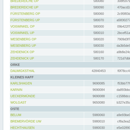
BREDEREICHE OP
580080
308f5979
BREDEREICHE UP
580090
470acd2a
FÜRSTENBERG OP
580060
2c95f83d
FÜRSTENBERG UP
580070
a5830277
VOßWINKEL OP
580000
09b422f7
VOßWINKEL UP
580010
2bcef51a
WESENBERG OP
580020
7909d3f7
WESENBERG UP
580030
da3b5de9
ZEHDENICK OP
580160
a9b8e24c
ZEHDENICK UP
580170
721d7dbf
ORKE
DALWIGKSTHAL
42840453
f0f78cc4
KLEINES HAFF
KARLSHAGEN
9690085
f53bb77f
KARNIN
9690084
da893bbd
UECKERMÜNDE
9690088
c1588dcc
WOLGAST
9650080
b327e35c
OSTE
BELUM
5980060
a9e93be0
BREMERVÖRDE UW
5980010
cf8a3ea2
HECHTHAUSEN
5980030
e5e02890