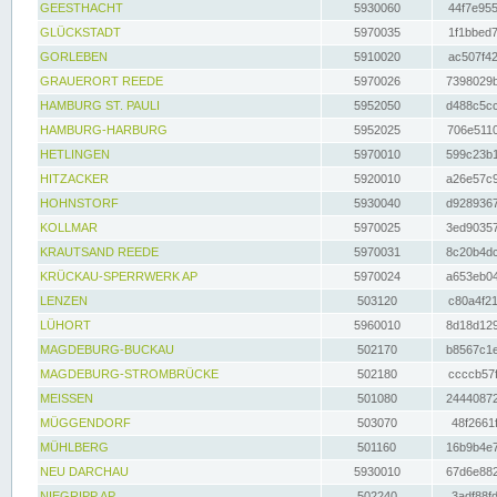
GEESTHACHT
5930060
44f7e955
GLÜCKSTADT
5970035
1f1bbed7
GORLEBEN
5910020
ac507f42
GRAUERORT REEDE
5970026
7398029b
HAMBURG ST. PAULI
5952050
d488c5cc
HAMBURG-HARBURG
5952025
706e5110
HETLINGEN
5970010
599c23b1
HITZACKER
5920010
a26e57c9
HOHNSTORF
5930040
d9289367
KOLLMAR
5970025
3ed90357
KRAUTSAND REEDE
5970031
8c20b4dc
KRÜCKAU-SPERRWERK AP
5970024
a653eb04
LENZEN
503120
c80a4f21
LÜHORT
5960010
8d18d129
MAGDEBURG-BUCKAU
502170
b8567c1e
MAGDEBURG-STROMBRÜCKE
502180
ccccb57f
MEISSEN
501080
24440872
MÜGGENDORF
503070
48f2661f
MÜHLBERG
501160
16b9b4e7
NEU DARCHAU
5930010
67d6e882
NIEGRIPP AP
502240
3adf88fd