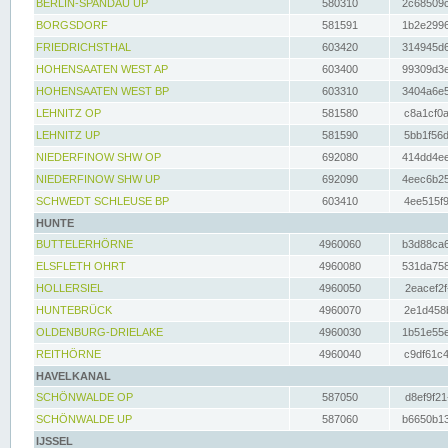
BERLIN-SPANDAU UP
580310
2c68509c
BORGSDORF
581591
1b2e2996
FRIEDRICHSTHAL
603420
314945d6
HOHENSAATEN WEST AP
603400
99309d3e
HOHENSAATEN WEST BP
603310
3404a6e5
LEHNITZ OP
581580
c8a1cf0a
LEHNITZ UP
581590
5bb1f56d
NIEDERFINOW SHW OP
692080
414dd4ee
NIEDERFINOW SHW UP
692090
4eec6b25
SCHWEDT SCHLEUSE BP
603410
4ee515f9
HUNTE
BUTTELERHÖRNE
4960060
b3d88ca6
ELSFLETH OHRT
4960080
531da758
HOLLERSIEL
4960050
2eacef2f
HUNTEBRÜCK
4960070
2e1d458b
OLDENBURG-DRIELAKE
4960030
1b51e55e
REITHÖRNE
4960040
c9df61c4
HAVELKANAL
SCHÖNWALDE OP
587050
d8ef9f21
SCHÖNWALDE UP
587060
b6650b13
IJSSEL