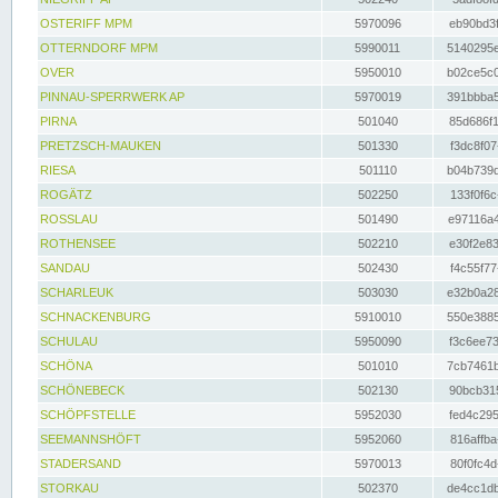
OSTERIFF MPM
5970096
eb90bd3f
OTTERNDORF MPM
5990011
5140295e
OVER
5950010
b02ce5c0
PINNAU-SPERRWERK AP
5970019
391bbba5
PIRNA
501040
85d686f1
PRETZSCH-MAUKEN
501330
f3dc8f07
RIESA
501110
b04b739d
ROGÄTZ
502250
133f0f6c
ROSSLAU
501490
e97116a4
ROTHENSEE
502210
e30f2e83
SANDAU
502430
f4c55f77
SCHARLEUK
503030
e32b0a28
SCHNACKENBURG
5910010
550e3885
SCHULAU
5950090
f3c6ee73
SCHÖNA
501010
7cb7461b
SCHÖNEBECK
502130
90bcb315
SCHÖPFSTELLE
5952030
fed4c295
SEEMANNSHÖFT
5952060
816affba
STADERSAND
5970013
80f0fc4d
STORKAU
502370
de4cc1db