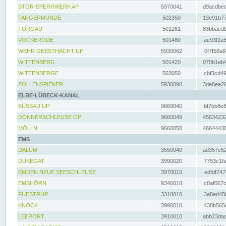
STÖR-SPERRWERK AP
5970041
d9acdbec
TANGERMÜNDE
502350
13e91b77
TORGAU
501261
83bbaedb
VOCKERODE
501480
ae93f2a5
WEHR GEESTHACHT UP
5930062
0f7f58a8
WITTENBERG
501420
070b1eb4
WITTENBERGE
503050
cbf3cd49
ZOLLENSPIEKER
5930090
3de8ea26
ELBE-LÜBECK-KANAL
BÜSSAU UP
9669040
bf7bb8e8
DONNERSCHLEUSE OP
9660049
45634232
MÖLLN
9660050
46644438
EMS
DALUM
3550040
ad357e52
DUKEGAT
3990020
7753c1fa
EMDEN NEUE SEESCHLEUSE
3970010
edfdf747
EMSHÖRN
9340010
c8af067c
FUESTRUP
3310010
3a8ed45f
KNOCK
3990010
438b565e
LEERORT
3910010
abb23dad