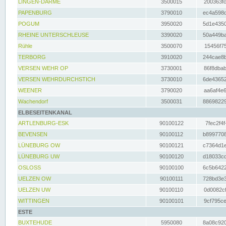
LINGEN-DARME
3500015
200363fc
PAPENBURG
3790010
ec4a598d
POGUM
3950020
5d1e4350
RHEINE UNTERSCHLEUSE
3390020
50a449ba
Rühle
3500070
15456f75
TERBORG
3910020
244cae8b
VERSEN WEHR OP
3730001
86f8dbab
VERSEN WEHRDURCHSTICH
3730010
6de43652
WEENER
3790020
aa6af4e6
Wachendorf
3500031
88698229
ELBESEITENKANAL
ARTLENBURG-ESK
90100122
7fec2f4f
BEVENSEN
90100112
b8997708
LÜNEBURG OW
90100121
c7364d1e
LÜNEBURG UW
90100120
d18033cd
OSLOSS
90100100
6c5b6422
UELZEN OW
90100111
728bd3e3
UELZEN UW
90100110
0d0082cf
WITTINGEN
90100101
9cf795ce
ESTE
BUXTEHUDE
5950080
8a08c920