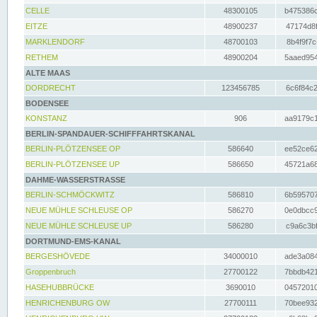
CELLE
48300105
b475386c
EITZE
48900237
47174d8f
MARKLENDORF
48700103
8b4f9f7c
RETHEM
48900204
5aaed954
ALTE MAAS
DORDRECHT
123456785
6c6f84c2
BODENSEE
KONSTANZ
906
aa9179c1
BERLIN-SPANDAUER-SCHIFFFAHRTSKANAL
BERLIN-PLÖTZENSEE OP
586640
ee52ce62
BERLIN-PLÖTZENSEE UP
586650
45721a68
DAHME-WASSERSTRASSE
BERLIN-SCHMÖCKWITZ
586810
6b595707
NEUE MÜHLE SCHLEUSE OP
586270
0e0dbcc9
NEUE MÜHLE SCHLEUSE UP
586280
c9a6c3bf
DORTMUND-EMS-KANAL
BERGESHÖVEDE
34000010
ade3a084
Groppenbruch
27700122
7bbdb421
HASEHUBBRÜCKE
3690010
04572010
HENRICHENBURG OW
27700111
70bee932