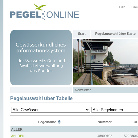
Hilfe
Link
Start
Pegelauswahl über Karte
Newsletter
Pegelauswahl über Tabelle
Pegelname
Nummer
UU
ALLER
AHLDEN
48900102
522286e2