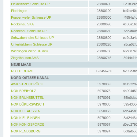
Pleidelsheim Schleuse UP
23800400
6e183f4b
Plochingen
23800100
be7ce40e
Poppenweiler Schleuse UP
23800300
f4854a4c
Rockenau SKA
23800690
4c00a166
Rockenau Schleuse UP
23800680
5ab4f00f
Schwabenheim Schleuse UP
23800800
ec9d3a4d
Untertürkheim Schleuse UP
23800220
a5ca02fb
Wieblingen Wehr UP neu
23800780
66d887a6
Ziegelhausen AMS
23800745
3944c1fd
NEUE MAAS
ROTTERDAM
123456786
a269e3be
NORD-OSTSEE-KANAL
AWK STROHBRÜCK
5970069
0e192297
NOK BREIHOLZ
5970075
4a904d59
NOK BRUNSBÜTTEL
5970091
85fc0dac
NOK DÜKERSWISCH
5970085
3954300d
NOK KIEL AUSSEN
5650068
6dc44585
NOK KIEL BINNEN
5979020
8af24d6a
NOK KÖNIGSFÖRDE
5970067
d0ec2790
NOK RENDSBURG
5970074
8c8afb56