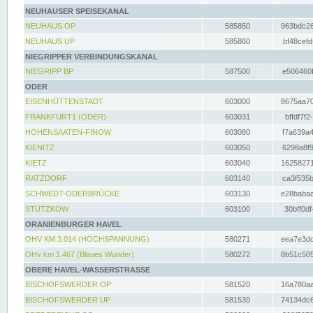
NEUHAUSER SPEISEKANAL
NEUHAUS OP
585850
963bdc26
NEUHAUS UP
585860
bf48cefd
NIEGRIPPER VERBINDUNGSKANAL
NIEGRIPP BP
587500
e506460f
ODER
EISENHÜTTENSTADT
603000
8675aa70
FRANKFURT1 (ODER)
603031
bffdf7f2
HOHENSAATEN-FINOW
603080
f7a639a4
KIENITZ
603050
6298a8f9
KIETZ
603040
16258271
RATZDORF
603140
ca3f535b
SCHWEDT-ODERBRÜCKE
603130
e28babaa
STÜTZKOW
603100
30bff0df
ORANIENBURGER HAVEL
OHV KM 3.014 (HOCHSPANNUNG)
580271
eea7e3dc
OHv km 1.467 (Blaues Wunder)
580272
8b51c505
OBERE HAVEL-WASSERSTRASSE
BISCHOFSWERDER OP
581520
16a780aa
BISCHOFSWERDER UP
581530
74134dc6