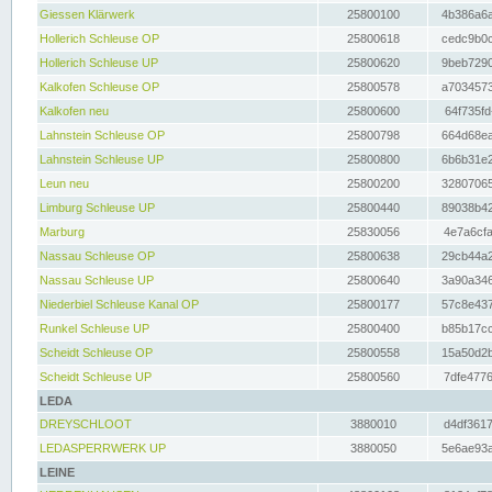
Giessen Klärwerk
25800100
4b386a6a
Hollerich Schleuse OP
25800618
cedc9b0c
Hollerich Schleuse UP
25800620
9beb7290
Kalkofen Schleuse OP
25800578
a7034573
Kalkofen neu
25800600
64f735fd
Lahnstein Schleuse OP
25800798
664d68ea
Lahnstein Schleuse UP
25800800
6b6b31e2
Leun neu
25800200
32807065
Limburg Schleuse UP
25800440
89038b42
Marburg
25830056
4e7a6cfa
Nassau Schleuse OP
25800638
29cb44a2
Nassau Schleuse UP
25800640
3a90a346
Niederbiel Schleuse Kanal OP
25800177
57c8e437
Runkel Schleuse UP
25800400
b85b17cc
Scheidt Schleuse OP
25800558
15a50d2b
Scheidt Schleuse UP
25800560
7dfe4776
LEDA
DREYSCHLOOT
3880010
d4df3617
LEDASPERRWERK UP
3880050
5e6ae93a
LEINE