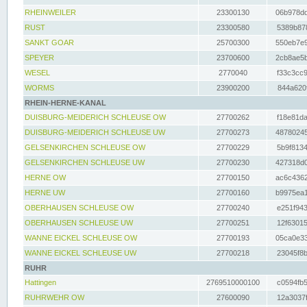
RHEINWEILER
23300130
06b978dd
RUST
23300580
5389b878
SANKT GOAR
25700300
550eb7e9
SPEYER
23700600
2cb8ae5b
WESEL
2770040
f33c3cc9
WORMS
23900200
844a620f
RHEIN-HERNE-KANAL
DUISBURG-MEIDERICH SCHLEUSE OW
27700262
f18e81da
DUISBURG-MEIDERICH SCHLEUSE UW
27700273
48780245
GELSENKIRCHEN SCHLEUSE OW
27700229
5b9f8134
GELSENKIRCHEN SCHLEUSE UW
27700230
427318d0
HERNE OW
27700150
ac6c4362
HERNE UW
27700160
b9975ea1
OBERHAUSEN SCHLEUSE OW
27700240
e251f943
OBERHAUSEN SCHLEUSE UW
27700251
12f63015
WANNE EICKEL SCHLEUSE OW
27700193
05ca0e33
WANNE EICKEL SCHLEUSE UW
27700218
23045f8b
RUHR
Hattingen
2769510000100
c0594fb5
RUHRWEHR OW
27600090
12a3037f