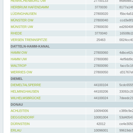
HENRICHENBURG UW
27700133
e6b68bc2
HERBRUM HAFENDAMM
3770030
8177a148
LÜDINGHAUSEN
27800020
f5bc4a51
MÜNSTER OW
27800040
ccd3e8f1
MÜNSTER UW
27800030
ed260406
RHEDE
3770040
16508b11
VERSEN TRENNSPITZE
25463
0024cc40
DATTELN-HAMM-KANAL
HAMM OW
27800060
4dbce62d
HAMM UW
27800080
4ef9dd9c
WALTROP
27800090
facc5c16
WERRIES OW
27800050
d31767ef
DIEMEL
DIEMELTALSPERRE
44100104
5cdc6555
HELMINGHAUSEN
44100206
33092c28
WILHELMSBRÜCKE
44100024
7deedc21
DONAU
ACHLEITEN
10094006
c389c9e2
DEGGENDORF
10081004
53d40547
DÜRNSTEIN
42012
ce4e3050
ERLAU
10096001
99619dc5