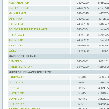
KLEINHEUBACH
24700200
355b02d2
KROTZENBURG
24700335
27eed51b
MAINFLINGEN
24700325
4627475d
OBERNAU
24700302
3c7cfb10
RAUNHEIM
24900108
db1684c1
SCHWEINFURT NEUER HAFEN
24300304
42ecae60
STEINBACH
24500100
1ed983c3
TRUNSTADT
24300202
a77aad00
WERTHEIM
24709089
0e065a22
WÜRZBURG
24300600
915d76e1
MAIN-DONAU-KANAL
BAMBERG
24300042
ff02f181
RIEDENBURG_UP
13409200
4a69e82e
MÜRITZ-ELDE-WASSERSTRASSE
BARKOW OP
596100
06d86c6b
BOBZIN OP
596120
faefa284
BUROW
5961601
a68cf527
DÖMITZ OP
596450
ec8188ee
DÖMITZ UP
596460
ad3a51da
ELDENA OP
596370
0fab94c7