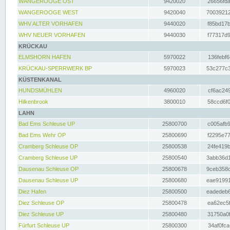
WANGEROOGE OST
9420020
26656fda
WANGEROOGE WEST
9420040
70039212
WHV ALTER VORHAFEN
9440020
f85bd17b
WHV NEUER VORHAFEN
9440030
f77317d9
KRÜCKAU
ELMSHORN HAFEN
5970022
136febf6
KRÜCKAU-SPERRWERK BP
5970023
53c277c3
KÜSTENKANAL
HUNDSMÜHLEN
4960020
cf6ac249
Hilkenbrook
3800010
58ccd6f0
LAHN
Bad Ems Schleuse UP
25800700
c005afb9
Bad Ems Wehr OP
25800690
f2295e77
Cramberg Schleuse OP
25800538
24fe419b
Cramberg Schleuse UP
25800540
3abb36d1
Dausenau Schleuse OP
25800678
9ceb358c
Dausenau Schleuse UP
25800680
eae91991
Diez Hafen
25800500
eadedeb6
Diez Schleuse OP
25800478
ea62ec5f
Diez Schleuse UP
25800480
31750a0f
Fürfurt Schleuse UP
25800300
34af0fca