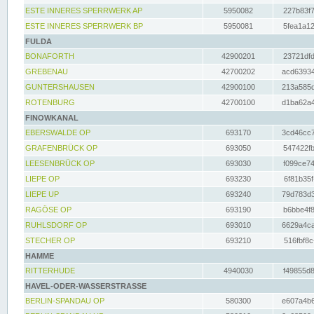
ESTE INNERES SPERRWERK AP
5950082
227b83f7
ESTE INNERES SPERRWERK BP
5950081
5fea1a12
FULDA
BONAFORTH
42900201
23721dfd
GREBENAU
42700202
acd63934
GUNTERSHAUSEN
42900100
213a585d
ROTENBURG
42700100
d1ba62a4
FINOWKANAL
EBERSWALDE OP
693170
3cd46cc7
GRAFENBRÜCK OP
693050
547422fb
LEESENBRÜCK OP
693030
f099ce74
LIEPE OP
693230
6f81b35f
LIEPE UP
693240
79d783d3
RAGÖSE OP
693190
b6bbe4f8
RUHLSDORF OP
693010
6629a4ca
STECHER OP
693210
516fbf8c
HAMME
RITTERHUDE
4940030
f49855d8
HAVEL-ODER-WASSERSTRASSE
BERLIN-SPANDAU OP
580300
e607a4b6