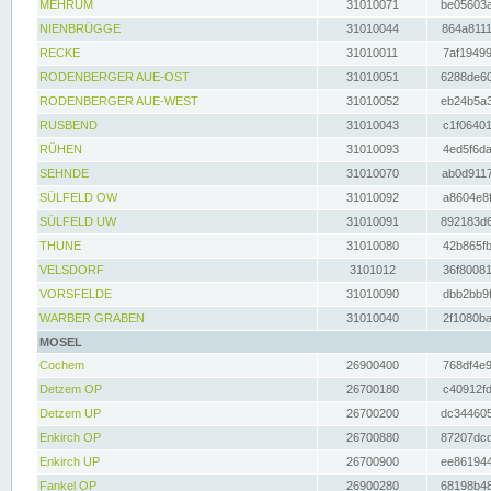
MEHRUM
31010071
be05603a
NIENBRÜGGE
31010044
864a8111
RECKE
31010011
7af19499
RODENBERGER AUE-OST
31010051
6288de60
RODENBERGER AUE-WEST
31010052
eb24b5a3
RUSBEND
31010043
c1f06401
RÜHEN
31010093
4ed5f6da
SEHNDE
31010070
ab0d9117
SÜLFELD OW
31010092
a8604e8f
SÜLFELD UW
31010091
892183d6
THUNE
31010080
42b865fb
VELSDORF
3101012
36f80081
VORSFELDE
31010090
dbb2bb9f
WARBER GRABEN
31010040
2f1080ba
MOSEL
Cochem
26900400
768df4e9
Detzem OP
26700180
c40912fd
Detzem UP
26700200
dc344605
Enkirch OP
26700880
87207dcd
Enkirch UP
26700900
ee861944
Fankel OP
26900280
68198b48