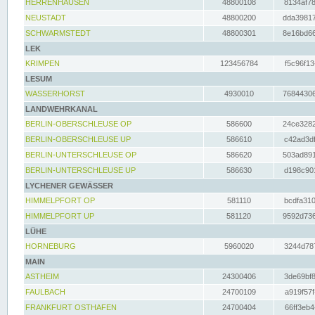
HERRENHAUSEN
48800108
8134af78
NEUSTADT
48800200
dda39817
SCHWARMSTEDT
48800301
8e16bd66
LEK
KRIMPEN
123456784
f5c96f13
LESUM
WASSERHORST
4930010
76844306
LANDWEHRKANAL
BERLIN-OBERSCHLEUSE OP
586600
24ce3282
BERLIN-OBERSCHLEUSE UP
586610
c42ad3df
BERLIN-UNTERSCHLEUSE OP
586620
503ad891
BERLIN-UNTERSCHLEUSE UP
586630
d198c901
LYCHENER GEWÄSSER
HIMMELPFORT OP
581110
bcdfa310
HIMMELPFORT UP
581120
9592d736
LÜHE
HORNEBURG
5960020
3244d787
MAIN
ASTHEIM
24300406
3de69bf8
FAULBACH
24700109
a919f57f
FRANKFURT OSTHAFEN
24700404
66ff3eb4