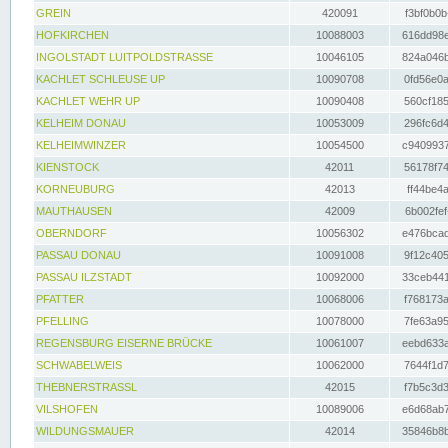
GREIN
420091
f3bf0b0b
HOFKIRCHEN
10088003
616dd98e
INGOLSTADT LUITPOLDSTRASSE
10046105
824a046b
KACHLET SCHLEUSE UP
10090708
0fd56e0a
KACHLET WEHR UP
10090408
560cf185
KELHEIM DONAU
10053009
296fc6d4
KELHEIMWINZER
10054500
c9409937
KIENSTOCK
42011
56178f74
KORNEUBURG
42013
ff44be4a
MAUTHAUSEN
42009
6b002fef
OBERNDORF
10056302
e476bcad
PASSAU DONAU
10091008
9f12c405
PASSAU ILZSTADT
10092000
33ceb441
PFATTER
10068006
f768173a
PFELLING
10078000
7fe63a95
REGENSBURG EISERNE BRÜCKE
10061007
eebd633a
SCHWABELWEIS
10062000
7644f1d7
THEBNERSTRASSL
42015
f7b5c3d3
VILSHOFEN
10089006
e6d68ab7
WILDUNGSMAUER
42014
35846b8b