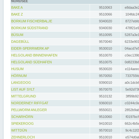
NORDSEE
BAKE A
9510063
e8daa3e2
BAKE Z
9510066
104fdc24
BORKUM FISCHERBALJE
9340020
8727ebfd
BORKUM SÜDSTRAND
9340030
478f21e9
BÜSUM
9510095
5287a3e1
DAGEBÜLL
9570040
6233e901
EIDER-SPERRWERK AP
9530010
04acd7e5
HELGOLAND BINNENHAFEN
9510070
c0ec139b
HELGOLAND SÜDHAFEN
9510075
0d8233b8
HUSUM
9530020
e114aeec
HÖRNUM
9570050
733755fd
LANGEOOG
9390010
a0c1dcb6
LIST AUF SYLT
9570070
5e92d73f
MITTELGRUND
9510132
3ff99b92
NORDERNEY RIFFGAT
9360010
c0244c0e
PELLWORM ANLEGER
9550021
2852b9ab
SCHARHÖRN
9510060
f0197bcf
SPIEKEROOG
9410010
662c4b5e
WITTDÜN
9570010
9c4c11f2
ZEHNERLOCH
9510010
e574d0af