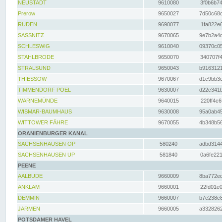
NEUSTADT
9610080
3f0b6b74
Prerow
9650027
7d50c68c
RUDEN
9690077
1fa822e6
SASSNITZ
9670065
9e7b2a4d
SCHLESWIG
9610040
09370c05
STAHLBRODE
9650070
340707f4
STRALSUND
9650043
b9163121
THIESSOW
9670067
d1c9bb3c
TIMMENDORF POEL
9630007
d22c341b
WARNEMÜNDE
9640015
220ff4c6
WISMAR-BAUMHAUS
9630008
95a0ab45
WITTOWER FÄHRE
9670055
4b348b56
ORANIENBURGER KANAL
SACHSENHAUSEN OP
580240
adbd3144
SACHSENHAUSEN UP
581840
0a6fe221
PEENE
AALBUDE
9660009
8ba772ed
ANKLAM
9660001
22fd01e0
DEMMIN
9660007
b7e238e8
JARMEN
9660005
a3328262
POTSDAMER HAVEL