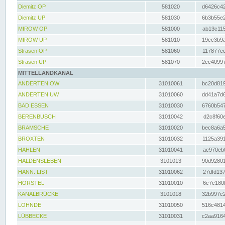
Diemitz OP
581020
d6426c42
Diemitz UP
581030
6b3b55e2
MIROW OP
581000
ab13c115
MIROW UP
581010
19cc3b9a
Strasen OP
581060
117877ec
Strasen UP
581070
2cc40997
MITTELLANDKANAL
ANDERTEN OW
31010061
bc20d819
ANDERTEN UW
31010060
dd41a7d6
BAD ESSEN
31010030
6760b547
BERENBUSCH
31010042
d2c8f60e
BRAMSCHE
31010020
bec8a6a5
BROXTEN
31010032
1125a391
HAHLEN
31010041
ac970eb0
HALDENSLEBEN
3101013
90d92801
HANN. LIST
31010062
27dfd137
HÖRSTEL
31010010
6c7c180f
KANALBRÜCKE
3101018
32b997c2
LOHNDE
31010050
516c4814
LÜBBECKE
31010031
c2aa9164