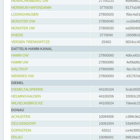
HENRICHENBURG UW
27700133
e6b68bc2
HERBRUM HAFENDAMM
3770030
8177a148
LÜDINGHAUSEN
27800020
f5bc4a51
MÜNSTER OW
27800040
ccd3e8f1
MÜNSTER UW
27800030
ed260406
RHEDE
3770040
16508b11
VERSEN TRENNSPITZE
25463
0024cc40
DATTELN-HAMM-KANAL
HAMM OW
27800060
4dbce62d
HAMM UW
27800080
4ef9dd9c
WALTROP
27800090
facc5c16
WERRIES OW
27800050
d31767ef
DIEMEL
DIEMELTALSPERRE
44100104
5cdc6555
HELMINGHAUSEN
44100206
33092c28
WILHELMSBRÜCKE
44100024
7deedc21
DONAU
ACHLEITEN
10094006
c389c9e2
DEGGENDORF
10081004
53d40547
DÜRNSTEIN
42012
ce4e3050
ERLAU
10096001
99619dc5