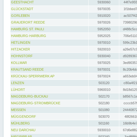
GEESTHACHT
5930060
44f7e955
GLÜCKSTADT
5970035
1f1bbed7
GORLEBEN
5910020
ac507f42
GRAUERORT REEDE
5970026
7398029b
HAMBURG ST. PAULI
5952050
d488c5cc
HAMBURG-HARBURG
5952025
706e5110
HETLINGEN
5970010
599c23b1
HITZACKER
5920010
a26e57c9
HOHNSTORF
5930040
d9289367
KOLLMAR
5970025
3ed90357
KRAUTSAND REEDE
5970031
8c20b4dc
KRÜCKAU-SPERRWERK AP
5970024
a653eb04
LENZEN
503120
c80a4f21
LÜHORT
5960010
8d18d129
MAGDEBURG-BUCKAU
502170
b8567c1e
MAGDEBURG-STROMBRÜCKE
502180
ccccb57f
MEISSEN
501080
24440872
MÜGGENDORF
503070
48f2661f
MÜHLBERG
501160
16b9b4e7
NEU DARCHAU
5930010
67d6e882
NIEGRIPP AP
502240
3adf88fd