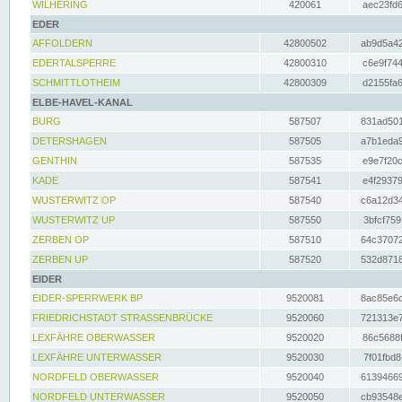
WILHERING
420061
aec23fd6
EDER
AFFOLDERN
42800502
ab9d5a42
EDERTALSPERRE
42800310
c6e9f744
SCHMITTLOTHEIM
42800309
d2155fa6
ELBE-HAVEL-KANAL
BURG
587507
831ad501
DETERSHAGEN
587505
a7b1eda9
GENTHIN
587535
e9e7f20c
KADE
587541
e4f29379
WUSTERWITZ OP
587540
c6a12d34
WUSTERWITZ UP
587550
3bfcf759
ZERBEN OP
587510
64c37072
ZERBEN UP
587520
532d8718
EIDER
EIDER-SPERRWERK BP
9520081
8ac85e6c
FRIEDRICHSTADT STRASSENBRÜCKE
9520060
721313e7
LEXFÄHRE OBERWASSER
9520020
86c5688f
LEXFÄHRE UNTERWASSER
9520030
7f01fbd8
NORDFELD OBERWASSER
9520040
61394669
NORDFELD UNTERWASSER
9520050
cb93548e