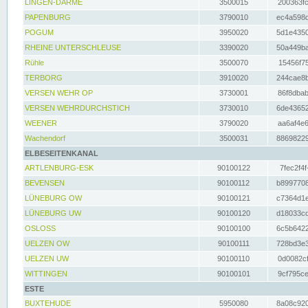
LINGEN-DARME
3500015
200363fc
PAPENBURG
3790010
ec4a598d
POGUM
3950020
5d1e4350
RHEINE UNTERSCHLEUSE
3390020
50a449ba
Rühle
3500070
15456f75
TERBORG
3910020
244cae8b
VERSEN WEHR OP
3730001
86f8dbab
VERSEN WEHRDURCHSTICH
3730010
6de43652
WEENER
3790020
aa6af4e6
Wachendorf
3500031
88698229
ELBESEITENKANAL
ARTLENBURG-ESK
90100122
7fec2f4f
BEVENSEN
90100112
b8997708
LÜNEBURG OW
90100121
c7364d1e
LÜNEBURG UW
90100120
d18033cd
OSLOSS
90100100
6c5b6422
UELZEN OW
90100111
728bd3e3
UELZEN UW
90100110
0d0082cf
WITTINGEN
90100101
9cf795ce
ESTE
BUXTEHUDE
5950080
8a08c920