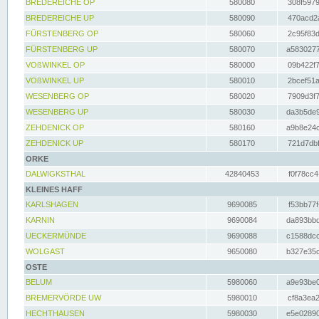
BREDEREICHE OP
580080
308f5979
BREDEREICHE UP
580090
470acd2a
FÜRSTENBERG OP
580060
2c95f83d
FÜRSTENBERG UP
580070
a5830277
VOßWINKEL OP
580000
09b422f7
VOßWINKEL UP
580010
2bcef51a
WESENBERG OP
580020
7909d3f7
WESENBERG UP
580030
da3b5de9
ZEHDENICK OP
580160
a9b8e24c
ZEHDENICK UP
580170
721d7dbf
ORKE
DALWIGKSTHAL
42840453
f0f78cc4
KLEINES HAFF
KARLSHAGEN
9690085
f53bb77f
KARNIN
9690084
da893bbd
UECKERMÜNDE
9690088
c1588dcc
WOLGAST
9650080
b327e35c
OSTE
BELUM
5980060
a9e93be0
BREMERVÖRDE UW
5980010
cf8a3ea2
HECHTHAUSEN
5980030
e5e02890