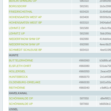
BERLIN-SPANDAU UP
580310
2c68509c
BORGSDORF
581591
1b2e2996
FRIEDRICHSTHAL
603420
314945d6
HOHENSAATEN WEST AP
603400
99309d3e
HOHENSAATEN WEST BP
603310
3404a6e5
LEHNITZ OP
581580
c8a1cf0a
LEHNITZ UP
581590
5bb1f56d
NIEDERFINOW SHW OP
692080
414dd4ee
NIEDERFINOW SHW UP
692090
4eec6b25
SCHWEDT SCHLEUSE BP
603410
4ee515f9
HUNTE
BUTTELERHÖRNE
4960060
b3d88ca6
ELSFLETH OHRT
4960080
531da758
HOLLERSIEL
4960050
2eacef2f
HUNTEBRÜCK
4960070
2e1d458b
OLDENBURG-DRIELAKE
4960030
1b51e55e
REITHÖRNE
4960040
c9df61c4
HAVELKANAL
SCHÖNWALDE OP
587050
d8ef9f21
SCHÖNWALDE UP
587060
b6650b13
IJSSEL