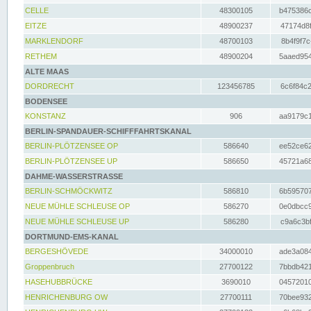
CELLE
48300105
b475386c
EITZE
48900237
47174d8f
MARKLENDORF
48700103
8b4f9f7c
RETHEM
48900204
5aaed954
ALTE MAAS
DORDRECHT
123456785
6c6f84c2
BODENSEE
KONSTANZ
906
aa9179c1
BERLIN-SPANDAUER-SCHIFFFAHRTSKANAL
BERLIN-PLÖTZENSEE OP
586640
ee52ce62
BERLIN-PLÖTZENSEE UP
586650
45721a68
DAHME-WASSERSTRASSE
BERLIN-SCHMÖCKWITZ
586810
6b595707
NEUE MÜHLE SCHLEUSE OP
586270
0e0dbcc9
NEUE MÜHLE SCHLEUSE UP
586280
c9a6c3bf
DORTMUND-EMS-KANAL
BERGESHÖVEDE
34000010
ade3a084
Groppenbruch
27700122
7bbdb421
HASEHUBBRÜCKE
3690010
04572010
HENRICHENBURG OW
27700111
70bee932