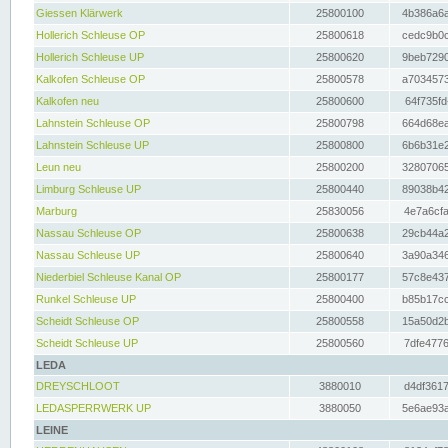
Giessen Klärwerk
25800100
4b386a6a
Hollerich Schleuse OP
25800618
cedc9b0c
Hollerich Schleuse UP
25800620
9beb7290
Kalkofen Schleuse OP
25800578
a7034573
Kalkofen neu
25800600
64f735fd
Lahnstein Schleuse OP
25800798
664d68ea
Lahnstein Schleuse UP
25800800
6b6b31e2
Leun neu
25800200
32807065
Limburg Schleuse UP
25800440
89038b42
Marburg
25830056
4e7a6cfa
Nassau Schleuse OP
25800638
29cb44a2
Nassau Schleuse UP
25800640
3a90a346
Niederbiel Schleuse Kanal OP
25800177
57c8e437
Runkel Schleuse UP
25800400
b85b17cc
Scheidt Schleuse OP
25800558
15a50d2b
Scheidt Schleuse UP
25800560
7dfe4776
LEDA
DREYSCHLOOT
3880010
d4df3617
LEDASPERRWERK UP
3880050
5e6ae93a
LEINE