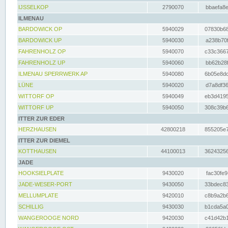
IJSSELKOP
2790070
bbaefa8e
ILMENAU
BARDOWICK OP
5940029
07830b68
BARDOWICK UP
5940030
a238b70f
FAHRENHOLZ OP
5940070
c33c3667
FAHRENHOLZ UP
5940060
bb62b28f
ILMENAU SPERRWERK AP
5940080
6b05e8dc
LÜNE
5940020
d7a8df36
WITTORF OP
5940049
eb3d4195
WITTORF UP
5940050
308c39b6
ITTER ZUR EDER
HERZHAUSEN
42800218
855205e7
ITTER ZUR DIEMEL
KOTTHAUSEN
44100013
36243256
JADE
HOOKSIELPLATE
9430020
fac30fe9
JADE-WESER-PORT
9430050
33bdec83
MELLUMPLATE
9420010
c8b9a2b6
SCHILLIG
9430030
b1cda5a0
WANGEROOGE NORD
9420030
c41d42b1