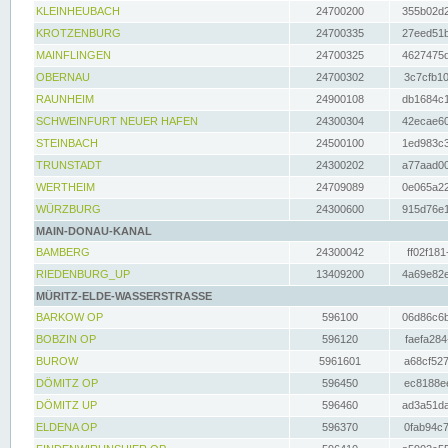
KLEINHEUBACH
24700200
355b02d2
KROTZENBURG
24700335
27eed51b
MAINFLINGEN
24700325
4627475d
OBERNAU
24700302
3c7cfb10
RAUNHEIM
24900108
db1684c1
SCHWEINFURT NEUER HAFEN
24300304
42ecae60
STEINBACH
24500100
1ed983c3
TRUNSTADT
24300202
a77aad00
WERTHEIM
24709089
0e065a22
WÜRZBURG
24300600
915d76e1
MAIN-DONAU-KANAL
BAMBERG
24300042
ff02f181
RIEDENBURG_UP
13409200
4a69e82e
MÜRITZ-ELDE-WASSERSTRASSE
BARKOW OP
596100
06d86c6b
BOBZIN OP
596120
faefa284
BUROW
5961601
a68cf527
DÖMITZ OP
596450
ec8188ee
DÖMITZ UP
596460
ad3a51da
ELDENA OP
596370
0fab94c7