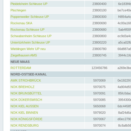
Pleidelsheim Schleuse UP
23800400
6e183f4b
Plochingen
23800100
be7ce40e
Poppenweiler Schleuse UP
23800300
f4854a4c
Rockenau SKA
23800690
4c00a166
Rockenau Schleuse UP
23800680
5ab4f00f
Schwabenheim Schleuse UP
23800800
ec9d3a4d
Untertürkheim Schleuse UP
23800220
a5ca02fb
Wieblingen Wehr UP neu
23800780
66d887a6
Ziegelhausen AMS
23800745
3944c1fd
NEUE MAAS
ROTTERDAM
123456786
a269e3be
NORD-OSTSEE-KANAL
AWK STROHBRÜCK
5970069
0e192297
NOK BREIHOLZ
5970075
4a904d59
NOK BRUNSBÜTTEL
5970091
85fc0dac
NOK DÜKERSWISCH
5970085
3954300d
NOK KIEL AUSSEN
5650068
6dc44585
NOK KIEL BINNEN
5979020
8af24d6a
NOK KÖNIGSFÖRDE
5970067
d0ec2790
NOK RENDSBURG
5970074
8c8afb56