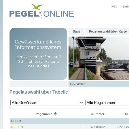
Hilfe
Link
Start
Pegelauswahl über Karte
Newsletter
Pegelauswahl über Tabelle
Pegelname
Nummer
UU
ALLER
AHLDEN
48900102
522286e2