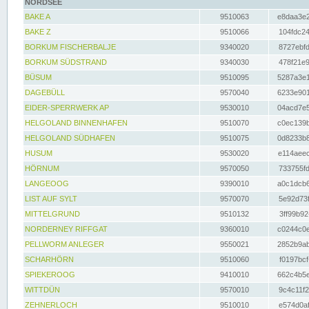
NORDSEE
BAKE A
9510063
e8daa3e2
BAKE Z
9510066
104fdc24
BORKUM FISCHERBALJE
9340020
8727ebfd
BORKUM SÜDSTRAND
9340030
478f21e9
BÜSUM
9510095
5287a3e1
DAGEBÜLL
9570040
6233e901
EIDER-SPERRWERK AP
9530010
04acd7e5
HELGOLAND BINNENHAFEN
9510070
c0ec139b
HELGOLAND SÜDHAFEN
9510075
0d8233b8
HUSUM
9530020
e114aeec
HÖRNUM
9570050
733755fd
LANGEOOG
9390010
a0c1dcb6
LIST AUF SYLT
9570070
5e92d73f
MITTELGRUND
9510132
3ff99b92
NORDERNEY RIFFGAT
9360010
c0244c0e
PELLWORM ANLEGER
9550021
2852b9ab
SCHARHÖRN
9510060
f0197bcf
SPIEKEROOG
9410010
662c4b5e
WITTDÜN
9570010
9c4c11f2
ZEHNERLOCH
9510010
e574d0af