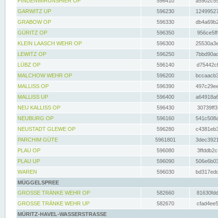
FINDENWIRUNSHIER OP
596410
a5902c55
GARWITZ UP
596230
12499527
GRABOW OP
596330
db4a69b2
GÜRITZ OP
596350
956ce5ff
KLEIN LAASCH WEHR OP
596300
25530a3e
LEWITZ OP
596250
7bbd90ad
LÜBZ OP
596140
d75442cf
MALCHOW WEHR OP
596200
bccaacb3
MALLISS OP
596390
497c29ee
MALLISS UP
596400
a64918a6
NEU KALLISS OP
596430
30739ff3
NEUBURG OP
596160
541c508a
NEUSTADT GLEWE OP
596280
c4381eb3
PARCHIM GÜTE
5961801
3dec3921
PLAU OP
596080
3ffddb2c
PLAU UP
596090
506e6b03
WAREN
596030
bd317edd
MÜGGELSPREE
GROSSE TRÄNKE WEHR OP
582660
81630fdd
GROSSE TRÄNKE WEHR UP
582670
cfad4ee5
MÜRITZ-HAVEL-WASSERSTRASSE