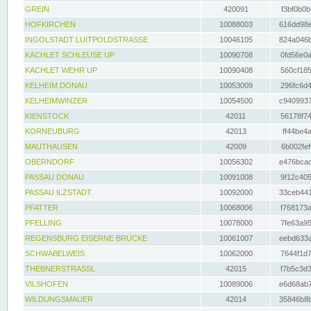
GREIN
420091
f3bf0b0b
HOFKIRCHEN
10088003
616dd98e
INGOLSTADT LUITPOLDSTRASSE
10046105
824a046b
KACHLET SCHLEUSE UP
10090708
0fd56e0a
KACHLET WEHR UP
10090408
560cf185
KELHEIM DONAU
10053009
296fc6d4
KELHEIMWINZER
10054500
c9409937
KIENSTOCK
42011
56178f74
KORNEUBURG
42013
ff44be4a
MAUTHAUSEN
42009
6b002fef
OBERNDORF
10056302
e476bcad
PASSAU DONAU
10091008
9f12c405
PASSAU ILZSTADT
10092000
33ceb441
PFATTER
10068006
f768173a
PFELLING
10078000
7fe63a95
REGENSBURG EISERNE BRÜCKE
10061007
eebd633a
SCHWABELWEIS
10062000
7644f1d7
THEBNERSTRASSL
42015
f7b5c3d3
VILSHOFEN
10089006
e6d68ab7
WILDUNGSMAUER
42014
35846b8b