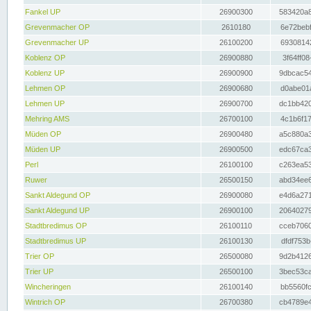
Fankel UP
26900300
583420a8
Grevenmacher OP
2610180
6e72bebf
Grevenmacher UP
26100200
69308142
Koblenz OP
26900880
3f64ff08
Koblenz UP
26900900
9dbcac54
Lehmen OP
26900680
d0abe01a
Lehmen UP
26900700
dc1bb420
Mehring AMS
26700100
4c1b6f17
Müden OP
26900480
a5c880a3
Müden UP
26900500
edc67ca3
Perl
26100100
c263ea53
Ruwer
26500150
abd34ee6
Sankt Aldegund OP
26900080
e4d6a271
Sankt Aldegund UP
26900100
20640279
Stadtbredimus OP
26100110
cceb7060
Stadtbredimus UP
26100130
dfdf753b
Trier OP
26500080
9d2b4126
Trier UP
26500100
3bec53ca
Wincheringen
26100140
bb5560fc
Wintrich OP
26700380
cb4789e4