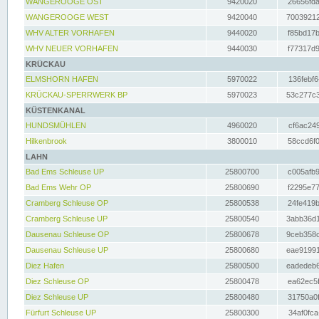
WANGEROOGE OST
9420020
26656fda
WANGEROOGE WEST
9420040
70039212
WHV ALTER VORHAFEN
9440020
f85bd17b
WHV NEUER VORHAFEN
9440030
f77317d9
KRÜCKAU
ELMSHORN HAFEN
5970022
136febf6
KRÜCKAU-SPERRWERK BP
5970023
53c277c3
KÜSTENKANAL
HUNDSMÜHLEN
4960020
cf6ac249
Hilkenbrook
3800010
58ccd6f0
LAHN
Bad Ems Schleuse UP
25800700
c005afb9
Bad Ems Wehr OP
25800690
f2295e77
Cramberg Schleuse OP
25800538
24fe419b
Cramberg Schleuse UP
25800540
3abb36d1
Dausenau Schleuse OP
25800678
9ceb358c
Dausenau Schleuse UP
25800680
eae91991
Diez Hafen
25800500
eadedeb6
Diez Schleuse OP
25800478
ea62ec5f
Diez Schleuse UP
25800480
31750a0f
Fürfurt Schleuse UP
25800300
34af0fca