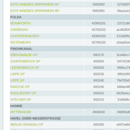
ESTE INNERES SPERRWERK AP
5950082
227b83f7
ESTE INNERES SPERRWERK BP
5950081
5fea1a12
FULDA
BONAFORTH
42900201
23721dfd
GREBENAU
42700202
acd63934
GUNTERSHAUSEN
42900100
213a585d
ROTENBURG
42700100
d1ba62a4
FINOWKANAL
EBERSWALDE OP
693170
3cd46cc7
GRAFENBRÜCK OP
693050
547422fb
LEESENBRÜCK OP
693030
f099ce74
LIEPE OP
693230
6f81b35f
LIEPE UP
693240
79d783d3
RAGÖSE OP
693190
b6bbe4f8
RUHLSDORF OP
693010
6629a4ca
STECHER OP
693210
516fbf8c
HAMME
RITTERHUDE
4940030
f49855d8
HAVEL-ODER-WASSERSTRASSE
BERLIN-SPANDAU OP
580300
e607a4b6