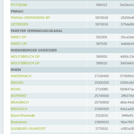
POTSDAM
580412
5e10e1e7
PINNAU
PINNAU-SPERRWERK BP
5970018
26259e8f
UETERSEN
5970016
575da86f
PAREYER VERBINDUNGSKANAL
PAREY EP
502300
25ca1bef
PAREY UP
587530
bafddcbf
RHEINSBERGER GEWÄSSER
WOLFSBRUCH OP
589000
4d00c13e
WOLFSBRUCH UP
589010
3d43a8d7
RHEIN
ANDERNACH
27100400
5735892a
BINGEN
25300200
0309cd61
BONN
2710080
593647aa
BOPPARD
25700500
2ff6379d
BRAUBACH
25700600
d6dc44d1
BREISACH
23300320
9da1ad2b
Basel-Rheinhalle
2310010
94f6eff1
Bodenheim
23900620
f6be7857
DUISBURG-RUHRORT
2770010
c0f51e35