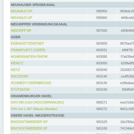
NEUHAUSER SPEISEKANAL
NEUHAUS OP
585850
963bdc26
NEUHAUS UP
585860
bf48cefd
NIEGRIPPER VERBINDUNGSKANAL
NIEGRIPP BP
587500
e506460f
ODER
EISENHÜTTENSTADT
603000
8675aa70
FRANKFURT1 (ODER)
603031
bffdf7f2
HOHENSAATEN-FINOW
603080
f7a639a4
KIENITZ
603050
6298a8f9
KIETZ
603040
16258271
RATZDORF
603140
ca3f535b
SCHWEDT-ODERBRÜCKE
603130
e28babaa
STÜTZKOW
603100
30bff0df
ORANIENBURGER HAVEL
OHV KM 3.014 (HOCHSPANNUNG)
580271
eea7e3dc
OHv km 1.467 (Blaues Wunder)
580272
8b51c505
OBERE HAVEL-WASSERSTRASSE
BISCHOFSWERDER OP
581520
16a780aa
BISCHOFSWERDER UP
581530
74134dc6