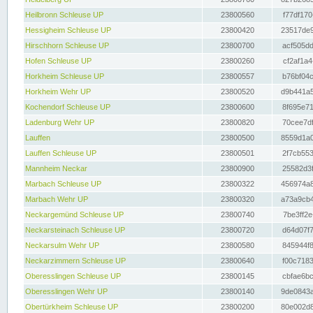
Heilbronn Schleuse UP
23800560
f77df170
Hessigheim Schleuse UP
23800420
23517de9
Hirschhorn Schleuse UP
23800700
acf505dd
Hofen Schleuse UP
23800260
cf2af1a4
Horkheim Schleuse UP
23800557
b76bf04c
Horkheim Wehr UP
23800520
d9b441a5
Kochendorf Schleuse UP
23800600
8f695e71
Ladenburg Wehr UP
23800820
70cee7df
Lauffen
23800500
8559d1a0
Lauffen Schleuse UP
23800501
2f7cb553
Mannheim Neckar
23800900
25582d3f
Marbach Schleuse UP
23800322
456974a8
Marbach Wehr UP
23800320
a73a9cb4
Neckargemünd Schleuse UP
23800740
7be3ff2e
Neckarsteinach Schleuse UP
23800720
d64d07f7
Neckarsulm Wehr UP
23800580
845944f8
Neckarzimmern Schleuse UP
23800640
f00c7183
Oberesslingen Schleuse UP
23800145
cbfae6bc
Oberesslingen Wehr UP
23800140
9de0843a
Obertürkheim Schleuse UP
23800200
80e002d8