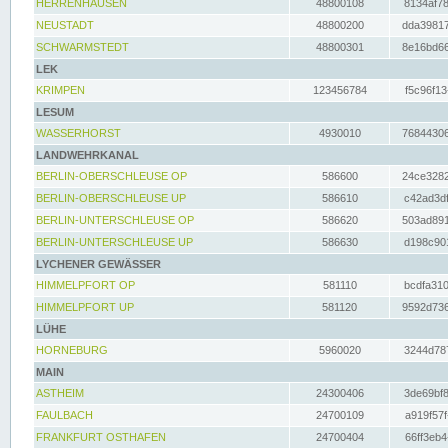
HERRENHAUSEN
48800108
8134af78
NEUSTADT
48800200
dda39817
SCHWARMSTEDT
48800301
8e16bd66
LEK
KRIMPEN
123456784
f5c96f13
LESUM
WASSERHORST
4930010
76844306
LANDWEHRKANAL
BERLIN-OBERSCHLEUSE OP
586600
24ce3282
BERLIN-OBERSCHLEUSE UP
586610
c42ad3df
BERLIN-UNTERSCHLEUSE OP
586620
503ad891
BERLIN-UNTERSCHLEUSE UP
586630
d198c901
LYCHENER GEWÄSSER
HIMMELPFORT OP
581110
bcdfa310
HIMMELPFORT UP
581120
9592d736
LÜHE
HORNEBURG
5960020
3244d787
MAIN
ASTHEIM
24300406
3de69bf8
FAULBACH
24700109
a919f57f
FRANKFURT OSTHAFEN
24700404
66ff3eb4