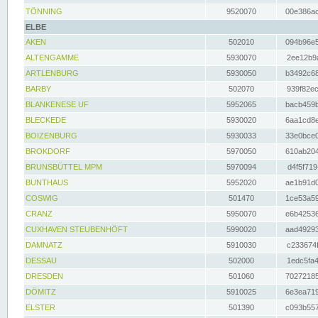
TÖNNING
9520070
00e386ac
ELBE
AKEN
502010
094b96e5
ALTENGAMME
5930070
2ee12b9a
ARTLENBURG
5930050
b3492c68
BARBY
502070
939f82ec
BLANKENESE UF
5952065
bacb459b
BLECKEDE
5930020
6aa1cd8e
BOIZENBURG
5930033
33e0bce0
BROKDORF
5970050
610ab204
BRUNSBÜTTEL MPM
5970094
d4f5f719
BUNTHAUS
5952020
ae1b91d0
COSWIG
501470
1ce53a59
CRANZ
5950070
e6b42536
CUXHAVEN STEUBENHÖFT
5990020
aad49293
DAMNATZ
5910030
c233674f
DESSAU
502000
1edc5fa4
DRESDEN
501060
70272185
DÖMITZ
5910025
6e3ea719
ELSTER
501390
c093b557