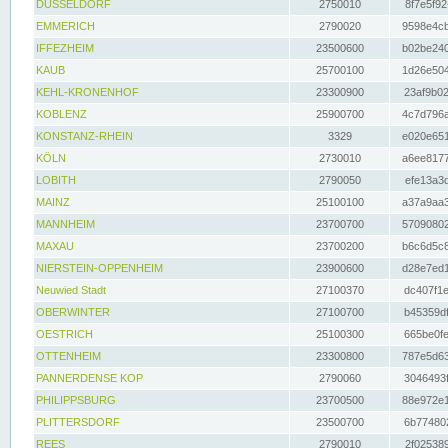
DÜSSELDORF
2750010
8f7e5f92
EMMERICH
2790020
9598e4cb
IFFEZHEIM
23500600
b02be240
KAUB
25700100
1d26e504
KEHL-KRONENHOF
23300900
23af9b02
KOBLENZ
25900700
4c7d796a
KONSTANZ-RHEIN
3329
e020e651
KÖLN
2730010
a6ee8177
LOBITH
2790050
efe13a3d
MAINZ
25100100
a37a9aa3
MANNHEIM
23700700
57090802
MAXAU
23700200
b6c6d5c8
NIERSTEIN-OPPENHEIM
23900600
d28e7ed1
Neuwied Stadt
27100370
dc407f1e
OBERWINTER
27100700
b45359df
OESTRICH
25100300
665be0fe
OTTENHEIM
23300800
787e5d63
PANNERDENSE KOP
2790060
3046493f
PHILIPPSBURG
23700500
88e972e1
PLITTERSDORF
23500700
6b774802
REES
2790010
2f025389