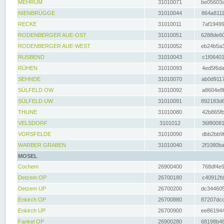
MEHRUM
31010071
be05603a
NIENBRÜGGE
31010044
864a8111
RECKE
31010011
7af19499
RODENBERGER AUE-OST
31010051
6288de60
RODENBERGER AUE-WEST
31010052
eb24b5a3
RUSBEND
31010043
c1f06401
RÜHEN
31010093
4ed5f6da
SEHNDE
31010070
ab0d9117
SÜLFELD OW
31010092
a8604e8f
SÜLFELD UW
31010091
892183d6
THUNE
31010080
42b865fb
VELSDORF
3101012
36f80081
VORSFELDE
31010090
dbb2bb9f
WARBER GRABEN
31010040
2f1080ba
MOSEL
Cochem
26900400
768df4e9
Detzem OP
26700180
c40912fd
Detzem UP
26700200
dc344605
Enkirch OP
26700880
87207dcd
Enkirch UP
26700900
ee861944
Fankel OP
26900280
68198b48