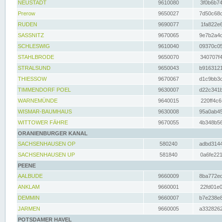
NEUSTADT
9610080
3f0b6b74
Prerow
9650027
7d50c68c
RUDEN
9690077
1fa822e6
SASSNITZ
9670065
9e7b2a4d
SCHLESWIG
9610040
09370c05
STAHLBRODE
9650070
340707f4
STRALSUND
9650043
b9163121
THIESSOW
9670067
d1c9bb3c
TIMMENDORF POEL
9630007
d22c341b
WARNEMÜNDE
9640015
220ff4c6
WISMAR-BAUMHAUS
9630008
95a0ab45
WITTOWER FÄHRE
9670055
4b348b56
ORANIENBURGER KANAL
SACHSENHAUSEN OP
580240
adbd3144
SACHSENHAUSEN UP
581840
0a6fe221
PEENE
AALBUDE
9660009
8ba772ed
ANKLAM
9660001
22fd01e0
DEMMIN
9660007
b7e238e8
JARMEN
9660005
a3328262
POTSDAMER HAVEL