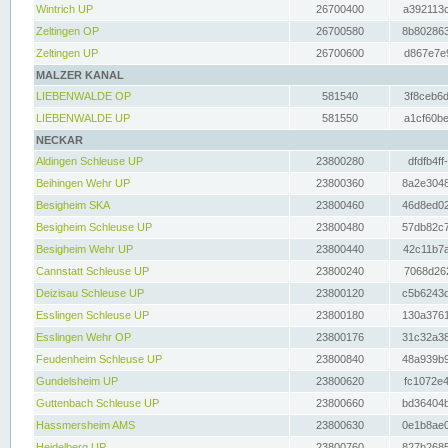
Wintrich UP
26700400
a392113c
Zeltingen OP
26700580
8b802863
Zeltingen UP
26700600
d867e7e9
MALZER KANAL
LIEBENWALDE OP
581540
3f8ceb6d
LIEBENWALDE UP
581550
a1cf60be
NECKAR
Aldingen Schleuse UP
23800280
dfdfb4ff
Beihingen Wehr UP
23800360
8a2e3048
Besigheim SKA
23800460
46d8ed02
Besigheim Schleuse UP
23800480
57db82c7
Besigheim Wehr UP
23800440
42c11b7a
Cannstatt Schleuse UP
23800240
7068d262
Deizisau Schleuse UP
23800120
c5b6243d
Esslingen Schleuse UP
23800180
130a3761
Esslingen Wehr OP
23800176
31c32a38
Feudenheim Schleuse UP
23800840
48a939b9
Gundelsheim UP
23800620
fc1072e4
Guttenbach Schleuse UP
23800660
bd36404b
Hassmersheim AMS
23800630
0e1b8ae0
Heidelberg UP
23800760
827b2685