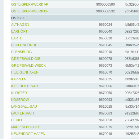
OSTE-SPERRWERK AP
9000000590
8c3295dc
OSTE-SPERRWERK BP
9000000532
7cb4566b
OSTSEE
ALTHAGEN
9650024
b8d05bf9
BARHÖFT
9650040
09227288
BARTH
9650030
00c33ed9
ECKERNFÖRDE
9610045
1faa9b2c
FLENSBURG
9610010
9e19c411
GREIFSWALD OIE
9690078
087b6386
GREIFSWALD-WIECK
9650073
6b53ef42
HEILIGENHAFEN
9610070
06219dd9
KAPPELN
9610035
b09f2243
KIEL-HOLTENAU
9610066
3ad4013f
KLOSTER
9670050
905e7328
KOSEROW
9690093
c0f33a36
LANGBALLIGAU
9610015
5a33bf14
LAUTERBACH
9670063
91922b9b
LT KIEL
9610050
736437d7
MARIENLEUCHTE
9610075
8effc15d
NEUENDORF HAFEN
9670046
492f85b8