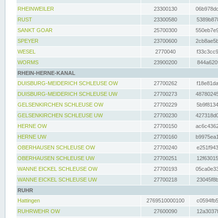
RHEINWEILER
23300130
06b978dd
RUST
23300580
5389b878
SANKT GOAR
25700300
550eb7e9
SPEYER
23700600
2cb8ae5b
WESEL
2770040
f33c3cc9
WORMS
23900200
844a620f
RHEIN-HERNE-KANAL
DUISBURG-MEIDERICH SCHLEUSE OW
27700262
f18e81da
DUISBURG-MEIDERICH SCHLEUSE UW
27700273
48780245
GELSENKIRCHEN SCHLEUSE OW
27700229
5b9f8134
GELSENKIRCHEN SCHLEUSE UW
27700230
427318d0
HERNE OW
27700150
ac6c4362
HERNE UW
27700160
b9975ea1
OBERHAUSEN SCHLEUSE OW
27700240
e251f943
OBERHAUSEN SCHLEUSE UW
27700251
12f63015
WANNE EICKEL SCHLEUSE OW
27700193
05ca0e33
WANNE EICKEL SCHLEUSE UW
27700218
23045f8b
RUHR
Hattingen
2769510000100
c0594fb5
RUHRWEHR OW
27600090
12a3037f