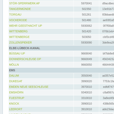
STÖR-SPERRWERK AP
5970041
d9acdbec
TANGERMÜNDE
502350
13e91b77
TORGAU
501261
83bbaedb
VOCKERODE
501480
ae93f2a5
WEHR GEESTHACHT UP
5930062
0f7f58a8
WITTENBERG
501420
070b1eb4
WITTENBERGE
503050
cbf3cd49
ZOLLENSPIEKER
5930090
3de8ea26
ELBE-LÜBECK-KANAL
BÜSSAU UP
9669040
bf7bb8e8
DONNERSCHLEUSE OP
9660049
45634232
MÖLLN
9660050
46644438
EMS
DALUM
3550040
ad357e52
DUKEGAT
3990020
7753c1fa
EMDEN NEUE SEESCHLEUSE
3970010
edfdf747
EMSHÖRN
9340010
c8af067c
FUESTRUP
3310010
3a8ed45f
KNOCK
3990010
438b565e
LEERORT
3910010
abb23dad