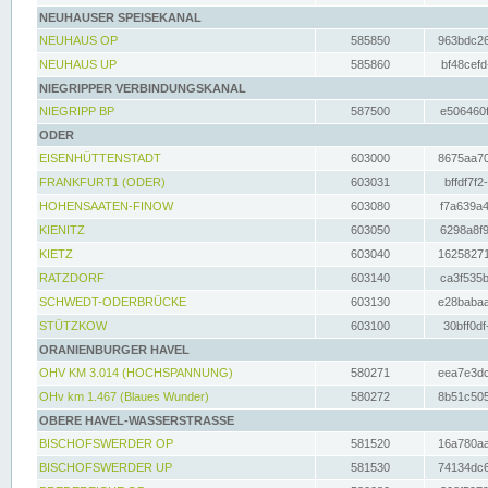
NEUHAUSER SPEISEKANAL
NEUHAUS OP
585850
963bdc26
NEUHAUS UP
585860
bf48cefd
NIEGRIPPER VERBINDUNGSKANAL
NIEGRIPP BP
587500
e506460f
ODER
EISENHÜTTENSTADT
603000
8675aa70
FRANKFURT1 (ODER)
603031
bffdf7f2
HOHENSAATEN-FINOW
603080
f7a639a4
KIENITZ
603050
6298a8f9
KIETZ
603040
16258271
RATZDORF
603140
ca3f535b
SCHWEDT-ODERBRÜCKE
603130
e28babaa
STÜTZKOW
603100
30bff0df
ORANIENBURGER HAVEL
OHV KM 3.014 (HOCHSPANNUNG)
580271
eea7e3dc
OHv km 1.467 (Blaues Wunder)
580272
8b51c505
OBERE HAVEL-WASSERSTRASSE
BISCHOFSWERDER OP
581520
16a780aa
BISCHOFSWERDER UP
581530
74134dc6