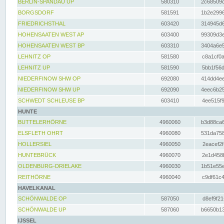
BERLIN-SPANDAU UP
580310
2c68509c
BORGSDORF
581591
1b2e2996
FRIEDRICHSTHAL
603420
314945d6
HOHENSAATEN WEST AP
603400
99309d3e
HOHENSAATEN WEST BP
603310
3404a6e5
LEHNITZ OP
581580
c8a1cf0a
LEHNITZ UP
581590
5bb1f56d
NIEDERFINOW SHW OP
692080
414dd4ee
NIEDERFINOW SHW UP
692090
4eec6b25
SCHWEDT SCHLEUSE BP
603410
4ee515f9
HUNTE
BUTTELERHÖRNE
4960060
b3d88ca6
ELSFLETH OHRT
4960080
531da758
HOLLERSIEL
4960050
2eacef2f
HUNTEBRÜCK
4960070
2e1d458b
OLDENBURG-DRIELAKE
4960030
1b51e55e
REITHÖRNE
4960040
c9df61c4
HAVELKANAL
SCHÖNWALDE OP
587050
d8ef9f21
SCHÖNWALDE UP
587060
b6650b13
IJSSEL