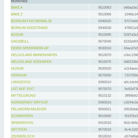
NORDSEE
BAKE A
9510063
e8daa3e2
BAKE Z
9510066
104fdc24
BORKUM FISCHERBALJE
9340020
8727ebfd
BORKUM SÜDSTRAND
9340030
478f21e9
BÜSUM
9510095
5287a3e1
DAGEBÜLL
9570040
6233e901
EIDER-SPERRWERK AP
9530010
04acd7e5
HELGOLAND BINNENHAFEN
9510070
c0ec139b
HELGOLAND SÜDHAFEN
9510075
0d8233b8
HUSUM
9530020
e114aeec
HÖRNUM
9570050
733755fd
LANGEOOG
9390010
a0c1dcb6
LIST AUF SYLT
9570070
5e92d73f
MITTELGRUND
9510132
3ff99b92
NORDERNEY RIFFGAT
9360010
c0244c0e
PELLWORM ANLEGER
9550021
2852b9ab
SCHARHÖRN
9510060
f0197bcf
SPIEKEROOG
9410010
662c4b5e
WITTDÜN
9570010
9c4c11f2
ZEHNERLOCH
9510010
e574d0af