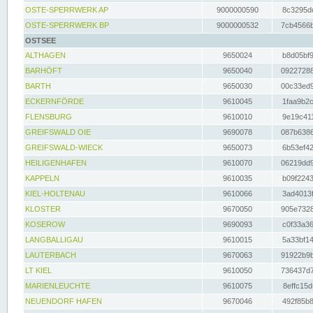
OSTE-SPERRWERK AP
9000000590
8c3295dc
OSTE-SPERRWERK BP
9000000532
7cb4566b
OSTSEE
ALTHAGEN
9650024
b8d05bf9
BARHÖFT
9650040
09227288
BARTH
9650030
00c33ed9
ECKERNFÖRDE
9610045
1faa9b2c
FLENSBURG
9610010
9e19c411
GREIFSWALD OIE
9690078
087b6386
GREIFSWALD-WIECK
9650073
6b53ef42
HEILIGENHAFEN
9610070
06219dd9
KAPPELN
9610035
b09f2243
KIEL-HOLTENAU
9610066
3ad4013f
KLOSTER
9670050
905e7328
KOSEROW
9690093
c0f33a36
LANGBALLIGAU
9610015
5a33bf14
LAUTERBACH
9670063
91922b9b
LT KIEL
9610050
736437d7
MARIENLEUCHTE
9610075
8effc15d
NEUENDORF HAFEN
9670046
492f85b8