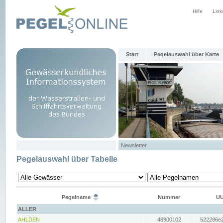
Hilfe
Link
Start
Pegelauswahl über Karte
Newsletter
Pegelauswahl über Tabelle
Pegelname
Nummer
UU
ALLER
AHLDEN
48900102
522286e2