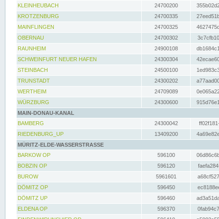
KLEINHEUBACH
24700200
355b02d2
KROTZENBURG
24700335
27eed51b
MAINFLINGEN
24700325
4627475d
OBERNAU
24700302
3c7cfb10
RAUNHEIM
24900108
db1684c1
SCHWEINFURT NEUER HAFEN
24300304
42ecae60
STEINBACH
24500100
1ed983c3
TRUNSTADT
24300202
a77aad00
WERTHEIM
24709089
0e065a22
WÜRZBURG
24300600
915d76e1
MAIN-DONAU-KANAL
BAMBERG
24300042
ff02f181
RIEDENBURG_UP
13409200
4a69e82e
MÜRITZ-ELDE-WASSERSTRASSE
BARKOW OP
596100
06d86c6b
BOBZIN OP
596120
faefa284
BUROW
5961601
a68cf527
DÖMITZ OP
596450
ec8188ee
DÖMITZ UP
596460
ad3a51da
ELDENA OP
596370
0fab94c7