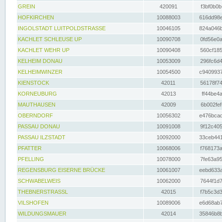
GREIN
420091
f3bf0b0b
HOFKIRCHEN
10088003
616dd98e
INGOLSTADT LUITPOLDSTRASSE
10046105
824a046b
KACHLET SCHLEUSE UP
10090708
0fd56e0a
KACHLET WEHR UP
10090408
560cf185
KELHEIM DONAU
10053009
296fc6d4
KELHEIMWINZER
10054500
c9409937
KIENSTOCK
42011
56178f74
KORNEUBURG
42013
ff44be4a
MAUTHAUSEN
42009
6b002fef
OBERNDORF
10056302
e476bcad
PASSAU DONAU
10091008
9f12c405
PASSAU ILZSTADT
10092000
33ceb441
PFATTER
10068006
f768173a
PFELLING
10078000
7fe63a95
REGENSBURG EISERNE BRÜCKE
10061007
eebd633a
SCHWABELWEIS
10062000
7644f1d7
THEBNERSTRASSL
42015
f7b5c3d3
VILSHOFEN
10089006
e6d68ab7
WILDUNGSMAUER
42014
35846b8b