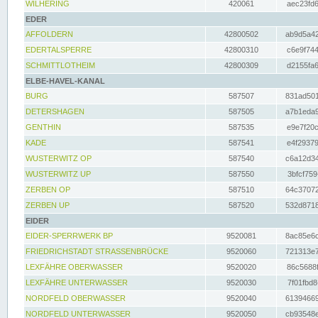
WILHERING
420061
aec23fd6
EDER
AFFOLDERN
42800502
ab9d5a42
EDERTALSPERRE
42800310
c6e9f744
SCHMITTLOTHEIM
42800309
d2155fa6
ELBE-HAVEL-KANAL
BURG
587507
831ad501
DETERSHAGEN
587505
a7b1eda9
GENTHIN
587535
e9e7f20c
KADE
587541
e4f29379
WUSTERWITZ OP
587540
c6a12d34
WUSTERWITZ UP
587550
3bfcf759
ZERBEN OP
587510
64c37072
ZERBEN UP
587520
532d8718
EIDER
EIDER-SPERRWERK BP
9520081
8ac85e6c
FRIEDRICHSTADT STRASSENBRÜCKE
9520060
721313e7
LEXFÄHRE OBERWASSER
9520020
86c5688f
LEXFÄHRE UNTERWASSER
9520030
7f01fbd8
NORDFELD OBERWASSER
9520040
61394669
NORDFELD UNTERWASSER
9520050
cb93548e