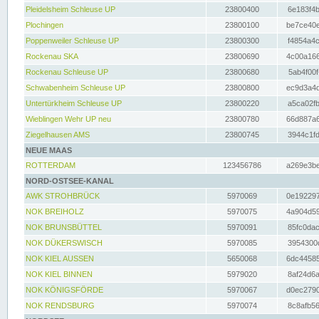
Pleidelsheim Schleuse UP
23800400
6e183f4b
Plochingen
23800100
be7ce40e
Poppenweiler Schleuse UP
23800300
f4854a4c
Rockenau SKA
23800690
4c00a166
Rockenau Schleuse UP
23800680
5ab4f00f
Schwabenheim Schleuse UP
23800800
ec9d3a4d
Untertürkheim Schleuse UP
23800220
a5ca02fb
Wieblingen Wehr UP neu
23800780
66d887a6
Ziegelhausen AMS
23800745
3944c1fd
NEUE MAAS
ROTTERDAM
123456786
a269e3be
NORD-OSTSEE-KANAL
AWK STROHBRÜCK
5970069
0e192297
NOK BREIHOLZ
5970075
4a904d59
NOK BRUNSBÜTTEL
5970091
85fc0dac
NOK DÜKERSWISCH
5970085
3954300d
NOK KIEL AUSSEN
5650068
6dc44585
NOK KIEL BINNEN
5979020
8af24d6a
NOK KÖNIGSFÖRDE
5970067
d0ec2790
NOK RENDSBURG
5970074
8c8afb56