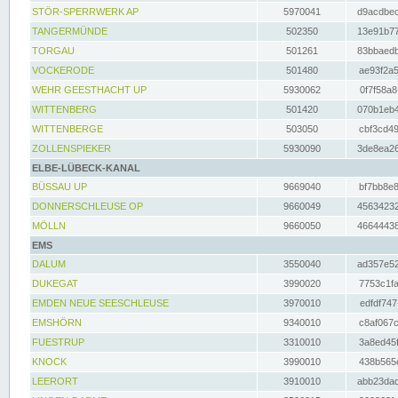
STÖR-SPERRWERK AP
5970041
d9acdbec
TANGERMÜNDE
502350
13e91b77
TORGAU
501261
83bbaedb
VOCKERODE
501480
ae93f2a5
WEHR GEESTHACHT UP
5930062
0f7f58a8
WITTENBERG
501420
070b1eb4
WITTENBERGE
503050
cbf3cd49
ZOLLENSPIEKER
5930090
3de8ea26
ELBE-LÜBECK-KANAL
BÜSSAU UP
9669040
bf7bb8e8
DONNERSCHLEUSE OP
9660049
45634232
MÖLLN
9660050
46644438
EMS
DALUM
3550040
ad357e52
DUKEGAT
3990020
7753c1fa
EMDEN NEUE SEESCHLEUSE
3970010
edfdf747
EMSHÖRN
9340010
c8af067c
FUESTRUP
3310010
3a8ed45f
KNOCK
3990010
438b565e
LEERORT
3910010
abb23dad