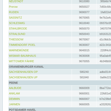
NEUSTADT
9610080
3f0b6b74
Prerow
9650027
7d50c68c
RUDEN
9690077
1fa822e6
SASSNITZ
9670065
9e7b2a4d
SCHLESWIG
9610040
09370c05
STAHLBRODE
9650070
340707f4
STRALSUND
9650043
b9163121
THIESSOW
9670067
d1c9bb3c
TIMMENDORF POEL
9630007
d22c341b
WARNEMÜNDE
9640015
220ff4c6
WISMAR-BAUMHAUS
9630008
95a0ab45
WITTOWER FÄHRE
9670055
4b348b56
ORANIENBURGER KANAL
SACHSENHAUSEN OP
580240
adbd3144
SACHSENHAUSEN UP
581840
0a6fe221
PEENE
AALBUDE
9660009
8ba772ed
ANKLAM
9660001
22fd01e0
DEMMIN
9660007
b7e238e8
JARMEN
9660005
a3328262
POTSDAMER HAVEL