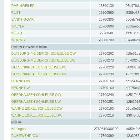
RHEINWEILER
23300130
06b978dd
RUST
23300580
5389b878
SANKT GOAR
25700300
550eb7e9
SPEYER
23700600
2cb8ae5b
WESEL
2770040
f33c3cc9
WORMS
23900200
844a620f
RHEIN-HERNE-KANAL
DUISBURG-MEIDERICH SCHLEUSE OW
27700262
f18e81da
DUISBURG-MEIDERICH SCHLEUSE UW
27700273
48780245
GELSENKIRCHEN SCHLEUSE OW
27700229
5b9f8134
GELSENKIRCHEN SCHLEUSE UW
27700230
427318d0
HERNE OW
27700150
ac6c4362
HERNE UW
27700160
b9975ea1
OBERHAUSEN SCHLEUSE OW
27700240
e251f943
OBERHAUSEN SCHLEUSE UW
27700251
12f63015
WANNE EICKEL SCHLEUSE OW
27700193
05ca0e33
WANNE EICKEL SCHLEUSE UW
27700218
23045f8b
RUHR
Hattingen
2769510000100
c0594fb5
RUHRWEHR OW
27600090
12a3037f