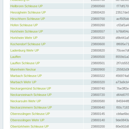
Heilbronn Schleuse UP
23800560
f77df170
Hessigheim Schleuse UP
23800420
23517de9
Hirschhorn Schleuse UP
23800700
acf505dd
Hofen Schleuse UP
23800260
cf2af1a4
Horkheim Schleuse UP
23800557
b76bf04c
Horkheim Wehr UP
23800520
d9b441a5
Kochendorf Schleuse UP
23800600
8f695e71
Ladenburg Wehr UP
23800820
70cee7df
Lauffen
23800500
8559d1a0
Lauffen Schleuse UP
23800501
2f7cb553
Mannheim Neckar
23800900
25582d3f
Marbach Schleuse UP
23800322
456974a8
Marbach Wehr UP
23800320
a73a9cb4
Neckargemünd Schleuse UP
23800740
7be3ff2e
Neckarsteinach Schleuse UP
23800720
d64d07f7
Neckarsulm Wehr UP
23800580
845944f8
Neckarzimmern Schleuse UP
23800640
f00c7183
Oberesslingen Schleuse UP
23800145
cbfae6bc
Oberesslingen Wehr UP
23800140
9de0843a
Obertürkheim Schleuse UP
23800200
80e002d8