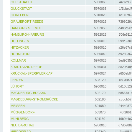
GEESTHACHT
5930060
44f7e955
GLÜCKSTADT
5970035
1f1bbed7
GORLEBEN
5910020
ac507f42
GRAUERORT REEDE
5970026
7398029b
HAMBURG ST. PAULI
5952050
d488c5cc
HAMBURG-HARBURG
5952025
706e5110
HETLINGEN
5970010
599c23b1
HITZACKER
5920010
a26e57c9
HOHNSTORF
5930040
d9289367
KOLLMAR
5970025
3ed90357
KRAUTSAND REEDE
5970031
8c20b4dc
KRÜCKAU-SPERRWERK AP
5970024
a653eb04
LENZEN
503120
c80a4f21
LÜHORT
5960010
8d18d129
MAGDEBURG-BUCKAU
502170
b8567c1e
MAGDEBURG-STROMBRÜCKE
502180
ccccb57f
MEISSEN
501080
24440872
MÜGGENDORF
503070
48f2661f
MÜHLBERG
501160
16b9b4e7
NEU DARCHAU
5930010
67d6e882
NIEGRIPP AP
502240
3adf88fd