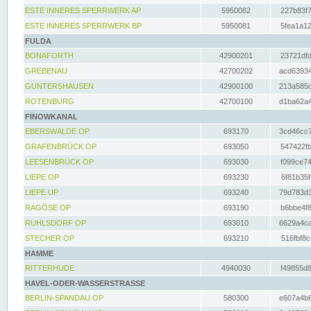
ESTE INNERES SPERRWERK AP
5950082
227b83f7
ESTE INNERES SPERRWERK BP
5950081
5fea1a12
FULDA
BONAFORTH
42900201
23721dfd
GREBENAU
42700202
acd63934
GUNTERSHAUSEN
42900100
213a585d
ROTENBURG
42700100
d1ba62a4
FINOWKANAL
EBERSWALDE OP
693170
3cd46cc7
GRAFENBRÜCK OP
693050
547422fb
LEESENBRÜCK OP
693030
f099ce74
LIEPE OP
693230
6f81b35f
LIEPE UP
693240
79d783d3
RAGÖSE OP
693190
b6bbe4f8
RUHLSDORF OP
693010
6629a4ca
STECHER OP
693210
516fbf8c
HAMME
RITTERHUDE
4940030
f49855d8
HAVEL-ODER-WASSERSTRASSE
BERLIN-SPANDAU OP
580300
e607a4b6