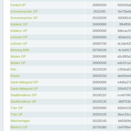
Fankel UP
26900300
583420a8
Grevenmacher OP
2610180
6e72bebf
Grevenmacher UP
26100200
69308142
Koblenz OP
26900880
3f64ff08
Koblenz UP
26900900
9dbcac54
Lehmen OP
26900680
d0abe01a
Lehmen UP
26900700
dc1bb420
Mehring AMS
26700100
4c1b6f17
Müden OP
26900480
a5c880a3
Müden UP
26900500
edc67ca3
Perl
26100100
c263ea53
Ruwer
26500150
abd34ee6
Sankt Aldegund OP
26900080
e4d6a271
Sankt Aldegund UP
26900100
20640279
Stadtbredimus OP
26100110
cceb7060
Stadtbredimus UP
26100130
dfdf753b
Trier OP
26500080
9d2b4126
Trier UP
26500100
3bec53ca
Wincheringen
26100140
bb5560fc
Wintrich OP
26700380
cb4789e4