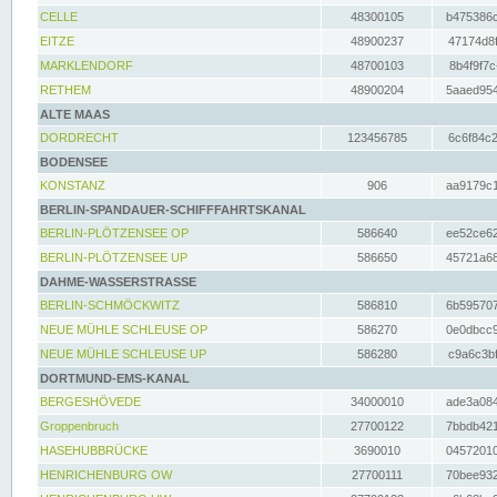
CELLE
48300105
b475386c
EITZE
48900237
47174d8f
MARKLENDORF
48700103
8b4f9f7c
RETHEM
48900204
5aaed954
ALTE MAAS
DORDRECHT
123456785
6c6f84c2
BODENSEE
KONSTANZ
906
aa9179c1
BERLIN-SPANDAUER-SCHIFFFAHRTSKANAL
BERLIN-PLÖTZENSEE OP
586640
ee52ce62
BERLIN-PLÖTZENSEE UP
586650
45721a68
DAHME-WASSERSTRASSE
BERLIN-SCHMÖCKWITZ
586810
6b595707
NEUE MÜHLE SCHLEUSE OP
586270
0e0dbcc9
NEUE MÜHLE SCHLEUSE UP
586280
c9a6c3bf
DORTMUND-EMS-KANAL
BERGESHÖVEDE
34000010
ade3a084
Groppenbruch
27700122
7bbdb421
HASEHUBBRÜCKE
3690010
04572010
HENRICHENBURG OW
27700111
70bee932