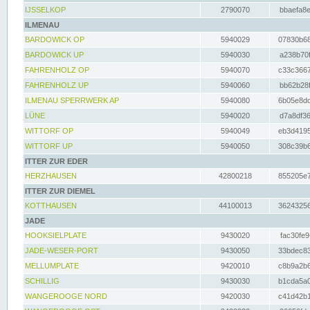
IJSSELKOP
2790070
bbaefa8e
ILMENAU
BARDOWICK OP
5940029
07830b68
BARDOWICK UP
5940030
a238b70f
FAHRENHOLZ OP
5940070
c33c3667
FAHRENHOLZ UP
5940060
bb62b28f
ILMENAU SPERRWERK AP
5940080
6b05e8dc
LÜNE
5940020
d7a8df36
WITTORF OP
5940049
eb3d4195
WITTORF UP
5940050
308c39b6
ITTER ZUR EDER
HERZHAUSEN
42800218
855205e7
ITTER ZUR DIEMEL
KOTTHAUSEN
44100013
36243256
JADE
HOOKSIELPLATE
9430020
fac30fe9
JADE-WESER-PORT
9430050
33bdec83
MELLUMPLATE
9420010
c8b9a2b6
SCHILLIG
9430030
b1cda5a0
WANGEROOGE NORD
9420030
c41d42b1