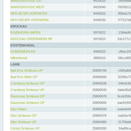
WANGEROOGE OST
9420020
26656fda
WANGEROOGE WEST
9420040
70039212
WHV ALTER VORHAFEN
9440020
f85bd17b
WHV NEUER VORHAFEN
9440030
f77317d9
KRÜCKAU
ELMSHORN HAFEN
5970022
136febf6
KRÜCKAU-SPERRWERK BP
5970023
53c277c3
KÜSTENKANAL
HUNDSMÜHLEN
4960020
cf6ac249
Hilkenbrook
3800010
58ccd6f0
LAHN
Bad Ems Schleuse UP
25800700
c005afb9
Bad Ems Wehr OP
25800690
f2295e77
Cramberg Schleuse OP
25800538
24fe419b
Cramberg Schleuse UP
25800540
3abb36d1
Dausenau Schleuse OP
25800678
9ceb358c
Dausenau Schleuse UP
25800680
eae91991
Diez Hafen
25800500
eadedeb6
Diez Schleuse OP
25800478
ea62ec5f
Diez Schleuse UP
25800480
31750a0f
Fürfurt Schleuse UP
25800300
34af0fca