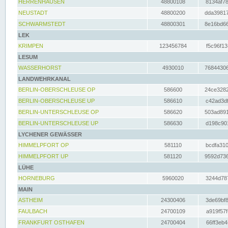
HERRENHAUSEN
48800108
8134af78
NEUSTADT
48800200
dda39817
SCHWARMSTEDT
48800301
8e16bd66
LEK
KRIMPEN
123456784
f5c96f13
LESUM
WASSERHORST
4930010
76844306
LANDWEHRKANAL
BERLIN-OBERSCHLEUSE OP
586600
24ce3282
BERLIN-OBERSCHLEUSE UP
586610
c42ad3df
BERLIN-UNTERSCHLEUSE OP
586620
503ad891
BERLIN-UNTERSCHLEUSE UP
586630
d198c901
LYCHENER GEWÄSSER
HIMMELPFORT OP
581110
bcdfa310
HIMMELPFORT UP
581120
9592d736
LÜHE
HORNEBURG
5960020
3244d787
MAIN
ASTHEIM
24300406
3de69bf8
FAULBACH
24700109
a919f57f
FRANKFURT OSTHAFEN
24700404
66ff3eb4