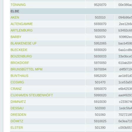
TÖNNING
9520070
00e386ac
ELBE
AKEN
502010
094b96e5
ALTENGAMME
5930070
2ee12b9a
ARTLENBURG
5930050
b3492c68
BARBY
502070
939f82ec
BLANKENESE UF
5952065
bacb459b
BLECKEDE
5930020
6aa1cd8e
BOIZENBURG
5930033
33e0bce0
BROKDORF
5970050
610ab204
BRUNSBÜTTEL MPM
5970094
d4f5f719
BUNTHAUS
5952020
ae1b91d0
COSWIG
501470
1ce53a59
CRANZ
5950070
e6b42536
CUXHAVEN STEUBENHÖFT
5990020
aad49293
DAMNATZ
5910030
c233674f
DESSAU
502000
1edc5fa4
DRESDEN
501060
70272185
DÖMITZ
5910025
6e3ea719
ELSTER
501390
c093b557