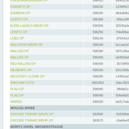
FINDENWIRUNSHIER OP
596410
a5902c55
GARWITZ UP
596230
12499527
GRABOW OP
596330
db4a69b2
GÜRITZ OP
596350
956ce5ff
KLEIN LAASCH WEHR OP
596300
25530a3e
LEWITZ OP
596250
7bbd90ad
LÜBZ OP
596140
d75442cf
MALCHOW WEHR OP
596200
bccaacb3
MALLISS OP
596390
497c29ee
MALLISS UP
596400
a64918a6
NEU KALLISS OP
596430
30739ff3
NEUBURG OP
596160
541c508a
NEUSTADT GLEWE OP
596280
c4381eb3
PARCHIM GÜTE
5961801
3dec3921
PLAU OP
596080
3ffddb2c
PLAU UP
596090
506e6b03
WAREN
596030
bd317edd
MÜGGELSPREE
GROSSE TRÄNKE WEHR OP
582660
81630fdd
GROSSE TRÄNKE WEHR UP
582670
cfad4ee5
MÜRITZ-HAVEL-WASSERSTRASSE