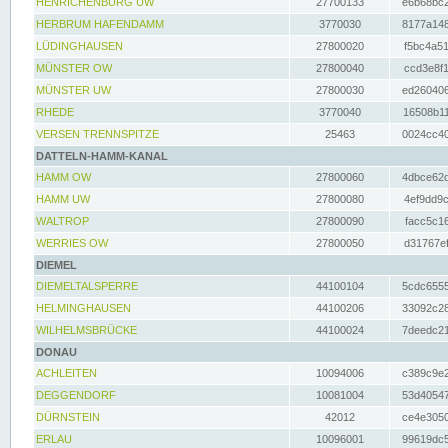
HENRICHENBURG UW
27700133
e6b68bc2
HERBRUM HAFENDAMM
3770030
8177a148
LÜDINGHAUSEN
27800020
f5bc4a51
MÜNSTER OW
27800040
ccd3e8f1
MÜNSTER UW
27800030
ed260406
RHEDE
3770040
16508b11
VERSEN TRENNSPITZE
25463
0024cc40
DATTELN-HAMM-KANAL
HAMM OW
27800060
4dbce62d
HAMM UW
27800080
4ef9dd9c
WALTROP
27800090
facc5c16
WERRIES OW
27800050
d31767ef
DIEMEL
DIEMELTALSPERRE
44100104
5cdc6555
HELMINGHAUSEN
44100206
33092c28
WILHELMSBRÜCKE
44100024
7deedc21
DONAU
ACHLEITEN
10094006
c389c9e2
DEGGENDORF
10081004
53d40547
DÜRNSTEIN
42012
ce4e3050
ERLAU
10096001
99619dc5