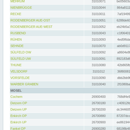
MEHRUM
31010071
be05603a
NIENBRÜGGE
31010044
864a8111
RECKE
31010011
7af19499
RODENBERGER AUE-OST
31010051
6288de60
RODENBERGER AUE-WEST
31010052
eb24b5a3
RUSBEND
31010043
c1f06401
RÜHEN
31010093
4ed5f6da
SEHNDE
31010070
ab0d9117
SÜLFELD OW
31010092
a8604e8f
SÜLFELD UW
31010091
892183d6
THUNE
31010080
42b865fb
VELSDORF
3101012
36f80081
VORSFELDE
31010090
dbb2bb9f
WARBER GRABEN
31010040
2f1080ba
MOSEL
Cochem
26900400
768df4e9
Detzem OP
26700180
c40912fd
Detzem UP
26700200
dc344605
Enkirch OP
26700880
87207dcd
Enkirch UP
26700900
ee861944
Fankel OP
26900280
68198b48