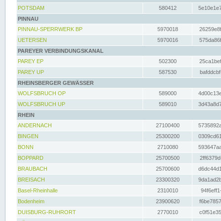
POTSDAM
580412
5e10e1e7
PINNAU
PINNAU-SPERRWERK BP
5970018
26259e8f
UETERSEN
5970016
575da86f
PAREYER VERBINDUNGSKANAL
PAREY EP
502300
25ca1bef
PAREY UP
587530
bafddcbf
RHEINSBERGER GEWÄSSER
WOLFSBRUCH OP
589000
4d00c13e
WOLFSBRUCH UP
589010
3d43a8d7
RHEIN
ANDERNACH
27100400
5735892a
BINGEN
25300200
0309cd61
BONN
2710080
593647aa
BOPPARD
25700500
2ff6379d
BRAUBACH
25700600
d6dc44d1
BREISACH
23300320
9da1ad2b
Basel-Rheinhalle
2310010
94f6eff1
Bodenheim
23900620
f6be7857
DUISBURG-RUHRORT
2770010
c0f51e35