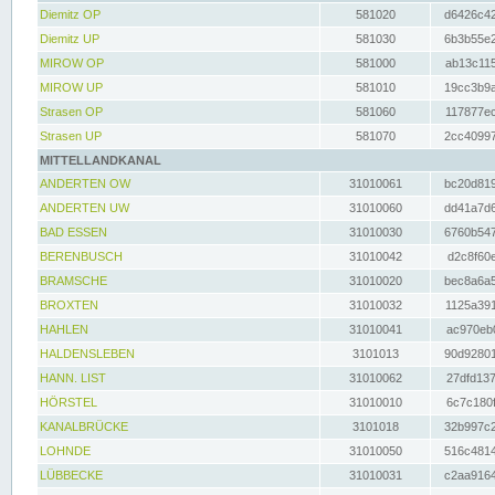
Diemitz OP
581020
d6426c42
Diemitz UP
581030
6b3b55e2
MIROW OP
581000
ab13c115
MIROW UP
581010
19cc3b9a
Strasen OP
581060
117877ec
Strasen UP
581070
2cc40997
MITTELLANDKANAL
ANDERTEN OW
31010061
bc20d819
ANDERTEN UW
31010060
dd41a7d6
BAD ESSEN
31010030
6760b547
BERENBUSCH
31010042
d2c8f60e
BRAMSCHE
31010020
bec8a6a5
BROXTEN
31010032
1125a391
HAHLEN
31010041
ac970eb0
HALDENSLEBEN
3101013
90d92801
HANN. LIST
31010062
27dfd137
HÖRSTEL
31010010
6c7c180f
KANALBRÜCKE
3101018
32b997c2
LOHNDE
31010050
516c4814
LÜBBECKE
31010031
c2aa9164