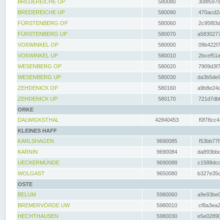
BREDEREICHE OP
580080
308f5979
BREDEREICHE UP
580090
470acd2a
FÜRSTENBERG OP
580060
2c95f83d
FÜRSTENBERG UP
580070
a5830277
VOßWINKEL OP
580000
09b422f7
VOßWINKEL UP
580010
2bcef51a
WESENBERG OP
580020
7909d3f7
WESENBERG UP
580030
da3b5de9
ZEHDENICK OP
580160
a9b8e24c
ZEHDENICK UP
580170
721d7dbf
ORKE
DALWIGKSTHAL
42840453
f0f78cc4
KLEINES HAFF
KARLSHAGEN
9690085
f53bb77f
KARNIN
9690084
da893bbd
UECKERMÜNDE
9690088
c1588dcc
WOLGAST
9650080
b327e35c
OSTE
BELUM
5980060
a9e93be0
BREMERVÖRDE UW
5980010
cf8a3ea2
HECHTHAUSEN
5980030
e5e02890