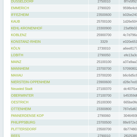
DÜSSELDORF
2750010
8f7e5f92
EMMERICH
2790020
9598e4cb
IFFEZHEIM
23500600
b02be240
KAUB
25700100
1d26e504
KEHL-KRONENHOF
23300900
23af9b02
KOBLENZ
25900700
4c7d796a
KONSTANZ-RHEIN
3329
e020e651
KÖLN
2730010
a6ee8177
LOBITH
2790050
efe13a3d
MAINZ
25100100
a37a9aa3
MANNHEIM
23700700
57090802
MAXAU
23700200
b6c6d5c8
NIERSTEIN-OPPENHEIM
23900600
d28e7ed1
Neuwied Stadt
27100370
dc407f1e
OBERWINTER
27100700
b45359df
OESTRICH
25100300
665be0fe
OTTENHEIM
23300800
787e5d63
PANNERDENSE KOP
2790060
3046493f
PHILIPPSBURG
23700500
88e972e1
PLITTERSDORF
23500700
6b774802
REES
2790010
2f025389