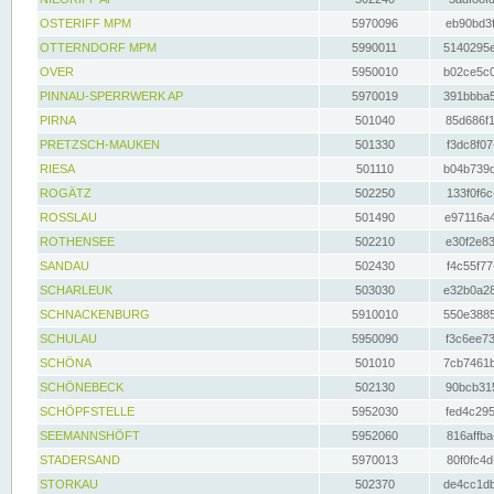
OSTERIFF MPM
5970096
eb90bd3f
OTTERNDORF MPM
5990011
5140295e
OVER
5950010
b02ce5c0
PINNAU-SPERRWERK AP
5970019
391bbba5
PIRNA
501040
85d686f1
PRETZSCH-MAUKEN
501330
f3dc8f07
RIESA
501110
b04b739d
ROGÄTZ
502250
133f0f6c
ROSSLAU
501490
e97116a4
ROTHENSEE
502210
e30f2e83
SANDAU
502430
f4c55f77
SCHARLEUK
503030
e32b0a28
SCHNACKENBURG
5910010
550e3885
SCHULAU
5950090
f3c6ee73
SCHÖNA
501010
7cb7461b
SCHÖNEBECK
502130
90bcb315
SCHÖPFSTELLE
5952030
fed4c295
SEEMANNSHÖFT
5952060
816affba
STADERSAND
5970013
80f0fc4d
STORKAU
502370
de4cc1db