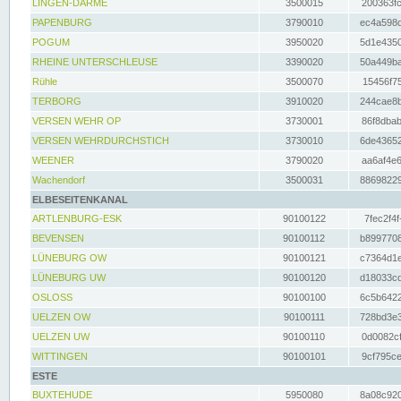
LINGEN-DARME
3500015
200363fc
PAPENBURG
3790010
ec4a598d
POGUM
3950020
5d1e4350
RHEINE UNTERSCHLEUSE
3390020
50a449ba
Rühle
3500070
15456f75
TERBORG
3910020
244cae8b
VERSEN WEHR OP
3730001
86f8dbab
VERSEN WEHRDURCHSTICH
3730010
6de43652
WEENER
3790020
aa6af4e6
Wachendorf
3500031
88698229
ELBESEITENKANAL
ARTLENBURG-ESK
90100122
7fec2f4f
BEVENSEN
90100112
b8997708
LÜNEBURG OW
90100121
c7364d1e
LÜNEBURG UW
90100120
d18033cd
OSLOSS
90100100
6c5b6422
UELZEN OW
90100111
728bd3e3
UELZEN UW
90100110
0d0082cf
WITTINGEN
90100101
9cf795ce
ESTE
BUXTEHUDE
5950080
8a08c920