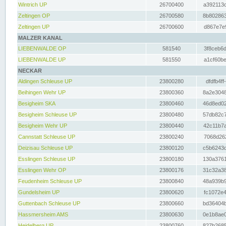
Wintrich UP
26700400
a392113c
Zeltingen OP
26700580
8b802863
Zeltingen UP
26700600
d867e7e9
MALZER KANAL
LIEBENWALDE OP
581540
3f8ceb6d
LIEBENWALDE UP
581550
a1cf60be
NECKAR
Aldingen Schleuse UP
23800280
dfdfb4ff
Beihingen Wehr UP
23800360
8a2e3048
Besigheim SKA
23800460
46d8ed02
Besigheim Schleuse UP
23800480
57db82c7
Besigheim Wehr UP
23800440
42c11b7a
Cannstatt Schleuse UP
23800240
7068d262
Deizisau Schleuse UP
23800120
c5b6243d
Esslingen Schleuse UP
23800180
130a3761
Esslingen Wehr OP
23800176
31c32a38
Feudenheim Schleuse UP
23800840
48a939b9
Gundelsheim UP
23800620
fc1072e4
Guttenbach Schleuse UP
23800660
bd36404b
Hassmersheim AMS
23800630
0e1b8ae0
Heidelberg UP
23800760
827b2685