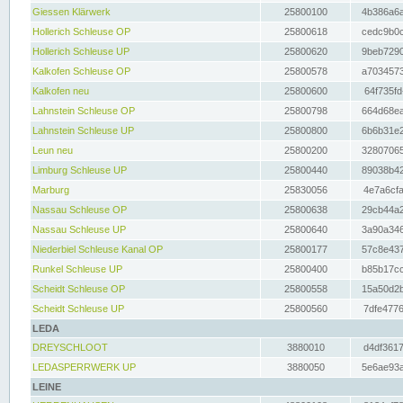
Giessen Klärwerk
25800100
4b386a6a
Hollerich Schleuse OP
25800618
cedc9b0c
Hollerich Schleuse UP
25800620
9beb7290
Kalkofen Schleuse OP
25800578
a7034573
Kalkofen neu
25800600
64f735fd
Lahnstein Schleuse OP
25800798
664d68ea
Lahnstein Schleuse UP
25800800
6b6b31e2
Leun neu
25800200
32807065
Limburg Schleuse UP
25800440
89038b42
Marburg
25830056
4e7a6cfa
Nassau Schleuse OP
25800638
29cb44a2
Nassau Schleuse UP
25800640
3a90a346
Niederbiel Schleuse Kanal OP
25800177
57c8e437
Runkel Schleuse UP
25800400
b85b17cc
Scheidt Schleuse OP
25800558
15a50d2b
Scheidt Schleuse UP
25800560
7dfe4776
LEDA
DREYSCHLOOT
3880010
d4df3617
LEDASPERRWERK UP
3880050
5e6ae93a
LEINE