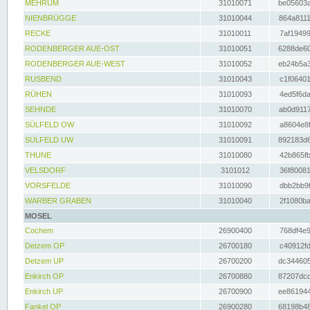
MEHRUM
31010071
be05603a
NIENBRÜGGE
31010044
864a8111
RECKE
31010011
7af19499
RODENBERGER AUE-OST
31010051
6288de60
RODENBERGER AUE-WEST
31010052
eb24b5a3
RUSBEND
31010043
c1f06401
RÜHEN
31010093
4ed5f6da
SEHNDE
31010070
ab0d9117
SÜLFELD OW
31010092
a8604e8f
SÜLFELD UW
31010091
892183d6
THUNE
31010080
42b865fb
VELSDORF
3101012
36f80081
VORSFELDE
31010090
dbb2bb9f
WARBER GRABEN
31010040
2f1080ba
MOSEL
Cochem
26900400
768df4e9
Detzem OP
26700180
c40912fd
Detzem UP
26700200
dc344605
Enkirch OP
26700880
87207dcd
Enkirch UP
26700900
ee861944
Fankel OP
26900280
68198b48