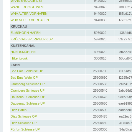
WANGEROOGE OST
9420020
26656fda
WANGEROOGE WEST
9420040
70039212
WHV ALTER VORHAFEN
9440020
f85bd17b
WHV NEUER VORHAFEN
9440030
f77317d9
KRÜCKAU
ELMSHORN HAFEN
5970022
136febf6
KRÜCKAU-SPERRWERK BP
5970023
53c277c3
KÜSTENKANAL
HUNDSMÜHLEN
4960020
cf6ac249
Hilkenbrook
3800010
58ccd6f0
LAHN
Bad Ems Schleuse UP
25800700
c005afb9
Bad Ems Wehr OP
25800690
f2295e77
Cramberg Schleuse OP
25800538
24fe419b
Cramberg Schleuse UP
25800540
3abb36d1
Dausenau Schleuse OP
25800678
9ceb358c
Dausenau Schleuse UP
25800680
eae91991
Diez Hafen
25800500
eadedeb6
Diez Schleuse OP
25800478
ea62ec5f
Diez Schleuse UP
25800480
31750a0f
Fürfurt Schleuse UP
25800300
34af0fca