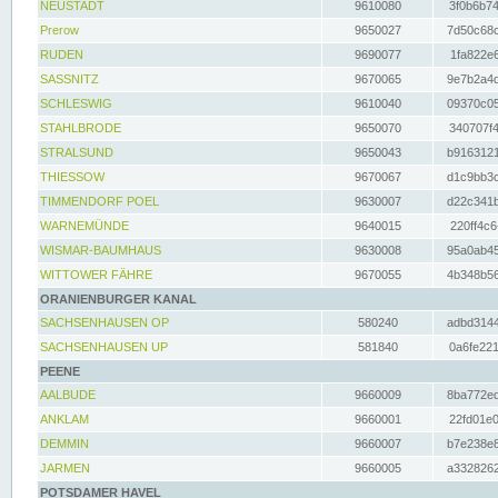
NEUSTADT
9610080
3f0b6b74
Prerow
9650027
7d50c68c
RUDEN
9690077
1fa822e6
SASSNITZ
9670065
9e7b2a4d
SCHLESWIG
9610040
09370c05
STAHLBRODE
9650070
340707f4
STRALSUND
9650043
b9163121
THIESSOW
9670067
d1c9bb3c
TIMMENDORF POEL
9630007
d22c341b
WARNEMÜNDE
9640015
220ff4c6
WISMAR-BAUMHAUS
9630008
95a0ab45
WITTOWER FÄHRE
9670055
4b348b56
ORANIENBURGER KANAL
SACHSENHAUSEN OP
580240
adbd3144
SACHSENHAUSEN UP
581840
0a6fe221
PEENE
AALBUDE
9660009
8ba772ed
ANKLAM
9660001
22fd01e0
DEMMIN
9660007
b7e238e8
JARMEN
9660005
a3328262
POTSDAMER HAVEL