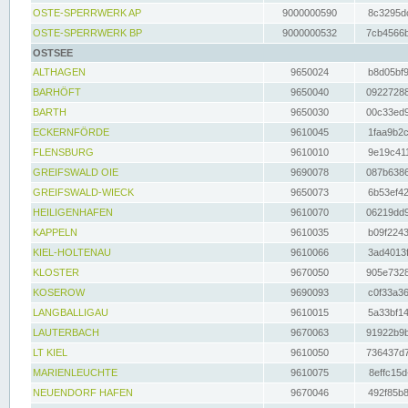
OSTE-SPERRWERK AP
9000000590
8c3295dc
OSTE-SPERRWERK BP
9000000532
7cb4566b
OSTSEE
ALTHAGEN
9650024
b8d05bf9
BARHÖFT
9650040
09227288
BARTH
9650030
00c33ed9
ECKERNFÖRDE
9610045
1faa9b2c
FLENSBURG
9610010
9e19c411
GREIFSWALD OIE
9690078
087b6386
GREIFSWALD-WIECK
9650073
6b53ef42
HEILIGENHAFEN
9610070
06219dd9
KAPPELN
9610035
b09f2243
KIEL-HOLTENAU
9610066
3ad4013f
KLOSTER
9670050
905e7328
KOSEROW
9690093
c0f33a36
LANGBALLIGAU
9610015
5a33bf14
LAUTERBACH
9670063
91922b9b
LT KIEL
9610050
736437d7
MARIENLEUCHTE
9610075
8effc15d
NEUENDORF HAFEN
9670046
492f85b8