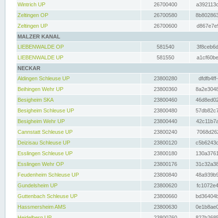
Wintrich UP
26700400
a392113c
Zeltingen OP
26700580
8b802863
Zeltingen UP
26700600
d867e7e9
MALZER KANAL
LIEBENWALDE OP
581540
3f8ceb6d
LIEBENWALDE UP
581550
a1cf60be
NECKAR
Aldingen Schleuse UP
23800280
dfdfb4ff
Beihingen Wehr UP
23800360
8a2e3048
Besigheim SKA
23800460
46d8ed02
Besigheim Schleuse UP
23800480
57db82c7
Besigheim Wehr UP
23800440
42c11b7a
Cannstatt Schleuse UP
23800240
7068d262
Deizisau Schleuse UP
23800120
c5b6243d
Esslingen Schleuse UP
23800180
130a3761
Esslingen Wehr OP
23800176
31c32a38
Feudenheim Schleuse UP
23800840
48a939b9
Gundelsheim UP
23800620
fc1072e4
Guttenbach Schleuse UP
23800660
bd36404b
Hassmersheim AMS
23800630
0e1b8ae0
Heidelberg UP
23800760
827b2685