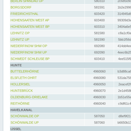
BERLIN-SPANDAU UP
580310
2c68509c
BORGSDORF
581591
1b2e2996
FRIEDRICHSTHAL
603420
314945d6
HOHENSAATEN WEST AP
603400
99309d3e
HOHENSAATEN WEST BP
603310
3404a6e5
LEHNITZ OP
581580
c8a1cf0a
LEHNITZ UP
581590
5bb1f56d
NIEDERFINOW SHW OP
692080
414dd4ee
NIEDERFINOW SHW UP
692090
4eec6b25
SCHWEDT SCHLEUSE BP
603410
4ee515f9
HUNTE
BUTTELERHÖRNE
4960060
b3d88ca6
ELSFLETH OHRT
4960080
531da758
HOLLERSIEL
4960050
2eacef2f
HUNTEBRÜCK
4960070
2e1d458b
OLDENBURG-DRIELAKE
4960030
1b51e55e
REITHÖRNE
4960040
c9df61c4
HAVELKANAL
SCHÖNWALDE OP
587050
d8ef9f21
SCHÖNWALDE UP
587060
b6650b13
IJSSEL