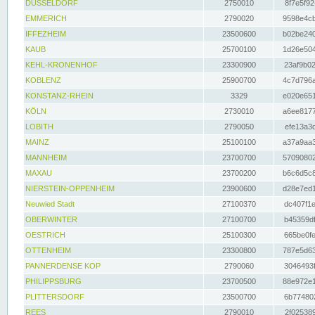
DÜSSELDORF
2750010
8f7e5f92
EMMERICH
2790020
9598e4cb
IFFEZHEIM
23500600
b02be240
KAUB
25700100
1d26e504
KEHL-KRONENHOF
23300900
23af9b02
KOBLENZ
25900700
4c7d796a
KONSTANZ-RHEIN
3329
e020e651
KÖLN
2730010
a6ee8177
LOBITH
2790050
efe13a3d
MAINZ
25100100
a37a9aa3
MANNHEIM
23700700
57090802
MAXAU
23700200
b6c6d5c8
NIERSTEIN-OPPENHEIM
23900600
d28e7ed1
Neuwied Stadt
27100370
dc407f1e
OBERWINTER
27100700
b45359df
OESTRICH
25100300
665be0fe
OTTENHEIM
23300800
787e5d63
PANNERDENSE KOP
2790060
3046493f
PHILIPPSBURG
23700500
88e972e1
PLITTERSDORF
23500700
6b774802
REES
2790010
2f025389