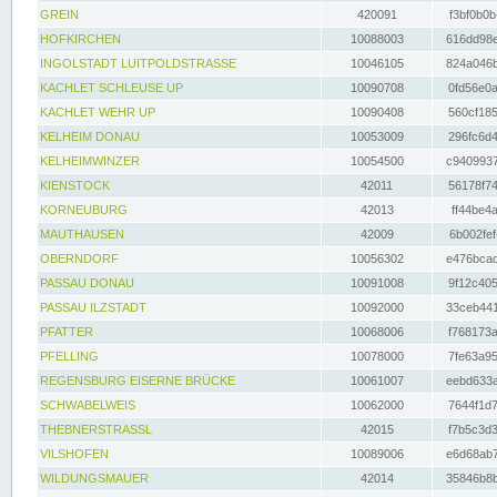
GREIN
420091
f3bf0b0b
HOFKIRCHEN
10088003
616dd98e
INGOLSTADT LUITPOLDSTRASSE
10046105
824a046b
KACHLET SCHLEUSE UP
10090708
0fd56e0a
KACHLET WEHR UP
10090408
560cf185
KELHEIM DONAU
10053009
296fc6d4
KELHEIMWINZER
10054500
c9409937
KIENSTOCK
42011
56178f74
KORNEUBURG
42013
ff44be4a
MAUTHAUSEN
42009
6b002fef
OBERNDORF
10056302
e476bcad
PASSAU DONAU
10091008
9f12c405
PASSAU ILZSTADT
10092000
33ceb441
PFATTER
10068006
f768173a
PFELLING
10078000
7fe63a95
REGENSBURG EISERNE BRÜCKE
10061007
eebd633a
SCHWABELWEIS
10062000
7644f1d7
THEBNERSTRASSL
42015
f7b5c3d3
VILSHOFEN
10089006
e6d68ab7
WILDUNGSMAUER
42014
35846b8b