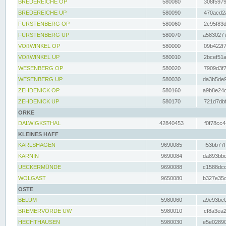
BREDEREICHE OP
580080
308f5979
BREDEREICHE UP
580090
470acd2a
FÜRSTENBERG OP
580060
2c95f83d
FÜRSTENBERG UP
580070
a5830277
VOßWINKEL OP
580000
09b422f7
VOßWINKEL UP
580010
2bcef51a
WESENBERG OP
580020
7909d3f7
WESENBERG UP
580030
da3b5de9
ZEHDENICK OP
580160
a9b8e24c
ZEHDENICK UP
580170
721d7dbf
ORKE
DALWIGKSTHAL
42840453
f0f78cc4
KLEINES HAFF
KARLSHAGEN
9690085
f53bb77f
KARNIN
9690084
da893bbd
UECKERMÜNDE
9690088
c1588dcc
WOLGAST
9650080
b327e35c
OSTE
BELUM
5980060
a9e93be0
BREMERVÖRDE UW
5980010
cf8a3ea2
HECHTHAUSEN
5980030
e5e02890