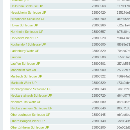
Heilbronn Schleuse UP
23800560
f77df170
Hessigheim Schleuse UP
23800420
23517de9
Hirschhorn Schleuse UP
23800700
acf505dd
Hofen Schleuse UP
23800260
cf2af1a4
Horkheim Schleuse UP
23800557
b76bf04c
Horkheim Wehr UP
23800520
d9b441a5
Kochendorf Schleuse UP
23800600
8f695e71
Ladenburg Wehr UP
23800820
70cee7df
Lauffen
23800500
8559d1a0
Lauffen Schleuse UP
23800501
2f7cb553
Mannheim Neckar
23800900
25582d3f
Marbach Schleuse UP
23800322
456974a8
Marbach Wehr UP
23800320
a73a9cb4
Neckargemünd Schleuse UP
23800740
7be3ff2e
Neckarsteinach Schleuse UP
23800720
d64d07f7
Neckarsulm Wehr UP
23800580
845944f8
Neckarzimmern Schleuse UP
23800640
f00c7183
Oberesslingen Schleuse UP
23800145
cbfae6bc
Oberesslingen Wehr UP
23800140
9de0843a
Obertürkheim Schleuse UP
23800200
80e002d8