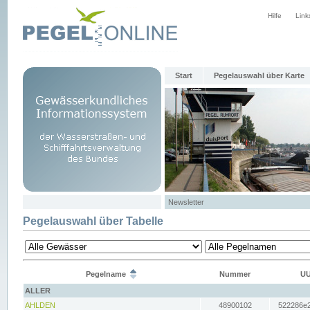
Hilfe
Link
Start
Pegelauswahl über Karte
Newsletter
Pegelauswahl über Tabelle
Pegelname
Nummer
UU
ALLER
AHLDEN
48900102
522286e2