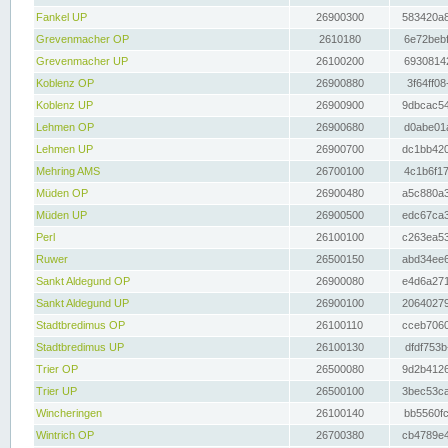
Fankel UP
26900300
583420a8
Grevenmacher OP
2610180
6e72bebf
Grevenmacher UP
26100200
69308142
Koblenz OP
26900880
3f64ff08
Koblenz UP
26900900
9dbcac54
Lehmen OP
26900680
d0abe01a
Lehmen UP
26900700
dc1bb420
Mehring AMS
26700100
4c1b6f17
Müden OP
26900480
a5c880a3
Müden UP
26900500
edc67ca3
Perl
26100100
c263ea53
Ruwer
26500150
abd34ee6
Sankt Aldegund OP
26900080
e4d6a271
Sankt Aldegund UP
26900100
20640279
Stadtbredimus OP
26100110
cceb7060
Stadtbredimus UP
26100130
dfdf753b
Trier OP
26500080
9d2b4126
Trier UP
26500100
3bec53ca
Wincheringen
26100140
bb5560fc
Wintrich OP
26700380
cb4789e4