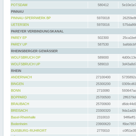
POTSDAM
580412
5e10e1e7
PINNAU
PINNAU-SPERRWERK BP
5970018
26259e8f
UETERSEN
5970016
575da86f
PAREYER VERBINDUNGSKANAL
PAREY EP
502300
25ca1bef
PAREY UP
587530
bafddcbf
RHEINSBERGER GEWÄSSER
WOLFSBRUCH OP
589000
4d00c13e
WOLFSBRUCH UP
589010
3d43a8d7
RHEIN
ANDERNACH
27100400
5735892a
BINGEN
25300200
0309cd61
BONN
2710080
593647aa
BOPPARD
25700500
2ff6379d
BRAUBACH
25700600
d6dc44d1
BREISACH
23300320
9da1ad2b
Basel-Rheinhalle
2310010
94f6eff1
Bodenheim
23900620
f6be7857
DUISBURG-RUHRORT
2770010
c0f51e35