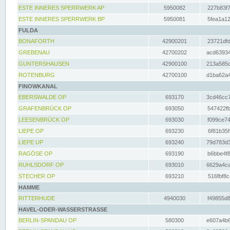
ESTE INNERES SPERRWERK AP
5950082
227b83f7
ESTE INNERES SPERRWERK BP
5950081
5fea1a12
FULDA
BONAFORTH
42900201
23721dfd
GREBENAU
42700202
acd63934
GUNTERSHAUSEN
42900100
213a585d
ROTENBURG
42700100
d1ba62a4
FINOWKANAL
EBERSWALDE OP
693170
3cd46cc7
GRAFENBRÜCK OP
693050
547422fb
LEESENBRÜCK OP
693030
f099ce74
LIEPE OP
693230
6f81b35f
LIEPE UP
693240
79d783d3
RAGÖSE OP
693190
b6bbe4f8
RUHLSDORF OP
693010
6629a4ca
STECHER OP
693210
516fbf8c
HAMME
RITTERHUDE
4940030
f49855d8
HAVEL-ODER-WASSERSTRASSE
BERLIN-SPANDAU OP
580300
e607a4b6