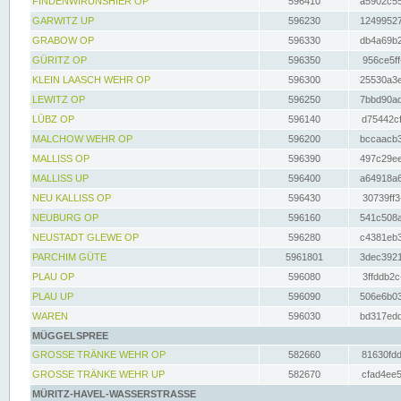
FINDENWIRUNSHIER OP
596410
a5902c55
GARWITZ UP
596230
12499527
GRABOW OP
596330
db4a69b2
GÜRITZ OP
596350
956ce5ff
KLEIN LAASCH WEHR OP
596300
25530a3e
LEWITZ OP
596250
7bbd90ad
LÜBZ OP
596140
d75442cf
MALCHOW WEHR OP
596200
bccaacb3
MALLISS OP
596390
497c29ee
MALLISS UP
596400
a64918a6
NEU KALLISS OP
596430
30739ff3
NEUBURG OP
596160
541c508a
NEUSTADT GLEWE OP
596280
c4381eb3
PARCHIM GÜTE
5961801
3dec3921
PLAU OP
596080
3ffddb2c
PLAU UP
596090
506e6b03
WAREN
596030
bd317edd
MÜGGELSPREE
GROSSE TRÄNKE WEHR OP
582660
81630fdd
GROSSE TRÄNKE WEHR UP
582670
cfad4ee5
MÜRITZ-HAVEL-WASSERSTRASSE