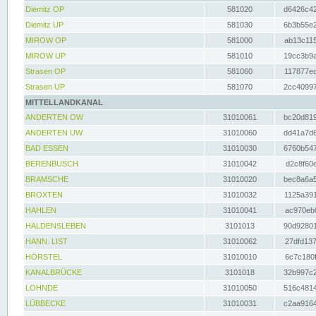
Diemitz OP
581020
d6426c42
Diemitz UP
581030
6b3b55e2
MIROW OP
581000
ab13c115
MIROW UP
581010
19cc3b9a
Strasen OP
581060
117877ec
Strasen UP
581070
2cc40997
MITTELLANDKANAL
ANDERTEN OW
31010061
bc20d819
ANDERTEN UW
31010060
dd41a7d6
BAD ESSEN
31010030
6760b547
BERENBUSCH
31010042
d2c8f60e
BRAMSCHE
31010020
bec8a6a5
BROXTEN
31010032
1125a391
HAHLEN
31010041
ac970eb0
HALDENSLEBEN
3101013
90d92801
HANN. LIST
31010062
27dfd137
HÖRSTEL
31010010
6c7c180f
KANALBRÜCKE
3101018
32b997c2
LOHNDE
31010050
516c4814
LÜBBECKE
31010031
c2aa9164