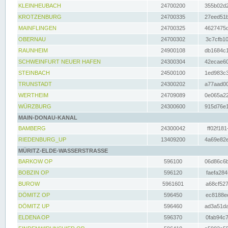
KLEINHEUBACH
24700200
355b02d2
KROTZENBURG
24700335
27eed51b
MAINFLINGEN
24700325
4627475d
OBERNAU
24700302
3c7cfb10
RAUNHEIM
24900108
db1684c1
SCHWEINFURT NEUER HAFEN
24300304
42ecae60
STEINBACH
24500100
1ed983c3
TRUNSTADT
24300202
a77aad00
WERTHEIM
24709089
0e065a22
WÜRZBURG
24300600
915d76e1
MAIN-DONAU-KANAL
BAMBERG
24300042
ff02f181
RIEDENBURG_UP
13409200
4a69e82e
MÜRITZ-ELDE-WASSERSTRASSE
BARKOW OP
596100
06d86c6b
BOBZIN OP
596120
faefa284
BUROW
5961601
a68cf527
DÖMITZ OP
596450
ec8188ee
DÖMITZ UP
596460
ad3a51da
ELDENA OP
596370
0fab94c7