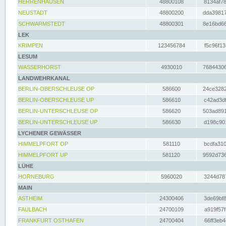
HERRENHAUSEN
48800108
8134af78
NEUSTADT
48800200
dda39817
SCHWARMSTEDT
48800301
8e16bd66
LEK
KRIMPEN
123456784
f5c96f13
LESUM
WASSERHORST
4930010
76844306
LANDWEHRKANAL
BERLIN-OBERSCHLEUSE OP
586600
24ce3282
BERLIN-OBERSCHLEUSE UP
586610
c42ad3df
BERLIN-UNTERSCHLEUSE OP
586620
503ad891
BERLIN-UNTERSCHLEUSE UP
586630
d198c901
LYCHENER GEWÄSSER
HIMMELPFORT OP
581110
bcdfa310
HIMMELPFORT UP
581120
9592d736
LÜHE
HORNEBURG
5960020
3244d787
MAIN
ASTHEIM
24300406
3de69bf8
FAULBACH
24700109
a919f57f
FRANKFURT OSTHAFEN
24700404
66ff3eb4