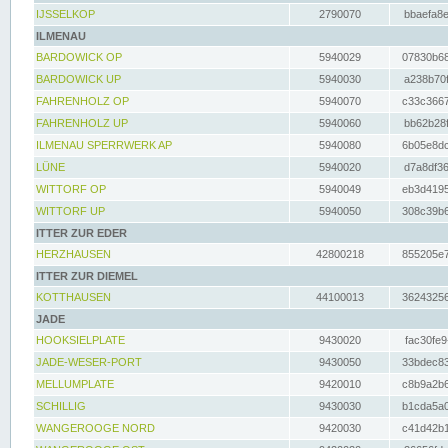
IJSSELKOP
2790070
bbaefa8e
ILMENAU
BARDOWICK OP
5940029
07830b68
BARDOWICK UP
5940030
a238b70f
FAHRENHOLZ OP
5940070
c33c3667
FAHRENHOLZ UP
5940060
bb62b28f
ILMENAU SPERRWERK AP
5940080
6b05e8dc
LÜNE
5940020
d7a8df36
WITTORF OP
5940049
eb3d4195
WITTORF UP
5940050
308c39b6
ITTER ZUR EDER
HERZHAUSEN
42800218
855205e7
ITTER ZUR DIEMEL
KOTTHAUSEN
44100013
36243256
JADE
HOOKSIELPLATE
9430020
fac30fe9
JADE-WESER-PORT
9430050
33bdec83
MELLUMPLATE
9420010
c8b9a2b6
SCHILLIG
9430030
b1cda5a0
WANGEROOGE NORD
9420030
c41d42b1