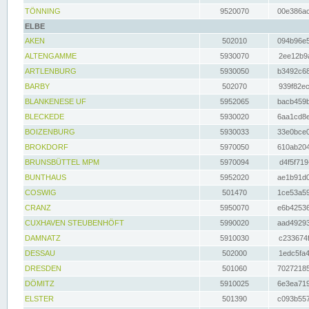
TÖNNING
9520070
00e386ac
ELBE
AKEN
502010
094b96e5
ALTENGAMME
5930070
2ee12b9a
ARTLENBURG
5930050
b3492c68
BARBY
502070
939f82ec
BLANKENESE UF
5952065
bacb459b
BLECKEDE
5930020
6aa1cd8e
BOIZENBURG
5930033
33e0bce0
BROKDORF
5970050
610ab204
BRUNSBÜTTEL MPM
5970094
d4f5f719
BUNTHAUS
5952020
ae1b91d0
COSWIG
501470
1ce53a59
CRANZ
5950070
e6b42536
CUXHAVEN STEUBENHÖFT
5990020
aad49293
DAMNATZ
5910030
c233674f
DESSAU
502000
1edc5fa4
DRESDEN
501060
70272185
DÖMITZ
5910025
6e3ea719
ELSTER
501390
c093b557