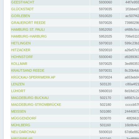
GEESTHACHT
5930060
44f7e955
GLÜCKSTADT
5970035
1f1bbed7
GORLEBEN
5910020
ac507f42
GRAUERORT REEDE
5970026
7398029b
HAMBURG ST. PAULI
5952050
d488c5cc
HAMBURG-HARBURG
5952025
706e5110
HETLINGEN
5970010
599c23b1
HITZACKER
5920010
a26e57c9
HOHNSTORF
5930040
d9289367
KOLLMAR
5970025
3ed90357
KRAUTSAND REEDE
5970031
8c20b4dc
KRÜCKAU-SPERRWERK AP
5970024
a653eb04
LENZEN
503120
c80a4f21
LÜHORT
5960010
8d18d129
MAGDEBURG-BUCKAU
502170
b8567c1e
MAGDEBURG-STROMBRÜCKE
502180
ccccb57f
MEISSEN
501080
24440872
MÜGGENDORF
503070
48f2661f
MÜHLBERG
501160
16b9b4e7
NEU DARCHAU
5930010
67d6e882
NIEGRIPP AP
502240
3adf88fd