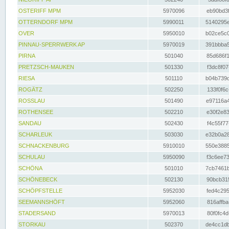
OSTERIFF MPM
5970096
eb90bd3f
OTTERNDORF MPM
5990011
5140295e
OVER
5950010
b02ce5c0
PINNAU-SPERRWERK AP
5970019
391bbba5
PIRNA
501040
85d686f1
PRETZSCH-MAUKEN
501330
f3dc8f07
RIESA
501110
b04b739d
ROGÄTZ
502250
133f0f6c
ROSSLAU
501490
e97116a4
ROTHENSEE
502210
e30f2e83
SANDAU
502430
f4c55f77
SCHARLEUK
503030
e32b0a28
SCHNACKENBURG
5910010
550e3885
SCHULAU
5950090
f3c6ee73
SCHÖNA
501010
7cb7461b
SCHÖNEBECK
502130
90bcb315
SCHÖPFSTELLE
5952030
fed4c295
SEEMANNSHÖFT
5952060
816affba
STADERSAND
5970013
80f0fc4d
STORKAU
502370
de4cc1db