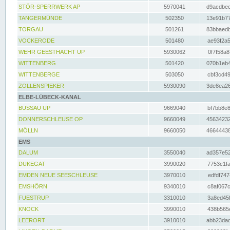
STÖR-SPERRWERK AP
5970041
d9acdbec
TANGERMÜNDE
502350
13e91b77
TORGAU
501261
83bbaedb
VOCKERODE
501480
ae93f2a5
WEHR GEESTHACHT UP
5930062
0f7f58a8
WITTENBERG
501420
070b1eb4
WITTENBERGE
503050
cbf3cd49
ZOLLENSPIEKER
5930090
3de8ea26
ELBE-LÜBECK-KANAL
BÜSSAU UP
9669040
bf7bb8e8
DONNERSCHLEUSE OP
9660049
45634232
MÖLLN
9660050
46644438
EMS
DALUM
3550040
ad357e52
DUKEGAT
3990020
7753c1fa
EMDEN NEUE SEESCHLEUSE
3970010
edfdf747
EMSHÖRN
9340010
c8af067c
FUESTRUP
3310010
3a8ed45f
KNOCK
3990010
438b565e
LEERORT
3910010
abb23dad