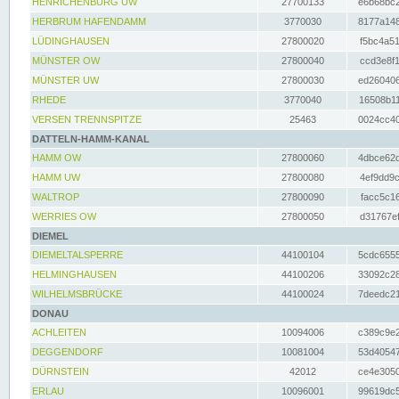
HENRICHENBURG UW
27700133
e6b68bc2
HERBRUM HAFENDAMM
3770030
8177a148
LÜDINGHAUSEN
27800020
f5bc4a51
MÜNSTER OW
27800040
ccd3e8f1
MÜNSTER UW
27800030
ed260406
RHEDE
3770040
16508b11
VERSEN TRENNSPITZE
25463
0024cc40
DATTELN-HAMM-KANAL
HAMM OW
27800060
4dbce62d
HAMM UW
27800080
4ef9dd9c
WALTROP
27800090
facc5c16
WERRIES OW
27800050
d31767ef
DIEMEL
DIEMELTALSPERRE
44100104
5cdc6555
HELMINGHAUSEN
44100206
33092c28
WILHELMSBRÜCKE
44100024
7deedc21
DONAU
ACHLEITEN
10094006
c389c9e2
DEGGENDORF
10081004
53d40547
DÜRNSTEIN
42012
ce4e3050
ERLAU
10096001
99619dc5