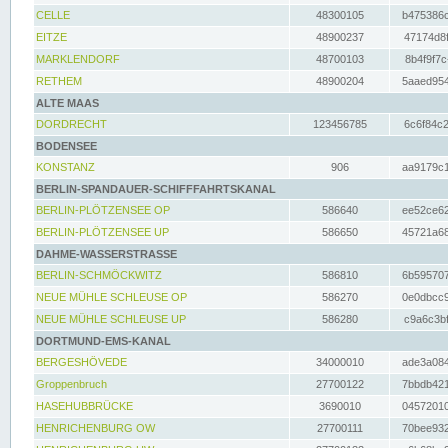
CELLE
48300105
b475386c
EITZE
48900237
47174d8f
MARKLENDORF
48700103
8b4f9f7c
RETHEM
48900204
5aaed954
ALTE MAAS
DORDRECHT
123456785
6c6f84c2
BODENSEE
KONSTANZ
906
aa9179c1
BERLIN-SPANDAUER-SCHIFFFAHRTSKANAL
BERLIN-PLÖTZENSEE OP
586640
ee52ce62
BERLIN-PLÖTZENSEE UP
586650
45721a68
DAHME-WASSERSTRASSE
BERLIN-SCHMÖCKWITZ
586810
6b595707
NEUE MÜHLE SCHLEUSE OP
586270
0e0dbcc9
NEUE MÜHLE SCHLEUSE UP
586280
c9a6c3bf
DORTMUND-EMS-KANAL
BERGESHÖVEDE
34000010
ade3a084
Groppenbruch
27700122
7bbdb421
HASEHUBBRÜCKE
3690010
04572010
HENRICHENBURG OW
27700111
70bee932