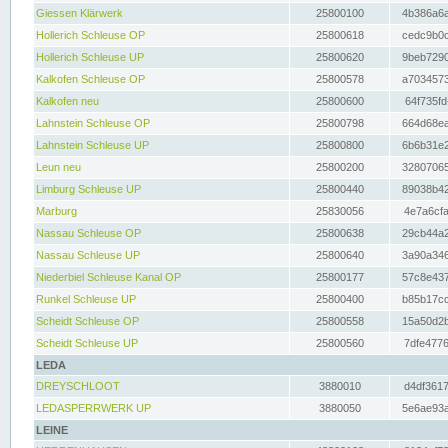
Giessen Klärwerk
25800100
4b386a6a
Hollerich Schleuse OP
25800618
cedc9b0c
Hollerich Schleuse UP
25800620
9beb7290
Kalkofen Schleuse OP
25800578
a7034573
Kalkofen neu
25800600
64f735fd
Lahnstein Schleuse OP
25800798
664d68ea
Lahnstein Schleuse UP
25800800
6b6b31e2
Leun neu
25800200
32807065
Limburg Schleuse UP
25800440
89038b42
Marburg
25830056
4e7a6cfa
Nassau Schleuse OP
25800638
29cb44a2
Nassau Schleuse UP
25800640
3a90a346
Niederbiel Schleuse Kanal OP
25800177
57c8e437
Runkel Schleuse UP
25800400
b85b17cc
Scheidt Schleuse OP
25800558
15a50d2b
Scheidt Schleuse UP
25800560
7dfe4776
LEDA
DREYSCHLOOT
3880010
d4df3617
LEDASPERRWERK UP
3880050
5e6ae93a
LEINE