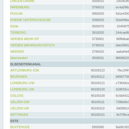
LINGEN-DARME
3500015
200363fc
PAPENBURG
3790010
ec4a598d
POGUM
3950020
5d1e4350
RHEINE UNTERSCHLEUSE
3390020
50a449ba
Rühle
3500070
15456f75
TERBORG
3910020
244cae8b
VERSEN WEHR OP
3730001
86f8dbab
VERSEN WEHRDURCHSTICH
3730010
6de43652
WEENER
3790020
aa6af4e6
Wachendorf
3500031
88698229
ELBESEITENKANAL
ARTLENBURG-ESK
90100122
7fec2f4f
BEVENSEN
90100112
b8997708
LÜNEBURG OW
90100121
c7364d1e
LÜNEBURG UW
90100120
d18033cd
OSLOSS
90100100
6c5b6422
UELZEN OW
90100111
728bd3e3
UELZEN UW
90100110
0d0082cf
WITTINGEN
90100101
9cf795ce
ESTE
BUXTEHUDE
5950080
8a08c920