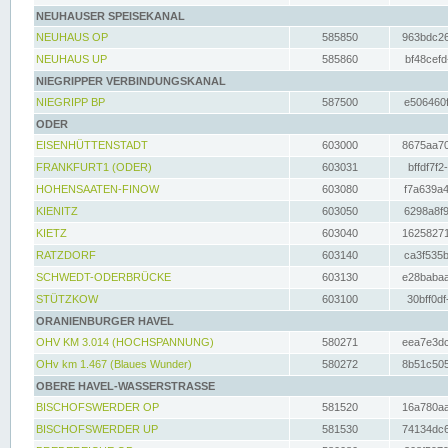
NEUHAUSER SPEISEKANAL
NEUHAUS OP
585850
963bdc26
NEUHAUS UP
585860
bf48cefd
NIEGRIPPER VERBINDUNGSKANAL
NIEGRIPP BP
587500
e506460f
ODER
EISENHÜTTENSTADT
603000
8675aa70
FRANKFURT1 (ODER)
603031
bffdf7f2
HOHENSAATEN-FINOW
603080
f7a639a4
KIENITZ
603050
6298a8f9
KIETZ
603040
16258271
RATZDORF
603140
ca3f535b
SCHWEDT-ODERBRÜCKE
603130
e28babaa
STÜTZKOW
603100
30bff0df
ORANIENBURGER HAVEL
OHV KM 3.014 (HOCHSPANNUNG)
580271
eea7e3dc
OHv km 1.467 (Blaues Wunder)
580272
8b51c505
OBERE HAVEL-WASSERSTRASSE
BISCHOFSWERDER OP
581520
16a780aa
BISCHOFSWERDER UP
581530
74134dc6