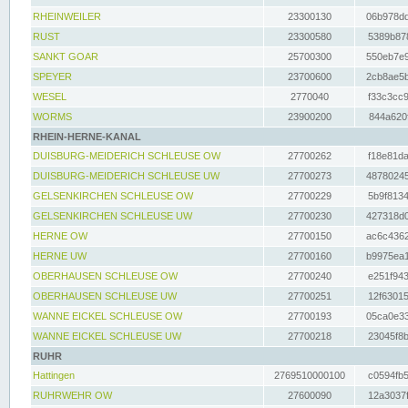
RHEINWEILER
23300130
06b978dd
RUST
23300580
5389b878
SANKT GOAR
25700300
550eb7e9
SPEYER
23700600
2cb8ae5b
WESEL
2770040
f33c3cc9
WORMS
23900200
844a620f
RHEIN-HERNE-KANAL
DUISBURG-MEIDERICH SCHLEUSE OW
27700262
f18e81da
DUISBURG-MEIDERICH SCHLEUSE UW
27700273
48780245
GELSENKIRCHEN SCHLEUSE OW
27700229
5b9f8134
GELSENKIRCHEN SCHLEUSE UW
27700230
427318d0
HERNE OW
27700150
ac6c4362
HERNE UW
27700160
b9975ea1
OBERHAUSEN SCHLEUSE OW
27700240
e251f943
OBERHAUSEN SCHLEUSE UW
27700251
12f63015
WANNE EICKEL SCHLEUSE OW
27700193
05ca0e33
WANNE EICKEL SCHLEUSE UW
27700218
23045f8b
RUHR
Hattingen
2769510000100
c0594fb5
RUHRWEHR OW
27600090
12a3037f