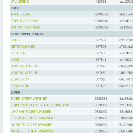
WILHERING
420061
aec23fd6
EDER
AFFOLDERN
42800502
ab9d5a42
EDERTALSPERRE
42800310
c6e9f744
SCHMITTLOTHEIM
42800309
d2155fa6
ELBE-HAVEL-KANAL
BURG
587507
831ad501
DETERSHAGEN
587505
a7b1eda9
GENTHIN
587535
e9e7f20c
KADE
587541
e4f29379
WUSTERWITZ OP
587540
c6a12d34
WUSTERWITZ UP
587550
3bfcf759
ZERBEN OP
587510
64c37072
ZERBEN UP
587520
532d8718
EIDER
EIDER-SPERRWERK BP
9520081
8ac85e6c
FRIEDRICHSTADT STRASSENBRÜCKE
9520060
721313e7
LEXFÄHRE OBERWASSER
9520020
86c5688f
LEXFÄHRE UNTERWASSER
9520030
7f01fbd8
NORDFELD OBERWASSER
9520040
61394669
NORDFELD UNTERWASSER
9520050
cb93548e