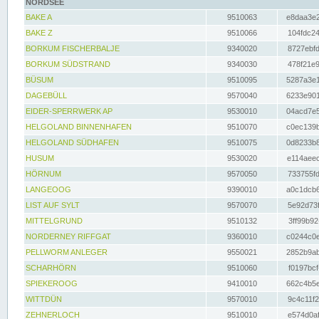
NORDSEE
BAKE A
9510063
e8daa3e2
BAKE Z
9510066
104fdc24
BORKUM FISCHERBALJE
9340020
8727ebfd
BORKUM SÜDSTRAND
9340030
478f21e9
BÜSUM
9510095
5287a3e1
DAGEBÜLL
9570040
6233e901
EIDER-SPERRWERK AP
9530010
04acd7e5
HELGOLAND BINNENHAFEN
9510070
c0ec139b
HELGOLAND SÜDHAFEN
9510075
0d8233b8
HUSUM
9530020
e114aeec
HÖRNUM
9570050
733755fd
LANGEOOG
9390010
a0c1dcb6
LIST AUF SYLT
9570070
5e92d73f
MITTELGRUND
9510132
3ff99b92
NORDERNEY RIFFGAT
9360010
c0244c0e
PELLWORM ANLEGER
9550021
2852b9ab
SCHARHÖRN
9510060
f0197bcf
SPIEKEROOG
9410010
662c4b5e
WITTDÜN
9570010
9c4c11f2
ZEHNERLOCH
9510010
e574d0af