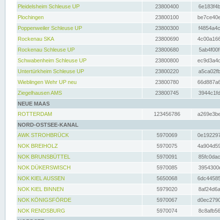
Pleidelsheim Schleuse UP
23800400
6e183f4b
Plochingen
23800100
be7ce40e
Poppenweiler Schleuse UP
23800300
f4854a4c
Rockenau SKA
23800690
4c00a166
Rockenau Schleuse UP
23800680
5ab4f00f
Schwabenheim Schleuse UP
23800800
ec9d3a4d
Untertürkheim Schleuse UP
23800220
a5ca02fb
Wieblingen Wehr UP neu
23800780
66d887a6
Ziegelhausen AMS
23800745
3944c1fd
NEUE MAAS
ROTTERDAM
123456786
a269e3be
NORD-OSTSEE-KANAL
AWK STROHBRÜCK
5970069
0e192297
NOK BREIHOLZ
5970075
4a904d59
NOK BRUNSBÜTTEL
5970091
85fc0dac
NOK DÜKERSWISCH
5970085
3954300d
NOK KIEL AUSSEN
5650068
6dc44585
NOK KIEL BINNEN
5979020
8af24d6a
NOK KÖNIGSFÖRDE
5970067
d0ec2790
NOK RENDSBURG
5970074
8c8afb56